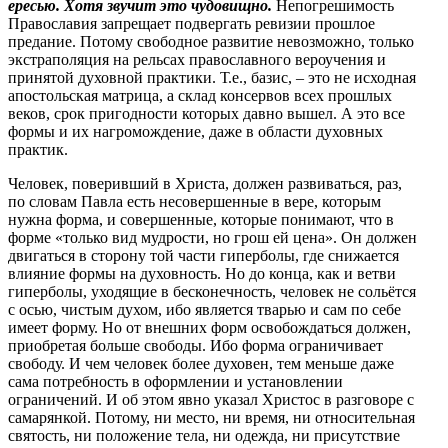
ересью. Хотя звучит это чудовищно.
Непогрешимость
Православия запрещает подвергать ревизии прошлое
предание. Потому свободное развитие невозможно, только
экстраполяция на рельсах православного вероучения и
принятой духовной практики. Т.е., базис, – это не исходная
апостольская матрица, а склад консервов всех прошлых
веков, срок пригодности которых давно вышел. А это все
формы и их нагромождение, даже в области духовных
практик.
Человек, поверивший в Христа, должен развиваться, раз,
по словам Павла есть несовершенные в вере, которым
нужна форма, и совершенные, которые понимают, что в
форме «только вид мудрости, но грош ей цена». Он должен
двигаться в сторону той части гиперболы, где снижается
влияние формы на духовность. Но до конца, как и ветви
гиперболы, уходящие в бесконечность, человек не сольётся
с осью, чистым духом, ибо является тварью и сам по себе
имеет форму. Но от внешних форм освобождаться должен,
приобретая больше свободы. Ибо форма ограничивает
свободу. И чем человек более духовен, тем меньше даже
сама потребность в оформлении и установлении
ограничений. И об этом явно указал Христос в разговоре с
самарянкой. Потому, ни место, ни время, ни относительная
святость, ни положение тела, ни одежда, ни присутствие