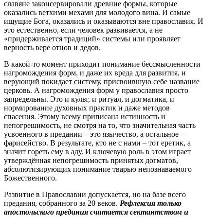
славяне законсервировали древние формы, которые
оказались ветхими мехами для молодого вина. И самые
ищущие Бога, оказались и оказываются вне православия. И
это естественно, если человек развивается, а не
«придерживается традиций» системы или проявляет
верность вере отцов и дедов.
В какой-то момент приходит понимание бессмысленности
нагромождения форм, и даже их вреда для развития, и
верующий покидает систему, присвоившую себе название
церковь. А нагромождения форм у православия просто
запредельны. Это и культ, и ритуал, и догматика, и
нормирование духовных практик и даже методов
спасения. Этому всему приписана истинность и
непогрешимость, не смотря на то, что значительная часть
усвоенного в предании – это язычество, а остальное –
фарисейство. В результате, кто не с нами – тот еретик, а
значит гореть ему в аду. И ключевую роль в этом играет
утверждённая непогрешимость принятых догматов,
абсолютизирующих понимание тварью непознаваемого
Божественного.
Развитие в Православии допускается, но на базе всего
предания, собранного за 20 веков.
Рефлексия только
апостольского предания считается сектантством и