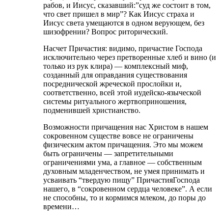
рабов, и Иисус, сказавший:”суд же состоит в том,
что свет пришел в мир”? Как Иисус страха и
Иисус света умещаются в одном верующем, без
шизофрении? Вопрос риторический.
Насчет Причастия: видимо, причастие Господа
исключительно через претворенные хлеб и вино (и
только из рук клира) — комплексный миф,
созданный для оправдания существования
посреднической жреческой прослойки и,
соответственно, всей этой иудейско-языческой
системы ритуального жертвоприношения,
подменившей христианство.
Возможности причащения нас Христом в нашем
сокровенном существе вовсе не ограничены
физическим актом причащения. Это мы можем
быть ограничены — запретительными
ограничениями ума, а главное — собственным
духовным младенчеством, не умея принимать и
усваивать “твердую пищу” ПричастияГоспода
нашего, в “сокровенном сердца человеке”. А если
не способны, то и кормимся млеком, до поры до
времени…