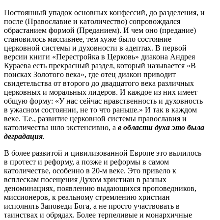
Постоянный упадок основных конфессий, до разделения, и
после (Православие и католичество) сопровождался
обрастанием формой (Преданием). И чем оно (предание)
становилось массивнее, тем хуже было состояние
церковной системы и духовности в адептах. В первой
версии книги «Перестройка в Церковь» диакона Андрея
Кураева есть прекрасный раздел, который называется «В
поисках Золотого века», где отец диакон приводит
свидетельства от второго до двадцатого века различных
церковных и моральных лидеров. И каждое из них имеет
общую форму: «У нас сейчас нравственность и духовность
в ужасном состоянии, не то что раньше.» И так в каждом
веке. Т.е., развитие церковной системы православия и
католичества шло экстенсивно, а
в области духа это была
деградация
.
В более развитой и цивилизованной Европе это вылилось
в протест и реформу, а позже и реформы в самом
католичестве, особенно в 20-м веке. Это привело к
всплескам посещения Духом христиан в разных
деноминациях, появлению выдающихся проповедников,
миссионеров, к реальному стремлению христиан
исполнять Заповеди Бога, а не просто участвовать в
таинствах и обрядах. Более терпеливые и монархичные