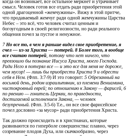
когда он возникает, все остальное меркнет и утрачивает
смысл. Человек готов все отдать ради приобретения этой
одной драгоценной «жемчужины». Вижу в этой притче,
что продаваемый жемчуг ради одной жемчужины Царства
Небес – это всё, что человек считал ценным и
богоугодным в своей религиозности, но ради реального
общения почел за пустое и ненужное.
7
Но все то, в чем я раньше видел свое приобретение, я
счел — из‑за Христа — потерей. 8 Более того, я вообще
все считаю потерей
, потому что нет ничего, что
превзошло бы познание Иисуса Христа, моего Господа.
Ради Него я потерял все —
и это все для меня не дороже,
чем мусор!
— лишь бы приобрести Христа 9 и обрести
себя в Нем.
(Флп. 3:7-9) И это говорит:
5
Обрезанный на
восьмой день, родом израильтянин, из племени Вениамина,
чистокровный еврей; по отношению к Закону — фарисей, 6
по рвению — гонитель Церкви, по праведности,
достигаемой исполнением Закона, — человек
безупречный.
(Флп. 3:5-6) Т.е., он все свое фарисейское
почел дословно «за мусор» ради приобретения Христа.
Так должно происходить и в христианах, которые
развиваются по гиперболе совершенства: плавно, через
созревание плодов Духа, или скачкообразно, через