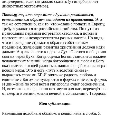
лицемерием, если так можно сказать (у гиперболы нет
дискретных экстремумов).
Потому, те, кто стремится духовно развиваться,
естественным образом
выпадают из православия
. Это
так же естественно, как то, что желание попасть в Европу,
требует удаляться от российского азийства. По пути из
православия первыми встретятся католики, а потом и
протестанты и неопротестатнты разных мастей. Но видя,
что и последние стремятся обрасти собственным
преданием, желающий развития христианин должен идти
дальше. А дальше – это к церкви Духа Святого и общению
святых через Духа. Когда оценка Богом становится важнее
человеческих мнений, когда богообщение в любви к Богу
оказывается высшей радостью, наполняющей жизнь сверх
всякой меры. Это и есть «путь к золотой синеве»,
выражаясь словами БГ. И опять же радость, любовь и
единение с Богом не нуждаются в формах и не есть формы.
И движение по этой ветви гиперболы будет бесконечным.
И, возможно, совершенно незаметно для нас, переведёт нас
от смерти к жизни, жизни вечной в сближении с Творцом.
Моя сублимация
Размышляя подобным образом, я решил начать с себя. Я