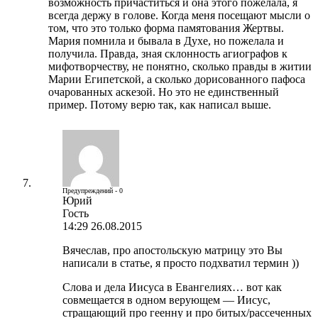
возможность причаститься и она этого пожелала, я
всегда держу в голове. Когда меня посещают мысли о
том, что это только форма памятования Жертвы.
Мария помнила и бывала в Духе, но пожелала и
получила. Правда, зная склонность агиографов к
мифотворчеству, не понятно, сколько правды в житии
Марии Египетской, а сколько дорисованного пафоса
очарованных аскезой. Но это не единственный
пример. Потому верю так, как написал выше.
Предупреждений - 0
Юрий
Гость
14:29 26.08.2015
Вячеслав, про апостольскую матрицу это Вы
написали в статье, я просто подхватил термин ))
Слова и дела Иисуса в Евангелиях… вот как
совмещается в одном верующем — Иисус,
стращающий про геенну и про битых/рассеченных