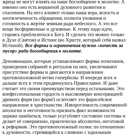
жреца не могут влиять на наше богообщение в молитве. А
именно оно есть вершиной духовного развития и
спасением. На него влияют только наша вера, ясность и
неотвлеченность обращения, полнота упования и
готовность к жертве земным ради небесного. А это все
вещи бесформенные и духовные. К этому надо идти,
стараясь приблизиться к Богу. И сделать это можно только
в Духе (Святом) и Истине (во Христе, который себя назвал
Истиной).
Все формы и ограничения нужно «почесть за
мусор» ради богообщения в молитве
.
Деноминации, которые устанавливают формы почитания,
проведения собраний и ритуалов на них, увеличивают
присутствие формы и двигаются в направлении
противоположной ветви гиперболы. И впереди всех и
дальше всех в этом продвинулось Православие. И даже
считает это своим преимуществом перед остальными. Это
конфессиональная гордость и высокомерие консервацией
древних форм (но форм!) ослепляет это фарисейское
направление в христианстве. Изворотливость современной
апологии и неготовность признать факт возможности
церкви ошибаться, только усугубляет состояние системы и
делает её совершенно, практически абсолютно, неготовой
к реформам. Это противоположный полюс по отношению
к духовности, стремящийся к слиянию с идеальным