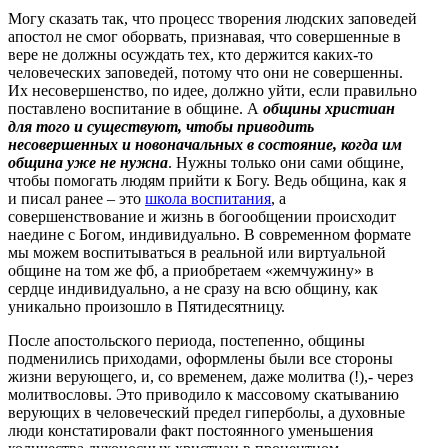
Могу сказать так, что процесс творения людских заповедей
апостол не смог оборвать, признавая, что совершенные в
вере не должны осуждать тех, кто держится каких-то
человеческих заповедей, потому что они не совершенны.
Их несовершенство, по идее, должно уйти, если правильно
поставлено воспитание в общине. А
общины христиан
для того и существуют, чтобы приводить
несовершенных и новоначальных в состояние, когда им
община уже не нужна
. Нужны только они сами общине,
чтобы помогать людям прийти к Богу. Ведь община, как я
и писал ранее – это
школа воспитания
, а
совершенствование и жизнь в богообщении происходит
наедине с Богом, индивидуально. В современном формате
мы можем воспитываться в реальной или виртуальной
общине на том же фб, а приобретаем «жемчужину» в
сердце индивидуально, а не сразу на всю общину, как
уникально произошло в Пятидесятницу.
После апостольского периода, постепенно, общины
подменились приходами, оформлены были все стороны
жизни верующего, и, со временем, даже молитва (!),- через
молитвословы. Это приводило к массовому скатыванию
верующих в человеческий предел гиперболы, а духовные
люди констатировали факт постоянного уменьшения