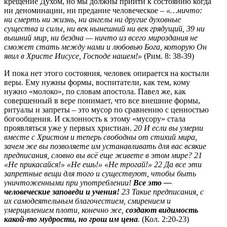
крещение Духом, но мы должны прийти к состоянию когда
ни деноминации, ни предание человеческое –
«…ничто:
ни смерть ни жизнь, ни ангелы ни другие духовные
существа и силы, ни век нынешний ни век грядущий, 39 ни
вышний мир, ни бездна — ничто из всего мироздания не
сможет стать между нами и любовью Бога, которую Он
явил в Христе Иисусе, Господе нашем!»
(Рим. 8: 38-39)
И пока нет этого состояния, человек опирается на костыли
веры. Ему нужны формы, воспитатели, как тем, кому
нужно «молоко», по словам апостола. Павел же, как
совершенный в вере понимает, что все внешние формы,
ритуалы и запреты – это мусор по сравнению с ценностью
богообщения. И склонность к этому «мусору» стала
проявляться уже у первых христиан.
20 И если вы умерли
вместе с Христом и теперь свободны от стихий мира,
зачем же вы позволяете им устанавливать для вас всякие
предписания, словно вы всё еще живете в этом мире? 21
«Не прикасайся!» «Не ешь!» «Не трогай!» 22 Да все эти
запретные вещи для того и существуют, чтобы быть
уничтоженными при употреблении!
Все это —
человеческие заповеди и учения!
23 Такие предписания, с
их самодеятельным благочестием, смирением и
умерщвлением плоти, конечно же,
создают видимость
какой‑то мудрости, но грош им цена
.
(Кол. 2:20-23)