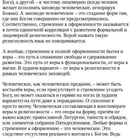
Бога), а другой – к чистому лицемерию (когда человек
желает исполнять заповеди человеческие, игнорируя
Божьи). А заповеди человеческие – это создание форм там,
где они Богом совершенно не предусматривались.
Соответственно, стремление к оформленности оказывается
в почти единичной корреляции с развитием формальной и
лицемерной религиозности. Верой назвать такую
религиозность язык не поворачивается.
А вообще, стремление к полной оформленности бытия и
веры – это путь к снижению свободы и сдерживанию
развития. Это путь от веры к функциональности, от веры к
магии. В худшем варианте – от веры к религиозности в
рамках человеческих заповедей.
Человеческое, как человеческое предание, – может быть
костылём веры, если присутствует и стремление угодить
Богу, но может оказаться и гирями на ногах (в худшем
варианте) на пути даже к оправданию. О спасении я
просто молчу. Человеческая составляющая в конгломерате
веры и религиозности – это опора на форму, причём не
важно какую: православной Литургии, таинств и обрядов,
или элементов собрания Пятидесятников. Любые формы и
стремление к оформлению – это человеческое. Это
следствие отсутствия реального контакта с Богом. Ведь