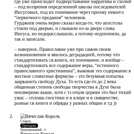
где уже происходит подверстывание нарратива и схолий
– под воззрения определенной школы последователей
Иисусовых, под их понимание через прихму некоего
“первичного предания” человеков.
Гурджиев очень верно сказал когда-то, что апостолы
стояли под дверью, и слышали из-за двери слова
Иисуса, но недорасслышали, а потому недопоняли, да
так и записали.
– наверное, Православие уже при самом своем
возникновении и явилось деградацией, потому что
стандартизовать св.книги, их понимание, и вообще –
стандартизовать все содержание веры, “истинного
православного христианина”, выковав это содержание в
жесткие словесные формулы – это безумная попытка
заарканить свободу Духа. То есть где-то до 2 века
общинная степень свободы творчества в Духе была
неизмеримо выше, хотя с тз отцов церкви это был тихий
ужас – сплошь гностики и в клире и в священстве,
разные св книги и обряды у разных общин и тд ))
Старец
Ортодокс
Предупреждений - 0
Вячеслав Король