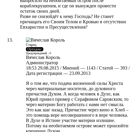
выбросило на необитаемый остров после
кораблекрушения, и где он вынужден провести
остаток своих дней.
Разве не снизойдёт к нему Господь? Не станет
причащать его Своим Телом и Кровью в отсутствии
Евхаристии и Пресуществления?
Старец
Ортодокс
Предупреждений - 0
Вячеслав Король
Администратор
18:53 29.08.2015 / Мнений — 1143 / Статей — 393 /
Дата регистрации — 23.09.2013
Я о том же, что подача жизненной силы Христа
через материальные носители, до духовного
причастия Духом. А когда человек в Духе, как
Юрий привел пример с Серафимом Саровским, то
через материю Богу работать с нами нет смысла.
Это как шаг назад. Причастие через вино и Хлеб –
это помощь вере несовершенного в вере человека.
В Духе и Истине участие материи излишне.
Потому на необитаемом острове может произойти
крещение Духом.