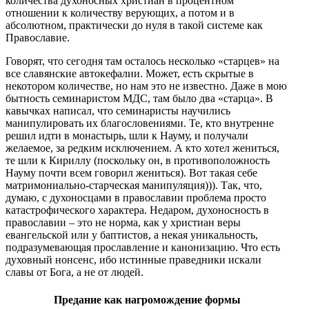
количества духоносных христиан в процентном
отношении к количеству верующих, а потом и в
абсолютном, практически до нуля в такой системе как
Православие.
Говорят, что сегодня там осталось несколько «старцев» на
все славянские автокефалии. Может, есть скрытые в
некотором количестве, но нам это не известно. Даже в мою
бытность семинаристом МДС, там было два «старца». В
кавычках написал, что семинаристы научились
манипулировать их благословениями. Те, кто внутренне
решил идти в монастырь, шли к Науму, и получали
желаемое, за редким исключением. А кто хотел жениться,
те шли к Кириллу (поскольку он, в противоположность
Науму почти всем говорил жениться). Вот такая себе
матримониально-старческая манипуляция))). Так, что,
думаю, с духоносцами в православии проблема просто
катастрофического характера. Недаром, духоносность в
православии – это не норма, как у христиан веры
евангельской или у баптистов, а некая уникальность,
подразумевающая прославление и канонизацию. Что есть
духовный нонсенс, ибо истинные праведники искали
славы от Бога, а не от людей.
Предание как нагромождение формы