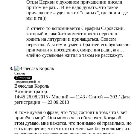
Отцы Церкви о духовном причащении писали,
притом не раз… И не надо думать, что такое
причащение – удел неких “святых”, где они и где
мы и тд ))
И отчего-то вспоминается Серафим Саровский,
который в какой-то момент просто перестал
ходить на литургии и причащаться. Совсем
перестал. А затем игумен с братией его буквально
принудили к посещению, смирения ради, ага…
елейно-сусальные жития о таком не расскажут.
Старец
Ортодокс
Предупреждений - 0
Вячеслав Король
Администратор
14:45 26.08.2015 / Мнений — 1143 / Статей — 393 / Дата
регистрации — 23.09.2013
Я тоже думал о фразе, что “суд состоит в том, что Свет
пришёл в мир”. Она много чего объясняет. Когда об
этом думаю, мне кажется, что понимаю её правильно, но
есть ощущение, что что-то от меня как бы ускользает из-
за усвоенных стереотипов догматики и влияния