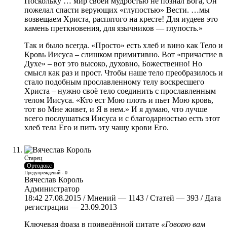
Поскольку … мир своей мудростью не познал Бога, Он
пожелал спасти верующих «глупостью» Вести. …мы
возвещаем Христа, распятого на кресте! Для иудеев это
камень преткновения, для язычников — глупость.»
Так и было всегда. «Просто» есть хлеб и вино как Тело и
Кровь Иисуса – слишком примитивно. Вот «причастие в
Духе» – вот это высоко, духовно, Божественно! Но
смысл как раз и прост. Чтобы наше тело преобразилось и
стало подобным прославленному телу воскресшего
Христа – нужно своё тело соединить с прославленным
телом Иисуса. «Кто ест Мою плоть и пьет Мою кровь,
тот во Мне живет, и Я в нем.» И я думаю, что лучше
всего послушаться Иисуса и с благодарностью есть этот
хлеб тела Его и пить эту чашу крови Его.
Старец
Ортодокс
Предупреждений - 0
Вячеслав Король
Администратор
18:42 27.08.2015 / Мнений — 1143 / Статей — 393 / Дата
регистрации — 23.09.2013
Ключевая фраза в приведённой цитате
«Говорю вам