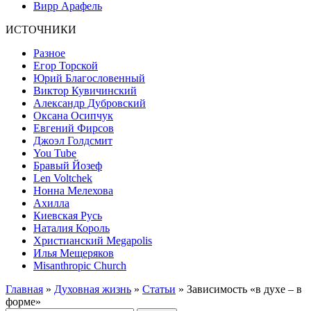
Вирр Арафель
ИСТОЧНИКИ
Разное
Егор Торской
Юрий Благословенный
Виктор Кувичинский
Александр Дубровский
Оксана Осипчук
Евгений Фирсов
Джоэл Голдсмит
You Tube
Бравый Йозеф
Len Voltchek
Нонна Мелехова
Ахилла
Киевская Русь
Наталия Король
Христианский Megapolis
Илья Мещеряков
Misanthropic Church
Главная
»
Духовная жизнь
»
Статьи
» Зависимость «в духе – в
форме»