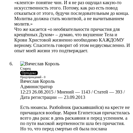
«клеится» понятие чин. И я не раз ощущал какую-то
искусственность этого. Потому, как раз есть повод
отказаться от этого, будучи последовательным до конца.
Молитва должна стать молитвой, а не вычитыванием
молитв.»
Что же касается «о необязательности причастия для
крещённых Духом» – думаю, что вкушение Тела и
Крови Христовой жизненно необходимо КАЖДОМУ
верному. Спаситель говорит об этом недвусмысленно. И
опыт моей жизни это подтверждает.
Старец
Ортодокс
Предупреждений - 0
Вячеслав Король
Администратор
12:23 26.08.2015 / Мнений — 1143 / Статей — 393 /
Дата регистрации — 23.09.2013
Есть нюансы. Разбойник (раскаявшийся) на кресте не
причащался вообще. Мария Египетская причастилась
всего два раза: в день раскаяния и перед успением. а
по пути высокой жертвенности шла без причастия.
Но то, что перед смертью ей была послана