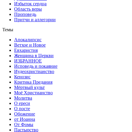
Избыток сердца
Область веры
Проповедь
Притчи и аллегории
Темы
Апокалипсис
Ветхое и Новое
Евхаристия
Женщина в Церкви
ИЗБРАННОЕ
Исповедь и покаяние
Иудеохристианство
Кенозис
Критика Предания
Мёртвый культ
Моё Христианство
Молитва
О ереси
О посте
Обожение
от Иоанна
От Фомы
Пастырство