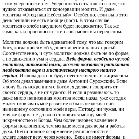
этом уверенности нет. Уверенность есть только в том, что
нужно отказываться от консервации молитв. И даже
молитвы «Отец наш Небесный». Особенно, если вы в этот
день решили не есть вообще (пост). В этом случае
молиться о хлебе насущном будет неадекватно. Так же
само, как и произносить эти слова молитвы перед сном.
Молитва должна быть адекватной тому, что мы говорим
Богу, когда просим об удовлетворении наших просьб.
Соответственно, и суть молитвы должна быть не по форме,
а по движению ума и сердца.
Ведь форма, особенно чужой
молитвы, читаемой нами, может оказаться радикально
неадекватна вере и мистическому настрою нашего
сердца
. И слова для нас будут неестественны и лицемерны.
Об этом делал замечание даже Антоний Сурожский. Если
я хочу быть искренним с Богом, я должен говорить от
своего сердца, а не от чужого. И если я развиваюсь, то
даже мною написанная молитва месяц назад, уже сегодня
может сковывать моё развитие и быть неадекватной
нынешнему состоянию моей веры. Потому, ни чужая, ни
моя же форма не должна становится между моей
искренностью и Богом. Чем более человек вовлечен в
формы поклонения, тем меньше места для веры и работы
духа. Почти полное оформление религиозности в
культе ломает веру через колено. Вера не имеет формы, и