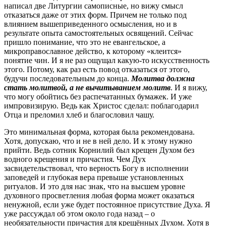
написал две Литургии самописные, но вижу смысл
отказаться даже от этих форм. Причем не только под
влиянием вышеприведенного осмысления, но и в
результате опыта самостоятельных освящений. Сейчас
пришло понимание, что это не евангельское, а
микроправославное действо, к которому «клеится»
понятие чин. И я не раз ощущал какую-то искусственность
этого. Потому, как раз есть повод отказаться от этого,
будучи последовательным до конца.
Молитва должна
стать молитвой, а не вычитыванием молитв
. И я вижу,
что могу обойтись без распечатанных бумажек. И уже
импровизирую. Ведь как Христос сделал: поблагодарил
Отца и преломил хлеб и благословил чашу.
Это минимальная форма, которая была рекомендована.
Хотя, допускаю, что и не в ней дело. И к этому нужно
прийти. Ведь сотник Корнилий был крещен Духом без
водного крещения и причастия. Чем Дух
засвидетельствовал, что верность Богу в исполнении
заповедей и глубокая вера превыше установленных
ритуалов. И это для нас знак, что на высшем уровне
духовного просветления любая форма может оказаться
ненужной, если уже будет постоянное присутствие Духа. Я
уже рассуждал об этом около года назад – о
необязательности причастия для крещённых Духом. Хотя в