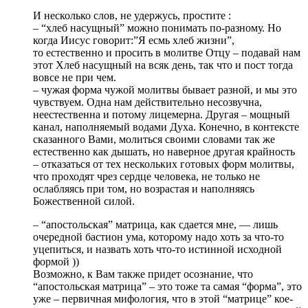
И несколько слов, не удержусь, простите :
– “хлеб насущный” можно понимать по-разному. Но
когда Иисус говорит:”Я есмь хлеб жизни”,
то естественно и просить в молитве Отцу – подавай нам
этот Хлеб насущный на всяк день, так что и пост тогда
вовсе не при чем.
– чужая форма чужой молитвы бывает разной, и мы это
чувствуем. Одна нам действительно несозвучна,
неестественна и потому лицемерна. Другая – мощный
канал, наполняемый водами Духа. Конечно, в контексте
сказанного Вами, молиться своими словами так же
естественно как дышать, но наверное другая крайность
– отказаться от тех нескольких готовых форм молитвы,
что проходят чрез сердце человека, не только не
ослабляясь при том, но возрастая и наполняясь
Божественной силой.
– “апостольская” матрица, как сдается мне, — лишь
очередной бастион ума, которому надо хоть за что-то
уцепиться, и назвать хоть что-то истинной исходной
формой ))
Возможно, к Вам также придет осознание, что
“апостольская матрица” – это тоже та самая “форма”, это
уже – первичная мифология, что в этой “матрице” кое-