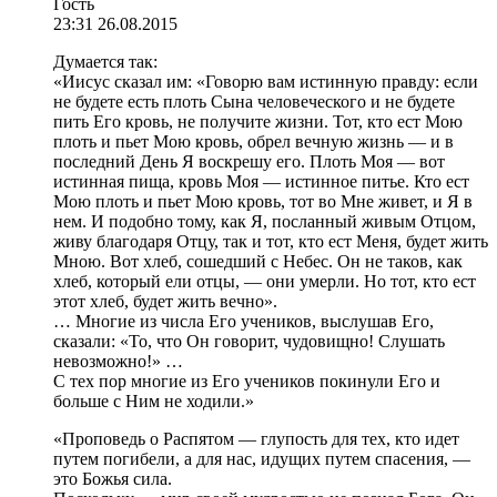
Гость
23:31 26.08.2015
Думается так:
«Иисус сказал им: «Говорю вам истинную правду: если
не будете есть плоть Сына человеческого и не будете
пить Его кровь, не получите жизни. Тот, кто ест Мою
плоть и пьет Мою кровь, обрел вечную жизнь — и в
последний День Я воскрешу его. Плоть Моя — вот
истинная пища, кровь Моя — истинное питье. Кто ест
Мою плоть и пьет Мою кровь, тот во Мне живет, и Я в
нем. И подобно тому, как Я, посланный живым Отцом,
живу благодаря Отцу, так и тот, кто ест Меня, будет жить
Мною. Вот хлеб, сошедший с Небес. Он не таков, как
хлеб, который ели отцы, — они умерли. Но тот, кто ест
этот хлеб, будет жить вечно».
… Многие из числа Его учеников, выслушав Его,
сказали: «То, что Он говорит, чудовищно! Слушать
невозможно!» …
С тех пор многие из Его учеников покинули Его и
больше с Ним не ходили.»
«Проповедь о Распятом — глупость для тех, кто идет
путем погибели, а для нас, идущих путем спасения, —
это Божья сила.