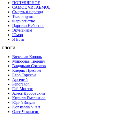
ПОПУЛЯРНОЕ
САМОЕ ЧИТАЕМОЕ
Смерть и переход
Тело и душа
Фарисейство
Царство Небесное
Экуменизм
Юмор
Я Есть
БЛОГИ
Вячеслав Король
Мирослав Твердич
Владимир Соколов
Клерик Престон
Егор Topской
Арсений
Pendragon
Гай Монтэг
Алесь Дубровский
Кирилл Емельянов
Юрий Зозуля
Konstantin V Art
Олег Чекрыгин