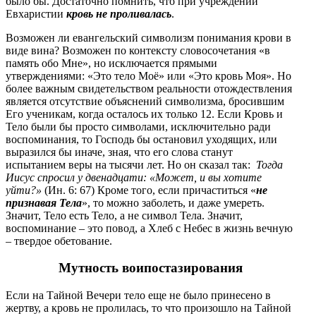
было бы. Достаточно помнить, что при учреждении
Евхаристии
кровь не проливалась
.
Возможен ли евангельский символизм понимания крови в
виде вина? Возможен по контексту словосочетания «в
память обо Мне», но исключается прямыми
утверждениями: «Это тело Моё» или «Это кровь Моя». Но
более важным свидетельством реальности отождествления
является отсутствие объяснений символизма, бросившим
Его ученикам, когда осталось их только 12. Если Кровь и
Тело были бы просто символами, исключительно ради
воспоминания, то Господь бы остановил уходящих, или
выразился бы иначе, зная, что его слова станут
испытанием веры на тысячи лет. Но он сказал так:
Тогда
Иисус спросил у двенадцати: «Может, и вы хотите
уйти?»
(Ин. 6: 67) Кроме того, если причаститься «
не
признавая Тела
», то можно заболеть, и даже умереть.
Значит, Тело есть Тело, а не символ Тела. Значит,
воспоминание – это повод, а Хлеб с Небес в жизнь вечную
– твердое обетование.
Мутность воипостазирования
Если на Тайной Вечери тело еще не было принесено в
жертву, а кровь не пролилась, то что произошло на Тайной