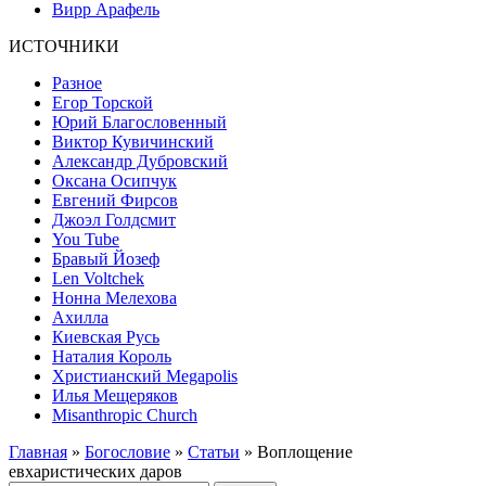
Вирр Арафель
ИСТОЧНИКИ
Разное
Егор Торской
Юрий Благословенный
Виктор Кувичинский
Александр Дубровский
Оксана Осипчук
Евгений Фирсов
Джоэл Голдсмит
You Tube
Бравый Йозеф
Len Voltchek
Нонна Мелехова
Ахилла
Киевская Русь
Наталия Король
Христианский Megapolis
Илья Мещеряков
Misanthropic Church
Главная
»
Богословие
»
Статьи
» Воплощение
евхаристических даров