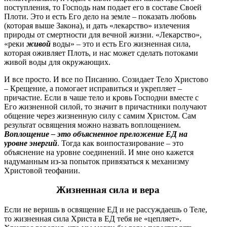
поступления, то Господь нам подает его в составе Своей
Плоти. Это и есть Его дело на земле – показать любовь
(которая выше Закона), и дать «лекарство» излечения
природы от смертности для вечной жизни. «Лекарство»,
«реки
живой
воды» – это и есть Его жизненная сила,
которая оживляет Плоть, и нас может сделать потоками
живой воды для окружающих.
И все просто. И все по Писанию. Созидает Тело Христово
– Крещение, а помогает исправиться и укрепляет –
причастие. Если в чаше тело и кровь Господни вместе с
Его жизненной силой, то значит в причастники получают
общение через жизненную силу с самим Христом. Сам
результат освящения можно назвать воплощением.
Воплощение – это объясненное преложение ЕД на
уровне энергий
. Тогда как воипостазирование – это
объяснение на уровне соединений. И мне оно кажется
надуманным из-за попыток привязаться к механизму
Христовой теофании.
Жизненная сила и вера
Если не веришь в освящение ЕД и не рассуждаешь о Теле,
то жизненная сила Христа в ЕД тебя не «цепляет».