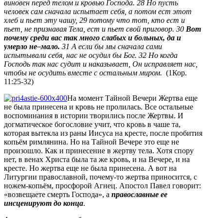
виновен перед телом и кровью Господа. 28 Но пусть
человек сам сначала испытает себя, а потом ест этот
хлеб и пьет эту чашу, 29 потому что тот, кто ест и
пьет, не признавая Тела, ест и пьет свой приговор. 30
Вот
почему среди вас так много слабых и больных, да и
умерло не–мало.
31 А если бы мы сначала сами
испытывали себя, нас не осудил бы Бог. 32 Но когда
Господь так нас судит и наказывает, Он исправляет нас,
чтобы не осудить вместе с остальным миром.
(1Кор.
11:25-32)
На момент Тайной Вечери Жертва еще
не была принесена и кровь не пролилась. Все остальные
воспоминания в истории творились после Жертвы. И
догматическое богословие учит, что кровь в чаше та,
которая вытекла из раны Иисуса на кресте, после пробития
копьём римлянина. Но на Тайной Вечере это еще не
произошло. Как и принесение в жертву тела. Хотя спору
нет, в венах Христа была та же кровь, и на Вечере, и на
кресте. Но жертва еще не была принесена. А вот на
Литургии православной, почему-то жертва приносится, с
ножем-копьём, просфорой Агнец. Апостол Павел говорит:
«возвещаете смерть Господа», а
православные ее
инсценируют до конца
.