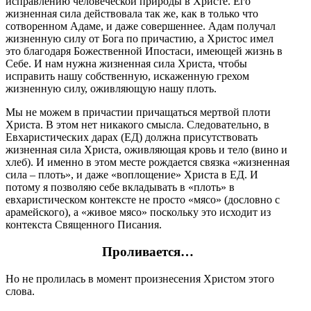
исправлению человеческой природы в Христе. Его
жизненная сила действовала так же, как в только что
сотворенном Адаме, и даже совершеннее. Адам получал
жизненную силу от Бога по причастию, а Христос имел
это благодаря Божественной Ипостаси, имеющей жизнь в
Себе. И нам нужна жизненная сила Христа, чтобы
исправить нашу собственную, искаженную грехом
жизненную силу, оживляющую нашу плоть.
Мы не можем в причастии причащаться мертвой плоти
Христа. В этом нет никакого смысла. Следовательно, в
Евхаристических дарах (ЕД) должна присутствовать
жизненная сила Христа, оживляющая кровь и тело (вино и
хлеб). И именно в этом месте рождается связка «жизненная
сила – плоть», и даже «воплощение» Христа в ЕД. И
потому я позволяю себе вкладывать в «плоть» в
евхаристическом контексте не просто «мясо» (дословно с
арамейского), а «живое мясо» поскольку это исходит из
контекста Священного Писания.
Проливается…
Но не пролилась в момент произнесения Христом этого
слова.