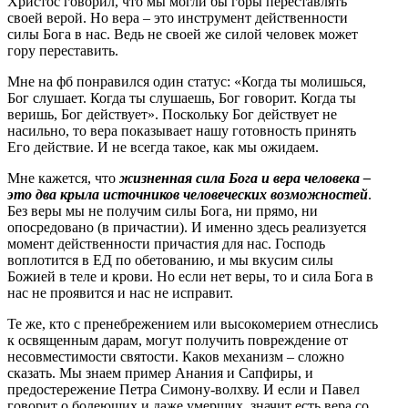
Христос говорил, что мы могли бы горы переставлять
своей верой. Но вера – это инструмент действенности
силы Бога в нас. Ведь не своей же силой человек может
гору переставить.
Мне на фб понравился один статус: «Когда ты молишься,
Бог слушает. Когда ты слушаешь, Бог говорит. Когда ты
веришь, Бог действует». Поскольку Бог действует не
насильно, то вера показывает нашу готовность принять
Его действие. И не всегда такое, как мы ожидаем.
Мне кажется, что
жизненная сила Бога и вера человека –
это два крыла источников человеческих возможностей
.
Без веры мы не получим силы Бога, ни прямо, ни
опосредовано (в причастии). И именно здесь реализуется
момент действенности причастия для нас. Господь
воплотится в ЕД по обетованию, и мы вкусим силы
Божией в теле и крови. Но если нет веры, то и сила Бога в
нас не проявится и нас не исправит.
Те же, кто с пренебрежением или высокомерием отнеслись
к освященным дарам, могут получить повреждение от
несовместимости святости. Каков механизм – сложно
сказать. Мы знаем пример Анания и Сапфиры, и
предостережение Петра Симону-волхву. И если и Павел
говорит о болеющих и даже умерших, значит есть вера со