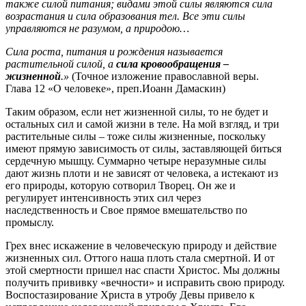
также силой питания; видами этой силы являются сила
возрастания и сила образования тел. Все эти силы
управляются не разумом, а природою…
Сила роста, питания и рождения называется
растительной силой, а
сила кровообращения –
жизненной
.»
(Точное изложение православной веры.
Глава 12 «О человеке», преп.Иоанн Дамаскин)
Таким образом, если нет жизненной силы, то не будет и
остальных сил и самой жизни в теле. На мой взгляд, и три
растительные силы – тоже силы жизненные, поскольку
имеют прямую зависимость от силы, заставляющей биться
сердечную мышцу. Суммарно четыре неразумные силы
дают жизнь плоти и не зависят от человека, а истекают из
его природы, которую сотворил Творец. Он же и
регулирует интенсивность этих сил через
наследственность и Свое прямое вмешательство по
промыслу.
Грех внес искажение в человеческую природу и действие
жизненных сил. Оттого наша плоть стала смертной. И от
этой смертности пришел нас спасти Христос. Мы должны
получить прививку «вечности» и исправить свою природу.
Воспостазирование Христа в утробу Девы привело к