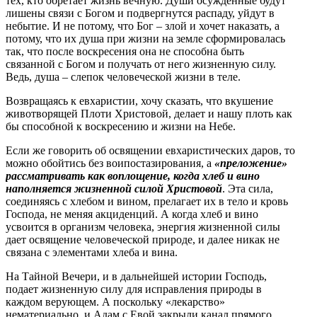
тех, кто обретает жизнь вечную. Души осужденные будут
лишены связи с Богом и подвергнутся распаду, уйдут в
небытие. И не потому, что Бог – злой и хочет наказать, а
потому, что их душа при жизни на земле сформировалась
так, что после воскресения она не способна быть
связанной с Богом и получать от него жизненную силу.
Ведь, душа – слепок человеческой жизни в теле.
Возвращаясь к евхаристии, хочу сказать, что вкушение
животворящей Плоти Христовой, делает и нашу плоть как
бы способной к воскресению и жизни на Небе.
Если же говорить об освящении евхаристических даров, то
можно обойтись без воипостазирования, а
«преложение»
рассматривать как воплощение, когда хлеб и вино
наполняется жизненной силой Христовой
. Эта сила,
соединяясь с хлебом и вином, прелагает их в тело и кровь
Господа, не меняя акциденций. А когда хлеб и вино
усвоится в организм человека, энергия жизненной силы
дает освящение человеческой природе, и далее никак не
связана с элементами хлеба и вина.
На Тайной Вечери, и в дальнейшей истории Господь,
подает жизненную силу для исправления природы в
каждом верующем. А поскольку «лекарство»
нематериально, и Адам с Евой закрыли канал прямого