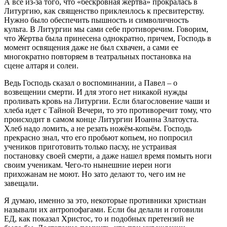
А все из-за того, что «бескровная жертва» прокралась в
Литургию, как священство приклеилось к пресвитерству.
Нужно было обеспечить пышность и символичность
культа. В Литургии мы сами себе противоречим. Говорим,
что Жертва была принесена однократно, причем, Господь в
момент освящения даже не был схвачен, а сами ее
многократно повторяем в театральных постановка на
сцене алтаря и солеи.
Ведь Господь сказал о воспоминании, а Павел – о
возвещении смерти. И для этого нет никакой нужды
проливать кровь на Литургии. Если благословение чаши и
хлеба идет с Тайной Вечери, то это противоречит тому, что
происходит в самом конце Литургии Иоанна Златоуста.
Хлеб надо ломить, а не резать ножём-копьём. Господь
прекрасно знал, что его пробьют копьем, но попросил
учеников приготовить только пасху, не устраивая
постановку своей смерти, а даже нашел время помыть ноги
своим ученикам. Чего-то нынешние иереи ноги
прихожанам не моют. Но зато делают то, чего им не
завещали.
Я думаю, именно за это, некоторые противники христиан
называли их антропофагами. Если бы делали и готовили
ЕД, как показал Христос, то и подобных претензий не