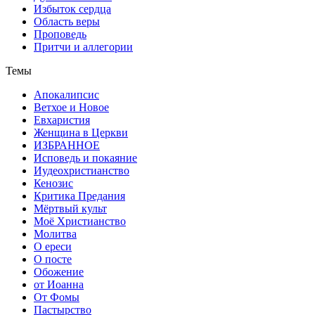
Избыток сердца
Область веры
Проповедь
Притчи и аллегории
Темы
Апокалипсис
Ветхое и Новое
Евхаристия
Женщина в Церкви
ИЗБРАННОЕ
Исповедь и покаяние
Иудеохристианство
Кенозис
Критика Предания
Мёртвый культ
Моё Христианство
Молитва
О ереси
О посте
Обожение
от Иоанна
От Фомы
Пастырство