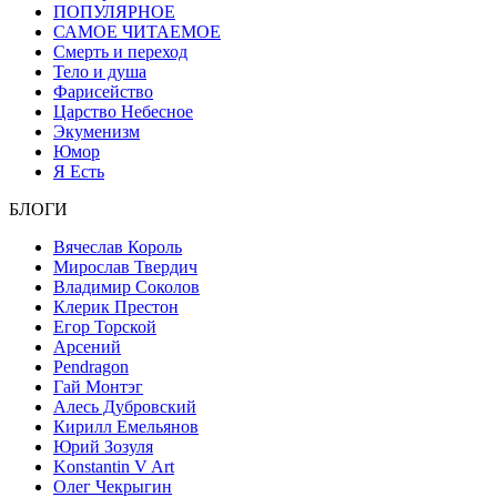
ПОПУЛЯРНОЕ
САМОЕ ЧИТАЕМОЕ
Смерть и переход
Тело и душа
Фарисейство
Царство Небесное
Экуменизм
Юмор
Я Есть
БЛОГИ
Вячеслав Король
Мирослав Твердич
Владимир Соколов
Клерик Престон
Егор Topской
Арсений
Pendragon
Гай Монтэг
Алесь Дубровский
Кирилл Емельянов
Юрий Зозуля
Konstantin V Art
Олег Чекрыгин