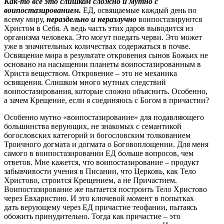
Как-то все это слишком сложно и мутно с
воипостазированием.
ЕД, освящаемые каждый день по
всему миру,
нераздельно и неразлучно
воипостазируются
Христом в Себя. А ведь часть этих даров выводится из
организма человека. Это могут поедать черви. Это может
уже в значительных количествах содержаться в почве.
Освящение мира в результате откровения сынов Божьих не
основано на насыщении планеты воипостазированным в
Христа веществом. Откровение – это не механика
освящения. Слишком много мутных следствий
воипостазирования, которые сложно объяснить. Особенно,
а зачем Крещение, если я соединяюсь с Богом в причастии?
Особенно мутно «воипостазирование» для подавляющего
большинства верующих, не знакомых с семантикой
богословских категорий и богословским толкованием
Троичного догмата и догмата о Боговоплощении. Для меня
самого в воипостазировании ЕД больше вопросов, чем
ответов. Мне кажется, что воипостазирование – продукт
забывчивости учения в Писании, что Церковь, как Тело
Христово, строится Крещением, а не Причастием.
Воипостазирование же пытается построить Тело Христово
через Евхаристию. И это ключевой момент в попытках
дать верующему через ЕД причастие теофании, пытаясь
обожить принудительно. Тогда как причастие – это