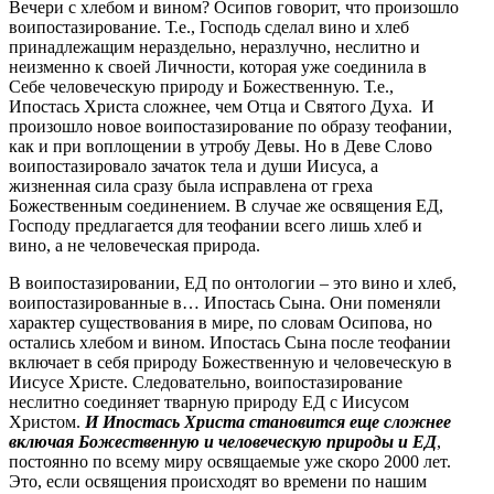
Вечери с хлебом и вином? Осипов говорит, что произошло
воипостазирование. Т.е., Господь сделал вино и хлеб
принадлежащим нераздельно, неразлучно, неслитно и
неизменно к своей Личности, которая уже соединила в
Себе человеческую природу и Божественную. Т.е.,
Ипостась Христа сложнее, чем Отца и Святого Духа. И
произошло новое воипостазирование по образу теофании,
как и при воплощении в утробу Девы. Но в Деве Слово
воипостазировало зачаток тела и души Иисуса, а
жизненная сила сразу была исправлена от греха
Божественным соединением. В случае же освящения ЕД,
Господу предлагается для теофании всего лишь хлеб и
вино, а не человеческая природа.
В воипостазировании, ЕД по онтологии – это вино и хлеб,
воипостазированные в… Ипостась Сына. Они поменяли
характер существования в мире, по словам Осипова, но
остались хлебом и вином. Ипостась Сына после теофании
включает в себя природу Божественную и человеческую в
Иисусе Христе. Следовательно, воипостазирование
неслитно соединяет тварную природу ЕД с Иисусом
Христом.
И Ипостась Христа становится еще сложнее
включая Божественную и человеческую природы и ЕД
,
постоянно по всему миру освящаемые уже скоро 2000 лет.
Это, если освящения происходят во времени по нашим