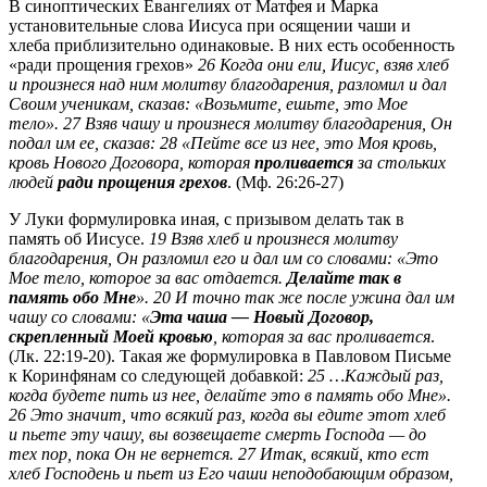
В синоптических Евангелиях от Матфея и Марка
установительные слова Иисуса при осящении чаши и
хлеба приблизительно одинаковые. В них есть особенность
«ради прощения грехов»
26 Когда они ели, Иисус, взяв хлеб
и произнеся над ним молитву благодарения, разломил и дал
Своим ученикам, сказав: «Возьмите, ешьте, это Мое
тело». 27 Взяв чашу и произнеся молитву благодарения, Он
подал им ее, сказав: 28 «Пейте все из нее, это Моя кровь,
кровь Нового Договора, которая
проливается
за стольких
людей
ради прощения грехов
. (Мф. 26:26-27)
У Луки формулировка иная, с призывом делать так в
память об Иисусе.
19 Взяв хлеб и произнеся молитву
благодарения, Он разломил его и дал им со словами: «Это
Мое тело, которое за вас отдается.
Делайте так в
память обо Мне
». 20 И точно так же после ужина дал им
чашу со словами: «
Эта чаша — Новый Договор,
скрепленный Моей кровью
, которая за вас проливается
.
(Лк. 22:19-20). Такая же формулировка в Павловом Письме
к Коринфянам со следующей добавкой:
25 …Каждый раз,
когда будете пить из нее, делайте это в память обо Мне».
26 Это значит, что всякий раз, когда вы едите этот хлеб
и пьете эту чашу, вы возвещаете смерть Господа — до
тех пор, пока Он не вернется. 27 Итак, всякий, кто ест
хлеб Господень и пьет из Его чаши неподобающим образом,