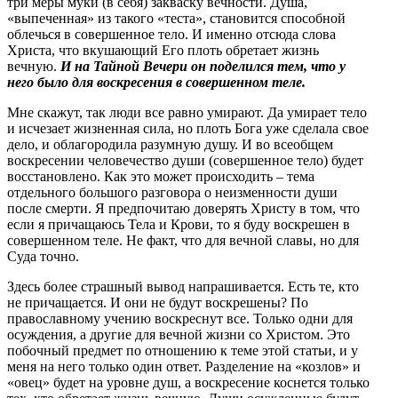
три меры муки (в себя) закваску вечности. Душа,
«выпеченная» из такого «теста», становится способной
облечься в совершенное тело. И именно отсюда слова
Христа, что вкушающий Его плоть обретает жизнь
вечную.
И на Тайной Вечери он поделился тем, что у
него было для воскресения в совершенном теле.
Мне скажут, так люди все равно умирают. Да умирает тело
и исчезает жизненная сила, но плоть Бога уже сделала свое
дело, и облагородила разумную душу. И во всеобщем
воскресении человечество души (совершенное тело) будет
восстановлено. Как это может происходить – тема
отдельного большого разговора о неизменности души
после смерти. Я предпочитаю доверять Христу в том, что
если я причащаюсь Тела и Крови, то я буду воскрешен в
совершенном теле. Не факт, что для вечной славы, но для
Суда точно.
Здесь более страшный вывод напрашивается. Есть те, кто
не причащается. И они не будут воскрешены? По
православному учению воскреснут все. Только одни для
осуждения, а другие для вечной жизни со Христом. Это
побочный предмет по отношению к теме этой статьи, и у
меня на него только один ответ. Разделение на «козлов» и
«овец» будет на уровне душ, а воскресение коснется только