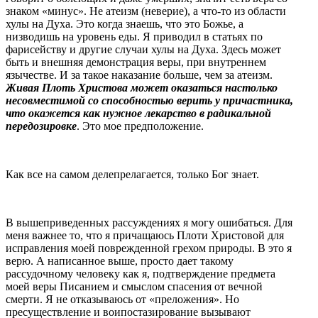
знаком «минус». Не атеизм (неверие), а что-то из области
хулы на Духа. Это когда знаешь, что это Божье, а
низводишь на уровень еды. Я приводил в статьях по
фарисейству и другие случаи хулы на Духа. Здесь может
быть и внешняя демонстрация веры, при внутреннем
язычестве. И за такое наказание больше, чем за атеизм.
Живая Плоть Христова может оказаться настолько
несовместимой со способностью верить у причастника,
что окажется как нужное лекарство в радикальной
передозировке
. Это мое предположение.
Как все на самом делепрелагается, только Бог знает.
В вышеприведенных рассуждениях я могу ошибаться. Для
меня важнее то, что я причащаюсь Плоти Христовой для
исправления моей поврежденной грехом природы. В это я
верю. А написанное выше, просто дает такому
рассудочному человеку как я, подтверждение предмета
моей веры Писанием и смыслом спасения от вечной
смерти. Я не отказываюсь от «преложения». Но
пресуществление и воипостазирование вызывают