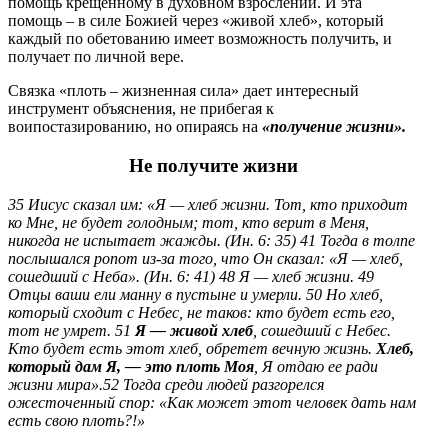
помощь крещенному в духовном взрослении. И эта
помощь – в силе Божией через «живой хлеб», который
каждый по обетованию имеет возможность получить, и
получает по личной вере.
Связка «плоть – жизненная сила» дает интересный
инструмент объяснения, не прибегая к
воипостазированию, но опираясь на
«получение жизни».
Не получите жизни
35 Иисус сказал им: «Я — хлеб жизни. Тот, кто приходит
ко Мне, не будет голодным; тот, кто верит в Меня,
никогда не испытает жажды. (Ин. 6: 35) 41 Тогда в толпе
послышался ропот из‑за того, что Он сказал: «Я — хлеб,
сошедший с Неба». (Ин. 6: 41) 48 Я — хлеб жизни. 49
Отцы ваши ели манну в пустыне и умерли. 50 Но хлеб,
который сходит с Небес, не таков: кто будет есть его,
тот не умрет. 51
Я — живой хлеб
, сошедший с Небес.
Кто будет есть этот хлеб, обретет вечную жизнь.
Хлеб,
который дам Я, — это плоть Моя
, Я отдаю ее ради
жизни мира».52 Тогда среди людей разгорелся
ожесточенный спор: «Как может этот человек дать нам
есть свою плоть?!»