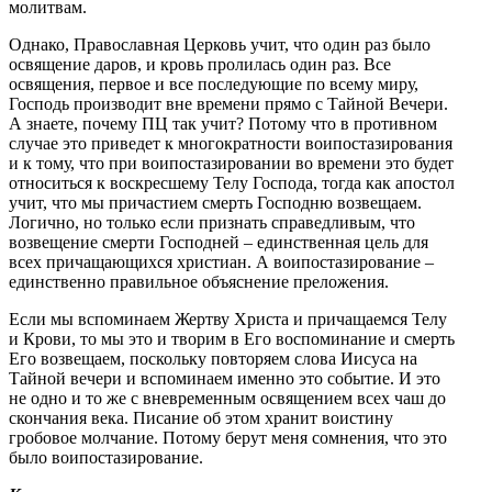
молитвам.
Однако, Православная Церковь учит, что один раз было
освящение даров, и кровь пролилась один раз. Все
освящения, первое и все последующие по всему миру,
Господь производит вне времени прямо с Тайной Вечери.
А знаете, почему ПЦ так учит? Потому что в противном
случае это приведет к многократности воипостазирования
и к тому, что при воипостазировании во времени это будет
относиться к воскресшему Телу Господа, тогда как апостол
учит, что мы причастием смерть Господню возвещаем.
Логично, но только если признать справедливым, что
возвещение смерти Господней – единственная цель для
всех причащающихся христиан. А воипостазирование –
единственно правильное объяснение преложения.
Если мы вспоминаем Жертву Христа и причащаемся Телу
и Крови, то мы это и творим в Его воспоминание и смерть
Его возвещаем, поскольку повторяем слова Иисуса на
Тайной вечери и вспоминаем именно это событие. И это
не одно и то же с вневременным освящением всех чаш до
скончания века. Писание об этом хранит воистину
гробовое молчание. Потому берут меня сомнения, что это
было воипостазирование.