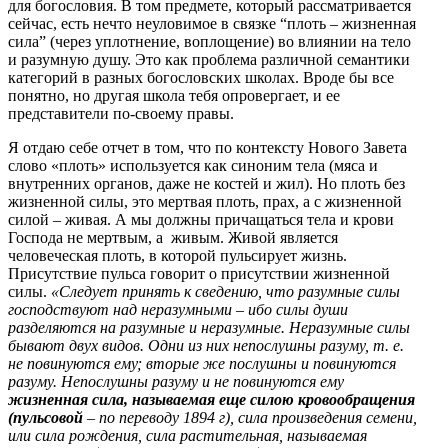
для богословия. В том предмете, который рассматривается
сейчас, есть нечто неуловимое в связке “плоть – жизненная
сила” (через уплотнение, воплощение) во влиянии на тело
и разумную душу. Это как проблема различной семантики
категорий в разных богословских школах. Вроде бы все
понятно, но другая школа тебя опровергает, и ее
представители по-своему правы.
Я отдаю себе отчет в том, что по контексту Нового Завета
слово «плоть» используется как синоним тела (мяса и
внутренних органов, даже не костей и жил). Но плоть без
жизненной силы, это мертвая плоть, прах, а с жизненной
силой – живая. А мы должны причащаться тела и крови
Господа не мертвым, а живым. Живой является
человеческая плоть, в которой пульсирует жизнь.
Присутствие пульса говорит о присутствии жизненной
силы.
«Следует принять к сведению, что разумные силы
господствуют над неразумными – ибо силы души
разделяются на разумные и неразумные. Неразумные силы
бывают двух видов. Одни из них непослушны разуму, т. е.
не повинуются ему; вторые же послушны и повинуются
разуму. Непослушны разуму и не повинуются ему
жизненная сила, называемая еще силою кровообращения
(пульсовой
– по переводу 1894 г), сила произведения семени,
или сила рождения, сила растительная, называемая