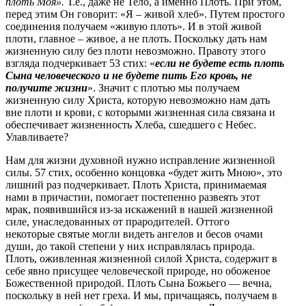
плоть Моя».
Т.е., даже не Тело, а именно Плоть. При этом,
перед этим Он говорит: «Я – живой хлеб». Путем простого
соединения получаем «живую плоть». И в этой живой
плоти, главное – живое, а не плоть. Поскольку дать нам
жизненную силу без плоти невозможно. Правоту этого
взгляда подчеркивает 53 стих: «
если не будете есть плоть
Сына человеческого и не будете пить Его кровь, не
получите жизни
». Значит с плотью мы получаем
жизненную силу Христа, которую невозможно нам дать
вне плоти и крови, с которыми жизненная сила связана и
обеспечивает жизненность Хлеба, сшедшего с Небес.
Улавливаете?
Нам для жизни духовной нужно исправление жизненной
силы. 57 стих, особенно концовка «будет жить Мною», это
лишний раз подчеркивает. Плоть Христа, принимаемая
нами в причастии, помогает постепенно развеять этот
мрак, появившийся из-за искажений в нашей жизненной
силе, унаследованных от прародителей. Оттого
некоторые святые могли видеть ангелов и бесов очами
души, до такой степени у них исправлялась природа.
Плоть, оживленная жизненной силой Христа, содержит в
себе явно присущее человеческой природе, но обоженое
Божественной природой. Плоть Сына Божьего — вечна,
поскольку в ней нет греха. И мы, причащаясь, получаем в