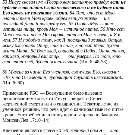
53 Иисус сказал им: «Говорю вам истинную правду:
если не
будете есть плоть Сына человеческого и не будете пить
Его кровь, не получите жизни.
54 Тот, кто ест Мою
плоть и пьет Мою кровь, обрел вечную жизнь — и в
последний День Я воскрешу его. 55 Плоть Моя — вот
истинная пища, кровь Моя — истинное питье. 56 Кто ест
Мою плоть и пьет Мою кровь, тот во Мне живет, и Я в
нем. 57 И подобно тому, как Я, посланный живым Отцом,
живу благодаря Отцу, так и тот, кто ест Меня, будет
жить Мною. 58 Вот хлеб, сошедший с Небес. Он не таков,
как хлеб, который ели отцы, — они умерли. Но тот, кто
ест этот хлеб, будет жить вечно».
(Ин. 6: 48-58)
60 Многие из числа Его учеников, выслушав Его, сказали:
«То, что Он говорит, чудовищно! Слушать невозможно!»
(Ин. 6: 60)
Примечание РБО — Возмущение было вызвано
непониманием того, что Иисус говорит о Своей
жертвенной смерти или о евхаристии. Некоторые же из
учеников решили, что речь идет о каннибализме и о питье
крови. Употребление в пищу крови запрещено Законом
Моисея (Лев 17:10–14).
Ключевой является фраза
«Хлеб, который дам Я, — это