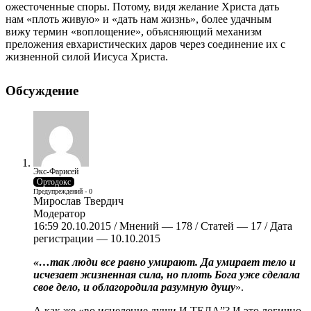
ожесточенные споры. Потому, видя желание Христа дать
нам «плоть живую» и «дать нам жизнь», более удачным
вижу термин «воплощение», объясняющий механизм
преложения евхаристических даров через соединение их с
жизненной силой Иисуса Христа.
Обсуждение
Экс-Фарисей
Ортодокс
Предупреждений - 0
Мирослав Твердич
Модератор
16:59 20.10.2015 / Мнений — 178 / Статей — 17 / Дата
регистрации — 10.10.2015
«…так люди все равно умирают. Да умирает тело и
исчезает жизненная сила, но плоть Бога уже сделала
свое дело, и облагородила разумную душу
».
А как же «во исцеление души И ТЕЛА”? И это логично,