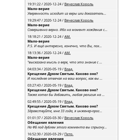
19:31:22 / 2020-12-24 /
Вячеслав Король
Мало-верие
Уверенность исходит из веры или доказатель...
19:29:47 / 2020-12-24 /
Вячеслав Король
Мало-верие
Совершенно верно. Ибо на момент хождения с...
18:18:21 / 2020-12-24 /
АМ.
Мало-верие
P.S. И ещё интересно, конечно, что Вы, пох...
18:13:36 / 2020-12-24 /
АМ.
Мало-верие
"высказана мысль о вере, что это знание с ...
04:03:34 / 2020-05-19 /
Влад.
Крещение Духом Святым. Каково оно?
И последнее отвечая на ваш вопрос, как вы ...
03:27:43 / 2020-05-19 /
Влад.
Крещение Духом Святым. Каково оно?
Также хотел бы добавить, любая религия на ...
02:49:55 / 2020-05-19 /
Влад.
Крещение Духом Святым. Каково оно?
Здравствуйте, мне 33 года, я инженер-прог...
01:01:37 / 2020-03-30 /
Вячеслав Король
Обещание явления
На ФБ под дублем этого коммента вы спрыгну...
16:52:30 / 2020-03-29 /
Петр.
Обещание явления