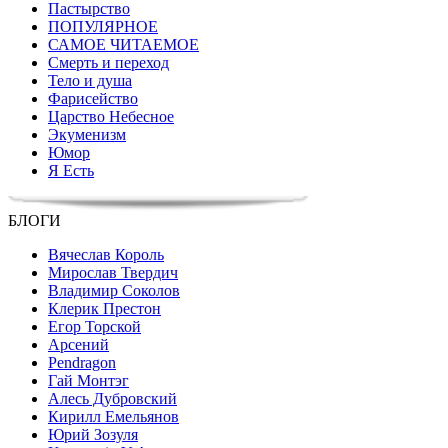
Пастырство
ПОПУЛЯРНОЕ
САМОЕ ЧИТАЕМОЕ
Смерть и переход
Тело и душа
Фарисейство
Царство Небесное
Экуменизм
Юмор
Я Есть
БЛОГИ
Вячеслав Король
Мирослав Твердич
Владимир Соколов
Клерик Престон
Егор Topской
Арсений
Pendragon
Гай Монтэг
Алесь Дубровский
Кирилл Емельянов
Юрий Зозуля