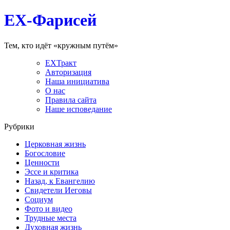
EX-Фарисей
Тем, кто идёт «кружным путём»
EXТракт
Авторизация
Наша инициатива
О нас
Правила сайта
Наше исповедание
Рубрики
Церковная жизнь
Богословие
Ценности
Эссе и критика
Назад, к Евангелию
Свидетели Иеговы
Социум
Фото и видео
Трудные места
Духовная жизнь