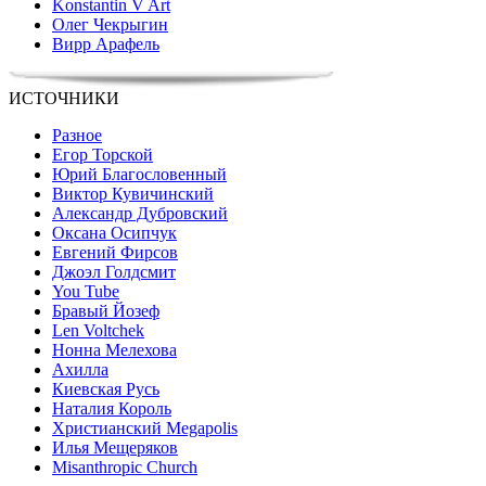
Konstantin V Art
Олег Чекрыгин
Вирр Арафель
ИСТОЧНИКИ
Разное
Егор Торской
Юрий Благословенный
Виктор Кувичинский
Александр Дубровский
Оксана Осипчук
Евгений Фирсов
Джоэл Голдсмит
You Tube
Бравый Йозеф
Len Voltchek
Нонна Мелехова
Ахилла
Киевская Русь
Наталия Король
Христианский Megapolis
Илья Мещеряков
Misanthropic Church