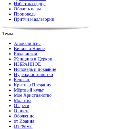
Избыток сердца
Область веры
Проповедь
Притчи и аллегории
Темы
Апокалипсис
Ветхое и Новое
Евхаристия
Женщина в Церкви
ИЗБРАННОЕ
Исповедь и покаяние
Иудеохристианство
Кенозис
Критика Предания
Мёртвый культ
Моё Христианство
Молитва
О ереси
О посте
Обожение
от Иоанна
От Фомы