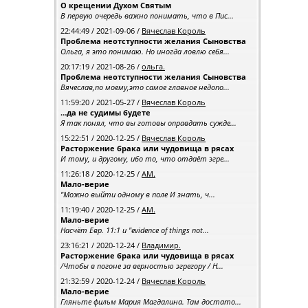
О крещении Духом Святым
В первую очередь важно понимать, что в Пис...
22:44:49 / 2021-09-06 /
Вячеслав Король
Проблема неотступности желания Сыновства
Ольга, я это понимаю. Но иногда ловлю себя...
20:17:19 / 2021-08-26 /
ольга.
Проблема неотступности желания Сыновства
Вячеслав,по моему,это самое главное недопо...
11:59:20 / 2021-05-27 /
Вячеслав Король
…да не судимы будете
Я так понял, что вы готовы оправдать сужде...
15:22:51 / 2020-12-25 /
Вячеслав Король
Расторжение брака или чудовища в рясах
И тому, и другому, ибо то, что отдаёт эгре...
11:26:18 / 2020-12-25 /
АМ.
Мало-верие
"Можно выйти одному в поле И знать, ч...
11:19:40 / 2020-12-25 /
АМ.
Мало-верие
Насчёт Евр. 11:1 и "evidence of things not...
23:16:21 / 2020-12-24 /
Владимир.
Расторжение брака или чудовища в рясах
/Чтобы в погоне за верностью эгрегору / Н...
21:32:59 / 2020-12-24 /
Вячеслав Король
Мало-верие
Гляньте фильм Мария Магдалина. Там достато...