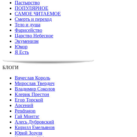
Пастырство
ПОПУЛЯРНОЕ
САМОЕ ЧИТАЕМОЕ
Смерть и переход
Тело и душа
Фарисейство
Царство Небесное
Экуменизм
Юмор
Я Есть
БЛОГИ
Вячеслав Король
Мирослав Твердич
Владимир Соколов
Клерик Престон
Егор Topской
Арсений
Pendragon
Гай Монтэг
Алесь Дубровский
Кирилл Емельянов
Юрий Зозуля