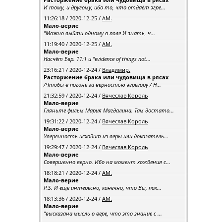
И тому, и другому, ибо то, что отдаёт эгре...
11:26:18 / 2020-12-25 /
АМ.
Мало-верие
"Можно выйти одному в поле И знать, ч...
11:19:40 / 2020-12-25 /
АМ.
Мало-верие
Насчёт Евр. 11:1 и "evidence of things not...
23:16:21 / 2020-12-24 /
Владимир.
Расторжение брака или чудовища в рясах
/Чтобы в погоне за верностью эгрегору / Н...
21:32:59 / 2020-12-24 /
Вячеслав Король
Мало-верие
Гляньте фильм Мария Магдалина. Там достато...
19:31:22 / 2020-12-24 /
Вячеслав Король
Мало-верие
Уверенность исходит из веры или доказатель...
19:29:47 / 2020-12-24 /
Вячеслав Король
Мало-верие
Совершенно верно. Ибо на момент хождения с...
18:18:21 / 2020-12-24 /
АМ.
Мало-верие
P.S. И ещё интересно, конечно, что Вы, пох...
18:13:36 / 2020-12-24 /
АМ.
Мало-верие
"высказана мысль о вере, что это знание с ...