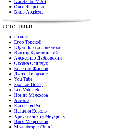
Konstantin V Art
Олег Чекрыгин
Вирр Арафель
ИСТОЧНИКИ
Разное
Егор Торской
Юрий Благословенный
Виктор Кувичинский
Александр Дубровский
Оксана Осипчук
Евгений Фирсов
Джоэл Голдсмит
You Tube
Бравый Йозеф
Len Voltchek
Нонна Мелехова
Ахилла
Киевская Русь
Наталия Король
Христианский Megapolis
Илья Мещеряков
Misanthropic Church