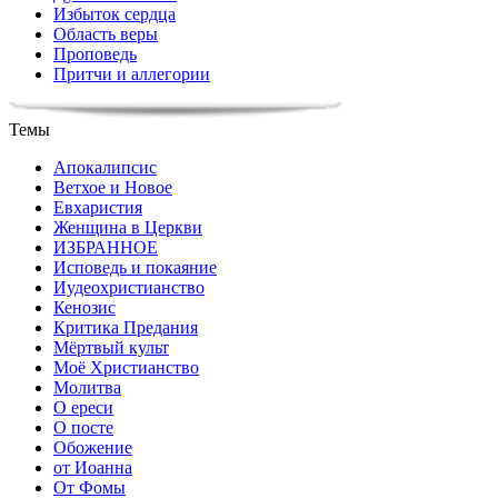
Избыток сердца
Область веры
Проповедь
Притчи и аллегории
Темы
Апокалипсис
Ветхое и Новое
Евхаристия
Женщина в Церкви
ИЗБРАННОЕ
Исповедь и покаяние
Иудеохристианство
Кенозис
Критика Предания
Мёртвый культ
Моё Христианство
Молитва
О ереси
О посте
Обожение
от Иоанна
От Фомы