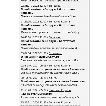
Радость небесам и об одном грешнике кающем...
22:38:21 / 2022-12-17 /
Вячеслав.
Приобретайте себе друзей богатством
неправ...
Похоже я не очень доходчиво объяснил. Упра...
21:27:20 / 2022-12-07 /
Вячеслав Король
Приобретайте себе друзей богатством
неправ...
Интересная трактовка. Но связка с предыдущ...
16:48:30 / 2022-12-06 /
Вячеслав.
Приобретайте себе друзей богатством
неправ...
О неправедном богатстве. Как я понимаю. В ...
03:04:54 / 2022-01-27 /
Странник.
О крещении Духом Святым
В первую очередь важно понимать, что в Пис...
22:44:49 / 2021-09-06 /
Вячеслав Король
Проблема неотступности желания Сыновства
Ольга, я это понимаю. Но иногда ловлю себя...
20:17:19 / 2021-08-26 /
ольга.
Проблема неотступности желания Сыновства
Вячеслав,по моему,это самое главное недопо...
11:59:20 / 2021-05-27 /
Вячеслав Король
…да не судимы будете
Я так понял, что вы готовы оправдать сужде...
15:22:51 / 2020-12-25 /
Вячеслав Король
Расторжение брака или чудовища в рясах