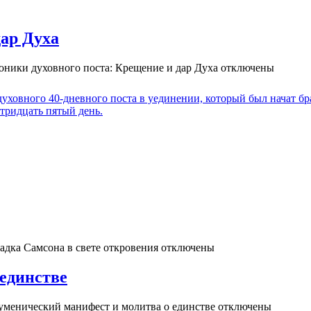
дар Духа
оники духовного поста: Крещение и дар Духа
отключены
духовного 40-дневного поста в уединении, который был начат б
 тридцать пятый день.
адка Самсона в свете откровения
отключены
единстве
уменический манифест и молитва о единстве
отключены