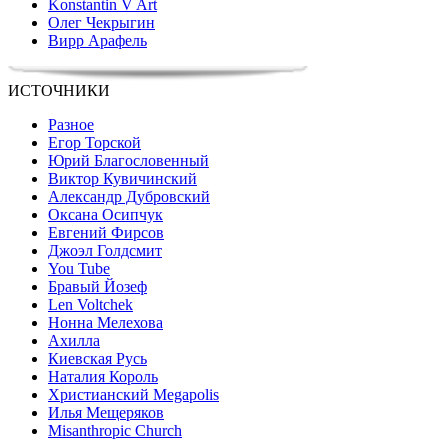
Konstantin V Art
Олег Чекрыгин
Вирр Арафель
ИСТОЧНИКИ
Разное
Егор Торской
Юрий Благословенный
Виктор Кувичинский
Александр Дубровский
Оксана Осипчук
Евгений Фирсов
Джоэл Голдсмит
You Tube
Бравый Йозеф
Len Voltchek
Нонна Мелехова
Ахилла
Киевская Русь
Наталия Король
Христианский Megapolis
Илья Мещеряков
Misanthropic Church