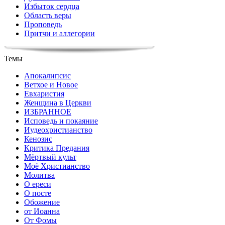
Избыток сердца
Область веры
Проповедь
Притчи и аллегории
Темы
Апокалипсис
Ветхое и Новое
Евхаристия
Женщина в Церкви
ИЗБРАННОЕ
Исповедь и покаяние
Иудеохристианство
Кенозис
Критика Предания
Мёртвый культ
Моё Христианство
Молитва
О ереси
О посте
Обожение
от Иоанна
От Фомы