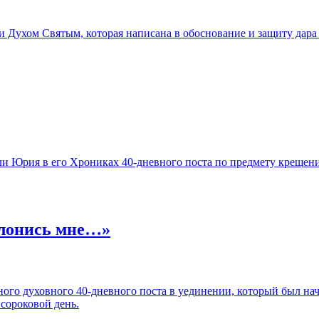
и Духом Святым, которая написана в обоснование и защиту дара 
ли Юрия в его Хрониках 40-дневного поста по предмету крещен
клонись мне…»
ного духовного 40-дневного поста в уединении, который был на
 сороковой день.