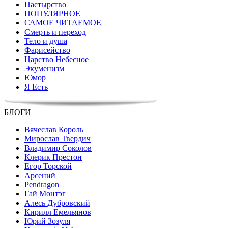
Пастырство
ПОПУЛЯРНОЕ
САМОЕ ЧИТАЕМОЕ
Смерть и переход
Тело и душа
Фарисейство
Царство Небесное
Экуменизм
Юмор
Я Есть
БЛОГИ
Вячеслав Король
Мирослав Твердич
Владимир Соколов
Клерик Престон
Егор Topской
Арсений
Pendragon
Гай Монтэг
Алесь Дубровский
Кирилл Емельянов
Юрий Зозуля