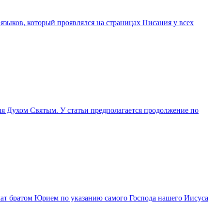
языков, который проявлялся на страницах Писания у всех
ия Духом Святым. У статьи предполагается продолжение по
чат братом Юрием по указанию самого Господа нашего Иисуса