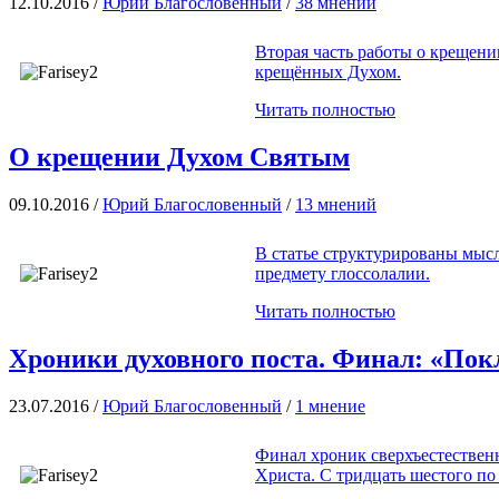
12.10.2016 /
Юрий Благословенный
/
38 мнений
Вторая часть работы о крещени
крещённых Духом.
Читать полностью
О крещении Духом Святым
09.10.2016 /
Юрий Благословенный
/
13 мнений
В статье структурированы мыс
предмету глоссолалии.
Читать полностью
Хроники духовного поста. Финал: «По
23.07.2016 /
Юрий Благословенный
/
1 мнение
Финал хроник сверхъестествен
Христа. С тридцать шестого по