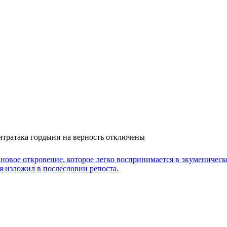
нтратака гордыни на верность
отключены
новое откровение, которое легко воспринимается в экуменическ
 я изложил в послесловии репоста.