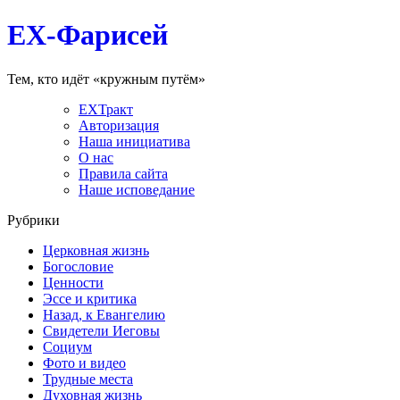
EX-Фарисей
Тем, кто идёт «кружным путём»
EXТракт
Авторизация
Наша инициатива
О нас
Правила сайта
Наше исповедание
Рубрики
Церковная жизнь
Богословие
Ценности
Эссе и критика
Назад, к Евангелию
Свидетели Иеговы
Социум
Фото и видео
Трудные места
Духовная жизнь