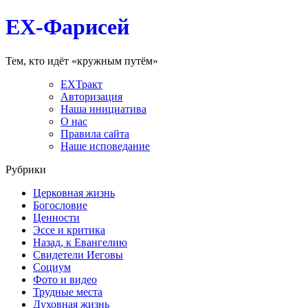
EX-Фарисей
Тем, кто идёт «кружным путём»
EXТракт
Авторизация
Наша инициатива
О нас
Правила сайта
Наше исповедание
Рубрики
Церковная жизнь
Богословие
Ценности
Эссе и критика
Назад, к Евангелию
Свидетели Иеговы
Социум
Фото и видео
Трудные места
Духовная жизнь