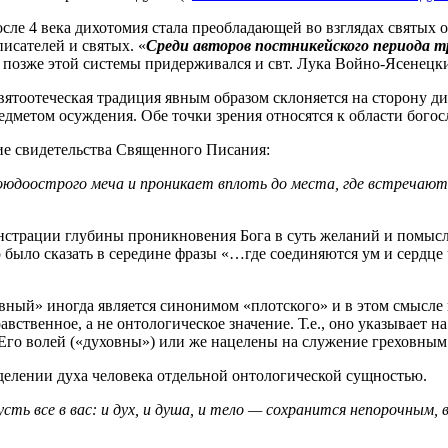
ле 4 века дихотомия стала преобладающей во взглядах святых от
исателей и святых. «
Среди авторов постникейского периода 
 позже этой системы придерживался и свт. Лука Войно-Ясенецки
вятоотеческая традиция явным образом склоняется на сторону д
редметом осуждения. Обе точки зрения относятся к области бого
е свидетельства Священного Писания:
юдоострого меча и проникает вплоть до места, где встречаются
нстрации глубины проникновения Бога в суть желаний и помысло
ыло сказать в середине фразы «…где соединяются ум и сердце ч
вный» иногда является синонимом «плотского» и в этом смысле 
авственное, а не онтологическое значение. Т.е., оно указывает
Его волей («духовны») или же нацелены на служение греховным с
делении духа человека отдельной онтологической сущностью.
сть все в вас: и дух, и душа, и тело — сохранится непорочным,