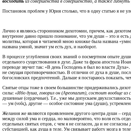
восходить
из совершенства в совершенство, а также гибнут
Постановок проблем у Юрия столько, что в одну статью я не ул
Лично я являюсь сторонником дихотомии, причем, как дихотом
внутренне давно пришло понимание, что ум души – это и есть 
молитвы, которая в читаемой мною книжке была названа «умн
названа умной, значит ум есть дух, и наоборот.
В процессе углубления своих знаний о посмертном опыте души,
отдельного существования в духе. Даже та фраза апостола Иоа
переводе звучит так: «В день Господень я был во власти Духа»
не смущая противоречивостью. В отличии от духа в душе, после
богословских предпочтений. Дальше я постараюсь показать, ч
Святые отцы тоже в своем большинстве придерживались дихот
силы:
«Ибо душа, говорил он (Ареопагит), состоит вообще из 
душевные (сердечные). Т.е., уже мы допускаем двухсоставност
— ум (νοῦς), другие — особое состояние ума (души), устремле
Желания же являются проявлением другого центра души – сердц
между силой ума и сердца, но маловероятно, что воля есть отд
отдельных святых отцов, с чем я не согласен, да и не согласн
субстанцией, как душа в теле. Ум связывает работу мозга в теле