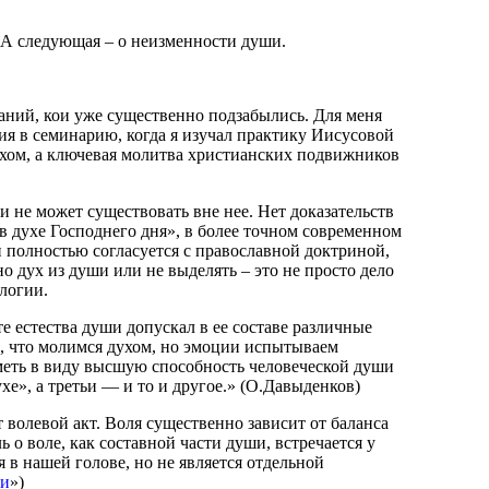
. А следующая – о неизменности души.
аний, кои уже существенно подзабылись. Для меня
ния в семинарию, когда я изучал практику Иисусовой
ухом, а ключевая молитва христианских подвижников
и не может существовать вне нее. Нет доказательств
в духе Господнего дня», в более точном современном
 и полностью согласуется с православной доктриной,
о дух из души или не выделять – это не просто дело
логии.
естества души допускал в ее составе различные
е, что молимся духом, но эмоции испытываем
иметь в виду высшую способность человеческой души
е», а третьи — и то и другое.» (О.Давыденков)
 волевой акт. Воля существенно зависит от баланса
ь о воле, как составной части души, встречается у
 в нашей голове, но не является отдельной
ши
»)