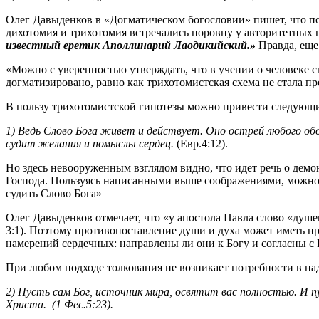
Олег Давыденков в «Догматическом богословии» пишет, что пос
дихотомия и трихотомия встречались поровну у авторитетных п
известный еретик Аполлинарий Лаодикийский.»
Правда, еще
«Можно с уверенностью утверждать, что в учении о человеке с
догматизировано, равно как трихотомистская схема не стала п
В пользу трихотомистской гипотезы можно привести следующи
1) Ведь Слово Бога живет и действует. Оно острей любого обо
судит желания и помыслы сердец.
(Евр.4:12).
Но здесь невооруженным взглядом видно, что идет речь о демо
Господа. Пользуясь написанными выше соображениями, можно б
судить Слово Бога»
Олег Давыденков отмечает, что «у апостола Павла слово «душе
3:1). Поэтому противопоставление души и духа может иметь нр
намерений сердечных: направлены ли они к Богу и согласны с 
При любом подходе толкования не возникает потребности в на
2) Пусть сам Бог, источник мира, освятит вас полностью. И пу
Христа. (1 Фес.5:23).