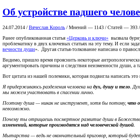
Об устройстве падшего челов
24.07.2014 /
Вячеслав Король
/ Мнений — 1143 / Статей — 393 /
Ранее опубликованная статья
«Церковь и ключи»
вызвала бурну
проблематику в двух ключевых статьях на эту тему. И если зада
вечности души
». Другая статья-толкование написана о правос
Видимо, пришло время прояснить некоторые антропологические
аргументировать причины и следствия неизменности души, а т
Вот цитата из нашей полемики, которая подвигла написать это
Я придерживаюсь разделения человека на
дух, душу и тело
. Ду
мы можем участвовать в спасении лично.
Поэтому душа — никак не инструмент, хотя бы потому,
что 
невозможно.
Почему ты отрицаешь посмертное развитие души в Божестве
изменений, которые производятся над человеческой душой
.
Мытарства — ведь не окончательный приговор, который будет 