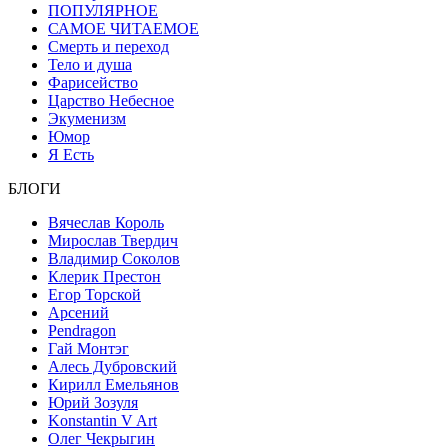
ПОПУЛЯРНОЕ
САМОЕ ЧИТАЕМОЕ
Смерть и переход
Тело и душа
Фарисейство
Царство Небесное
Экуменизм
Юмор
Я Есть
БЛОГИ
Вячеслав Король
Мирослав Твердич
Владимир Соколов
Клерик Престон
Егор Topской
Арсений
Pendragon
Гай Монтэг
Алесь Дубровский
Кирилл Емельянов
Юрий Зозуля
Konstantin V Art
Олег Чекрыгин