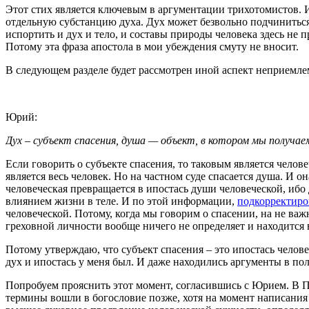
Этот стих является ключевым в аргументации трихотомистов. Из
отдельную субстанцию духа. Дух может безвольно подчиниться
испортить и дух и тело, и составы природы человека здесь не п
Потому эта фраза апостола в мои убеждения смуту не вносит.
В следующем разделе будет рассмотрен иной аспект неприемле
Юрий:
Дух – субъект спасения, душа — объект, в котором мы получа
Если говорить о субъекте спасения, то таковым является челов
является весь человек. Но на частном суде спасается душа. И о
человеческая превращается в ипостась души человеческой, ибо 
влиянием жизни в теле. И по этой информации,
подкорректиро
человеческой. Потому, когда мы говорим о спасении, на не важн
греховной личности вообще ничего не определяет и находится 
Потому утверждаю, что субъект спасения – это ипостась челове
дух и ипостась у меня был. И даже находились аргументы в пол
Попробуем прояснить этот момент, согласившись с Юрием. В П
термины вошли в богословие позже, хотя на момент написания 