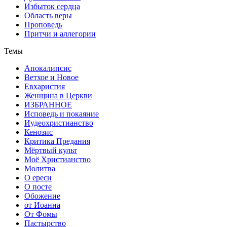
Избыток сердца
Область веры
Проповедь
Притчи и аллегории
Темы
Апокалипсис
Ветхое и Новое
Евхаристия
Женщина в Церкви
ИЗБРАННОЕ
Исповедь и покаяние
Иудеохристианство
Кенозис
Критика Предания
Мёртвый культ
Моё Христианство
Молитва
О ереси
О посте
Обожение
от Иоанна
От Фомы
Пастырство