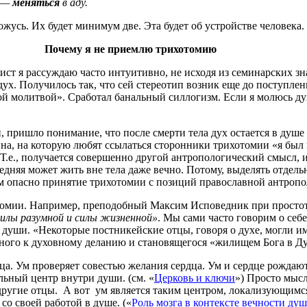
ь —
меняться
в аду.
ожусь. Их будет минимум две. Эта будет об устройстве человека
Почему я не приемлю трихотомию
ист я рассуждаю часто интуитивно, не исходя из семинарских зн
дух. Получилось так, что сей стереотип возник еще до поступле
ой молитвой». Сработал банальный силлогизм. Если я молюсь д
 пришло понимание, что после смерти тела дух остается в душе 
нна, на которую любят ссылаться сторонники трихотомии «я был 
. Т.е., получается совершенно другой антропологический смысл,
дняя может жить вне тела даже вечно. Потому, выделять отдельн
ем опасно принятие трихотомии с позиций православной антропо
омии. Например, преподобный Максим Исповедник при простоте 
силы разумной и силы жизненной»
. Мы сами часто говорим о себ
ь души. «Некоторые постникейские отцы, говоря о духе, могли 
нного к духовному деланию и становящегося «жилищем Бога в Дух
а. Ум проверяет совестью желания сердца. Ум и сердце рождают
ельный центр внутри души. (см. «
Церковь и ключи
») Просто мысл
ы другие отцы. А вот ум является таким центром, локализующимся
 со своей работой в душе. («
Роль мозга в контексте вечности ду