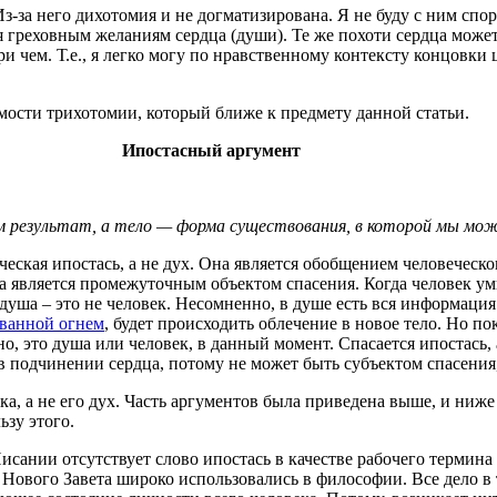
-за него дихотомия и не догматизирована. Я не буду с ним спор
 греховным желаниям сердца (души). Те же похоти сердца может
ри чем. Т.е., я легко могу по нравственному контексту концовки
мости трихотомии, который ближе к предмету данной статьи.
Ипостасный аргумент
ем результат, а тело — форма существования, в которой мы мож
еческая ипостась, а не дух. Она является обобщением человечес
на является промежуточным объектом спасения. Когда человек уми
душа – это не человек. Несомненно, в душе есть вся информация
ванной огнем
, будет происходить облечение в новое тело. Но пок
о, это душа или человек, в данный момент. Спасается ипостась, а
в подчинении сердца, потому не может быть субъектом спасения,
ка, а не его дух. Часть аргументов была приведена выше, и ниже
ьзу этого.
исании отсутствует слово ипостась в качестве рабочего термин
Нового Завета широко использовались в философии. Все дело в т