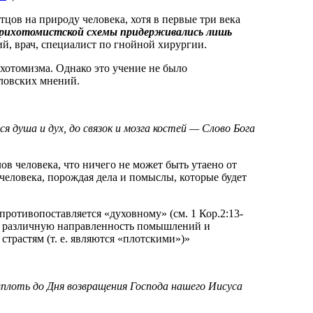
цов на природу человека, хотя в первые три века
трихотомистской схемы придерживались лишь
й, врач, специалист по гнойной хирургии.
ихотомизма. Однако это учение не было
словских мнений.
 душа и дух, до связок и мозга костей — Слово Бога
в человека, что ничего не может быть утаено от
еловека, порождая дела и помыслы, которые будет
противопоставляется «духовному» (см. 1 Кор.2:13-
 на различную направленность помышлений и
трастям (т. е. являются «плотскими»)»
 вплоть до Дня возвращения Господа нашего Иисуса