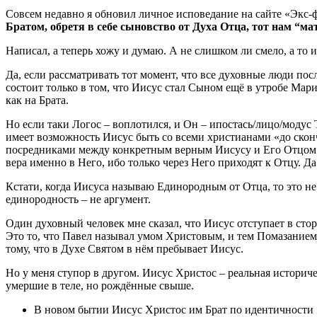
Совсем недавно я обновил личное исповедание на сайте «Экс-ф
Братом, обретя в себе сыновство от Духа Отца, тот нам “мат
Написал, а теперь хожу и думаю. А не слишком ли смело, а то 
Да, если рассматривать тот момент, что все духовные люди пос
состоит только в том, что Иисус стал Сыном ещё в утробе Мари
как на Брата.
Но если таки Логос – воплотился, и Он – ипостась/лицо/модус 
имеет возможность Иисус быть со всеми христианами «до скон
посредниками между конкретным верным Иисусу и Его Отцом. 
вера именно в Него, ибо только через Него приходят к Отцу. Д
Кстати, когда Иисуса называю Единородным от Отца, то это не
единородность – не аргумент.
Один духовный человек мне сказал, что Иисус отступает в стор
Это то, что Павел называл умом Христовым, и тем Помазанием, 
тому, что в Духе Святом в нём пребывает Иисус.
Но у меня ступор в другом. Иисус Христос – реальная историч
умершие в теле, но рождённые свыше.
В новом бытии Иисус Христос им Брат по идентичности «