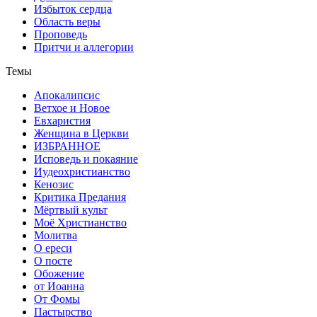
Избыток сердца
Область веры
Проповедь
Притчи и аллегории
Темы
Апокалипсис
Ветхое и Новое
Евхаристия
Женщина в Церкви
ИЗБРАННОЕ
Исповедь и покаяние
Иудеохристианство
Кенозис
Критика Предания
Мёртвый культ
Моё Христианство
Молитва
О ереси
О посте
Обожение
от Иоанна
От Фомы
Пастырство