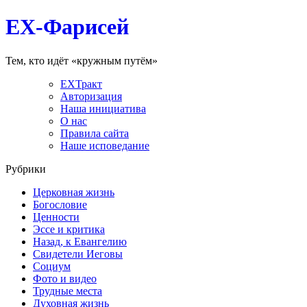
EX-Фарисей
Тем, кто идёт «кружным путём»
EXТракт
Авторизация
Наша инициатива
О нас
Правила сайта
Наше исповедание
Рубрики
Церковная жизнь
Богословие
Ценности
Эссе и критика
Назад, к Евангелию
Свидетели Иеговы
Социум
Фото и видео
Трудные места
Духовная жизнь