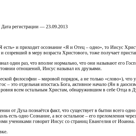
 Дата регистрации — 23.09.2013
Я есть» и приходит осознание «Я и Отец – одно», то Иисус Хрис
созревший в меру возраста Христового, тоже получает приставк
изнал один раз, что вполне нормально, что они называют его Го
стоянии отношений, Иисус называл их друзьями.
еской философии – мировой порядок, а не только «слово»), что
гос – это отдельная ипостась Бога, активное начало (Ян в даоси
не ровня всем остальным Христам, обнаружившим в себе Отца в Д
ении от Духа познаётся факт, что существует в бытии всего одно 
оль есть одно Сознание, а все остальное – его преломления чер
оими учениками говорит Иисус со страниц Евангелия от Иоанна.
вке.