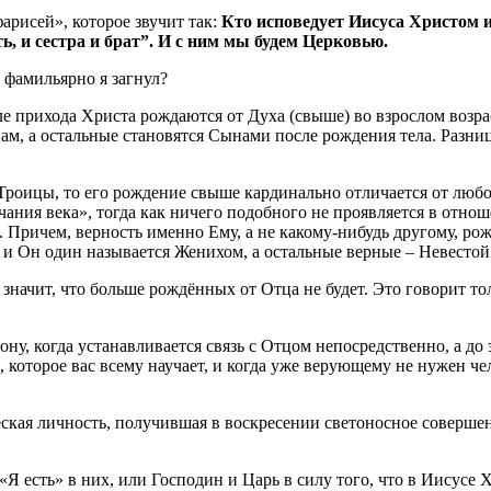
арисей», которое звучит так:
Кто исповедует Иисуса Христом 
ь, и сестра и брат”. И с ним мы будем Церковью.
и фамильярно я загнул?
ле прихода Христа рождаются от Духа (свыше) во взрослом возрас
ам, а остальные становятся Сынами после рождения тела. Разница
Троицы, то его рождение свыше кардинально отличается от любог
чания века», тогда как ничего подобного не проявляется в отн
Причем, верность именно Ему, а не какому-нибудь другому, ро
а и Он один называется Женихом, а остальные верные – Невестой
 значит, что больше рождённых от Отца не будет. Это говорит т
ону, когда устанавливается связь с Отцом непосредственно, а до
которое вас всему научает, и когда уже верующему не нужен чел
еская личность, получившая в воскресении светоносное соверше
Я есть» в них, или Господин и Царь в силу того, что в Иисусе