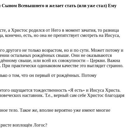
и Сыном Всевышнего и желает стать (или уже стал) Ему
те, а Христос родился от Него в момент зачатия, то разница
, конечно, есть, но она не препятствует смотреть на Иисуса,
о другого не только возрастом, но и по сути. Может потому и
ошении остальных рождённых свыше. Они не оказываются
ждённому свыше, или всей их совокупности – Церкви. Важна
. При практически одинаковом качестве это выглядит странно.
олько о том, что он первый от рождённых. Потому
 этого ощущается тождественность «Я есть» и Иисуса Христа.
овеческих наставник. Т.е., верный сам себе Христос благодаря
нное тело. Такое же, вполне вероятно уже имеют многие
 Христе воплощён Логос?