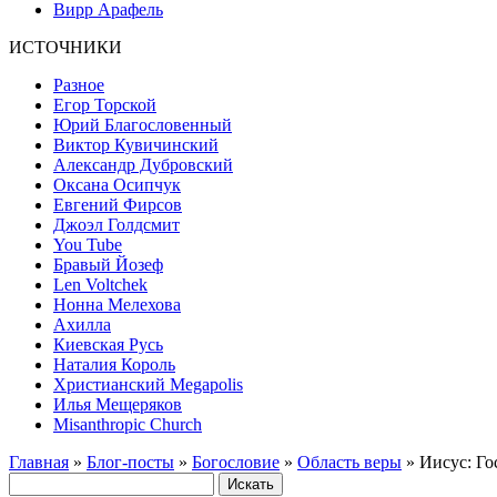
Вирр Арафель
ИСТОЧНИКИ
Разное
Егор Торской
Юрий Благословенный
Виктор Кувичинский
Александр Дубровский
Оксана Осипчук
Евгений Фирсов
Джоэл Голдсмит
You Tube
Бравый Йозеф
Len Voltchek
Нонна Мелехова
Ахилла
Киевская Русь
Наталия Король
Христианский Megapolis
Илья Мещеряков
Misanthropic Church
Главная
»
Блог-посты
»
Богословие
»
Область веры
» Иисус: Го