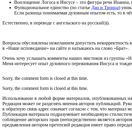
Воплощение Логоса в Иисусе – это фигура речи Иоанна, 
Функциональное единство (по статье
Дао и Троица
) уник
Если разница понимаемая духовным опытом есть, то в чё
Естественно, в переводе с ангельского на русский))).
Вопросы обусловлены нежеланием допустить некорректность в 
в «Наше исповедание» на сайте и натыкаюсь на слово «Брат».
Очень хочу услышать комменты наших мистиков из группы «Наз
Меня интересует опыт духовного переживания Иисуса и тожде
Sorry, the comment form is closed at this time.
Sorry, the comment form is closed at this time.
Использование в любой форме материалов, опубликованных на с
Редакция может не разделять мнения авторов публикаций. Руко
в обратную связь адрес означает согласие с тем, что материал
Публикация материала подразумевает необходимую стилистичес
соблюдение авторских прав (непосредственно является автором
предъявления автором претензий редакция имеет право переда