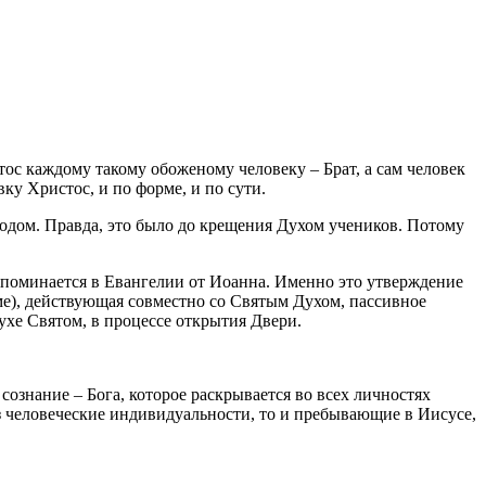
тос каждому такому обоженому человеку – Брат, а сам человек
у Христос, и по форме, и по сути.
сподом. Правда, это было до крещения Духом учеников. Потому
 упоминается в Евангелии от Иоанна. Именно это утверждение
зме), действующая совместно со Святым Духом, пассивное
ухе Святом, в процессе открытия Двери.
сознание – Бога, которое раскрывается во всех личностях
ез человеческие индивидуальности, то и пребывающие в Иисусе,