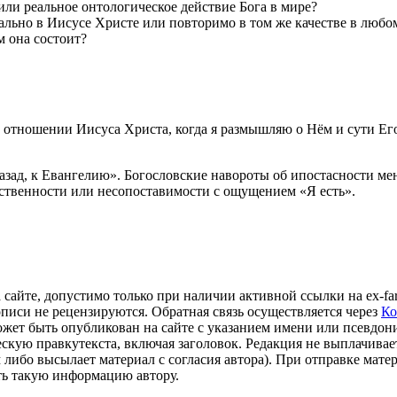
или реальное онтологическое действие Бога в мире?
ально в Иисусе Христе или повторимо в том же качестве в любо
м она состоит?
отношении Иисуса Христа, когда я размышляю о Нём и сути Его 
ад, к Евангелию». Богословские навороты об ипостасности меня
ственности или несопоставимости с ощущением «Я есть».
айте, допустимо только при наличии активной ссылки на ex-far
писи не рецензируются. Обратная связь осуществляется через
Ко
 может быть опубликован на сайте с указанием имени или псевдон
кую правкутекста, включая заголовок. Редакция не выплачивает
 либо высылает материал с согласия автора). При отправке мат
ть такую информацию автору.