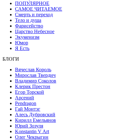
ПОПУЛЯРНОЕ
САМОЕ ЧИТАЕМОЕ
Смерть и переход
Тело и душа
Фарисейство
Царство Небесное
Экуменизм
Юмор
Я Есть
БЛОГИ
Вячеслав Король
Мирослав Твердич
Владимир Соколов
Клерик Престон
Егор Topской
Арсений
Pendragon
Гай Монтэг
Алесь Дубровский
Кирилл Емельянов
Юрий Зозуля
Konstantin V Art
Олег Чекрыгин