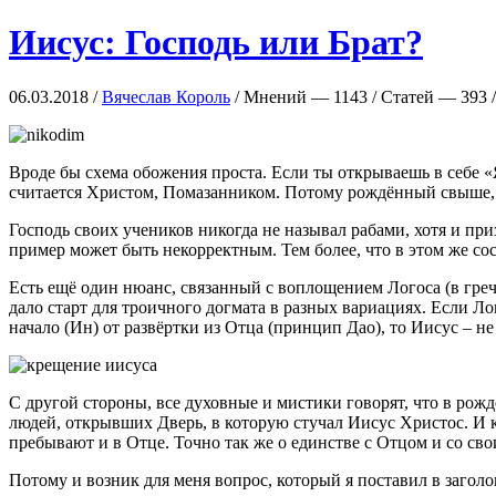
Иисус: Господь или Брат?
06.03.2018 /
Вячеслав Король
/ Мнений — 1143 / Статей — 393 /
Вроде бы схема обожения проста. Если ты открываешь в себе «
считается Христом, Помазанником. Потому рождённый свыше, и 
Господь своих учеников никогда не называл рабами, хотя и пр
пример может быть некорректным. Тем более, что в этом же со
Есть ещё один нюанс, связанный с воплощением Логоса (в греч
дало старт для троичного догмата в разных вариациях. Если Ло
начало (Ин) от развёртки из Отца (принцип Дао), то Иисус – 
С другой стороны, все духовные и мистики говорят, что в рожд
людей, открывших Дверь, в которую стучал Иисус Христос. И к
пребывают и в Отце. Точно так же о единстве с Отцом и со св
Потому и возник для меня вопрос, который я поставил в заголо