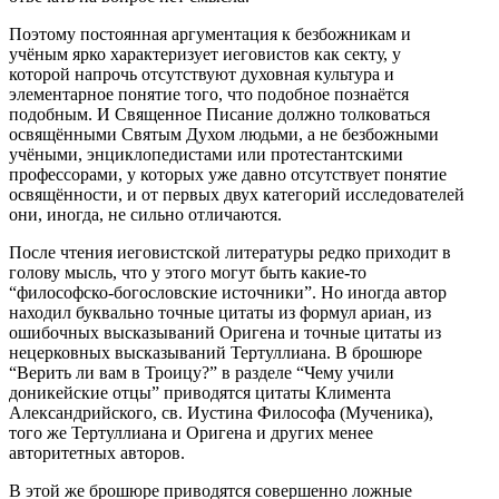
Поэтому постоянная аргументация к безбожникам и
учёным ярко характеризует иеговистов как секту, у
которой напрочь отсутствуют духовная культура и
элементарное понятие того, что подобное познаётся
подобным. И Священное Писание должно толковаться
освящёнными Святым Духом людьми, а не безбожными
учёными, энциклопедистами или протестантскими
профессорами, у которых уже давно отсутствует понятие
освящённости, и от первых двух категорий исследователей
они, иногда, не сильно отличаются.
После чтения иеговистской литературы редко приходит в
голову мысль, что у этого могут быть какие-то
“философско-богословские источники”. Но иногда автор
находил буквально точные цитаты из формул ариан, из
ошибочных высказываний Оригена и точные цитаты из
нецерковных высказываний Тертуллиана. В брошюре
“Верить ли вам в Троицу?” в разделе “Чему учили
доникейские отцы” приводятся цитаты Климента
Александрийского, св. Иустина Философа (Мученика),
того же Тертуллиана и Оригена и других менее
авторитетных авторов.
В этой же брошюре приводятся совершенно ложные