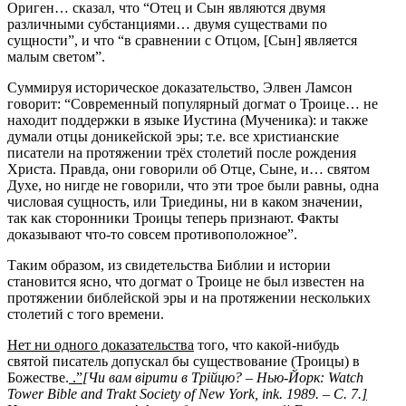
Ориген… сказал, что “Отец и Сын являются двумя
различными субстанциями… двумя существами по
сущности”, и что “в сравнении с Отцом, [Сын] является
малым светом”.
Суммируя историческое доказательство, Элвен Ламсон
говорит: “Современный популярный догмат о Троице… не
находит поддержки в языке Иустина (Мученика): и также
думали отцы доникейской эры; т.е. все христианские
писатели на протяжении трёх столетий после рождения
Христа. Правда, они говорили об Отце, Сыне, и… святом
Духе, но нигде не говорили, что эти трое были равны, одна
числовая сущность, или Триедины, ни в каком значении,
так как сторонники Троицы теперь признают. Факты
доказывают что-то совсем противоположное”.
Таким образом, из свидетельства Библии и истории
становится ясно, что догмат о Троице не был известен на
протяжении библейской эры и на протяжении нескольких
столетий с того времени.
Нет ни одного доказательства
того, что какой-нибудь
святой писатель допускал бы существование (Троицы) в
Божестве.
.”
[
Чи вам вірити в Трійцю? – Нью-Йорк:
Watch
Tower
Bible
and
Trakt
Society
of
New
York
,
ink
. 1989. – С. 7.
]