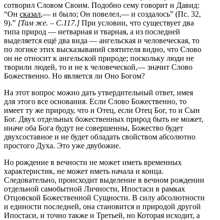
сотворил Словом Своим. Подобно сему говорит и Давид:
“Он
сказал
,— и было; Он повелел,— и создалось” (Пс. 32,
9).”
[Там же. – С.117.]
При условии, что существует два
типа природ — нетварная и тварная, а из последней
выделяется ещё два вида — ангельская и человеческая, то
по логике этих высказываний святителя видно, что Слово
он не относит к ангельской природе; поскольку люди не
творили людей, то и не к человеческой,— значит Слово
Божественно. Но является ли Оно Богом?
На этот вопрос можно дать утвердительный ответ, имея
для этого все основания. Если Слово Божественно, то
имеет ту же природу, что и Отец, если Отец Бог, то и Сын
Бог. Двух отдельных божественных природ быть не может,
иначе оба Бога будут не совершенны, Божество будет
двухсоставное и не будет обладать свойством абсолютно
простого Духа. Это уже двубожие.
Но рождение в вечности не может иметь временных
характеристик, не может иметь начала и конца.
Следовательно, происходит выделение в вечном рождении
отдельной самобытной Личности, Ипостаси в рамках
Отцовской Божественной Сущности. В силу абсолютности
и единости последней, она становится и природой другой
Ипостаси, и точно также и Третьей, но Которая исходит, а