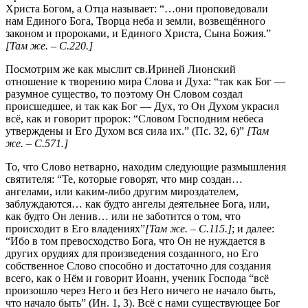
Христа Богом, а Отца называет: “…они проповедовали
нам Единого Бога, Творца неба и земли, возвещённого
законом и пророками, и Единого Христа, Сына Божия.”
[Там же. – С.
220
.]
Посмотрим же как мыслит св.Ириней Лионский
отношение к творению мира Слова и Духа: “так как Бог —
разумное существо, то поэтому Он Словом создал
происшедшее, и так как Бог — Дух, то Он Духом украсил
всё, как и говорит пророк: “Словом Господним небеса
утверждены и Его Духом вся сила их.” (Пс. 32, 6)”
[Там
же. – С.
571
.]
То, что Слово нетварно, находим следующие размышления
святителя: “Те, которые говорят, что мир создан…
ангелами, или каким-либо другим мироздателем,
заблуждаются… как будто ангелы деятельнее Бога, или,
как будто Он ленив… или не заботится о том, что
происходит в Его владениях”
[Там же. – С.115.]
; и далее:
“Ибо в том превосходство Бога, что Он не нуждается в
других орудиях для произведения созданного, но Его
собственное Слово способно и достаточно для создания
всего, как о Нём и говорит Иоанн, ученик Господа “всё
произошло через Него и без Него ничего не начало быть,
что начало быть” (Ин. 1, 3). Всё с нами существующее Бог