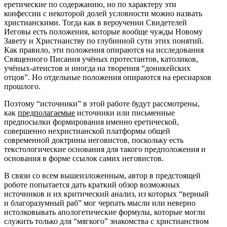
еретические по содержанию, но по характеру эти
конфессии с некоторой долей условности можно назвать
христианскими. Тогда как в вероучении Свидетелей
Иеговы есть положения, которые вообще чужды Новому
Завету и Христианству по глубинной сути этих понятий.
Как правило, эти положения опираются на исследования
Священного Писания учёных протестантов, католиков,
учёных-атеистов и иногда на творения “доникейских
отцов”. Но отдельные положения опираются на ересиархов
прошлого.
Поэтому “источники” в этой работе будут рассмотрены,
как
предполагаемые
источники или письменные
предпосылки формирования именно еретической,
совершенно нехристианской платформы общей
современной доктрины иеговистов, поскольку есть
текстологические основания для такого предположения и
основания в форме ссылок самих иеговистов.
В связи со всем вышеизложенным, автор в предстоящей
роботе попытается дать краткий обзор возможных
источников и их критический анализ, из которых “верный
и благоразумный раб” мог черпать мысли или неверно
истолковывать апологетические формулы, которые могли
служить только для “мягкого” знакомства с христианством