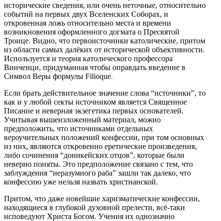
исторические сведения, или очень неточные, относительно
событий на первых двух Вселенских Соборах, и
откровенная ложь относительно места и времени
возникновения оформленного догмата о Пресвятой
Троице. Видно, что первоисточники католические, притом
из области самых далёких от исторической объективности.
Используется и теория католического профессора
Винченци, придуманная чтобы оправдать введение в
Символ Веры формулы Filioque.
Если брать действительное значение слова “источники”, то
как и у любой секты источником является Священное
Писание и неверная экзегетика первых основателей.
Учитывая вышеизложенный материал, можно
предположить, что источниками отдельных
вероучительных положений конфессии, при том основных
из них, являются откровенно еретические произведения,
либо сочинения “доникейских отцов”, которые были
неверно поняты. Это предположение связано с тем, что
заблуждения “неразумного раба” зашли так далеко, что
конфессию уже нельзя назвать христианской.
Притом, что даже новейшие харизматические конфессии,
находящиеся в глубокой духовной прелести, всё-таки
исповедуют Христа Богом. Учения их однозначно