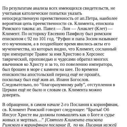
По результатам анализа всех имеющихся свидетельств, не
учитывая католические попытки указать
непосредственную преемственность от ап.Петра, наиболее
вероятная цепь преемственности св. Климента, епископа
Римского такова: ап. Павел — Лин — Анаклет (Клет) —
Климент. По историку Евсевию Памфилу был римским
епископом с 92 по 101 год. “Руфин и папа Зосим называют
его мучеником, а в позднейшее время явились акты его
мученичества, из которых видно, что Климент, сосланный
при императоре Траяне за имя Христово в Херсонес
таврический, проповедью и чудесами обратил многих
язычников ко Христу и за то, по повелению императора,
был брошен в море с камнем на шее. По времени
епископства апостольский период ещё не прошёл,
поскольку был ещё жив ап. Иоанн Богослов.
Следовательно, по “благоразумному рабу”, отступления в
Церкви ещё не было и словам св. Климента можно
доверять.
В обращении, в самом начале 2-го Послания к коринфянам,
св. Климент Римский говорит следующее: “Братья! Об
Иисусе Христе вы должны помышлять как о Боге и судье
живых и мертвых…”
[Святого Климента епископа
Римского к коринфянам послание II, по кн. Писания мужей