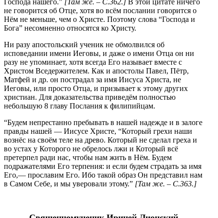
Господа нашего.”
[Там же. – С.362.]
В этой цитате ничего
не говорится об Отце, хотя во всём послании говорится о
Нём не меньше, чем о Христе. Поэтому слова “Господа и
Бога” несомненно относятся ко Христу.
Ни разу апостольский ученик не обмолвился об
исповедании имени Иеговы, и даже о имени Отца он ни
разу не упоминает, хотя всегда Его называет вместе с
Христом Вседержителем. Как и апостолы Павел, Пётр,
Матфей и др. он пострадал за имя Иисуса Христа, не
Иеговы, или просто Отца, и призывает к этому других
христиан. Для доказательства приведём полностью
небольшую 8 главу Послания к филипийцам.
“Будем непрестанно пребывать в нашей надежде и в залоге
правды нашей — Иисусе Христе, “Который грехи наши
вознёс на своём теле на древо. Который не сделал греха и
во устах у Которого не обрелось лжи и Который всё
претерпел ради нас, чтобы нам жить в Нём. Будем
подражателями Его терпения: и если будем страдать за имя
Его,— прославим Его. Ибо такой образ Он представил нам
в Самом Себе, и мы уверовали этому.”
[Там же. – С.36
3
.]
Священномученик Ириней Лионский