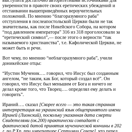
выступить достаточно авторитетными источниками для
уверенности в правоте своих еретических убеждений и
отстаивании вышеприведённых вероучительных
положений. По мнению “благоразумного раба”
отступления в послеапостольской Церкви были не так
значительны, как после Никейского Собора, на котором
“под давлением императора” 316 из 318 проголосовали за
“еретический символ”,— после этого о верности “так
называемого христианства”, т.е. Кафолической Церкви, не
может быть и речи.
Вот чему, по мнению “неблагоразумного раба”, учили
доникейские отцы:
“Иустин Мученик…. говорил, что Иисус был созданным
ангелом, “не таким, как Бог, который создал всё”. Он
говорил, что Иисус был меньшим от Бога и ничего не
делал кроме того, что Творец…. определял ему делать и
говорить”.
Ираний…. сказал
[Скорее всего — это такая странная
интерпретация на украинский язык общепринятого имени
Ириней (Лионский), поскольку указанная дата смерти
Свидетелями (ок.200) практически совпадает с
фактической датой принятия мученической кончины в 202
г. по Р.Хр. при императоре Септимии Севере]
, что перед