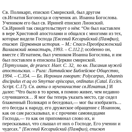
Св. Поликарп, епископ Смирнский, был другом
св.Игнатия Богоносца и соученик ап. Иоанна Богослова.
Учеником его был св. Ириней епископ Лионский.
Св.Ириней так свидетельствует о нём: “Он был наставлен
в вере Христовой апостолами и общался с многими из тех,
которые видели Господа
[Евсевий Кесарийский (Памфил),
епископ Церковная история. – М.: Спасо-Преображенский
Валаамский монастырь, 1993. – С.112.]
; особенно он,
вместе с Игнатием, был учеником Иоанна Богослова, и им
был поставлен в епископа Церкви смирнской.
[Тертуллиан, de praescr. Haer. C. 32, по кн. Писания мужей
апостольских. – Рига: Латвийское Библейское Общество,
1994. – С.354. — Бл. Иероним говорит:
Polycarpus
,
Johannis
discipulus
et
aq
eo
Smyrnae
episcopus
,
ordinatus
(
Catal
. Eccles.
Script. C.17). Cв. акты о мученичистве св.Игнатия.]
И
далее: “Что было в то время, я помню живее, чем недавно
случившееся… Я мог бы теперь указать место, где сидел
блаженный Поликарп и беседовал,— мог бы изобразить…
его беседы к народу, его дружеское обращение с Иоанном,
как он сам рассказывал, и с прочими самовидцами
Господа,— то как он припоминал слово их, и
пересказывал, что слышал от них о Господе, Его учении и
чудесах.”
[Евсевий Кесарийский (Памфил), епископ