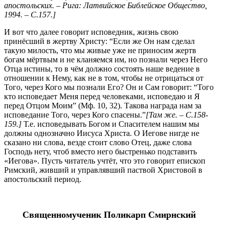
апостольских. – Рига: Латвийское Библейское Общество,
1994. – С.157.
]
И вот что далее говорит исповедник, жизнь свою
принёсший в жертву Христу: “Если же Он нам сделал
такую милость, что мы живые уже не приносим жертв
богам мёртвым и не кланяемся им, но познали через Него
Отца истины, то в чём должно состоять наше ведение в
отношении к Нему, как не в том, чтобы не отрицаться от
Того, через Кого мы познали Его? Он и Сам говорит: “Того
кто исповедает Меня перед человеками, исповедаю и Я
перед Отцом Моим” (Мф. 10, 32). Такова награда нам за
исповедание Того, через Кого спасены.”
[Там же. – С.158-
159.]
Т.е. исповедывать Богом и Спасителем нашим мы
должны однозначно Иисуса Христа. О Иегове нигде не
сказано ни слова, везде стоит слово Отец, даже слова
Господь нету, чтоб вместо него быстренько подставить
«Иегова». Пусть читатель учтёт, что это говорит епископ
Римский, живший и управлявший паствой Христовой в
апостольский период.
Священномученик Поликарп Смирнский