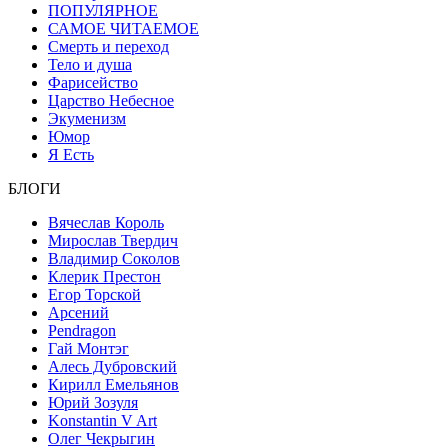
ПОПУЛЯРНОЕ
САМОЕ ЧИТАЕМОЕ
Смерть и переход
Тело и душа
Фарисейство
Царство Небесное
Экуменизм
Юмор
Я Есть
БЛОГИ
Вячеслав Король
Мирослав Твердич
Владимир Соколов
Клерик Престон
Егор Topской
Арсений
Pendragon
Гай Монтэг
Алесь Дубровский
Кирилл Емельянов
Юрий Зозуля
Konstantin V Art
Олег Чекрыгин