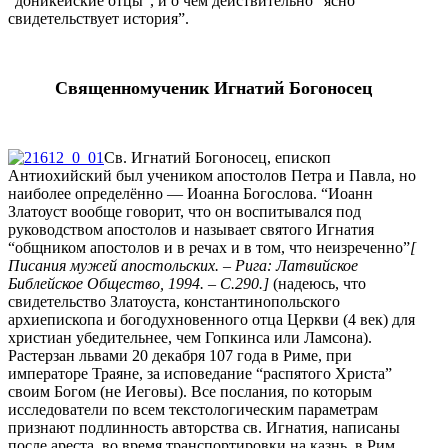
“доникейские отцы”, и о чём действительно “ясно
свидетельствует история”.
Священномученик Игнатий Богоносец
Св. Игнатий Богоносец, епископ
Антиохийский был учеником апостолов Петра и Павла, но
наиболее определённо — Иоанна Богослова. “Иоанн
Златоуст вообще говорит, что он воспитывался под
руководством апостолов и называет святого Игнатия
“общником апостолов и в речах и в том, что неизреченно”
[
Писания мужей апостольских. – Рига: Латвийское
Библейское Общество, 1994. – С.290.]
(надеюсь, что
свидетельство Златоуста, константинопольского
архиепископа и богодухновенного отца Церкви (4 век) для
христиан убедительнее, чем Гопкинса или Ламсона).
Растерзан львами 20 декабря 107 года в Риме, при
императоре Траяне, за исповедание “распятого Христа”
своим Богом (не Иеговы). Все послания, по которым
исследователи по всем текстологическим параметрам
признают подлинность авторства св. Игнатия, написаны
после ареста, во время транспортировки на казнь, в Рим.