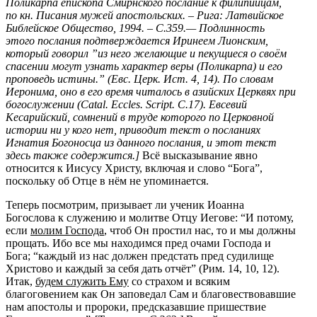
Поликарпа епископа Смирнского послание к филипийцам,
по кн. Писания мужей апостольских. – Рига: Латвийское
Библейское Общество, 1994. – С.359.— Подлинность
этого послания подтверждается Иринеем Лионским,
который говорил ”из него желающие и пекущиеся о своём
спасении могут узнать характер веры (Поликарпа) и его
проповедь истины.” (Евс. Церк. Ист. 4, 14). По словам
Иеронима, оно в его время читалось в азийских Церквях при
богослужении (Catal. Eccles. Script. C.17). Евсевий
Кесарийский, сомнений в труде которого по Церковной
истории ни у кого нет, приводит текст о посланиях
Игнатия Богоносца из данного послания, и этот текст
здесь также содержится.]
Всё высказывание явно
относится к Иисусу Христу, включая и слово “Бога”,
поскольку об Отце в нём не упоминается.
Теперь посмотрим, призывает ли ученик Иоанна
Богослова к служению и молитве Отцу Иегове: “И потому,
если
молим Господа
, чтоб Он простил нас, то и мы должны
прощать. Ибо все мы находимся пред очами Господа и
Бога; “каждый из нас должен предстать пред судилище
Христово и каждый за себя дать отчёт” (Рим. 14, 10, 12).
Итак,
будем служить Ему
со страхом и всяким
благоговением как Он заповедал Сам и благовествовавшие
нам апостолы и пророки, предсказавшие пришествие