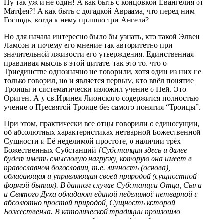
Ну так уж и не один! А как быть с концовкой Евангелия от
Матфея?! А как быть с догадкой Авраама, что перед ним
Господь, когда к нему пришло три Ангела?
Но для начала интересно было бы узнать, кто такой Элвен
Ламсон и почему его мнение так авторитетно при
значительной лживости его утверждения. Единственная
правдивая мысль в этой цитате, так это то, что о
Триединстве однозначно не говорили, хотя один из них не
только говорил, но и является первым, кто ввёл понятие
Троицы и систематически изложил учение о Ней. Это
Ориген. А у св.Иринея Лионского содержится полностью
учение о Пресвятой Троице без самого понятия “Троицы”.
При этом, практически все отцы говорили о единосущии,
об абсолютных характеристиках нетварной Божественной
Сущности и Её неделимой простоте, о наличии трёх
Божественных Субстанций
[Субстанция здесь и далее
будет иметь смысловую нагрузку, которую она имеет в
православном богословии, т.е. личность (основа),
обладающая и управляющая своей природой (сущностной
формой бытия). В данном случае Субстанции Отца, Сына
и Святого Духа обладают единой неделимой нетварной и
абсолютно простой природой, Сущность которой
Божественна. В католической традиции произошло