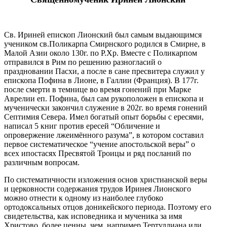
Св. Ириней епископ Лионский был самым выдающимся
учеником св.Поликарпа Смирнского родился в Смирне, в
Малой Азии около 130г. по Р.Хр. Вместе с Поликарпом
отправился в Рим по решению разногласий о
праздновании Пасхи, а после в сане пресвитера служил у
епископа Пофина в Лионе, в Галлии (Франция). В 177г.
после смерти в темнице во время гонений при Марке
Аврелии еп. Пофина, был сам рукоположен в епископа и
мученически закончил служение в 202г. во время гонений
Септимия Севера. Имел богатый опыт борьбы с ересями,
написал 5 книг против ересей “Обличение и
опровержение лжеимённого разума”, в котором составил
первое систематическое “учение апостольской веры” о
всех ипостасях Пресвятой Троицы и ряд посланий по
различным вопросам.
По систематичности изложения основ христианской веры
и церковности содержания трудов Иринея Лионского
можно отнести к одному из наиболее глубоко
ортодоксальных отцов доникейского периода. Поэтому его
свидетельства, как исповедника и мученика за имя
Христово, более ценны, чем, например Тертуллиана или