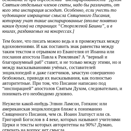
Святым отдельных членов секты, надо бы различать, от
кого эта инспирация исходит. Особенно, если учесть то
чудовищное извращение смысла Священного Писания,
которому учат такие инспирированные (вполне понятно
каким духом) на страницах “Сторожевой Башни”, и в
книгах, раздаваемых на конгрессах.]
Тем более, что писать можно ведь и в промежутках между
вдохновениями. И как поставить знак равенства между
таким текстом и отрывком из Евангелия от Иоанна или
послания апостола Павла к Римлянам? А “верный и
благоразумный раб” ставит, и не только между этими, но и
между высказываниями учёных, составителей
энциклопедий и даже газетчиков, зачастую совершенно
безбожных, приводя их высказывания, как полностью
авторитетные. При том, что Писание написано под
“инспирацией” апостолов Святым Духом, следовательно, и
понимать его необходимо духовно.
Неужели какой-нибудь Элвин Ламсон, Гопкинс или
американская энциклопедия ближе к пониманию
Священного Писания, чем св. Иоанн Златоуст или св.
Григорий Богослов в 4 веке, которых называют учителями
Церки и тексты которых авторитетны на 90%? Думаю,
отвечать на вопрос нет смысла.