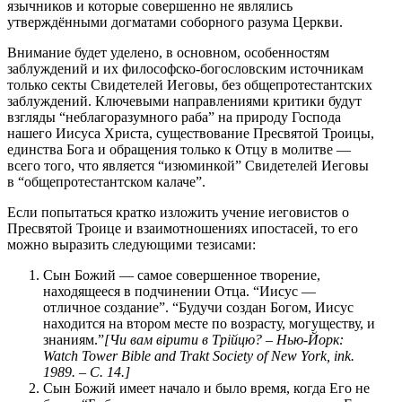
язычников и которые совершенно не являлись
утверждёнными догматами соборного разума Церкви.
Внимание будет уделено, в основном, особенностям
заблуждений и их философско-богословским источникам
только секты Свидетелей Иеговы, без общепротестантских
заблуждений. Ключевыми направлениями критики будут
взгляды “неблагоразумного раба” на природу Господа
нашего Иисуса Христа, существование Пресвятой Троицы,
единства Бога и обращения только к Отцу в молитве —
всего того, что является “изюминкой” Свидетелей Иеговы
в “общепротестантском калаче”.
Если попытаться кратко изложить учение иеговистов о
Пресвятой Троице и взаимотношениях ипостасей, то его
можно выразить следующими тезисами:
Сын Божий — самое совершенное творение,
находящееся в подчинении Отца. “Иисус —
отличное создание”. “Будучи создан Богом, Иисус
находится на втором месте по возрасту, могуществу, и
знаниям.”
[
Чи вам вірити в Трійцю? – Нью-Йорк:
Watch
Tower
Bible
and
Trakt
Society
of
New
York
,
ink
.
1989. – С. 14.]
Сын Божий имеет начало и было время, когда Его не