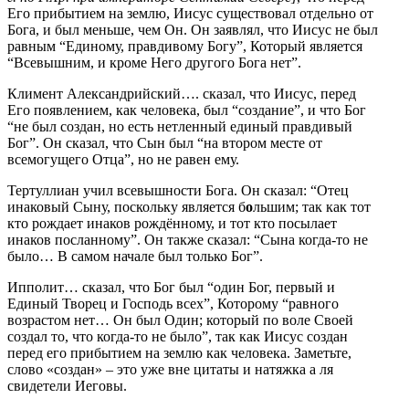
Его прибытием на землю, Иисус существовал отдельно от
Бога, и был меньше, чем Он. Он заявлял, что Иисус не был
равным “Единому, правдивому Богу”, Который является
“Всевышним, и кроме Него другого Бога нет”.
Климент Александрийский…. сказал, что Иисус, перед
Его появлением, как человека, был “создание”, и что Бог
“не был создан, но есть нетленный единый правдивый
Бог”. Он сказал, что Сын был “на втором месте от
всемогущего Отца”, но не равен ему.
Тертуллиан учил всевышности Бога. Он сказал: “Отец
инаковый Сыну, поскольку является б
о
льшим; так как тот
кто рождает инаков рождённому, и тот кто посылает
инаков посланному”. Он также сказал: “Сына когда-то не
было… В самом начале был только Бог”.
Ипполит… сказал, что Бог был “один Бог, первый и
Единый Творец и Господь всех”, Которому “равного
возрастом нет… Он был Один; который по воле Своей
создал то, что когда-то не было”, так как Иисус создан
перед его прибытием на землю как человека. Заметьте,
слово «создан» – это уже вне цитаты и натяжка а ля
свидетели Иеговы.