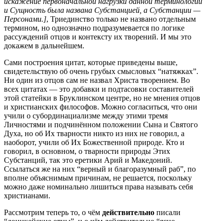
искажение первоначальной нагрузки данной терминологии
и Сущность была названа Субстанцией, а Субстанции —
Персонами.]
, Триединство только не названо отдельным
термином, но однозначно подразумевается по логике
рассуждений отцов и контексту их творений. И мы это
докажем в дальнейшем.
Сами построения цитат, которые приведены выше,
свидетельствую об очень грубых смысловых “натяжках”.
Ни один из отцов сам не назвал Христа творением. Во
всех цитатах — это добавки и подтасовки составителей
этой статейки в Бруклинском центре, но не мнения отцов
и христианских философов. Можно согласиться, что они
учили о субординациализме между этими тремя
Личностями и подчинённом положении Сына и Святого
Духа, но об Их тварности никто из них не говорил, а
наоборот, учили об Их Божественной природе. Кто и
говорил, в основном, о тварности природы Этих
Субстанций, так это еретики Арий и Македоний.
Ссылаться же на них “верный и благоразумный раб”, по
вполне объяснимым причинам, не решается, поскольку
можно даже номинально лишиться права называть себя
христианами.
Рассмотрим теперь то, о чём
действительно
писали