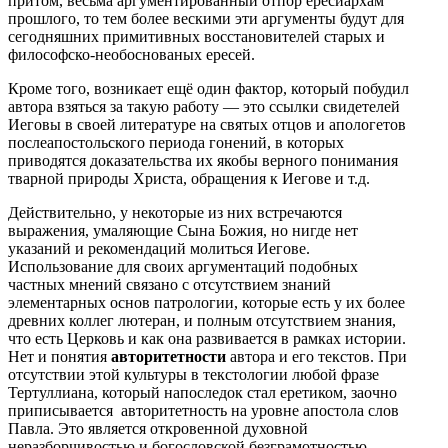
притом, весьма аргументированный отпор ересиархам
прошлого, то тем более вескими эти аргументы будут для
сегодняшних примитивных восстановителей старых и
философско-необоснованых ересей.
Кроме того, возникает ещё один фактор, который побудил
автора взяться за такую работу — это ссылки свидетелей
Иеговы в своей литературе на святых отцов и апологетов
послеапостольского периода гонений, в которых
приводятся доказательства их якобы верного понимания
тварной природы Христа, обращения к Иегове и т.д.
Действительно, у некоторые из них встречаются
выражения, умаляющие Сына Божия, но нигде нет
указаний и рекомендаций молиться Иегове.
Использование для своих аргументаций подобных
частных мнений связано с отсутствием знаний
элементарных основ патрологии, которые есть у их более
древних коллег лютеран, и полным отсутствием знания,
что есть Церковь и как она развивается в рамках истории.
Нет и понятия
авторитетности
автора и его текстов. При
отсутствии этой культуры в текстологии любой фразе
Тертуллиана, который напоследок стал еретиком, заочно
приписывается авторитетность на уровне апостола слов
Павла. Это является откровенной духовной
неразборчивостью и богословской безграмотностью