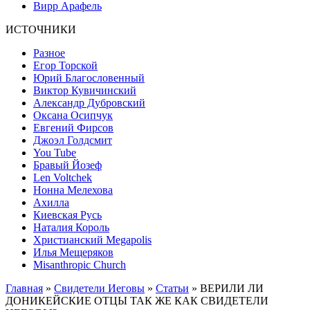
Вирр Арафель
ИСТОЧНИКИ
Разное
Егор Торской
Юрий Благословенный
Виктор Кувичинский
Александр Дубровский
Оксана Осипчук
Евгений Фирсов
Джоэл Голдсмит
You Tube
Бравый Йозеф
Len Voltchek
Нонна Мелехова
Ахилла
Киевская Русь
Наталия Король
Христианский Megapolis
Илья Мещеряков
Misanthropic Church
Главная
»
Свидетели Иеговы
»
Статьи
» ВЕРИЛИ ЛИ
ДОНИКЕЙСКИЕ ОТЦЫ ТАК ЖЕ КАК СВИДЕТЕЛИ