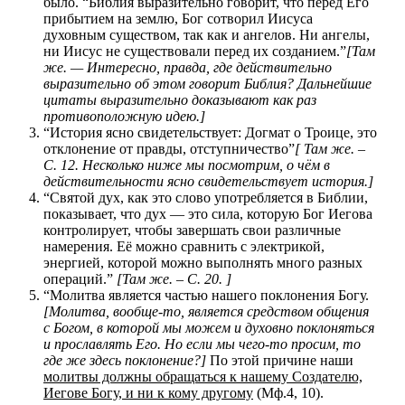
было. “Библия выразительно говорит, что перед Его
прибытием на землю, Бог сотворил Иисуса
духовным существом, так как и ангелов. Ни ангелы,
ни Иисус не существовали перед их созданием.”
[Там
же. — Интересно, правда, где действительно
выразительно об этом говорит Библия? Дальнейшие
цитаты выразительно доказывают как раз
противоположную идею.]
“История ясно свидетельствует: Догмат о Троице, это
отклонение от правды, отступничество”
[ Там же. –
С. 12. Несколько ниже мы посмотрим, о чём в
действительности ясно свидетельствует история.]
“Святой дух, как это слово употребляется в Библии,
показывает, что дух — это сила, которую Бог Иегова
контролирует, чтобы завершать свои различные
намерения. Её можно сравнить с электрикой,
энергией, которой можно выполнять много разных
операций.”
[
Там же. – С. 20.
]
“Молитва является частью нашего поклонения Богу.
[Молитва, вообще-то, является средством общения
с Богом, в которой мы можем и духовно поклоняться
и прославлять Его. Но если мы чего-то просим, то
где же здесь поклонение?]
По этой причине наши
молитвы должны обращаться к нашему Создателю,
Иегове Богу, и ни к кому другому
(Мф.4, 10).