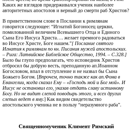
Каких же взглядов придерживался ученик наиболее
авторитетных апостолов и верный до смерти раб Христов?
В приветственном слове в Послании к римлянам
говорится следующее: “Игнатий Богоносец церкви,
помилованной величием Всевышнего Отца и Единого
Сына Его Иисуса Христа…. желает премного радоваться
во Иисусе Христе, Боге нашем.”
[ Послание святого
Игнатия к римлянам по кн. Писания мужей апостольских.
– Рига: Латвийское Библейское Общество, 1994. – С.328.]
Было бы глупо предполагать, что исповедник Христов
отбросил бы добрую весть, преподанную ап.Иоанном
Богословом, впал в отступление и не назвал бы Сына
Божьего Богом. [
Впрочем, точно также как ап.Фома в
Евангелии, когда сказал Ему – «Господь мой и Бог мой». И
Иисус не остановил его, указав отдать славу истинному
Богу. Но не видит слепой поводырь этого, и всех других
слепых ведет в яму.
] Как видим свидетельство
апостольского ученика не в пользу “неразумного раба”.
Священномученик Климент Римский