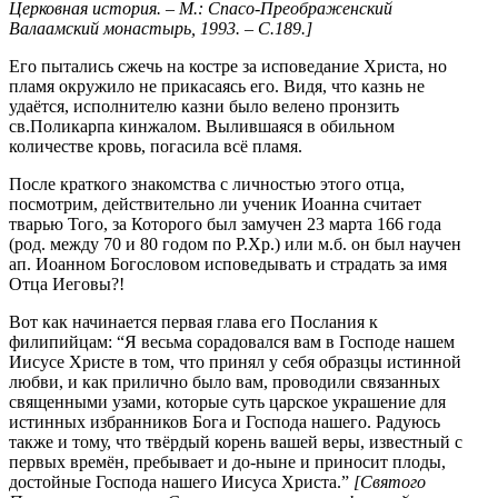
Церковная история. – М.: Спасо-Преображенский
Валаамский монастырь, 1993. – С.189.]
Его пытались сжечь на костре за исповедание Христа, но
пламя окружило не прикасаясь его. Видя, что казнь не
удаётся, исполнителю казни было велено пронзить
св.Поликарпа кинжалом. Вылившаяся в обильном
количестве кровь, погасила всё пламя.
После краткого знакомства с личностью этого отца,
посмотрим, действительно ли ученик Иоанна считает
тварью Того, за Которого был замучен 23 марта 166 года
(род. между 70 и 80 годом по Р.Хр.) или м.б. он был научен
ап. Иоанном Богословом исповедывать и страдать за имя
Отца Иеговы?!
Вот как начинается первая глава его Послания к
филипийцам: “Я весьма сорадовался вам в Господе нашем
Иисусе Христе в том, что принял у себя образцы истинной
любви, и как прилично было вам, проводили связанных
священными узами, которые суть царское украшение для
истинных избранников Бога и Господа нашего. Радуюсь
также и тому, что твёрдый корень вашей веры, известный с
первых времён, пребывает и до-ныне и приносит плоды,
достойные Господа нашего Иисуса Христа.”
[Святого