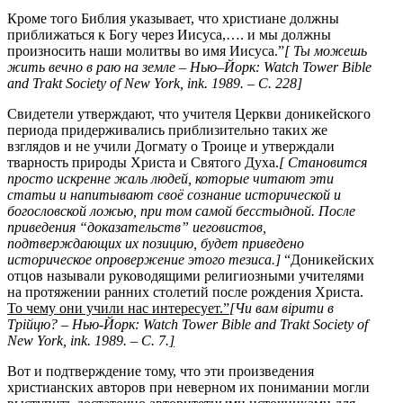
Кроме того Библия указывает, что христиане должны
приближаться к Богу через Иисуса,…. и мы должны
произносить наши молитвы во имя Иисуса.”
[ Ты
можешь
жить
вечно
в
раю
на
земле
–
Нью
–
Йорк
: Watch Tower Bible
and Trakt Society of New York, ink. 1989. –
С
. 228]
Свидетели утверждают, что учителя Церкви доникейского
периода придерживались приблизительно таких же
взглядов и не учили Догмату о Троице и утверждали
тварность природы Христа и Святого Духа.
[ Становится
просто искренне жаль людей, которые читают эти
статьи и напитывают своё сознание исторической и
богословской ложью, при том самой бесстыдной. После
приведения “доказательств” иеговистов,
подтверждающих их позицию, будет приведено
историческое опровержение этого тезиса.]
“Доникейских
отцов называли руководящими религиозными учителями
на протяжении ранних столетий после рождения Христа.
То чему они учили нас интересует.”
[
Чи вам вірити в
Трійцю? – Нью-Йорк:
Watch
Tower
Bible
and
Trakt
Society
of
New
York
,
ink
. 1989. – С. 7.
]
Вот и подтверждение тому, что эти произведения
христианских авторов при неверном их понимании могли