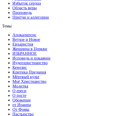
Избыток сердца
Область веры
Проповедь
Притчи и аллегории
Темы
Апокалипсис
Ветхое и Новое
Евхаристия
Женщина в Церкви
ИЗБРАННОЕ
Исповедь и покаяние
Иудеохристианство
Кенозис
Критика Предания
Мёртвый культ
Моё Христианство
Молитва
О ереси
О посте
Обожение
от Иоанна
От Фомы
Пастырство