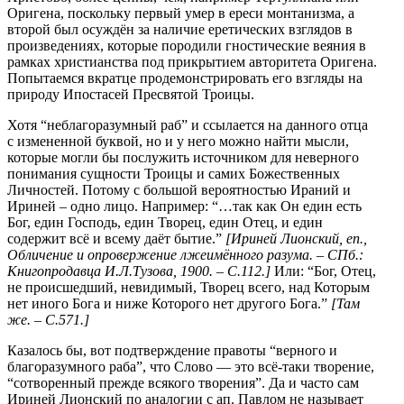
Оригена, поскольку первый умер в ереси монтанизма, а
второй был осуждён за наличие еретических взглядов в
произведениях, которые породили гностические веяния в
рамках христианства под прикрытием авторитета Оригена.
Попытаемся вкратце продемонстрировать его взгляды на
природу Ипостасей Пресвятой Троицы.
Хотя “неблагоразумный раб” и ссылается на данного отца
с измененной буквой, но и у него можно найти мысли,
которые могли бы послужить источником для неверного
понимания сущности Троицы и самих Божественных
Личностей. Потому с большой вероятностью Ираний и
Ириней – одно лицо. Например: “…так как Он един есть
Бог, един Господь, един Творец, един Отец, и един
содержит всё и всему даёт бытие.”
[Ириней Лионский, еп.,
Обличение и опровержение лжеимённого разума. – СПб.:
Книгопродавца И.Л.Тузова, 1900. – С.112.]
Или: “Бог, Отец,
не происшедший, невидимый, Творец всего, над Которым
нет иного Бога и ниже Которого нет другого Бога.”
[Там
же. – С.571.]
Казалось бы, вот подтверждение правоты “верного и
благоразумного раба”, что Слово — это всё-таки творение,
“сотворенный прежде всякого творения”. Да и часто сам
Ириней Лионский по аналогии с ап. Павлом не называет