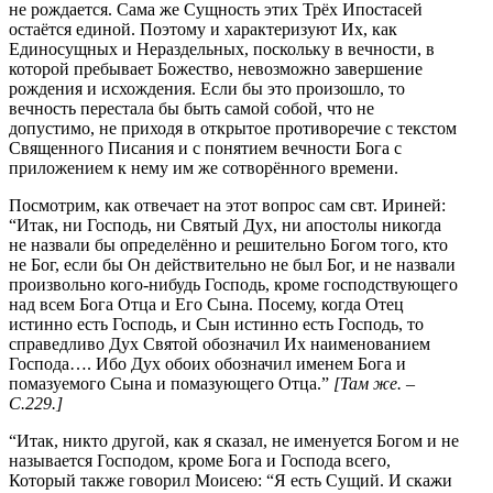
не рождается. Сама же Сущность этих Трёх Ипостасей
остаётся единой. Поэтому и характеризуют Их, как
Единосущных и Нераздельных, поскольку в вечности, в
которой пребывает Божество, невозможно завершение
рождения и исхождения. Если бы это произошло, то
вечность перестала бы быть самой собой, что не
допустимо, не приходя в открытое противоречие с текстом
Священного Писания и с понятием вечности Бога с
приложением к нему им же сотворённого времени.
Посмотрим, как отвечает на этот вопрос сам свт. Ириней:
“Итак, ни Господь, ни Святый Дух, ни апостолы никогда
не назвали бы определённо и решительно Богом того, кто
не Бог, если бы Он действительно не был Бог, и не назвали
произвольно кого-нибудь Господь, кроме господствующего
над всем Бога Отца и Его Сына. Посему, когда Отец
истинно есть Господь, и Сын истинно есть Господь, то
справедливо Дух Святой обозначил Их наименованием
Господа…. Ибо Дух обоих обозначил именем Бога и
помазуемого Сына и помазующего Отца.”
[Там же. –
С.229.]
“Итак, никто другой, как я сказал, не именуется Богом и не
называется Господом, кроме Бога и Господа всего,
Который также говорил Моисею: “Я есть Сущий. И скажи