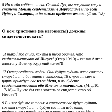
8 Но когда сойдет на вас Святой Дух, вы получите силу и
станете Моими свидетелями
в Иерусалиме и по всей
Иудее, и Самари́и, и до самых пределов земли
». (Деян. 1:8)
О ком
х
ристиане
(не иеговисты) должны
свидетельствовать?
Я такой же слуга, как ты и твои братья, что
свидетельствуют об Иисусе
!
(Откр 19:10) – сказал Ангел
апостолу Иоанну. Куда ещё яснее?!!!
17 Остерегайтесь людей. Они будут судить вас в советах
старейшин и бичевать в синагогах, 18 к правителям и
царям приведут вас
из‑за Меня
, и вы будете
свидетельствовать обо Мне им и язычникам
. (Мтф.10:
17-18) – Ну кто бы стал хватать за свидетельство об
Иегове?!
9 Вы же будьте готовы: в синагогах вас будут судить
советы старейшин и будут вас там избивать;
предстанете перед царями и правителями из‑за Меня,