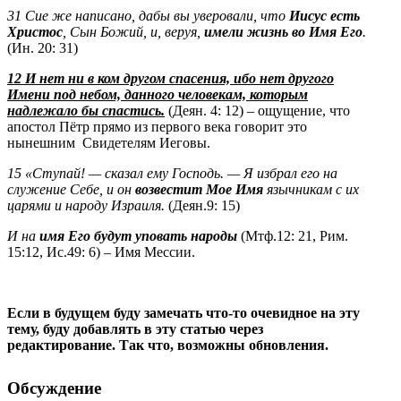
31 Сие же написано, дабы вы уверовали, что
Иисус есть
Христос
, Сын Божий, и, веруя,
имели жизнь во Имя Его
.
(Ин. 20: 31)
12 И нет ни в ком другом спасения, ибо нет другого
Имени под небом, данного человекам, которым
надлежало бы спастись.
(Деян. 4: 12) – ощущение, что
апостол Пётр прямо из первого века говорит это
нынешним Свидетелям Иеговы.
15 «Ступай! — сказал ему Господь. — Я избрал его на
служение Себе, и он
возвестит Мое Имя
язычникам с их
царями и народу Израиля.
(Деян.9: 15)
И на
имя Его будут уповать народы
(Мтф.12: 21, Рим.
15:12, Ис.49: 6) – Имя Мессии.
Если в будущем буду замечать что-то очевидное на эту
тему, буду добавлять в эту статью через
редактирование. Так что, возможны обновления.
Обсуждение