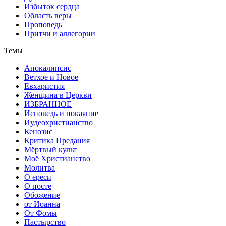
Избыток сердца
Область веры
Проповедь
Притчи и аллегории
Темы
Апокалипсис
Ветхое и Новое
Евхаристия
Женщина в Церкви
ИЗБРАННОЕ
Исповедь и покаяние
Иудеохристианство
Кенозис
Критика Предания
Мёртвый культ
Моё Христианство
Молитва
О ереси
О посте
Обожение
от Иоанна
От Фомы
Пастырство