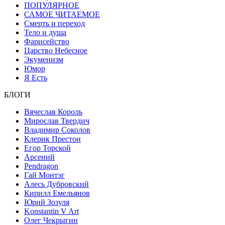
ПОПУЛЯРНОЕ
САМОЕ ЧИТАЕМОЕ
Смерть и переход
Тело и душа
Фарисейство
Царство Небесное
Экуменизм
Юмор
Я Есть
БЛОГИ
Вячеслав Король
Мирослав Твердич
Владимир Соколов
Клерик Престон
Егор Topской
Арсений
Pendragon
Гай Монтэг
Алесь Дубровский
Кирилл Емельянов
Юрий Зозуля
Konstantin V Art
Олег Чекрыгин