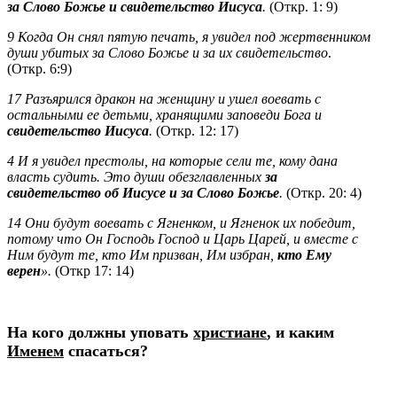
за Слово Божье и свидетельство Иисуса
.
(Откр. 1: 9)
9 Когда Он снял пятую печать, я увидел под жертвенником
души убитых за Слово Божье и за их свидетельство
.
(Откр. 6:9)
17 Разъярился дракон на женщину и ушел воевать с
остальными ее детьми, хранящими заповеди Бога и
свидетельство Иисуса
.
(Откр. 12: 17)
4 И я увидел престолы, на которые сели те, кому дана
власть судить. Это души обезглавленных
за
свидетельство об Иисусе и за Слово Божье
.
(Откр. 20: 4)
14 Они будут воевать с Ягненком, и Ягненок их победит,
потому что Он Господь Господ и Царь Царей, и вместе с
Ним будут те, кто Им призван, Им избран,
кто Ему
верен
».
(Откр 17: 14)
На кого должны уповать
христиане
, и каким
Именем
спасаться?