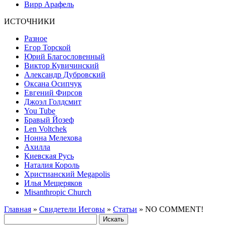
Вирр Арафель
ИСТОЧНИКИ
Разное
Егор Торской
Юрий Благословенный
Виктор Кувичинский
Александр Дубровский
Оксана Осипчук
Евгений Фирсов
Джоэл Голдсмит
You Tube
Бравый Йозеф
Len Voltchek
Нонна Мелехова
Ахилла
Киевская Русь
Наталия Король
Христианский Megapolis
Илья Мещеряков
Misanthropic Church
Главная
»
Свидетели Иеговы
»
Статьи
» NO COMMENT!