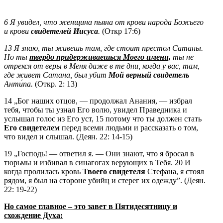
6 Я увидел, что женщина пьяна от крови народа Божьего
и крови
свидетелей Иисуса
.
(Откр 17:6)
13 Я знаю, ты живешь там, где стоит престол Сатаны.
Но ты
твердо придерживаешься Моего имени,
ты не
отрекся от веры в Меня даже в те дни, когда у вас, там,
где живет Сатана, был убит
Мой верный свидетель
Анти́па.
(Откр. 2: 13)
14 „Бог наших отцов, — продолжал Анания, — избрал
тебя, чтобы ты узнал Его волю, увидел Праведника и
услышал голос из Его уст, 15 потому что ты должен стать
Его свидетелем
перед всеми людьми и рассказать о том,
что видел и слышал. (Деян. 22: 14-15)
19 „Господь! — ответил я. — Они знают, что я бросал в
тюрьмы и избивал в синагогах верующих в Тебя. 20 И
когда пролилась кровь
Твоего свидетеля
Стефана, я стоял
рядом, я был на стороне убийц и стерег их одежду”. (Деян.
22: 19-22)
Но самое главное – это завет в Пятидесятницу и
схождение Духа: