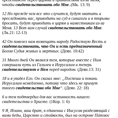
чтобы
свидетельствовать обо Мне
..(Мк. 13: 9)
12 Но прежде чем все это случится, будут хватать и
преследовать вас, приводить на суд в синагоги и в тюрьмы
бросать, будут приводить к царям и наместникам из‑за
Меня. 13 Вот вам случай
свидетельствовать обо Мне
.
(Лк.21: 12-13)
42 Он повелел нам возвещать народу Радостную Весть и
свидетельствовать, что Он и есть предназначенный
Богом Судья живых и мертвых
. (Деян. 10:42)
31 Много дней Он являлся тем, которые вместе с Ним
совершали путь из Галилеи в Иерусалим и теперь
свидетельствуют о Нем
перед народом.
(Деян.13: 31)
18 и я увидел Его. Он сказал мне: „Поспеши и покинь
Иерусалим немедленно, потому что здесь не примут
твоего
свидетельства обо Мне
“.
(Деян. 22: 18)
6 и тем подтвердил для вас истинность нашего
свидетельства о Христе.
(1Кор. 1: 6)
9 Я, Иоанн, ваш брат, в единении с Иисусом разделяющий с
вами беды, Царство и стойкость, был на острове Па́тмос