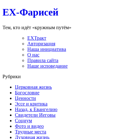
EX-Фарисей
Тем, кто идёт «кружным путём»
EXТракт
Авторизация
Наша инициатива
О нас
Правила сайта
Наше исповедание
Рубрики
Церковная жизнь
Богословие
Ценности
Эссе и критика
Назад, к Евангелию
Свидетели Иеговы
Социум
Фото и видео
Трудные места
Духовная жизнь