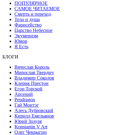
ПОПУЛЯРНОЕ
САМОЕ ЧИТАЕМОЕ
Смерть и переход
Тело и душа
Фарисейство
Царство Небесное
Экуменизм
Юмор
Я Есть
БЛОГИ
Вячеслав Король
Мирослав Твердич
Владимир Соколов
Клерик Престон
Егор Topской
Арсений
Pendragon
Гай Монтэг
Алесь Дубровский
Кирилл Емельянов
Юрий Зозуля
Konstantin V Art
Олег Чекрыгин