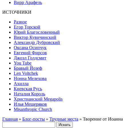
Вирр Арафель
ИСТОЧНИКИ
Разное
Егор Торской
Юрий Благословенный
Виктор Кувичинский
Александр Дубровский
Оксана Осипчук
Евгений Фирсов
Джоэл Голдсмит
You Tube
Бравый Йозеф
Len Voltchek
Нонна Мелехова
Ахилла
Киевская Русь
Наталия Король
Христианский Megapolis
Илья Мещеряков
Misanthropic Church
Главная
»
Блог-посты
»
Трудные места
» Творение от Иоанна