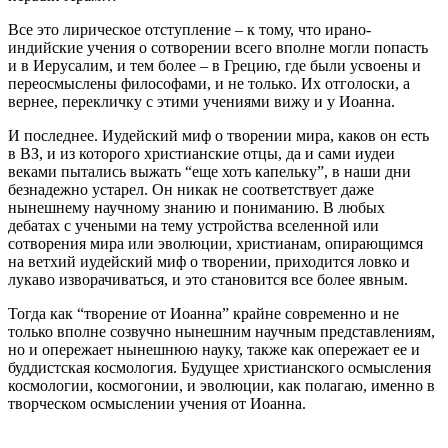
Все это лирическое отступление – к тому, что ирано-
индийские учения о сотворении всего вполне могли попасть
и в Иерусалим, и тем более – в Грецию, где были усвоены и
переосмыслены философами, и не только. Их отголоски, а
вернее, перекличку с этими учениями вижу и у Иоанна.
И последнее. Иудейский миф о творении мира, каков он есть
в ВЗ, и из которого христианские отцы, да и сами иудеи
веками пытались выжать “еще хоть капельку”, в наши дни
безнадежно устарел. Он никак не соответствует даже
нынешнему научному знанию и пониманию. В любых
дебатах с учеными на тему устройства вселенной или
сотворения мира или эволюции, христианам, опирающимся
на ветхий иудейский миф о творении, приходится ловко и
лукаво изворачиваться, и это становится все более явным.
Тогда как “творение от Иоанна” крайне современно и не
только вполне созвучно нынешним научным представлениям,
но и опережает нынешнюю науку, также как опережает ее и
буддистская космология. Будущее христианского осмысления
космологии, космогонии, и эволюции, как полагаю, именно в
творческом осмыслении учения от Иоанна.