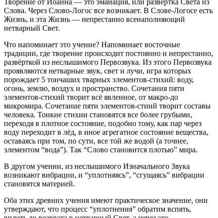
Творение от Иоанна — это эманация, или развертка Света из
Слова. Через Слово-Логос все возникает. В Слове-Логосе есть
Жизнь, и эта Жизнь — непрестанно всенаполняющий
нетварный Свет.
Что напоминает это учение? Напоминает восточные
традиции, где творение происходит постоянно и непрестанно,
развёрткой из неслышимого Первозвука. Из этого Первозвука
проявляются нетварные звук, свет и лучи, игра которых
порождает 5 тончаших тварных элементов-стихий: воду,
огонь, землю, воздух и пространство. Сочетания пяти
элементов-стихий творит всё явленное, от макро-до
микромира. Сочетание пяти элементов-стиий творит составы
человека. Тонкие стихии становятся все более грубыми,
переходя в плотное состояние, подобно тому, как пар через
воду переходит в лёд, в иное агрегатное состояние вещества,
оставаясь при том, по сути, все той же водой (а точнее,
элементом “вода”). Так “Слово становится плотью” мира.
В другом учении, из неслышимого Изначального Звука
возникают вибрации, и “уплотняясь”, “сгущаясь” вибрации
становятся материей.
Оба этих древних учения имеют практическое значение, они
утверждают, что процесс “уплотнения” обратим вспять,
вплоть до возврата в нетварный Свет, а через это —