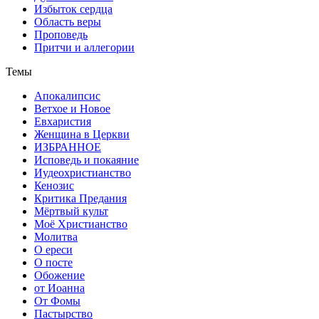
Избыток сердца
Область веры
Проповедь
Притчи и аллегории
Темы
Апокалипсис
Ветхое и Новое
Евхаристия
Женщина в Церкви
ИЗБРАННОЕ
Исповедь и покаяние
Иудеохристианство
Кенозис
Критика Предания
Мёртвый культ
Моё Христианство
Молитва
О ереси
О посте
Обожение
от Иоанна
От Фомы
Пастырство