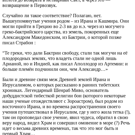
возвращение в Первозвук.
Случайно ли такое соответствие? Полагаю, нет.
Вышеупомянутые учения родом – из Ирана и Кашмира. Они
могли прийти в Грецию во 2-3 вв до н.э. через из могучего
греко-бактрийского царства, из земель, покоренных еще
Александром Македонским, из Бактрии, о которой позже
писал Страбон :
“Те греки, что дали Бактрии свободу, стали так могучи на её
плодородных землях, что владеть стали не одной лишь
Арианой, но и Индией, как писал Аполлодор из Артемии: и
больше племён подчинили они, чем Александр…»
Были и древние связи меж Древней землей Ирана и
Иерусалимом, о которых рассказано в ранних тибетских
хрониках. Легендарный Шенраб Миво, основатель
добуддистской тибесткой религии бон (которого некоторые
наши ученые отождествляют с Зороастром), был родом из
восточного Ирана, и во времена распространения своего
учения путешествовал в Иерусалим, где у него жила тетка (!),
там он проповедал свое учение, явил чудеса, обратил в свою
веру народ, видел Храм и совершил омовение в море (?) Речь
идет о весьма древних временах, так что это мог быть и
первый Храм…