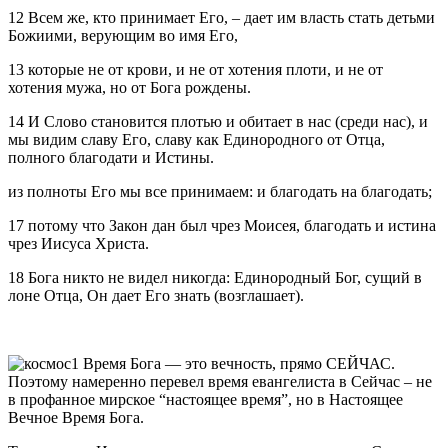
12 Всем же, кто принимает Его, – дает им власть стать детьми
Божиими, верующим во имя Его,
13 которые не от крови, и не от хотения плоти, и не от
хотения мужа, но от Бога рождены.
14 И Слово становится плотью и обитает в нас (среди нас), и
мы видим славу Его, славу как Единородного от Отца,
полного благодати и Истины.
из полноты Его мы все принимаем: и благодать на благодать;
17 потому что Закон дан был чрез Моисея, благодать и истина
чрез Иисуса Христа.
18 Бога никто не видел никогда: Единородный Бог, сущий в
лоне Отца, Он дает Его знать (возглашает).
Время Бога — это вечность, прямо СЕЙЧАС.
Поэтому намеренно перевел время евангелиста в Сейчас – не
в профанное мирское “настоящее время”, но в Настоящее
Вечное Время Бога.