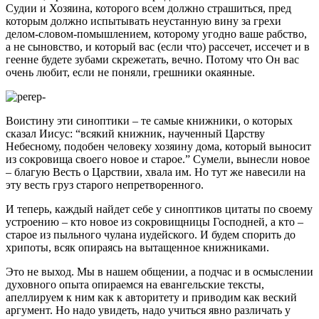
Судии и Хозяина, которого всем должно страшиться, пред
которым должно испытывать неустанную вину за грехи
делом-словом-помышлением, которому угодно ваше рабство,
а не сыновство, и который вас (если что) рассечет, иссечет и в
геенне будете зубами скрежетать, вечно. Потому что Он вас
очень любит, если не поняли, грешники окаянные.
Воистину эти синоптики – те самые книжники, о которых
сказал Иисус: “всякий книжник, наученный Царству
Небесному, подобен человеку хозяину дома, который выносит
из сокровища своего новое и старое.” Сумели, вынесли новое
– благую Весть о Царствии, хвала им. Но тут же навесили на
эту весть груз старого непретворенного.
И теперь, каждый найдет себе у синоптиков цитаты по своему
устроению – кто новое из сокровищницы Господней, а кто –
старое из пыльного чулана иудейского. И будем спорить до
хрипоты, всяк опираясь на вытащенное книжниками.
Это не выход. Мы в нашем общении, а подчас и в осмыслении
духовного опыта опираемся на евангельские тексты,
апеллируем к ним как к авторитету и приводим как веский
аргумент. Но надо увидеть, надо учиться явно различать у