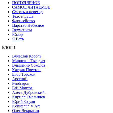
ПОПУЛЯРНОЕ
САМОЕ ЧИТАЕМОЕ
Смерть и переход
Тело и душа
Фарисейство
Царство Небесное
Экуменизм
Юмор
Я Есть
БЛОГИ
Вячеслав Король
Мирослав Твердич
Владимир Соколов
Клерик Престон
Егор Topской
Арсений
Pendragon
Гай Монтэг
Алесь Дубровский
Кирилл Емельянов
Юрий Зозуля
Konstantin V Art
Олег Чекрыгин