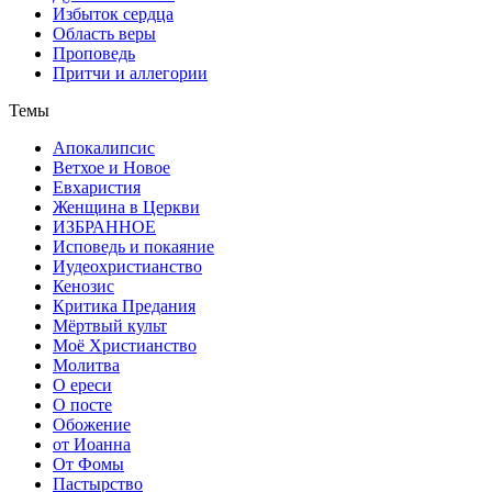
Избыток сердца
Область веры
Проповедь
Притчи и аллегории
Темы
Апокалипсис
Ветхое и Новое
Евхаристия
Женщина в Церкви
ИЗБРАННОЕ
Исповедь и покаяние
Иудеохристианство
Кенозис
Критика Предания
Мёртвый культ
Моё Христианство
Молитва
О ереси
О посте
Обожение
от Иоанна
От Фомы
Пастырство