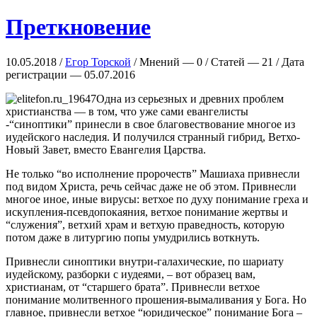
Преткновение
10.05.2018 /
Егор Торской
/ Мнений — 0 / Статей — 21 / Дата
регистрации — 05.07.2016
Одна из серьезных и древних проблем
христианства — в том, что уже сами евангелисты
-“синоптики” принесли в свое благовествование многое из
иудейского наследия. И получился странный гибрид, Ветхо-
Новый Завет, вместо Евангелия Царства.
Не только “во исполнение пророчеств” Машиаха привнесли
под видом Христа, речь сейчас даже не об этом. Привнесли
многое иное, иные вирусы: ветхое по духу понимание греха и
искупления-псевдопокаяния, ветхое понимание жертвы и
“служения”, ветхий храм и ветхую праведность, которую
потом даже в литургию попы умудрились воткнуть.
Привнесли синоптики внутри-галахические, по шариату
иудейскому, разборки с иудеями, – вот образец вам,
христианам, от “старшего брата”. Привнесли ветхое
понимание молитвенного прошения-вымаливания у Бога. Но
главное, привнесли ветхое “юридическое” понимание Бога –