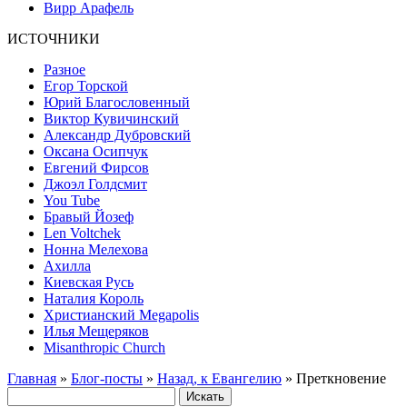
Вирр Арафель
ИСТОЧНИКИ
Разное
Егор Торской
Юрий Благословенный
Виктор Кувичинский
Александр Дубровский
Оксана Осипчук
Евгений Фирсов
Джоэл Голдсмит
You Tube
Бравый Йозеф
Len Voltchek
Нонна Мелехова
Ахилла
Киевская Русь
Наталия Король
Христианский Megapolis
Илья Мещеряков
Misanthropic Church
Главная
»
Блог-посты
»
Назад, к Евангелию
» Преткновение