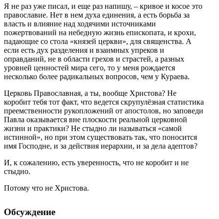
Я не раз уже писал, и еще раз напишу, – кривое и косое это
православие. Нет в нем духа единения, а есть борьба за
власть и влияние над ходячими источниками
пожертвований на небедную жизнь епископата, и крохи,
падающие со стола «князей церкви», для священства. А
если есть дух разделения и взаимных упреков и
оправданий, не в области грехов и страстей, а разных
уровней ценностей мира сего, то у меня рождается
несколько более радикальных вопросов, чем у Кураева.
Церковь Православная, а ты, вообще Христова? Не
коробит тебя тот факт, что ведется скрупулёзная статистика
преемственности рукопложений от апостолов, но заповеди
Павла оказывается вне плоскости реальной церковной
жизни и практики? Не стыдно ли называться «самой
истинной», но при этом существовать так, что поносится
имя Господне, и за действия иерархии, и за дела адептов?
И, к сожалению, есть уверенность, что не коробит и не
стыдно.
Потому что не Христова.
Обсуждение