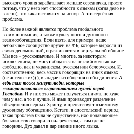
высокого уровня зарабатывает меньше середнячка, просто
потому, что у него нет способности к языкам (когда дело не
в лени), это как-то ставится на игнор. А это серьёзная
проблема.
Но более важной является проблема глобального
взаимпонимания, а также культурного и духовного
взаимообогащения. Если взять, для примера, наше
небольшое сообщество друзей на ФБ, которые выросли из
своих деноминаций, и развиваются в виртуальной общине.
Мы все – русскоязычные. И многие, за некоторым
исключением, не могут общаться на английском так же
свободно, как и украинском, русском или белорусском. И,
соответственно, весь массив говорящих на иных языках
(не ангельских)) ), выпадает из общения и объединения.
А
ведь там тоже живут люди, которые
«заморачиваются» выравниванием путей перед
Господом.
И у них это может получаться ничуть не хуже,
чем у нас, а то и лучше. И язык производит разделение
объединения верных Христу, и препятствует взаимному
духовному обогащению. Кстати, в апостольский период
такая проблема была не существенна, ибо подавляющее
большинство говорило на-греческом, а там где не
говорили, Дух давал в дар знание иного языка.