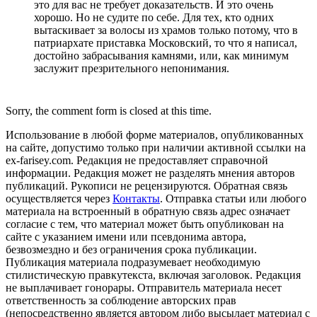
это для вас не требует доказательств. И это очень
хорошо. Но не судите по себе. Для тех, кто одних
вытаскивает за волосы из храмов только потому, что в
патриархате приставка Московский, то что я написал,
достойно забрасывания камнями, или, как минимум
заслужит презрительного непонимания.
Sorry, the comment form is closed at this time.
Использование в любой форме материалов, опубликованных
на сайте, допустимо только при наличии активной ссылки на
ex-farisey.com. Редакция не предоставляет справочной
информации. Редакция может не разделять мнения авторов
публикаций. Рукописи не рецензируются. Обратная связь
осуществляется через
Контакты
. Отправка статьи или любого
материала на встроенный в обратную связь адрес означает
согласие с тем, что материал может быть опубликован на
сайте с указанием имени или псевдонима автора,
безвозмездно и без ограничения срока публикации.
Публикация материала подразумевает необходимую
стилистическую правкутекста, включая заголовок. Редакция
не выплачивает гонорары. Отправитель материала несет
ответственность за соблюдение авторских прав
(непосредственно является автором либо высылает материал с