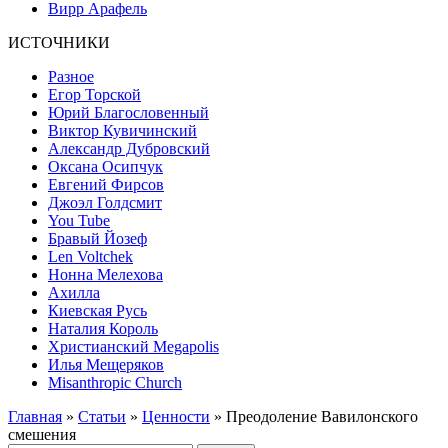
Вирр Арафель
ИСТОЧНИКИ
Разное
Егор Торской
Юрий Благословенный
Виктор Кувичинский
Александр Дубровский
Оксана Осипчук
Евгений Фирсов
Джоэл Голдсмит
You Tube
Бравый Йозеф
Len Voltchek
Нонна Мелехова
Ахилла
Киевская Русь
Наталия Король
Христианский Megapolis
Илья Мещеряков
Misanthropic Church
Главная
»
Статьи
»
Ценности
» Преодоление Вавилонского
смешения