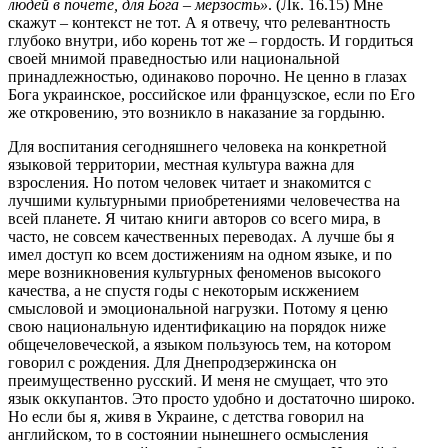
людей в почете, для Бога – мерзость»
. (Лк. 16.15) Мне
скажут – контекст не тот. А я отвечу, что релевантность
глубоко внутри, ибо корень тот же – гордость. И гордиться
своей мнимой праведностью или национальной
принадлежностью, одинаково порочно. Не ценно в глазах
Бога украинское, российское или французское, если по Его
же откровению, это возникло в наказание за гордыню.
Для воспитания сегодняшнего человека на конкретной
языковой территории, местная культура важна для
взросления. Но потом человек читает и знакомится с
лучшими культурными приобретениями человечества на
всей планете. Я читаю книги авторов со всего мира, в
часто, не совсем качественных переводах. А лучше бы я
имел доступ ко всем достижениям на одном языке, и по
мере возникновения культурных феноменов высокого
качества, а не спустя годы с некоторым искжением
смысловой и эмоциональной нагрузки. Потому я ценю
свою национальную идентификацию на порядок ниже
общечеловеческой, а языком пользуюсь тем, на котором
говорил с рождения. Для Днепродзержинска он
преимущественно русский. И меня не смущает, что это
язык оккупантов. Это просто удобно и достаточно широко.
Но если бы я, живя в Украине, с детства говорил на
английском, то в состоянии нынешнего осмысления