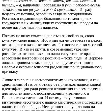
это не должно быть воспитываемо, как это делается
теперь, – а, напротив, подавляемо и уничтожаемо всеми
зависящими от разумных людей средствами.
И граф
недалёк от истины, особенно глядя на сегодняшнюю
Россию, и подавляющее большинство тоталитарных
государств в их манипуляциях собственным народом на
почве патриотизма или нацизма.
Потому не вижу смысла цепляться за свой язык, свою
культуру, свою нацию. Ибо культура человечества в целом
всегда выше и качественнее самобытности только местной
культуры. И как не крути, в современных украино-
российских отношениях, но наши ситуативные враги,
агрессивно настроенные россияне – тоже люди. И Церковь
должна прививать такое видение, в русле сказанного
Павлом о бессмысленности разделений по национальному
признаку.
Лично я склонен к космополитизму, и как человек, и как
христианин. И готов к отказу от признаков национальной
идентификации ради ровного отношения ко всем людям и
для перспективного восстановления утраченного в
Вавилонском смешении. И потому почувствовал
внутреннее несогласие с националистическим подтекстом
надписи на биллборде. Нет ценности в куче языков на