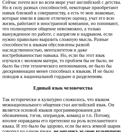
Сейчас почти все во всем мире учат английский с детства.
Но в силу разных способностей, некоторые приобретают
навык близкий к совершенству, а есть те мои знакомые,
которые имели в школе отличную оценку, учат его всю
жизнь, работают в иностранной компании, но понимают,
что полноценное общение невозможно, а только
вынужденное по работе, с напрягом и надрывом, если
нужно правильно выразить сложную мысль. Разные
способности к языкам обусловлены разной
наследственностью, менталитетом и даже
востребованностью навыка. Но, если бы этот язык
изучался с молоком матери, то проблем бы не было, не
было бы стен технического непонимания, не было бы
дискриминации менее способных к языкам. И не было
поводов к национальной гордыне и разделениям.
Единый язык человечества
Так исторически и культурно сложилось, что языком
межнационального общения стал английский язык. Он
является основой языков программирования для
обозначения, тэгов, операндов, команд и т.п. Потому,
вполне оправданы его претензии на роль всепланетного
языка. И это было бы здорово, если бы весь земной шарик
говорил на одном языке,
не цепляясь за свою культурную,