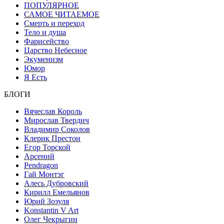
ПОПУЛЯРНОЕ
САМОЕ ЧИТАЕМОЕ
Смерть и переход
Тело и душа
Фарисейство
Царство Небесное
Экуменизм
Юмор
Я Есть
БЛОГИ
Вячеслав Король
Мирослав Твердич
Владимир Соколов
Клерик Престон
Егор Topской
Арсений
Pendragon
Гай Монтэг
Алесь Дубровский
Кирилл Емельянов
Юрий Зозуля
Konstantin V Art
Олег Чекрыгин