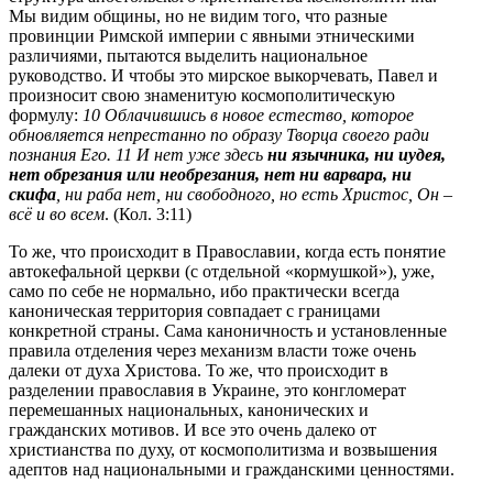
Мы видим общины, но не видим того, что разные
провинции Римской империи с явными этническими
различиями, пытаются выделить национальное
руководство. И чтобы это мирское выкорчевать, Павел и
произносит свою знаменитую космополитическую
формулу:
10 Облачившись в новое естество, которое
обновляется непрестанно по образу Творца своего ради
познания Его. 11 И нет уже здесь
ни язычника, ни иудея,
нет обрезания или необрезания, нет ни варвара, ни
скифа
, ни раба нет, ни свободного, но есть Христос, Он –
всё и во всем
. (Кол. 3:11)
То же, что происходит в Православии, когда есть понятие
автокефальной церкви (с отдельной «кормушкой»), уже,
само по себе не нормально, ибо практически всегда
каноническая территория совпадает с границами
конкретной страны. Сама каноничность и установленные
правила отделения через механизм власти тоже очень
далеки от духа Христова. То же, что происходит в
разделении православия в Украине, это конгломерат
перемешанных национальных, канонических и
гражданских мотивов. И все это очень далеко от
христианства по духу, от космополитизма и возвышения
адептов над национальными и гражданскими ценностями.