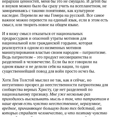
иерархии ценностей, меня бы это не смущало. И детей бы
и внуков можно было бы сразу учить на всепланетном, не
заморачиваясь с такими понятиями, как культурное
наследие. Перевели же мы Гомера на русский. Все самое
важное можно перевести на единый язык, если в этом есть
смысл, или творить новое на общем языке.
И я вижу смысл отказаться от национальных
предрассудков и опасений утраты мотивов для
национальной или гражданской гордыни, которая
реализуется в одном из низменных мотивов
манипулирования властью своим народом – патриотизме.
Ведь патриотизм – это продукт несовершенства и
разделений в человечестве. Если бы все говорили на
одном языке и не делили себя на нации, то один
существеннейший повод для войн просто исчез бы.
Хотя Лев Толстой мыслил не так, как я сейчас, но
интуитивно прозрел до неестественности патриотизма для
сообщества верных Христу, где нет разделений по
национальному признаку.
Мне уже несколько раз
приходилось высказывать мысль о том, что патриотизм в
наше время есть чувство неестественное, неразумное,
вредное, причиняющее большую долю тех бедствий, от
которых страдает человечество, и что поэтому чувство