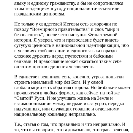
языку и единому гражданству, я бы не сопротивлялся
этим тенденциям в угоду националистическим или
гражданским ценностям.
Не только у свидетелей Иеговы есть заморочки по
поводу “Всемирного правительства” и слов “мир и
безопасность”, после чего наступит Финал земной
истории. Я уверен, что и православие будет видеть
сугубую ценность в национальной идентификации, ибо
в условиях глобализации и единого языка гораздо
сложнее дурачить народ глупостями и бабскими
байками. И православие может оказаться таким себе
оплотом против единения человечества.
В единстве грешников есть, конечно, угроза попытки
строить идеальный мир без Бога. И у самой
глобализации есть обратная сторона. Но безбожие может
проявляться в любых формах, как сейчас на той же
“Святой” Руси. И не улучшать жизнь на Земле и
взаимопонимание между людьми из-за угроз, нередко
надуманных, или служащих гордыне и отдельному
национальному кошельку, неправильно.
Т.е., статья о том, что правильно и что неправильно. И
то, что вы говорите, что я доказываю, что трава зеленая,