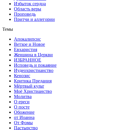
Избыток сердца
Область веры
Проповедь
Притчи и аллегории
Темы
Апокалипсис
Ветхое и Новое
Евхаристия
Женщина в Церкви
ИЗБРАННОЕ
Исповедь и покаяние
Иудеохристианство
Кенозис
Критика Предания
Мёртвый культ
Моё Христианство
Молитва
О ереси
О посте
Обожение
от Иоанна
От Фомы
Пастырство