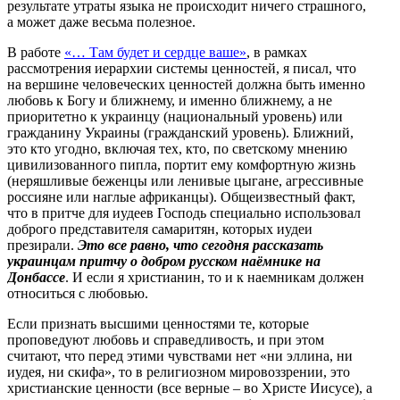
результате утраты языка не происходит ничего страшного,
а может даже весьма полезное.
В работе
«… Там будет и сердце ваше»
, в рамках
рассмотрения иерархии системы ценностей, я писал, что
на вершине человеческих ценностей должна быть именно
любовь к Богу и ближнему, и именно ближнему, а не
приоритетно к украинцу (национальный уровень) или
гражданину Украины (гражданский уровень). Ближний,
это кто угодно, включая тех, кто, по светскому мнению
цивилизованного пипла, портит ему комфортную жизнь
(неряшливые беженцы или ленивые цыгане, агрессивные
россияне или наглые африканцы). Общеизвестный факт,
что в притче для иудеев Господь специально использовал
доброго представителя самаритян, которых иудеи
презирали.
Это все равно, что сегодня рассказать
украинцам притчу о добром русском наёмнике на
Донбассе
. И если я христианин, то и к наемникам должен
относиться с любовью.
Если признать высшими ценностями те, которые
проповедуют любовь и справедливость, и при этом
считают, что перед этими чувствами нет «ни эллина, ни
иудея, ни скифа», то в религиозном мировоззрении, это
христианские ценности (все верные – во Христе Иисусе), а