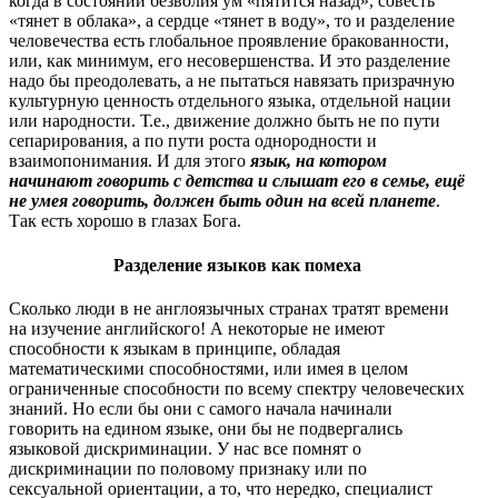
когда в состоянии безволия ум «пятится назад», совесть
«тянет в облака», а сердце «тянет в воду», то и разделение
человечества есть глобальное проявление бракованности,
или, как минимум, его несовершенства. И это разделение
надо бы преодолевать, а не пытаться навязать призрачную
культурную ценность отдельного языка, отдельной нации
или народности. Т.е., движение должно быть не по пути
сепарирования, а по пути роста однородности и
взаимопонимания. И для этого
язык, на котором
начинают говорить с детства и слышат его в семье, ещё
не умея говорить, должен быть один на всей планете
.
Так есть хорошо в глазах Бога.
Разделение языков как помеха
Сколько люди в не англоязычных странах тратят времени
на изучение английского! А некоторые не имеют
способности к языкам в принципе, обладая
математическими способностями, или имея в целом
ограниченные способности по всему спектру человеческих
знаний. Но если бы они с самого начала начинали
говорить на едином языке, они бы не подвергались
языковой дискриминации. У нас все помнят о
дискриминации по половому признаку или по
сексуальной ориентации, а то, что нередко, специалист