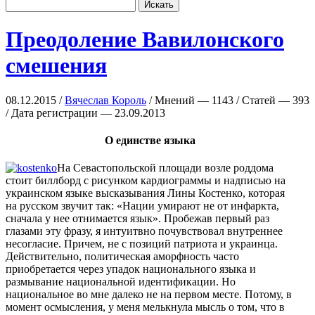
Преодоление Вавилонского
смешения
08.12.2015 /
Вячеслав Король
/ Мнений — 1143 / Статей — 393
/ Дата регистрации — 23.09.2013
О единстве языка
На Севастопольской площади возле роддома
стоит биллборд с рисунком кардиограммы и надписью на
украинском языке высказывания Лины Костенко, которая
на русском звучит так: «Нации умирают не от инфаркта,
сначала у нее отнимается язык». Пробежав первый раз
глазами эту фразу, я интуитвно почувствовал внутреннее
несогласие. Причем, не с позиций патриота и украинца.
Действительно, политическая аморфность часто
приобретается через упадок национального языка и
размывание национальной идентификации. Но
национальное во мне далеко не на первом месте. Потому, в
момент осмысления, у меня мелькнула мысль о том, что в