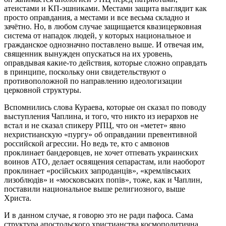
атеистами и КП-эшниками. Местами защита выглядит как
просто оправдания, а местами и все весьма складно и
зачётно. Но, в любом случае защищается квазицерковная
система от нападок людей, у которых национальное и
гражданское однозначно поставлено выше. И отвечая им,
священник вынужден опускаться на их уровень,
оправдывая какие-то действия, которые сложно оправдать
в принципе, поскольку они свидетельствуют о
противоположной по направлению идеологизации
церковной структуры.
Вспомнились слова Кураева, которые он сказал по поводу
выступления Чаплина, и того, что никто из иерархов не
встал и не сказал спикеру РПЦ, что он «метет» явно
нехристианскую «пургу» об оправдании превентивной
российской агрессии. Но ведь те, кто с амвонов
проклинает бандеровцев, не хочет отпевать украинских
воинов АТО, делает освящения сепарастам, или наоборот
проклинает «російських запроданців», «кремлівських
лизоблюдів» и «московських попів», тоже, как и Чаплин,
поставили национальное выше религиозного, выше
Христа.
И в данном случае, я говорю это не ради пафоса. Сама
структура апостольского христианства космополитична.