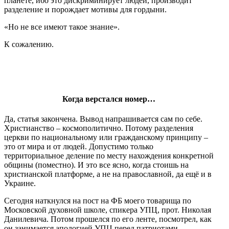
планете, ибо это дискриминирует людей, производит
разделение и порождает мотивы для гордыни.
«Но не все имеют такое знание».
К сожалению.
Когда верстался номер…
Да, статья закончена. Вывод напрашивается сам по себе.
Христианство – космополитично. Потому разделения
церкви по национальному или гражданскому принципу –
это от мира и от людей. Допустимо только
территориальное деление по месту нахождения конкретной
общины (поместно). И это все ясно, когда стоишь на
христианской платформе, а не на православной, да ещё и в
Украине.
Сегодня наткнулся на пост на ФБ моего товарища по
Московской духовной школе, спикера УПЦ, прот. Николая
Данилевича. Потом прошелся по его ленте, посмотрел, как
он занимается апологией УПЦ перед патриотами,