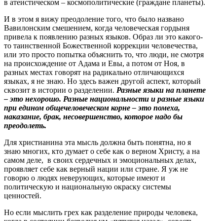
в атеистическом – космополитические (граждане планеты).
И в этом я вижу преодоление того, что было названо
Вавилонским смешением, когда человеческая гордыня
привела к появлению разных языков. Образ ли это какого-
то таинственной Божественной коррекции человечества,
или это просто попытка объяснить то, что люди, не смотря
на происхождение от Адама и Евы, а потом от Ноя, в
разных местах говорят на радикально отличающихся
языках, я не знаю. Но здесь важен другой аспект, который
сквозит в истории о разделении.
Разные языки на планете
– это нехорошо. Разные национальности и разные языки
при едином общечеловеческом корне – это помеха,
наказание, брак, несовершенство, которое надо бы
преодолеть.
Для христианина эта мысль должна быть понятна, но я
знаю многих, кто думает о себе как о верном Христу, а на
самом деле, в своих сердечных и эмоциональных делах,
проявляет себе как верный нации или стране. Я уж не
говорю о людях неверующих, которые имеют и
политическую и национальную окраску системы
ценностей.
Но если мыслить грех как разделение природы человека,