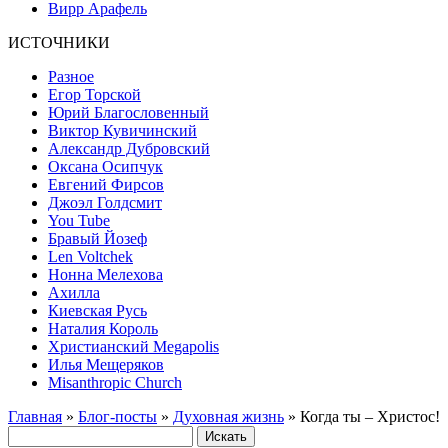
Вирр Арафель
ИСТОЧНИКИ
Разное
Егор Торской
Юрий Благословенный
Виктор Кувичинский
Александр Дубровский
Оксана Осипчук
Евгений Фирсов
Джоэл Голдсмит
You Tube
Бравый Йозеф
Len Voltchek
Нонна Мелехова
Ахилла
Киевская Русь
Наталия Король
Христианский Megapolis
Илья Мещеряков
Misanthropic Church
Главная
»
Блог-посты
»
Духовная жизнь
» Когда ты – Христос!