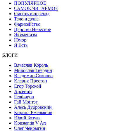
ПОПУЛЯРНОЕ
САМОЕ ЧИТАЕМОЕ
Смерть и переход
Тело и душа
Фарисейство
Царство Небесное
Экуменизм
Юмор
Я Есть
БЛОГИ
Вячеслав Король
Мирослав Твердич
Владимир Соколов
Клерик Престон
Егор Topской
Арсений
Pendragon
Гай Монтэг
Алесь Дубровский
Кирилл Емельянов
Юрий Зозуля
Konstantin V Art
Олег Чекрыгин