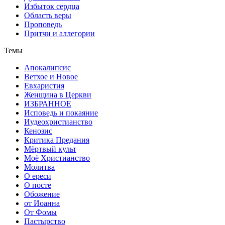
Избыток сердца
Область веры
Проповедь
Притчи и аллегории
Темы
Апокалипсис
Ветхое и Новое
Евхаристия
Женщина в Церкви
ИЗБРАННОЕ
Исповедь и покаяние
Иудеохристианство
Кенозис
Критика Предания
Мёртвый культ
Моё Христианство
Молитва
О ереси
О посте
Обожение
от Иоанна
От Фомы
Пастырство