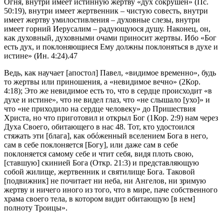
Огня, внутри имеет истинную жертву «дух сокрушен» (Пс.
50:19), внутри имеет жертвенник – чистую совесть, внутри
имеет жертву умилостивления – духовные слезы, внутри
имеет горний Иерусалим – радующуюся душу. Наконец, он,
как духовный, духовными очами приносит жертвы. Ибо «Бог
есть дух, и поклоняющиеся Ему должны поклоняться в духе и
истине» (Ин. 4:24).47
Ведь, как научает [апостол] Павел, «видимое временно», будь
то жертвы или приношения, а «невидимое вечно» (2Кор.
4:18); Это же невидимое есть то, что в сердце происходит «в
духе и истине», что не видел глаз, что «не слышало [ухо]» и
что «не приходило на сердце человеку» до Пришествия
Христа, но что приготовил и открыл Бог (1Кор. 2:9) нам через
Духа Своего, обитающего в нас 48. Тот, кто удостоился
стяжать эти [блага], как обόженный вселением Бога в него,
сам в себе поклоняется [Богу], или даже сам в себе
поклоняется самому себе и чтит себя, видя плоть свою,
[ставшую] скинией Бога (Откр. 21:3) и представляющую
собой жилище, жертвенник и святилище Бога. Таковой
[подвижник] не почитает ни неба, ни Ангелов, ни зримую
жертву и ничего иного из того, что в мире, паче собственного
храма своего тела, в котором видит обитающую [в нем]
полноту Троицы».