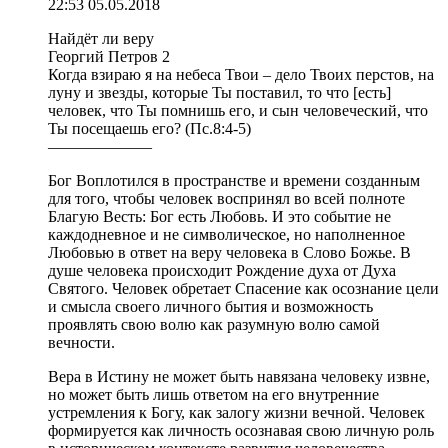
22:53 05.05.2018
Найдёт ли веру
Георгий Петров 2
Когда взираю я на небеса Твои – дело Твоих перстов, на
луну и звезды, которые Ты поставил, то что [есть]
человек, что Ты помнишь его, и сын человеческий, что
Ты посещаешь его? (Пс.8:4-5)
——————–
Бог Воплотился в пространстве и времени созданным
для того, чтобы человек воспринял во всей полноте
Благую Весть: Бог есть Любовь. И это событие не
каждодневное и не символическое, но наполненное
Любовью в ответ на веру человека в Слово Божье. В
душе человека происходит Рождение духа от Духа
Святого. Человек обретает Спасение как осознание цели
и смысла своего личного бытия и возможность
проявлять свою волю как разумную волю самой
вечности.
Вера в Истину не может быть навязана человеку извне,
но может быть лишь ответом на его внутренние
устремления к Богу, как залогу жизни вечной. Человек
формируется как личность осознавая свою личную роль