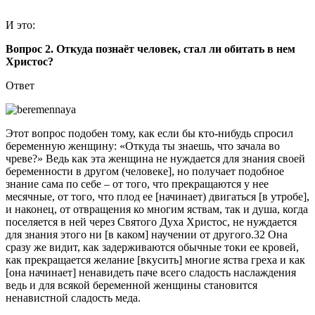
И это:
Вопрос 2. Откуда познаёт человек, стал ли обитать в нем
Христос?
Ответ
Этот вопрос подобен тому, как если бы кто-нибудь спросил
беременную женщину: «Откуда ты знаешь, что зачала во
чреве?» Ведь как эта женщина не нуждается для знания своей
беременности в другом (человеке], но получает подобное
знание сама по себе – от того, что прекращаются у нее
месячные, от того, что плод ее [начинает) двигаться [в утробе],
и наконец, от отвращения ко многим яствам, так и душа, когда
поселяется в ней через Святого Духа Христос, не нуждается
для знания этого ни [в каком] научении от другого.32 Она
сразу же видит, как задерживаются обычные токи ее кровей,
как прекращается желание [вкусить] многие яства греха и как
[она начинает] ненавидеть паче всего сладость наслаждения
ведь и для всякой беременной женщины становится
ненавистной сладость меда.