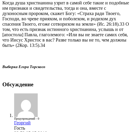
Когда душа христианина узрит в самой себе такие и подобные
им признаки и свидетельства, тогда и она, вместе с
духоносным пророком, скажет Богу: «Страха ради Твоего,
Господи, во чреве прияхом, и поболехом, и родихом дух
спасения Твоего, егоже сотворихом на земли» (Ис. 26:18).33 О
том, что есть признак истинного христианина, услышь и oт
[апостола] Павла, глаголемого: «Или вы не знаете самих себя,
что Иисус Христос в вас? Разве только вы не то, чем должны
быть» (2Кор. 13:5).34
Выборка Егора Торского
Обсуждение
Предупреждений - 0
Георгий
Гость