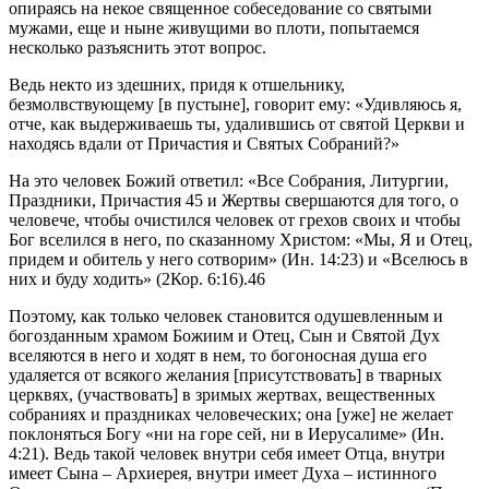
опираясь на некое священное собеседование со святыми
мужами, еще и ныне живущими во плоти, попытаемся
несколько разъяснить этот вопрос.
Ведь некто из здешних, придя к отшельнику,
безмолвствующему [в пустыне], говорит ему: «Удивляюсь я,
отче, как выдерживаешь ты, удалившись от святой Церкви и
находясь вдали от Причастия и Святых Собраний?»
На это человек Божий ответил: «Все Собрания, Литургии,
Праздники, Причастия 45 и Жертвы свершаются для того, о
человече, чтобы очистился человек от грехов своих и чтобы
Бог вселился в него, по сказанному Христом: «Мы, Я и Отец,
придем и обитель у него сотворим» (Ин. 14:23) и «Вселюсь в
них и буду ходить» (2Кор. 6:16).46
Поэтому, как только человек становится одушевленным и
богозданным храмом Божиим и Отец, Сын и Святой Дух
вселяются в него и ходят в нем, то богоносная душа его
удаляется от всякого желания [присутствовать] в тварных
церквях, (участвовать] в зримых жертвах, вещественных
собраниях и праздниках человеческих; она [уже] не желает
поклоняться Богу «ни на горе сей, ни в Иерусалиме» (Ин.
4:21). Ведь такой человек внутри себя имеет Отца, внутри
имеет Сына – Архиерея, внутри имеет Духа – истинного