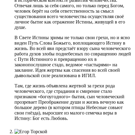
в историческом контексте развития человечества.
Отвечая лишь за себя самого, но только перед Богом,
человек берёт на себя ответственность за смысл
существования всего человечества осуществляя своё
личное бытие как отражение Истины, живущей в его
душе.
В Свете Истины зримы не только свои грехи, но и ясно
виден Путь Слова Божьего, воплощающего Истину в
жизнь. Во всей яви предстаёт взору сына человеческого
работа духов злобы поднебесных по совращению людей
с Пути Истинного и превращению их в
законопослушное стадо, ведомое «пастырями» на
заклание. Идея жертвы как спасения во всей своей
дьявольской силе реализована в ИГИЛ.
Там, где жизнь объявлена жертвой за грехи рода
человеческого, где страдания и смирение стало
признаком «богоугодного» бытия, сын человеческий
прозревает Преображение души и жизнь вечную как
большое дерево (в котором птицы Небесные совьют
свои гнёзда), выросшее из малого семечка веры в
Истину: Бог есть Любовь.