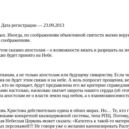
 Дата регистрации — 23.09.2013
ых. Иногда, по соображениям объективной святости жизни веру
м соображениям.
м сказано апостолам – о возможности вязать и разрешать на зе
ви будет принято на Небе.
стианам, а не только апостолам или будущему священству. Если ч
ия он будет этим связан и на небе. А коль попросит прощения, в
, кто не прощает, будут предъявлены его же критерии справедлив
ами настолько, насколько хватает широты нашего сердца (об это
ста апостолам не о власти земли над небом, а о взаимозависим
ковь Христова действительно едина в обоих мирах. Но… Те, кто
никами конкретной квазицерковной системы, типа РПЦ. Потому, 
льная Небесная Церковь может сказать: «Катитесь к такой-то ма
 персонажей!!! Не говоря уже о желании канонизировать Распут