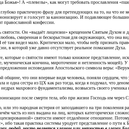
ца Божья»! А «плевелы», как могут требовать прославления «п
лубоко практичную фразу для претендующих на то, на что не мо
анонизирует и голосует за канонизацию. И подавляющее большин
ат православной конфессии.
ель святости. Он «выдаёт лицензии» крещением Святым Духом и
 любовь, смиренная и бескорыстная для окружающих, что она вид
 Я её там видел мало. Критически мало, чтобы небу признать п
ии, в которой уже давно отсутствует реальное помазание Духа.
 те, которые о святости имеют только книжное представление, 
, мученическая кончина, мироточение и нетленность мощей). У н
нем предложении исповедания Апостольского символа веры: «Веру
 общине, что они впервые видя человека, поняли сердцем, что у
а и одна сестра из ЦХ как раз тогда, когда я подумал, что де
е в недрах махрового фундаментализма, возвысить своего ученика
канонизации после смерти тела, ибо при жизни Господь им через 
, или это народная истерия от запоздавшего на три поколения раск
ичём часть из них выдана на лиц, которых категорически сложн
цензированной» святости имеют отдалённое отношение. Потому, 
», ибо такая практика системы уродует представление о пути к 
азах людей, часто является хламом или мерзостью в глазах Бо