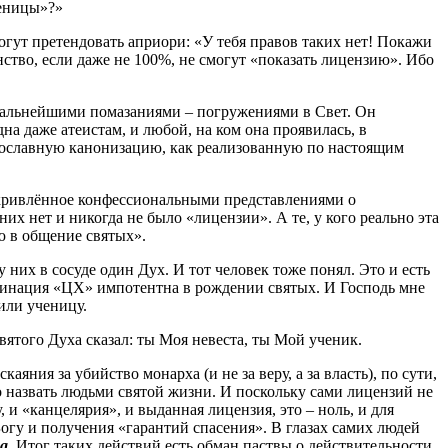
шеницы»?»
гут претендовать априори: «У тебя правов таких нет! Покажи
ство, если даже не 100%, не смогут «показать лицензию». Ибо
 дальнейшими помазаниями – погружениями в Свет. Он
на даже атеистам, и любой, на ком она проявилась, в
равославную канонизацию, как реализованную по настоящим
искривлённое конфессиональными представлениями о
их нет и никогда не было «лицензии». А те, у кого реально эта
ю в общение святых».
 них в сосуде один Дух. И тот человек тоже понял. Это и есть
номинация «ЦХ» импотентна в рождении святых. И Господь мне
 или ученицу.
Святого Духа сказал: ты Моя невеста, ты Мой ученик.
аяния за убийство монарха (и не за веру, а за власть), по сути,
о назвать людьми святой жизни. И поскольку сами лицензий не
и «канцелярия», и выданная лицензия, это – ноль, и для
Богу и получения «гарантий спасения». В глазах самих людей
га
. Итог таких действий есть обман паствы о действительности