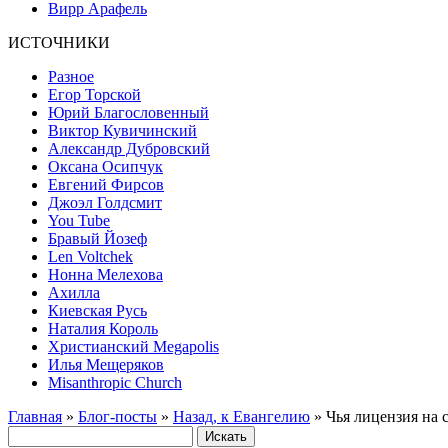
Вирр Арафель
ИСТОЧНИКИ
Разное
Егор Торской
Юрий Благословенный
Виктор Кувичинский
Александр Дубровский
Оксана Осипчук
Евгений Фирсов
Джоэл Голдсмит
You Tube
Бравый Йозеф
Len Voltchek
Нонна Мелехова
Ахилла
Киевская Русь
Наталия Король
Христианский Megapolis
Илья Мещеряков
Misanthropic Church
Главная
»
Блог-посты
»
Назад, к Евангелию
» Чья лицензия на 