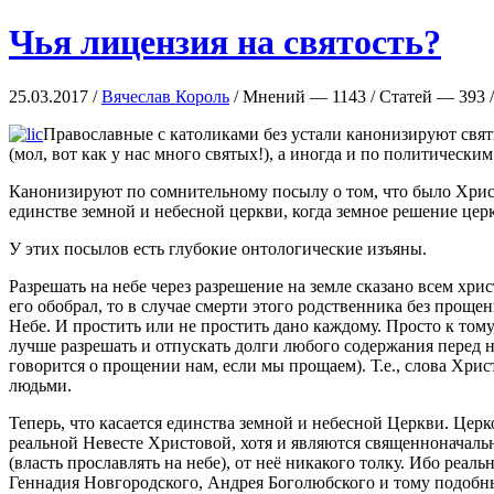
Чья лицензия на святость?
25.03.2017 /
Вячеслав Король
/ Мнений — 1143 / Статей — 393 /
Православные с католиками без устали канонизируют свят
(мол, вот как у нас много святых!), а иногда и по политически
Канонизируют по сомнительному посылу о том, что было Христо
единстве земной и небесной церкви, когда земное решение церк
У этих посылов есть глубокие онтологические изъяны.
Разрешать на небе через разрешение на земле сказано всем хри
его обобрал, то в случае смерти этого родственника без прощен
Небе. И простить или не простить дано каждому. Просто к тому
лучше разрешать и отпускать долги любого содержания перед н
говорится о прощении нам, если мы прощаем). Т.е., слова Хри
людьми.
Теперь, что касается единства земной и небесной Церкви. Цер
реальной Невесте Христовой, хотя и являются священноначаль
(власть прославлять на небе), от неё никакого толку. Ибо реа
Геннадия Новгородского, Андрея Боголюбского и тому подобных