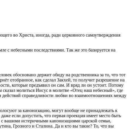
ющего во Христа, иногда, ради церковного самоутверждения
мле с небесными последствиями. Так же это базируется на
еловек обосновано держит обиду на родственника за то, что тот
ернёт отобранное, как сделал Закхей, то получит разрешение на
ости, которые предъявил он сам. И вряд ли он устоит. Потому
м сказал молиться Иисус в молитве «Отец наш небесный», где
ости действий справедливости любви во взаимоотношениях между
 голосуют за канонизацию, могут вообще не принадлежать к
даже если допустить, что первая проекция имеет место быть
тери с вашими истеричными канонизациями царской семьи,
ина, Грозного и Сталина. Да и кто вы такие? То, что вы