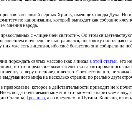
но прославляют людей верных Христу, имеющих плоды Духа. Но и
не комитету по канонизации, который выглядит как собрание кл
ием мнения народа.
х православных с «лицензией святости». Об этом свидетельствую
гословением в очередь не выстраивался, поскольку настоящая св
 них уже есть лицензия, ибо своё богатство они собирали на не
илии порождать святых массово (как я писал
в этой статье
), это 
аниях, но это и реальное вымогательство гарантированного спа
еничеству за веру и исповедничество. Соответственно, не тольк
 выдуманного мифа на несколько страниц по реально двум строч
 православие, которое в действительности приводит не к почит
 Неба, когда почитаемый может в этот момент «париться» в аду, в
ации Сталина,
Грозного
, а со временем, и Путина. Конечно, власть