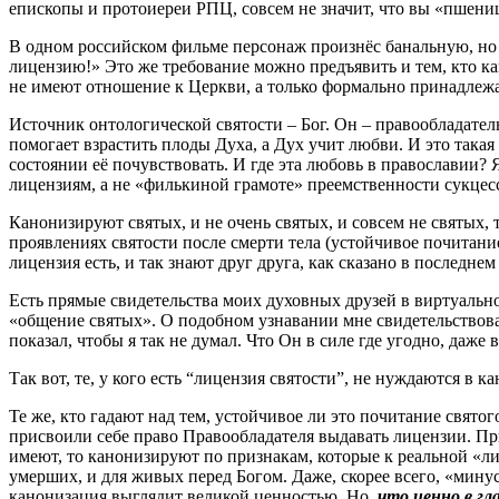
епископы и протоиереи РПЦ, совсем не значит, что вы «пшени
В одном российском фильме персонаж произнёс банальную, но г
лицензию!» Это же требование можно предъявить и тем, кто к
не имеют отношение к Церкви, а только формально принадлеж
Источник онтологической святости – Бог. Он – правообладат
помогает взрастить плоды Духа, а Дух учит любви. И это такая
состоянии её почувствовать. И где эта любовь в православии?
лицензиям, а не «филькиной грамоте» преемственности сукцесс
Канонизируют святых, и не очень святых, и совсем не святых,
проявлениях святости после смерти тела (устойчивое почитание
лицензия есть, и так знают друг друга, как сказано в послед
Есть прямые свидетельства моих духовных друзей в виртуальной
«общение святых». О подобном узнавании мне свидетельствовал
показал, чтобы я так не думал. Что Он в силе где угодно, даж
Так вот, те, у кого есть “лицензия святости”, не нуждаются в 
Те же, кто гадают над тем, устойчивое ли это почитание святого
присвоили себе право Правообладателя выдавать лицензии. Пр
имеют, то канонизируют по признакам, которые к реальной «ли
умерших, и для живых перед Богом. Даже, скорее всего, «минус
канонизация выглядит великой ценностью. Но,
что ценно в гл