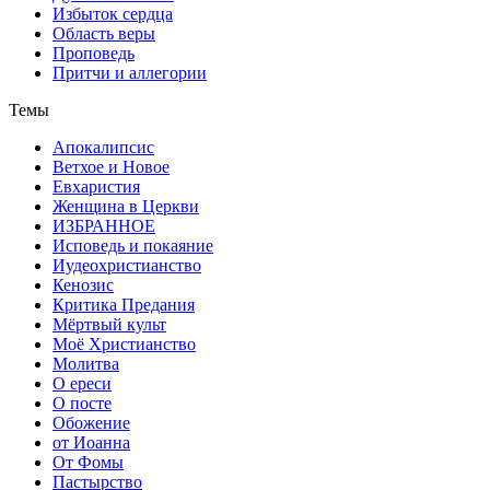
Избыток сердца
Область веры
Проповедь
Притчи и аллегории
Темы
Апокалипсис
Ветхое и Новое
Евхаристия
Женщина в Церкви
ИЗБРАННОЕ
Исповедь и покаяние
Иудеохристианство
Кенозис
Критика Предания
Мёртвый культ
Моё Христианство
Молитва
О ереси
О посте
Обожение
от Иоанна
От Фомы
Пастырство