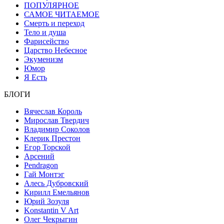
ПОПУЛЯРНОЕ
САМОЕ ЧИТАЕМОЕ
Смерть и переход
Тело и душа
Фарисейство
Царство Небесное
Экуменизм
Юмор
Я Есть
БЛОГИ
Вячеслав Король
Мирослав Твердич
Владимир Соколов
Клерик Престон
Егор Topской
Арсений
Pendragon
Гай Монтэг
Алесь Дубровский
Кирилл Емельянов
Юрий Зозуля
Konstantin V Art
Олег Чекрыгин