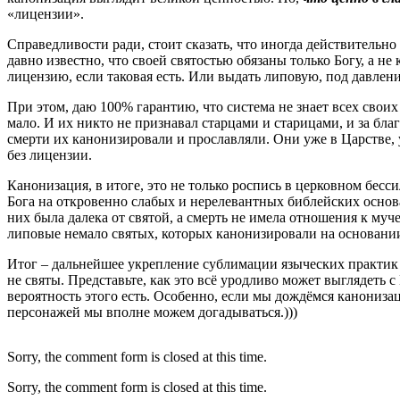
«лицензии».
Справедливости ради, стоит сказать, что иногда действитель
давно известно, что своей святостью обязаны только Богу, а 
лицензию, если таковая есть. Или выдать липовую, под давлен
При этом, даю 100% гарантию, что система не знает всех свои
мало. И их никто не признавал старцами и старицами, и за бла
смерти их канонизировали и прославляли. Они уже в Царстве, у
без лицензии.
Канонизация, в итоге, это не только роспись в церковном бесс
Бога на откровенно слабых и нерелевантных библейских основ
них была далека от святой, а смерть не имела отношения к муч
липовые немало святых, которых канонизировали на основании
Итог – дальнейшее укрепление сублимации языческих практик в
не святы. Представьте, как это всё уродливо может выглядеть с
вероятность этого есть. Особенно, если мы дождёмся канониз
персонажей мы вполне можем догадываться.)))
Sorry, the comment form is closed at this time.
Sorry, the comment form is closed at this time.