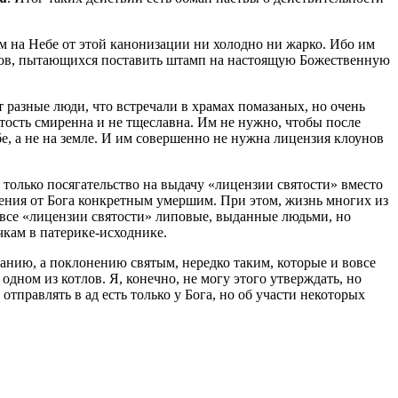
м на Небе от этой канонизации ни холодно ни жарко. Ибо им
оунов, пытающихся поставить штамп на настоящую Божественную
т разные люди, что встречали в храмах помазаных, но очень
ятость смиренна и не тщеславна. Им не нужно, чтобы после
бе, а не на земле. И им совершенно не нужна лицензия клоунов
не только посягательство на выдачу «лицензии святости» вместо
сения от Бога конкретным умершим. При этом, жизнь многих из
о все «лицензии святости» липовые, выданные людьми, но
кам в патерике-исходнике.
анию, а поклонению святым, нередко таким, которые и вовсе
 одном из котлов. Я, конечно, не могу этого утверждать, но
 отправлять в ад есть только у Бога, но об участи некоторых