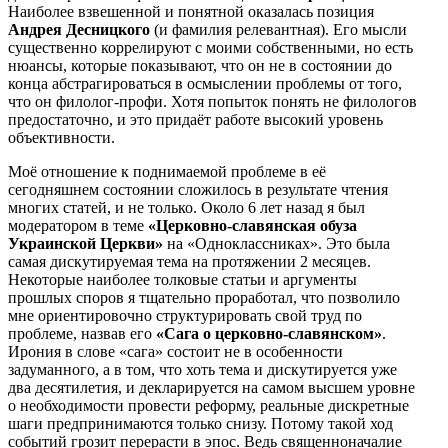
Наиболее взвешенной и понятной оказалась позиция
Андрея Десницкого
(и фамилия релевантная). Его мысли
существенно коррелируют с моими собственными, но есть
нюансы, которые показывают, что он не в состоянии до
конца абстрагироваться в осмыслении проблемы от того,
что он филолог-профи. Хотя попыток понять не филологов
предостаточно, и это придаёт работе высокий уровень
объективности.
Моё отношение к поднимаемой проблеме в её
сегодняшнем состоянии сложилось в результате чтения
многих статей, и не только. Около 6 лет назад я был
модератором в теме
«Церковно-славянская обуза
Украинской Церкви»
на «Одноклассниках». Это была
самая дискутируемая тема на протяжении 2 месяцев.
Некоторые наиболее толковые статьи и аргументы
прошлых споров я тщательно проработал, что позволило
мне ориентировочно структурировать свой труд по
проблеме, назвав его
«Сага о церковно-славянском»
.
Ирония в слове «сага» состоит не в особенности
задуманного, а в том, что хоть тема и дискутируется уже
два десятилетия, и декларируется на самом высшем уровне
о необходимости провести реформу, реальные дискретные
шаги предпринимаются только снизу. Потому такой ход
событий грозит перерасти в эпос. Ведь священноначалие