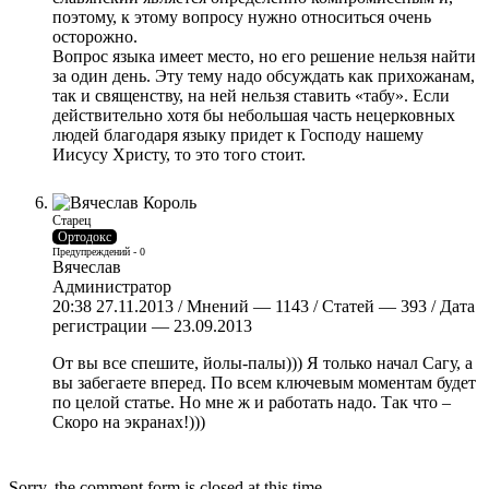
поэтому, к этому вопросу нужно относиться очень
осторожно.
Вопрос языка имеет место, но его решение нельзя найти
за один день. Эту тему надо обсуждать как прихожанам,
так и священству, на ней нельзя ставить «табу». Если
действительно хотя бы небольшая часть нецерковных
людей благодаря языку придет к Господу нашему
Иисусу Христу, то это того стоит.
Старец
Ортодокс
Предупреждений - 0
Вячеслав
Администратор
20:38 27.11.2013 / Мнений — 1143 / Статей — 393 / Дата
регистрации — 23.09.2013
От вы все спешите, йолы-палы))) Я только начал Сагу, а
вы забегаете вперед. По всем ключевым моментам будет
по целой статье. Но мне ж и работать надо. Так что –
Скоро на экранах!)))
Sorry, the comment form is closed at this time.