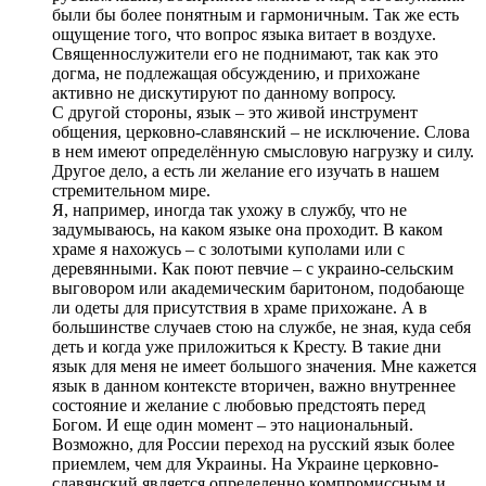
были бы более понятным и гармоничным. Так же есть
ощущение того, что вопрос языка витает в воздухе.
Священнослужители его не поднимают, так как это
догма, не подлежащая обсуждению, и прихожане
активно не дискутируют по данному вопросу.
С другой стороны, язык – это живой инструмент
общения, церковно-славянский – не исключение. Слова
в нем имеют определённую смысловую нагрузку и силу.
Другое дело, а есть ли желание его изучать в нашем
стремительном мире.
Я, например, иногда так ухожу в службу, что не
задумываюсь, на каком языке она проходит. В каком
храме я нахожусь – с золотыми куполами или с
деревянными. Как поют певчие – с украино-сельским
выговором или академическим баритоном, подобающе
ли одеты для присутствия в храме прихожане. А в
большинстве случаев стою на службе, не зная, куда себя
деть и когда уже приложиться к Кресту. В такие дни
язык для меня не имеет большого значения. Мне кажется
язык в данном контексте вторичен, важно внутреннее
состояние и желание с любовью предстоять перед
Богом. И еще один момент – это национальный.
Возможно, для России переход на русский язык более
приемлем, чем для Украины. На Украине церковно-
славянский является определенно компромиссным и,