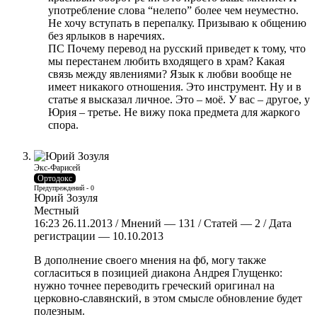
употребление слова “нелепо” более чем неуместно.
Не хочу вступать в перепалку. Призываю к общению
без ярлыков в наречиях.
ПС Почему перевод на русский приведет к тому, что
мы перестанем любить входящего в храм? Какая
связь между явлениями? Язык к любви вообще не
имеет никакого отношения. Это инструмент. Ну и в
статье я высказал личное. Это – моё. У вас – другое, у
Юрия – третье. Не вижу пока предмета для жаркого
спора.
Экс-Фарисей
Ортодокс
Предупреждений - 0
Юрий Зозуля
Местный
16:23 26.11.2013 / Мнений — 131 / Статей — 2 / Дата
регистрации — 10.10.2013
В дополнение своего мнения на фб, могу также
согласиться в позицией диакона Андрея Глущенко:
нужно точнее переводить греческий оригинал на
церковно-славянский, в этом смысле обновление будет
полезным.