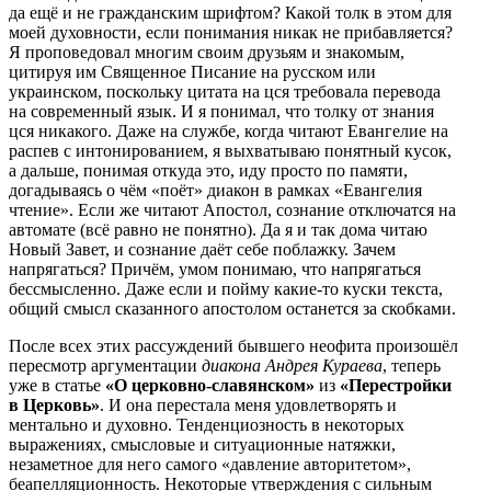
да ещё и не гражданским шрифтом? Какой толк в этом для
моей духовности, если понимания никак не прибавляется?
Я проповедовал многим своим друзьям и знакомым,
цитируя им Священное Писание на русском или
украинском, поскольку цитата на цся требовала перевода
на современный язык. И я понимал, что толку от знания
цся никакого. Даже на службе, когда читают Евангелие на
распев с интонированием, я выхватываю понятный кусок,
а дальше, понимая откуда это, иду просто по памяти,
догадываясь о чём «поёт» диакон в рамках «Евангелия
чтение». Если же читают Апостол, сознание отключатся на
автомате (всё равно не понятно). Да я и так дома читаю
Новый Завет, и сознание даёт себе поблажку. Зачем
напрягаться? Причём, умом понимаю, что напрягаться
бессмысленно. Даже если и пойму какие-то куски текста,
общий смысл сказанного апостолом останется за скобками.
После всех этих рассуждений бывшего неофита произошёл
пересмотр аргументации
диакона Андрея Кураева
, теперь
уже в статье
«О церковно-славянском»
из
«Перестройки
в Церковь»
. И она перестала меня удовлетворять и
ментально и духовно. Тенденциозность в некоторых
выражениях, смысловые и ситуационные натяжки,
незаметное для него самого «давление авторитетом»,
беапелляционность. Некоторые утверждения с сильным