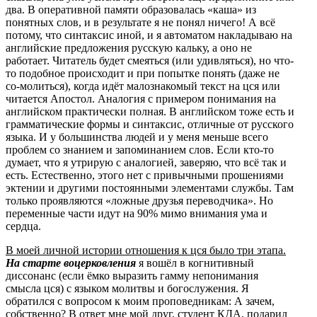
два. В оперативной памяти образовалась «каша» из
понятных слов, и в результате я не понял ничего! А всё
потому, что синтаксис иной, и я автоматом накладываю на
английские предложения русскую кальку, а оно не
работает. Читатель будет смеяться (или удивляться), но что-
то подобное происходит и при попытке понять (даже не
со-молиться), когда идёт малознакомый текст на цся или
читается Апостол. Аналогия с примером понимания на
английском практически полная. В английском тоже есть и
грамматические формы и синтаксис, отличные от русского
языка. И у большинства людей и у меня меньше всего
проблем со знанием и запоминанием слов. Если кто-то
думает, что я утрирую с аналогией, заверяю, что всё так и
есть. Естественно, этого нет с привычными прошениями
эктении и другими постоянными элементами службы. Там
только проявляются «ложные друзья переводчика». Но
переменные части идут на 90% мимо внимания ума и
сердца.
В моей личной истории отношения к цся было три этапа.
На старте воцерковления
я вошёл в когнитивный
диссонанс (если ёмко выразить гамму непонимания
смысла цся) с языком молитвы и богослужения. Я
обратился с вопросом к моим проповедникам: А зачем,
собственно? В ответ мне мой друг, студент КДА, подарил