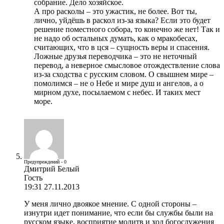
собрание. Дело хозяйское.
А про расколы – это ужастик, не более. Вот ты,
лично, уйдёшь в раскол из-за языка? Если это будет
решение поместного собора, то конечно же нет! Так и
не надо об остальных думать, как о мракобесах,
считающих, что в цся – сущность веры и спасения.
Ложные друзья переводчика – это не неточный
перевод, а неверное смысловое отождествление слова
из-за сходства с русским словом. О свышнем мире –
помолимся – не о Небе и мире душ и ангелов, а о
мирном духе, посылаемом с небес. И таких мест
море.
Предупреждений - 0
Дмитрий Белый
Гость
19:31 27.11.2013
У меня лично двоякое мнение. С одной стороны –
изнутри идет понимание, что если бы службы были на
русском языке, восприятие молитв и ход богослужения