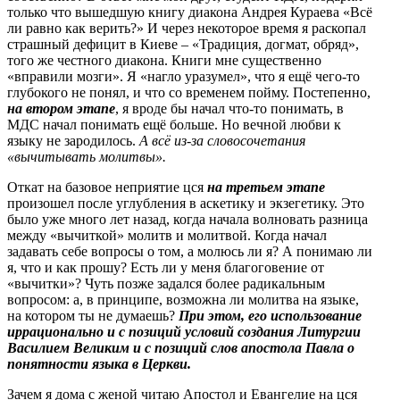
только что вышедшую книгу диакона Андрея Кураева «Всё
ли равно как верить?» И через некоторое время я раскопал
страшный дефицит в Киеве – «Традиция, догмат, обряд»,
того же честного диакона. Книги мне существенно
«вправили мозги». Я «нагло уразумел», что я ещё чего-то
глубокого не понял, и что со временем пойму. Постепенно,
на втором этапе
, я вроде бы начал что-то понимать, в
МДС начал понимать ещё больше. Но вечной любви к
языку не зародилось.
А всё из-за словосочетания
«вычитывать молитвы».
Откат на базовое неприятие цся
на третьем этапе
произошел после углубления в аскетику и экзегетику. Это
было уже много лет назад, когда начала волновать разница
между «вычиткой» молитв и молитвой. Когда начал
задавать себе вопросы о том, а молюсь ли я? А понимаю ли
я, что и как прошу? Есть ли у меня благоговение от
«вычитки»? Чуть позже задался более радикальным
вопросом: а, в принципе, возможна ли молитва на языке,
на котором ты не думаешь?
При этом, его использование
иррационально и с позиций условий создания Литургии
Василием Великим и с позиций слов апостола Павла о
понятности языка в Церкви.
Зачем я дома с женой читаю Апостол и Евангелие на цся