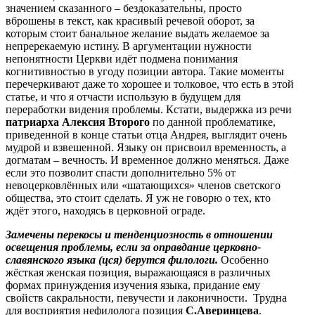
значением сказанного – бездоказательны, просто
вброшены в текст, как красивый речевой оборот, за
которым стоит банальное желание выдать желаемое за
непререкаемую истину. В аргументации нужности
непонятности Церкви идёт подмена понимания
когнитивностью в угоду позиции автора. Такие моменты
перечеркивают даже то хорошее и толковое, что есть в этой
статье, и что я отчасти использую в будущем для
переработки видения проблемы. Кстати, выдержка из речи
патриарха Алексия Второго
по данной проблематике,
приведенной в конце статьи отца Андрея, выглядит очень
мудрой и взвешенной. Языку он присвоил временность, а
догматам – вечность. И временное должно меняться. Даже
если это позволит спасти дополнительно 5% от
невоцерковлённых или «шатающихся» членов светского
общества, это стоит сделать. Я уж не говорю о тех, кто
ждёт этого, находясь в церковной ограде.
Замечены перекосы и тенденциозность в отношении
освещения проблемы, если за оправдание церковно-
славянского языка (цся) берутся филологи.
Особенно
жёсткая женская позиция, выражающаяся в различных
формах принуждения изучения языка, придание ему
свойств сакральности, певучести и лаконичности. Трудна
для восприятия нефилолога позиция
С.Аверинцева
.