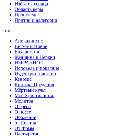
Избыток сердца
Область веры
Проповедь
Притчи и аллегории
Темы
Апокалипсис
Ветхое и Новое
Евхаристия
Женщина в Церкви
ИЗБРАННОЕ
Исповедь и покаяние
Иудеохристианство
Кенозис
Критика Предания
Мёртвый культ
Моё Христианство
Молитва
О ереси
О посте
Обожение
от Иоанна
От Фомы
Пастырство