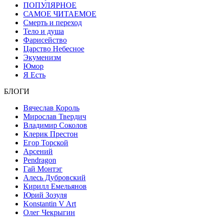
ПОПУЛЯРНОЕ
САМОЕ ЧИТАЕМОЕ
Смерть и переход
Тело и душа
Фарисейство
Царство Небесное
Экуменизм
Юмор
Я Есть
БЛОГИ
Вячеслав Король
Мирослав Твердич
Владимир Соколов
Клерик Престон
Егор Topской
Арсений
Pendragon
Гай Монтэг
Алесь Дубровский
Кирилл Емельянов
Юрий Зозуля
Konstantin V Art
Олег Чекрыгин