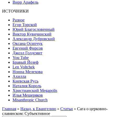
Вирр Арафель
ИСТОЧНИКИ
Разное
Егор Торской
Юрий Благословенный
Виктор Кувичинский
Александр Дубровский
Оксана Осипчук
Евгений Фирсов
Джоэл Голдсмит
You Tube
Бравый Йозеф
Len Voltchek
Нонна Мелехова
Ахилла
Киевская Русь
Наталия Король
Христианский Megapolis
Илья Мещеряков
Misanthropic Church
Главная
»
Назад, к Евангелию
»
Статьи
» Сага о церковно-
славянском: Субъективное