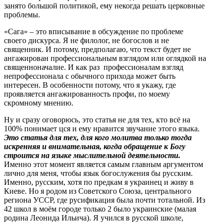
занято большой политикой, ему некогда решать церковные
проблемы.
«Сага» – это вписывание в обсуждение по проблеме
своего дискурса. Я не филолог, не богослов и не
священник. И потому, предполагаю, что текст будет не
ангажирован профессиональным взглядом или оглядкой на
священноначалие. И как раз профессионалам взгляд
непрофессионала с обычного прихода может быть
интересен. В особенности потому, что я укажу, где
проявляется ангажированность профи, по моему
скромному мнению.
Ну и сразу оговорюсь, это статья не для тех, кто всё на
100% понимает цся и ему нравится звучание этого языка.
Это статья для тех, для кого молитва только тогда
искренняя и внимательная, когда обращение к Богу
строится на языке мыслительной деятельности.
Именно этот момент является самым главным аргументом
лично для меня, чтобы язык богослужения бы русским.
Именно, русским, хотя по предкам я украинец и живу в
Киеве. Но я родом из Советского Союза, центрального
региона УССР, где русификация была почти тотальной. Из
42 школ в моём городе только 2 было украинские (малая
родина Леонида Ильича). Я учился в русской школе,