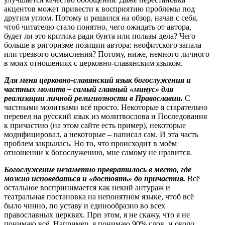
акцентов может привести к восприятию проблемы под
другим углом. Потому и решился на обзор, начав с себя,
чтоб читателю стало понятно, чего ожидать от автора,
будет ли это критика ради бунта или пользы дела? Чего
больше в ригоризме позиции автора: неофитского запала
или трезвого осмысления? Потому, ниже, немного личного
в моих отношениях с церковно-славянским языком.
Для меня церковно-славянский язык богослужения и
частных молитв – самый главный «минус» для
реализации личной религиозности в Православии.
С
частными молитвами всё просто. Некоторые я старательно
перевел на русский язык из молитвослова и Последования
к причастию (на этом сайте есть пример), некоторые
модифицировал, а некоторые – написал сам. И эта часть
проблем закрылась. Но то, что происходит в моём
отношении к богослужению, мне самому не нравится.
Богослужение незаметно превратилось в место, где
можно исповедаться и «достоять» до причастия.
Всё
остальное воспринимается как некий антураж и
театральная постановка на непонятном языке, чтоб всё
было чинно, по уставу и единообразно во всех
православных церквях. При этом, я не скажу, что я не
понимаю всё. Например, я понимаю 90% слов, и около