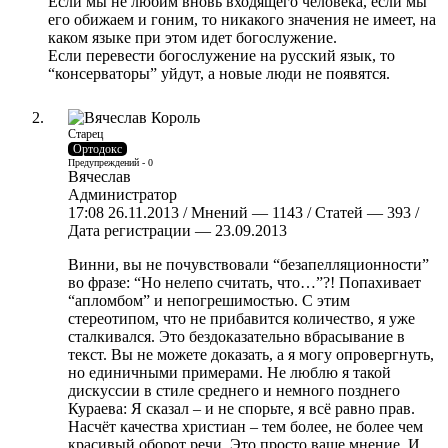
Если мы не любим вновь входящего человека, если мы
его обижаем и гоним, то никакого значения не имеет, на
каком языке при этом идет богослужение.
Если перевести богослужение на русский язык, то
“консерваторы” уйдут, а новые люди не появятся.
Старец
Ортодокс
Предупреждений - 0
Вячеслав
Администратор
17:08 26.11.2013 / Мнений — 1143 / Статей — 393 /
Дата регистрации — 23.09.2013
Винни, вы не почувствовали “безапелляционности”
во фразе: “Но нелепо считать, что…”?! Попахивает
“апломбом” и непогрешимостью. С этим
стереотипом, что не прибавится количество, я уже
сталкивался. Это бездоказательно вбрасывание в
текст. Вы не можете доказать, а я могу опровергнуть,
но единичными примерами. Не люблю я такой
дискуссии в стиле среднего и немного позднего
Кураева: Я сказал – и не спорьте, я всё равно прав.
Насчёт качества христиан – тем более, не более чем
красивый оборот речи. Это просто ваше мнение. И