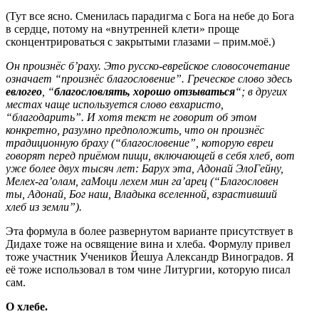
(Тут все ясно. Сменилась парадигма с Бога на небе до Бога
в сердце, потому на «внутренней клети» проще
сконцентрироваться с закрытыми глазами – прим.моё.)
Он произнёс б’раху. Это русско-еврейское словосочетание
означает “произнёс благословение”. Греческое слово здесь
евлогео
, “
благословлять, хорошо отзываться
“; в других
местах чаще используется слово евхаристо,
“благодарить”. И хотя текст не говорит об этом
конкретно, разумно предположить, что он произнёс
традиционную браху (“благословение”, которую евреи
говорят перед приёмом пищи, включающей в себя хлеб, вот
уже более двух тысяч лет:
Барух эта, Адонай ЭлоГейну,
Мелех-га’олам, гаМоци лехем мин га’арец (“Благословен
ты, Адонай, Бог наш, Владыка вселенной, взрастивший
хлеб из земли”).
Эта формула в более развернутом варианте присутствует в
Дидахе тоже на освящение вина и хлеба. Формулу привел
тоже участник Учеников Йешуа Александр Виноградов. Я
её тоже использовал в том чине Литургии, которую писал
сам.
О хлебе.