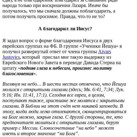
народа только при воскрешении Лазаря. Иначе бы
получалось, что мы сначала должны поблагодарить, а
потом получить просимое. Правда, что-то не то?
А благодарил ли Иисус?
Я задал вопрос о форме благодарения Иисуса в двух
еврейских группах на ФБ. В группе «Ученики Йешуа» я
получил развернутый ответ от члена группы
Aivars
Justovics
, который прислал мне такую выдержку из
Еврейского Нового Завета в переводе Давида Стерна на
цитату «
подняв глаза к небесам, произнес молитву
благословения
».
Взглянув на небо… В шести местах отмечено, что Йешуа
молился с открытыми глазами (здесь; Mк. 6:41, 7:34; Лук.
9:16; Ин. 11:41, 17:1). Сегодня все евреи, в целом,
поступают также, христиане же молятся с закрытыми
глазами. В Библии на этот счёт нет никакой заповеди. В
эпоху, когда люди легко отвлекаются, сконцентрироваться
на Боге можно, закрыв глаза. С другой стороны, те, кто
предпочитает молиться с открытыми глазами, берут
пример с Мессии. Словосочетание “на небо” может
иметь и второе значение “на Бога”.