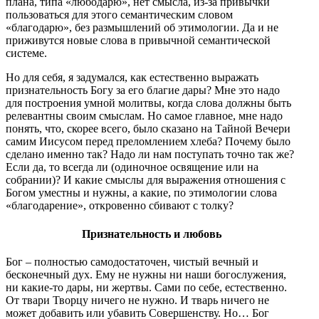
плана, типа «любодарю», нет смысла, из-за привычки
пользоваться для этого семантическим словом
«благодарю», без размышлений об этимологии. Да и не
приживутся новые слова в привычной семантической
системе.
Но для себя, я задумался, как естественно выражать
признательность Богу за его благие дары? Мне это надо
для построения умной молитвы, когда слова должны быть
релевантны своим смыслам. Но самое главное, мне надо
понять, что, скорее всего, было сказано на Тайной Вечери
самим Иисусом перед преломлением хлеба? Почему было
сделано именно так? Надо ли нам поступать точно так же?
Если да, то всегда ли (одиночное освящение или на
собрании)? И какие смыслы для выражения отношения с
Богом уместны и нужны, а какие, по этимологии слова
«благодарение», откровенно сбивают с толку?
Признательность и любовь
Бог – полностью самодостаточен, чистый вечный и
бесконечный дух. Ему не нужны ни наши богослужения,
ни какие-то дары, ни жертвы. Сами по себе, естественно.
От твари Творцу ничего не нужно. И тварь ничего не
может добавить или убавить Совершенству. Но… Бог