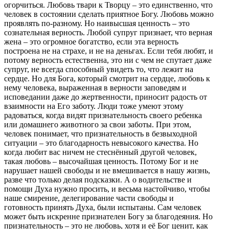
огорчиться. Любовь твари к Творцу – это единственно, что
человек в состоянии сделать приятное Богу. Любовь можно
проявлять по-разному. Но наивысшая ценность – это
сознательная верность. Любой супруг признает, что верная
жена – это огромное богатство, если эта верность
построена не на страхе, и не на деньгах. Если тебя любят, и
потому верность естественна, это ни с чем не спутает даже
супруг, не всегда способный увидеть то, что лежит на
сердце. Но для Бога, который смотрит на сердце, любовь к
нему человека, выраженная в верности заповедям и
исповедании даже до жертвенности, приносит радость от
взаимности на Его заботу. Люди тоже умеют этому
радоваться, когда видят признательность своего ребенка
или домашнего животного за свои заботы. При этом,
человек понимает, что признательность в безвыходной
ситуации – это благодарность невысокого качества. Но
когда любит вас ничем не стеснённый другой человек,
такая любовь – высочайшая ценность. Потому Бог и не
нарушает нашей свободы и не вмешивается в нашу жизнь,
разве что только делая подсказки. А о водительстве и
помощи Духа нужно просить, и весьма настойчиво, чтобы
наше смирение, делегирование части свободы и
готовность принять Духа, были испытаны. Сам человек
может быть искренне признателен Богу за благодеяния. Но
признательность – это не любовь, хотя и её Бог ценит, как