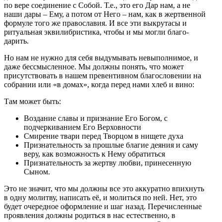
по вере соединение с Собой. Т.е., это его Дар нам, а не
наши дары – Ему, а потом от Него – нам, как в жертвенной
формуле того же православия. И все эти выкрутасы и
ритуальная эквилибристика, чтобы и мы могли благо-
дарить.
Но нам не нужно для себя выдумывать невыполнимое, и
даже бессмысленное. Мы должны понять, что может
присутствовать в нашем превентивном благословении на
собрании или «в домах», когда перед нами хлеб и вино:
Там может быть:
Воздание славы и признание Его Богом, с
подчеркиванием Его Верховности
Смирение твари перед Творцом в нищете духа
Признательность за прошлые благие деяния и саму
веру, как возможность к Нему обратиться
Признательность за жертву любви, принесенную
Сыном.
Это не значит, что мы должны все это аккуратно впихнуть
в одну молитву, написать её, и молиться по ней. Нет, это
будет очередное оформление и шаг назад. Перечисленные
проявления должны родиться в нас естественно, в