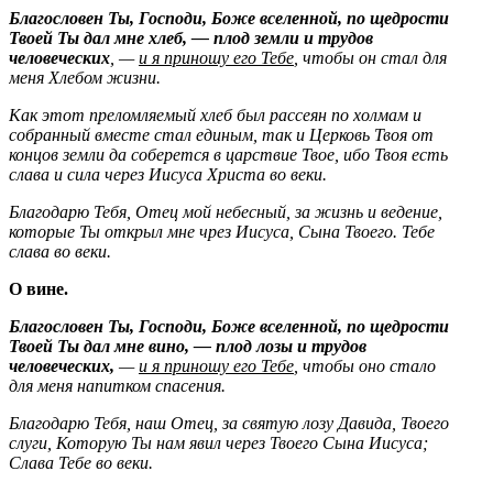
Благословен Ты, Господи, Боже вселенной, по щедрости
Твоей Ты дал мне хлеб, — плод земли и трудов
человеческих
, —
и я приношу его Тебе
, чтобы он стал для
меня Хлебом жизни.
Как этот преломляемый хлеб был рассеян по холмам и
собранный вместе стал единым, так и Церковь Твоя от
концов земли да соберется в царствие Твое, ибо Твоя есть
слава и сила через Иисуса Христа во веки.
Благодарю Тебя, Отец мой небесный, за жизнь и ведение,
которые Ты открыл мне чрез Иисуса, Сына Твоего. Тебе
слава во веки.
О вине.
Благословен Ты, Господи, Боже вселенной, по щедрости
Твоей Ты дал мне вино, — плод лозы и трудов
человеческих,
—
и я приношу его Тебе
, чтобы оно стало
для меня напитком спасения.
Благодарю Тебя, наш Отец, за святую лозу Давида, Твоего
слуги, Которую Ты нам явил через Твоего Сына Иисуса;
Слава Тебе во веки.