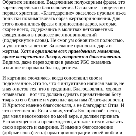
Обратите внимание. Выделенные полужирным фразы, это
корень еврейского благословения. Остальное – творчество
первых христиан. «Благодарение» оказалось нужным из-за
попытки позаимствовать образ жертвоприношения. Для
этого вклинились фразы о принесении даров, которые,
скорее всего, содержались в молитвах ветхозаветных
священников в процессе жертвоприношений
(подчеркнутые слова). Не смог ум обновиться полностью,
и ухватился за ветхое. За желание приносить дары и
жертвы. Хотя
в оригинале всех приведенных моментов,
кроме воскрешения Лазаря, говорится о благословении.
Видимо, даже переводчики в рамках РБО оказались
излишне очарованы благодарением.
И картинка сложилась, когда сопоставил свое и
подсказанное. Это то, что я интуитивно написал выше, не
зная ответов тех, кто в традиции. Благословлять, хорошо
отзываться – вот что должна сделать признательная Богу
тварь за его благие и чудесные дары нам (благо-дарность).
И Христос именно благословлял, а не благодарил Отца. И
это естественно. Если я хочу, чтобы Бог произвёл нечто,
для меня невозможное по моей вере, я должен признать
Его могущество и превосходство, а также этим высказать
свою верность и смирение. И именно благословение
(добрые слова) есть формат демонстрации своей любви и