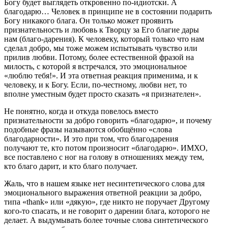
Богу будет выглядеть откровенно по-идиотски. А
благодарю… Человек в принципе не в состоянии подарить
Богу никакого блага. Он только может проявить
признательность и любовь к Творцу за Его благие дары
нам (благо-дарения). К человеку, который только что нам
сделал добро, мы тоже можем испытывать чувство или
прилив любви. Потому, более естественной фразой на
милость, с которой я встречался, это эмоциональное
«люблю тебя!». И эта ответная реакция применима, и к
человеку, и к Богу. Если, по-честному, любви нет, то
вполне уместным будет просто сказать «я признателен».
Не понятно, когда и откуда повелось вместо
признательности за добро говорить «благодарю», и почему
подобные фразы называются обобщённо «слова
благодарности». И это при том, что благодарения
получают те, кто потом произносит «благодарю». ИМХО,
все поставлено с ног на голову в отношениях между тем,
кто благо дарит, и кто благо получает.
Жаль, что в нашем языке нет несинтетического слова для
эмоционального выражения ответной реакции за добро,
типа «thank» или «дякую», где никто не поручает Другому
кого-то спасать, и не говорит о дарении блага, которого не
делает. А выдумывать более точные слова синтетического