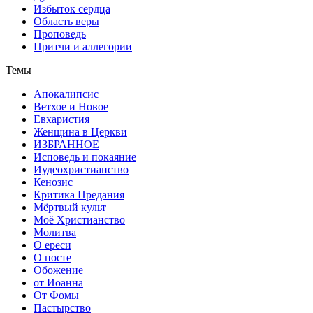
Избыток сердца
Область веры
Проповедь
Притчи и аллегории
Темы
Апокалипсис
Ветхое и Новое
Евхаристия
Женщина в Церкви
ИЗБРАННОЕ
Исповедь и покаяние
Иудеохристианство
Кенозис
Критика Предания
Мёртвый культ
Моё Христианство
Молитва
О ереси
О посте
Обожение
от Иоанна
От Фомы
Пастырство