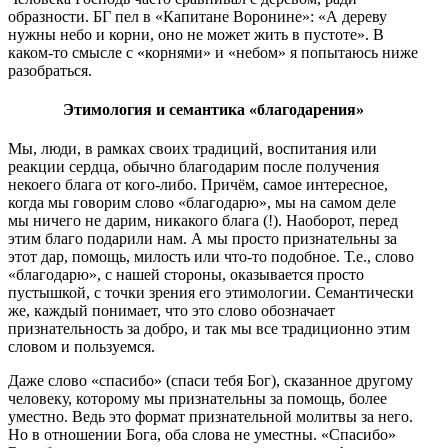
образности. БГ пел в «Капитане Воронине»: «А дереву
нужны небо и корни, оно не может жить в пустоте». В
каком-то смысле с «корнями» и «небом» я попытаюсь ниже
разобраться.
Этимология и семантика «благодарения»
Мы, люди, в рамках своих традиций, воспитания или
реакции сердца, обычно благодарим после получения
некоего блага от кого-либо. Причём, самое интересное,
когда мы говорим слово «благодарю», мы на самом деле
мы ничего не дарим, никакого блага (!). Наоборот, перед
этим благо подарили нам. А мы просто признательны за
этот дар, помощь, милость или что-то подобное. Т.е., слово
«благодарю», с нашей стороны, оказывается просто
пустышкой, с точки зрения его этимологии. Семантически
же, каждый понимает, что это слово обозначает
признательность за добро, и так мы все традиционно этим
словом и пользуемся.
Даже слово «спасибо» (спаси тебя Бог), сказанное другому
человеку, которому мы признательны за помощь, более
уместно. Ведь это формат признательной молитвы за него.
Но в отношении Бога, оба слова не уместны. «Спасибо»