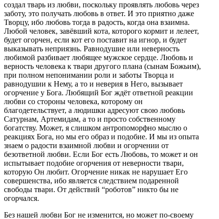
создал тварь из любви, поскольку проявлять любовь через
заботу, это получать любовь в ответ. И это приятно даже
Творцу, ибо любовь тогда в радость, когда она взаимна.
Любой человек, завёвший кота, которого кормит и лелеет,
будет огорчен, если кот его поставит на игнор, и будет
выказывать неприязнь. Равнодушие или неверность
любимой разбивает любящее мужское сердце. Любовь и
верность человека к твари другого плана (сынам Божьим),
при полном непонимании роли и заботы Творца и
равнодушии к Нему, а то и неверия в Него, вызывает
огорчение у Бога. Любящий Бог ждёт ответной реакции
любви со стороны человека, которому он
благодетельствует, а людишки адресуют свою любовь
Сатурнам, Артемидам, а то и просто собственному
богатству. Может, я слишком антропоморфно мыслю о
реакциях Бога, но мы его образ и подобие. И мы из опыта
знаем о радости взаимной любви и огорчении от
безответной любви. Если Бог есть Любовь, то может и он
испытывает подобие огорчения от неверности твари,
которую Он любит. Огорчение никак не нарушает Его
совершенства, ибо является следствием подаренной
свободы твари. От действий “роботов” никто бы не
огорчался.
Без нашей любви Бог не изменится, но может по-своему