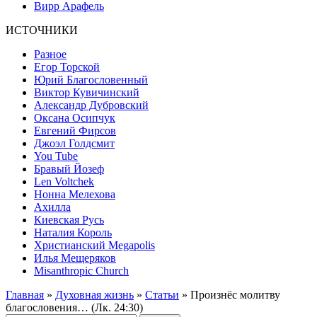
Вирр Арафель
ИСТОЧНИКИ
Разное
Егор Торской
Юрий Благословенный
Виктор Кувичинский
Александр Дубровский
Оксана Осипчук
Евгений Фирсов
Джоэл Голдсмит
You Tube
Бравый Йозеф
Len Voltchek
Нонна Мелехова
Ахилла
Киевская Русь
Наталия Король
Христианский Megapolis
Илья Мещеряков
Misanthropic Church
Главная
»
Духовная жизнь
»
Статьи
» Произнёс молитву
благословения… (Лк. 24:30)