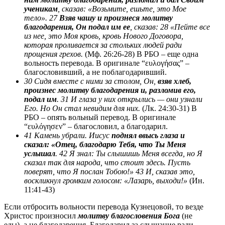
ученикам
, сказав: «Возьмите, ешьте, это Мое
тело». 27
Взяв чашу и произнеся молитву
благодарения, Он подал им ее
, сказав: 28 «Пейте все
из нее, это Моя кровь, кровь Нового Договора,
которая проливается за стольких людей ради
прощения грехов.
(Мф. 26:26-28) В РБО – еще одна
вольность перевода. В оригинале “ευλογήσας” –
благословивший, а не поблагодаривший.
30 Сидя вместе с ними за столом, Он,
взяв хлеб,
произнес молитву благодарения и, разломив его,
подал им
. 31 И глаза у них открылись — они узнали
Его. Но Он стал невидим для них.
(Лк. 24:30-31) В
РБО – опять вольный перевод. В оригинале
“ευλόγησεν” – благословил, а благодарил.
41 Камень убрали. Иисус
поднял ввысь глаза и
сказал: «Отец, благодарю Тебя, что Ты Меня
услышал
. 42 Я знал: Ты слышишь Меня всегда, но Я
сказал так для народа, что стоит здесь. Пусть
поверят, что Я послан Тобою!» 43 И, сказав это,
воскликнул громким голосом: «Лазарь, выходи!»
(Ин.
11:41-43)
Если отбросить вольности перевода Кузнецовой, то везде
Христос произносил
молитву благословения Бога
(не
еды), а не благодарения. Благодарил за слышание ради