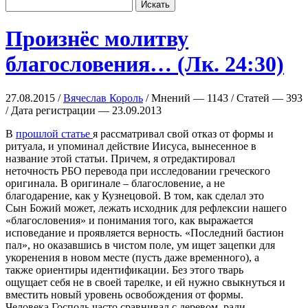
Произнёс молитву
благословения… (Лк. 24:30)
27.08.2015 /
Вячеслав Король
/ Мнений — 1143 / Статей — 393
/ Дата регистрации — 23.09.2013
В
прошлой статье
я рассматривал свой отказ от формы и
ритуала, и упоминал действие Иисуса, вынесенное в
название этой статьи. Причем, я отредактировал
неточность РБО перевода при исследовании греческого
оригинала. В оригинале – благословение, а не
благодарение, как у Кузнецовой. В том, как сделал это
Сын Божий может, лежать исходник для рефлексии нашего
«благословения» и понимания того, как выражается
исповедание и проявляется верность. «Последний бастион
пал», но оказавшись в чистом поле, ум ищет зацепки для
укоренения в новом месте (пусть даже временного), а
также ориентиры идентификации. Без этого тварь
ощущает себя не в своей тарелке, и ей нужно свыкнуться и
вместить новый уровень освобождения от формы.
Человека Господь часто сравнивал с деревом, ради