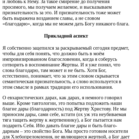
и любовь к Нему. За такое смирение до получения
просимого, мы получаем желаемое, и высказываем
признательность за это. И признательность тоже может
быть выражена возданием славы, а не словом
«благодарю», когда мы не можем дать Богу никакого блага.
Прикладной аспект
Я собственно зацепился за раскрываемый сегодня предмет,
чтобы для себя понять, что должно быть в моём
импровизированном благословении, когда я соберусь
сотворить в воспоминание Жертвы. И я уже понял, что
слова благодарю, там может и не быть. Хотя Бог,
естественно, понимает, что за этим словом скрывается
семантическая признательность, а слово используется в
этом смысле в рамках традиции его использования.
О евхаристических дарах, как дарах, я немного говорил
выше. Кроме тавтологии, это попытка подложить наши
благие дары (благодарность) под Жертву Христову. Не мы
приносим дары, сами себе, кстати (ох уж эта неубиваемая
тяга тащить жертву к жертвеннику), а Бог пытается нам
подарить Себя. Ибо давать благие дары и быть благо-
дарным – это свойство Бога. Мы просто готовим носители
для Хлебопреломления, не являющиеся жертвой, а Бог дает