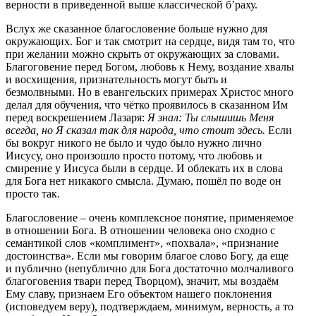
верности в приведенной выше классической б’раху.
Вслух же сказанное благословение больше нужно для
окружающих. Бог и так смотрит на сердце, видя там то, что
при желании можно скрыть от окружающих за словами.
Благоговение перед Богом, любовь к Нему, воздание хвалы
и восхищения, признательность могут быть и
безмолвными. Но в евангельских примерах Христос много
делал для обучения, что чётко проявилось в сказанном Им
перед воскрешением Лазаря:
Я знал: Ты слышишь Меня
всегда, но Я сказал так для народа, что стоит здесь.
Если
бы вокруг никого не было и чудо было нужно лично
Иисусу, оно произошло просто потому, что любовь и
смирение у Иисуса были в сердце. И облекать их в слова
для Бога нет никакого смысла. Думаю, пошёл по воде он
просто так.
Благословение – очень комплексное понятие, применяемое
в отношении Бога. В отношении человека оно сходно с
семантикой слов «комплимент», «похвала», «признание
достоинства». Если мы говорим благое слово Богу, да еще
и публично (непублично для Бога достаточно молчаливого
благоговения твари перед Творцом), значит, мы воздаём
Ему славу, признаем Его объектом нашего поклонения
(исповедуем веру), подтверждаем, минимум, верность, а то