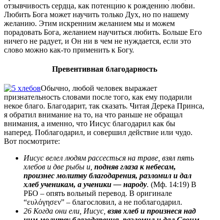
отзывчивость сердца, как потенцию к рождению любви.
Любить Бога может научить только Дух, но по нашему
желанию. Этим искренним желанием мы и можем
порадовать Бога, желанием научиться любить. Больше Его
ничего не радует, и Он ни в чем не нуждается, если это
слово можно как-то применить к Богу.
Превентивная благодарность
Обычно, любой человек выражает
признательность словами после того, как ему подарили
некое благо. Благодарит, так сказать. Читая Дерека Принса,
я обратил внимание на то, на что раньше не обращал
внимания, а именно, что Иисус благодарил как бы
наперед. Поблагодарил, и совершил действие или чудо.
Вот посмотрите:
Иисус велел людям рассесться на траве, взял пять
хлебов и две рыбы и,
подняв глаза к небесам,
произнес молитву благодарения, разломил и дал
хлеб ученикам, а ученики — народу
.
(Мф. 14:19) В
РБО – опять вольный перевод. В оригинале
“ευλόγησεν” – благословил, а не поблагодарил.
26 Когда они ели, Иисус,
взяв хлеб и произнеся над
ним молитву благодарения, разломил и дал Своим