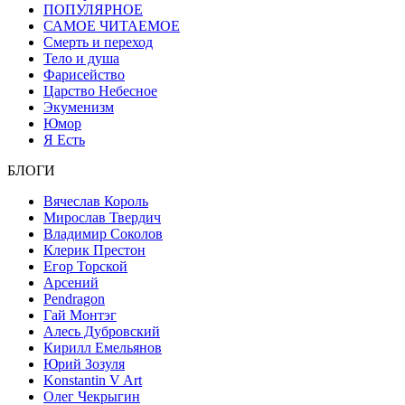
ПОПУЛЯРНОЕ
САМОЕ ЧИТАЕМОЕ
Смерть и переход
Тело и душа
Фарисейство
Царство Небесное
Экуменизм
Юмор
Я Есть
БЛОГИ
Вячеслав Король
Мирослав Твердич
Владимир Соколов
Клерик Престон
Егор Topской
Арсений
Pendragon
Гай Монтэг
Алесь Дубровский
Кирилл Емельянов
Юрий Зозуля
Konstantin V Art
Олег Чекрыгин