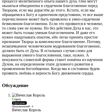
процессе молитвенного опыта нашего духа. Они могут
оказаться объединены в сердечном благоговении перед
Творцом, если мы дорастём до этого. Кстати, если мы
обращаемся к Богу в одиночном предстоянии, то все выше
перечисленное может быть проявлено в умно-сердечном
безмолвном благоговении. Если это проявится в человеке,
то слова уже не нужны. Но без действия Духа в нас, это
может быть только умным благоговением. И даже его
нужно нащупывать опытом, ибо легко принять простое
признание Творца за комплексное благоговение. Потому,
незапачканное человеческим мудрованием благоговение,
должно быть от Духа. В остальных случая слово для
выражения умного благословения, таки, нужно. А
ненужность словесной формы станет понятна из научения
Духом, на определенном этапе духовного развития и
проявленном богообщении. Когда мы в состоянии будем
проявить любовь и верность Богу движением сердца.
Обсуждение
Старец
Ортодокс
Предупреждений - 0
Вячеслав Король