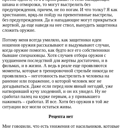
шпана и отморозки, то могут выстрелить без
предупреждения, причем, не по ногам. И что толку? Я как
христианин, вряд-ли пойду на превентивные выстрелы,
без предупреждения. Да и нападающие могут прикрыться
жертвой, да еще наведя на нее ствол, вынудить защитника
сложить оружие.
Потому меня всегда умиляло, как защитники идеи
ношения оружия рассказывают и выдумывают случаи,
когда оружие помогло, как будто все его собственники
бывшие спецназовцы. Хотя случаев отбора оружия с
ухудшением последствий для жертвы достаточно, и в
фильмах, и в жизни. А ведь в реале еще проявляются
моменты, которые в тренировочной стрельбе никогда не
проявлялись – неготовность выстрелить в человека на
ранение или поражение, о которой человек мог не
догадываться. Даже если перед ним явный негодяй, уже
натворивший кучу злодеяний, и он их увидел. Ну не
сработал палец на курке первым, а у привыкшего
нажимать – сработал. И все. Хотя без оружия в той же
ситуации все могли остаться живы.
Рецепта нет
Мне говорили, что есть унижения от насильников, которые