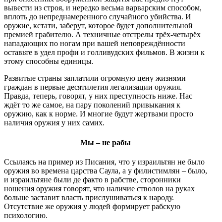
вывести из строя, и нередко весьма варварским способом,
вплоть до непреднамеренного случайного убийства. И
оружие, кстати, заберут, которое будет дополнительной
премией грабителю. А техничные отстрелы трёх-четырёх
нападающих по ногам при вашей неповреждённости
оставьте в удел профи и голливудских фильмов. В жизни к
этому способны единицы.
Развитые страны заплатили огромную цену жизнями
граждан в первые десятилетия легализации оружия.
Правда, теперь, говорят, у них преступность ниже. Нас
ждёт то же самое, на пару поколений привыкания к
оружию, как к норме. И многие будут жертвами просто
наличия оружия у них самих.
Мы – не рабы
Ссылаясь на пример из Писания, что у израильтян не было
оружия во времена царства Саула, а у филистимлян – было,
и израильтяне были де факто в рабстве, сторонники
ношения оружия говорят, что наличие стволов на руках
больше заставит власть прислушиваться к народу.
Отсутствие же оружия у людей формирует рабскую
психологию.