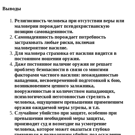
Выводы
Религиозность человека при отсутствии веры или
маловерии порождает псевдохристианскую
позицию самонадеянности.
Самонадеянность порождает потребность
застраховать любые риски, включая
маловероятное насилие.
Для маловера страховка от насилия видится в
постоянном ношении оружия.
Даже постоянное наличие оружия не решает
проблему безопасности в связи со многими
факторами частного насилия: неожиданностью
нападения, несвоевременной подготовкой к бою,
возникновением ценного заложника,
вооруженностью и количеством нападающих,
психологической неготовностью стрелять в
человека, ощущением превышения применением
оружия ожидаемой меры угрозы, и т.п.
Случайное убийство при защите, особенно при
превышении необходимой меры защиты,
производит суд и возмездие на усмотрение
человека, которое может оказаться глубоко
греховным и подводящим убийцу под осуждение