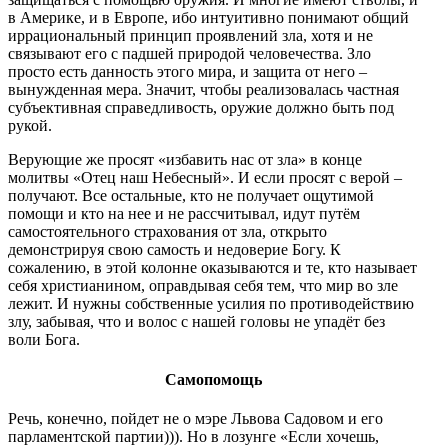
в Америке, и в Европе, ибо интуитивно понимают общий
иррациональный принцип проявлений зла, хотя и не
связывают его с падшей природой человечества. Зло
просто есть данность этого мира, и защита от него –
вынужденная мера. Значит, чтобы реализовалась частная
субъективная справедливость, оружие должно быть под
рукой.
Верующие же просят «избавить нас от зла» в конце
молитвы «Отец наш Небесный». И если просят с верой –
получают. Все остальные, кто не получает ощутимой
помощи и кто на нее и не рассчитывал, идут путём
самостоятельного страхования от зла, открыто
демонстрируя свою самость и недоверие Богу. К
сожалению, в этой колонне оказываются и те, кто называет
себя христианином, оправдывая себя тем, что мир во зле
лежит. И нужны собственные усилия по противодействию
злу, забывая, что и волос с нашей головы не упадёт без
воли Бога.
Самопомощь
Речь, конечно, пойдет не о мэре Львова Садовом и его
парламентской партии))). Но в лозунге «Если хочешь,