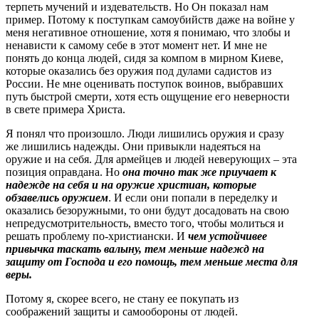
терпеть мучений и издевательств. Но Он показал нам
пример. Потому к поступкам самоубийств даже на войне у
меня негативное отношение, хотя я понимаю, что злобы и
ненависти к самому себе в этот момент нет. И мне не
понять до конца людей, сидя за компом в мирном Киеве,
которые оказались без оружия под дулами садистов из
России. Не мне оценивать поступок воинов, выбравших
путь быстрой смерти, хотя есть ощущение его неверности
в свете примера Христа.
Я понял что произошло. Люди лишились оружия и сразу
же лишились надежды. Они привыкли надеяться на
оружие и на себя. Для армейцев и людей неверующих – эта
позиция оправдана. Но
она точно так же приучает к
надежде на себя и на оружие христиан, которые
обзавелись оружием
. И если они попали в переделку и
оказались безоружными, то они будут досадовать на свою
непредусмотрительность, вместо того, чтобы молиться и
решать проблему по-христиански. И
чем устойчивее
привычка таскать валыну, тем меньше надежд на
защиту от Господа и его помощь, тем меньше места для
веры.
Потому я, скорее всего, не стану ее покупать из
соображений защиты и самообороны от людей.