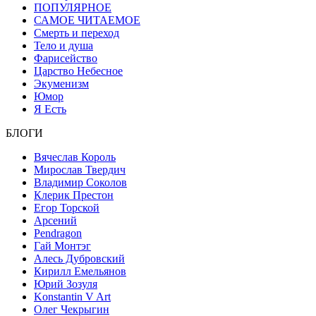
ПОПУЛЯРНОЕ
САМОЕ ЧИТАЕМОЕ
Смерть и переход
Тело и душа
Фарисейство
Царство Небесное
Экуменизм
Юмор
Я Есть
БЛОГИ
Вячеслав Король
Мирослав Твердич
Владимир Соколов
Клерик Престон
Егор Topской
Арсений
Pendragon
Гай Монтэг
Алесь Дубровский
Кирилл Емельянов
Юрий Зозуля
Konstantin V Art
Олег Чекрыгин