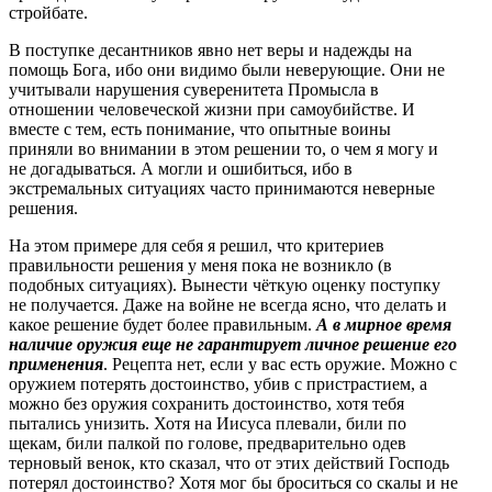
стройбате.
В поступке десантников явно нет веры и надежды на
помощь Бога, ибо они видимо были неверующие. Они не
учитывали нарушения суверенитета Промысла в
отношении человеческой жизни при самоубийстве. И
вместе с тем, есть понимание, что опытные воины
приняли во внимании в этом решении то, о чем я могу и
не догадываться. А могли и ошибиться, ибо в
экстремальных ситуациях часто принимаются неверные
решения.
На этом примере для себя я решил, что критериев
правильности решения у меня пока не возникло (в
подобных ситуациях). Вынести чёткую оценку поступку
не получается. Даже на войне не всегда ясно, что делать и
какое решение будет более правильным.
А в мирное время
наличие оружия еще не гарантирует личное решение его
применения
. Рецепта нет, если у вас есть оружие. Можно с
оружием потерять достоинство, убив с пристрастием, а
можно без оружия сохранить достоинство, хотя тебя
пытались унизить. Хотя на Иисуса плевали, били по
щекам, били палкой по голове, предварительно одев
терновый венок, кто сказал, что от этих действий Господь
потерял достоинство? Хотя мог бы броситься со скалы и не