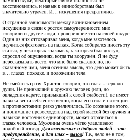
намного хуже, некоторые связки полностью не
восстановились, и навык к единоборствам был
значительно утрачен. И… искушения прекратились.
О странной зависимости между возникновением
искушения в связи с ростом самоуверенности мне
говорили и другие люди, проверившие это на своей шкуре.
Один из них отговаривал меня, когда мне захотелось
научиться фехтовать на палках. Когда собирался писать эту
статью, у некоторых знакомых, к которым был доступ,
спросил об ощущениях, когда ты вооружён. Я не буду
пересказывать всего, что мне было сказано, но, по
сказанному ими, меня осенила мысль, что дело может быть
в… глазах, походке, и положении тела.
Не смейтесь сразу. Христос говорил, что глаза – зеркало
души. Не привыкший к оружию человек (или, до
овладения карате, привыкший к своей слабости), не имеет
навыка вести себя естественно, когда его сила и потенции
в противостоянии резко увеличились. Но осознание этого,
и понимание превосходства над серой массой без оружия и
навыков восточных единоборств, может отразиться в
глазах человека. Мужчины очень чётко улавливают
подобный взгляд.
Для вменяемых и добрых людей – это
предупреждение, а для злых –
вызов
!
Т.е., дело не в том,
что Господь посылает искушения человеку за то, что он