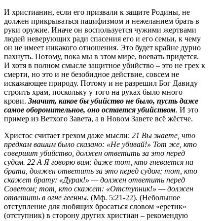
И христианин, если его призвали к защите Родины, не
должен прикрываться пацифизмом и нежеланием брать в
руки оружие. Иначе он воспользуется чужими жертвами
людей неверующих ради спасения его и его семьи, к чему
он не имеет никакого отношения. Это будет крайне дурно
пахнуть. Потому, пока мы в этом мире, воевать придется.
И хотя в полном смысле защитное убийство – это не грех к
смерти, но это и не безобидное действие, совсем не
искажающее природу. Потому и не разрешил Бог Давиду
строить храм, поскольку у того на руках было много
крови.
Значит, какое бы убийство не было, пусть даже
самое оборонительное, оно остается убийством
. И это
пример из Ветхого Завета, а в Новом Завете всё жёстче.
Христос считает грехом даже мысли:
21 Вы знаете, что
предкам вашим было сказано: «Не убивай!» Тот же, кто
совершит убийство, должен ответить за это перед
судом. 22 А Я говорю вам: даже тот, кто гневается на
брата, должен ответить за это перед судом; тот, кто
скажет брату: «Дурак!» — должен ответить перед
Советом; тот, кто скажет: «Отступник!» — должен
ответить в огне геенны.
(Мф. 5:21-22). (Небольшое
отступление для любящих бросаться словом «еретик»
(отступник) в сторону других христиан – рекомендую