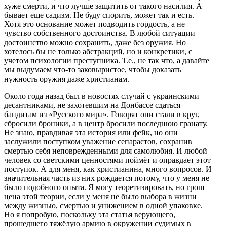
хуже смерти, и что лучше защитить от такого насилия. А
бывает еще садизм. Не буду спорить, может так и есть.
Хотя это основание может подводить гордость, а не
чувство собственного достоинства. В любой ситуации
достоинство можно сохранить, даже без оружия. Но
хотелось бы не только абстракций, но и конкретики, с
учетом психологии преступника. Т.е., не так что, а давайте
мы выдумаем что-то заковыристое, чтобы доказать
нужность оружия даже христианам.
Около года назад был в новостях случай с украинскими
десантниками, не захотевшим на Донбассе сдаться
бандитам из «Русского мира». Говорят они стали в круг,
сбросили броники, а в центр бросили последнюю гранату.
Не знаю, правдивая эта история или фейк, но они
заслужили поступком уважение сепарастов, сохранив
смертью себя неповрежденными для самолюбия. И любой
человек со светскими ценностями поймёт и оправдает этот
поступок. А для меня, как христианина, много вопросов. И
значительная часть из них рождается потому, что у меня не
было подобного опыта. Я могу теоретизировать, но грош
цена этой теории, если у меня не было выбора в жизни
между жизнью, смертью и унижением в одной упаковке.
Но я попробую, поскольку эта статья верующего,
прошедшего тяжёлую армию в окружении судимых в