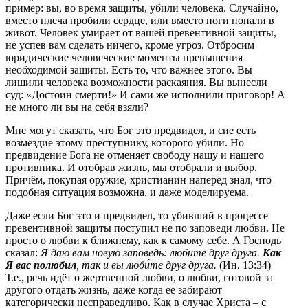
пример: вы, во время защиты, убили человека. Случайно,
вместо плеча пробили сердце, или вместо ноги попали в
живот. Человек умирает от вашей превентивной защиты,
не успев вам сделать ничего, кроме угроз. Отбросим
юридические человеческие моменты превышения
необходимой защиты. Есть то, что важнее этого. Вы
лишили человека возможности раскаяния. Вы вынесли
суд: «Достоин смерти!» И сами же исполнили приговор! А
не много ли вы на себя взяли?
Мне могут сказать, что Бог это предвидел, и сие есть
возмездие этому преступнику, которого убили. Но
предвидение Бога не отменяет свободу нашу и нашего
противника. И отобрав жизнь, мы отобрали и выбор.
Причём, покупая оружие, христианин наперед знал, что
подобная ситуация возможна, и даже моделируема.
Даже если Бог это и предвидел, то убивший в процессе
превентивной защиты поступил не по заповеди любви. Не
просто о любви к ближнему, как к самому себе. А Господь
сказал:
Я даю вам новую заповедь: любите друг друга.
Как
Я вас полюбил
, так и вы люби́те друг друга.
(Ин. 13:34)
Т.е., речь идёт о жертвенной любви, о любви, готовой за
другого отдать жизнь, даже когда ее забирают
категорически несправедливо. Как в случае Христа – с