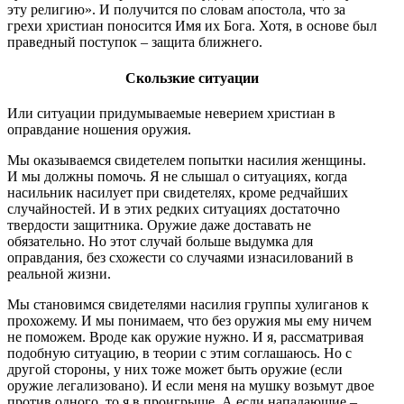
эту религию». И получится по словам апостола, что за
грехи христиан поносится Имя их Бога. Хотя, в основе был
праведный поступок – защита ближнего.
Скользкие ситуации
Или ситуации придумываемые неверием христиан в
оправдание ношения оружия.
Мы оказываемся свидетелем попытки насилия женщины.
И мы должны помочь. Я не слышал о ситуациях, когда
насильник насилует при свидетелях, кроме редчайших
случайностей. И в этих редких ситуациях достаточно
твердости защитника. Оружие даже доставать не
обязательно. Но этот случай больше выдумка для
оправдания, без схожести со случаями изнасилований в
реальной жизни.
Мы становимся свидетелями насилия группы хулиганов к
прохожему. И мы понимаем, что без оружия мы ему ничем
не поможем. Вроде как оружие нужно. И я, рассматривая
подобную ситуацию, в теории с этим соглашаюсь. Но с
другой стороны, у них тоже может быть оружие (если
оружие легализовано). И если меня на мушку возьмут двое
против одного, то я в проигрыше. А если нападающие –