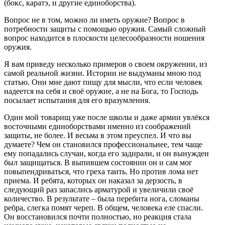
(бокс, каратэ, и другие единоборства).
Вопрос не в том, можно ли иметь оружие? Вопрос в
потребности защиты с помощью оружия. Самый сложный
вопрос находится в плоскости целесообразности ношения
оружия.
Я вам приведу несколько примеров о своем окружении, из
самой реальной жизни. Истории не выдуманы мною под
статью. Они мне дают пищу для мысли, что если человек
надеется на себя и своё оружие, а не на Бога, то Господь
посылает испытания для его вразумления.
Один мой товарищ уже после школы и даже армии увлёкся
восточными единоборствами именно из соображений
защиты, не более. И весьма в этом преуспел. И что вы
думаете? Чем он становился профессиональнее, тем чаще
ему попадались случаи, когда его задирали, и он вынужден
был защищаться. В выпившем состоянии он и сам мог
повыпендриваться, что греха таить. Но против лома нет
приема. И ребята, которых он наказал за дерзость, в
следующий раз запаслись арматурой и увеличили своё
количество. В результате – была перебита нога, сломаны
ребра, слегка помят череп. В общем, человека еле спасли.
Он восстановился почти полностью, но реакция стала