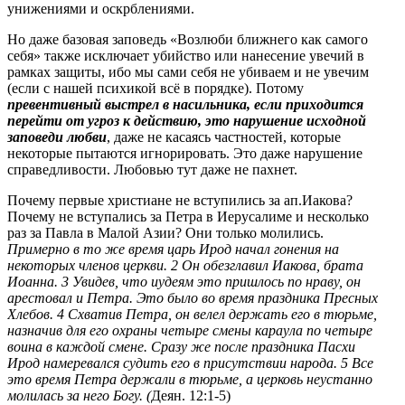
унижениями и оскрблениями.
Но даже базовая заповедь «Возлюби ближнего как самого
себя» также исключает убийство или нанесение увечий в
рамках защиты, ибо мы сами себя не убиваем и не увечим
(если с нашей психикой всё в порядке). Потому
превентивный выстрел в насильника, если приходится
перейти от угроз к действию, это нарушение исходной
заповеди любви
, даже не касаясь частностей, которые
некоторые пытаются игнорировать. Это даже нарушение
справедливости. Любовью тут даже не пахнет.
Почему первые христиане не вступились за ап.Иакова?
Почему не вступались за Петра в Иерусалиме и несколько
раз за Павла в Малой Азии? Они только молились.
Примерно в то же время царь Ирод начал гонения на
некоторых членов церкви. 2 Он обезглавил Иакова, брата
Иоанна. 3 Увидев, что иудеям это пришлось по нраву, он
арестовал и Петра. Это было во время праздника Пресных
Хлебов. 4 Схватив Петра, он велел держать его в тюрьме,
назначив для его охраны четыре смены караула по четыре
воина в каждой смене. Сразу же после праздника Пасхи
Ирод намеревался судить его в присутствии народа. 5 Все
это время Петра держали в тюрьме, а церковь неустанно
молилась за него Богу. (
Деян. 12:1-5)