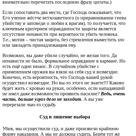
внимательно перечитать последнюю фразу цитаты.)
Если сопоставить два места, где Господь показывает, что
Его учение жёстче ветхозаветного (о приравнивании гнева
убийству и заповеди о любви к врагам), то получается, что
ключевым критерием оправданности защиты является
отсутствие ненависти при вероятности убить человека.
Т.е., мотив – чистая защита, без стремления выместить зло
или завладеть принадлежащим ему.
Возможно, вы даже убили случайно, не желая того. Да
ненависти не было, формальное оправдание в кармане. Но
есть ещё один нюанс. В случайном убийстве с
применением оружия вы взяли на себя суд и возмездие.
Конечно, есть вероятность, что Господь вашей рукой
осуществил возмездие. Но вы-то этого не знаете!!! Каково
будет жить с кровью на руках, особенно, если нападавший
не имел даже возможности проявить насилие?
Ведь, очень
часто, дальше угроз дело не заходит
. А вы уже
перерезали чью-то судьбу.
Суд и лишение выбора
Убив, мы осуществили суд, и даже произвели крайнюю
форму наказания. А мы не должны судить. Берём тот же