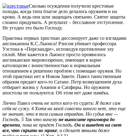
Сколько осуждения получили крестовые
походы, когда типа благое дело делалось оружием и на
крови. А ведь они шли защищать святыню. Святее защиты
сложно придумать. А результат – бесславное отступление.
Не угодно это было Господу.
Практика первых христиан диссонирует даже со взглядами
англиканина К.С.Льюиса! Рэнсом убивает профессора
Уэстона в «Переландре», исповедуя противление злу
силой. Мне кажется в Льюисе просто проявилось
англиканское мировоззрение, имеющее в корне
католицизм с воинственностью и нормальным
отношением к решению проблем с помощью оружия. Но
этой практики нет в Новом Завете. Павел таинственным
образом предает кого-то Сатане. Петр возмущением духа
отбирает жизнь у Анании и Сапфиры. Но оружием
апостолы не пользуются. Об этом нет даже намёка.
Лично Павел очень не хотел кого-то судить:
Я даже сам
себя не сужу. 4 Хотя на моей совести ничего нет, это еще
не значит, что я тем самым оправдан. Но судья мне —
Господь. 5 Так что ничему
не выносите приговора до
времени
, пока не придет Господь.
Он и выведет на свет
все, что скрыто во мраке
, и сделает явными даже
тайные помыслы.
(1 Кор. 4:3-5)