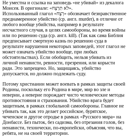
Не уместна и ссылка на заповедь «не убивай» из декалога
Моисея. В оригинале: «לֹא תִרְצָח».
Использованный глагол «רְצָח» обозначает безнравственное
преднамеренное убийство (ср. англ. murder), в отличие от
любого вообще убийства, например в результате
несчастного случая, в целях самообороны, во время войны
или по решению суда (ср. англ. kill). (Так как сама Библия
предписывает смертную казнь по решению суда в
результате нарушения некоторых заповедей, этот глагол не
может означать убийство вообще, при любых
обстоятельствах). Если обобщить, нельзя убивать из
личной ненависти, ревности, презрения, или корысти
ради. Это запрещено. Но, защищаясь, убийство
допускается, но должно подлежать суду.
Потому христианин может воевать в рамках защиты своей
Родины, поскольку его Родина в мире, мир во зле и
неверии, а неверие порождает чисто человеческие методы
противостояния и страхования. Убийство врага будет
защитным, в рамках глобальной самообороны. Главное не
убивать так, как это делает российское, бурятское,
чеченское и другое отродье в рамках «Русского мира» на
Донбассе. Без пыток, без садизма, без отрезания голов, без
ненависти, технически, по-европейски, объясняя, что вы,
ребята, не на своей территории.