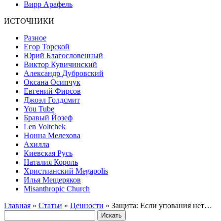
Вирр Арафель
ИСТОЧНИКИ
Разное
Егор Торской
Юрий Благословенный
Виктор Кувичинский
Александр Дубровский
Оксана Осипчук
Евгений Фирсов
Джоэл Голдсмит
You Tube
Бравый Йозеф
Len Voltchek
Нонна Мелехова
Ахилла
Киевская Русь
Наталия Король
Христианский Megapolis
Илья Мещеряков
Misanthropic Church
Главная
»
Статьи
»
Ценности
» Защита: Если упования нет…