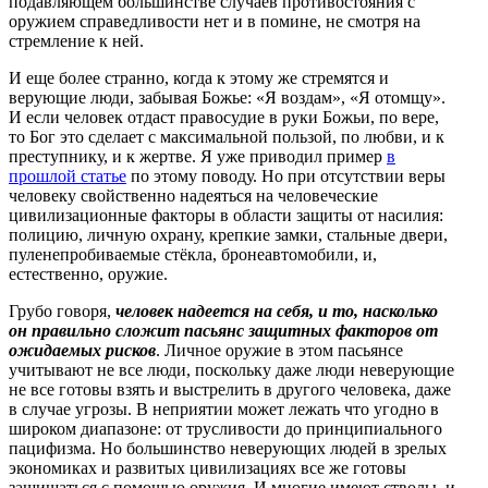
подавляющем большинстве случаев противостояния с
оружием справедливости нет и в помине, не смотря на
стремление к ней.
И еще более странно, когда к этому же стремятся и
верующие люди, забывая Божье: «Я воздам», «Я отомщу».
И если человек отдаст правосудие в руки Божьи, по вере,
то Бог это сделает с максимальной пользой, по любви, и к
преступнику, и к жертве. Я уже приводил пример
в
прошлой статье
по этому поводу. Но при отсутствии веры
человеку свойственно надеяться на человеческие
цивилизационные факторы в области защиты от насилия:
полицию, личную охрану, крепкие замки, стальные двери,
пуленепробиваемые стёкла, бронеавтомобили, и,
естественно, оружие.
Грубо говоря,
человек надеется на себя, и то, насколько
он правильно сложит пасьянс защитных факторов от
ожидаемых рисков
. Личное оружие в этом пасьянсе
учитывают не все люди, поскольку даже люди неверующие
не все готовы взять и выстрелить в другого человека, даже
в случае угрозы. В неприятии может лежать что угодно в
широком диапазоне: от трусливости до принципиального
пацифизма. Но большинство неверующих людей в зрелых
экономиках и развитых цивилизациях все же готовы
защищаться с помощью оружия. И многие имеют стволы, и