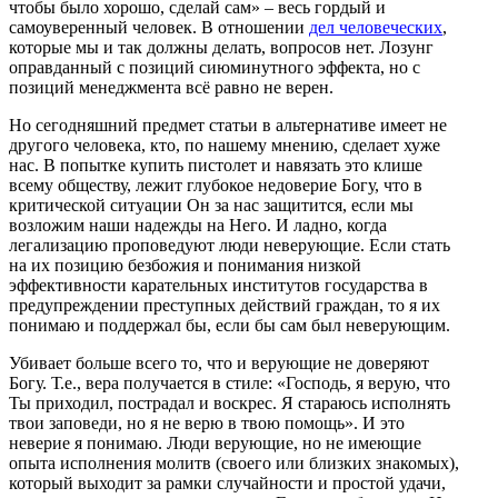
чтобы было хорошо, сделай сам» – весь гордый и
самоуверенный человек. В отношении
дел человеческих
,
которые мы и так должны делать, вопросов нет. Лозунг
оправданный с позиций сиюминутного эффекта, но с
позиций менеджмента всё равно не верен.
Но сегодняшний предмет статьи в альтернативе имеет не
другого человека, кто, по нашему мнению, сделает хуже
нас. В попытке купить пистолет и навязать это клише
всему обществу, лежит глубокое недоверие Богу, что в
критической ситуации Он за нас защитится, если мы
возложим наши надежды на Него. И ладно, когда
легализацию проповедуют люди неверующие. Если стать
на их позицию безбожия и понимания низкой
эффективности карательных институтов государства в
предупреждении преступных действий граждан, то я их
понимаю и поддержал бы, если бы сам был неверующим.
Убивает больше всего то, что и верующие не доверяют
Богу. Т.е., вера получается в стиле: «Господь, я верую, что
Ты приходил, пострадал и воскрес. Я стараюсь исполнять
твои заповеди, но я не верю в твою помощь». И это
неверие я понимаю. Люди верующие, но не имеющие
опыта исполнения молитв (своего или близких знакомых),
который выходит за рамки случайности и простой удачи,