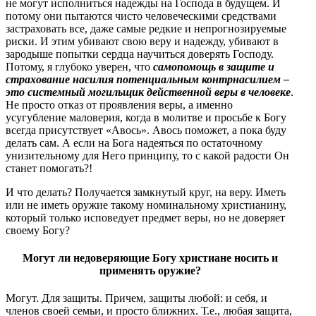
не могут исполниться надежды на Господа в будущем. И
потому они пытаются чисто человеческими средствами
застраховать все, даже самые редкие и непрогнозируемые
риски. И этим убивают свою веру и надежду, убивают в
зародыше попытки сердца научиться доверять Господу.
Потому, я глубоко уверен, что
самопомощь в защите и
страхование насилия потенциальным контрнасилием –
это системный могильщик действенной веры в человеке
.
Не просто отказ от проявления веры, а именно
усугубление маловерия, когда в молитве и просьбе к Богу
всегда присутствует «Авось». Авось поможет, а пока буду
делать сам. А если на Бога надеяться по остаточному
унизительному для Него принципу, то с какой радости Он
станет помогать?!
И что делать? Получается замкнутый круг, на веру. Иметь
или не иметь оружие такому номинальному христианину,
который только исповедует предмет веры, но не доверяет
своему Богу?
Могут ли недоверяющие Богу христиане носить и
применять оружие?
Могут. Для защиты. Причем, защиты любой: и себя, и
членов своей семьи, и просто ближних. Т.е., любая защита,