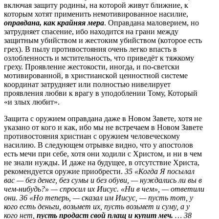
включая защиту родины, на которой живут ближние, к
которым хотят применить немотивированное насилие,
оправдана, как крайняя мера
. Оправдана маловерием, но
затрудняет спасение, ибо находится на грани между
защитным убийством и жестоким убийством (которое есть
грех). В пылу противостояния очень легко впасть в
озлобленность и мстительность, что приведёт к тяжкому
греху. Проявление жестокости, иногда, и по-светски
мотивированной, в христианской ценностной системе
координат затрудняет или полностью нивелирует
проявления любви к врагу в уподоблении Тому, Который
«и злых любит».
Защита с оружием оправдана даже в Новом Завете, хотя не
указано от кого и как, ибо мы не встречаем в Новом Завете
противостояния христиан с оружием человеческому
насилию. В следующем отрывке видно, что у апостолов
есть мечи при себе, хотя они ходили с Христом, и ни в чем
не знали нужды. И даже на будущее, в отсутствие Христа,
рекомендуется оружие приобрести.
35 «Когда Я посылал
вас — без денег, без сумы и без обуви, — нуждались ли вы в
чем‑нибудь?» — спросил их Иисус. «Ни в чем», — ответили
они. 36 «Но теперь, — сказал им Иисус, — пусть тот, у
кого есть деньги, возьмет их, пусть возьмет и суму, а у
кого нет,
пусть продаст свой плащ
и купит меч.
… 38