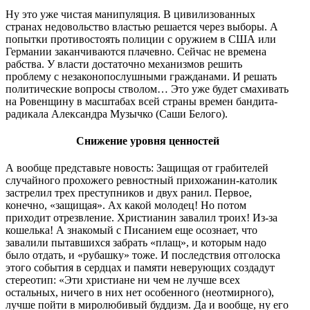
Ну это уже чистая манипуляция. В цивилизованных
странах недовольство властью решается через выборы. А
попытки противостоять полиции с оружием в США или
Германии заканчиваются плачевно. Сейчас не времена
рабства. У власти достаточно механизмов решить
проблему с незаконопослушными гражданами. И решать
политические вопросы стволом… Это уже будет смахивать
на Ровенщину в масштабах всей страны времен бандита-
радикала Александра Музычко (Саши Белого).
Снижение уровня ценностей
А вообще представьте новость: Защищая от грабителей
случайного прохожего ревностный прихожанин-католик
застрелил трех преступников и двух ранил. Первое,
конечно, «защищая». Ах какой молодец! Но потом
приходит отрезвление. Христианин завалил троих! Из-за
кошелька! А знакомый с Писанием еще осознает, что
завалили пытавшихся забрать «плащ», и которым надо
было отдать, и «рубашку» тоже. И последствия отголоска
этого события в сердцах и памяти неверующих создадут
стереотип: «Эти христиане ни чем не лучше всех
остальных, ничего в них нет особенного (неотмирного),
лучше пойти в миролюбивый буддизм. Да и вообще, ну его