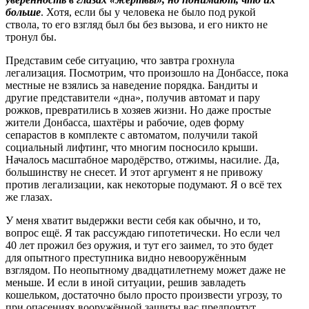
больше
. Хотя, если бы у человека не было под рукой
ствола, то его взгляд был бы без вызова, и его никто не
тронул бы.
Представим себе ситуацию, что завтра грохнула
легализация. Посмотрим, что произошло на Донбассе, пока
местные не взялись за наведение порядка. Бандиты и
другие представители «дна», получив автомат и пару
рожков, превратились в хозяев жизни. Но даже простые
жители Донбасса, шахтёры и рабочие, одев форму
сепарастов в комплекте с автоматом, получили такой
социальный лифтинг, что многим посносило крыши.
Началось масштабное мародёрство, отжимы, насилие. Да,
большинству не снесет. И этот аргумент я не привожу
против легализации, как некоторые подумают. Я о всё тех
же глазах.
У меня хватит выдержки вести себя как обычно, и то,
вопрос ещё. Я так рассуждаю гипотетически. Но если чел
40 лет прожил без оружия, и тут его заимел, то это будет
для опытного преступника видно невооружённым
взглядом. По неопытному двадцатилетнему может даже не
меньше. И если в иной ситуации, решив завладеть
кошельком, достаточно было просто произвести угрозу, то
при опасениях вооружённой защиты вас предпочтут