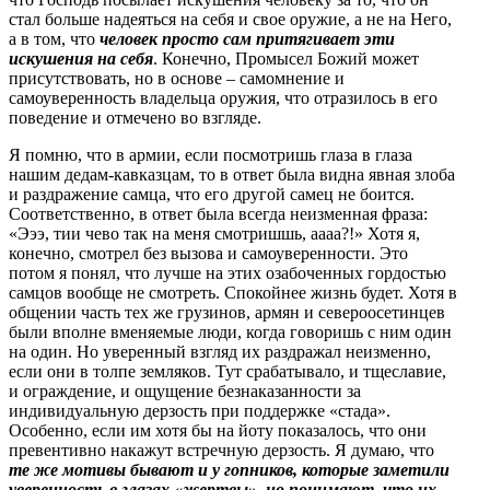
стал больше надеяться на себя и свое оружие, а не на Него,
а в том, что
человек просто сам притягивает эти
искушения на себя
. Конечно, Промысел Божий может
присутствовать, но в основе – самомнение и
самоуверенность владельца оружия, что отразилось в его
поведение и отмечено во взгляде.
Я помню, что в армии, если посмотришь глаза в глаза
нашим дедам-кавказцам, то в ответ была видна явная злоба
и раздражение самца, что его другой самец не боится.
Соответственно, в ответ была всегда неизменная фраза:
«Эээ, тии чево так на меня смотришшь, аааа?!» Хотя я,
конечно, смотрел без вызова и самоуверенности. Это
потом я понял, что лучше на этих озабоченных гордостью
самцов вообще не смотреть. Спокойнее жизнь будет. Хотя в
общении часть тех же грузинов, армян и североосетинцев
были вполне вменяемые люди, когда говоришь с ним один
на один. Но уверенный взгляд их раздражал неизменно,
если они в толпе земляков. Тут срабатывало, и тщеславие,
и ограждение, и ощущение безнаказанности за
индивидуальную дерзость при поддержке «стада».
Особенно, если им хотя бы на йоту показалось, что они
превентивно накажут встречную дерзость. Я думаю, что
те же мотивы бывают и у гопников, которые заметили
уверенность в глазах «жертвы», но понимают, что их