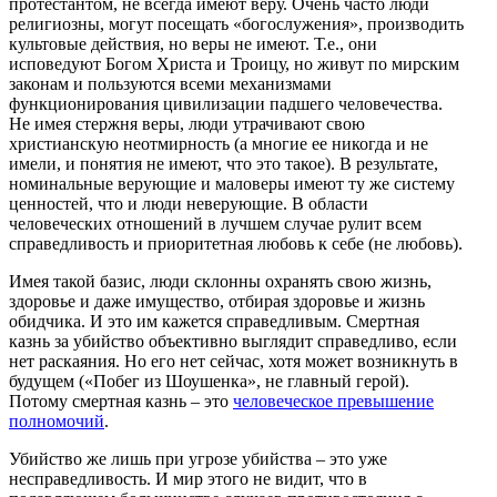
протестантом, не всегда имеют веру. Очень часто люди
религиозны, могут посещать «богослужения», производить
культовые действия, но веры не имеют. Т.е., они
исповедуют Богом Христа и Троицу, но живут по мирским
законам и пользуются всеми механизмами
функционирования цивилизации падшего человечества.
Не имея стержня веры, люди утрачивают свою
христианскую неотмирность (а многие ее никогда и не
имели, и понятия не имеют, что это такое). В результате,
номинальные верующие и маловеры имеют ту же систему
ценностей, что и люди неверующие. В области
человеческих отношений в лучшем случае рулит всем
справедливость и приоритетная любовь к себе (не любовь).
Имея такой базис, люди склонны охранять свою жизнь,
здоровье и даже имущество, отбирая здоровье и жизнь
обидчика. И это им кажется справедливым. Смертная
казнь за убийство объективно выглядит справедливо, если
нет раскаяния. Но его нет сейчас, хотя может возникнуть в
будущем («Побег из Шоушенка», не главный герой).
Потому смертная казнь – это
человеческое превышение
полномочий
.
Убийство же лишь при угрозе убийства – это уже
несправедливость. И мир этого не видит, что в