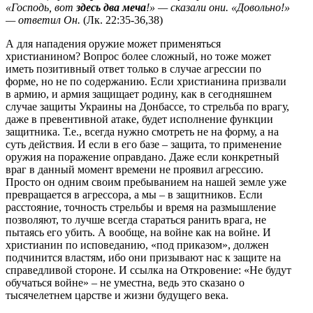
«Господь, вот
здесь два меча
!» — сказали они. «Довольно!»
— ответил Он.
(Лк. 22:35-36,38)
А для нападения оружие может применяться
христианином? Вопрос более сложный, но тоже может
иметь позитивный ответ только в случае агрессии по
форме, но не по содержанию. Если христианина призвали
в армию, и армия защищает родину, как в сегодняшнем
случае защиты Украины на Донбассе, то стрельба по врагу,
даже в превентивной атаке, будет исполнение функции
защитника. Т.е., всегда нужно смотреть не на форму, а на
суть действия. И если в его базе – защита, то применение
оружия на поражение оправдано. Даже если конкретный
враг в данный момент времени не проявил агрессию.
Просто он одним своим пребыванием на нашей земле уже
превращается в агрессора, а мы – в защитников. Если
расстояние, точность стрельбы и время на размышление
позволяют, то лучше всегда стараться ранить врага, не
пытаясь его убить. А вообще, на войне как на войне. И
христианин по исповеданию, «под приказом», должен
подчинится властям, ибо они призывают нас к защите на
справедливой стороне. И ссылка на Откровение: «Не будут
обучаться войне» – не уместна, ведь это сказано о
тысячелетнем царстве и жизни будущего века.