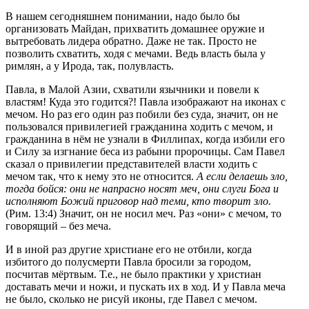
В нашем сегодняшнем понимании, надо было бы
организовать Майдан, прихватить домашнее оружие и
вытребовать лидера обратно. Даже не так. Просто не
позволить схватить, ходя с мечами. Ведь власть была у
римлян, а у Ирода, так, полувласть.
Павла, в Малой Азии, схватили язычники и повели к
властям! Куда это годится?! Павла изображают на иконах с
мечом. Но раз его один раз побили без суда, значит, он не
пользовался привилегией гражданина ходить с мечом, и
гражданина в нём не узнали в Филлипах, когда избили его
и Силу за изгнание беса из рабыни пророчицы. Сам Павел
сказал о привилегии представителей власти ходить с
мечом так, что к нему это не относится.
А если делаешь зло,
тогда бойся: они не напрасно носят меч, они слуги Бога и
исполняют Божий приговор над теми, кто творит зло.
(Рим. 13:4) Значит, он не носил меч. Раз «они» с мечом, то
говорящий – без меча.
И в иной раз другие христиане его не отбили, когда
избитого до полусмерти Павла бросили за городом,
посчитав мёртвым. Т.е., не было практики у христиан
доставать мечи и ножи, и пускать их в ход. И у Павла меча
не было, сколько не рисуй иконы, где Павел с мечом.