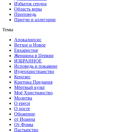
Избыток сердца
Область веры
Проповедь
Притчи и аллегории
Темы
Апокалипсис
Ветхое и Новое
Евхаристия
Женщина в Церкви
ИЗБРАННОЕ
Исповедь и покаяние
Иудеохристианство
Кенозис
Критика Предания
Мёртвый культ
Моё Христианство
Молитва
О ереси
О посте
Обожение
от Иоанна
От Фомы
Пастырство