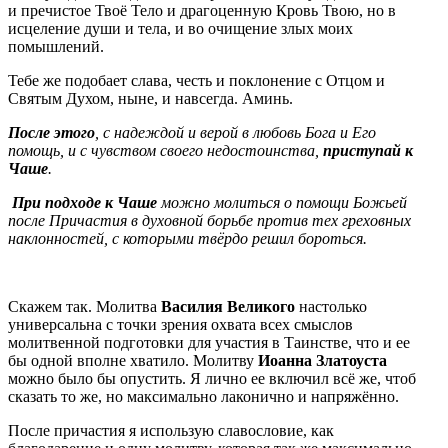
и пречистое Твоё Тело и драгоценную Кровь Твою, но в
исцеление души и тела, и во очищение злых моих
помышлений.
Тебе же подобает слава, честь и поклонение с Отцом и
Святым Духом, ныне, и навсегда. Аминь.
После этого
, с надеждой и верой в любовь Бога и Его
помощь, и с чувством своего недостоинства,
приступай к
Чаше
.
При подходе к Чаше
можно молиться о помощи Божьей
после Причастия в духовной борьбе против тех греховных
наклонностей, с которыми твёрдо решил бороться.
Скажем так. Молитва
Василия Великого
настолько
универсальна с точки зрения охвата всех смыслов
молитвенной подготовки для участия в Таинстве, что и ее
бы одной вполне хватило. Молитву
Иоанна Златоуста
можно было бы опустить. Я лично ее включил всё же, чтоб
сказать то же, но максимально лаконично и напряжённо.
После причастия я использую славословие, как