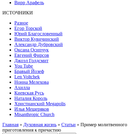
Вирр Арафель
ИСТОЧНИКИ
Разное
Егор Торской
Юрий Благословенный
Виктор Кувичинский
Александр Дубровский
Оксана Осипчук
Евгений Фирсов
Джоэл Голдсмит
You Tube
Бравый Йозеф
Len Voltchek
Нонна Мелехова
Ахилла
Киевская Русь
Наталия Король
Христианский Megapolis
Илья Мещеряков
Misanthropic Church
Главная
»
Духовная жизнь
»
Статьи
» Пример молитвенного
приготовления к причастию