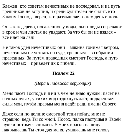
Блажен, кто советам нечестивых не последовал, и на путь
грешников не вступил, и среди хулителей не сидит, кто
Закону Господа верен, кто размышляет о нем день и ночь.
Он – как дерево, посаженное у воды, чьи плоды созревают
в срок и чьи листья не увядают. За что бы он не взялся –
всё идёт на лад!
Не таков удел нечестивых: они – мякина гонимая ветром,
нечестивым не устоять на суде, грешным – в собрании
праведных. За путём праведных смотрит Господь, а путь
нечестивых – приведёт их к гибели.
Псалом 22
(Вера и надежда верующих)
Меня пасёт Господь и я ни в чём не знаю нужды: пасёт на
сочных лугах, у тихих вод отдохнуть даёт, подкрепляет
силы мои, путём правым меня ведёт ради имени Своего.
Даже если по долине смертной тени пойду, мне не
страшно, ведь Ты со мной. Посох, палка пастушья в Твоей
руке и потому я спокоен. У моих врагов на виду
накрываешь Ты стол для меня, умащаешь мне голову