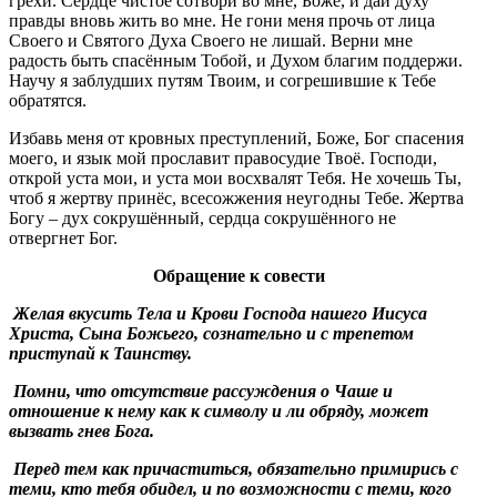
грехи. Сердце чистое сотвори во мне, Боже, и дай духу
правды вновь жить во мне. Не гони меня прочь от лица
Своего и Святого Духа Своего не лишай. Верни мне
радость быть спасённым Тобой, и Духом благим поддержи.
Научу я заблудших путям Твоим, и согрешившие к Тебе
обратятся.
Избавь меня от кровных преступлений, Боже, Бог спасения
моего, и язык мой прославит правосудие Твоё. Господи,
открой уста мои, и уста мои восхвалят Тебя. Не хочешь Ты,
чтоб я жертву принёс, всесожжения неугодны Тебе. Жертва
Богу – дух сокрушённый, сердца сокрушённого не
отвергнет Бог.
Обращение к совести
Желая вкусить Тела и Крови Господа нашего Иисуса
Христа, Сына Божьего, сознательно и с трепетом
приступай к Таинству.
Помни, что отсутствие рассуждения о Чаше и
отношение к нему как к символу и ли обряду, может
вызвать гнев Бога.
Перед тем как причаститься, обязательно примирись с
теми, кто тебя обидел, и по возможности с теми, кого