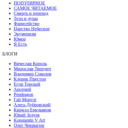
ПОПУЛЯРНОЕ
САМОЕ ЧИТАЕМОЕ
Смерть и переход
Тело и душа
Фарисейство
Царство Небесное
Экуменизм
Юмор
Я Есть
БЛОГИ
Вячеслав Король
Мирослав Твердич
Владимир Соколов
Клерик Престон
Егор Topской
Арсений
Pendragon
Гай Монтэг
Алесь Дубровский
Кирилл Емельянов
Юрий Зозуля
Konstantin V Art
Олег Чекрыгин