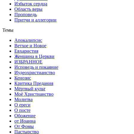
Избыток сердца
Область веры
Проповедь
Притчи и аллегории
Темы
Апокалипсис
Ветхое и Новое
Евхаристия
Женщина в Церкви
ИЗБРАННОЕ
Исповедь и покаяние
Иудеохристианство
Кенозис
Критика Предания
Мёртвый культ
Моё Христианство
Молитва
О ереси
О посте
Обожение
от Иоанна
От Фомы
Пастырство