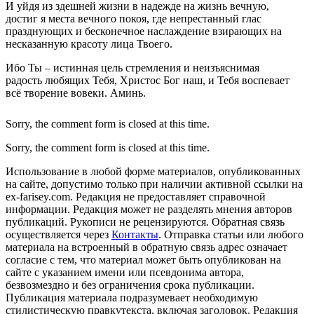
И уйдя из здешней жизни в надежде на жизнь вечную,
достиг я места вечного покоя, где непрестанный глас
празднующих и бесконечное наслаждение взирающих на
несказанную красоту лица Твоего.
Ибо Ты – истинная цель стремления и неизъяснимая
радость любящих Тебя, Христос Бог наш, и Тебя воспевает
всё творение вовеки. Аминь.
Sorry, the comment form is closed at this time.
Sorry, the comment form is closed at this time.
Использование в любой форме материалов, опубликованных
на сайте, допустимо только при наличии активной ссылки на
ex-farisey.com. Редакция не предоставляет справочной
информации. Редакция может не разделять мнения авторов
публикаций. Рукописи не рецензируются. Обратная связь
осуществляется через
Контакты
. Отправка статьи или любого
материала на встроенный в обратную связь адрес означает
согласие с тем, что материал может быть опубликован на
сайте с указанием имени или псевдонима автора,
безвозмездно и без ограничения срока публикации.
Публикация материала подразумевает необходимую
стилистическую правкутекста, включая заголовок. Редакция