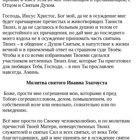
Отцом и Святым Духом.
Господь, Иисус Христос, Бог мой, да не в осуждение мне
будет причащение пречистых и животворящих Таинств
Твоих, и да не сделаюсь я больным душою и телом от
недостойного их причащения, но дай мне до последнего
моего вздоха не в осуждение принимать часть святынь
Твоих – в общение с Духом Святым, в напутствие к жизни
вечной и в приемлемый ответ на страшном суде Твоём.
Чтобы и я со всеми избранными Твоими сделался
участником нетленных Твоих благ, которые Ты приготовил
для любящих Тебя, Господи, – в них Ты прославлен
навсегда. Аминь.
Молитва святого Иоанна Златоуста
Боже, прости мне согрешения мои, которыми я пред
Тобою согрешил:словом, делом, помышлением, по
собственной воле или невольно, сознательно или по
неведению.
Всё мне прости по Своему человеколюбию, и по молитвам
пречистой Твоей Матери, невещественных Твоих
служителей и святых Сил и всех святых, от века Тебе
благоугодивших, дай и мне принять не в осуждение святое