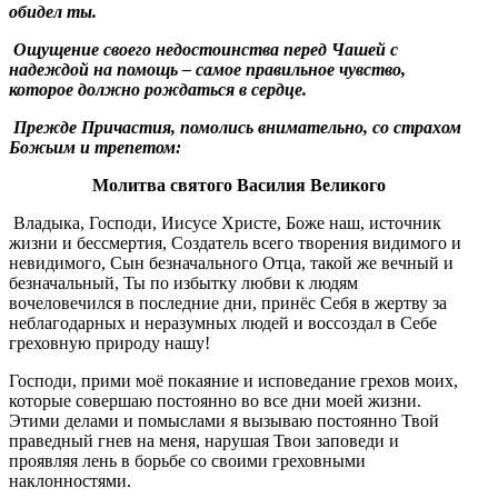
обидел ты.
Ощущение своего недостоинства перед Чашей с
надеждой на помощь – самое правильное чувство,
которое должно рождаться в сердце.
Прежде Причастия, помолись внимательно, со страхом
Божьим и трепетом:
Молитва святого Василия Великого
Владыка, Господи, Иисусе Христе, Боже наш, источник
жизни и бессмертия, Создатель всего творения видимого и
невидимого, Сын безначального Отца, такой же вечный и
безначальный, Ты по избытку любви к людям
вочеловечился в последние дни, принёс Себя в жертву за
неблагодарных и неразумных людей и воссоздал в Себе
греховную природу нашу!
Господи, прими моё покаяние и исповедание грехов моих,
которые совершаю постоянно во все дни моей жизни.
Этими делами и помыслами я вызываю постоянно Твой
праведный гнев на меня, нарушая Твои заповеди и
проявляя лень в борьбе со своими греховными
наклонностями.