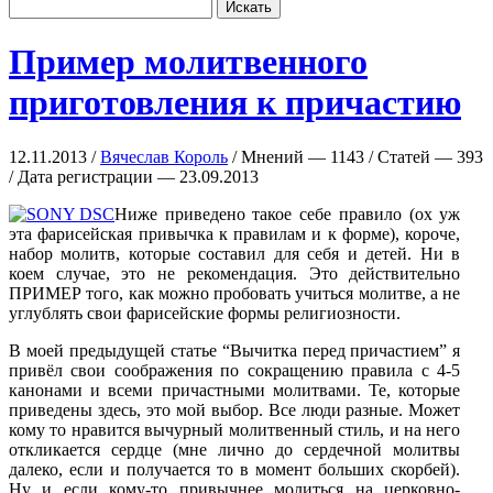
Пример молитвенного
приготовления к причастию
12.11.2013 /
Вячеслав Король
/ Мнений — 1143 / Статей — 393
/ Дата регистрации — 23.09.2013
Ниже приведено такое себе правило (ох уж
эта фарисейская привычка к правилам и к форме), короче,
набор молитв, которые составил для себя и детей. Ни в
коем случае, это не рекомендация. Это действительно
ПРИМЕР того, как можно пробовать учиться молитве, а не
углублять свои фарисейские формы религиозности.
В моей предыдущей статье “Вычитка перед причастием” я
привёл свои соображения по сокращению правила с 4-5
канонами и всеми причастными молитвами. Те, которые
приведены здесь, это мой выбор. Все люди разные. Может
кому то нравится вычурный молитвенный стиль, и на него
откликается сердце (мне лично до сердечной молитвы
далеко, если и получается то в момент больших скорбей).
Ну и если кому-то привычнее молиться на церковно-