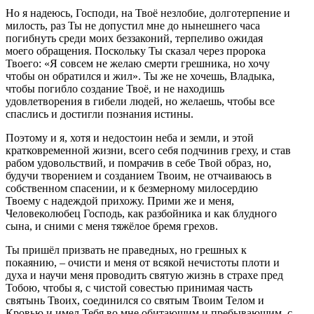
Но я надеюсь, Господи, на Твоё незлобие, долготерпение и
милость, раз Ты не допустил мне до нынешнего часа
погибнуть среди моих беззаконий, терпеливо ожидая
моего обращения. Поскольку Ты сказал через пророка
Твоего: «Я совсем не желаю смерти грешника, но хочу
чтобы он обратился и жил». Ты же не хочешь, Владыка,
чтобы погибло создание Твоё, и не находишь
удовлетворения в гибели людей, но желаешь, чтобы все
спаслись и достигли познания истины.
Поэтому и я, хотя и недостоин неба и земли, и этой
кратковременной жизни, всего себя подчинив греху, и став
рабом удовольствий, и помрачив в себе Твой образ, но,
будучи творением и созданием Твоим, не отчаиваюсь в
собственном спасении, и к безмерному милосердию
Твоему с надеждой прихожу. Прими же и меня,
Человеколюбец Господь, как разбойника и как блудного
сына, и сними с меня тяжёлое бремя грехов.
Ты пришёл призвать не праведных, но грешных к
покаянию, – очисти и меня от всякой нечистоты плоти и
духа и научи меня проводить святую жизнь в страхе пред
Тобою, чтобы я, с чистой совестью принимая часть
святынь Твоих, соединился со святым Твоим Телом и
Кровью и имел Тебя во мне обитающим и пребывающим, с