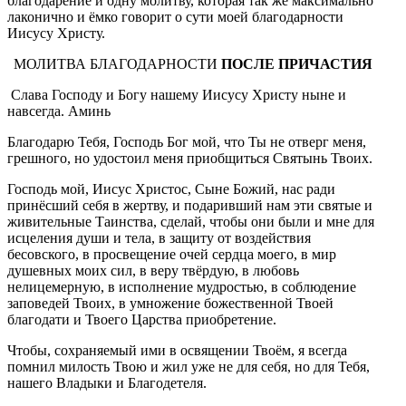
благодарение и одну молитву, которая так же максимально
лаконично и ёмко говорит о сути моей благодарности
Иисусу Христу.
МОЛИТВА БЛАГОДАРНОСТИ
ПОСЛЕ ПРИЧАСТИЯ
Слава Господу и Богу нашему Иисусу Христу ныне и
навсегда. Аминь
Благодарю Тебя, Господь Бог мой, что Ты не отверг меня,
грешного, но удостоил меня приобщиться Святынь Твоих.
Господь мой, Иисус Христос, Сыне Божий, нас ради
принёсший себя в жертву, и подаривший нам эти святые и
живительные Таинства, сделай, чтобы они были и мне для
исцеления души и тела, в защиту от воздействия
бесовского, в просвещение очей сердца моего, в мир
душевных моих сил, в веру твёрдую, в любовь
нелицемерную, в исполнение мудростью, в соблюдение
заповедей Твоих, в умножение божественной Твоей
благодати и Твоего Царства приобретение.
Чтобы, сохраняемый ими в освящении Твоём, я всегда
помнил милость Твою и жил уже не для себя, но для Тебя,
нашего Владыки и Благодетеля.