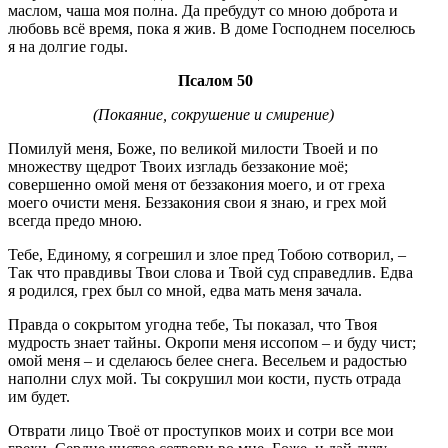
маслом, чаша моя полна. Да пребудут со мною доброта и
любовь всё время, пока я жив. В доме Господнем поселюсь
я на долгие годы.
Псалом 50
(Покаяние, сокрушение и смирение)
Помилуй меня, Боже, по великой милости Твоей и по
множеству щедрот Твоих изгладь беззаконие моё;
совершенно омой меня от беззакония моего, и от греха
моего очисти меня. Беззакония свои я знаю, и грех мой
всегда предо мною.
Тебе, Единому, я согрешил и злое пред Тобою сотворил, –
Так что правдивы Твои слова и Твой суд справедлив. Едва
я родился, грех был со мной, едва мать меня зачала.
Правда о сокрытом угодна тебе, Ты показал, что Твоя
мудрость знает тайны. Окропи меня иссопом – и буду чист;
омой меня – и сделаюсь белее снега. Весельем и радостью
наполни слух мой. Ты сокрушил мои кости, пусть отрада
им будет.
Отврати лицо Твоё от проступков моих и сотри все мои