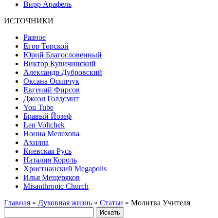
Вирр Арафель
ИСТОЧНИКИ
Разное
Егор Торской
Юрий Благословенный
Виктор Кувичинский
Александр Дубровский
Оксана Осипчук
Евгений Фирсов
Джоэл Голдсмит
You Tube
Бравый Йозеф
Len Voltchek
Нонна Мелехова
Ахилла
Киевская Русь
Наталия Король
Христианский Megapolis
Илья Мещеряков
Misanthropic Church
Главная
»
Духовная жизнь
»
Статьи
» Молитва Учителя