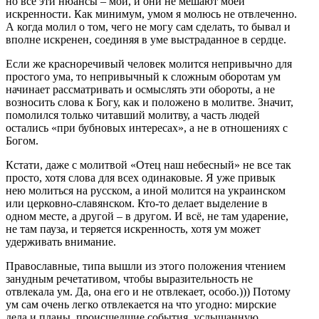
но все эти нюансы – мои, и они не мешают моей
искренности. Как минимум, умом я молюсь не отвлеченно.
А когда молил о том, чего не могу сам сделать, то бывал и
вполне искренен, соединяя в уме выстраданное в сердце.
Если же красноречивый человек молится непривычно для
простого ума, то непривычный к сложным оборотам ум
начинает рассматривать и осмыслять эти обороты, а не
возносить слова к Богу, как и положено в молитве. Значит,
помолился только читавший молитву, а часть людей
остались «при бубновых интересах», а не в отношениях с
Богом.
Кстати, даже с молитвой «Отец наш небесный» не все так
просто, хотя слова для всех одинаковые. Я уже привык
нею молиться на русском, а иной молится на украинском
или церковно-славянском. Кто-то делает выделение в
одном месте, а другой – в другом. И всё, не там ударение,
не там пауза, и теряется искренность, хотя ум может
удерживать внимание.
Православные, типа вышли из этого положения чтением
занудным речетативом, чтобы выразительность не
отвлекала ум. Да, она его и не отвлекает, особо.))) Потому
ум сам очень легко отвлекается на что угодно: мирские
дела и планы, происшедшие события, услышанную