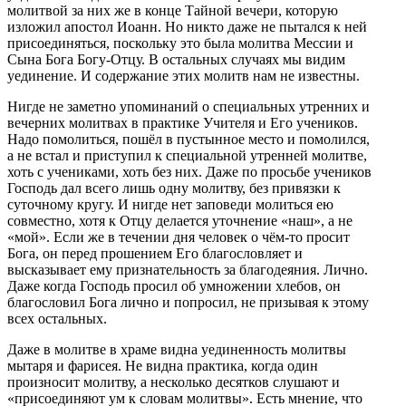
молитвой за них же в конце Тайной вечери, которую
изложил апостол Иоанн. Но никто даже не пытался к ней
присоединяться, поскольку это была молитва Мессии и
Сына Бога Богу-Отцу. В остальных случаях мы видим
уединение. И содержание этих молитв нам не известны.
Нигде не заметно упоминаний о специальных утренних и
вечерних молитвах в практике Учителя и Его учеников.
Надо помолиться, пошёл в пустынное место и помолился,
а не встал и приступил к специальной утренней молитве,
хоть с учениками, хоть без них. Даже по просьбе учеников
Господь дал всего лишь одну молитву, без привязки к
суточному кругу. И нигде нет заповеди молиться ею
совместно, хотя к Отцу делается уточнение «наш», а не
«мой». Если же в течении дня человек о чём-то просит
Бога, он перед прошением Его благословляет и
высказывает ему признательность за благодеяния. Лично.
Даже когда Господь просил об умножении хлебов, он
благословил Бога лично и попросил, не призывая к этому
всех остальных.
Даже в молитве в храме видна уединенность молитвы
мытаря и фарисея. Не видна практика, когда один
произносит молитву, а несколько десятков слушают и
«присоединяют ум к словам молитвы». Есть мнение, что