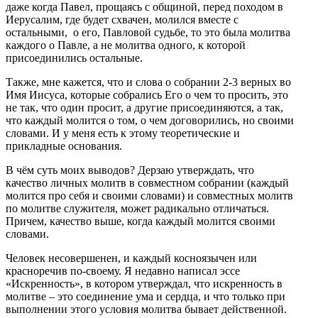
даже когда Павел, прощаясь с общиной, перед походом в
Иерусалим, где будет схвачен, молился вместе с
остальными, о его, Павловой судьбе, то это была молитва
каждого о Павле, а не молитва одного, к которой
присоединились остальные.
Также, мне кажется, что и слова о собрании 2-3 верных во
Имя Иисуса, которые собрались Его о чем то просить, это
не так, что один просит, а другие присоединяются, а так,
что каждый молится о том, о чем договорились, но своими
словами. И у меня есть к этому теоретические и
прикладные основания.
В чём суть моих выводов? Дерзаю утверждать, что
качество личных молитв в совместном собрании (каждый
молится про себя и своими словами) и совместных молитв
по молитве служителя, может радикально отличаться.
Причем, качество выше, когда каждый молится своими
словами.
Человек несовершенен, и каждый косноязычен или
красноречив по-своему. Я недавно написал эссе
«Искренность», в котором утверждал, что искренность в
молитве – это соединение ума и сердца, и что только при
выполнении этого условия молитва бывает действенной.