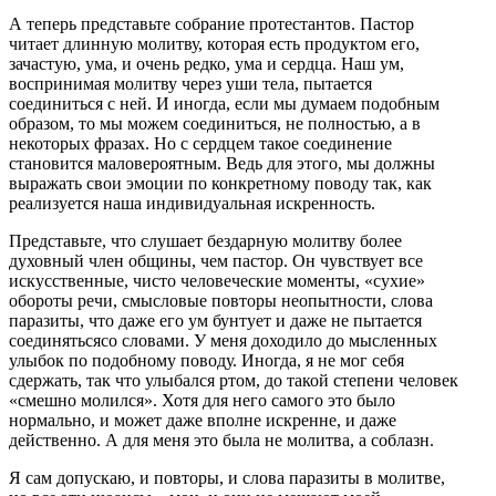
А теперь представьте собрание протестантов. Пастор
читает длинную молитву, которая есть продуктом его,
зачастую, ума, и очень редко, ума и сердца. Наш ум,
воспринимая молитву через уши тела, пытается
соединиться с ней. И иногда, если мы думаем подобным
образом, то мы можем соединиться, не полностью, а в
некоторых фразах. Но с сердцем такое соединение
становится маловероятным. Ведь для этого, мы должны
выражать свои эмоции по конкретному поводу так, как
реализуется наша индивидуальная искренность.
Представьте, что слушает бездарную молитву более
духовный член общины, чем пастор. Он чувствует все
искусственные, чисто человеческие моменты, «сухие»
обороты речи, смысловые повторы неопытности, слова
паразиты, что даже его ум бунтует и даже не пытается
соединятьсясо словами. У меня доходило до мысленных
улыбок по подобному поводу. Иногда, я не мог себя
сдержать, так что улыбался ртом, до такой степени человек
«смешно молился». Хотя для него самого это было
нормально, и может даже вполне искренне, и даже
действенно. А для меня это была не молитва, а соблазн.
Я сам допускаю, и повторы, и слова паразиты в молитве,