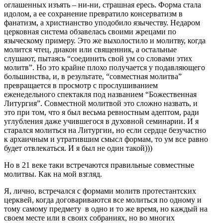
оглашенных изъять – ни-ни, страшная ересь. Форма стала
идолом, а ее сохранение превратило консерватизм в
фанатизм, а христианство уподобило язычеству. Недаром
церковная система обзавелась своими жрецами по
языческому примеру. Это же выхолостило и молитву, когда
молится чтец, диакон или священник, а остальные
слушают, пытаясь “соединить свой ум со словами этих
молитв”. Но это крайне плохо получается у подавляющего
большинства, и, в результате, “совместная молитва”
превращается в просмотр с прослушиванием
еженедельного спектакля под названием “Божественная
Литургия”. Совместной молитвой это сложно назвать, и
это при том, что я был весьма ревностным адептом, ради
углубления даже учившегося в духовной семинарии. И я
старался молиться на Литургии, но если сердце безучастно
к архаичным и утратившим смысл формам, то ум все равно
будет отвлекаться. И я был не один такой)))
Но в 21 веке таки встречаются правильные совместные
молитвы. Как на мой взгляд.
Я, лично, встречался с формами молитв протестантских
церквей, когда договариваются все молиться по одному и
тому самому предмету в одно и то же время, но каждый на
своем месте или в своих собраниях, но во многих