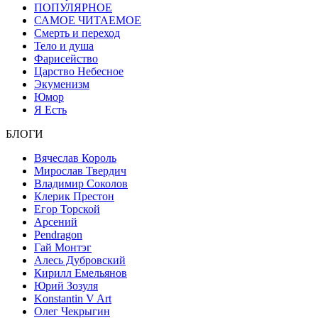
ПОПУЛЯРНОЕ
САМОЕ ЧИТАЕМОЕ
Смерть и переход
Тело и душа
Фарисейство
Царство Небесное
Экуменизм
Юмор
Я Есть
БЛОГИ
Вячеслав Король
Мирослав Твердич
Владимир Соколов
Клерик Престон
Егор Topской
Арсений
Pendragon
Гай Монтэг
Алесь Дубровский
Кирилл Емельянов
Юрий Зозуля
Konstantin V Art
Олег Чекрыгин