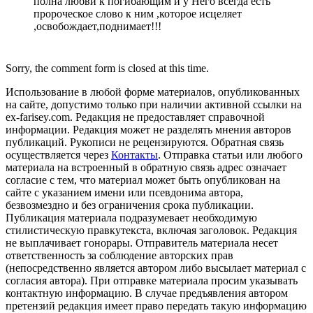
полна любви к погибающим и у Него всегда есть
пророческое слово к ним ,которое исцеляет
,освобождает,поднимает!!!
Sorry, the comment form is closed at this time.
Использование в любой форме материалов, опубликованных
на сайте, допустимо только при наличии активной ссылки на
ex-farisey.com. Редакция не предоставляет справочной
информации. Редакция может не разделять мнения авторов
публикаций. Рукописи не рецензируются. Обратная связь
осуществляется через
Контакты
. Отправка статьи или любого
материала на встроенный в обратную связь адрес означает
согласие с тем, что материал может быть опубликован на
сайте с указанием имени или псевдонима автора,
безвозмездно и без ограничения срока публикации.
Публикация материала подразумевает необходимую
стилистическую правкутекста, включая заголовок. Редакция
не выплачивает гонорары. Отправитель материала несет
ответственность за соблюдение авторских прав
(непосредственно является автором либо высылает материал с
согласия автора). При отправке материала просим указывать
контактную информацию. В случае предъявления автором
претензий редакция имеет право передать такую информацию