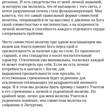
регионах. И есть свидетельства от моей личной знакомой,
за которую так молились, что её вытащили с того света, а
почти разрушенная печень стала функционирующей. Мне
кажется, что это самый правильный формат совместной
молитвы, опирающийся не на массовку и давление на Бога
своей совместностью и численностью, а на искренность
личной молитвы и способность каждого отдельного сердца
сопереживать проблеме.
Чисто совместную молитву при одном возглашающем мы
видим как благословение Бога перед едой и
признательность за наличие еды на столе. Ее произносит
старший, и она стандартна и носит воспитательный
характер. Отвлечения ума минимальны, поскольку каждый
её может повторить про себя. Если же есть личная
потребность в контакте с Богом, для
выражения признательности или просьбы, то
естественным стремлением будет уединение для
исключения отвлекающих ум раздражителей внешнего
мира. И в этом мы должны брать пример с нашего Учителя
в его стремлении к личной и уединённой молитве. По
крайней мере, лично для меня молитва Учителя в
уединении понятнее, чем совместная молитва на
собраниях и Литургиях.