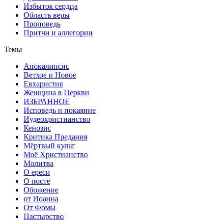
Избыток сердца
Область веры
Проповедь
Притчи и аллегории
Темы
Апокалипсис
Ветхое и Новое
Евхаристия
Женщина в Церкви
ИЗБРАННОЕ
Исповедь и покаяние
Иудеохристианство
Кенозис
Критика Предания
Мёртвый культ
Моё Христианство
Молитва
О ереси
О посте
Обожение
от Иоанна
От Фомы
Пастырство