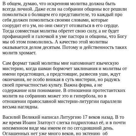
В общем, думаю, что искренняя молитва должна быть
всегда личной. Даже если на собрании общины все решили
помолиться о болящем его представителе, то каждый про
себя должен помолиться своими словами, которые
соорудит его ум, но они смогут отозваться в его сердце.
Тогда совместная молитва обретет свою силу, а не будет
профанацией и галочкой в уме пастора и общины, что Богу
мы об этом помолились. А качество этой молитвы
оказывается делом десятым. Потому и действенность таких
молитв хромает.
Сам формат такой молитвы мне напоминает языческую
мистерию, когда шаман бормочет заклинания и молитвы от
имени предстоящих, а предстоящие, развесив уши, ждут
окончания, не особо вникая в суть мистерии, но радуясь
своей причастностью культу. Важна форма, а не
содержание или понимание. В отношении протестантских
молитв на собраниях может это и гипербола, но в
отношении православной мистерии-литургии параллели
весьма наглядны.
Василий Великий написал Литургию 17 веков назад. В то
же время Иоанн Златоуст слегка подрихтовал её, и в почти
неизменном виде мы имеем ее по сегодняшний день.
Оглашенных нет уже много веков, но эктению об