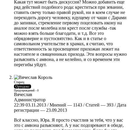
Какая тут может быть дискуссия? Можно добавить еще
ряд действий подобного рода: креститься при зевании,
ставить свечу только правой рукой, ни в коем случае не
переходить дорогу человеку, идущему от чаши с Дарами
до запивки, стремление первому поцеловать икону на
аналое после молебна или крест после службы -так
можно взять больше благодати, и т.д. Все это
обрядоверие и пустосвятство. Как и в статье о
самовольном учительстве в храмах, я считаю, что
ответственность за просвещение прихожан лежит на
настоятеле и священниках прихода. Эти вопросы нужно
разъяснять с амвона, а не келейно, и со временем эти
перегибы уйдут.
Старец
Ортодокс
Предупреждений - 0
Вячеслав
Администратор
22:39 03.11.2013 / Мнений — 1143 / Статей — 393 / Дата
регистрации — 23.09.2013
Всё классно, Юра. Я просто счастлив за тебя, что у вас
это с амвона разъясняют, А у нас подозревают в обиде,