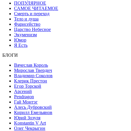
ПОПУЛЯРНОЕ
САМОЕ ЧИТАЕМОЕ
Смерть и переход
Тело и душа
Фарисейство
Царство Небесное
Экуменизм
Юмор
Я Есть
БЛОГИ
Вячеслав Король
Мирослав Твердич
Владимир Соколов
Клерик Престон
Егор Topской
Арсений
Pendragon
Гай Монтэг
Алесь Дубровский
Кирилл Емельянов
Юрий Зозуля
Konstantin V Art
Олег Чекрыгин