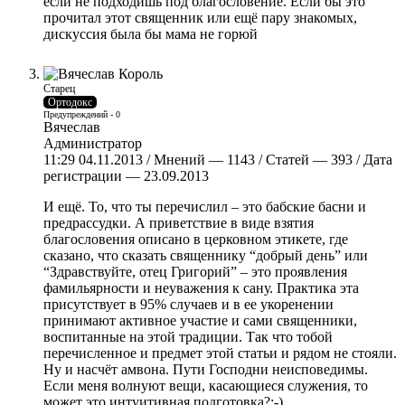
если не подходишь под благословение. Если бы это
прочитал этот священник или ещё пару знакомых,
дискуссия была бы мама не горюй
Старец
Ортодокс
Предупреждений - 0
Вячеслав
Администратор
11:29 04.11.2013 / Мнений — 1143 / Статей — 393 / Дата
регистрации — 23.09.2013
И ещё. То, что ты перечислил – это бабские басни и
предрассудки. А приветствие в виде взятия
благословения описано в церковном этикете, где
сказано, что сказать священнику “добрый день” или
“Здравствуйте, отец Григорий” – это проявления
фамильярности и неуважения к сану. Практика эта
присутствует в 95% случаев и в ее укоренении
принимают активное участие и сами священники,
воспитанные на этой традиции. Так что тобой
перечисленное и предмет этой статьи и рядом не стояли.
Ну и насчёт амвона. Пути Господни неисповедимы.
Если меня волнуют вещи, касающиеся служения, то
может это интуитивная подготовка?;-)