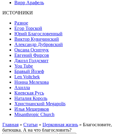
Вирр Арафель
ИСТОЧНИКИ
Разное
Егор Торской
Юрий Благословенный
Виктор Кувичинский
Александр Дубровский
Оксана Осипчук
Евгений Фирсов
Джоэл Голдсмит
You Tube
Бравый Йозеф
Len Voltchek
Нонна Мелехова
Ахилла
Киевская Русь
Наталия Король
Христианский Megapolis
Илья Мещеряков
Misanthropic Church
Главная
»
Статьи
»
Церковная жизнь
» Благословите,
батюшка. А на что благословить?