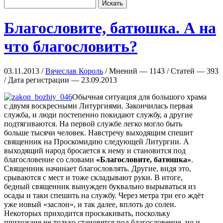
Благословите, батюшка. А на
что благословить?
03.11.2013 /
Вячеслав Король
/ Мнений — 1143 / Статей — 393
/ Дата регистрации — 23.09.2013
Обычная ситуация для большого храма
с двумя воскресными Литургиями. Закончилась первая
служба, и люди постепенно покидают службу, а другие
подтягиваются. На первой службе легко могло быть
больше тысячи человек. Навстречу выходящим спешит
священник на Проскомидию следующей Литургии. А
выходящий народ бросается к нему и становится под
благословение со словами
«Благословите, батюшка»
.
Священник начинает благословлять. Другие, видя это,
срываются с мест и тоже складывают руки. В итоге,
бедный священник вынужден буквально вырываться из
осады и таки спешить на службу. Через метра три его ждёт
уже новый «заслон», и так далее, вплоть до солеи.
Некоторых приходится проскакивать, поскольку
прихожане не только становятся под благословение, но и