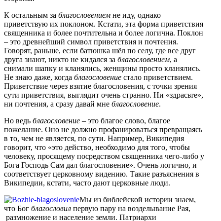
К остальным за
благословением
не иду, однако
приветствую их поклоном. Кстати, эта форма приветствия
священника и более почтительна и более логична. Поклон
– это древнейший символ приветствия и почтения.
Говорят, раньше, если батюшка шёл по селу, где все друг
друга знают, никто не кидался за
благословением
, а
снимали шапку и кланялись, женщины просто кланялись.
Не знаю даже, когда
благословение
стало приветствием.
Приветствие через взятие благословения, с точки зрения
сути приветствия, выглядит очень странно. Ни «здрасьте»,
ни почтения, а сразу давай мне
благословение
.
Но ведь
благословение
– это благое слово, благое
пожелание. Оно не должно профанироваться превращаясь
в то, чем не является, по сути. Например, Википедия
говорит, что «это действо, необходимо для того, чтобы
человеку, просящему посредством священника чего-либо у
Бога Господь Сам дал благословение». Очень логично, и
соответствует церковному видению. Такие разъяснения в
Википедии, кстати, часто дают церковные люди.
Мы из библейской истории знаем,
что Бог
благословил
первую пару на возделывание Рая,
размножение и население земли. Патриархи