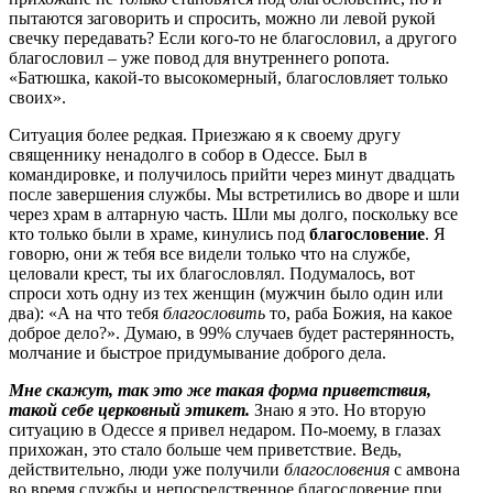
пытаются заговорить и спросить, можно ли левой рукой
свечку передавать? Если кого-то не благословил, а другого
благословил – уже повод для внутреннего ропота.
«Батюшка, какой-то высокомерный, благословляет только
своих».
Ситуация более редкая. Приезжаю я к своему другу
священнику ненадолго в собор в Одессе. Был в
командировке, и получилось прийти через минут двадцать
после завершения службы. Мы встретились во дворе и шли
через храм в алтарную часть. Шли мы долго, поскольку все
кто только были в храме, кинулись под
благословение
. Я
говорю, они ж тебя все видели только что на службе,
целовали крест, ты их благословлял. Подумалось, вот
спроси хоть одну из тех женщин (мужчин было один или
два): «А на что тебя
благословить
то, раба Божия, на какое
доброе дело?». Думаю, в 99% случаев будет растерянность,
молчание и быстрое придумывание доброго дела.
Мне скажут, так это же такая форма приветствия,
такой себе церковный этикет.
Знаю я это. Но вторую
ситуацию в Одессе я привел недаром. По-моему, в глазах
прихожан, это стало больше чем приветствие. Ведь,
действительно, люди уже получили
благословения
с амвона
во время службы и непосредственное благословение при