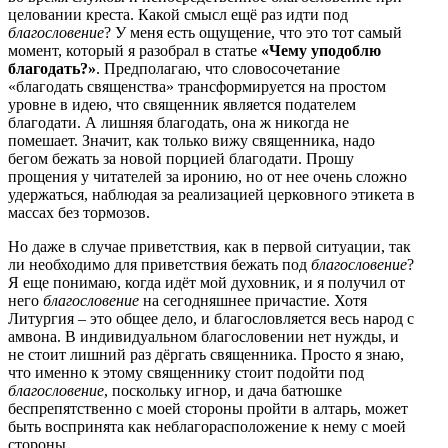
целовании креста. Какой смысл ещё раз идти под
благословение
? У меня есть ощущение, что это тот самый
момент, который я разобрал в статье
«Чему уподоблю
благодать?»
. Предполагаю, что словосочетание
«благодать священства» трансформируется на простом
уровне в идею, что священник является подателем
благодати. А лишняя благодать, она ж никогда не
помешает. Значит, как только вижу священника, надо
бегом бежать за новой порцией благодати. Прошу
прощения у читателей за иронию, но от нее очень сложно
удержаться, наблюдая за реализацией церковного этикета в
массах без тормозов.
Но даже в случае приветствия, как в первой ситуации, так
ли необходимо для приветствия бежать под
благословение
?
Я еще понимаю, когда идёт мой духовник, и я получил от
него
благословение
на сегодняшнее причастие. Хотя
Литургия – это общее дело, и благословляется весь народ с
амвона. В индивидуальном благословении нет нужды, и
не стоит лишний раз дёргать священника. Просто я знаю,
что именно к этому священнику стоит подойти под
благословение
, поскольку игнор, и дача батюшке
беспрепятственно с моей стороны пройти в алтарь, может
быть воспринята как неблагорасположение к нему с моей
стороны.