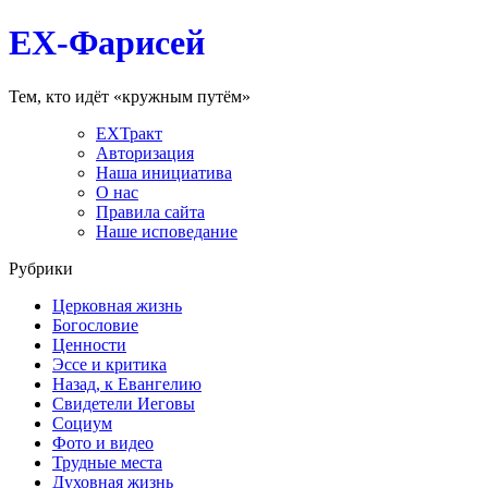
EX-Фарисей
Тем, кто идёт «кружным путём»
EXТракт
Авторизация
Наша инициатива
О нас
Правила сайта
Наше исповедание
Рубрики
Церковная жизнь
Богословие
Ценности
Эссе и критика
Назад, к Евангелию
Свидетели Иеговы
Социум
Фото и видео
Трудные места
Духовная жизнь