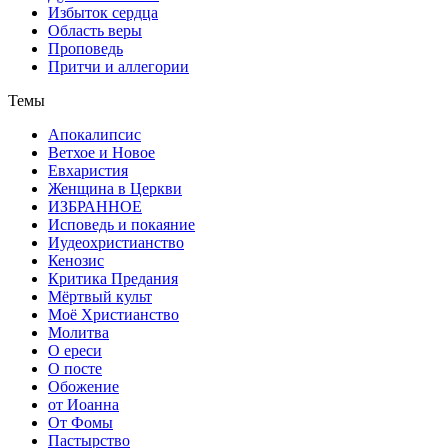
Избыток сердца
Область веры
Проповедь
Притчи и аллегории
Темы
Апокалипсис
Ветхое и Новое
Евхаристия
Женщина в Церкви
ИЗБРАННОЕ
Исповедь и покаяние
Иудеохристианство
Кенозис
Критика Предания
Мёртвый культ
Моё Христианство
Молитва
О ереси
О посте
Обожение
от Иоанна
От Фомы
Пастырство