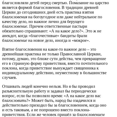
благословляли детей перед смертью. Помазание на царство
является формой благословения. В традиции древней
Церкви до сегодняшних дней есть практика взятия
благословения
на богоугодное или даже нейтральное по
качеству дело, но важное лично для берущего
благословение
. Причем ответственные пастыри
обязательно спрашивают: «А на какое дело?». Это ж не
анекдот, когда «благочестивые» бандиты брали
благословение
на новое дело, иногда и «мокрое».
Взятие благословения на какое-то важное дело – это
древнейшая практика не только Православной Церкви,
потому, думаю, это ближе сути действа, чем превращение
его в странную форму приветствия, вместо почтительного
поклона, когда приветствие вынуждает священника к
индивидуальному действию, неуместному в большинстве
случаев.
Отшивать людей конечно нельзя. Но я бы проводил
разъяснительную работу и задавал бы периодически
вопрос, если бы позволяло время: «А на какое дело вас
благословить
?» Может быть, народ бы озадачился и
действительно приходил бы за благословением, когда оно
и есть таковым, а не попрошено вместо поклона-
приветствия. Если же человек пришёл за
благословением