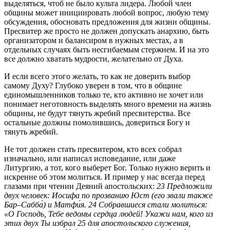
выделяться, чтоб не было культа лидера. Любой член
общины может инициировать любой вопрос, любую тему
обсуждения, обосновать предложения для жизни общины.
Пресвитер же просто не должен допускать анархию, быть
организатором и балансиром в нужных местах, а в
отдельных случаях быть несгибаемым стержнем. И на это
все должно хватать мудрости, желательно от Духа.
И если всего этого желать, то как не доверить выбор
самому Духу? Глубоко уверен в том, что в общине
единомышленников только те, кто активно не хочет или
понимает неготовность выделять много времени на жизнь
общины, не будут тянуть жребий пресвитерства. Все
остальные должны помолившись, довериться Богу и
тянуть жребий.
Не тот должен стать пресвитером, кто всех собрал
изначально, или написал исповедание, или даже
Литургию, а тот, кого выберет Бог. Только нужно верить и
искренне об этом молиться. И пример у нас всегда перед
глазами при чтении Деяний апостольских:
23 Предложили
двух человек: Иосифа по прозванию Юст (его звали также
Бар–Сабба́) и Матфи́я. 24 Собравшиеся стали молиться:
«О Господь, Тебе ведомы сердца людей! Укажи нам, кого из
этих двух Ты избрал 25 для апостольского служения,