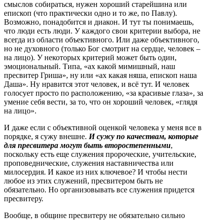
смыслов собираться, нужен хороший старейшина или
епископ (что практически одно и то же, по Павлу).
Возможно, понадобится и диакон. И тут ты понимаешь,
что люди есть люди. У каждого свои критерии выбора, не
всегда из области объективного. Или даже объективного,
но не духовного (только Бог смотрит на сердце, человек –
на лицо). У некоторых критерий может быть один,
эмоциональный. Типа, «ах какой мимишный, наш
пресвитер Гриша», ну или «ах какая няша, епископ наша
Даша». Ну нравится этот человек, и всё тут. И человек
голосует просто по расположению, «за красивые глаза», за
умение себя вести, за то, что он хороший человек, «глядя
на лицо».
И даже если с объективной оценкой человека у меня все в
порядке, я сужу внешне.
И сужу по качествам, которые
для пресвитера могут быть второстепенными
,
поскольку есть еще служения пророческие, учительские,
проповеднические, служения наставничества или
милосердия. И какое из них ключевое? И чтобы нести
любое из этих служений, пресвитером быть не
обязательно. Но организовывать все служения придется
пресвитеру.
Вообще, в общине пресвитеру не обязательно сильно