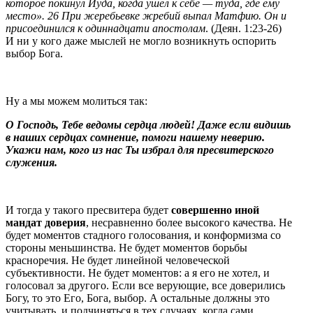
которое покинул Иуда, когда ушел к себе — туда, где ему
место». 26 При жеребьевке жребий выпал Матфию. Он и
присоединился к одиннадцати апостолам
. (Деян. 1:23-26)
И ни у кого даже мыслей не могло возникнуть оспорить
выбор Бога.
Ну а мы можем молиться так:
О Господь, Тебе ведомы сердца людей! Даже если видишь
в наших сердцах сомнение, помоги нашему неверию.
Укажи нам, кого из нас Ты избрал для пресвитерского
служения.
И тогда у такого пресвитера будет
совершенно иной
мандат доверия
, несравненно более высокого качества. Не
будет моментов стадного голосования, и конформизма со
стороны меньшинства. Не будет моментов борьбы
красноречия. Не будет линейной человеческой
субъективности. Не будет моментов: а я его не хотел, и
голосовал за другого. Если все верующие, все доверились
Богу, то это Его, Бога, выбор. А остальные должны это
учитывать, и подчиняться в тех случаях, когда сами