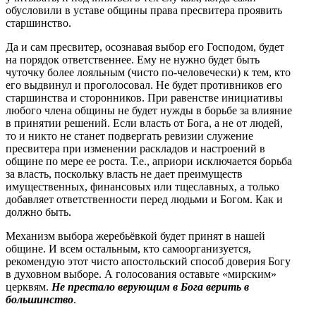
обусловили в уставе общины права пресвитера проявить
старшинство.
Да и сам пресвитер, осознавая выбор его Господом, будет
на порядок ответственнее. Ему не нужно будет быть
чуточку более лояльным (чисто по-человечески) к тем, кто
его выдвинул и проголосовал. Не будет противников его
старшинства и сторонников. При равенстве инициативы
любого члена общины не будет нужды в борьбе за влияние
в принятии решений. Если власть от Бога, а не от людей,
то и никто не станет подвергать ревизии служение
пресвитера при изменении раскладов и настроений в
общине по мере ее роста. Т.е., априори исключается борьба
за власть, поскольку власть не дает преимуществ
имущественных, финансовых или тщеславных, а только
добавляет ответственности перед людьми и Богом. Как и
должно быть.
Механизм выбора жеребьёвкой будет принят в нашей
общине. И всем остальным, кто самоорганизуется,
рекомендую этот чисто апостольский способ доверия Богу
в духовном выборе. А голосования оставьте «мирским»
церквям.
Не престало верующим в Бога верить в
большинство
.