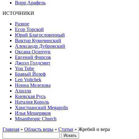
Вирр Арафель
ИСТОЧНИКИ
Разное
Егор Торской
Юрий Благословенный
Виктор Кувичинский
Александр Дубровский
Оксана Осипчук
Евгений Фирсов
Джоэл Голдсмит
You Tube
Бравый Йозеф
Len Voltchek
Нонна Мелехова
Ахилла
Киевская Русь
Наталия Король
Христианский Megapolis
Илья Мещеряков
Misanthropic Church
Главная
»
Область веры
»
Статьи
» Жребий и вера