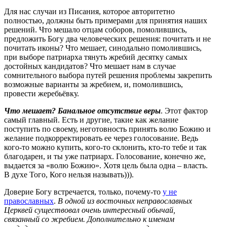
Для нас случаи из Писания, которое авторитетно
полностью, должны быть примерами для принятия наших
решений. Что мешало отцам соборов, помолившись,
предложить Богу два человеческих решения: почитать и не
почитать иконы? Что мешает, синодально помолившись,
при выборе патриарха тянуть жребий десятку самых
достойных кандидатов? Что мешает нам в случае
сомнительного выбора путей решения проблемы закрепить
возможные варианты за жребием, и, помолившись,
провести жеребьёвку.
Что мешает? Банальное отсутствие веры
. Этот фактор
самый главный. Есть и другие, такие как желание
поступить по своему, неготовность принять волю Божию и
желание подкорректировать ее через голосование. Ведь
кого-то можно купить, кого-то склонить, кто-то тебе и так
благодарен, и ты уже патриарх. Голосование, конечно же,
выдается за «волю Божию». Хотя цель была одна – власть.
В духе Того, Кого нельзя называть))).
Доверие Богу встречается, только, почему-то
у не
православных
.
В одной из восточных неправославных
Церквей существовал очень интересный обычай,
связанный со жребием. Дополнительно к именам