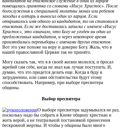
кандидатов на епископское служение в один из ларцов
помещалась грамотка со словами «Иисус Христос». После
богослужения и специальной молитвы монах или ребенок
заходил в алтарь и выносил один из ларцов. Если
открывалось имя одного из кандидатов, то он становился
епископом. Если же доставалась записка с именем «Иисус
Христос», это означало, что Богу не угоден ни один из
предложенных кандидатов, и через некоторое время
производились перевыборы с именами других епископов
.
Вот это уже похоже на веру и доверие Богу. Жаль, что в
нашей православной Церкви так не принято.
Могу сказать так, что я в своей жизни молился, и бросал
жребий сам себе, когда не знал как лучше поступить. И,
думаю, что это придется делать еще. Когда я буду в
затруднении, или сами обстоятельства будут этому
способствовать. Например, при выборе пресвитера
общины.
Выбор пресвитера
О выборе пресвитера задумывался не раз,
поскольку надо бы собрать в Киеве общину христиан и
жить верой, а не театральной постановкой принесения
бескровной жертвы. И чтобы у общины было много