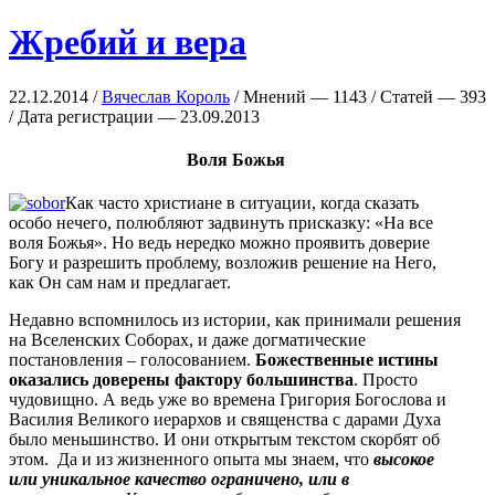
Жребий и вера
22.12.2014 /
Вячеслав Король
/ Мнений — 1143 / Статей — 393
/ Дата регистрации — 23.09.2013
Воля Божья
Как часто христиане в ситуации, когда сказать
особо нечего, полюбляют задвинуть присказку: «На все
воля Божья». Но ведь нередко можно проявить доверие
Богу и разрешить проблему, возложив решение на Него,
как Он сам нам и предлагает.
Недавно вспомнилось из истории, как принимали решения
на Вселенских Соборах, и даже догматические
постановления – голосованием.
Божественные истины
оказались доверены фактору большинства
. Просто
чудовищно. А ведь уже во времена Григория Богослова и
Василия Великого иерархов и священства с дарами Духа
было меньшинство. И они открытым текстом скорбят об
этом. Да и из жизненного опыта мы знаем, что
высокое
или уникальное качество ограничено, или в