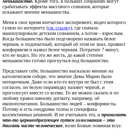
меньшинстве.
Кроме того, в больших собраниях могут
срабатывать эффекты массового сознания, которые
искажают мнение меньшинства.
Меня в свое время впечатлил эксперимент, видео которого
гуляло по интернету (
см. ссылку
), где сначала
манипулировали детским сознанием, а потом – взрослым.
Когда большинство было подговорено называть белое
черным, и подопытный, который об этом не знал, проявил
конформизм и назвал белое черным. Потратьте 7 минут,
кто не видел. Но это же жесть, до какой степени
меньшинство готово прогнуться под большинство.
Представьте себе, большинство высказало мнение на
католическом соборе, что зачатие Девы Марии было
непорочным. Даже если кто-то внутри не был с этим
согласен, он белую пирамидку назовет черной, и
проголосует вместе со всеми. То же можно сказать и по
любому православному догмату, например, об
иконопочитании. Большинство людей – конформисты.
Потому и есть синдромы толпы и специфика
коллективных решений. И не учитывать это, и
принимать
что-то церквеобразующее путем голосования – это
двигать чисто человеческое
, волю Божью поминая всуе.