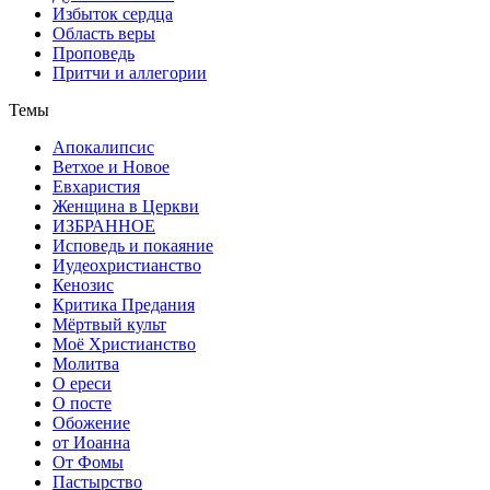
Избыток сердца
Область веры
Проповедь
Притчи и аллегории
Темы
Апокалипсис
Ветхое и Новое
Евхаристия
Женщина в Церкви
ИЗБРАННОЕ
Исповедь и покаяние
Иудеохристианство
Кенозис
Критика Предания
Мёртвый культ
Моё Христианство
Молитва
О ереси
О посте
Обожение
от Иоанна
От Фомы
Пастырство