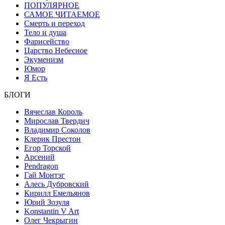
ПОПУЛЯРНОЕ
САМОЕ ЧИТАЕМОЕ
Смерть и переход
Тело и душа
Фарисейство
Царство Небесное
Экуменизм
Юмор
Я Есть
БЛОГИ
Вячеслав Король
Мирослав Твердич
Владимир Соколов
Клерик Престон
Егор Topской
Арсений
Pendragon
Гай Монтэг
Алесь Дубровский
Кирилл Емельянов
Юрий Зозуля
Konstantin V Art
Олег Чекрыгин