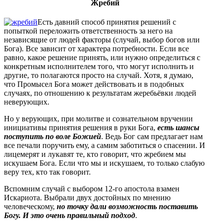
Жребий
Есть давний способ принятия решений с
попыткой переложить ответственность за него на
независящие от людей факторы (случай, выбор богов или
Бога). Все зависит от характера потребности. Если все
равно, какое решение принять, или нужно определиться с
конкретным исполнителем того, что могут исполнить и
другие, то полагаются просто на случай. Хотя, я думаю,
что Промысел Бога может действовать и в подобных
случаях, по отношению к результатам жеребьёвки людей
неверующих.
Но у верующих, при молитве и сознательном вручении
инициативы принятия решения в руки Бога,
есть шансы
поступить по воле Божией
. Ведь Бог сам предлагает нам
все печали поручить ему, а самим заботиться о спасении. И
лицемерят и лукавят те, кто говорит, что жребием мы
искушаем Бога. Если что мы и искушаем, то только слабую
веру тех, кто так говорит.
Вспомним случай с выбором 12-го апостола взамен
Искариота. Выбрали двух достойных по мнению
человеческому,
но точку дали возможность поставить
Богу. И это очень правильный подход
.