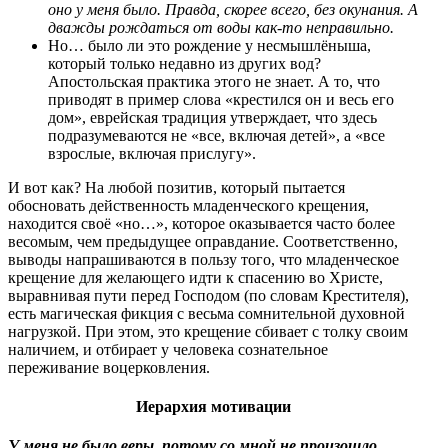
оно у меня было. Правда, скорее всего, без окунания. А
дважды рождаться от воды как-то неправильно.
Но… было ли это рождение у несмышлёныша,
который только недавно из других вод?
Апостольская практика этого не знает. А то, что
приводят в пример слова «крестился он и весь его
дом», еврейская традиция утверждает, что здесь
подразумеваются не «все, включая детей», а «все
взрослые, включая прислугу».
И вот как? На любой позитив, который пытается
обосновать действенность младенческого крещения,
находится своё «но…», которое оказывается часто более
весомым, чем предыдущее оправдание. Соответственно,
выводы напрашиваются в пользу того, что младенческое
крещение для желающего идти к спасению во Христе,
выравнивая пути перед Господом (по словам Крестителя),
есть магическая фикция с весьма сомнительной духовной
нагрузкой. При этом, это крещение сбивает с толку своим
наличием, и отбирает у человека сознательное
переживание воцерковления.
Иерархия мотивации
У меня не было веры, потому со мной не произошло