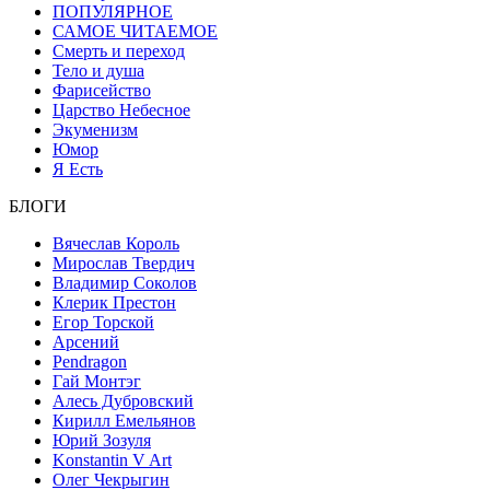
ПОПУЛЯРНОЕ
САМОЕ ЧИТАЕМОЕ
Смерть и переход
Тело и душа
Фарисейство
Царство Небесное
Экуменизм
Юмор
Я Есть
БЛОГИ
Вячеслав Король
Мирослав Твердич
Владимир Соколов
Клерик Престон
Егор Topской
Арсений
Pendragon
Гай Монтэг
Алесь Дубровский
Кирилл Емельянов
Юрий Зозуля
Konstantin V Art
Олег Чекрыгин