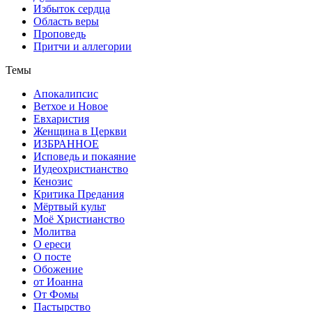
Избыток сердца
Область веры
Проповедь
Притчи и аллегории
Темы
Апокалипсис
Ветхое и Новое
Евхаристия
Женщина в Церкви
ИЗБРАННОЕ
Исповедь и покаяние
Иудеохристианство
Кенозис
Критика Предания
Мёртвый культ
Моё Христианство
Молитва
О ереси
О посте
Обожение
от Иоанна
От Фомы
Пастырство