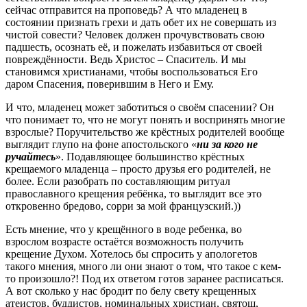
сейчас отправится на проповедь? А что младенец в
состоянии признать грехи и дать обет их не совершать из
чистой совести? Человек должен прочувствовать свою
падшесть, осознать её, и пожелать избавиться от своей
повреждённости. Ведь Христос – Спаситель. И мы
становимся христианами, чтобы воспользоваться Его
даром Спасения, поверившим в Него и Ему.
И что, младенец может заботиться о своём спасении? Он
что понимает то, что не могут понять и воспринять многие
взрослые? Поручительство же крёстных родителей вообще
выглядит глупо на фоне апостольского «
ни за кого не
ручайтесь
». Подавляющее большинство крёстных
крещаемого младенца – просто друзья его родителей, не
более. Если разобрать по составляющим ритуал
православного крещения ребёнка, то выглядит все это
откровенно бредово, сорри за мой французский.))
Есть мнение, что у крещённого в воде ребенка, во
взрослом возрасте остаётся возможность получить
крещение Духом. Хотелось бы спросить у апологетов
такого мнения, много ли они знают о том, что такое с кем-
то произошло?! Под их ответом готов заранее расписаться.
А вот сколько у нас бродит по белу свету крещенных
атеистов, буддистов, номинальных христиан, святош,