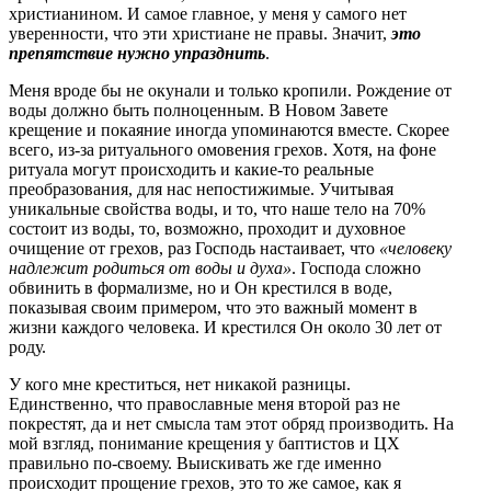
христианином. И самое главное, у меня у самого нет
уверенности, что эти христиане не правы. Значит,
это
препятствие нужно упразднить
.
Меня вроде бы не окунали и только кропили. Рождение от
воды должно быть полноценным. В Новом Завете
крещение и покаяние иногда упоминаются вместе. Скорее
всего, из-за ритуального омовения грехов. Хотя, на фоне
ритуала могут происходить и какие-то реальные
преобразования, для нас непостижимые. Учитывая
уникальные свойства воды, и то, что наше тело на 70%
состоит из воды, то, возможно, проходит и духовное
очищение от грехов, раз Господь настаивает, что
«человеку
надлежит родиться от воды и духа»
. Господа сложно
обвинить в формализме, но и Он крестился в воде,
показывая своим примером, что это важный момент в
жизни каждого человека. И крестился Он около 30 лет от
роду.
У кого мне креститься, нет никакой разницы.
Единственно, что православные меня второй раз не
покрестят, да и нет смысла там этот обряд производить. На
мой взгляд, понимание крещения у баптистов и ЦХ
правильно по-своему. Выискивать же где именно
происходит прощение грехов, это то же самое, как я