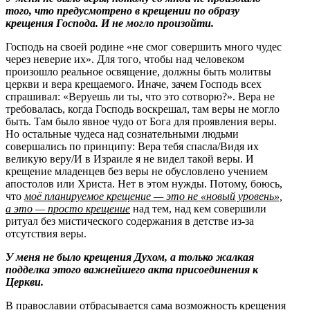
того, что предусмотрено в крещении по образу
крещения Господа. И не могло произойти.
Господь на своей родине «не смог совершить много чудес
через неверие их». Для того, чтобы над человеком
произошло реальное освящение, должны быть молитвы
церкви и вера крещаемого. Иначе, зачем Господь всех
спрашивал: «Веруешь ли ты, что это сотворю?». Вера не
требовалась, когда Господь воскрешал, там веры не могло
быть. Там было явное чудо от Бога для проявления веры.
Но остальные чудеса над сознательными людьми
совершались по принципу: Вера тебя спасла/Видя их
великую веру/И в Израиле я не видел такой веры. И
крещение младенцев без веры не обусловлено учением
апостолов или Христа. Нет в этом нужды. Потому, боюсь,
что
моё планируемое крещение — это не «новый уровень»,
а это — просто крещение
над тем, над кем совершили
ритуал без мистического содержания в детстве из-за
отсутствия веры.
У меня не было крещения Духом, а только жалкая
подделка этого важнейшего акта присоединения к
Церкви.
В православии отбрасывается сама возможность крещения