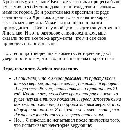
Христовому, я не знаю? Ведь все участники процесса были
«магами», а я обетов не давал, и впоследствии грешил –
мама не горюй. Да и родители меня крестили не ради
соединения со Христом, а ради того, чтобы знахарка
взялась меня лечить. Может такой повод попытки
присоединить к Его Телу вообще выглядит кощунственно?
Я не знаю. И вот в разговоре с проповедником, мне
сказали почти все те же аргументы, что я и сам себе
приводил, и написал выше.
Но… есть противоречивые моменты, которые не дают
уверенности в том, что я однозначно должен креститься.
Вера, покаяние, Хлебопреломление.
Я понимаю, что к Хлебопреломлению приступают
только верные, которые верят, покаялись и крещены.
Я верю уже 26 лет, исповедовался и причащаюсь 21
год. Кроме того, последнее время стараюсь жить в
русле перманентного покаяния. Первая исповедь была
похожа на покаяние, и по православным меркам, и по
общехристианским. Я искренне оплакивал свои грехи.
Раскаяные тогда тяжёлые грехи оставлены.
Но… Я никогда не испытывал после причастия того,
что испытывают некоторые верующие: