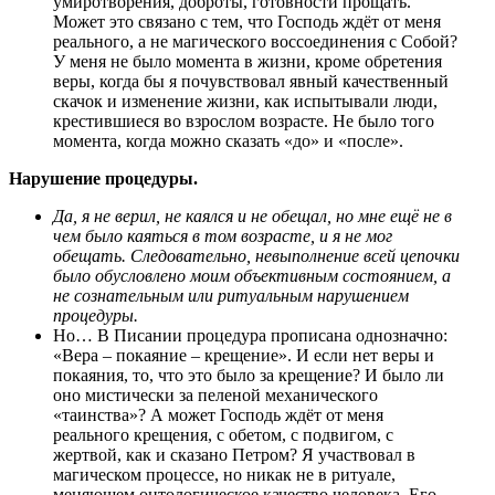
умиротворения, доброты, готовности прощать.
Может это связано с тем, что Господь ждёт от меня
реального, а не магического воссоединения с Собой?
У меня не было момента в жизни, кроме обретения
веры, когда бы я почувствовал явный качественный
скачок и изменение жизни, как испытывали люди,
крестившиеся во взрослом возрасте. Не было того
момента, когда можно сказать «до» и «после».
Нарушение процедуры.
Да, я не верил, не каялся и не обещал, но мне ещё не в
чем было каяться в том возрасте, и я не мог
обещать. Следовательно, невыполнение всей цепочки
было обусловлено моим объективным состоянием, а
не сознательным или ритуальным нарушением
процедуры.
Но… В Писании процедура прописана однозначно:
«Вера – покаяние – крещение». И если нет веры и
покаяния, то, что это было за крещение? И было ли
оно мистически за пеленой механического
«таинства»? А может Господь ждёт от меня
реального крещения, с обетом, с подвигом, с
жертвой, как и сказано Петром? Я участвовал в
магическом процессе, но никак не в ритуале,
меняющем онтологическое качество человека. Его