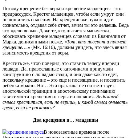
Потому крещение без веры и крещение младенцев – это
предрассудок. Крестят младенцев, чтобы если умрут, они
не лишились спасения. На крещение же нужно идти
сознательно, отдавая себе отчет, зачем ты это делаешь. Ведь
это «дело веры». Даже те, кто пытается магически
обосновать крещение младенцев словами из Евангелия от
Марка, дописанными позже, «
Тот, кто поверит и примет
крещение….»
(Мк. 16:16), должны увидеть, что здесь явная
зависимость крещения от веры.
Крестить же, чтоб поверил, это ставить телегу впереди
лошади. Да, православные с католиками придумали
конструкцию с лошадью сзади, и она даже как-то едет,
поскольку крещение – это еще и посвящение, и посвятить
ребенка можно. Но… Эта практика не соответствует
апостольской традиции и апостольскому пониманию
зависимости крещения от веры и покаяния.
Ведь какой
смысл креститься, если не веришь, и какой смысл омывать
грехи, если не раскаялся?
Два крещения и… младенцы
В новозаветные времена после
Пятидесятницы крещение водное нередко сопровождалось