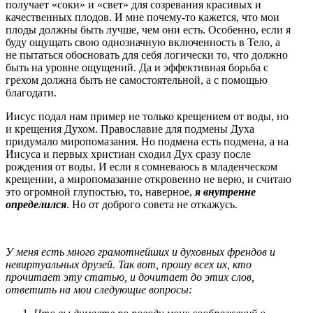
получает «соки» и «свет» для созревания красивых и
качественных плодов. И мне почему-то кажется, что мои
плоды должны быть лучше, чем они есть. Особенно, если я
буду ощущать свою однозначную включенность в Тело, а
не пытаться обосновать для себя логически то, что должно
быть на уровне ощущений. Да и эффективная борьба с
грехом должна быть не самостоятельной, а с помощью
благодати.
Иисус подал нам пример не только крещением от воды, но
и крещения Духом. Православие для подмены Духа
придумало миропомазания. Но подмена есть подмена, а на
Иисуса и первых христиан сходил Дух сразу после
рождения от воды. И если я сомневаюсь в младенческом
крещении, а миропомазание откровенно не верю, и считаю
это огромной глупостью, то, наверное,
я внутренне
определился
. Но от доброго совета не откажусь.
У меня есть много грамотнейших и духовных френдов и
невиртуальных друзей. Так вот, прошу всех их, кто
прочитает эту статью, и дочитает до этих слов,
ответить на мои следующие вопросы: