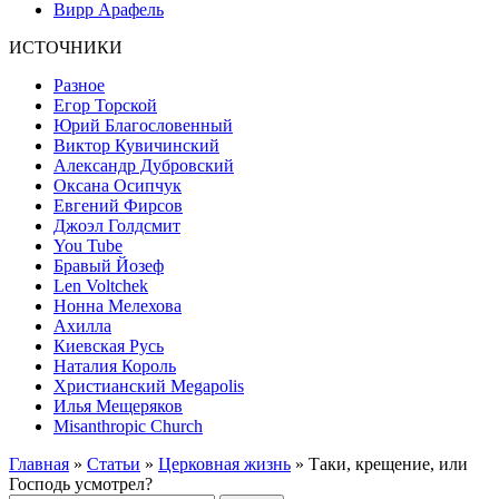
Вирр Арафель
ИСТОЧНИКИ
Разное
Егор Торской
Юрий Благословенный
Виктор Кувичинский
Александр Дубровский
Оксана Осипчук
Евгений Фирсов
Джоэл Голдсмит
You Tube
Бравый Йозеф
Len Voltchek
Нонна Мелехова
Ахилла
Киевская Русь
Наталия Король
Христианский Megapolis
Илья Мещеряков
Misanthropic Church
Главная
»
Статьи
»
Церковная жизнь
» Таки, крещение, или
Господь усмотрел?