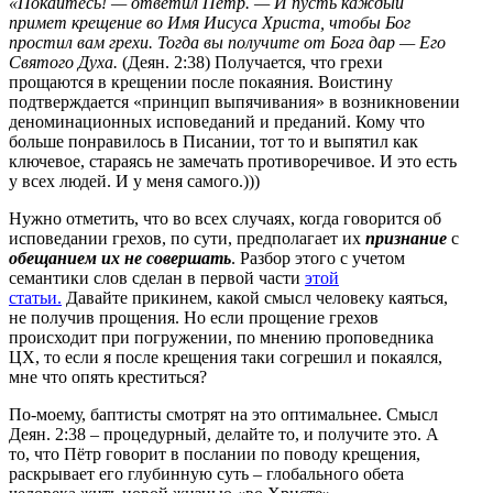
«Покайтесь! — ответил Петр. — И пусть каждый
примет крещение во Имя Иисуса Христа, чтобы Бог
простил вам грехи. Тогда вы получите от Бога дар — Его
Святого Духа.
(Деян. 2:38) Получается, что грехи
прощаются в крещении после покаяния. Воистину
подтверждается «принцип выпячивания» в возникновении
деноминационных исповеданий и преданий. Кому что
больше понравилось в Писании, тот то и выпятил как
ключевое, стараясь не замечать противоречивое. И это есть
у всех людей. И у меня самого.)))
Нужно отметить, что во всех случаях, когда говорится об
исповедании грехов, по сути, предполагает их
признание
с
обещанием их не совершать
. Разбор этого с учетом
семантики слов сделан в первой части
этой
статьи.
Давайте прикинем, какой смысл человеку каяться,
не получив прощения. Но если прощение грехов
происходит при погружении, по мнению проповедника
ЦХ, то если я после крещения таки согрешил и покаялся,
мне что опять креститься?
По-моему, баптисты смотрят на это оптимальнее. Смысл
Деян. 2:38 – процедурный, делайте то, и получите это. А
то, что Пётр говорит в послании по поводу крещения,
раскрывает его глубинную суть – глобального обета