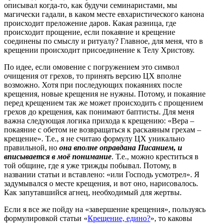
описывал когда-то, как будучи семинаристами, мы
магически гадали, в каком месте евхаристического канона
происходит преложение даров. Какая разница, где
происходит прощение, если покаяние и крещение
соединены по смыслу и ритуалу? Главное, для меня, что в
крещении происходит присоединение к Телу Христову.
По идее, если омовение с погружением это символ
очищения от грехов, то принять версию ЦХ вполне
возможно. Хотя при последующих покаяниях после
крещения, новые крещения не нужны. Потому, и покаяние
перед крещением так же может происходить с прощением
грехов до крещения, как понимают баптисты. Для меня
важна следующая логика прихода к крещению: «Вера –
покаяние с обетом не возвращаться к раскаяным грехам –
крещение». Т.е., я не считаю формулу ЦХ уникально
правильной, но
она вполне оправдана Писанием, и
вписывается в моё понимание
. Т.е., можно креститься в
той общине, где я уже трижды побывал. Потому, в
названии статьи и вставлено: «или Господь усмотрел». Я
задумывался о месте крещения, и вот оно, нарисовалось.
Как запутавшийся агнец, необходимый для жертвы.
Если я все же пойду на «завершение крещения», пользуясь
формулировкой статьи «
Крещение, едино?
», то каковы