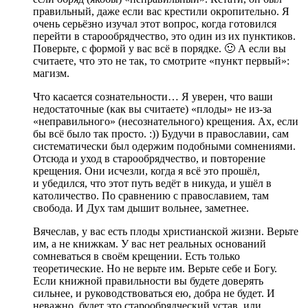
правильный, даже если вас крестили окропительно. Я
очень серьёзно изучал этот вопрос, когда готовился
перейти в старообрядчество, это один из их пунктиков.
Поверьте, с формой у вас всё в порядке. 🙂 А если вы
считаете, что это не так, то смотрите «пункт первый»:
магизм.
Что касается сознательности… Я уверен, что ваши
недостаточные (как вы считаете) «плоды» не из-за
«неправильного» (несознательного) крещения. Ах, если
бы всё было так просто. :)) Будучи в православии, сам
систематически был одержим подобными сомнениями.
Отсюда и уход в старообрядчество, и повторение
крещения. Они исчезли, когда я всё это прошёл,
и убедился, что этот путь ведёт в никуда, и ушёл в
католичество. По сравнению с православием, там
свобода. И Дух там дышит вольнее, заметнее.
Вячеслав, у вас есть плоды христианской жизни. Верьте
им, а не книжкам. У вас нет реальных оснований
сомневаться в своём крещении. Есть только
теоретические. Но не верьте им. Верьте себе и Богу.
Если книжной правильности вы будете доверять
сильнее, и руководствоваться ею, добра не будет. И
неважно, будет это старообрядческий устав, или