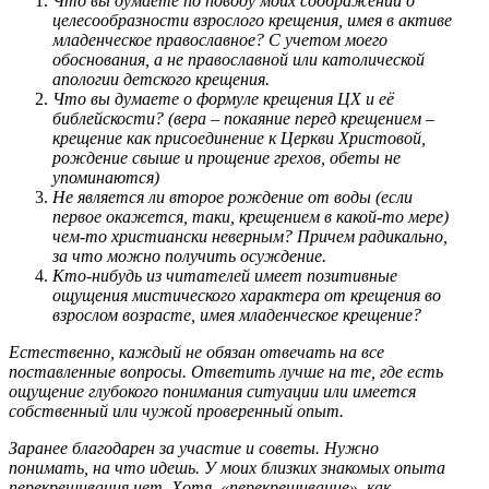
Что вы думаете по поводу моих соображений о
целесообразности взрослого крещения, имея в активе
младенческое православное? С учетом моего
обоснования, а не православной или католической
апологии детского крещения.
Что вы думаете о формуле крещения ЦХ и её
библейскости? (вера – покаяние перед крещением –
крещение как присоединение к Церкви Христовой,
рождение свыше и прощение грехов, обеты не
упоминаются)
Не является ли второе рождение от воды (если
первое окажется, таки, крещением в какой-то мере)
чем-то христиански неверным? Причем радикально,
за что можно получить осуждение.
Кто-нибудь из читателей имеет позитивные
ощущения мистического характера от крещения во
взрослом возрасте, имея младенческое крещение?
Естественно, каждый не обязан отвечать на все
поставленные вопросы. Ответить лучше на те, где есть
ощущение глубокого понимания ситуации или имеется
собственный или чужой проверенный опыт.
Заранее благодарен за участие и советы. Нужно
понимать, на что идешь. У моих близких знакомых опыта
перекрещивания нет. Хотя, «перекрещивание», как