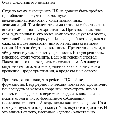
будут следствия это действия?
Судя по всему, с крещением ЦХ не должно быть проблем
при общении в экуменическом духе
внеденоминационности с христианами иных
деноминаций. Тем более, что сами цэхисты себя относят к
внеденоминационным христианам. При этом, я сам для
себя буду понимать его более комплексно (с учётом обета),
чем линейно по их формуле. На последней встрече, как я и
ожидал, в духе здравости, никто не настаивал на моём
пении. И это не будет препятствием. Препятствие в том, в
чём у меня и у самого нет уверенности. И неуверенность,
наверное, стоит устранить. Ведь как говорил апостол
Павел, ничего нельзя делать со смущением. А я живу с
ощущением того, что моё крещение как бы и не совсем
крещение. Вроде христианин, а вроде бы и не совсем.
При этом, я понимаю, что ребята в ЦХ всё же,
формалисты. Ведь дерево по плодам познаётся. Достаточно
понаблюдать за челом в собрании, посмотреть, что он
пишет, и выводы о его вере можно сделать вполне, а не
искать корни в чисто формальном соблюдении
последовательности. А ведь плоды важнее крещения. Но я
сам чувствую, что плоды могут быть вкуснее и красивее. И
это зависит от того, насколько «дерево» качественно