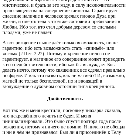
мистическое, и брать за это мзду, в силу исключительности
прав священства на совершение таинства. Гарантирует
спасение наличие в человеке зрелых плодов Духа при
жизни, и смерть тела в этом же состоянии пребывания в
Любви. Ибо тот, кто стал добрым деревом со спелыми
плодами, уже не падает.
А вот рождение свыше даёт только возможность, но не
гарантию, ибо есть возможность стать «свиньёй» или
«псом» (2 Пет. 2:22). Потому и крещение ничего не
гарантирует, а магичное его совершение может приводить
к его недействительности, ибо как бы вынуждает Бога
делать нечто, потому что священник все сделал правильно
по форме. И как это назвать, как не магией?! И, возможно,
магией не только бесполезной, но и вводящей в
заблуждение о духовном состоянии типа крещённого.
Двойственность
Вот так же и меня крестили, поскольку знахарка сказала,
что некрещённого лечить не будет. И меня
инициализировали. Это было спустя полтора года после
рождения, потому я ничего не помню. Я ничего не обещал
и ни в чём не признавался. Был ли я присоединён к Телу