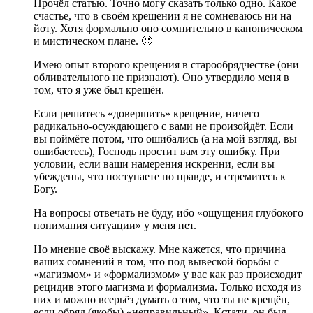
Прочёл статью. Точно могу сказать только одно. Какое
счастье, что в своём крещении я не сомневаюсь ни на
йоту. Хотя формально оно сомнительно в каноническом
и мистическом плане. 🙂
Имею опыт второго крещения в старообрядчестве (они
обливательного не признают). Оно утвердило меня в
том, что я уже был крещён.
Если решитесь «довершить» крещение, ничего
радикально-осуждающего с вами не произойдёт. Если
вы поймёте потом, что ошибались (а на мой взгляд, вы
ошибаетесь), Господь простит вам эту ошибку. При
условии, если ваши намерения искренни, если вы
убеждены, что поступаете по правде, и стремитесь к
Богу.
На вопросы отвечать не буду, ибо «ощущения глубокого
понимания ситуации» у меня нет.
Но мнение своё выскажу. Мне кажется, что причина
ваших сомнений в том, что под вывеской борьбы с
«магизмом» и «формализмом» у вас как раз происходит
рецидив этого магизма и формализма. Только исходя из
них и можно всерьёз думать о том, что ты не крещён,
если обряд (якобы) «неправильный». Кстати, он был