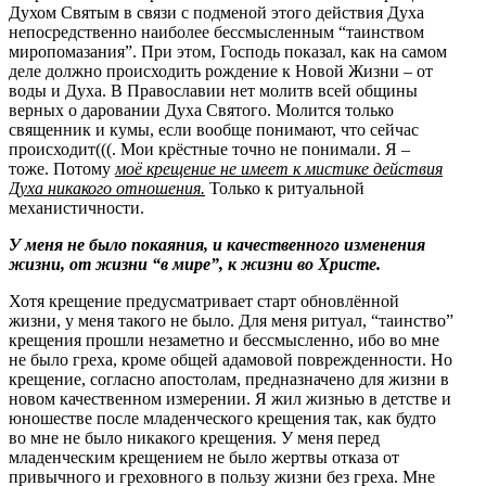
Духом Святым в связи с подменой этого действия Духа
непосредственно наиболее бессмысленным “таинством
миропомазания”. При этом, Господь показал, как на самом
деле должно происходить рождение к Новой Жизни – от
воды и Духа. В Православии нет молитв всей общины
верных о даровании Духа Святого. Молится только
священник и кумы, если вообще понимают, что сейчас
происходит(((. Мои крёстные точно не понимали. Я –
тоже. Потому
моё крещение не имеет к мистике действия
Духа никакого отношения.
Только к ритуальной
механистичности.
У меня не было покаяния, и качественного изменения
жизни, от жизни “в мире”, к жизни во Христе.
Хотя крещение предусматривает старт обновлённой
жизни, у меня такого не было. Для меня ритуал, “таинство”
крещения прошли незаметно и бессмысленно, ибо во мне
не было греха, кроме общей адамовой поврежденности. Но
крещение, согласно апостолам, предназначено для жизни в
новом качественном измерении. Я жил жизнью в детстве и
юношестве после младенческого крещения так, как будто
во мне не было никакого крещения. У меня перед
младенческим крещением не было жертвы отказа от
привычного и греховного в пользу жизни без греха. Мне