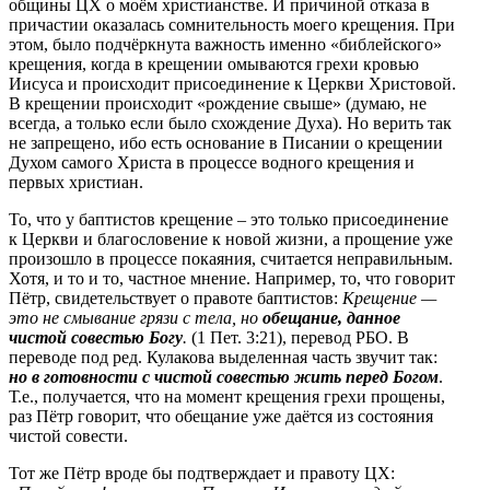
общины ЦХ о моём христианстве. И причиной отказа в
причастии оказалась сомнительность моего крещения. При
этом, было подчёркнута важность именно «библейского»
крещения, когда в крещении омываются грехи кровью
Иисуса и происходит присоединение к Церкви Христовой.
В крещении происходит «рождение свыше» (думаю, не
всегда, а только если было схождение Духа). Но верить так
не запрещено, ибо есть основание в Писании о крещении
Духом самого Христа в процессе водного крещения и
первых христиан.
То, что у баптистов крещение – это только присоединение
к Церкви и благословение к новой жизни, а прощение уже
произошло в процессе покаяния, считается неправильным.
Хотя, и то и то, частное мнение. Например, то, что говорит
Пётр, свидетельствует о правоте баптистов:
Крещение —
это не смывание грязи с тела, но
обещание, данное
чистой совестью Богу
.
(1 Пет. 3:21), перевод РБО. В
переводе под ред. Кулакова выделенная часть звучит так:
но в готовности с чистой совестью жить перед Богом
.
Т.е., получается, что на момент крещения грехи прощены,
раз Пётр говорит, что обещание уже даётся из состояния
чистой совести.
Тот же Пётр вроде бы подтверждает и правоту ЦХ: