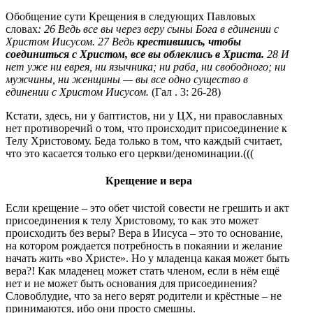
Обобщение сути Крещения в следующих Павловых
словах
: 26 Ведь все вы через веру сыны Бога в единении с
Христом Иисусом. 27 Ведь
крестившись, чтобы
соединиться с Христом, все вы облеклись в Христа.
28 И
нет уже ни еврея, ни язычника; ни раба, ни свободного; ни
мужчины, ни женщины — вы все одно существо в
единении с Христом Иисусом.
(Гал . 3: 26-28)
Кстати, здесь, ни у баптистов, ни у ЦХ, ни православных
нет противоречий о том, что происходит присоединение к
Телу Христовому. Беда только в том, что каждый считает,
что это касается только его церкви/деноминации.(((
Крещение и вера
Если крещение – это обет чистой совести не грешить и акт
присоединения к телу Христовому, то как это может
происходить без веры? Вера в Иисуса – это то основание,
на котором рождается потребность в покаянии и желание
начать жить «во Христе». Но у младенца какая может быть
вера?! Как младенец может стать членом, если в нём ещё
нет и не может быть основания для присоединения?
Словоблудие, что за него верят родители и крёстные – не
принимаются, ибо они просто смешны.