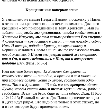
человека жить новой жизнью «во Христе».
Крещение как воцерковление
Я умышлено не мешал Петра с Павлом, поскольку у Павла
в отношении крещения иной аспект понимания. Для него
крещение – это присоединение к Телу Христову.
3 Или вы
забыли, что,
когда мы крестились, чтобы соединиться с
Христом Иисусом, мы тем самым разделили Его смерть:
4 крещением — соучастием в смерти — мы погребли себя с
Ним. И теперь, подобно Христу, воскрешенному из
мертвых величием Славы Отца, мы тоже сможем жить
новой жизнью. 5
И если мы умерли такой же смертью,
как и Он, и тем соединились с Ним, то и воскреснем
подобно Ему.
(Рим . 6: 3-5)
Или вот еще более ярко:
12 Возьмем для сравнения
человеческое тело — оно одно, а органов в нем много, но
при этом все органы, хотя их много, составляют одно
тело. Таков и Христос — 13 ведь
все мы крещены одним
Духом, чтобы стать одним телом
: иудеи и греки, рабы и
свободные. Всем нам было дано испить одного Духа.
(1 Кор
. 12: 12-13) Важный момент. Для Павла крещение от воды
и Духа идут рядом. Это видно не только в этих стихах, но
и в тех, которые будут приведены ниже.