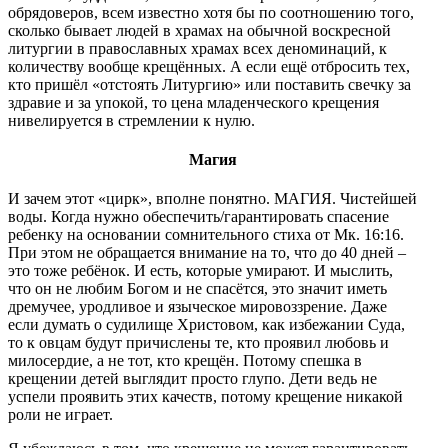
обрядоверов, всем известно хотя бы по соотношению того,
сколько бывает людей в храмах на обычной воскресной
литургии в православных храмах всех деноминаций, к
количеству вообще крещённых. А если ещё отбросить тех,
кто пришёл «отстоять Литургию» или поставить свечку за
здравие и за упокой, то цена младенческого крещения
нивелируется в стремлении к нулю.
Магия
И зачем этот «цирк», вполне понятно. МАГИЯ. Чистейшей
воды. Когда нужно обеспечить/гарантировать спасение
ребенку на основании сомнительного стиха от Мк. 16:16.
При этом не обращается внимание на то, что до 40 дней –
это тоже ребёнок. И есть, которые умирают. И мыслить,
что он не любим Богом и не спасётся, это значит иметь
дремучее, уродливое и языческое мировоззрение. Даже
если думать о судилище Христовом, как избежании Суда,
то к овцам будут причислены те, кто проявил любовь и
милосердие, а не тот, кто крещён. Потому спешка в
крещении детей выглядит просто глупо. Дети ведь не
успели проявить этих качеств, потому крещение никакой
роли не играет.