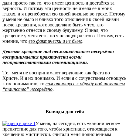
дали просто так то, что имеет ценность и достаётся за
верность. И потому эта ценность не имела её в моих
глазах, и я пренебрегал ею своей жизнью во грехе. Потому
у меня не было и близко того отношения к своей жизни
после крещения, которое должно быть у тех, кто
жертвенно отнёсся к своему будущему. Я знал, что
крещение у меня есть, но я не ощущал этого. Потому, есть
мнение, что
его фактически и не было
.
Детское крещение над несмышлёнышем несерьёзно
воспринимается практически всеми
неопротестантскими деноминациями.
Т.е., меня не воспринимают верующие как брата во
Христе. И я их понимаю. И если я с сочувствием отношусь
к их пониманию, то
сам отношусь к обряду под названием
“таинство” несерьёзно
.
Выводы для себя
У меня, на сегодня, есть «каноническое»
препятствие для того, чтобы христиане, относящиеся к
крещению мистически, считали меня полноценным