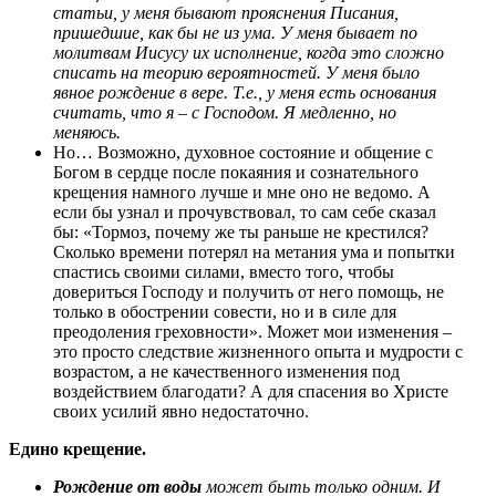
статьи, у меня бывают прояснения Писания,
пришедшие, как бы не из ума. У меня бывает по
молитвам Иисусу их исполнение, когда это сложно
списать на теорию вероятностей. У меня было
явное рождение в вере. Т.е., у меня есть основания
считать, что я – с Господом. Я медленно, но
меняюсь.
Но… Возможно, духовное состояние и общение с
Богом в сердце после покаяния и сознательного
крещения намного лучше и мне оно не ведомо. А
если бы узнал и прочувствовал, то сам себе сказал
бы: «Тормоз, почему же ты раньше не крестился?
Сколько времени потерял на метания ума и попытки
спастись своими силами, вместо того, чтобы
довериться Господу и получить от него помощь, не
только в обострении совести, но и в силе для
преодоления греховности». Может мои изменения –
это просто следствие жизненного опыта и мудрости с
возрастом, а не качественного изменения под
воздействием благодати? А для спасения во Христе
своих усилий явно недостаточно.
Едино крещение.
Рождение от воды
может быть только одним. И