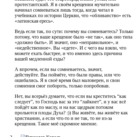
протестантский. Я в своём крещении мучительно
начинал сомневаться лишь тогда, когда читал в
учебниках по истории Церкви, что «обливанство» есть
«латинская ересь».
Ведь если так, по сути: почему вы сомневаетесь? Только
потому, что ваше крещение было «не так», как оно типа
«должно быть». И значит, оно «неправильное», и
«недейственное». Вы «едете». И с чего вы взяли, что
можете ехать быстрее, и что именно здесь причина
вашей медленной езды?
А впрочем, если вы сомневаетесь, значит,
действуйте. Вы поймёте, что были правы, или что
ошибались. Я в своё время был маловерен, и свои
сомнения смог побороть, только попробовав.
Нет, вы всерьёз думаете, что если вы креститесь “как
следует”, то Господь вас за это “лайкнет”, и у вас всё
пойдёт как по маслу, и на вас щедрым потоком
прольются плоды Духа? :)) Вы живёте, вы живёте как
христианин, а если что-то и не так, то не из-за
крещения. Такое моё скромное мнение.