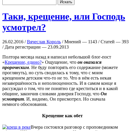
Таки, крещение, или Господь
усмотрел?
26.02.2016 /
Вячеслав Король
/ Мнений — 1143 / Статей — 393
/ Дата регистрации — 23.09.2013
Полтора месяца назад я написал небольшой блог-пост
«
Крещение, едино?
» Ощущение, что
он оказался
пророческим
. Не буду повторять его содержание (можете
проглянуть), но суть сводилась к тому, что с моим
крещением детским что-то не то. Что в нём есть некая
незавершённость и неполноценность. И в самом конце я
рассуждал о том, что не понятно где креститься и в какой
общине, закончив словами доверия Господу, что
Он
усмотрит
. И, видимо, Он присмотрел. Но сначала
немного обоснования.
Крещение как обет
Вчера состоялся разговор с проповедником