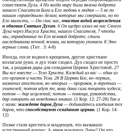
сошествием Духа
. 4 Но когда миру была явлена доброта
нашего Спасителя Бога и Его любовь к людям — 5 не по
нашим «праведным» делам, которые мы совершали, но по
Его милости, — Он спас нас,
очистив водой возрождения
и обновив Святым Духом
. 6 Он щедро излил на нас Своего
Духа через Иисуса Христа, нашего Спасителя, 7 чтобы
мы, оправданные по Его великой доброте, стали
наследниками вечной жизни, на которую уповаем. 8 Это
верные слова.
(Тит . 3: 4-8)
Иногда, после водного крещения, другие христиане
возлагали руки, и дух тоже сходил. Дух сходил не просто
так, а раздавая дары для созидания Церкви Христовой.
27
Вы все вместе — Тело Христа. Каждый из вас — один из
его органов и часть Тела. 28 В Церкви Бог, во–первых,
назначил апостолов, во–вторых — пророков, в–третьих —
учителей; потом идут те, кому дана сила творить чудеса;
потом — дар исцелений; потом — помощи, руководства,
дар говорить на неведомых языках.
(1 Кор. 12: 27-28)
Так и
с вами:
жаждете даров Духа
— добивайтесь изобилия тех
даров, что
способствуют созиданию церкви
.
(1 Кор. 14:
12)
Позже стали крестить и младенцев, что вызывало
естественный вопрос: А зачем младенцу Дары? Он что,