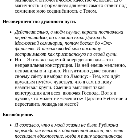
магичность и формализм для меня самого ставят под
сомнение мою соединённость с Телом.
Несовершенство духовного пути.
Действительно, в моём случае, карета поставлена
перед лошадью, но я как-то ехал. Доехал до
Московской семинарии, потом доехал до «Экс-
фарисея». И немало людей мою писанину
воспринимают как христианскую по своей сути.
Но… Экипаж с каретой впереди лошади – это
неправильная конструкция. На ней едешь медленно,
неправильно и криво. Интуитивно даже слоган
своему сайту я выбрал по Льюису: «Тем, кто идёт
кружным путём», чувствуя, что я сам по нему
наматывал круги. Смешно выглядит такая
конструкция для всех, включая Господа. Вот я и
думаю, что может не «смешить» Царство Небесное и
переставить лошадь на место?
Богообщение.
Я сожалею, что в моей жизни не было Рубикона
перехода от ветхой к обновлённой жизни, но: меня
посещает вдохновение, когда я пишу христианские