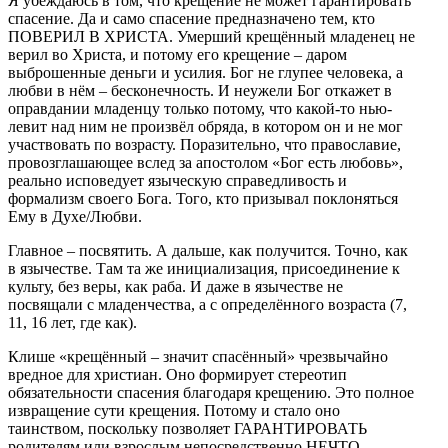
Я убеждаюсь в том, что крещение не может гарантировать
спасение. Да и само спасение предназначено тем, кто
ПОВЕРИЛ В ХРИСТА. Умерший крещённый младенец не
верил во Христа, и потому его крещение – даром
выброшенные деньги и усилия. Бог не глупее человека, а
любви в нём – бесконечность. И неужели Бог откажет в
оправдании младенцу только потому, что какой-то нью-
левит над ним не произвёл обряда, в котором он и не мог
участвовать по возрасту. Поразительно, что православие,
провозглашающее вслед за апостолом «Бог есть любовь»,
реально исповедует языческую справедливость и
формализм своего Бога. Того, кто призывал поклоняться
Ему в Духе/Любви.
Главное – посвятить. А дальше, как получится. Точно, как
в язычестве. Там та же инициализация, присоединение к
культу, без веры, как раба. И даже в язычестве не
посвящали с младенчества, а с определённого возраста (7,
11, 16 лет, где как).
Клише «крещённый – значит спасённый» чрезвычайно
вредное для христиан. Оно формирует стереотип
обязательности спасения благодаря крещению. Это полное
извращение сути крещения. Потому и стало оно
таинством, поскольку позволяет ГАРАНТИРОВАТЬ
родителям или взрослым непосредственно НЕЧТО