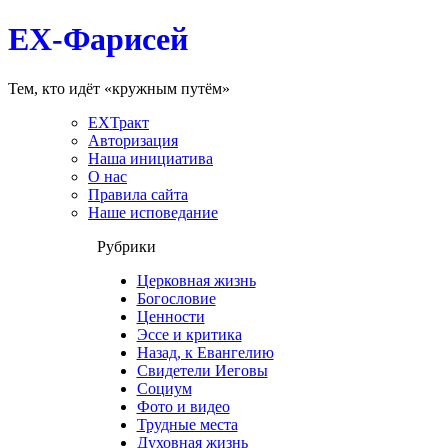
EX-Фарисей
Тем, кто идёт «кружным путём»
EXТракт
Авторизация
Наша инициатива
О нас
Правила сайта
Наше исповедание
Рубрики
Церковная жизнь
Богословие
Ценности
Эссе и критика
Назад, к Евангелию
Свидетели Иеговы
Социум
Фото и видео
Трудные места
Духовная жизнь