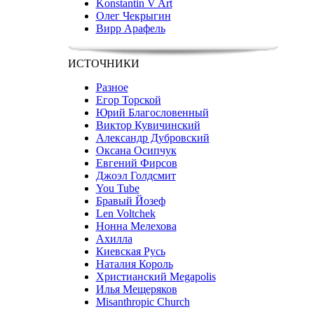
Konstantin V Art
Олег Чекрыгин
Вирр Арафель
ИСТОЧНИКИ
Разное
Егор Торской
Юрий Благословенный
Виктор Кувичинский
Александр Дубровский
Оксана Осипчук
Евгений Фирсов
Джоэл Голдсмит
You Tube
Бравый Йозеф
Len Voltchek
Нонна Мелехова
Ахилла
Киевская Русь
Наталия Король
Христианский Megapolis
Илья Мещеряков
Misanthropic Church