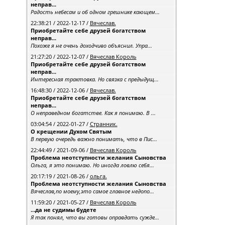
неправ...
Радость небесам и об одном грешнике кающем...
22:38:21 / 2022-12-17 /
Вячеслав.
Приобретайте себе друзей богатством
неправ...
Похоже я не очень доходчиво объяснил. Упра...
21:27:20 / 2022-12-07 /
Вячеслав Король
Приобретайте себе друзей богатством
неправ...
Интересная трактовка. Но связка с предыдущ...
16:48:30 / 2022-12-06 /
Вячеслав.
Приобретайте себе друзей богатством
неправ...
О неправедном богатстве. Как я понимаю. В ...
03:04:54 / 2022-01-27 /
Странник.
О крещении Духом Святым
В первую очередь важно понимать, что в Пис...
22:44:49 / 2021-09-06 /
Вячеслав Король
Проблема неотступности желания Сыновства
Ольга, я это понимаю. Но иногда ловлю себя...
20:17:19 / 2021-08-26 /
ольга.
Проблема неотступности желания Сыновства
Вячеслав,по моему,это самое главное недопо...
11:59:20 / 2021-05-27 /
Вячеслав Король
…да не судимы будете
Я так понял, что вы готовы оправдать сужде...