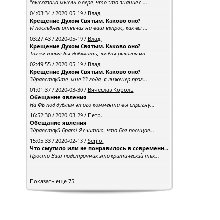
"высказана мысль о вере, что это знание с ...
04:03:34 / 2020-05-19 /
Влад.
Крещение Духом Святым. Каково оно?
И последнее отвечая на ваш вопрос, как вы ...
03:27:43 / 2020-05-19 /
Влад.
Крещение Духом Святым. Каково оно?
Также хотел бы добавить, любая религия на ...
02:49:55 / 2020-05-19 /
Влад.
Крещение Духом Святым. Каково оно?
Здравствуйте, мне 33 года, я инженер-прог...
01:01:37 / 2020-03-30 /
Вячеслав Король
Обещание явления
На ФБ под дублем этого коммента вы спрыгну...
16:52:30 / 2020-03-29 /
Петр.
Обещание явления
Здравствуй Брат! Я считаю, что Бог посещае...
15:05:33 / 2020-02-13 /
Serjio.
Что смутило или не понравилось в современн...
Просто Ваш подстрочник это критический тек...
Показать еще 75