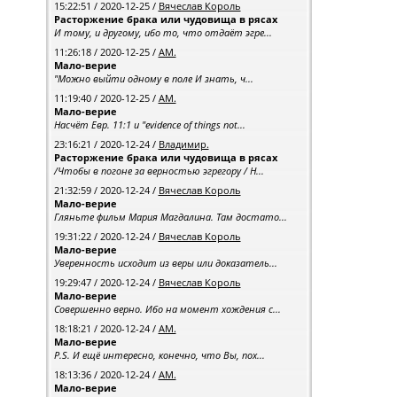
15:22:51 / 2020-12-25 /
Вячеслав Король
Расторжение брака или чудовища в рясах
И тому, и другому, ибо то, что отдаёт эгре...
11:26:18 / 2020-12-25 /
АМ.
Мало-верие
"Можно выйти одному в поле И знать, ч...
11:19:40 / 2020-12-25 /
АМ.
Мало-верие
Насчёт Евр. 11:1 и "evidence of things not...
23:16:21 / 2020-12-24 /
Владимир.
Расторжение брака или чудовища в рясах
/Чтобы в погоне за верностью эгрегору / Н...
21:32:59 / 2020-12-24 /
Вячеслав Король
Мало-верие
Гляньте фильм Мария Магдалина. Там достато...
19:31:22 / 2020-12-24 /
Вячеслав Король
Мало-верие
Уверенность исходит из веры или доказатель...
19:29:47 / 2020-12-24 /
Вячеслав Король
Мало-верие
Совершенно верно. Ибо на момент хождения с...
18:18:21 / 2020-12-24 /
АМ.
Мало-верие
P.S. И ещё интересно, конечно, что Вы, пох...
18:13:36 / 2020-12-24 /
АМ.
Мало-верие