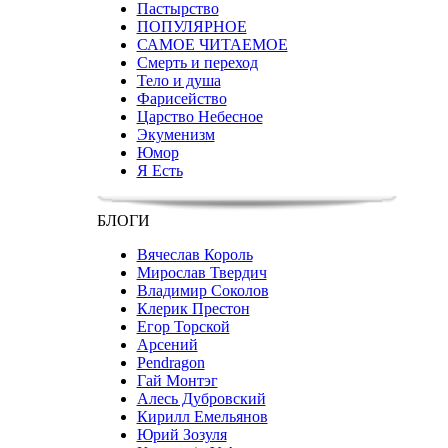
Пастырство
ПОПУЛЯРНОЕ
САМОЕ ЧИТАЕМОЕ
Смерть и переход
Тело и душа
Фарисейство
Царство Небесное
Экуменизм
Юмор
Я Есть
БЛОГИ
Вячеслав Король
Мирослав Твердич
Владимир Соколов
Клерик Престон
Егор Topской
Арсений
Pendragon
Гай Монтэг
Алесь Дубровский
Кирилл Емельянов
Юрий Зозуля