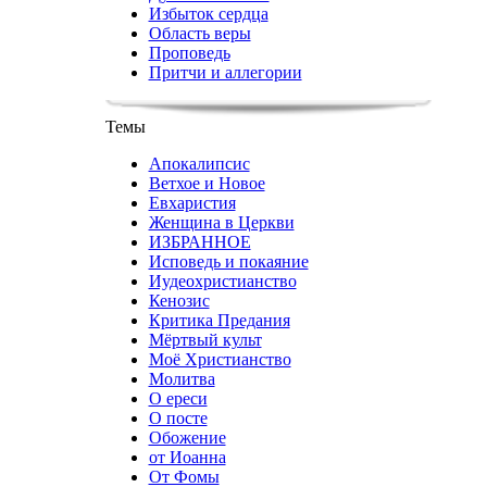
Избыток сердца
Область веры
Проповедь
Притчи и аллегории
Темы
Апокалипсис
Ветхое и Новое
Евхаристия
Женщина в Церкви
ИЗБРАННОЕ
Исповедь и покаяние
Иудеохристианство
Кенозис
Критика Предания
Мёртвый культ
Моё Христианство
Молитва
О ереси
О посте
Обожение
от Иоанна
От Фомы