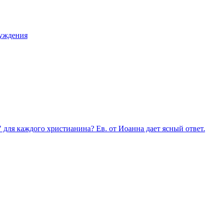
суждения
 для каждого христианина? Ев. от Иоанна дает ясный ответ.