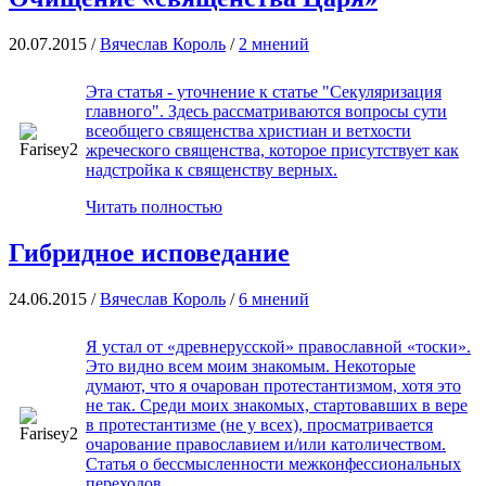
20.07.2015 /
Вячеслав Король
/
2 мнений
Эта статья - уточнение к статье "Секуляризация
главного". Здесь рассматриваются вопросы сути
всеобщего священства христиан и ветхости
жреческого священства, которое присутствует как
надстройка к священству верных.
Читать полностью
Гибридное исповедание
24.06.2015 /
Вячеслав Король
/
6 мнений
Я устал от «древнерусской» православной «тоски».
Это видно всем моим знакомым. Некоторые
думают, что я очарован протестантизмом, хотя это
не так. Среди моих знакомых, стартовавших в вере
в протестантизме (не у всех), просматривается
очарование православием и/или католичеством.
Статья о бессмысленности межконфессиональных
переходов.