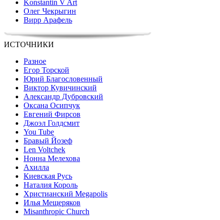
Konstantin V Art
Олег Чекрыгин
Вирр Арафель
ИСТОЧНИКИ
Разное
Егор Торской
Юрий Благословенный
Виктор Кувичинский
Александр Дубровский
Оксана Осипчук
Евгений Фирсов
Джоэл Голдсмит
You Tube
Бравый Йозеф
Len Voltchek
Нонна Мелехова
Ахилла
Киевская Русь
Наталия Король
Христианский Megapolis
Илья Мещеряков
Misanthropic Church