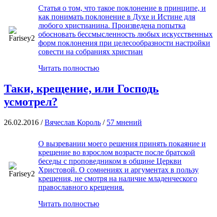
Статья о том, что такое поклонение в принципе, и
как понимать поклонение в Духе и Истине для
любого христианина. Произведена попытка
обосновать бессмысленность любых искусственных
форм поклонения при целесообразности настройки
совести на собраниях христиан
Читать полностью
Таки, крещение, или Господь
усмотрел?
26.02.2016 /
Вячеслав Король
/
57 мнений
О вызревании моего решения принять покаяние и
крещение во взрослом возрасте после братской
беседы с проповедником в общине Церкви
Христовой. О сомнениях и аргументах в пользу
крещения, не смотря на наличие младенческого
православного крещения.
Читать полностью