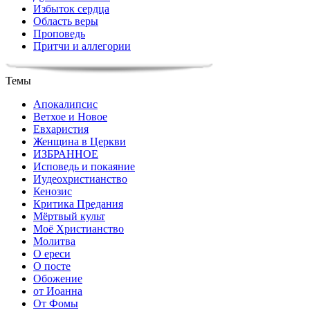
Избыток сердца
Область веры
Проповедь
Притчи и аллегории
Темы
Апокалипсис
Ветхое и Новое
Евхаристия
Женщина в Церкви
ИЗБРАННОЕ
Исповедь и покаяние
Иудеохристианство
Кенозис
Критика Предания
Мёртвый культ
Моё Христианство
Молитва
О ереси
О посте
Обожение
от Иоанна
От Фомы