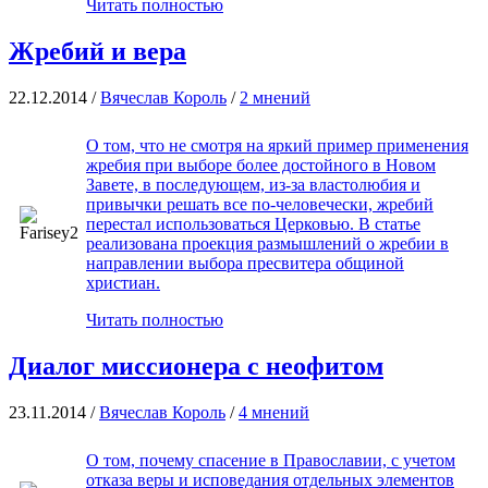
Читать полностью
Жребий и вера
22.12.2014 /
Вячеслав Король
/
2 мнений
О том, что не смотря на яркий пример применения
жребия при выборе более достойного в Новом
Завете, в последующем, из-за властолюбия и
привычки решать все по-человечески, жребий
перестал использоваться Церковью. В статье
реализована проекция размышлений о жребии в
направлении выбора пресвитера общиной
христиан.
Читать полностью
Диалог миссионера с неофитом
23.11.2014 /
Вячеслав Король
/
4 мнений
О том, почему спасение в Православии, с учетом
отказа веры и исповедания отдельных элементов