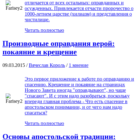
отличается от всех остальных: оправданных и
осужденных. Привлекается отчасти пророчество о
1000-летнем царстве (хилиазм) и представления о
чистилище.
Читать полностью
Производные оправдания верой:
покаяние и крещение
09.03.2015 /
Вячеслав Король
/
1 мнение
Это первое приложение к работе по оправданию и
спасению. Крещение и покаяние на страницах
Нового Завета иногда "оправдывают", но чаще
"спасают". И с этим надо разобраться, поскольку
впереди главная проблема - Что есть спасение в
апостольском понимании, и от чего нам надо
спасаться?
Читать полностью
Основы апостольской традиции: