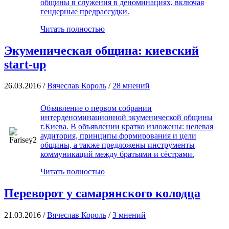
общины в служения в деноминациях, включая
гендерные предрассудки.
Читать полностью
Экуменическая община: киевский
start-up
26.03.2016 /
Вячеслав Король
/
28 мнений
Объявление о первом собрании
интерденоминационной экуменической общины
г.Киева. В объявлении кратко изложены: целевая
аудитория, принципы формирования и цели
общины, а также предложены инструменты
коммуникаций между братьями и сёстрами.
Читать полностью
Переворот у самарянского колодца
21.03.2016 /
Вячеслав Король
/
3 мнений