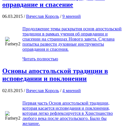
оправдание и спасение
06.03.2015 /
Вячеслав Король
/
9 мнений
Продолжение темы раскрытия основ апостольской
традиции в рамках учения об оправдании и
спасении на страницах Нового завета. Сделана
попытка развести духовные инструменты
оправдания и спасения.
Читать полностью
Основы апостольской традиции в
исповедании и поклонении
02.03.2015 /
Вячеслав Король
/
4 мнений
Первая часть Основ апостольской традиции,
которая касается исповедания и поклонения,
которая легко рефлексируется в Христианство
любого века после апостольского. Было бы
желание.