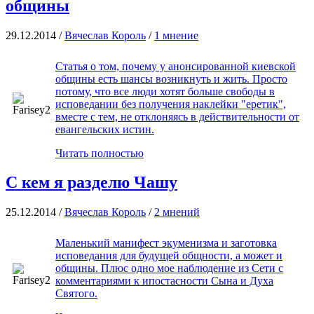
общины
29.12.2014 /
Вячеслав Король
/
1 мнение
Статья о том, почему у анонсированной киевской
общины есть шансы возникнуть и жить. Просто
потому, что все люди хотят больше свободы в
исповедании без получения наклейки "еретик",
вместе с тем, не отклоняясь в действительности от
евангельских истин.
Читать полностью
С кем я разделю Чашу
25.12.2014 /
Вячеслав Король
/
2 мнений
Маленький манифест экуменизма и заготовка
исповедания для будущей общности, а может и
общины. Плюс одно мое наблюдение из Сети с
комментариями к ипостасности Сына и Духа
Святого.