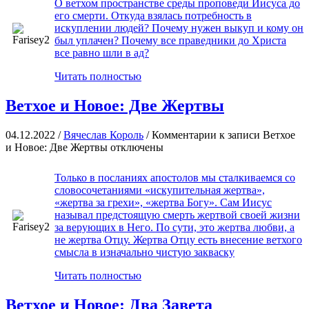
О ветхом пространстве среды проповеди Иисуса до
его смерти. Откуда взялась потребность в
искуплении людей? Почему нужен выкуп и кому он
был уплачен? Почему все праведники до Христа
все равно шли в ад?
Читать полностью
Ветхое и Новое: Две Жертвы
04.12.2022 /
Вячеслав Король
/
Комментарии
к записи Ветхое
и Новое: Две Жертвы
отключены
Только в посланиях апостолов мы сталкиваемся со
словосочетаниями «искупительная жертва»,
«жертва за грехи», «жертва Богу». Сам Иисус
называл предстоящую смерть жертвой своей жизни
за верующих в Него. По сути, это жертва любви, а
не жертва Отцу. Жертва Отцу есть внесение ветхого
смысла в изначально чистую закваску
Читать полностью
Ветхое и Новое: Два Завета