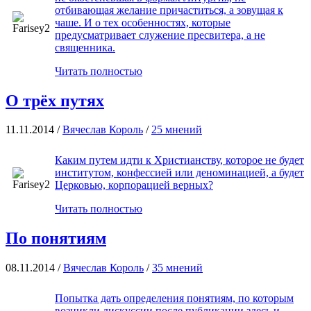
отбивающая желание причаститься, а зовущая к
чаше. И о тех особенностях, которые
предусматривает служение пресвитера, а не
священника.
Читать полностью
О трёх путях
11.11.2014 /
Вячеслав Король
/
25 мнений
Каким путем идти к Христианству, которое не будет
институтом, конфессией или деноминацией, а будет
Церковью, корпорацией верных?
Читать полностью
По понятиям
08.11.2014 /
Вячеслав Король
/
35 мнений
Попытка дать определения понятиям, по которым
возникли дискуссии после публикации здесь и