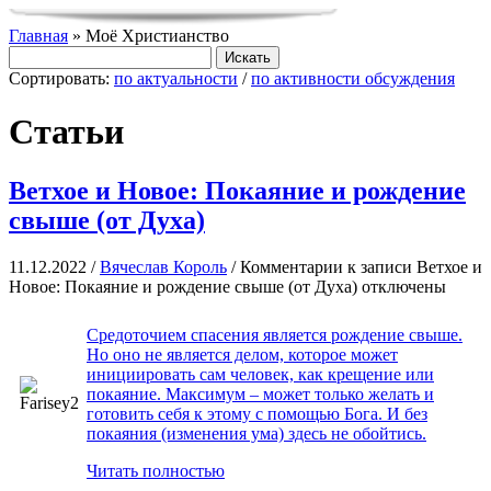
Главная
» Моё Христианство
Сортировать:
по актуальности
/
по активности обсуждения
Статьи
Ветхое и Новое: Покаяние и рождение
свыше (от Духа)
11.12.2022 /
Вячеслав Король
/
Комментарии
к записи Ветхое и
Новое: Покаяние и рождение свыше (от Духа)
отключены
Средоточием спасения является рождение свыше.
Но оно не является делом, которое может
инициировать сам человек, как крещение или
покаяние. Максимум – может только желать и
готовить себя к этому с помощью Бога. И без
покаяния (изменения ума) здесь не обойтись.
Читать полностью