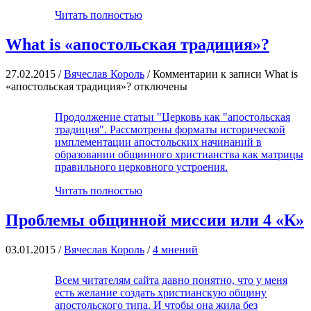
Читать полностью
What is «апостольская традиция»?
27.02.2015 /
Вячеслав Король
/
Комментарии
к записи What is
«апостольская традиция»?
отключены
Продолжение статьи "Церковь как "апостольская
традиция". Рассмотрены форматы исторической
имплементации апостольских начинаний в
образовании общинного христианства как матрицы
правильного церковного устроения.
Читать полностью
Проблемы общинной миссии или 4 «К»
03.01.2015 /
Вячеслав Король
/
4 мнений
Всем читателям сайта давно понятно, что у меня
есть желание создать христианскую общину
апостольского типа. И чтобы она жила без