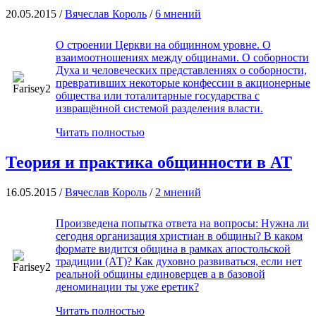
20.05.2015 /
Вячеслав Король
/
6 мнений
О строении Церкви на общинном уровне. О
взаимоотношениях между общинами. О соборности
Духа и человеческих представлениях о соборности,
превративших некоторые конфессии в акционерные
общества или тоталитарные государства с
извращённой системой разделения власти.
Читать полностью
Теория и практика общинности в АТ
16.05.2015 /
Вячеслав Король
/
2 мнений
Произведена попытка ответа на вопросы: Нужна ли
сегодня организация христиан в общины? В каком
формате видится община в рамках апостольской
традиции (АТ)? Как духовно развиваться, если нет
реальной общины единоверцев а в базовой
деноминации ты уже еретик?
Читать полностью