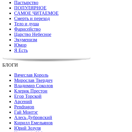
Пастырство
ПОПУЛЯРНОЕ
САМОЕ ЧИТАЕМОЕ
Смерть и переход
Тело и душа
Фарисейство
Царство Небесное
Экуменизм
Юмор
Я Есть
БЛОГИ
Вячеслав Король
Мирослав Твердич
Владимир Соколов
Клерик Престон
Егор Topской
Арсений
Pendragon
Гай Монтэг
Алесь Дубровский
Кирилл Емельянов
Юрий Зозуля