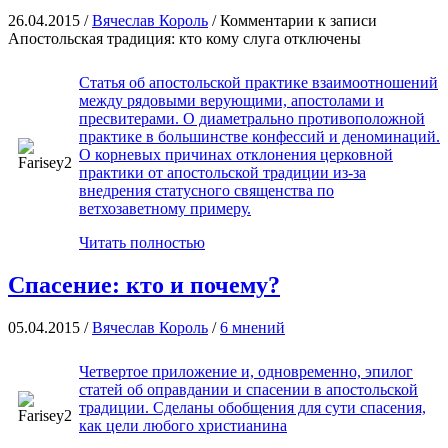
26.04.2015 /
Вячеслав Король
/
Комментарии
к записи
Апостольская традиция: кто кому слуга
отключены
Статья об апостольской практике взаимоотношений
между рядовыми верующими, апостолами и
пресвитерами. О диаметрально противоположной
практике в большинстве конфессий и деноминаций.
О корневых причинах отклонения церковной
практики от апостольской традиции из-за
внедрения статусного священства по
ветхозаветному примеру.
Читать полностью
Спасение: кто и почему?
05.04.2015 /
Вячеслав Король
/
6 мнений
Четвертое приложение и, одновременно, эпилог
статей об оправдании и спасении в апостольской
традиции. Сделаны обобщения для сути спасения,
как цели любого христианина