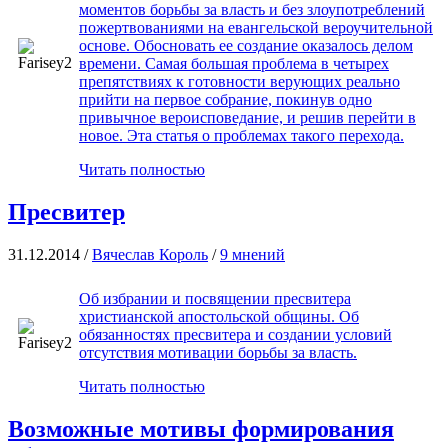
моментов борьбы за власть и без злоупотреблений
пожертвованиями на евангельской вероучительной
основе. Обосновать ее создание оказалось делом
времени. Самая большая проблема в четырех
препятствиях к готовности верующих реально
прийти на первое собрание, покинув одно
привычное вероисповедание, и решив перейти в
новое. Эта статья о проблемах такого перехода.
Читать полностью
Пресвитер
31.12.2014 /
Вячеслав Король
/
9 мнений
Об избрании и посвящении пресвитера
христианской апостольской общины. Об
обязанностях пресвитера и создании условий
отсутствия мотивации борьбы за власть.
Читать полностью
Возможные мотивы формирования