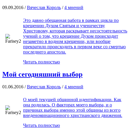
09.09.2016 /
Вячеслав Король
/
4 мнений
Это давно обещанная работа в рамках цикла по
крещению Духом Святым и ученичеству
Христовому, которая раскрывает несостоятельность
учений о том, что крещение Духом происходит
незаметно в водном крещении, или вообще
прекратило происходить в первом веке со смертью
последнего апостола.
Читать полностью
Мой сегодняшний выбор
01.06.2016 /
Вячеслав Король
/
4 мнений
О моей текущей общинной идентификации. Как
она родилась. О факторах моего выбора, и о
причинах выбора именно этой общины из всего
внеденоминационного христианского движения.
Читать полностью