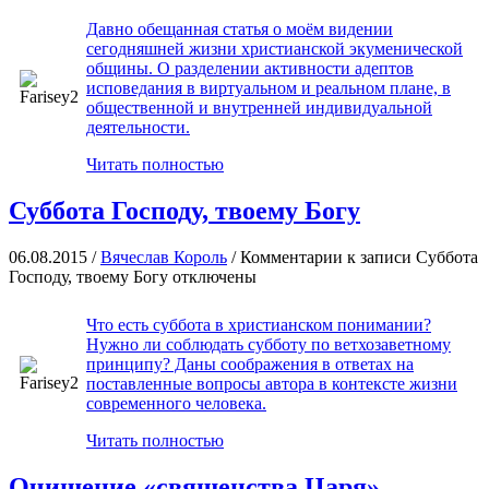
Давно обещанная статья о моём видении
сегодняшней жизни христианской экуменической
общины. О разделении активности адептов
исповедания в виртуальном и реальном плане, в
общественной и внутренней индивидуальной
деятельности.
Читать полностью
Суббота Господу, твоему Богу
06.08.2015 /
Вячеслав Король
/
Комментарии
к записи Суббота
Господу, твоему Богу
отключены
Что есть суббота в христианском понимании?
Нужно ли соблюдать субботу по ветхозаветному
принципу? Даны соображения в ответах на
поставленные вопросы автора в контексте жизни
современного человека.
Читать полностью
Очищение «священства Царя»