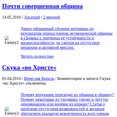
Почти совершенная община
14.05.2016 /
Арсений
/
2 мнений
Давно обещанный сборник интервью по
результатам опроса членов экуменической общины
в г.Боярка о причинах её устойчивости и
жизнеспособности, не смотря на отсутствие
иерархии и активной миссии.
Читать полностью
Скука «во Христе»
01.04.2016 /
Вячеслав Король
/
Комментарии
к записи Скука
«во Христе»
отключены
Почему верующие переходят из общины в общину?
Почему некоторые из уходящих уходят в другую
деноминацию или вообще из церкви? Статья о
проблеме отсутствия возможностей и желания
обеспечить реальную вовлеченность всех членов