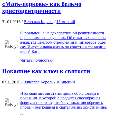
«Мать-церковь» как бельмо
христоцентричности
31.01.2016 /
Вячеслав Король
/
15 мнений
О реальной, а не декларативной религиозности
православных верующих. Об исканиях человека
веры, где центром стремлений и интересов будет
сам Иисус и наша жизнь по совести в согласии с
волей Бога.
Читать полностью
Покаяние как ключ к святости
07.11.2015 /
Вячеслав Король
/
10 мнений
Итоговая шестая статья цикла об исповеди и
покаянии, в которой выводится своеобразная
формула покаяния, чтобы у покаяния обрелись
плоды - безгрешная и святая жизнь христианина.