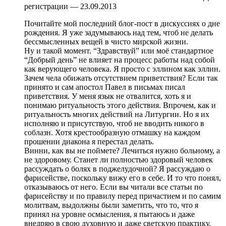
регистрации — 23.09.2013
Почитайте мой последний блог-пост в дискуссиях о дне
рождения. Я уже задумываюсь над тем, чтоб не делать
бессмысленных вещей в чисто мирской жизни.
Ну и такой момент. “Здравствуй” или моё стандартное
“Добрый день” не влияет на процесс работы над собой
как верующего человека. Я просто с эллином как эллин.
Зачем чела обижать отсутствием приветствия? Если так
принято и сам апостол Павел в письмах писал
приветствия. У меня язык не отвалится, хоть я и
понимаю ритуальность этого действия. Впрочем, как и
ритуальность многих действий на Литургии. Но я их
исполняю и присутствую, чтоб не вводить никого в
соблазн. Хотя крестообразную отмашку на каждом
прошении диакона я перестал делать.
Винни, как вы не поймете? Лечиться нужно больному, а
не здоровому. Станет ли полностью здоровый человек
рассуждать о болях в поджелудочной? Я рассуждаю о
фарисействе, поскольку вижу его в себе. И то что понял,
отказываюсь от него. Если вы читали все статьи по
фарисейству и по правилу перед причастием и по самим
молитвам, выдолжны были заметить, что то, что я
принял на уровне осмысления, я пытаюсь и даже
внедряю в свою духовную и даже светскую практику.