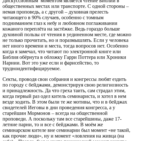
Дискуссионным моментом является чтение Библии в
общественных местах или транспорте. С одной стороны –
немая проповедь, а с другой – духовная прелесть
читающего в 90% случаев, особенно с томным
подниманием глаз к небу и любовном поглаживании
кожаного переплёта на застёжке. Ведь гораздо больше
духовной пользы от чтения в уединенном месте, где можно
не только прочитать, но и поразмышлять. Если у человека
нет иного времени и места, тогда вопросов нет. Особенно
когда я замечал, что читают по электронной книге или
Библия обёрнута в обложку Гарри Поттера или Хроники
Нарнии. Вот это уже если и фарисейство, то
трудноидентифицируемое.
Секты, проводя свои собрания и конгрессы любят ездить
по городу с бейджами, демонстрируя свою религиозность
и принадлежность. Да что греха таить, сам страдал этим,
когда первый раз одел китель семинариста, и хотел в нем
везде ходить. В этом были те же мотивы, что и в бейджах
свидетелей Иеговы в дни проведения конгресса, а у
старейшин Мормонов – всегда на общественной
проповеди. А поскольку там все старейшины, даже 17-
летние парни, то и все с бейджами. В моём же
семинарском кителе вне семинарии был момент «не такой,
как прочие люди», ну и момент «ловления на живца (на