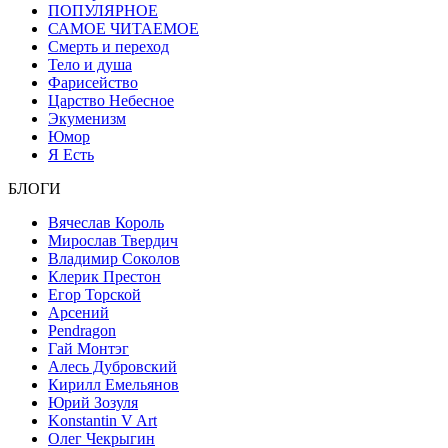
ПОПУЛЯРНОЕ
САМОЕ ЧИТАЕМОЕ
Смерть и переход
Тело и душа
Фарисейство
Царство Небесное
Экуменизм
Юмор
Я Есть
БЛОГИ
Вячеслав Король
Мирослав Твердич
Владимир Соколов
Клерик Престон
Егор Topской
Арсений
Pendragon
Гай Монтэг
Алесь Дубровский
Кирилл Емельянов
Юрий Зозуля
Konstantin V Art
Олег Чекрыгин