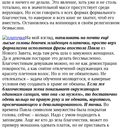
шли и ничего не делали. Это явление, хоть уже и не столь
тотально, но в значительной массе присутствует среди
верующих. Но если говорить о всех формах формального
благочестия, то наверное и всех книг не хватит, чтоб его
вместить. Остановлюсь на вопиющих в своём религиозном
безмыслии.
На мой взгляд,
напяливать на почти ещё
лысые головы девочек младенцев платочки, просто верх
формализма исполнения фразы апостола Павла
из
Нового Завета, ведь там речь шла о замужних женщинах.
Да и девочкам постарше это делать бессмысленно.
Благочестивым девушкам можно, но не как демонстрации
покорности, а как снятие отвлечений окружающих на
красоту плетения волос. Но и это не обязательно. Не
отвлекаться – задача обучения молящегося, и камерные
условия ему создавать в храме не обязаны.
Если же
благочестивая жена показывает окружающим
одиноким самцам, что она «за мужем», то достаточно
одеть кольцо на правую руку и не одевать, короткого,
просвечивающего и декольтированного. И точка.
Во
времена Павла символом замужества была покрытая
голова, сейчас – кольцо. Надо с умом подходить к
заповедям. Аще же кто до зела благочестив, может по
примеру монахинь одевать платок, но не приставать к