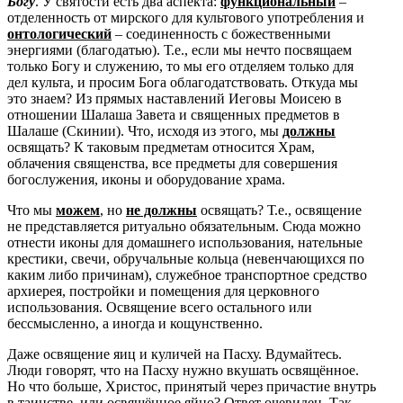
Богу
. У святости есть два аспекта:
функциональный
–
отделенность от мирского для культового употребления и
онтологический
– соединенность с божественными
энергиями (благодатью). Т.е., если мы нечто посвящаем
только Богу и служению, то мы его отделяем только для
дел культа, и просим Бога облагодатствовать. Откуда мы
это знаем? Из прямых наставлений Иеговы Моисею в
отношении Шалаша Завета и священных предметов в
Шалаше (Скинии). Что, исходя из этого, мы
должны
освящать? К таковым предметам относится Храм,
облачения священства, все предметы для совершения
богослужения, иконы и оборудование храма.
Что мы
можем
, но
не должны
освящать? Т.е., освящение
не представляется ритуально обязательным. Сюда можно
отнести иконы для домашнего использования, нательные
крестики, свечи, обручальные кольца (невенчающихся по
каким либо причинам), служебное транспортное средство
архиерея, постройки и помещения для церковного
использования. Освящение всего остального или
бессмысленно, а иногда и кощунственно.
Даже освящение яиц и куличей на Пасху. Вдумайтесь.
Люди говорят, что на Пасху нужно вкушать освящённое.
Но что больше, Христос, принятый через причастие внутрь
в таинстве, или освящённое яйцо? Ответ очевиден. Так