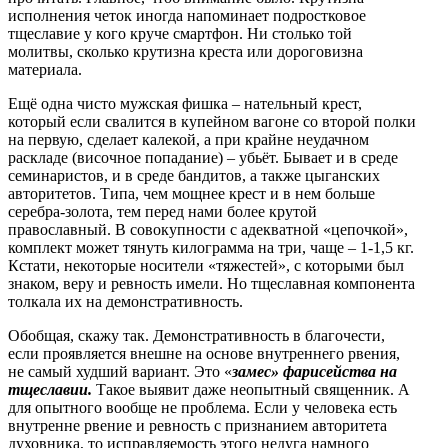
исполнения четок иногда напоминает подростковое
тщеславие у кого круче смартфон. Ни столько той
молитвы, сколько крутизна креста или дороговизна
материала.
Ещё одна чисто мужская фишка – нательный крест,
который если свалится в купейном вагоне со второй полки
на первую, сделает калекой, а при крайне неудачном
раскладе (височное попадание) – убьёт. Бывает и в среде
семинаристов, и в среде бандитов, а также цыганских
авторитетов. Типа, чем мощнее крест и в нем больше
серебра-золота, тем перед нами более крутой
православный. В совокупности с адекватной «цепочкой»,
комплект может тянуть килограмма на три, чаще – 1-1,5 кг.
Кстати, некоторые носители «тяжестей», с которыми был
знаком, веру и ревность имели. Но тщеславная компонента
толкала их на демонстративность.
Обобщая, скажу так. Демонстративность в благочести,
если проявляется внешне на основе внутреннего рвения,
не самый худший вариант. Это «
замес» фарисейства на
тщеславии.
Такое выявит даже неопытный священник. А
для опытного вообще не проблема. Если у человека есть
внутренне рвение и ревность с признанием авторитета
духовника, то исправляемость этого недуга намного