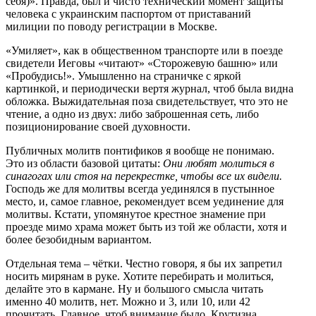
себя)». Правда, был и чисто технический момент защиты
человека с украинским паспортом от приставаний
милиции по поводу регистрации в Москве.
«Умиляет», как в общественном транспорте или в поезде
свидетели Иеговы «читают» «Сторожевую башню» или
«Пробудись!». Умышленно на страничке с яркой
картинкой, и периодически вертя журнал, чтоб была видна
обложка. Выжидательная поза свидетельствует, что это не
чтение, а одно из двух: либо заброшенная сеть, либо
позиционирование своей духовности.
Публичных молитв понтификов я вообще не понимаю.
Это из области базовой цитаты:
Они любят молиться в
синагогах или стоя на перекрестке, чтобы все их видели.
Господь же для молитвы всегда уединялся в пустынное
место, и, самое главное, рекомендует всем уединение для
молитвы. Кстати, упомянутое крестное знамение при
проезде мимо храма может быть из той же области, хотя и
более безобидным вариантом.
Отдельная тема – чётки. Честно говоря, я бы их запретил
носить мирянам в руке. Хотите перебирать и молиться,
делайте это в кармане. Ну и большого смысла читать
именно 40 молитв, нет. Можно и 3, или 10, или 42
прочитать. Главное, чтоб внимание было. Крутизна