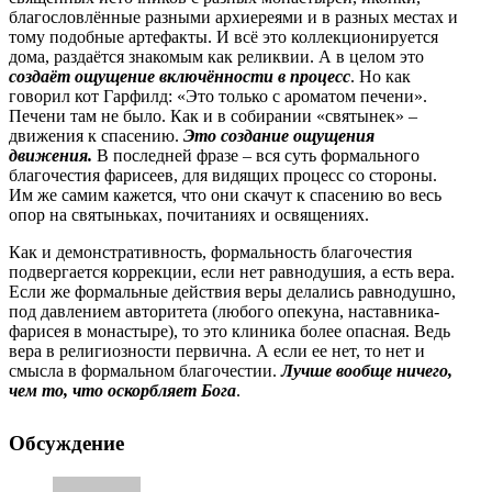
благословлённые разными архиереями и в разных местах и
тому подобные артефакты. И всё это коллекционируется
дома, раздаётся знакомым как реликвии. А в целом это
создаёт ощущение включённости в процесс
. Но как
говорил кот Гарфилд: «Это только с ароматом печени».
Печени там не было. Как и в собирании «святынек» –
движения к спасению.
Это создание ощущения
движения.
В последней фразе – вся суть формального
благочестия фарисеев, для видящих процесс со стороны.
Им же самим кажется, что они скачут к спасению во весь
опор на святыньках, почитаниях и освящениях.
Как и демонстративность, формальность благочестия
подвергается коррекции, если нет равнодушия, а есть вера.
Если же формальные действия веры делались равнодушно,
под давлением авторитета (любого опекуна, наставника-
фарисея в монастыре), то это клиника более опасная. Ведь
вера в религиозности первична. А если ее нет, то нет и
смысла в формальном благочестии.
Лучше вообще ничего,
чем то, что оскорбляет Бога
.
Обсуждение