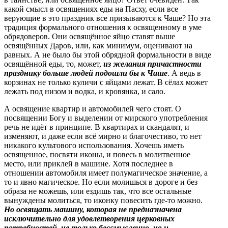
какой смысл в освящениях еды на Пасху, если все
верующие в это праздник все призываются к Чаше? Но эта
традиция формального отношения к освященному в уме
обрядоверов. Они освящённое яйцо ставят выше
освящённых Даров, или, как минимум, оценивают на
равных. А не было бы этой обрядной формальности в виде
освящённой еды, то, может,
из желания причастности
празднику больше людей подошли бы к Чаше
. А ведь в
корзинах не только куличи с яйцами лежат. В сёлах может
лежать под низом и водка, и кровянка, и сало.
А освящение квартир и автомобилей чего стоят. О
посвящении Богу и выделении от мирского употребления
речь не идёт в принципе. В квартирах и скандалят, и
изменяют, и даже если всё мирно и благочестиво, то нет
никакого культового использования. Хочешь иметь
освященное, посвяти иконы, и повесь в молитвенное
место, или приклей в машине. Хотя последнее в
отношении автомобиля имеет полумагическое значение, а
то и явно магическое. Но если молишься в дороге и без
образа не можешь, или ездишь так, что все остальные
вынуждены молиться, то иконку повесить где-то можно.
Но освящать машину, которая не предназначена
исключительно для удовлетворения церковных
потребностей, не только бессмысленно, но и