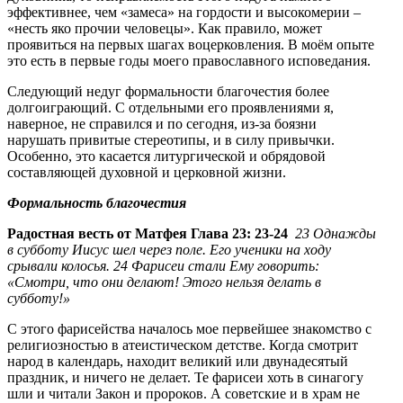
эффективнее, чем «замеса» на гордости и высокомерии –
«несть яко прочии человецы». Как правило, может
проявиться на первых шагах воцерковления. В моём опыте
это есть в первые годы моего православного исповедания.
Следующий недуг формальности благочестия более
долгоиграющий. С отдельными его проявлениями я,
наверное, не справился и по сегодня, из-за боязни
нарушать привитые стереотипы, и в силу привычки.
Особенно, это касается литургической и обрядовой
составляющей духовной и церковной жизни.
Формальность благочестия
Радостная весть от Матфея Глава 23: 23-24
23 Однажды
в субботу Иисус шел через поле. Его ученики на ходу
срывали колосья. 24 Фарисеи стали Ему говорить:
«Смотри, что они делают! Этого нельзя делать в
субботу!»
С этого фарисейства началось мое первейшее знакомство с
религиозностью в атеистическом детстве. Когда смотрит
народ в календарь, находит великий или двунадесятый
праздник, и ничего не делает. Те фарисеи хоть в синагогу
шли и читали Закон и пророков. А советские и в храм не