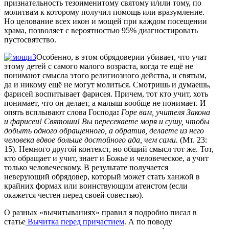
признательность тезоименитому святому и/или тому, по
молитвам к которому получил помощь или вразумление.
Но целование всех икон и мощей при каждом посещении
храма, позволяет с вероятностью 95% диагностировать
пустосвятство.
Особенно, в этом обрядоверии убивает, что учат
этому детей с самого малого возраста, когда те ещё не
понимают смысла этого религиозного действа, и святым,
да и никому ещё не могут молиться. Смотришь и думаешь,
фарисей воспитывает фарисея. Причем, тот кто учит, хоть
понимает, что он делает, а малыш вообще не понимает. И
опять всплывают слова Господа
:
Горе вам, учителя Закона
и фарисеи! Святоши! Вы пересекаете моря и сушу, чтобы
добыть одного обращенного, а обратив, делаете из него
человека вдвое больше достойного ада, чем сами.
(Мт. 23:
15). Немного другой контекст, но общий смысл тот же. Тот,
кто обращает и учит, знает и Божье и человеческое, а учит
только человеческому. В результате получается
неверующий обрядовер, который может стать ханжой в
крайних формах или воинствующим атеистом (если
окажется честен перед своей совестью).
О разных «вычитываниях» правил я подробно писал в
статье
Вычитка перед причастием
. А по поводу