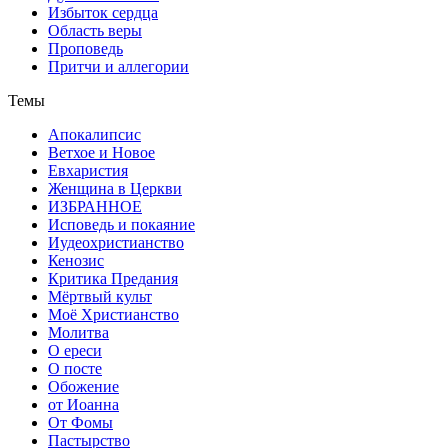
Избыток сердца
Область веры
Проповедь
Притчи и аллегории
Темы
Апокалипсис
Ветхое и Новое
Евхаристия
Женщина в Церкви
ИЗБРАННОЕ
Исповедь и покаяние
Иудеохристианство
Кенозис
Критика Предания
Мёртвый культ
Моё Христианство
Молитва
О ереси
О посте
Обожение
от Иоанна
От Фомы
Пастырство