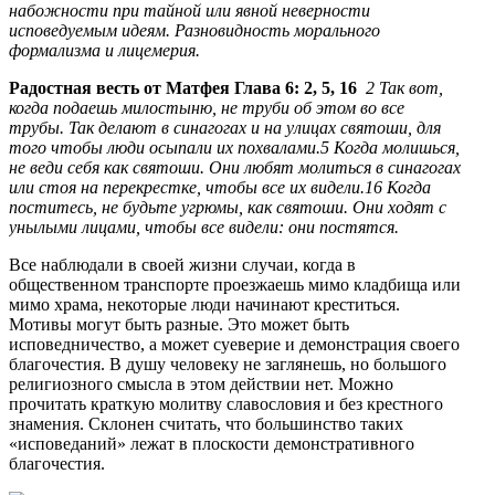
набожности при тайной или явной неверности
исповедуемым идеям. Разновидность морального
формализма и лицемерия.
Радостная весть от Матфея Глава 6: 2, 5, 16
2 Так вот,
когда подаешь милостыню, не труби об этом во все
трубы. Так делают в синагогах и на улицах святоши, для
того чтобы люди осыпали их похвалами.5 Когда молишься,
не веди себя как святоши. Они любят молиться в синагогах
или стоя на перекрестке, чтобы все их видели.16 Когда
поститесь, не будьте угрюмы, как святоши. Они ходят с
унылыми лицами, чтобы все видели: они постятся.
Все наблюдали в своей жизни случаи, когда в
общественном транспорте проезжаешь мимо кладбища или
мимо храма, некоторые люди начинают креститься.
Мотивы могут быть разные. Это может быть
исповедничество, а может суеверие и демонстрация своего
благочестия. В душу человеку не заглянешь, но большого
религиозного смысла в этом действии нет. Можно
прочитать краткую молитву славословия и без крестного
знамения. Склонен считать, что большинство таких
«исповеданий» лежат в плоскости демонстративного
благочестия.