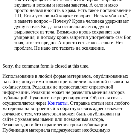
вкушать и ветхим и новым заветом. А сало и мясо
просто нельзя вносить в храм. Есть такое постановление
ПЦ. Если уголовный кодекс говорит “Нельзя убивать”,
в задаете вопрос – Почему? Кровь человека удерживает
душу в теле. Когда она останавливается, душа
вырывается из тела. Возможно кровь сохраняет код
умирания, и потому кровь запретил употреблять сам Бог,
зная, что это вредно. А просто есть сало – ешьте. Нет
проблем. Не надо его таскать на освящение.
Sorry, the comment form is closed at this time.
Использование в любой форме материалов, опубликованных
на сайте, допустимо только при наличии активной ссылки на
ex-farisey.com. Редакция не предоставляет справочной
информации. Редакция может не разделять мнения авторов
публикаций. Рукописи не рецензируются. Обратная связь
осуществляется через
Контакты
. Отправка статьи или любого
материала на встроенный в обратную связь адрес означает
согласие с тем, что материал может быть опубликован на
сайте с указанием имени или псевдонима автора,
безвозмездно и без ограничения срока публикации.
Публикация материала подразумевает необходимую