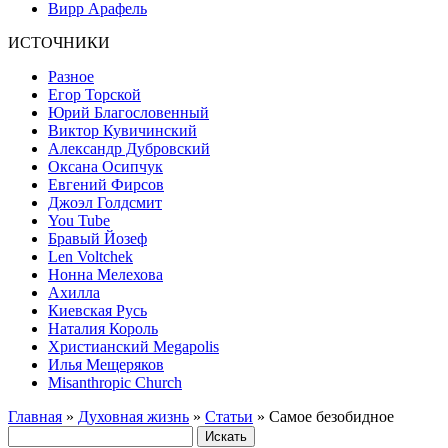
Вирр Арафель
ИСТОЧНИКИ
Разное
Егор Торской
Юрий Благословенный
Виктор Кувичинский
Александр Дубровский
Оксана Осипчук
Евгений Фирсов
Джоэл Голдсмит
You Tube
Бравый Йозеф
Len Voltchek
Нонна Мелехова
Ахилла
Киевская Русь
Наталия Король
Христианский Megapolis
Илья Мещеряков
Misanthropic Church
Главная
»
Духовная жизнь
»
Статьи
» Самое безобидное