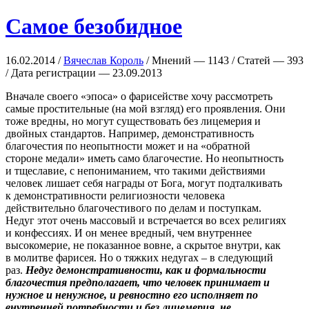
Самое безобидное
16.02.2014 /
Вячеслав Король
/ Мнений — 1143 / Статей — 393
/ Дата регистрации — 23.09.2013
Вначале своего «эпоса» о фарисействе хочу рассмотреть
самые простительные (на мой взгляд) его проявления. Они
тоже вредны, но могут существовать без лицемерия и
двойных стандартов. Например, демонстративность
благочестия по неопытности может и на «обратной
стороне медали» иметь само благочестие. Но неопытность
и тщеславие, с непониманием, что такими действиями
человек лишает себя награды от Бога, могут подталкивать
к демонстративности религиозности человека
действительно благочестивого по делам и поступкам.
Недуг этот очень массовый и встречается во всех религиях
и конфессиях. И он менее вредный, чем внутреннее
высокомерие, не показанное вовне, а скрытое внутри, как
в молитве фарисея. Но о тяжких недугах – в следующий
раз.
Недуг демонстративности, как и формальности
благочестия предполагает, что человек принимает и
нужное и ненужное, и ревностно его исполняет по
внутренней потребности и без лицемерия, не