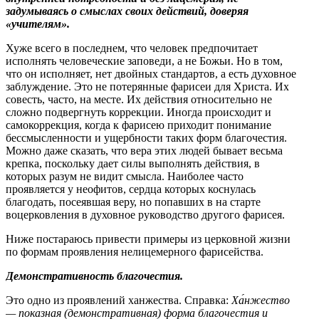
задумываясь о смыслах своих действий, доверяя
«учителям».
Хуже всего в последнем, что человек предпочитает
исполнять человеческие заповеди, а не Божьи. Но в том,
что он исполняет, нет двойных стандартов, а есть духовное
заблуждение. Это не потерянные фарисеи для Христа. Их
совесть, часто, на месте. Их действия относительно не
сложно подвергнуть коррекции. Иногда происходит и
самокоррекция, когда к фарисею приходит понимание
бессмысленности и ущербности таких форм благочестия.
Можно даже сказать, что вера этих людей бывает весьма
крепка, поскольку дает силы выполнять действия, в
которых разум не видит смысла. Наиболее часто
проявляется у неофитов, сердца которых коснулась
благодать, посеявшая веру, но попавших в на старте
воцерковления в духовное руководство другого фарисея.
Ниже постараюсь привести примеры из церковной жизни
по формам проявления нелицемерного фарисейства.
Демонстративность благочестия.
Это одно из проявлений ханжества. Справка:
Ха́нжество
— показная (демонстративная) форма благочестия и