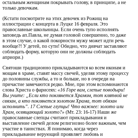
остальным женщинам покрывать голову, в принципе, а не
только девочкам.
(Кстати посмотрите на этих девочек из Рожищ на
иллюстрации с концерта в Луцке 16 февраля. Это
православные школьницы. Если очень тупо исполнять
заповедь ап.Павла, не думая головой совершенно, то даже
в этом случае, о какой покорности мужу может идти речь
вообще?! У детей, по сути! Обидно, что дивчат заставляют
соблюдать форму, которую они не должны соблюдать
априори.)
Святоши традиционно прикладываются ко всем иконам и
мощам в храме, ставят массу свечей, уделяя этому процессу
до половины службы, а то и больше, но в очереди на
причастие замечаются редко. Мне, при этом вспоминаются
слова Христа о фарисеях:
«16 Горе вам, слепые поводыри!
Вы учите: „Если кто поклянется Храмом, тот клятвой не
связан, а кто поклянется золотом Храма, тот обязан
исполнить”. 17 Слепые глупцы! Что важнее: золото или
Храм, освящающий золото?»
(Мт. 23: 16-17) Наши же
православные слепцы считают прикладывания и
выставление свечей делом религиозно более важным, чем
участие в таинствах. Я понимаю, когда через
прикладывание верующий проявляет любовь и