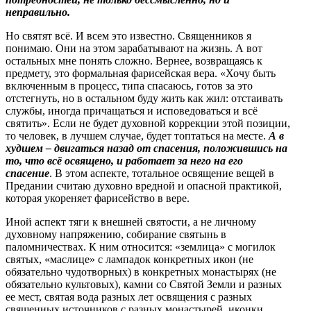
неправильно.
Но святят всё. И всем это известно. Священников я
понимаю. Они на этом зарабатывают на жизнь. А вот
остальных мне понять сложно. Вернее, возвращаясь к
предмету, это формальная фарисейская вера. «Хочу быть
включенным в процесс, типа спасаюсь, готов за это
отстегнуть, но в остальном буду жить как жил: отстаивать
службы, иногда причащаться и исповедоваться и всё
святить». Если не будет духовной коррекции этой позиции,
то человек, в лучшем случае, будет топтаться на месте.
А в
худшем – двигаться назад от спасения, положившись на
то, что всё освящено, и работает за него на его
спасение
. В этом аспекте, тотальное освящение вещей в
Предании считаю духовно вредной и опасной практикой,
которая укореняет фарисейство в вере.
Иной аспект тяги к внешней святости, а не личному
духовному напряжению, собирание святынь в
паломничествах. К ним относится: «землица» с могилок
святых, «маслице» с лампадок конкретных икон (не
обязательно чудотворных) в конкретных монастырях (не
обязательно культовых), камни со Святой Земли и разных
ее мест, святая вода разных лет освящения с разных
священных источников с разных монастырей, иконки,