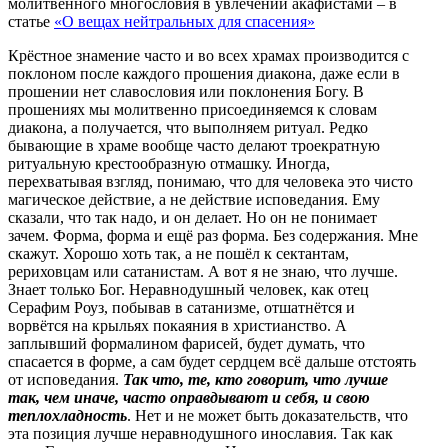
молитвенного многословия в увлечении акафистами – в
статье
«О вещах нейтральных для спасения»
Крёстное знамение часто и во всех храмах производится с
поклоном после каждого прошения диакона, даже если в
прошении нет славословия или поклонения Богу. В
прошениях мы молитвенно присоединяемся к словам
диакона, а получается, что выполняем ритуал. Редко
бывающие в храме вообще часто делают троекратную
ритуальную крестообразную отмашку. Иногда,
перехватывая взгляд, понимаю, что для человека это чисто
магическое действие, а не действие исповедания. Ему
сказали, что так надо, и он делает. Но он не понимает
зачем. Форма, форма и ещё раз форма. Без содержания. Мне
скажут. Хорошо хоть так, а не пошёл к сектантам,
рериховцам или сатанистам. А вот я не знаю, что лучше.
Знает только Бог. Неравнодушный человек, как отец
Серафим Роуз, побывав в сатанизме, отшатнётся и
ворвётся на крыльях покаяния в христианство. А
заплывший формалином фарисей, будет думать, что
спасается в форме, а сам будет сердцем всё дальше отстоять
от исповедания.
Так что, те, кто говорит, что лучше
так, чем иначе, часто оправдывают и себя, и свою
теплохладность
. Нет и не может быть доказательств, что
эта позиция лучше неравнодушного инославия. Так как