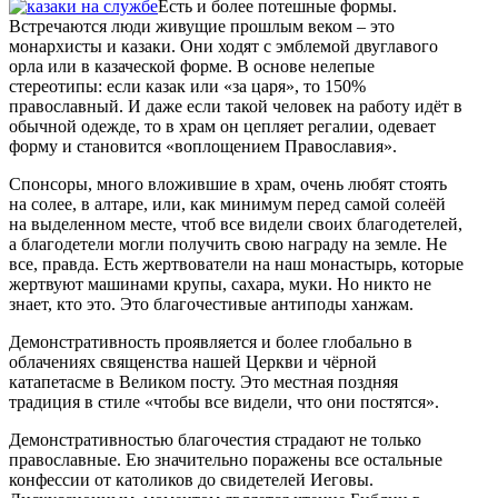
Есть и более потешные формы.
Встречаются люди живущие прошлым веком – это
монархисты и казаки. Они ходят с эмблемой двуглавого
орла или в казаческой форме. В основе нелепые
стереотипы: если казак или «за царя», то 150%
православный. И даже если такой человек на работу идёт в
обычной одежде, то в храм он цепляет регалии, одевает
форму и становится «воплощением Православия».
Спонсоры, много вложившие в храм, очень любят стоять
на солее, в алтаре, или, как минимум перед самой солеёй
на выделенном месте, чтоб все видели своих благодетелей,
а благодетели могли получить свою награду на земле. Не
все, правда. Есть жертвователи на наш монастырь, которые
жертвуют машинами крупы, сахара, муки. Но никто не
знает, кто это. Это благочестивые антиподы ханжам.
Демонстративность проявляется и более глобально в
облачениях священства нашей Церкви и чёрной
катапетасме в Великом посту. Это местная поздняя
традиция в стиле «чтобы все видели, что они постятся».
Демонстративностью благочестия страдают не только
православные. Ею значительно поражены все остальные
конфессии от католиков до свидетелей Иеговы.