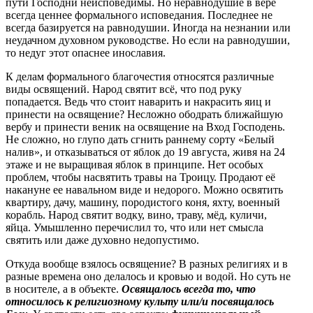
пути Господни неисповедимы. Но неравнодушие в вере
всегда ценнее формального исповедания. Последнее не
всегда базируется на равнодушии. Иногда на незнании или
неудачном духовном руководстве. Но если на равнодушии,
то недуг этот опаснее инославия.
К делам формального благочестия относятся различные
виды освящений. Народ святит всё, что под руку
попадается. Ведь что стоит наварить и накрасить яиц и
принести на освящение? Несложно ободрать ближайшую
вербу и принести веник на освящение на Вход Господень.
Не сложно, но глупо дать сгнить раннему сорту «Белый
налив», и отказываться от яблок до 19 августа, живя на 24
этаже и не выращивая яблок в принципе. Нет особых
проблем, чтобы насвятить травы на Троицу. Продают её
накануне ее навальном виде и недорого. Можно освятить
квартиру, дачу, машину, породистого коня, яхту, военный
корабль. Народ святит водку, вино, траву, мёд, куличи,
яйца. Умышленно перечислил то, что или нет смысла
святить или даже духовно недопустимо.
Откуда вообще взялось освящение? В разных религиях и в
разные времена оно делалось и кровью и водой. Но суть не
в носителе, а в объекте.
Освящалось всегда то, что
относилось к религиозному культу или/и посвящалось