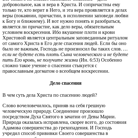
добровольное, как и вера в Христа. И сопричастны ему
только те, кто верит в Него, и эта вера проявляется в делах
веры (покаянии, причастии, в исполнении заповеди любви
к Богу и ближнему). И вот нужно понять и разобраться,
является ли причастие, как дело веры, обязательным
условием воскресения. Ибо вкушение плоти и крови
Христовой является центральным заповеданным ритуалом
от самого Христа в Его деле спасения людей. Если бы оно
было не важным, Господь не произносил бы таких слов.
…
если не будете есть плоть Сына человеческого и не будете
пить Его кровь, не получите жизни
(Ин. 6:53) Особенно
сложно такое учение о спасении стыкуется с
православным догматом о всеобщем воскресении.
Дело спасения
В чем суть дела Христа по спасению людей?
Слово вочеловечилось, приняв на себя грешную
человеческую природу. Соединение произошло
посредством Духа Святого в зачатии от Девы Марии.
Природа оказалась исправлена, скорее всего, до состояния
Адамова совершенства до грехопадения. И Господь
учредил способ прививки Своего совершенства в