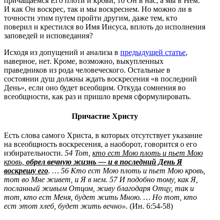
причащаемся Его плоти и крови, то Он в нас, а мы в Нём.
И как Он воскрес, так и мы воскреснем. Но можно ли в
точности этим путем пройти другим, даже тем, кто
поверил и крестился во Имя Иисуса, вплоть до исполнения
заповедей и исповедания?
Исходя из допущений и анализа в
предыдущей статье
,
наверное, нет. Кроме, возможно, выкупленных
праведников из рода человеческого. Остальные в
состоянии душ должны ждать воскресения «в последний
День», если оно будет всеобщим. Откуда сомнения во
всеобщности, как раз и пришло время сформулировать.
Причастие Христу
Есть слова самого Христа, в которых отсутствует указание
на всеобщность воскресения, а наоборот, говорится о его
избирательности.
54 Тот,
кто ест Мою плоть и пьет Мою
кровь,
обрел вечную жизнь — и в последний День Я
воскрешу его
. … 56 Кто ест Мою плоть и пьет Мою кровь,
тот во Мне живет, и Я в нем. 57 И подобно тому, как Я,
посланный живым Отцом, живу благодаря Отцу, так и
тот, кто ест Меня, будет жить Мною. … Но тот, кто
ест этот хлеб, будет жить вечно».
(Ин. 6:54-58)