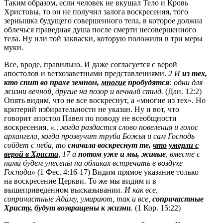
Таким образом, если человек не вкушал Тело и Кровь
Христовы, то он не получил залога воскресения, того
зернышка будущего совершенного тела, в которое должна
облечься праведная душа после смерти несовершенного
тела. Ну или той закваски, которую положили в три меры
муки.
Все, вроде, правильно. И даже согласуется с верой
апостолов и ветхозаветными представлениями.
2 И
из тех,
кто спит во прахе земном,
многие
пробудятся
: одни для
жизни вечной, другие на позор и вечный стыд.
(Дан. 12:2)
Опять видим, что не все воскреснут, а «многие из тех». Но
критерий избирательности не указан. Ну и вот, что
говорит апостол Павел по поводу не всеобщности
воскресения.
«…когда раздастся слово повеления и голос
архангела, когда прозвучит труба Божья и сам Господь
сойдет с неба, то
сначала воскреснут те,
что умерли с
верой в Христа
, 17 а
потом уже и мы, живые
, вместе с
ними будем унесены на облаках встречать в воздухе
Господа»
(1 Фес. 4:16-17) Видим прямое указание только
на воскресение Церкви. То же мы видим и в
вышеприведенном высказывании.
И как все,
сопричастные Ада́му, умирают, так и все,
сопричастные
Христу, будут возвращены к жизни
.
(1 Кор. 15:22)