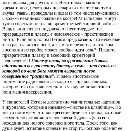
материалом для других тел. Некоторых сожгли в
крематориях, некоторых переварили вместе с костями
акулы, удавы, крокодилы и львы (в том числе мучеников).
Сколько невинных сожгли на костре! Миллиарды могут
тупо сгореть до пепла во время третьей мировой войны.
Ведь в эпицентре и недалеко от него твердые тела
превращается в плазму, а человеческое – практически в
ничто. Если апостолом Петром предсказано, что небесные
тела расплавятся в огне, а «земля исчезнет», то о каком
восстании из гробов может вообще идти речь?! Планета
превратится в плазму и всеобщий крематорий
человечества!
Потому тело, во фразеологии Павла,
однозначно все растение, ботва, а семя – это душа, из
которой по воле Бога может вырасти новое
совершенное “растение”
. И здесь апостольское
понимание радикально расходится с православным,
которое тело сделало семенем в угоду ветхозаветного
понимания воскресения.
У свидетелей Иеговы достаточно умилительных картинок
в журналах, которые я называю «счастье на кладбище». Но
мы то понимаем, что воскресение будет от слепка, который
ветхое тело оставило в человеческой душе. Душа есть
исходник для нового совершенного тела. После того, как
душа будет испытана огнем и не сгорит, Господь облечет её