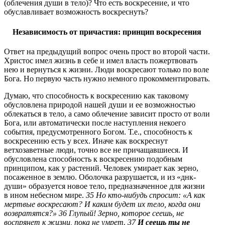
(облечения души в тело)? Что есть воскресение, и что
обуславливает возможность воскреснуть?
Независимость от причастия: принцип воскресения
Ответ на предыдущий вопрос очень прост во второй части.
Христос имел жизнь в себе и имел власть пожертвовать
нею и вернуться к жизни. Люди воскресают только по воле
Бога. Но первую часть нужно немного прокомментировать.
Думаю, что способность к воскресению как таковому
обусловлена природой нашей души и ее возможностью
облекаться в тело, а само облечение зависит просто от воли
Бога, или автоматически после наступления некоего
события, предусмотренного Богом. Т.е., способность к
воскресению есть у всех. Иначе как воскреснут
ветхозаветные люди, точно все не причащавшиеся. И
обусловлена способность к воскресению подобным
принципом, как у растений. Человек умирает как зерно,
посаженное в землю. Оболочка разрушается, и из «днк-
души» образуется новое тело, предназначенное для жизни
в ином небесном мире.
35 Но кто‑нибудь спросит: «А как
мертвые воскресают? И каким будет их тело, когда они
возвратятся?» 36 Глупый! Зерно, которое сеешь, не
воспрянет к жизни, пока не умрет. 37
И сеешь ты не