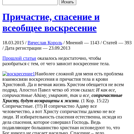
Причастие, спасение и
всеобщее воскресение
18.03.2015 /
Вячеслав Король
/ Мнений — 1143 / Статей — 393
/ Дата регистрации — 23.09.2013
Прошлой статьи
оказалось недостаточно, чтобы
разобраться с тем, от чего зависит воскресение тела.
Наиболее сложной для меня есть проблема
взаимосвязи воскресения и причастия тела и крови
Христовой. Да и вечная жизнь Христом обещается не всем
подряд. Апостол Павел четко об этом сказал:
И как все,
сопричастные Ада́му, умирают, так и все,
сопричастные
Христу, будут возвращены к жизни
.
(1 Кор. 15:22)
Сопричастные. (!!!) И сопричастно Адаму все
человечество, а вот Христу сопричастны далеко не все
люди. И избирательность спасения естественна, исходя из
дела спасения, которое совершил Господь. Ведь
подавляющее большинство христиан исповедуют то, что
Бог никого не спасает насильно. Спасение – дело