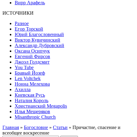
Вирр Арафель
ИСТОЧНИКИ
Разное
Егор Торской
Юрий Благословенный
Виктор Кувичинский
Александр Дубровский
Оксана Осипчук
Евгений Фирсов
Джоэл Голдсмит
You Tube
Бравый Йозеф
Len Voltchek
Нонна Мелехова
Ахилла
Киевская Русь
Наталия Король
Христианский Megapolis
Илья Мещеряков
Misanthropic Church
Главная
»
Богословие
»
Статьи
» Причастие, спасение и
всеобщее воскресение