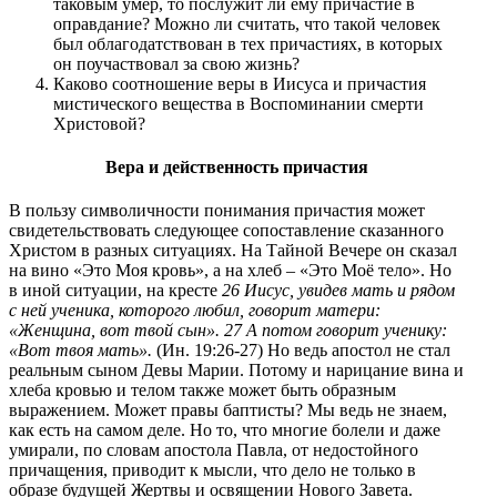
таковым умер, то послужит ли ему причастие в
оправдание? Можно ли считать, что такой человек
был облагодатствован в тех причастиях, в которых
он поучаствовал за свою жизнь?
Каково соотношение веры в Иисуса и причастия
мистического вещества в Воспоминании смерти
Христовой?
Вера и действенность причастия
В пользу символичности понимания причастия может
свидетельствовать следующее сопоставление сказанного
Христом в разных ситуациях. На Тайной Вечере он сказал
на вино «Это Моя кровь», а на хлеб – «Это Моё тело». Но
в иной ситуации, на кресте
26 Иисус, увидев мать и рядом
с ней ученика, которого любил, говорит матери:
«Женщина, вот твой сын». 27 А потом говорит ученику:
«Вот твоя мать».
(Ин. 19:26-27) Но ведь апостол не стал
реальным сыном Девы Марии. Потому и нарицание вина и
хлеба кровью и телом также может быть образным
выражением. Может правы баптисты? Мы ведь не знаем,
как есть на самом деле. Но то, что многие болели и даже
умирали, по словам апостола Павла, от недостойного
причащения, приводит к мысли, что дело не только в
образе будущей Жертвы и освящении Нового Завета.