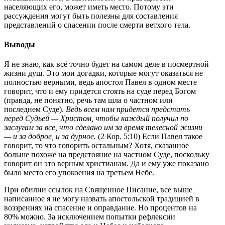
населяющих его, может иметь место. Потому эти
рассуждения могут быть полезны для составления
представлений о спасении после смерти ветхого тела.
Выводы
Я не знаю, как всё точно будет на самом деле в посмертной
жизни душ. Это мои догадки, которые могут оказаться не
полностью верными, ведь апостол Павел в одном месте
говорит, что и ему придется стоять на суде перед Богом
(правда, не понятно, речь там шла о частном или
последнем Суде).
Ведь всем нам придется предстать
перед Судьей — Христом, чтобы каждый получил по
заслугам за все, что сделано им за время телесной жизни
— и за доброе, и за дурное.
(2 Кор. 5:10) Если Павел такое
говорит, то что говорить остальным? Хотя, сказанное
больше похоже на предстояние на частном Суде, поскольку
говорит он это верным христианам. Да и ему уже показано
было место его упокоения на третьем Небе.
При обилии ссылок на Священное Писание, все выше
написанное я не могу назвать апостольской традицией в
воззрениях на спасение и оправдание. Но процентов на
80% можно. За исключением попытки рефлексии