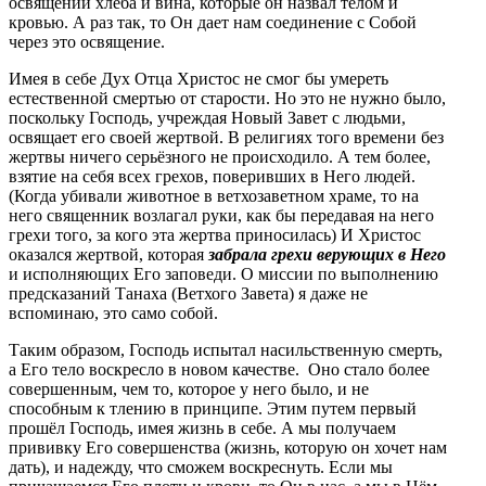
освящении хлеба и вина, которые он назвал телом и
кровью. А раз так, то Он дает нам соединение с Собой
через это освящение.
Имея в себе Дух Отца Христос не смог бы умереть
естественной смертью от старости. Но это не нужно было,
поскольку Господь, учреждая Новый Завет с людьми,
освящает его своей жертвой. В религиях того времени без
жертвы ничего серьёзного не происходило. А тем более,
взятие на себя всех грехов, поверивших в Него людей.
(Когда убивали животное в ветхозаветном храме, то на
него священник возлагал руки, как бы передавая на него
грехи того, за кого эта жертва приносилась) И Христос
оказался жертвой, которая
забрала грехи верующих в Него
и исполняющих Его заповеди. О миссии по выполнению
предсказаний Танаха (Ветхого Завета) я даже не
вспоминаю, это само собой.
Таким образом, Господь испытал насильственную смерть,
а Его тело воскресло в новом качестве. Оно стало более
совершенным, чем то, которое у него было, и не
способным к тлению в принципе. Этим путем первый
прошёл Господь, имея жизнь в себе. А мы получаем
прививку Его совершенства (жизнь, которую он хочет нам
дать), и надежду, что сможем воскреснуть. Если мы