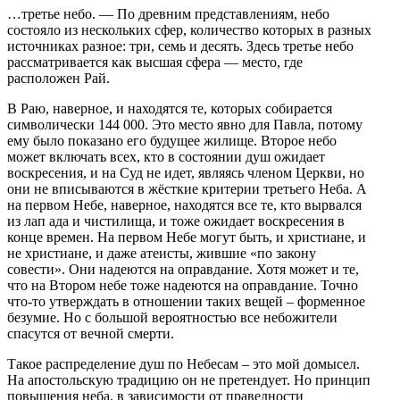
…третье небо. — По древним представлениям, небо
состояло из нескольких сфер, количество которых в разных
источниках разное: три, семь и десять. Здесь третье небо
рассматривается как высшая сфера — место, где
расположен Рай.
В Раю, наверное, и находятся те, которых собирается
символически 144 000. Это место явно для Павла, потому
ему было показано его будущее жилище. Второе небо
может включать всех, кто в состоянии душ ожидает
воскресения, и на Суд не идет, являясь членом Церкви, но
они не вписываются в жёсткие критерии третьего Неба. А
на первом Небе, наверное, находятся все те, кто вырвался
из лап ада и чистилища, и тоже ожидает воскресения в
конце времен. На первом Небе могут быть, и христиане, и
не христиане, и даже атеисты, жившие «по закону
совести». Они надеются на оправдание. Хотя может и те,
что на Втором небе тоже надеются на оправдание. Точно
что-то утверждать в отношении таких вещей – форменное
безумие. Но с большой вероятностью все небожители
спасутся от вечной смерти.
Такое распределение душ по Небесам – это мой домысел.
На апостольскую традицию он не претендует. Но принцип
повышения неба, в зависимости от праведности