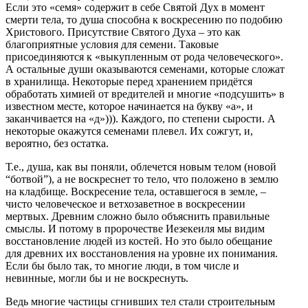
Если это «семя» содержит в себе Святой Дух в момент
смерти тела, то душа способна к воскресению по подобию
Христового. Присутствие Святого Духа – это как
благоприятные условия для семени. Таковые
присоединяются к «выкупленным от рода человеческого».
А остальные души оказываются семенами, которые сложат
в хранилища. Некоторые перед хранением придётся
обработать химией от вредителей и многие «подсушить» в
известном месте, которое начинается на букву «а», и
заканчивается на «д»))). Каждого, по степени сырости. А
некоторые окажутся семенами плевел. Их сожгут, и,
вероятно, без остатка.
Т.е., душа, как вы поняли, облечется новым телом (новой
“ботвой”), а не воскреснет то тело, что положено в землю
на кладбище. Воскресение тела, оставшегося в земле, –
чисто человеческое и ветхозаветное в воскресении
мертвых. Древним сложно было объяснить правильные
смыслы. И потому в пророчестве Иезекеиля мы видим
восстановление людей из костей. Но это было обещание
для древних их восстановления на уровне их понимания.
Если бы было так, то многие люди, в том числе и
невинные, могли бы и не воскреснуть.
Ведь многие частицы сгнивших тел стали строительным