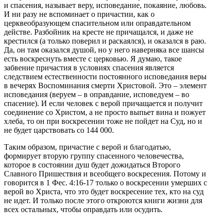
и спасения, называет веру, исповедание, покаяние, любовь.
И ни разу не вспоминает о причастии, как о
церквеобразующем спасительном или оправдательном
действе. Разбойник на кресте не причащался, и даже не
крестился (а только поверил и раскаялся), и оказался в раю.
Да, он там оказался душой, но у него наверняка все шансы
есть воскреснуть вместе с церковью. Я думаю, такое
забвение причастия в условиях спасения является
следствием естественности постоянного исповедания веры
в вечерях Воспоминания смерти Христовой. Это – элемент
исповедания (веруем – в оправдание, исповедуем – во
спасение). И если человек с верой причащается и получит
соединение со Христом, а не просто выпьет вина и пожует
хлеба, то он при воскресении тоже не пойдет на Суд, но и
не будет царствовать со 144 000.
Таким образом, причастие с верой и благодатью,
формирует вторую группу спасенного человечества,
которое в состоянии душ будет дожидаться Второго
Славного Пришествия и всеобщего воскресения. Потому и
говорится в 1 Фес. 4:16-17 только о воскресении умерших с
верой во Христа, что это будет воскресение тех, кто на суд
не идет. И только после этого откроются книги жизни для
всех остальных, чтобы оправдать или осудить.