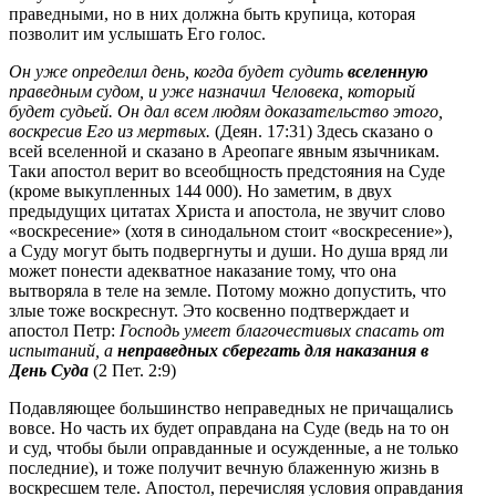
праведными, но в них должна быть крупица, которая
позволит им услышать Его голос.
Он уже определил день, когда будет судить
вселенную
праведным судом, и уже назначил Человека, который
будет судьей. Он дал всем людям доказательство этого,
воскресив Его из мертвых.
(Деян. 17:31) Здесь сказано о
всей вселенной и сказано в Ареопаге явным язычникам.
Таки апостол верит во всеобщность предстояния на Суде
(кроме выкупленных 144 000). Но заметим, в двух
предыдущих цитатах Христа и апостола, не звучит слово
«воскресение» (хотя в синодальном стоит «воскресение»),
а Суду могут быть подвергнуты и души. Но душа вряд ли
может понести адекватное наказание тому, что она
вытворяла в теле на земле. Потому можно допустить, что
злые тоже воскреснут. Это косвенно подтверждает и
апостол Петр:
Господь умеет благочестивых спасать от
испытаний, а
неправедных сберегать для наказания в
День Суда
(2 Пет. 2:9)
Подавляющее большинство неправедных не причащались
вовсе. Но часть их будет оправдана на Суде (ведь на то он
и суд, чтобы были оправданные и осужденные, а не только
последние), и тоже получит вечную блаженную жизнь в
воскресшем теле. Апостол, перечисляя условия оправдания