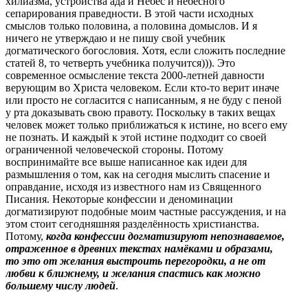
хилиазма, устройства ада и Небес и небесного
сепарирования праведности. В этой части исходных
смыслов только половина, а половина домыслов. И я
ничего не утверждаю и не пишу свой учебник
догматического богословия. Хотя, если сложить последние
статей 8, то четверть учебника получится))). Это
современное осмысление текста 2000-летней давности
верующим во Христа человеком. Если кто-то верит иначе
или просто не согласится с написанным, я не буду с пеной
у рта доказывать свою правоту. Поскольку в таких вещах
человек может только приближаться к истине, но всего ему
не познать. И каждый к этой истине подходит со своей
ограниченной человеческой стороны. Потому
воспринимайте все выше написанное как идеи для
размышления о том, как на сегодня мыслить спасение и
оправдание, исходя из известного нам из Священного
Писания. Некоторые конфессии и деноминации
догматизируют подобные моим частные рассуждения, и на
этом стоит сегодняшняя разделённость христианства.
Потому,
когда конфессии догматизируют непознаваемое,
отраженное в древних текстах намёками и образами,
то это от желания выстроить перегородки, а не от
любви к ближнему, и желания спастись как можно
большему числу людей
.