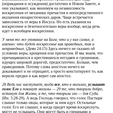
(оправдания и осуждения) достаточно в Новом Завете, и
они указывают, как минимум на независимость
воскресения от механики причастия и непосредственного
вкушения евхаристических даров. Чаще встречается
зависимость от веры в Иисуса. Но есть указания на
воскресение и безотносительно веры вообще, когда речь
идет о всеобщем воскресении.
У меня то же упование на Бога, что и у них самих, а
именно: что будет воскресение как праведных, так и
неправедных.
(Деян 24:15) Здесь ничего не сказано об
условиях веры, крещения или причастия. И мы знаем, что
причащавшихся и крестившихся негодяев и грешников,
идущих широкой дорогой, предостаточно. Больше, чем
праведников. Потому слова апостола ничего не
доказывают и не отрицают, а просто констатируют то, как
верили предки и как верит сам апостол.
28 Ведь час наступает, когда
все
, кто в могилах,
услышат
голос Его
и покинут могилы — 29 те, что творили добро,
встанут для Жизни, а те, что творили зло — для Суда.
(Ин. 5:28-29). А ведь Господь говорил, что голос Пастыря
слышат только овцы, которые за ним идут. Остальные
голос Его не слышат, и когда придет время воскреснуть,
могут не услышать. Они могут быть и грешными и