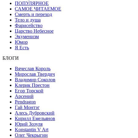
ПОПУЛЯРНОЕ
САМОЕ ЧИТАЕМОЕ
Смерть и переход
Тело и душа
Фарисейство
Царство Небесное
Экуменизм
Юмор
Я Есть
БЛОГИ
Вячеслав Король
Мирослав Твердич
Владимир Соколов
Клерик Престон
Егор Topской
Арсений
Pendragon
Гай Монтэг
Алесь Дубровский
Кирилл Емельянов
Юрий Зозуля
Konstantin V Art
Олег Чекрыгин