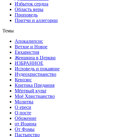
Избыток сердца
Область веры
Проповедь
Притчи и аллегории
Темы
Апокалипсис
Ветхое и Новое
Евхаристия
Женщина в Церкви
ИЗБРАННОЕ
Исповедь и покаяние
Иудеохристианство
Кенозис
Критика Предания
Мёртвый культ
Моё Христианство
Молитва
О ереси
О посте
Обожение
от Иоанна
От Фомы
Пастырство