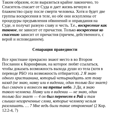
Таким образом, если выразиться крайне лаконично, то
Спаситель спасает от Суда и дает жизнь вечную и
блаженство сразу после смерти человека. Хотя и будет две
группы воскресения в теле, но обе они искуплены от
процедуры предъявления обвинений и оправдания на
Суде, и получат разную славу и честь. Т.е.,
воскресение как
таковое
, не зависит от причастия. Только
воскресение ко
спасению
зависит от причастия (причем, действенного, с
верой и исповеданием).
Сепарация праведности
Все христиане прекрасно знают место в во Втором
Послании к Коринфянам, на которое любят ссылаться,
чтобы доказать возможность выхода души из тела (хотя в
переводе РБО эта возможность отбирается).
2 Я знаю
одного христианина, который четырнадцать лет тому
назад (не знаю, наяву или в видении, один только Бог знает)
был схвачен и вознесен
на третье небо
. 3 Да, я знаю
такого человека. Наяву или в видении — не знаю, один
только Бог знает — 4 он
был перенесен в Рай
и там
слышал неизреченные слова, которые человеку нельзя
разглашать. … 7 Мне ведь были такие откровения!
(2 Кор.
12:2-4, 7)