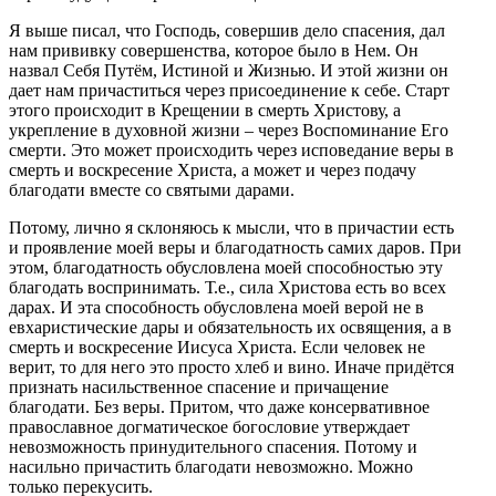
Я выше писал, что Господь, совершив дело спасения, дал
нам прививку совершенства, которое было в Нем. Он
назвал Себя Путём, Истиной и Жизнью. И этой жизни он
дает нам причаститься через присоединение к себе. Старт
этого происходит в Крещении в смерть Христову, а
укрепление в духовной жизни – через Воспоминание Его
смерти. Это может происходить через исповедание веры в
смерть и воскресение Христа, а может и через подачу
благодати вместе со святыми дарами.
Потому, лично я склоняюсь к мысли, что в причастии есть
и проявление моей веры и благодатность самих даров. При
этом, благодатность обусловлена моей способностью эту
благодать воспринимать. Т.е., сила Христова есть во всех
дарах. И эта способность обусловлена моей верой не в
евхаристические дары и обязательность их освящения, а в
смерть и воскресение Иисуса Христа. Если человек не
верит, то для него это просто хлеб и вино. Иначе придётся
признать насильственное спасение и причащение
благодати. Без веры. Притом, что даже консервативное
православное догматическое богословие утверждает
невозможность принудительного спасения. Потому и
насильно причастить благодати невозможно. Можно
только перекусить.