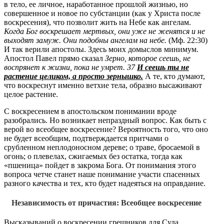
в тело, ее личное, наработанное прошлой жизнью, но
совершенное и новое по субстанции (как у Христа после
воскресения), что позволит жить на Небе как ангелам.
Когда Бог воскрешает мертвых, они уже не женятся и не
выходят замуж. Они подобны ангелам на небе.
(Мф. 22:30)
И так верили апостолы. Здесь моих домыслов минимум.
Апостол Павел прямо сказал
Зерно, которое сеешь, не
воспрянет к жизни, пока не умрет. 37
И сеешь ты не
растение целиком, а просто зернышко.
А те, кто думают,
что воскреснут именно ветхие тела, образно высаживают
целое растение.
С воскресением в апостольском понимании вроде
разобрались. Но возникает непраздный вопрос. Как быть с
верой во всеобщее воскресение? Вероятность того, что оно
не будет всеобщим, подтверждается притчами о
срубленном неплодоносном дереве; о траве, бросаемой в
огонь; о плевелах, сжигаемых без остатка, тогда как
«пшеница» пойдет в закрома Бога. От понимания этого
вопроса четче станет наше понимание участи спасенных
разного качества и тех, кто будет надеяться на оправдание.
Независимость от причастия: Всеобщее воскресение
Высказываний о воскресении грешников для Суда