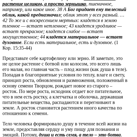
растение целиком, а просто зернышко
, пшеничное,
например, или какое иное. 38 А
Бог придает ему телесный
облик, какой предназначил
; облик этот у всех разный. …
42 То же и с воскресением мертвых: кладется в землю
тленное — встает нетленное; 43 кладется уродливое —
встает прекрасное; кладется слабое — встает
могущественное; 44
кладется материальное — встает
духовное
. Если есть материальное, есть и духовное.
(1
Кор. 15:35-44)
Представьте себе картофелину или зерно. И заметьте, это
не целое растение с ботвой или колосом, это всего лишь
его малая, но главная часть – плод жизни (как душа в теле).
Попадая в благоприятные условия по теплу, влаге и свету,
принцип роста, обновления и размножения, положенный в
основу семени Творцом, рождает новое из старого –
росток. По мере роста, исходник отдает все питательное,
что в нем есть ростку, а клетчатка и оболочка, державшая
питательные вещества, распадаются и перегнивают в
земле. А росток становится растением иного качества по
отношению к семени.
Тело человека формировало душу в течение всей жизни на
земле, предоставляя сердцу и уму пищу для познания и
эмоций. Потому,
душа и есть семя, а тело – это ботва
.