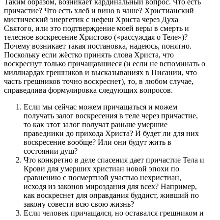
Таким образом, возникает кардинальный вопрос. Что есть
причастие? Что есть хлеб и вино в чаше? Христианский
мистический энергетик с нефеш Христа через Духа
Святого, или это подтверждение моей веры в смерть и
телесное воскресение Христово («рассуждая о Теле»)?
Почему возникает такая постановка, надеюсь, понятно.
Поскольку если жёстко принять слова Христа, что
воскреснут только причащавшиеся (и если не вспоминать о
миллиардах грешников и высказываниях в Писании, что
часть грешников точно воскреснет), то, в любом случае,
справедлива формулировка следующих вопросов.
Если мы сейчас можем причащаться и можем
получать залог воскресения в теле через причастие,
то как этот залог получат раньше умершие
праведники до прихода Христа? И будет ли для них
воскресение вообще? Или они будут жить в
состоянии душ?
Что конкретно в деле спасения дает причастие Тела и
Крови для умерших христиан новой эпохи по
сравнению с посмертной участью нехристиан,
исходя из законов мироздания для всех? Например,
как воскреснет для оправдания буддист, живший по
закону совести всю свою жизнь?
Если человек причащался, но оставался грешником и