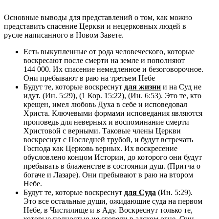
Основные выводы для представлений о том, как можно
представить спасение Церкви и нецерковных людей в
русле написанного в Новом Завете.
Есть выкупленные от рода человеческого, которые
воскресают после смерти на земле и пополняют
144 000. Их спасение немедленное и безоговорочное.
Они пребывают в раю на третьем Небе
Будут те, которые воскреснут
для жизни
и на Суд не
идут. (Ин. 5:29), (1 Кор. 15:22), (Ин. 6:53). Это те, кто
крещен, имел любовь Духа в себе и исповедовал
Христа. Ключевыми формами исповедания являются
проповедь для неверных и воспоминание смерти
Христовой с верными. Таковые члены Церкви
воскреснут с Последней трубой, и будут встречать
Господа как Церковь верных. Их воскресение
обусловлено концом Истории, до которого они будут
пребывать в блаженстве в состоянии душ. (Притча о
богаче и Лазаре). Они пребывают в раю на втором
Небе.
Будут те, которые воскреснут
для Суда
(Ин. 5:29).
Это все остальные души, ожидающие суда на первом
Небе, в Чистилище и в Аду. Воскреснут только те,
которые полностью не сгорели в адском огне. Они