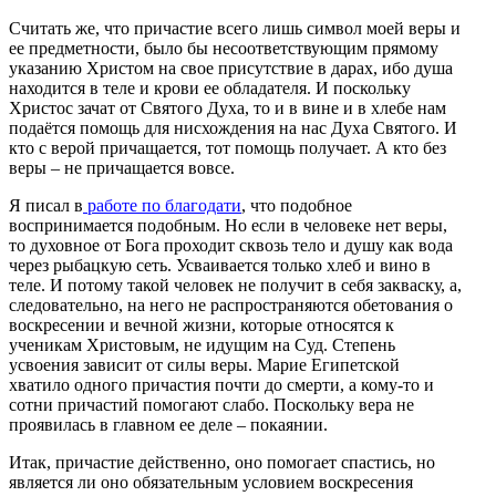
Считать же, что причастие всего лишь символ моей веры и
ее предметности, было бы несоответствующим прямому
указанию Христом на свое присутствие в дарах, ибо душа
находится в теле и крови ее обладателя. И поскольку
Христос зачат от Святого Духа, то и в вине и в хлебе нам
подаётся помощь для нисхождения на нас Духа Святого. И
кто с верой причащается, тот помощь получает. А кто без
веры – не причащается вовсе.
Я писал в
работе по благодати
, что подобное
воспринимается подобным. Но если в человеке нет веры,
то духовное от Бога проходит сквозь тело и душу как вода
через рыбацкую сеть. Усваивается только хлеб и вино в
теле. И потому такой человек не получит в себя закваску, а,
следовательно, на него не распространяются обетования о
воскресении и вечной жизни, которые относятся к
ученикам Христовым, не идущим на Суд. Степень
усвоения зависит от силы веры. Марие Египетской
хватило одного причастия почти до смерти, а кому-то и
сотни причастий помогают слабо. Поскольку вера не
проявилась в главном ее деле – покаянии.
Итак, причастие действенно, оно помогает спастись, но
является ли оно обязательным условием воскресения