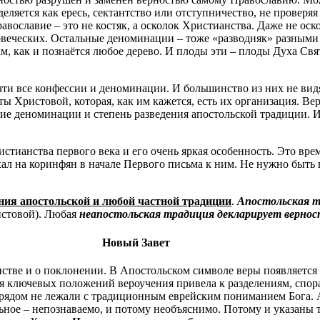
еляется как ересь, сектантство или отступничество, не проверя
вославие – это не костяк, а осколок Христианства. Даже не оско
овеческих. Остальные деноминации – тоже «разводняк» разными
м, как и познаётся любое дерево. И плоды эти – плоды Духа Свя
очти все конфессии и деноминации. И большинство из них не вид
ты Христовой, которая, как им кажется, есть их организация. В
ие деноминации и степень разведения апостольской традиции. И
ристианства первого века и его очень яркая особенность. Это вр
ехал на коринфян в начале Первого письма к ним. Не нужно быт
ния апостольской и любой частной традиции
.
Апостольская тр
истовой). Любая
неапостольская традиция декларирует верност
Новый Завет
нстве и о поклонении. В Апостольском символе веры появляется 
ия ключевых положений вероучения привела к разделениям, спор
и рядом не лежали с традиционным еврейским пониманием Бога.
ьное – непознаваемо, и потому необъяснимо. Потому и указаны 