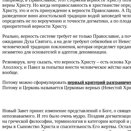
верны Христу. Но когда неправославность в христианстве опред
Христу, это и есть принуждение к верности Православию. А Пра
разведенное вино апостольской традиции водой заповедей чел
определять не по вероучению и точности догматики, а по плода
приоритетной верности Христу.
Реально, верность системе требует не только Православие, а п
ожидании Духа Святого, а на деле требуют себялюбия от Невес
человеческой традиции поклонения, которая определяет предан
незаметно для основателей и адептов деноминации.
Резюмируя, хочу сказать, что верность Христу – есть основа Х
Аполлосу, и Павел за попытки внести человеческое жёстко на
вообще.
Потому можно сформулировать
первый критерий разграниче
Потому и Церковь называется Церковью верных (Невестой Хр
Новый Завет принес изменение представлений о Боге, о свяще
непознаваемого. И это было очень мудро. Поздняя догматизац
на греческой философии, терминология и категории которой 
веры в Сыновство Христа и спасительность Его жертвы. Остал