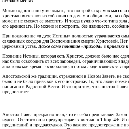
отхожих местах.
Можно однозначно утверждать, что постройка храмов массово 
христиан вытекают из собрания по домам и общинами, на собр
момент не сможет ее вместить. И тогда нужно что-то типа зала
его арендовать. Но можно и построить, без излишеств, особе
При поклонение «в духе Истины» полностью утрачивается смысл
священных сосудов для Воспоминания смерти Христовой. Нет 
церковный устав.
Даже само понятие «прихода» в привязке к
Познание Истины, которая есть Христос, должно было нас сде
нас было освободить от всех заповедей, ограничивающих впаде
апостольское время – освободило, а потом люди взялись за стар
Апостольской же традиции, отраженной в Новом Завете, не свой
было и не было призывов к его постройке. То, что люди позже
написано в Радостной Вести. И это при том, что апостол Паве
предполагает.
Апостол Павел прекрасно знал, что из себя представляет Закон
иудеев. От этого он и предупреждает христиан в 1 Кор. 4:6. И 
предписаний и предрассудков. Это важное предостережение про