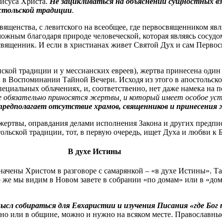
Иисуса Христа.
Не зацикливаться на объяснении сущностных 
остольской традиции
.
священства, с левитского на всеобщее, где первосвященником яв
можным благодаря природе человеческой, которая являясь сосуд
освященник. И если в христианах живет Святой Дух и сам Перво
ской традиции и у мессианских евреев), жертва принесена один 
й в Воспоминании Тайной Вечери. Исходя из этого в апостольск
ециальных облачениях, и, соответственно, нет даже намека на п
 где обязательно приносятся жертвы, и который имеет особое у
предполагает отсутствие храмов, священников и принесения
 жертвы, оправдания делами исполнения Закона и других предп
тольской традиции, тот, в первую очередь, ищет Духа и любви к
В духе Истины
ачены Христом в разговоре с самарянкой – «в духе Истины». Там
 же мы видим в Новом завете в собрании «по домам» или в «дом
мысл собираться для Евхаристии и изучения Писания «где Бог
но или в общине, можно и нужно на всяком месте. Православн