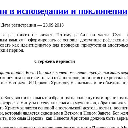
и в исповедании и поклонении
 Дата регистрации — 23.09.2013
 за раз никто не читает. Потому разбил на части. Суть 
ьным камням”, сформировать её основы, доступные рефлексии 
овать как идентификатор для проверки присутствия апостоль
ский период.
Стержень верности
ещать тайны Бога. От них в конечном счете требуется лишь вер
в конечном итоге не только от апостолов, но и от всех христиан
 и самоотдаче. И Церковь Христову мы называем не объединени
ь Богу воспитывалась в избранном народе кнутом и пряником на
 которое за минуты и секунды спасало мучеников, обратившихся
ть Христу является основой апостольской деятельности и воспит
и, который является сквозным в Ветхом и Новом Завете. Бог жел
ыть, ибо сама Церковь, как Невеста Христова должна быть верна
ностью разрушен и заменен верностью самому Православию. Мож