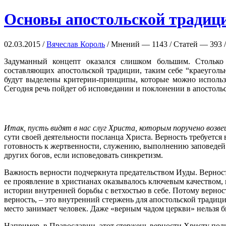
Основы апостольской традици
02.03.2015 /
Вячеслав Король
/ Мнений — 1143 / Статей — 393 /
Задуманный концепт оказался слишком большим. Столько
составляющих апостольской традиции, таким себе “краеугол
будут выделены критерии-принципы, которые можно использ
Сегодня речь пойдет об исповедании и поклонении в апостоль
Итак, пусть видят в нас слуг Христа, которым поручено возв
сути своей деятельности посланца Христа. Верность требуется 
готовность к жертвенности, служению, выполнению заповедей
других богов, если исповедовать синкретизм.
Важность верности подчеркнута предательством Иуды. Верност
ее проявление в христианах оказывалось ключевым качеством,
истории внутренней борьбы с ветхостью в себе. Потому вернос
верность, – это внутренний стержень для апостольской традици
место занимает человек. Даже «верным чадом церкви» нельзя б
Например, в Православии, этот стержень верности Христу пол