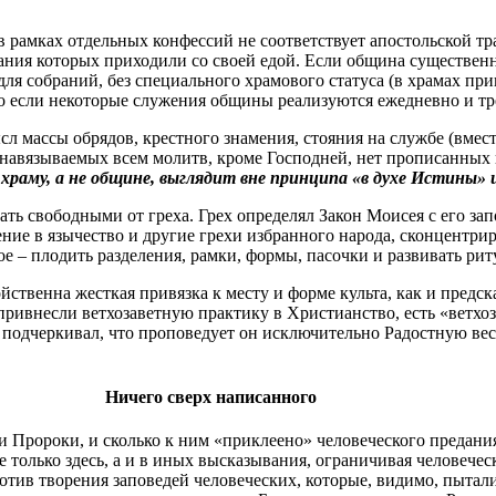
в рамках отдельных конфессий не соответствует апостольской т
ания которых приходили со своей едой. Если община существен
 для собраний, без специального храмового статуса (в храмах п
нно если некоторые служения общины реализуются ежедневно и т
 массы обрядов, крестного знамения, стояния на службе (вместо
навязываемых всем молитв, кроме Господней, нет прописанных 
 храму, а не общине, выглядит вне принципа «в духе Истины» 
лать свободными от греха. Грех определял Закон Моисея с его 
ние в язычество и другие грехи избранного народа, сконцентри
ое – плодить разделения, рамки, формы, пасочки и развивать рит
ственна жесткая привязка к месту и форме культа, как и предск
 привнесли ветхозаветную практику в Христианство, есть «ветхо
л подчеркивал, что проповедует он исключительно Радостную вес
Ничего сверх написанного
 и Пророки, и сколько к ним «приклеено» человеческого предани
не только здесь, а и в иных высказывания, ограничивая человече
тив творения заповедей человеческих, которые, видимо, пытали