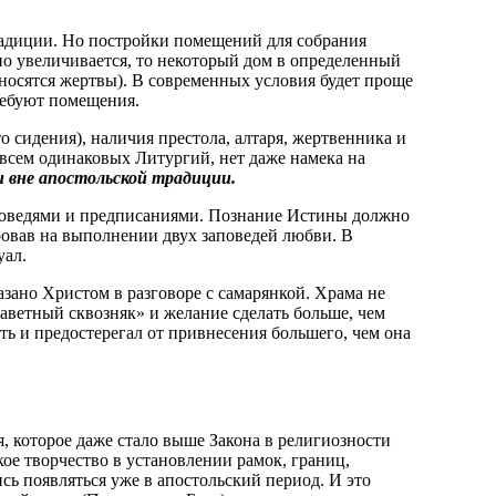
радиции. Но постройки помещений для собрания
но увеличивается, то некоторый дом в определенный
риносятся жертвы). В современных условия будет проще
ребуют помещения.
 сидения), наличия престола, алтаря, жертвенника и
всем одинаковых Литургий, нет даже намека на
и вне апостольской традиции.
заповедями и предписаниями. Познание Истины должно
ровав на выполнении двух заповедей любви. В
уал.
азано Христом в разговоре с самарянкой. Храма не
заветный сквозняк» и желание сделать больше, чем
ть и предостерегал от привнесения большего, чем она
я, которое даже стало выше Закона в религиозности
ское творчество в установлении рамок, границ,
сь появляться уже в апостольский период. И это