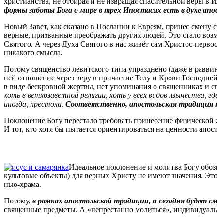
христианства, не отбирая и не извращая спасительной веры в 
формы заботы Бога о мире в трех Ипостасях есть в духе ап
Новый Завет, как сказано в Послании к Евреям, принес смену 
верные, призванные преображать других людей. Это стало воз
Святого. А через Духа Святого в нас живёт сам Христос-перв
никакого смысла.
Потому священство левитского типа упразднено (даже в раввин
ней отношение через веру в причастие Телу и Крови Господне
в виде бескровной жертвы, нет упоминания о священниках и сп
хоть в ветхозаветной религии, хоть у всех видов язычества,
иногда, престола
.
Соответственно, апостольская традиция 
Поклонение Богу перестало требовать принесение физической
И тот, кто хотя бы пытается ориентироваться на ценности апос
Идеальное поклонение и молитва Богу обозн
культовые объекты) для верных Христу не имеют значения. Это
нью-храма.
Потому,
в рамках апостольской традиции, и сегодня будет с
священные предметы. А «непрестанно молиться», индивидуаль