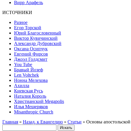
Вирр Арафель
ИСТОЧНИКИ
Разное
Егор Торской
Юрий Благословенный
Виктор Кувичинский
Александр Дубровский
Оксана Осипчук
Евгений Фирсов
Джоэл Голдсмит
You Tube
Бравый Йозеф
Len Voltchek
Нонна Мелехова
Ахилла
Киевская Русь
Наталия Король
Христианский Megapolis
Илья Мещеряков
Misanthropic Church
Главная
»
Назад, к Евангелию
»
Статьи
» Основы апостольской