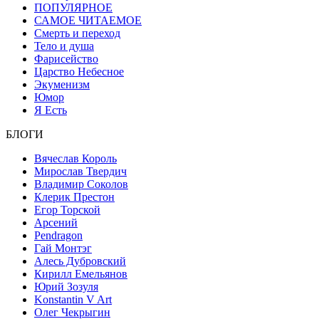
ПОПУЛЯРНОЕ
САМОЕ ЧИТАЕМОЕ
Смерть и переход
Тело и душа
Фарисейство
Царство Небесное
Экуменизм
Юмор
Я Есть
БЛОГИ
Вячеслав Король
Мирослав Твердич
Владимир Соколов
Клерик Престон
Егор Topской
Арсений
Pendragon
Гай Монтэг
Алесь Дубровский
Кирилл Емельянов
Юрий Зозуля
Konstantin V Art
Олег Чекрыгин