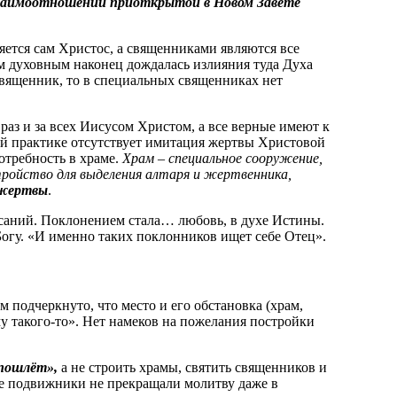
взаимоотношений приоткрытой в Новом Завете
ляется сам Христос, а священниками являются все
ом духовным наконец дождалась излияния туда Духа
священник, то в специальных священниках нет
раз и за всех Иисусом Христом, а все верные имеют к
ой практике отсутствует имитация жертвы Христовой
отребность в храме.
Храм – специальное сооружение,
стройство для выделения алтаря и жертвенника,
 жертвы
.
исаний. Поклонением стала… любовь, в духе Истины.
 Богу. «И именно таких поклонников ищет себе Отец».
 подчеркнуто, что место и его обстановка (храм,
у такого-то». Нет намеков на пожелания постройки
 пошлёт»,
а не строить храмы, святить священников и
ые подвижники не прекращали молитву даже в