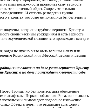
я и не имея возможности проверить саму верность
лок, это не точный образ. Скорее, это сильно
 разведениями. И степень разведения нужно
того в адептах, которые не появились бы без веры и
ят подмены, когда они трубят о верности Христу и
ерность своим частным убеждениям и есть верность
 вне экуменической позиции это происходит всегда и
емя, когда не нужно было быть верным Павлу или
ь верным Коринфской или Эфесской церкви и церкви
адиция на словах и на деле учит верности Христу.
ь Христу, а на деле принуждает к верности себе.
Прото-Троица, но без попыток дать объяснение
ам и анафемам. Церковь объяснила Бога, основываясь
 Апостольский символ дает подробное изложение
только Объекты веры, что расширяет платформу