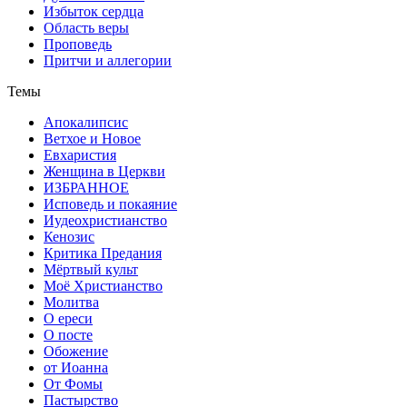
Избыток сердца
Область веры
Проповедь
Притчи и аллегории
Темы
Апокалипсис
Ветхое и Новое
Евхаристия
Женщина в Церкви
ИЗБРАННОЕ
Исповедь и покаяние
Иудеохристианство
Кенозис
Критика Предания
Мёртвый культ
Моё Христианство
Молитва
О ереси
О посте
Обожение
от Иоанна
От Фомы
Пастырство