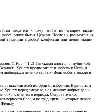
работы сводится к тому чтобы по четырем видам
в любой эпохе бытия Церкви. После их рассмотрения
ской традиции в любой конфессии или деноминации.
ность.
(1 Кор. 4:1-2) Так сказал апостол о глубинной
. Верность Христу предполагает и любовь к Нему, и
ем любящих, а именно верных. Ведь любить можно и
 протяжении всей истории от избрания. Верность, и
 ко Христу перед смертью, не имевших добрых дел и
ания христиан того периода. Следовательно,
ает верности Себе, а не традициям, в которых первое
 Жениху.
но всем декларировать, что мы-де, православные,