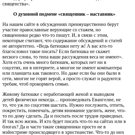
священства».
О духовной подмене «священник – наставник»
На нашем сайте в обсуждениях преимущественно берут
участие православные верующие со стажем, но
священники редко что-то пишут. И, в связи с этим,
некоторые считают, что содержание обсуждений и статей
не авторитетно. «Ведь батюшки нету ж! А вас кто-то
благословил такое писать? Если батюшка не скажет
веского слова, то типа ваши рассуждения веса не имеют».
Хотя есть очень много батюшек, которых нет ни в
соцсетях, ни в интернете, а многие не имеют компьютера
или планшета как такового. Но даже если бы они были в
сети, многие не горят верой, а просто служат и радуются
требам, чтоб прокормить семью.
Живому батюшке с неработающей женой и выводком
детей физически некогда… проповедовать Евангелие, не
то, что уж по соцсетям шастать. Нужно послужить, отпеть,
покрестить, повенчать, детям внимание уделить, жене, что-
то по дому сделать. Да и поспать после трудов праведных.
И так всю жизнь. И кто будет писать что-то на сайтах или в
блогах? Да и часто такие священники просто не в
мэйнстриме происходящего в христианстве. Что-то до них