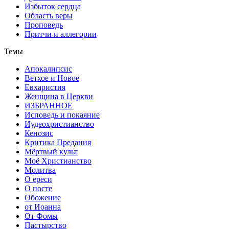
Избыток сердца
Область веры
Проповедь
Притчи и аллегории
Темы
Апокалипсис
Ветхое и Новое
Евхаристия
Женщина в Церкви
ИЗБРАННОЕ
Исповедь и покаяние
Иудеохристианство
Кенозис
Критика Предания
Мёртвый культ
Моё Христианство
Молитва
О ереси
О посте
Обожение
от Иоанна
От Фомы
Пастырство