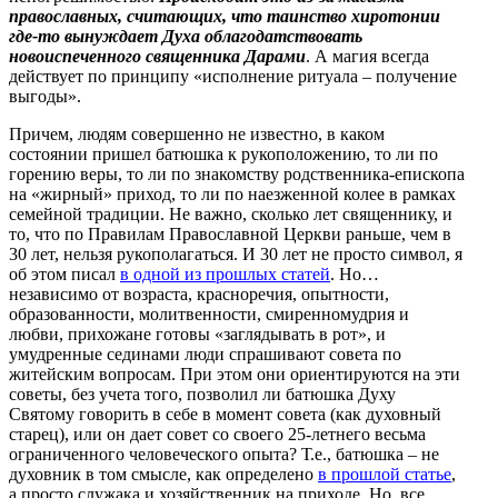
православных, считающих, что таинство хиротонии
где-то вынуждает Духа облагодатствовать
новоиспеченного священника Дарами
. А магия всегда
действует по принципу «исполнение ритуала – получение
выгоды».
Причем, людям совершенно не известно, в каком
состоянии пришел батюшка к рукоположению, то ли по
горению веры, то ли по знакомству родственника-епископа
на «жирный» приход, то ли по наезженной колее в рамках
семейной традиции. Не важно, сколько лет священнику, и
то, что по Правилам Православной Церкви раньше, чем в
30 лет, нельзя рукополагаться. И 30 лет не просто символ, я
об этом писал
в одной из прошлых статей
. Но…
независимо от возраста, красноречия, опытности,
образованности, молитвенности, смиренномудрия и
любви, прихожане готовы «заглядывать в рот», и
умудренные сединами люди спрашивают совета по
житейским вопросам. При этом они ориентируются на эти
советы, без учета того, позволил ли батюшка Духу
Святому говорить в себе в момент совета (как духовный
старец), или он дает совет со своего 25-летнего весьма
ограниченного человеческого опыта? Т.е., батюшка – не
духовник в том смысле, как определено
в прошлой статье
,
а просто служака и хозяйственник на приходе. Но, все