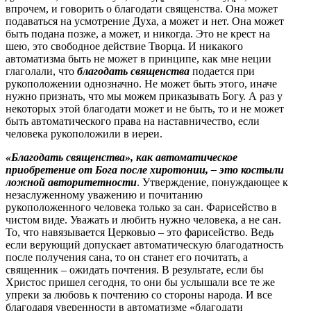
впрочем, и говорить о благодати священства. Она может
подаваться на усмотрение Духа, а может и нет. Она может
быть подана позже, а может, и никогда. Это не крест на
шею, это свободное действие Творца. И никакого
автоматизма быть не может в принципе, как мне неции
глаголали, что
благодать священства
подается при
рукоположении однозначно. Не может быть этого, иначе
нужно признать, что мы можем приказывать Богу. А раз у
некоторых этой благодати может и не быть, то и не может
быть автоматического права на наставничество, если
человека рукоположили в иереи.
«Благодать священства», как автоматическое
приобретение от Бога после хиротонии, – это костыли
ложной авторитетности
. Утверждение, понуждающее к
незаслуженному уважению и почитанию
рукоположенного человека только за сан. Фарисейство в
чистом виде. Уважать и любить нужно человека, а не сан.
То, что навязывается Церковью – это фарисейство. Ведь
если верующий допускает автоматическую благодатность
после получения сана, то он станет его почитать, а
священник – ожидать почтения. В результате, если бы
Христос пришел сегодня, то они бы услышали все те же
упреки за любовь к почтению со стороны народа. И все
благодаря уверенности в автоматизме «благодати