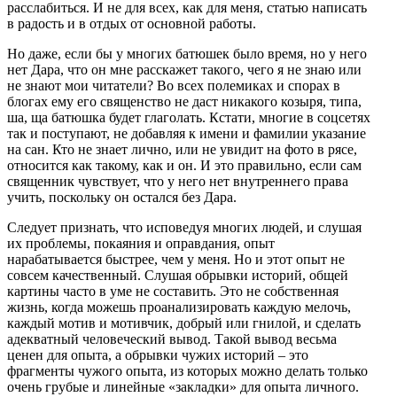
расслабиться. И не для всех, как для меня, статью написать
в радость и в отдых от основной работы.
Но даже, если бы у многих батюшек было время, но у него
нет Дара, что он мне расскажет такого, чего я не знаю или
не знают мои читатели? Во всех полемиках и спорах в
блогах ему его священство не даст никакого козыря, типа,
ша, ща батюшка будет глаголать. Кстати, многие в соцсетях
так и поступают, не добавляя к имени и фамилии указание
на сан. Кто не знает лично, или не увидит на фото в рясе,
относится как такому, как и он. И это правильно, если сам
священник чувствует, что у него нет внутреннего права
учить, поскольку он остался без Дара.
Следует признать, что исповедуя многих людей, и слушая
их проблемы, покаяния и оправдания, опыт
нарабатывается быстрее, чем у меня. Но и этот опыт не
совсем качественный. Слушая обрывки историй, общей
картины часто в уме не составить. Это не собственная
жизнь, когда можешь проанализировать каждую мелочь,
каждый мотив и мотивчик, добрый или гнилой, и сделать
адекватный человеческий вывод. Такой вывод весьма
ценен для опыта, а обрывки чужих историй – это
фрагменты чужого опыта, из которых можно делать только
очень грубые и линейные «закладки» для опыта личного.