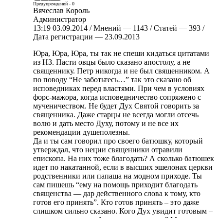
Предупреждений - 0
Вячеслав Король
Администратор
13:19 03.09.2014 / Мнений — 1143 / Статей — 393 /
Дата регистрации — 23.09.2013
Юра, Юра, Юра, ты так не спеши кидаться цитатами
из НЗ. Пасти овцы было сказано апостолу, а не
священнику. Петр никогда и не был священником. А
по поводу “Не заботьтесь…” так это сказано об
исповедниках перед властями. При чем в условиях
форс-мажора, когда исповедничество сопряжено с
мученичеством. Не будет Дух Святой говорить за
священника. Даже старцы не всегда могли отсечь
волю и дать место Духу, потому и не все их
рекомендации душеполезны.
Да и ты сам говорил про своего батюшку, который
утверждал, что неции священники отравили
епископа. На них тоже благодать? А сколько батюшек
идет по накатанной, если в высших эшелонах церкви
родственники или папаша на модном приходе. Ты
сам пишешь “ему на помощь приходит благодать
священства — дар действенного слова к тому, кто
готов его принять”. Кто готов принять – это даже
слишком сильно сказано. Кого Дух увидит готовым –