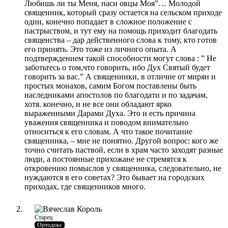
Любишь ли ты Меня, паси овцы Моя”… Молодой
священник, который сразу остается на сельском приходе
один, конечно попадает в сложное положение с
пастрыством, и тут ему на помощь приходит благодать
священства – дар действенного слова к тому, кто готов
его принять. Это тоже из личного опыта. А
подтверждением такой способности могут слова : ” Не
заботьтесь о том,что говорить, ибо Дух Святый будет
говорить за вас.” А священники, в отличие от мирян и
простых монахов, самим Богом поставлены быть
наследниками апостолов по благодати и по задачам,
хотя. конечно, и не все они обладают ярко
выраженными Дарами Духа. Это и есть причина
уважения священника и поводом внимательно
относиться к его словам. А что такое почитание
священника, – мне не понятно. Другой вопрос: кого же
точно считать паствой, если в храм часто заходят разные
люди, а постоянные прихожане не стремятся к
откровению помыслов у священника, следовательно, не
нуждаются в его советах? Это бывает на городских
приходах, где священников много.
Старец
Ортодокс