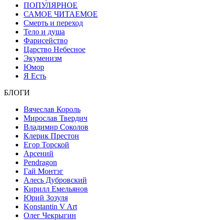
ПОПУЛЯРНОЕ
САМОЕ ЧИТАЕМОЕ
Смерть и переход
Тело и душа
Фарисейство
Царство Небесное
Экуменизм
Юмор
Я Есть
БЛОГИ
Вячеслав Король
Мирослав Твердич
Владимир Соколов
Клерик Престон
Егор Topской
Арсений
Pendragon
Гай Монтэг
Алесь Дубровский
Кирилл Емельянов
Юрий Зозуля
Konstantin V Art
Олег Чекрыгин