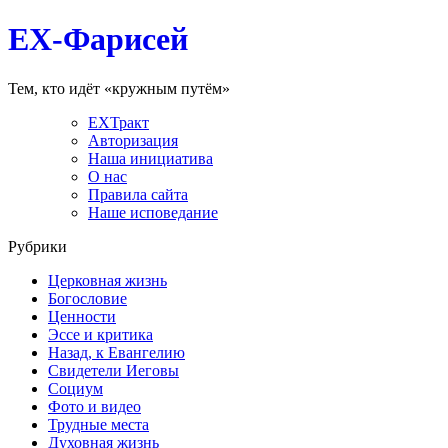
EX-Фарисей
Тем, кто идёт «кружным путём»
EXТракт
Авторизация
Наша инициатива
О нас
Правила сайта
Наше исповедание
Рубрики
Церковная жизнь
Богословие
Ценности
Эссе и критика
Назад, к Евангелию
Свидетели Иеговы
Социум
Фото и видео
Трудные места
Духовная жизнь