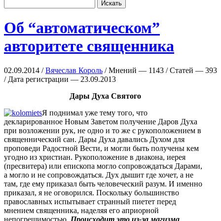
Об “автоматическом”
авторитете священника
02.09.2014 /
Вячеслав Король
/ Мнений — 1143 / Статей — 393
/ Дата регистрации — 23.09.2013
Дары Духа Святого
Я поднимал уже тему того, что
декларированное Новым Заветом получение Даров Духа
при возложении рук, не одно и то же с рукоположением в
священнический сан. Дары Духа давались Духом для
проповеди Радостной Вести, и могли быть получены кем
угодно из христиан. Рукоположение в диакона, иерея
(пресвитера) или епископа могло сопровождаться Дарами,
а могло и не сопровождаться. Дух дышит где хочет, а не
там, где ему приказал быть человеческий разум. И именно
приказал, я не оговорился. Поскольку большинство
православных испытывает странный пиетет перед
мнением священника, наделяя его априорной
непогрешимостью.
Происходит это из-за магизма