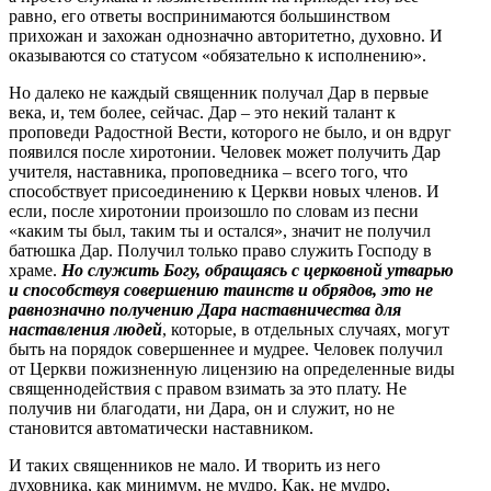
равно, его ответы воспринимаются большинством
прихожан и захожан однозначно авторитетно, духовно. И
оказываются со статусом «обязательно к исполнению».
Но далеко не каждый священник получал Дар в первые
века, и, тем более, сейчас. Дар – это некий талант к
проповеди Радостной Вести, которого не было, и он вдруг
появился после хиротонии. Человек может получить Дар
учителя, наставника, проповедника – всего того, что
способствует присоединению к Церкви новых членов. И
если, после хиротонии произошло по словам из песни
«каким ты был, таким ты и остался», значит не получил
батюшка Дар. Получил только право служить Господу в
храме.
Но служить Богу, обращаясь с церковной утварью
и способствуя совершению таинств и обрядов, это не
равнозначно получению Дара наставничества для
наставления людей
, которые, в отдельных случаях, могут
быть на порядок совершеннее и мудрее. Человек получил
от Церкви пожизненную лицензию на определенные виды
священнодействия с правом взимать за это плату. Не
получив ни благодати, ни Дара, он и служит, но не
становится автоматически наставником.
И таких священников не мало. И творить из него
духовника, как минимум, не мудро. Как, не мудро,