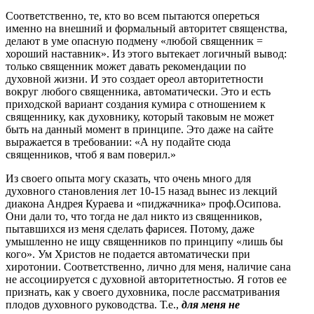
Соответственно, те, кто во всем пытаются опереться
именно на внешний и формальный авторитет священства,
делают в уме опасную подмену «любой священник =
хороший наставник». Из этого вытекает логичный вывод:
только священник может давать рекомендации по
духовной жизни. И это создает ореол авторитетности
вокруг любого священника, автоматически. Это и есть
приходской вариант создания кумира с отношением к
священнику, как духовнику, который таковым не может
быть на данный момент в принципе. Это даже на сайте
выражается в требовании: «А ну подайте сюда
священников, чтоб я вам поверил.»
Из своего опыта могу сказать, что очень много для
духовного становления лет 10-15 назад вынес из лекций
диакона Андрея Кураева и «пиджачника» проф.Осипова.
Они дали то, что тогда не дал никто из священников,
пытавшихся из меня сделать фарисея. Потому, даже
умышленно не ищу священников по принципу «лишь бы
кого». Ум Христов не подается автоматически при
хиротонии. Соответственно, лично для меня, наличие сана
не ассоциируется с духовной авторитетностью. Я готов ее
признать, как у своего духовника, после рассматривания
плодов духовного руководства. Т.е.,
для меня не