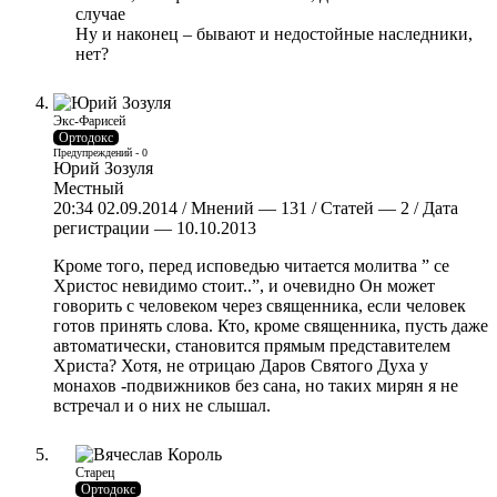
случае
Ну и наконец – бывают и недостойные наследники,
нет?
Экс-Фарисей
Ортодокс
Предупреждений - 0
Юрий Зозуля
Местный
20:34 02.09.2014 / Мнений — 131 / Статей — 2 / Дата
регистрации — 10.10.2013
Кроме того, перед исповедью читается молитва ” се
Христос невидимо стоит..”, и очевидно Он может
говорить с человеком через священника, если человек
готов принять слова. Кто, кроме священника, пусть даже
автоматически, становится прямым представителем
Христа? Хотя, не отрицаю Даров Святого Духа у
монахов -подвижников без сана, но таких мирян я не
встречал и о них не слышал.
Старец
Ортодокс