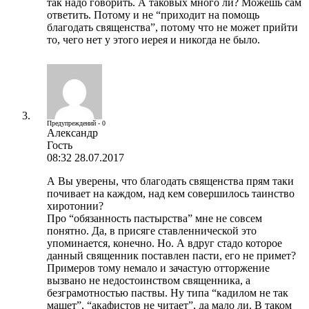
так надо говорить. А таковых много ли? Можешь сам
ответить. Потому и не “приходит на помощь
благодать священства”, потому что не может прийти
то, чего нет у этого иерея и никогда не было.
Предупреждений - 0
Александр
Гость
08:32 28.07.2017
А Вы уверены, что благодать священства прям таки
почивает на каждом, над кем совершилось таинство
хиротонии?
Про “обязанность пастырства” мне не совсем
понятно. Да, в присяге ставленнической это
упоминается, конечно. Но. А вдруг стадо которое
данный священник поставлен пасти, его не примет?
Примеров тому немало и зачастую отторжение
вызвано не недостоинством священника, а
безграмотностью паствы. Ну типа “кадилом не так
машет”, “акафистов не читает”, да мало ли. В таком