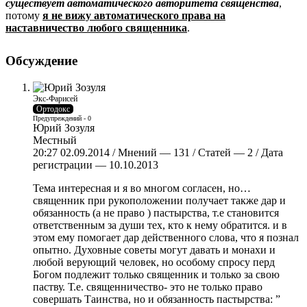
существует автоматического авторитета священства
,
потому
я не вижу автоматического права на
наставничество любого священника
.
Обсуждение
Экс-Фарисей
Ортодокс
Предупреждений - 0
Юрий Зозуля
Местный
20:27 02.09.2014 / Мнений — 131 / Статей — 2 / Дата
регистрации — 10.10.2013
Тема интересная и я во многом согласен, но…
священник при рукоположении получает также дар и
обязанность (а не право ) пастырства, т.е становится
ответственным за души тех, кто к нему обратится. и в
этом ему помогает дар действенного слова, что я познал
опытно. Духовные советы могут давать и монахи и
любой верующий человек, но особому спросу перд
Богом подлежит только священник и только за свою
паству. Т.е. священничество- это не только право
совершать Таинства, но и обязанность пастырства: ”