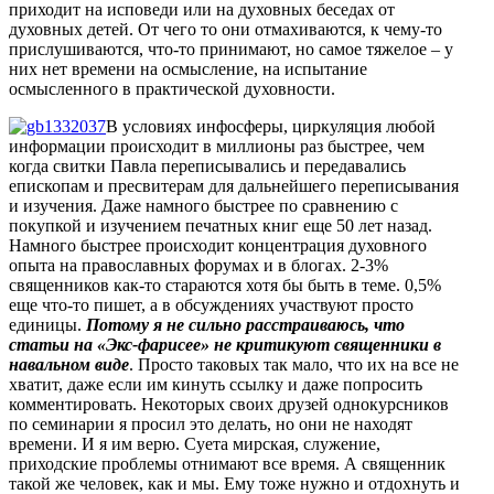
приходит на исповеди или на духовных беседах от
духовных детей. От чего то они отмахиваются, к чему-то
прислушиваются, что-то принимают, но самое тяжелое – у
них нет времени на осмысление, на испытание
осмысленного в практической духовности.
В условиях инфосферы, циркуляция любой
информации происходит в миллионы раз быстрее, чем
когда свитки Павла переписывались и передавались
епископам и пресвитерам для дальнейшего переписывания
и изучения. Даже намного быстрее по сравнению с
покупкой и изучением печатных книг еще 50 лет назад.
Намного быстрее происходит концентрация духовного
опыта на православных форумах и в блогах. 2-3%
священников как-то стараются хотя бы быть в теме. 0,5%
еще что-то пишет, а в обсуждениях участвуют просто
единицы.
Потому я не сильно расстраиваюсь, что
статьи на «Экс-фарисее» не критикуют священники в
навальном виде
. Просто таковых так мало, что их на все не
хватит, даже если им кинуть ссылку и даже попросить
комментировать. Некоторых своих друзей однокурсников
по семинарии я просил это делать, но они не находят
времени. И я им верю. Суета мирская, служение,
приходские проблемы отнимают все время. А священник
такой же человек, как и мы. Ему тоже нужно и отдохнуть и