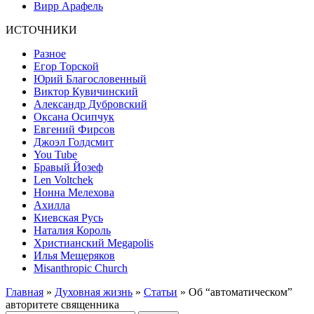
Вирр Арафель
ИСТОЧНИКИ
Разное
Егор Торской
Юрий Благословенный
Виктор Кувичинский
Александр Дубровский
Оксана Осипчук
Евгений Фирсов
Джоэл Голдсмит
You Tube
Бравый Йозеф
Len Voltchek
Нонна Мелехова
Ахилла
Киевская Русь
Наталия Король
Христианский Megapolis
Илья Мещеряков
Misanthropic Church
Главная
»
Духовная жизнь
»
Статьи
» Об “автоматическом”
авторитете священника