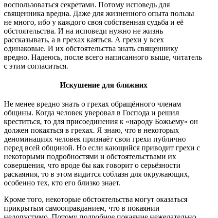
воспользоваться секретами. Потому исповедь для
священника вредна. Даже для жизненного опыта пользы
не много, ибо у каждого своя собственная судьба и её
обстоятельства. И на исповеди нужно не жизнь
рассказывать, а в грехах каяться. А грехи у всех
одинаковые. И их обстоятельства знать священнику
вредно. Надеюсь, после всего написанного выше, читатель
с этим согласиться.
Искушение для ближних
Не менее вредно знать о грехах обращённого членам
общины. Когда человек уверовал в Господа и решил
креститься, то для присоединения к «народу Божьему» он
должен покаяться в грехах. Я знаю, что в некоторых
деноминациях человек признаёт свои грехи публично
перед всей общиной. Но если кающийся приводит грехи с
некоторыми подробностями и обстоятельствами их
совершения, что вроде бы как говорит о серьёзности
раскаяния, то в этом видится соблазн для окружающих,
особенно тех, кто его близко знает.
Кроме того, некоторые обстоятельства могут оказаться
прикрытым самооправданием, что в покаянии
недопустимо. Потому подробное покаяние нежелательно.