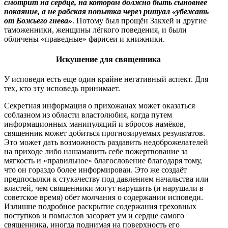
смотрит на сердце, на котором должно быть сыновнее
покаяние, а не рабская попытка через ритуал «убежать
от Божьего гнева»
. Потому был прощён Закхей и другие
таможенники, женщины лёгкого поведения, и были
обличены «праведные» фарисеи и книжники.
Искушение для священника
У исповеди есть еще один крайне негативный аспект. Для
тех, кто эту исповедь принимает.
Секретная информация о прихожанах может оказаться
соблазном из области властолюбия, когда путем
информационных манипуляций и вбросов намёков,
священник может добиться прогнозируемых результатов.
Это может дать возможность раздавить недоброжелателей
на приходе либо нашаманить себе пожертвование за
мягкость и «правильное» благословение благодаря тому,
что он гораздо более информирован. Это же создаёт
предпосылки к стукачеству под давлением начальства или
властей, чем священники могут нарушить (и нарушали в
советское время) обет молчания о содержании исповеди.
Излишне подробное раскрытие содержания греховных
поступков и помыслов засоряет ум и сердце самого
священника, иногда поднимая на поверхность его