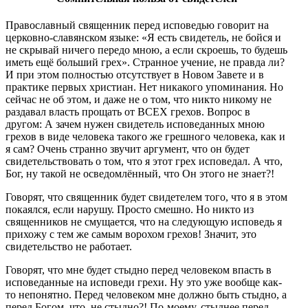
Православный священник перед исповедью говорит на
церковно-славянском языке: «Я есть свидетель, не бойся и
не скрывай ничего передо мною, а если скроешь, то будешь
иметь ещё больший грех». Странное учение, не правда ли?
И при этом полностью отсутствует в Новом Завете и в
практике первых христиан. Нет никакого упоминания. Но
сейчас не об этом, и даже не о том, что никто никому не
раздавал власть прощать от ВСЕХ грехов. Вопрос в
другом: А зачем нужен свидетель исповеданных мною
грехов в виде человека такого же грешного человека, как и
я сам? Очень странно звучит аргумент, что он будет
свидетельствовать о том, что я этот грех исповедал. А что,
Бог, ну такой не осведомлённый, что Он этого не знает?!
Говорят, что священник будет свидетелем того, что я в этом
покаялся, если нарушу. Просто смешно. Но никто из
священников не смущается, что на следующую исповедь я
прихожу с тем же самым ворохом грехов! Значит, это
свидетельство не работает.
Говорят, что мне будет стыдно перед человеком впасть в
исповеданные на исповеди грехи. Ну это уже вообще как-
то непонятно. Перед человеком мне должно быть стыдно, а
перед Богом, что, не стыдно?! По-моему, стыднее перед