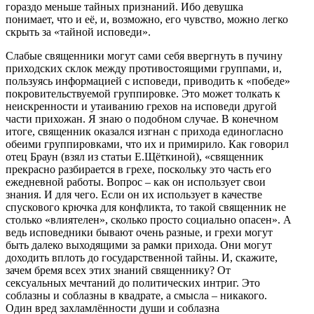
гораздо меньше тайных признаний. Ибо девушка
понимает, что и её, и, возможно, его чувство, можно легко
скрыть за «тайной исповеди».
Слабые священники могут сами себя ввергнуть в пучину
приходских склок между противостоящими группами, и,
пользуясь информацией с исповеди, приводить к «победе»
покровительствуемой группировке. Это может толкать к
неискренности и утаиванию грехов на исповеди другой
части прихожан. Я знаю о подобном случае. В конечном
итоге, священник оказался изгнан с прихода единогласно
обеими группировками, что их и примирило. Как говорил
отец Браун (взял из статьи Е.Щёткиной), «священник
прекрасно разбирается в грехе, поскольку это часть его
ежедневной работы. Вопрос – как он использует свои
знания. И для чего. Если он их использует в качестве
спускового крючка для конфликта, то такой священник не
столько «влиятелен», сколько просто социально опасен». А
ведь исповедники бывают очень разные, и грехи могут
быть далеко выходящими за рамки прихода. Они могут
доходить вплоть до государственной тайны. И, скажите,
зачем бремя всех этих знаний священнику? От
сексуальных мечтаний до политических интриг. Это
соблазны и соблазны в квадрате, а смысла – никакого.
Один вред захламлённости души и соблазна