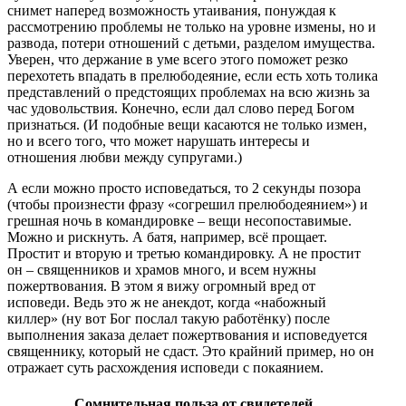
снимет наперед возможность утаивания, понуждая к
рассмотрению проблемы не только на уровне измены, но и
развода, потери отношений с детьми, разделом имущества.
Уверен, что держание в уме всего этого поможет резко
перехотеть впадать в прелюбодеяние, если есть хоть толика
представлений о предстоящих проблемах на всю жизнь за
час удовольствия. Конечно, если дал слово перед Богом
признаться. (И подобные вещи касаются не только измен,
но и всего того, что может нарушать интересы и
отношения любви между супругами.)
А если можно просто исповедаться, то 2 секунды позора
(чтобы произнести фразу «согрешил прелюбодеянием») и
грешная ночь в командировке – вещи несопоставимые.
Можно и рискнуть. А батя, например, всё прощает.
Простит и вторую и третью командировку. А не простит
он – священников и храмов много, и всем нужны
пожертвования. В этом я вижу огромный вред от
исповеди. Ведь это ж не анекдот, когда «набожный
киллер» (ну вот Бог послал такую работёнку) после
выполнения заказа делает пожертвования и исповедуется
священнику, который не сдаст. Это крайний пример, но он
отражает суть расхождения исповеди с покаянием.
Сомнительная польза от свидетелей