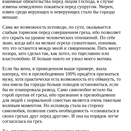
взаимные обязательства перед лицом Господа, в случае
измены немедленно покаяться перед супругом. Уверен,
измен среди верующих и неверующих стало бы гораздо
меньше.
Сама же возможность исповеди, по сути, оказывается
слабым тормозом перед совершением греха, ибо позволяет
его скрыть на уровне человеческих отношений. По себе
знаю, когда шёл на мелкие огрехи сознательно, понимая,
что это останется между мной и священником. Пять минут
позора, зато сделал так, как хотел, по тщеславию или
властолюбию. И больше никто не узнал моего мотива.
Если бы жена, в приведенном выше примере, знала
наперед, что в прелюбодеянии 100% придётся признаться
мужу, хотя практически есть возможность его обмануть, то
она имела бы гораздо больше поводов остановиться, если
бы не планировала развод. Само самолюбие встало бы
горой против её греха, ибо признание в прелюбодеянии
для людей с нормальной совестью является очень тяжелым
волевым моментом. Но исповедь стала на сторону
самолюбия, позволив снять необходимость «сознаваться в
своих грехах друг перед другом». И она на порядок легче
согласилась на грех.