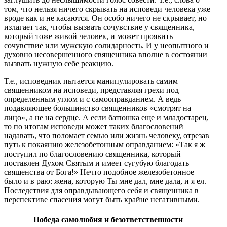
том, что нельзя ничего скрывать на исповеди человека уже
вроде как и не касаются. Он особо ничего не скрывает, но
излагает так, чтобы вызвать сочувствие у священника,
который тоже живой человек, и может проявить
сочувствие или мужскую солидарность. И у неопытного и
духовно несовершенного священника вполне в состоянии
вызвать нужную себе реакцию.
Т.е., исповедник пытается манипулировать самим
священником на исповеди, представляя грехи под
определенным углом и с самооправданием. А ведь
подавляющее большинство священников «смотрят на
лицо», а не на сердце. А если батюшка еще и младостарец,
то по итогам исповеди может таких благословений
надавать, что поломает семью или жизнь человеку, отрезав
путь к покаянию железобетонным оправданием: «Так я ж
поступил по благословению священника, который
поставлен Духом Святым и имеет сугубую благодать
священства от Бога!» Нечто подобное железобетонное
было и в раю: жена, которую Ты мне дал, мне дала, и я ел.
Последствия для оправдывающего себя и священника в
перспективе спасения могут быть крайне негативными.
Победа самолюбия и безответственности