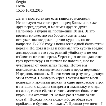
Sergiu
Гость
15:50 16.03.2016
Да, и у протестантам есть таинство исповеди.
Исповедуем мы свои грехи перед Богом, а так же
друг перед другом, и молимся друг за друга.
Например, я курил на протяжении 30 лет. За это
время я множество раз бросал курить, даже
иглоукалывание делал против курения, но все
напрасно. В 2008 году я покаялся в одной баптисткой
церкви. Но, хотя и знал и понимал что курить вредно
для здоровья и это грех равный убийству, я не мог
избавится от этого греха. Через год я исповедал этот
грех пресвитеру. Он сначала не поверил, ибо не
чувствовал от меня запах табака. Потом мы
помолились. Засвидетельствовал и перед церковью.
И церковь молилась. Никто меня ни разу не упрекнул
этим грехом. Примерно через 3 месяца после моей
исповеди и молитвы церкви, в одно прекрасное утро,
я вытащил с кармана сигареты и зажигалку, и отдал
их жене, сказав ей, что с этого момента больше не
курю. Она ответила: “Сколько раз я слышала эти
слова!!! Положу их на полку, ибо до обеда еще
пройдешь и будешь их искать.”. Прошло уже почти 7