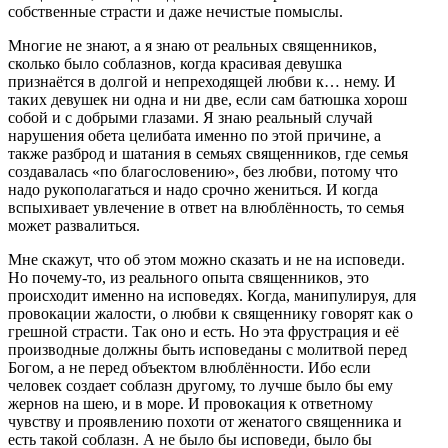
собственные страсти и даже нечистые помыслы.
Многие не знают, а я знаю от реальных священников,
сколько было соблазнов, когда красивая девушка
признаётся в долгой и непреходящей любви к… нему. И
таких девушек ни одна и ни две, если сам батюшка хорош
собой и с добрыми глазами. Я знаю реальный случай
нарушения обета целибата именно по этой причине, а
также разброд и шатания в семьях священников, где семья
создавалась «по благословению», без любви, потому что
надо рукополагаться и надо срочно жениться. И когда
вспыхивает увлечение в ответ на влюблённость, то семья
может развалиться.
Мне скажут, что об этом можно сказать и не на исповеди.
Но почему-то, из реального опыта священников, это
происходит именно на исповедях. Когда, манипулируя, для
провокации жалости, о любви к священнику говорят как о
грешной страсти. Так оно и есть. Но эта фрустрация и её
производные должны быть исповеданы с молитвой перед
Богом, а не перед объектом влюблённости. Ибо если
человек создает соблазн другому, то лучше было бы ему
жернов на шею, и в море. И провокация к ответному
чувству и проявлению похоти от женатого священника и
есть такой соблазн. А не было бы исповеди, было бы