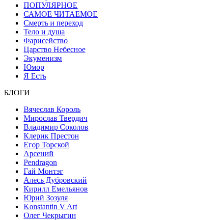
ПОПУЛЯРНОЕ
САМОЕ ЧИТАЕМОЕ
Смерть и переход
Тело и душа
Фарисейство
Царство Небесное
Экуменизм
Юмор
Я Есть
БЛОГИ
Вячеслав Король
Мирослав Твердич
Владимир Соколов
Клерик Престон
Егор Topской
Арсений
Pendragon
Гай Монтэг
Алесь Дубровский
Кирилл Емельянов
Юрий Зозуля
Konstantin V Art
Олег Чекрыгин