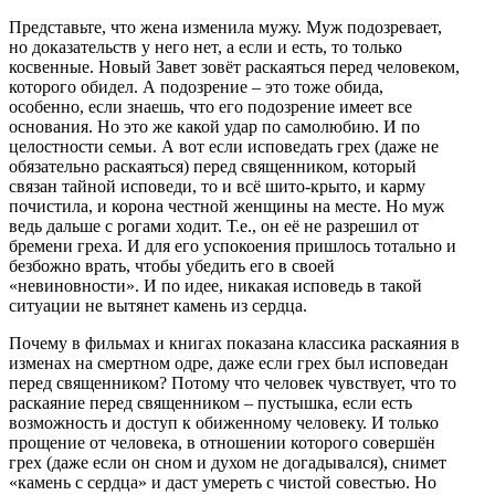
Представьте, что жена изменила мужу. Муж подозревает,
но доказательств у него нет, а если и есть, то только
косвенные. Новый Завет зовёт раскаяться перед человеком,
которого обидел. А подозрение – это тоже обида,
особенно, если знаешь, что его подозрение имеет все
основания. Но это же какой удар по самолюбию. И по
целостности семьи. А вот если исповедать грех (даже не
обязательно раскаяться) перед священником, который
связан тайной исповеди, то и всё шито-крыто, и карму
почистила, и корона честной женщины на месте. Но муж
ведь дальше с рогами ходит. Т.е., он её не разрешил от
бремени греха. И для его успокоения пришлось тотально и
безбожно врать, чтобы убедить его в своей
«невиновности». И по идее, никакая исповедь в такой
ситуации не вытянет камень из сердца.
Почему в фильмах и книгах показана классика раскаяния в
изменах на смертном одре, даже если грех был исповедан
перед священником? Потому что человек чувствует, что то
раскаяние перед священником – пустышка, если есть
возможность и доступ к обиженному человеку. И только
прощение от человека, в отношении которого совершён
грех (даже если он сном и духом не догадывался), снимет
«камень с сердца» и даст умереть с чистой совестью. Но