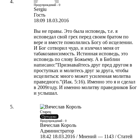
Предупреждений - 0
Sergiu
Гость
18:09 18.03.2016
Вы не правы. Это была исповедь, т.е. я
исповедал свой грех перед своим братом по
вере и вместе помолились Богу об исцелении.
И Бог сотворил чудо, и излечил меня от
табакозависимость. Истинная исповедь, это
исповедь по слову Божьему. А в Библии
написано:”Признавайтесь друг пред другом в
проступках и молитесь друг за друга, чтобы
исцелиться: много может усиленная молитва
праведного.”(Иак. 5:16). Именно это я и сделал
в 2009году. И именно молитву праведников Бог
и услышал.
Старец
Ортодокс
Предупреждений - 0
Вячеслав Король
Администратор
18:42 18.03.2016 / Мнений — 1143 / Статей