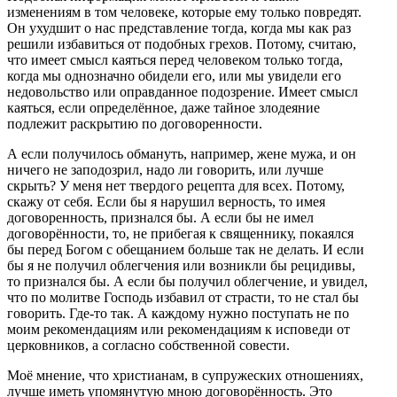
изменениям в том человеке, которые ему только повредят.
Он ухудшит о нас представление тогда, когда мы как раз
решили избавиться от подобных грехов. Потому, считаю,
что имеет смысл каяться перед человеком только тогда,
когда мы однозначно обидели его, или мы увидели его
недовольство или оправданное подозрение. Имеет смысл
каяться, если определённое, даже тайное злодеяние
подлежит раскрытию по договоренности.
А если получилось обмануть, например, жене мужа, и он
ничего не заподозрил, надо ли говорить, или лучше
скрыть? У меня нет твердого рецепта для всех. Потому,
скажу от себя. Если бы я нарушил верность, то имея
договоренность, признался бы. А если бы не имел
договорённости, то, не прибегая к священнику, покаялся
бы перед Богом с обещанием больше так не делать. И если
бы я не получил облегчения или возникли бы рецидивы,
то признался бы. А если бы получил облегчение, и увидел,
что по молитве Господь избавил от страсти, то не стал бы
говорить. Где-то так. А каждому нужно поступать не по
моим рекомендациям или рекомендациям к исповеди от
церковников, а согласно собственной совести.
Моё мнение, что христианам, в супружеских отношениях,
лучше иметь упомянутую мною договорённость. Это