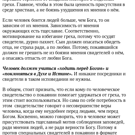
грехи. Главное, чтобы в этом была ценность присутствия в
среде христиан, а не боязнь ухудшения их мнения о нём.
Если человек боится людей больше, чем Бога, то он
зависим от их мнения. Зависимость от мнения
окружающих есть тщеславие. Соответственно,
мотивирование на избегание греха, потому что осудят
свидетели, дурно пахнет. Сын должен опасаться обидеть
отца, не страха ради, а по любви. Потому, покаявшийся
должен не грешить не из боязни мнения свидетелей о нём,
а опасаясь отпасть от любви Бога.
Человек должен учиться «ходить перед Богом» и
«поклоняться в Духе и Истине».
И никакие посредники и
свидетели в таком исповедании не нужны.
В общем, стоит признать, что если кому-то человеческое
свидетельство о покаянии помогает удержаться от греха, то
этим стоит воспользоваться. Но сама по себе потребность в
этом свидетельстве говорит о несовершенстве веры
человека, когда ему неудобнее перед людьми, чем перед
Богом. Косвенно, можно говорить, что в человеке может
присутствовать тщеславный мотив соблюдения заповедей,
ради мнения людей, а не ради верности Богу. Потому я
против специальных свидетелей в покаянии в формате