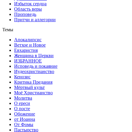
Избыток сердца
Область веры
Проповедь
Притчи и аллегории
Темы
Апокалипсис
Ветхое и Новое
Евхаристия
Женщина в Церкви
ИЗБРАННОЕ
Исповедь и покаяние
Иудеохристианство
Кенозис
Критика Предания
Мёртвый культ
Моё Христианство
Молитва
О ереси
О посте
Обожение
от Иоанна
От Фомы
Пастырство