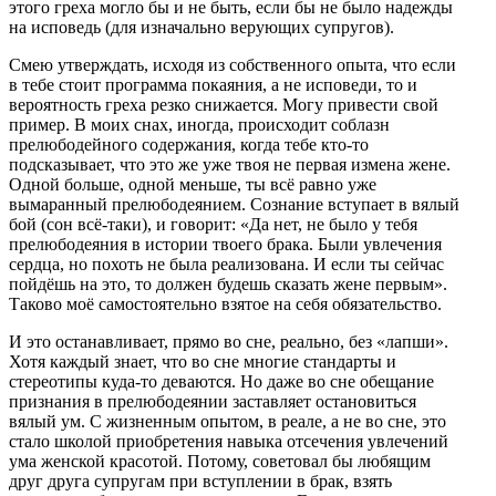
этого греха могло бы и не быть, если бы не было надежды
на исповедь (для изначально верующих супругов).
Смею утверждать, исходя из собственного опыта, что если
в тебе стоит программа покаяния, а не исповеди, то и
вероятность греха резко снижается. Могу привести свой
пример. В моих снах, иногда, происходит соблазн
прелюбодейного содержания, когда тебе кто-то
подсказывает, что это же уже твоя не первая измена жене.
Одной больше, одной меньше, ты всё равно уже
вымаранный прелюбодеянием. Сознание вступает в вялый
бой (сон всё-таки), и говорит: «Да нет, не было у тебя
прелюбодеяния в истории твоего брака. Были увлечения
сердца, но похоть не была реализована. И если ты сейчас
пойдёшь на это, то должен будешь сказать жене первым».
Таково моё самостоятельно взятое на себя обязательство.
И это останавливает, прямо во сне, реально, без «лапши».
Хотя каждый знает, что во сне многие стандарты и
стереотипы куда-то деваются. Но даже во сне обещание
признания в прелюбодеянии заставляет остановиться
вялый ум. С жизненным опытом, в реале, а не во сне, это
стало школой приобретения навыка отсечения увлечений
ума женской красотой. Потому, советовал бы любящим
друг друга супругам при вступлении в брак, взять