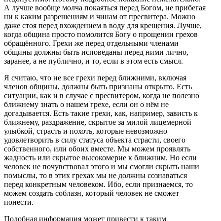
А лучше вообще молча покаяться перед Богом, не прибегая
ни к каким разрешениям и чинам от пресвитера. Можно
даже стоя перед вхождением в воду для крещения. Лучше,
когда община просто помолится Богу о прощении грехов
обращённого. Грехи же перед отдельными членами
общины должны быть исповеданы перед ними лично,
заранее, а не публично, и то, если в этом есть смысл.
Я считаю, что не все грехи перед ближними, включая
членов общины, должны быть признаны открыто. Есть
ситуации, как и в случае с пресвитером, когда не полезно
ближнему знать о нашем грехе, если он о нём не
догадывается. Есть такие грехи, как, например, зависть к
ближнему, раздражение, скрытое за милой лицемерной
улыбкой, страсть и похоть, которые невозможно
удовлетворить в силу статуса объекта страсти, своего
собственного, или обоих вместе. Мы можем проявлять
жадность или скрытое высокомерие к ближним. Но если
человек не почувствовал этого и мы смогли скрыть наши
помыслы, то в этих грехах мы не должны сознаваться
перед конкретным человеком. Ибо, если признаемся, то
можем создать соблазн, который человек не сможет
понести.
Подобная информация может привести к таким