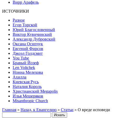
Вирр Арафель
ИСТОЧНИКИ
Разное
Егор Торской
Юрий Благословенный
Виктор Кувичинский
Александр Дубровский
Оксана Осипчук
Евгений Фирсов
Джоэл Голдсмит
You Tube
Бравый Йозеф
Len Voltchek
Нонна Мелехова
Ахилла
Киевская Русь
Наталия Король
Христианский Megapolis
Илья Мещеряков
Misanthropic Church
Главная
»
Назад, к Евангелию
»
Статьи
» О вреде исповеди