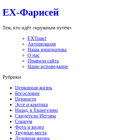
EX-Фарисей
Тем, кто идёт «кружным путём»
EXТракт
Авторизация
Наша инициатива
О нас
Правила сайта
Наше исповедание
Рубрики
Церковная жизнь
Богословие
Ценности
Эссе и критика
Назад, к Евангелию
Свидетели Иеговы
Социум
Фото и видео
Трудные места
Духовная жизнь