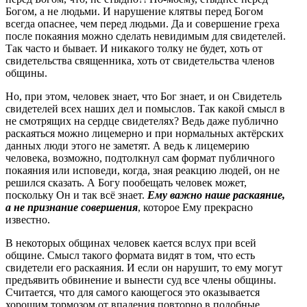
Богом, а не людьми. И нарушение клятвы перед Богом
всегда опаснее, чем перед людьми. Да и совершение греха
после покаяния можно сделать невидимым для свидетелей.
Так часто и бывает. И никакого толку не будет, хоть от
свидетельства священника, хоть от свидетельства членов
общины.
Но, при этом, человек знает, что Бог знает, и он Свидетель
свидетелей всех наших дел и помыслов. Так какой смысл в
не смотрящих на сердце свидетелях? Ведь даже публично
раскаяться можно лицемерно и при нормальных актёрских
данных люди этого не заметят. А ведь к лицемерию
человека, возможно, подтолкнул сам формат публичного
покаяния или исповеди, когда, зная реакцию людей, он не
решился сказать. А Богу пообещать человек может,
поскольку Он и так всё знает.
Ему важно наше раскаяние,
а не признание совершения
, которое Ему прекрасно
известно.
В некоторых общинах человек кается вслух при всей
общине. Смысл такого формата видят в том, что есть
свидетели его раскаяния. И если он нарушит, то ему могут
предъявить обвинение и вынести суд все члены общины.
Считается, что для самого кающегося это оказывается
хорошим тормозом от впадения повторно в подобные