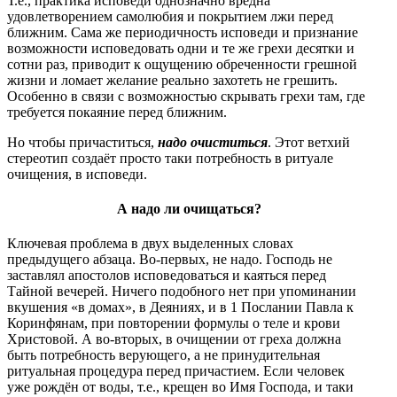
Т.е., практика исповеди однозначно вредна
удовлетворением самолюбия и покрытием лжи перед
ближним. Сама же периодичность исповеди и признание
возможности исповедовать одни и те же грехи десятки и
сотни раз, приводит к ощущению обреченности грешной
жизни и ломает желание реально захотеть не грешить.
Особенно в связи с возможностью скрывать грехи там, где
требуется покаяние перед ближним.
Но чтобы причаститься,
надо
очиститься
. Этот ветхий
стереотип создаёт просто таки потребность в ритуале
очищения, в исповеди.
А надо ли очищаться?
Ключевая проблема в двух выделенных словах
предыдущего абзаца. Во-первых, не надо. Господь не
заставлял апостолов исповедоваться и каяться перед
Тайной вечерей. Ничего подобного нет при упоминании
вкушения «в домах», в Деяниях, и в 1 Послании Павла к
Коринфянам, при повторении формулы о теле и крови
Христовой. А во-вторых, в очищении от греха должна
быть потребность верующего, а не принудительная
ритуальная процедура перед причастием. Если человек
уже рождён от воды, т.е., крещен во Имя Господа, и таки