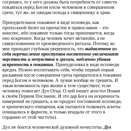
согрешил, то у него должна быть потребность от совести
покаяться перед Богом и/или человеком в совершенном
грехе, тут же, не ожидая похода к священнику в храм.
Принудительное покаяние в виде исповеди, как
пропускной билет на причастие в православии – это
нонсенс, ибо покаяние только тогда принимается, когда
оно искреннее. Когда человек хочет метанойи, а не
самоуспокоения от произведенного ритуала. Потому, ко
мне приходит глубокая уверенность, что
выдавленное из
себя перечисление проступков постепенно увеличивает
черствость и нечувствие к грехам, медленно убивая
искренность в покаянии
. Принудиловка в виде исповеди
вредна. Нужно воспитывать себя, чтобы первый порыв
раскаяния после совершения греха превратился в покаяние
перед Богом и человеком. А лучше вообще не грешить. И
такая возможность при жизни в теле существует, если
человеку помогает Дух Отца. О ней пишет апостол Иоанн
в своём Первом Послании. И это дар Бога на искренность
намерений не грешить, а не продукт постоянной исповеди,
и хронического очищения, как пытаются толковать аскеты
(очищались и фарисеи, и только впадали от этого в
гордыню от этой чистоты).
Дух не боится человеческой духовной нечистоты.
Дух