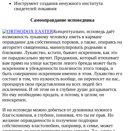
Инструмент создания ненужного института
свидетелей покаяния
Самооправдание исповедника
Концептуально, исповедь даёт
возможность лукавому человеку иметь в кармане
оправдание для собственных пороков, а также, опираясь на
авторитет священника, манипулировать родными и
близкими. Лукавство, кстати, бывает искренним, как это
не парадоксально звучит. Продажник, который втюхивает
вам прямо на улице кастрюли левого бренда может быть
искренним в убежденности полезности этого товара, и
быть совершенно искренним именно в этом. Лукавство его
состоит в том, что нужность вообще, он переносит на нас,
проецируя свои представления на всех людей без
исключения. И об этом он в глубине души догадывается.
Но ему необходимо продать, и потому, в целом, он
неискренен.
И на исповеди можно добиться от духовника нужного
благословения, в глубине, понимая, что ты не прав. Но
желание оправданности и получение подпорки
собственному властолюбию, например, в семье, может
заглушить до неслышимости голос совести. Т.е., слова о