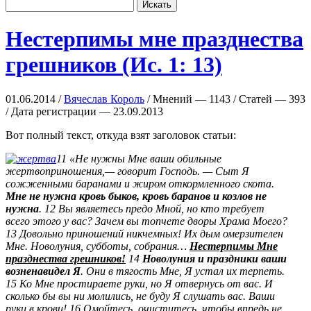
Нестерпимы мне празднества
грешников (Ис. 1: 13)
01.06.2014 /
Вячеслав Король
/ Мнений — 1143 / Статей — 393
/ Дата регистрации — 23.09.2013
Вот полный текст, откуда взят заголовок статьи:
11 «Не нужны Мне ваши обильные
жертвоприношения,— говорит Господь. — Сыт Я
сожженными баранами и жиром откормленного скота.
Мне не нужна кровь быков, кровь баранов и козлов не
нужна
. 12 Вы являетесь предо Мной, но кто требует
всего этого у вас? Зачем вы топчете дворы Храма Моего?
13 Довольно приношений никчемных! Их дым омерзителен
Мне. Новолуния, субботы, собрания…
Нестерпимы Мне
празднества грешников!
14
Новолуния и праздники ваши
возненавидел Я
. Они в тягость Мне, Я устал их терпеть.
15 Ко Мне простираете руки, но Я отвернусь от вас. И
сколько бы вы ни молились, не буду Я слушать вас. Ваши
руки в крови! 16 Омойтесь, очиститесь, чтобы впредь не