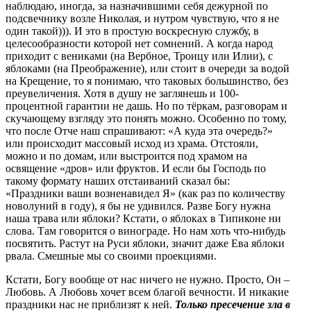
наблюдаю, иногда, за назначившими себя дежурной по
подсвечнику возле Николая, и нутром чувствую, что я не
один такой))). И это в простую воскресную службу, в
целесообразности которой нет сомнений. А когда народ
приходит с вениками (на Вербное, Троицу или Илии), с
яблоками (на Преображение), или стоит в очереди за водой
на Крещение, то я понимаю, что таковых большинство, без
преувеличения. Хотя в душу не заглянешь и 100-
процентной гарантии не дашь. Но по тёркам, разговорам и
скучающему взгляду это понять можно. Особенно по тому,
что после Отче наш спрашивают: «А куда эта очередь?»
или происходит массовый исход из храма. Отстояли,
можно и по домам, или выстроится под храмом на
освящение «дров» или фруктов. И если бы Господь по
такому формату наших отстаиваний сказал бы:
«Праздники ваши возненавидел Я» (как раз по количеству
новолуний в году), я бы не удивился. Разве Богу нужна
наша трава или яблоки? Кстати, о яблоках в Типиконе ни
слова. Там говорится о винограде. Но нам хоть что-нибудь
посвятить. Растут на Руси яблоки, значит даже Ева яблоки
рвала. Смешные мы со своими проекциями.
Кстати, Богу вообще от нас ничего не нужно. Просто, Он –
Любовь. А Любовь хочет всем благой вечности. И никакие
праздники нас не приблизят к ней.
Только пресечение зла в