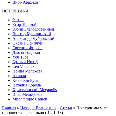
Вирр Арафель
ИСТОЧНИКИ
Разное
Егор Торской
Юрий Благословенный
Виктор Кувичинский
Александр Дубровский
Оксана Осипчук
Евгений Фирсов
Джоэл Голдсмит
You Tube
Бравый Йозеф
Len Voltchek
Нонна Мелехова
Ахилла
Киевская Русь
Наталия Король
Христианский Megapolis
Илья Мещеряков
Misanthropic Church
Главная
»
Назад, к Евангелию
»
Статьи
» Нестерпимы мне
празднества грешников (Ис. 1: 13)