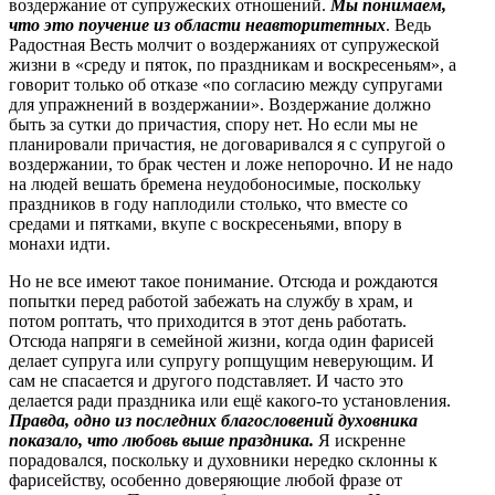
воздержание от супружеских отношений.
Мы понимаем,
что это поучение из области неавторитетных
. Ведь
Радостная Весть молчит о воздержаниях от супружеской
жизни в «среду и пяток, по праздникам и воскресеньям», а
говорит только об отказе «по согласию между супругами
для упражнений в воздержании». Воздержание должно
быть за сутки до причастия, спору нет. Но если мы не
планировали причастия, не договаривался я с супругой о
воздержании, то брак честен и ложе непорочно. И не надо
на людей вешать бремена неудобоносимые, поскольку
праздников в году наплодили столько, что вместе со
средами и пятками, вкупе с воскресеньями, впору в
монахи идти.
Но не все имеют такое понимание. Отсюда и рождаются
попытки перед работой забежать на службу в храм, и
потом роптать, что приходится в этот день работать.
Отсюда напряги в семейной жизни, когда один фарисей
делает супруга или супругу ропщущим неверующим. И
сам не спасается и другого подставляет. И часто это
делается ради праздника или ещё какого-то установления.
Правда, одно из последних благословений духовника
показало, что любовь выше праздника.
Я искренне
порадовался, поскольку и духовники нередко склонны к
фарисейству, особенно доверяющие любой фразе от