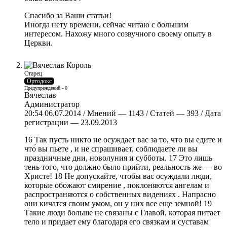
Спасибо за Ваши статьи!
Иногда нету времени, сейчас читаю с большим
интересом. Нахожу много созвучного своему опыту в
Церкви.
Старец
Ортодокс
Предупреждений - 0
Вячеслав
Администратор
20:54 06.07.2014 / Мнений — 1143 / Статей — 393 / Дата
регистрации — 23.09.2013
16 Так пусть никто не осуждает вас за то, что вы едите и
что́ вы пьете , и не спрашивает, соблюдаете ли вы
праздничные дни, новолуния и субботы. 17 Это лишь
тень того, что должно было прийти, реальность же — во
Христе! 18 Не допускайте, чтобы вас осуждали люди,
которые обожают смирение , поклоняются ангелам и
распространяются о собственных видениях . Напрасно
они кичатся своим умом, он у них все еще земной! 19
Такие люди больше не связаны с Главой, которая питает
тело и придает ему благодаря его связкам и суставам