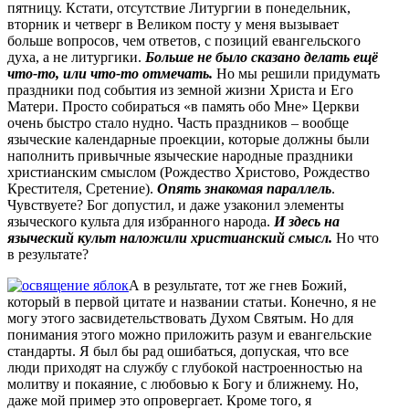
пятницу. Кстати, отсутствие Литургии в понедельник,
вторник и четверг в Великом посту у меня вызывает
больше вопросов, чем ответов, с позиций евангельского
духа, а не литургики.
Больше не было сказано делать ещё
что-то, или что-то отмечать.
Но мы решили придумать
праздники под события из земной жизни Христа и Его
Матери. Просто собираться «в память обо Мне» Церкви
очень быстро стало нудно. Часть праздников – вообще
языческие календарные проекции, которые должны были
наполнить привычные языческие народные праздники
христианским смыслом (Рождество Христово, Рождество
Крестителя, Сретение).
Опять знакомая параллель
.
Чувствуете? Бог допустил, и даже узаконил элементы
языческого культа для избранного народа.
И здесь на
языческий культ наложили христианский смысл.
Но что
в результате?
А в результате, тот же гнев Божий,
который в первой цитате и названии статьи. Конечно, я не
могу этого засвидетельствовать Духом Святым. Но для
понимания этого можно приложить разум и евангельские
стандарты. Я был бы рад ошибаться, допуская, что все
люди приходят на службу с глубокой настроенностью на
молитву и покаяние, с любовью к Богу и ближнему. Но,
даже мой пример это опровергает. Кроме того, я