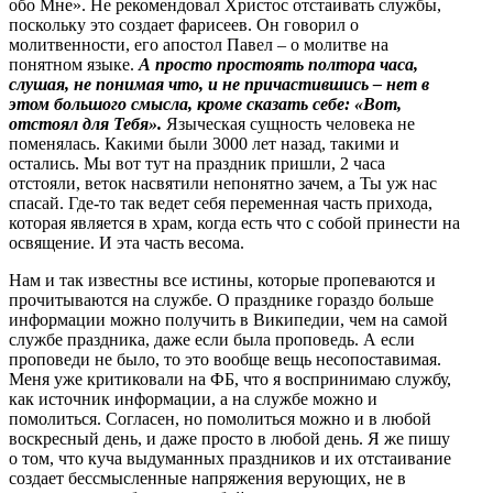
обо Мне». Не рекомендовал Христос отстаивать службы,
поскольку это создает фарисеев. Он говорил о
молитвенности, его апостол Павел – о молитве на
понятном языке.
А просто простоять полтора часа,
слушая, не понимая что, и не причастившись – нет в
этом большого смысла, кроме сказать себе: «Вот,
отстоял для Тебя».
Языческая сущность человека не
поменялась. Какими были 3000 лет назад, такими и
остались. Мы вот тут на праздник пришли, 2 часа
отстояли, веток насвятили непонятно зачем, а Ты уж нас
спасай. Где-то так ведет себя переменная часть прихода,
которая является в храм, когда есть что с собой принести на
освящение. И эта часть весома.
Нам и так известны все истины, которые пропеваются и
прочитываются на службе. О празднике гораздо больше
информации можно получить в Википедии, чем на самой
службе праздника, даже если была проповедь. А если
проповеди не было, то это вообще вещь несопоставимая.
Меня уже критиковали на ФБ, что я воспринимаю службу,
как источник информации, а на службе можно и
помолиться. Согласен, но помолиться можно и в любой
воскресный день, и даже просто в любой день. Я же пишу
о том, что куча выдуманных праздников и их отстаивание
создает бессмысленные напряжения верующих, не в