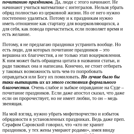
почитанию праздников.
Да, люди с этого начинают. Не
начинают учиться математике с интегралов. Нельзя убрать
обряд полностью из церковной жизни. Но от него нужно
постепенно удаляться. Потому и к праздникам нужно
иметь отношение как стартапу для воцерковляющихся, а
для себя, как повода причаститься, если позволяет время и
есть желание.
Потому, я не предлагаю праздники устранить вообще. Но
есть люди, для которых почитание праздников – это
вершина их благочестия, а не только этап воцерковления.
К ним может быть обращена цитата в названии статьи, и
ради таковых она и написана. Конечно, не стоит отбирать
у таковых возможность хоть чем-то попробовать
оправдаться или Богу их помиловать.
Но лучше было бы
таки вытащить их из этого состояния формального
благочестия
. Очень слабое и зыбкое оправдание на Суде –
почитание праздников. Если даже апостол сказал, что даже
если он пророчествует, но не имеет любви, то он – медь
звенящая.
На мой взгляд, нужно убрать мифотворчество и избыток
обрядовости в установленных праздниках. Ведь даже преп.
Серафим Саровский говорил, что «кто не хранит
праздников, у тех жены умирают родами», имея ввиду