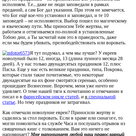
исполняем. Т.е., даже не люди заповедали в рамках
преданий, а сам Бог дал указания. При этом не замечается,
что Бог ещё кое-что установил и заповедал, и те 10
заповедей – не исполняются. Выбор пошел по магическому
и языческому пути. Мы приносим Тебе жертвы, не
работаем и оттягиваемся по-полной в установленные
Тобою дни, а Ты засчитай нам это в праведность, даже
если мы будем убивать, прелюбодействовать или воровать.
Я тут подумал, а чем мы лучше? У евреев
новолуний было 12, иногда, 13 (длина лунного месяца 28
дней). А у нас только двунадесятых праздников 12, плюс
Пасха. Еще у нас есть великие праздники, типа, Покрова,
которые стали такие почитаемые, что некоторые
двунадесятые на их фоне смотрятся серенько, особенно
прошедшее Вознесение. Впрочем, меня уже ничто не
удивляет. О теме нашей тяги к почитанию и отмечанию я
писал и в
фарисейском цикле статей
, и
в
специальной
статье
. Но тему праздников не затрагивал.
Как отмечали новолуние евреи? Приносили жертву и
садились за стол пировать. Если в храме или синагоге, то
могли помолиться на службе Часа и послушать отрывок из
священных книг с толкованием. Вам это ничего не
напоминает?
Мне напоминает любой наш православный