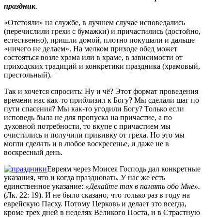
праздник
.
«Отстояли» на службе, в лучшем случае исповедались
(перечислили грехи с бумажки) и причастились (достойно,
естественно), пришли домой, плотно покушали и дальше
«ничего не делаем». На мелком приходе обед может
состояться возле храма или в храме, в зависимости от
приходских традиций и конкретики праздника (храмовый,
престольный).
Так и хочется спросить: Ну и чё? Этот формат проведения
времени нас как-то приблизил к Богу? Мы сделали шаг по
пути спасения? Мы как-то угодили Богу? Только если
исповедь была не для пропуска на причастие, а по
духовной потребности, то вкупе с причастием мы
очистились и получили прививку от греха. Но это мы
могли сделать и в любое воскресенье, и даже не в
воскресный день.
Евреям через Моисея Господь дал конкретные
указания, что и когда праздновать. У нас же есть
единственное указание:
«Делайте так в память обо Мне».
(Лк. 22: 19). И не было сказано, что только раз в году на
еврейскую Пасху. Потому Церковь и делает это всегда,
кроме трех дней в неделях Великого Поста, и в Страстную