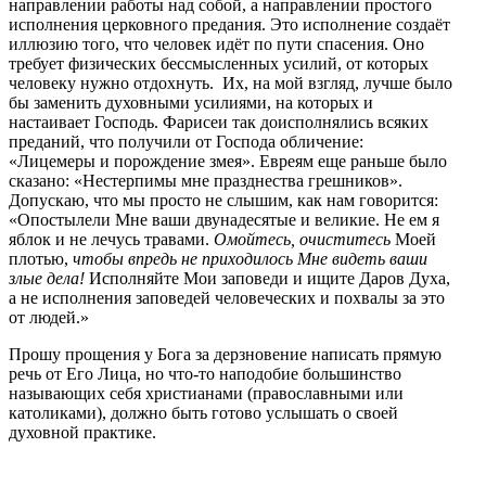
направлении работы над собой, а направлении простого
исполнения церковного предания. Это исполнение создаёт
иллюзию того, что человек идёт по пути спасения. Оно
требует физических бессмысленных усилий, от которых
человеку нужно отдохнуть. Их, на мой взгляд, лучше было
бы заменить духовными усилиями, на которых и
настаивает Господь. Фарисеи так доисполнялись всяких
преданий, что получили от Господа обличение:
«Лицемеры и порождение змея». Евреям еще раньше было
сказано: «Нестерпимы мне празднества грешников».
Допускаю, что мы просто не слышим, как нам говорится:
«Опостылели Мне ваши двунадесятые и великие. Не ем я
яблок и не лечусь травами.
Омойтесь, очиститесь
Моей
плотью,
чтобы впредь не приходилось Мне видеть ваши
злые дела!
Исполняйте Мои заповеди и ищите Даров Духа,
а не исполнения заповедей человеческих и похвалы за это
от людей.»
Прошу прощения у Бога за дерзновение написать прямую
речь от Его Лица, но что-то наподобие большинство
называющих себя христианами (православными или
католиками), должно быть готово услышать о своей
духовной практике.