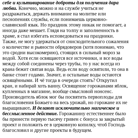
себе и культивирование доброты для получения дара
любви.
Конечно, можно и на службе учиться не
раздражаться, держать внимание на молитве или
песнопениях службы, если понимаешь церковно-
славянский язык. Но праздник этому никак не помогает, а
иногда даже мешает. Глядя на толпу и заполненность в
храме, я стал избегать исповедоваться на праздники.
Также, не могу удержаться от снисходительного сожаления
о количестве и рьяности обрядоверов (хотя понимаю, что
это сродни высокомерию), стоящих в сильный мороз за
водой. Хотя если освящаются все источники, и все воды
между собой соединены через трубы, то у нас всегда из
крана бежит святая вода. Ведь если воду освятили, то она в
банке стоит годами. Значит, и остальные воды остаются
освящёнными. И чё тогда в очереди стоять? Открутил
кран, и набирай хоть ванну. Освящение горожанами яблок,
купленных в магазине, вообще смысловой нонсенс.
Производитель яблок мог бы посвятить первоплоды для
благословения Божьего на весь урожай, но горожане их не
выращивают
. И делают исключительно магическое и
бессмысленное действие.
Горожанину естественнее было
бы принести первую тысячу гривен с бонуса за закрытый
проект и положить ее в церковную копилку, чтоб Господь
благословил и другие проекты в будущем.