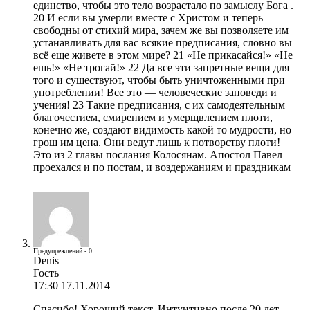
единство, чтобы это тело возрастало по замыслу Бога .
20 И если вы умерли вместе с Христом и теперь
свободны от стихий мира, зачем же вы позволяете им
устанавливать для вас всякие предписания, словно вы
всё еще живете в этом мире? 21 «Не прикасайся!» «Не
ешь!» «Не трогай!» 22 Да все эти запретные вещи для
того и существуют, чтобы быть уничтоженными при
употреблении! Все это — человеческие заповеди и
учения! 23 Такие предписания, с их самодеятельным
благочестием, смирением и умерщвлением плоти,
конечно же, создают видимость какой то мудрости, но
грош им цена. Они ведут лишь к потворству плоти!
Это из 2 главы послания Колосянам. Апостол Павел
проехался и по постам, и воздержаниям и праздникам
Предупреждений - 0
Denis
Гость
17:30 17.11.2014
Спасибо! Хороший текст. Интуитивно после 20 лет