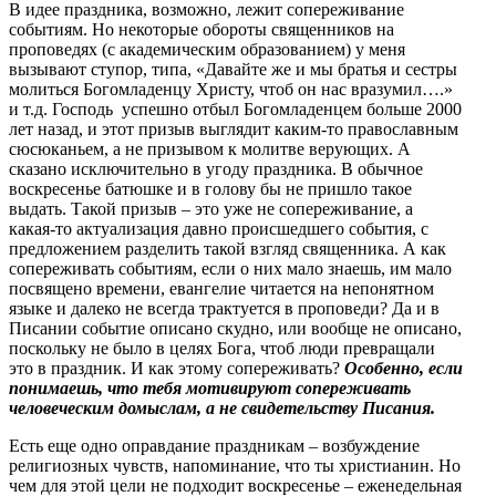
В идее праздника, возможно, лежит сопереживание
событиям. Но некоторые обороты священников на
проповедях (с академическим образованием) у меня
вызывают ступор, типа, «Давайте же и мы братья и сестры
молиться Богомладенцу Христу, чтоб он нас вразумил….»
и т.д. Господь успешно отбыл Богомладенцем больше 2000
лет назад, и этот призыв выглядит каким-то православным
сюсюканьем, а не призывом к молитве верующих. А
сказано исключительно в угоду праздника. В обычное
воскресенье батюшке и в голову бы не пришло такое
выдать. Такой призыв – это уже не сопереживание, а
какая-то актуализация давно происшедшего события, с
предложением разделить такой взгляд священника. А как
сопереживать событиям, если о них мало знаешь, им мало
посвящено времени, евангелие читается на непонятном
языке и далеко не всегда трактуется в проповеди? Да и в
Писании событие описано скудно, или вообще не описано,
поскольку не было в целях Бога, чтоб люди превращали
это в праздник. И как этому сопереживать?
Особенно, если
понимаешь, что тебя мотивируют сопереживать
человеческим домыслам, а не свидетельству Писания.
Есть еще одно оправдание праздникам – возбуждение
религиозных чувств, напоминание, что ты христианин. Но
чем для этой цели не подходит воскресенье – еженедельная