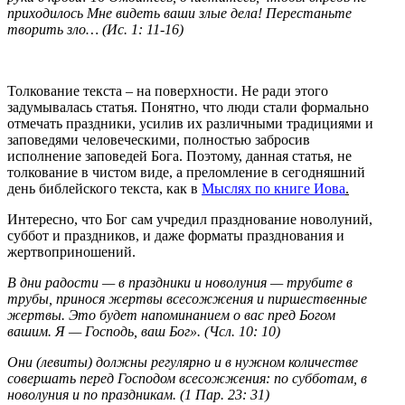
приходилось Мне видеть ваши злые дела! Перестаньте
творить зло… (Ис. 1: 11-16)
Толкование текста – на поверхности. Не ради этого
задумывалась статья. Понятно, что люди стали формально
отмечать праздники, усилив их различными традициями и
заповедями человеческими, полностью забросив
исполнение заповедей Бога. Поэтому, данная статья, не
толкование в чистом виде, а преломление в сегодняшний
день библейского текста, как в
Мыслях по книге Иова
.
Интересно, что Бог сам учредил празднование новолуний,
суббот и праздников, и даже форматы празднования и
жертвоприношений.
В дни радости — в праздники и новолуния — трубите в
трубы, принося жертвы всесожжения и пиршественные
жертвы. Это будет напоминанием о вас пред Богом
вашим. Я — Господь, ваш Бог». (Чсл. 10: 10)
Они (левиты) должны регулярно и в нужном количестве
совершать перед Господом всесожжения: по субботам, в
новолуния и по праздникам. (1 Пар. 23: 31)