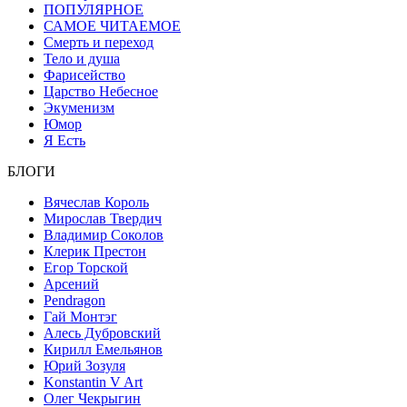
ПОПУЛЯРНОЕ
САМОЕ ЧИТАЕМОЕ
Смерть и переход
Тело и душа
Фарисейство
Царство Небесное
Экуменизм
Юмор
Я Есть
БЛОГИ
Вячеслав Король
Мирослав Твердич
Владимир Соколов
Клерик Престон
Егор Topской
Арсений
Pendragon
Гай Монтэг
Алесь Дубровский
Кирилл Емельянов
Юрий Зозуля
Konstantin V Art
Олег Чекрыгин