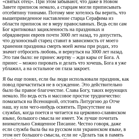
«святых отец». При этом забывают, что даже в Новом
Завете приписок немало, а старцам могли приписывать
отсебятину тоннами. Потому мне хотелось бы верить, что
вышеприведенное наставление старца Серафима из
области приписок не в меру православных. Ведь если сам
Бог критиковал зацикленность на праздниках и
обрядоверии евреев почти 3000 лет назад, то допустить,
что духоносный старец ставит в зависимость от моего
хранения праздника смерть моей жены при родах, это
значит отбросить любовь, и вернуться на 3000 лет назад.
Это там было: не принес жертву – жди кары от Бога. А
принес – можно пировать и делать что хочешь, Бога я уже
ублажил, а на остальное он глаза закроет.
Я бы еще понял, если бы люди использовали праздник, как
повод причаститься не в осуждение. Это действительно
было бы правое благочестие. Слава Богу, таких верующих
немало. Но ведь есть и массовое простое трудничество:
помазаться на Всенощной, отстоять Литургию до Отче
наш, ну или чего-нибудь освятить. Присутствие на
службах, когда поется и читается на церковно-славянском
языке, большого смысла не имеет. Уж лучше почитать
внимательно Священное Писание. Честно говоря, даже
если служба была бы на русском или украинском языке, в
этом нет большого смысла, если не «Делать так в память