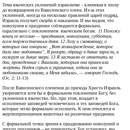
Тема языческих уклонений израильтян – ключевая в эпоху
до возвращения из Вавилонского плена. Из-за этих
уклонений, иногда на несколько правлений царей подряд,
Израиль получает скорби и наказания. И мы видим, что
новолуния и праздники соблюдаются формально,
параллельно с поклонением языческим богам.
11 Положу
конец ее веселью — праздникам, новолуниям, субботам,
всем торжественным дням. 12 Лозу и смоковницу, о
которых она говорила: „Вот вознаграждение, которое
дали мне любовники”, Я разорю, обращу в дикие заросли, и
пожрут их дикие звери. 13 Я заставлю ее ответить за
дни, проведенные с Ваалами, которым она приносила
жертвы. Надев серьги и украшения, ходила она за
любовниками своими, а Меня забыла», — говорит Господь.
(Ос. 2: 11-13)
После Вавилонского пленения до прихода Христа Израиль
укореняется хотя бы в формальном поклонении Богу, без
уклонения в язычество. Но, при этом, впадает в
исполнение заповедей человеческих и тех заповедей Бога,
которые легко формально исполнить. К ним относятся и
жертвоприношения животных на различные праздники.
С формальной точки зрения к празднованию новолуний и
других праздников – не прикопаться. Бог установил, мы