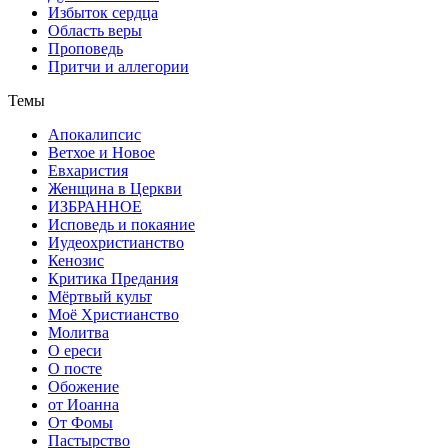
Избыток сердца
Область веры
Проповедь
Притчи и аллегории
Темы
Апокалипсис
Ветхое и Новое
Евхаристия
Женщина в Церкви
ИЗБРАННОЕ
Исповедь и покаяние
Иудеохристианство
Кенозис
Критика Предания
Мёртвый культ
Моё Христианство
Молитва
О ереси
О посте
Обожение
от Иоанна
От Фомы
Пастырство