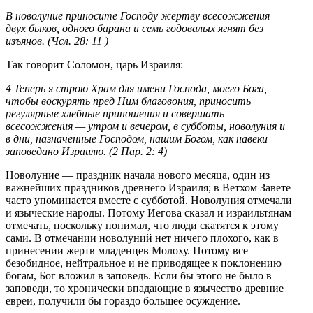
В новолуние приносите Господу жертву всесожжения —
двух быков, одного барана и семь годовалых ягнят без
изъянов. (Чсл. 28: 11 )
Так говорит Соломон, царь Израиля:
4 Теперь я строю Храм для имени Господа, моего Бога,
чтобы воскурять пред Ним благовония, приносить
регулярные хлебные приношения и совершать
всесожжения — утром и вечером, в субботы, новолуния и
в дни, назначенные Господом, нашим Богом, как навеки
заповедано Израилю. (2 Пар. 2: 4)
Новолуние — праздник начала нового месяца, один из
важнейших праздников древнего Израиля; в Ветхом Завете
часто упоминается вместе с субботой. Новолуния отмечали
и языческие народы. Потому Иегова сказал и израильтянам
отмечать, поскольку понимал, что люди скатятся к этому
сами. В отмечании новолуний нет ничего плохого, как в
принесении жертв младенцев Молоху. Потому все
безобидное, нейтральное и не приводящее к поклонению
богам, Бог вложил в заповедь. Если бы этого не было в
заповеди, то хронически впадающие в язычество древние
евреи, получили бы гораздо большее осуждение.