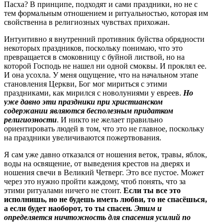
Пасха? В принципе, подходят и сами праздники, но не с
тем формальным отношением и ритуальностью, которая им
свойственна в религиозных чувствах прихожан.
Интуитивно я внутренний противник буйства обрядности
некоторых праздников, поскольку понимаю, что это
превращается в смоковницу с буйной листвой, но на
которой Господь не нашел ни одной смоквы. И проклял ее.
И она усохла. У меня ощущение, что на начальном этапе
становления Церкви, Бог мог мириться с этими
праздниками, как мирился с новолуниями у евреев.
Но
уже давно эти праздники при христианском
содержании являются бесполезным придатком
религиозности
. И никто не желает правильно
ориентировать людей в том, что это не главное, поскольку
на праздники увеличиваются пожертвования.
Я сам уже давно отказался от ношения веток, травы, яблок,
воды на освящение, от выведения крестов на дверях и
ношения свечи в Великий Четверг. Это все пустое. Может
через это нужно пройти каждому, чтоб понять, что за
этими ритуалами ничего не стоит.
Если ты все это
исполнишь, но не будешь иметь любви, то не спасёшься,
а если будет наоборот, то ты спасен
. Этим и
определяется ничтожность для спасения усилий по