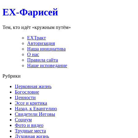
EX-Фарисей
Тем, кто идёт «кружным путём»
EXТракт
Авторизация
Наша инициатива
О нас
Правила сайта
Наше исповедание
Рубрики
Церковная жизнь
Богословие
Ценности
Эссе и критика
Назад, к Евангелию
Свидетели Иеговы
Социум
Фото и видео
Трудные места
Духовная жизнь