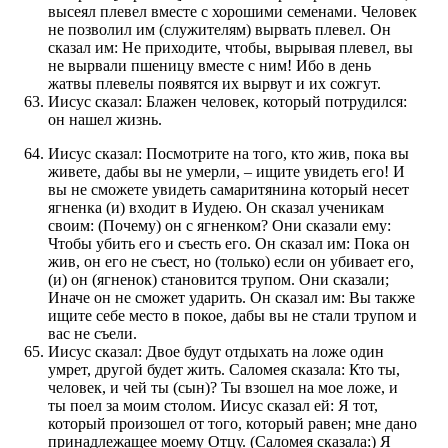
высеял плевел вместе с хорошими семенами. Человек
не позволил им (служителям) вырвать плевел. Он
сказал им: Не приходите, чтобы, вырывая плевел, вы
не вырвали пшеницу вместе с ним! Ибо в день
жатвы плевелы появятся их вырвут и их сожгут.
Иисус сказал: Блажен человек, который потрудился:
он нашел жизнь.
Иисус сказал: Посмотрите на того, кто жив, пока вы
живете, дабы вы не умерли, – ищите увидеть его! И
вы не сможете увидеть самаритянина который несет
ягненка (и) входит в Иудею. Он сказал ученикам
своим: (Почему) он с ягненком? Они сказали ему:
Чтобы убить его и съесть его. Он сказал им: Пока он
жив, он его не съест, но (только) если он убивает его,
(и) он (ягненок) становится трупом. Они сказали;
Иначе он не сможет ударить. Он сказал им: Вы также
ищите себе место в покое, дабы вы не стали трупом и
вас не съели.
Иисус сказал: Двое будут отдыхать на ложе один
умрет, другой будет жить. Саломея сказала: Кто ты,
человек, и чей ты (сын)? Ты взошел на мое ложе, и
ты поел за моим столом. Иисус сказал ей: Я тот,
который произошел от того, который равен; мне дано
принадлежащее моему Отцу. (Саломея сказала:) Я