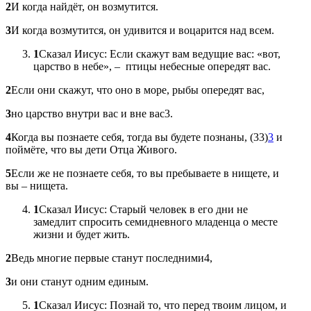
2
И когда найдёт, он возмутится.
3
И когда возмутится, он удивится и воцарится над всем.
1
Сказал Иисус: Если скажут вам ведущие вас: «вот,
царство в небе», – птицы небесные опередят вас.
2
Если они скажут, что оно в море, рыбы опередят вас,
3
но царство внутри вас и вне вас3.
4
Когда вы познаете себя, тогда вы будете познаны, (33)
3
и
поймёте, что вы дети Отца Живого.
5
Если же не познаете себя, то вы пребываете в нищете, и
вы – нищета.
1
Сказал Иисус: Старый человек в его дни не
замедлит спросить семидневного младенца о месте
жизни и будет жить.
2
Ведь многие первые станут последними4,
3
и они станут одним единым.
1
Сказал Иисус: Познай то, что перед твоим лицом, и