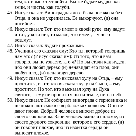
тем, которые хотят войти. Вы же будьте мудры, как
змии, и чисты, как голуби.
Иисус сказал: Виноградная лоза была посажена без
Отца, и она не укрепилась. Ее выкорчуют, (и) она
погибнет.
Иисус сказал: Тот, кто имеет в своей руке, ему дадут;
и тот, у кого нет, то малое, что имеет, – у него
возьмут.
Иисус сказал: Будьте прохожими.
Ученики его сказали ему: Кто ты, который говоришь
нам это? (Иисус сказал им): Из того, что я вам
говорю, вы не узнаете, кто я? Но вы стали как иудеи,
ибо они любят дерево (и) ненавидят его плод, они
любят плод (и) ненавидят дерево.
Иисус сказал: Тот, кто высказал хулу на Отца, – ему
простится, и тот, кто высказал хулу на Сына, – ему
простится. Но тот, кто высказал хулу на Духа
святого, – ему не простится ни на земле, ни на небе.
Иисус сказал: Не собирают винограда с терновника и
не пожинают смокв с верблюжьих колючек. Они не
дают плода. Добрый человек выносит доброе из
своего сокровища. Злой человек выносит плохое, из
своего дурного сокровища, которое в его сердце, (и)
он говорит плохое, ибо из избытка сердца он
выносит плохое.