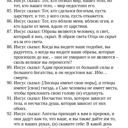
Иисус сказал: Тот, кто познал мир, нашел тело, но
тот, кто нашел тело, – мир недостоин его.
Иисус сказал: Тот, кто сделался богатым, пусть
царствует, и тот, у кого сила, пусть откажется.
Иисус сказал: Тот, кто вблизи меня, вблизи огня, и
кто вдали от меня, вдали от царствия.
Иисус сказал: Образы являются человеку, и свет,
который в них, скрыт. В образе света Отца он скрыт
из-за его света.
Иисус сказал: Когда вы видите ваше подобие, вы
радуетесь. о когда вы видите ваши образы, которые
произошли до вас, – они не умирают и не являются –
сколь великое вы перенесете?
Иисус сказал: Адам произошел от большой силы и
большого богатства, и он недостоин вас. Ибо…
смерти.
Иисус сказал: [Лисицы имеют свои норы], и птицы
имеют [свои] гнезда, а Сын человека не имеет места,
чтобы преклонить свою голову (и) отдохнуть.
Иисус сказал: Несчастно тело, которое зависит от
тела, и несчастна душа, которая зависит от них
обоих.
Иисус сказал: Ангелы приходят к вам и пророки, и
они дадут вам то, что ваше, и вы также дайте им то,
что в ваших руках, (и) скажите себе: В какой день