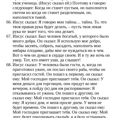
твоя ученица. (Иисус сказал ей:) Поэтому я говорю
следующее: Когда он станет пустым, он наполнится
светом но когда он станет разделенным, он,
наполнится тьмой.
Иисус сказал: Я говорю мои тайны… тайна. То, что
твоя правая рука будет делать, – пусть твоя левая
рука не знает того, что она делает.
Иисус сказал: Был человек богатый, у которого было
много добра. Он сказал: Я использую мое добро,
чтобы засеять, собрать, насадить, наполнить мои
амбары плодами, дабы мне не нуждаться ни в чем.
Вот о чем он думал в сердце своем. И в ту же ночь он
умер. Тот, кто имеет уши, да слышит!
Иисус сказал: У человека были гости, и, когда он
приготовил ужин, он послал своего раба, чтобы он
пригласил гостей. Он пошел к первому, он сказал
ему: Мой господин приглашает тебя. Он сказал: У
меня деньги для торговцев, они придут ко мне
вечером, я пойду (и) дам им распоряжение: Я
отказываюсь от ужина. Он пошел к другому, он
сказал ему: Мой господин пригласил тебя. Он сказал
ему: Я купил дом, и меня просят днем. У меня не
будет времени. Он пошел к другому, он сказал ему:
Мой господин приглашает тебя. Он сказал ему: Мой
друг будет праздновать свадьбу, и я буду устраивать