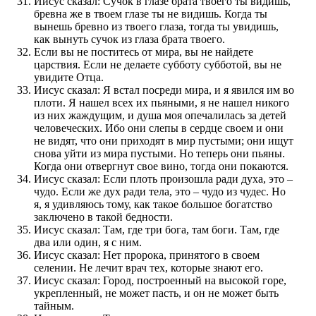
Иисус сказал: Сучок в глазе брата твоего ты видишь,
бревна же в твоем глазе ты не видишь. Когда ты
вынешь бревно из твоего глаза, тогда ты увидишь,
как вынуть сучок из глаза брата твоего.
Если вы не поститесь от мира, вы не найдете
царствия. Если не делаете субботу субботой, вы не
увидите Отца.
Иисус сказал: Я встал посреди мира, и я явился им во
плоти. Я нашел всех их пьяными, я не нашел никого
из них жаждущим, и душа моя опечалилась за детей
человеческих. Ибо они слепы в сердце своем и они
не видят, что они приходят в мир пустыми; они ищут
снова уйти из мира пустыми. Но теперь они пьяны.
Когда они отвергнут свое вино, тогда они покаются.
Иисус сказал: Если плоть произошла ради духа, это –
чудо. Если же дух ради тела, это – чудо из чудес. Но
я, я удивляюсь тому, как такое большое богатство
заключено в такой бедности.
Иисус сказал: Там, где три бога, там боги. Там, где
два или один, я с ним.
Иисус сказал: Нет пророка, принятого в своем
селении. Не лечит врач тех, которые знают его.
Иисус сказал: Город, построенный на высокой горе,
укрепленный, не может пасть, и он не может быть
тайным.