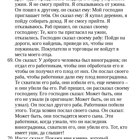
ужин. Я не смогу прийти. Я отказываюсь от ужина.
Он пошел к другому, он сказал ему: Мой господин
приглашает тебя. Он сказал ему: Я купил деревню, я
пойду собирать доход. Я не смогу прийти. Я
отказываюсь. Раб пришел, он сказал своему
господину: Те, кого ты пригласил на ужин,
отказались. Господин сказал своему рабу: Пойди на
дороги, кого найдешь, приведи их, чтобы они
поужинали. Покупатели и торговцы не войдут в
места моего отца.
Он сказал: У доброго человека был виноградник; он
отдал его работникам, чтобы они обработали его и
чтобы он получил его плод от них. Он послал своего
раба, чтобы работники дали ему плод виноградника.
Те схватили его раба, они избили его, еще немного –
и они убили бы его. Раб пришел, он рассказал своему
господину. Его господин сказал: Может быть, они
его не узнали (в оригинале: Может быть, он их не
узнал). Он послал другого раба. Работники побили
этого. Тогда хозяин послал своего сына. Он сказал:
Может быть, они постыдятся моего сына. Эти
работники, когда узнали, что он наследник
виноградника, схватили его, они убили его. Тот, кто
имеет уши, да слышит!
Иисус сказал: Покажи мне камень, который