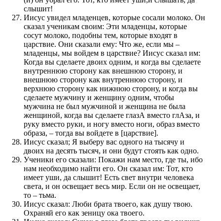
слышит!
Иисус увидел младенцев, которые сосали молоко. Он
сказал ученикам своим: Эти младенцы, которые
сосут молоко, подобны тем, которые входят в
царствие. Они сказали ему: Что же, если мы –
младенцы, мы войдем в царствие? Иисус сказал им:
Когда вы сделаете двоих одним, и когда вы сделаете
внутреннюю сторону как внешнюю сторону, и
внешнюю сторону как внутреннюю сторону, и
верхнюю сторону как нижнюю сторону, и когда вы
сделаете мужчину и женщину одним, чтобы
мужчина не был мужчиной и женщина не была
женщиной, когда вы сделаете глазА вместо глАза, и
руку вместо руки, и ногу вместо ноги, образ вместо
образа, – тогда вы войдете в [царствие].
Иисус сказал; Я выберу вас одного на тысячу и
двоих на десять тысяч, и они будут стоять как одно.
Ученики его сказали: Покажи нам место, где ты, ибо
нам необходимо найти его. Он сказал им: Тот, кто
имеет уши, да слышит! Есть свет внутри человека
света, и он освещает весь мир. Если он не освещает,
то – тьма.
Иисус сказал: Люби брата твоего, как душу твою.
Охраняй его как зеницу ока твоего.