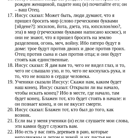
рожден женщиной, падите ниц (и) почитайте его; он
– ваш Отец.
Иисус сказал: Может быть, люди думают, что я
пришел бросить мир (слово греческими буквами
[эйдене?]: эпсилон, йота, дзета, эта, юпсилон/ню?,
эта) в мир (греческими буквами написано космос), и
они не знают, что я пришел бросить на землю
разделения, огонь, меч, войну. Ибо пятеро будут в
доме: трое будут против двоих и двое против троих.
Отец против сына и сын против отца; и они будут
стоять как единственные.
Иисус сказал: Я дам вам то, чего не видел глаз, и то,
чего не слышало ухо, и то, чего не коснулась рука, и
то, что не вошло в сердце человека.
Ученики сказали Иисусу: Скажи нам, каким будет
наш конец. Иисус сказал: Открыли ли вы начало,
чтобы искать конец? Ибо в месте, где начало, там
будет конец. Блажен тот, кто будет стоять в начале: и
он познает конец, и он не вкусит смерти.
Иисус сказал: Блажен тот, кто был до того, как
возник.
Если вы у меня ученики (и) если слушаете мои слова,
эти камни будут служить вам.
Ибо есть у вас пять деревьев в раю, которые
неподвижны и летом и зимой, и их листья не