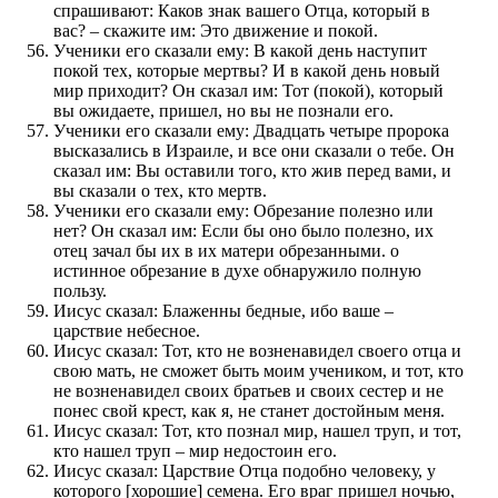
спрашивают: Каков знак вашего Отца, который в
вас? – скажите им: Это движение и покой.
Ученики его сказали ему: В какой день наступит
покой тех, которые мертвы? И в какой день новый
мир приходит? Он сказал им: Тот (покой), который
вы ожидаете, пришел, но вы не познали его.
Ученики его сказали ему: Двадцать четыре пророка
высказались в Израиле, и все они сказали о тебе. Он
сказал им: Вы оставили того, кто жив перед вами, и
вы сказали о тех, кто мертв.
Ученики его сказали ему: Обрезание полезно или
нет? Он сказал им: Если бы оно было полезно, их
отец зачал бы их в их матери обрезанными. о
истинное обрезание в духе обнаружило полную
пользу.
Иисус сказал: Блаженны бедные, ибо ваше –
царствие небесное.
Иисус сказал: Тот, кто не возненавидел своего отца и
свою мать, не сможет быть моим учеником, и тот, кто
не возненавидел своих братьев и своих сестер и не
понес свой крест, как я, не станет достойным меня.
Иисус сказал: Тот, кто познал мир, нашел труп, и тот,
кто нашел труп – мир недостоин его.
Иисус сказал: Царствие Отца подобно человеку, у
которого [хорошие] семена. Его враг пришел ночью,