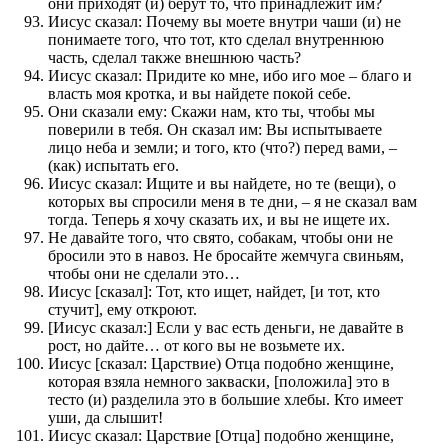
они приходят (и) берут то, что принадлежит им?
Иисус сказал: Почему вы моете внутри чаши (и) не
понимаете того, что тот, кто сделал внутреннюю
часть, сделал также внешнюю часть?
Иисус сказал: Придите ко мне, ибо иго мое – благо и
власть моя кротка, и вы найдете покой себе.
Они сказали ему: Скажи нам, кто ты, чтобы мы
поверили в тебя. Он сказал им: Вы испытываете
лицо неба и земли; и того, кто (что?) перед вами, –
(как) испытать его.
Иисус сказал: Ищите и вы найдете, но те (вещи), о
которых вы спросили меня в те дни, – я не сказал вам
тогда. Теперь я хочу сказать их, и вы не ищете их.
Не давайте того, что свято, собакам, чтобы они не
бросили это в навоз. Не бросайте жемчуга свиньям,
чтобы они не сделали это…
Иисус [сказал]: Тот, кто ищет, найдет, [и тот, кто
стучит], ему откроют.
[Иисус сказал:] Если у вас есть деньги, не давайте в
рост, но дайте… от кого вы не возьмете их.
Иисус [сказал: Царствие) Отца подобно женщине,
которая взяла немного закваски, [положила] это в
тесто (и) разделила это в большие хлебы. Кто имеет
уши, да слышит!
Иисус сказал: Царствие [Отца] подобно женщине,