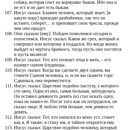
собаку, которая спит на кормушке быков. Ибо она и
не ест и не дает есть быкам.
Иисус сказал: Блажен человек, который знает, [в
какую пору] приходят разбойники, так что он
встанет, соберет… и препояшет свои чресла, прежде
чем они придут.
Они сказали [ему]: Пойдем помолимся сегодня и
попостимся. Иисус сказал: Каков же грех, который я
совершил или которому я поддался. Но когда жених
выйдет из чертога брачного, тогда пусть они постятся
и пусть молятся!
Иисус сказал: Тот, кто познает отца и мать, – его
назовут сыном блудницы.
Иисус сказал: Когда вы сделаете двух одним, вы
станете Сыном человека, и, если вы скажете горе:
Сдвинься, она переместится.
Иисус сказал: Царствие подобно пастуху, у которого
сто овец. Одна из них, самая большая, заблудилась.
Он оставил девяносто девять (и) стал искать одну,
пока не нашел ее. После того как он потрудился, он
сказал овце: Я люблю тебя больше, чем девяносто
девять.
Иисус сказал: Тот, кто напился из моих уст, станет
как я. Я также, я стану им, и тайное откроется ему.
Иисус сказал: Царствие подобно человеку, который