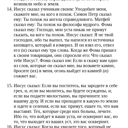
возникли небо и земля.
Иисус сказал ученикам своим: Уподобьте меня,
скажите мне, на кого я похож. Симон Петр сказал
ему: Ты похож на ангела справедливого. Матфей
сказал ему: Ты похож на философа мудрого. Фома
сказал ему: Господи, мои уста никак не примут
сказать, на кого ты похож. Иисус сказал: Я не твой
господин, ибо ты выпил, ты напился из источника
кипящего, который я измерил. И он взял его, отвел
его (и) сказал ему три слова. Когда же Фома пришел
к своим товарищам, они спросили его: Что сказал
тебе Иисус?. Фома сказал им: Если я скажу вам одно
из слов, которые он сказал мне, вы возьмете камни,
бросите (их) в меня, огонь выйдет из камней (и)
сожжет вас.
Иисус сказал: Если вы поститесь, вы зародите в себе
грех, и, если вы молитесь, вы будете осуждены, и,
если вы подаете милостыню, вы причините зло
вашему духу. И если вы приходите в какую-то землю
и идете в селения, если вас примут, ешьте то, что вам
выставят. Тех, которые среди них больны, лечите.
Ибо то, что войдет в ваши уста, не осквернит вас, но
то, что выходит из ваших уст, это вас осквернит.
Иисус сказал: Когда вы увидите того, который не