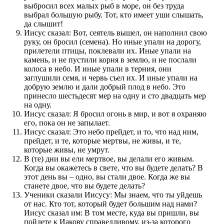
выбросил всех малых рыб в море, он без труда
выбрал большую рыбу. Тот, кто имеет уши слышать,
да слышит!
Иисус сказал: Вот, сеятель вышел, он наполнил свою
руку, он бросил (семена). Но иные упали на дорогу,
прилетели птицы, поклевали их. Иные упали на
камень, и не пустили корня в землю, и не послали
колоса в небо. И иные упали в терния, они
заглушили семя, и червь съел их. И иные упали на
добрую землю и дали добрый плод в небо. Это
принесло шестьдесят мер на одну и сто двадцать мер
на одну.
Иисус сказал: Я бросил огонь в мир, и вот я охраняю
его, пока он не запылает.
Иисус сказал: Это небо прейдет, и то, что над ним,
прейдет, и те, которые мертвы, не живы, и те,
которые живы, не умрут.
В (те) дни вы ели мертвое, вы делали его живым.
Когда вы окажетесь в свете, что вы будете делать? В
этот день вы – одно, вы стали двое. Когда же вы
станете двое, что вы будете делать?
Ученики сказали Иисусу: Мы знаем, что ты уйдешь
от нас. Кто тот, который будет большим над нами?
Иисус сказал им: В том месте, куда вы пришли, вы
пойдете к Иакову справедливому, из-за которого