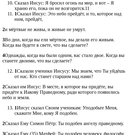
Сказал Иисус: Я бросил огонь на мир, и вот – Я
храню его, пока он не возгорится.11
1
Сказал Иисус: Это небо прейдёт, и то, которое над
ним, прейдёт,
2
и мёртвые не живы, и живые не умрут.
3
Во дни, когда вы ели мёртвое, вы делали его живым.
Когда вы будете в свете, что вы сделаете?
4
Однажды, когда вы были одним, вас стало двое. Когда вы
станете двоими, что вы сделаете?
1
Сказали ученики Иисусу: Мы знаем, что Ты уйдёшь
от нас. Кто станет старшим над нами?
2
Сказал им Иисус: В месте, в которое вы придёте, вы
придёте к Иакову Праведному, ради которого появились
небо и земля.
1
Иисус сказал Своим ученикам: Уподобьте Меня,
скажите Мне, кому Я подобен.
2
Сказал Ему Симон Пётр: Ты подобен ангелу праведному.
3
Сказал Ему (35) Матфей: Ты подобен человеку, философу