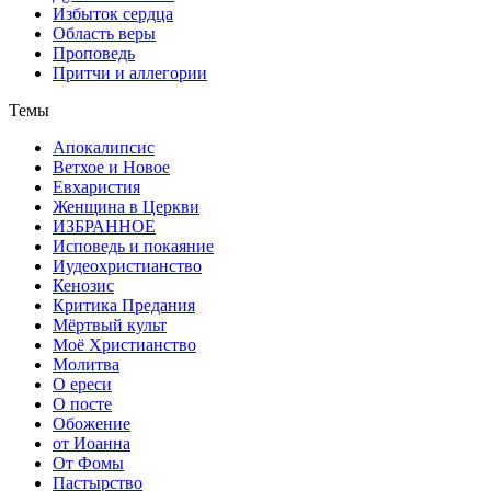
Избыток сердца
Область веры
Проповедь
Притчи и аллегории
Темы
Апокалипсис
Ветхое и Новое
Евхаристия
Женщина в Церкви
ИЗБРАННОЕ
Исповедь и покаяние
Иудеохристианство
Кенозис
Критика Предания
Мёртвый культ
Моё Христианство
Молитва
О ереси
О посте
Обожение
от Иоанна
От Фомы
Пастырство