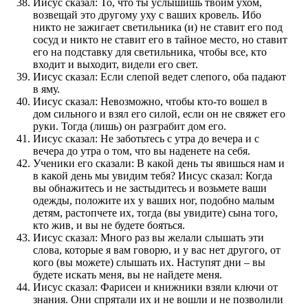
Иисус сказал: То, что ты услышишь твоим ухом,
возвещай это другому уху с ваших кровель. Ибо
никто не зажигает светильника (и) не ставит его под
сосуд и никто не ставит его в тайное место, но ставит
его на подставку для светильника, чтобы все, кто
входит и выходит, видели его свет.
Иисус сказал: Если слепой ведет слепого, оба падают
в яму.
Иисус сказал: Невозможно, чтобы кто-то вошел в
дом сильного и взял его силой, если он не свяжет его
руки. Тогда (лишь) он разграбит дом его.
Иисус сказал: Не заботьтесь с утра до вечера и с
вечера до утра о том, что вы наденете на себя.
Ученики его сказали: В какой день ты явишься нам и
в какой день мы увидим тебя? Иисус сказал: Когда
вы обнажитесь и не застыдитесь и возьмете ваши
одежды, положите их у ваших ног, подобно малым
детям, растопчете их, тогда (вы увидите) сына того,
кто жив, и вы не будете бояться.
Иисус сказал: Много раз вы желали слышать эти
слова, которые я вам говорю, и у вас нет другого, от
кого (вы можете) слышать их. Наступят дни – вы
будете искать меня, вы не найдете меня.
Иисус сказал: Фарисеи и книжники взяли ключи от
знания. Они спрятали их и не вошли и не позволили