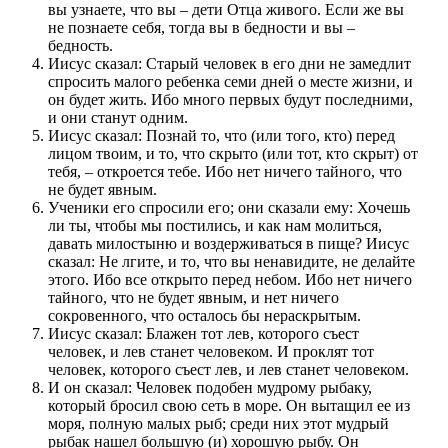
вы узнаете, что вы – дети Отца живого. Если же вы
не познаете себя, тогда вы в бедности и вы –
бедность.
Иисус сказал: Старый человек в его дни не замедлит
спросить малого ребенка семи дней о месте жизни, и
он будет жить. Ибо много первых будут последними,
и они станут одним.
Иисус сказал: Познай то, что (или того, кто) перед
лицом твоим, и то, что скрыто (или тот, кто скрыт) от
тебя, – откроется тебе. Ибо нет ничего тайного, что
не будет явным.
Ученики его спросили его; они сказали ему: Хочешь
ли ты, чтобы мы постились, и как нам молиться,
давать милостыню и воздерживаться в пище? Иисус
сказал: Не лгите, и то, что вы ненавидите, не делайте
этого. Ибо все открыто перед небом. Ибо нет ничего
тайного, что не будет явным, и нет ничего
сокровенного, что осталось бы нераскрытым.
Иисус сказал: Блажен тот лев, которого съест
человек, и лев станет человеком. И проклят тот
человек, которого съест лев, и лев станет человеком.
И он сказал: Человек подобен мудрому рыбаку,
который бросил свою сеть в море. Он вытащил ее из
моря, полную малых рыб; среди них этот мудрый
рыбак нашел большую (и) хорошую рыбу. Он