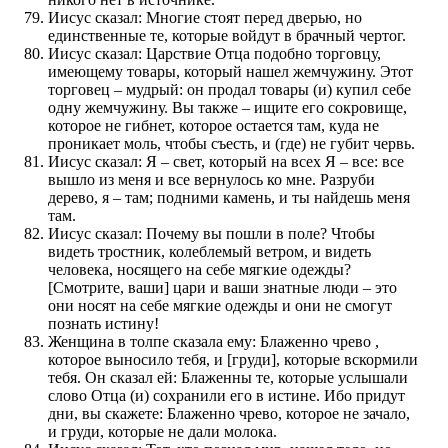
Иисус сказал: Многие стоят перед дверью, но
единственные те, которые войдут в брачный чертог.
Иисус сказал: Царствие Отца подобно торговцу,
имеющему товары, который нашел жемчужину. Этот
торговец – мудрый: он продал товары (и) купил себе
одну жемчужину. Вы также – ищите его сокровище,
которое не гибнет, которое остается там, куда не
проникает моль, чтобы съесть, и (где) не губит червь.
Иисус сказал: Я – свет, который на всех Я – все: все
вышло из меня и все вернулось ко мне. Разруби
дерево, я – там; подними камень, и ты найдешь меня
там.
Иисус сказал: Почему вы пошли в поле? Чтобы
видеть тростник, колеблемый ветром, и видеть
человека, носящего на себе мягкие одежды?
[Смотрите, ваши] цари и ваши знатные люди – это
они носят на себе мягкие одежды и они не смогут
познать истину!
Женщина в толпе сказала ему: Блаженно чрево ,
которое выносило тебя, и [груди], которые вскормили
тебя. Он сказал ей: Блаженны те, которые услышали
слово Отца (и) сохранили его в истине. Ибо придут
дни, вы скажете: Блаженно чрево, которое не зачало,
и груди, которые не дали молока.