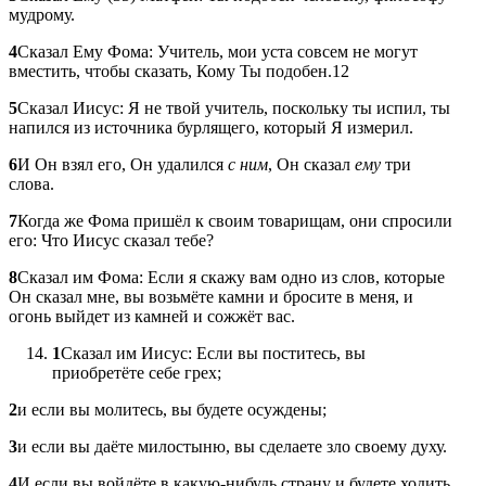
мудрому.
4
Сказал Ему Фома: Учитель, мои уста совсем не могут
вместить, чтобы сказать, Кому Ты подобен.12
5
Сказал Иисус: Я не твой учитель, поскольку ты испил, ты
напился из источника бурлящего, который Я измерил.
6
И Он взял его, Он удалился
с ним
, Он сказал
ему
три
слова.
7
Когда же Фома пришёл к своим товарищам, они спросили
его: Что Иисус сказал тебе?
8
Сказал им Фома: Если я скажу вам одно из слов, которые
Он сказал мне, вы возьмёте камни и бросите в меня, и
огонь выйдет из камней и сожжёт вас.
1
Сказал им Иисус: Если вы поститесь, вы
приобретёте себе грех;
2
и если вы молитесь, вы будете осуждены;
3
и если вы даёте милостыню, вы сделаете зло своему духу.
4
И если вы войдёте в какую-нибудь страну и будете ходить