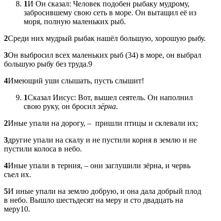
1
И Он сказал: Человек подобен рыбаку мудрому,
забросившему свою сеть в море. Он вытащил её из
моря, полную маленьких рыб.
2
Среди них мудрый рыбак нашёл большую, хорошую рыбу.
3
Он выбросил всех маленьких рыб (34) в море, он выбрал
большую рыбу без труда.9
4
Имеющий уши слышать, пусть слышит!
1
Сказал Иисус: Вот, вышел сеятель. Он наполнил
свою руку, он бросил
зёрна
.
2
Иные упали на дорогу, – пришли птицы и склевали их;
3
другие упали на скалу и не пустили корня в землю и не
пустили колоса в небо.
4
Иные упали в терния, – они заглушили зёрна, и червь
съел их.
5
И иные упали на землю добрую, и она дала добрый плод
в небо. Вышло шестьдесят на меру и сто двадцать на
меру10.