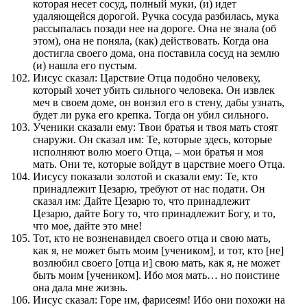
которая несет сосуд, полный муки, (и) идет
удаляющейся дорогой. Ручка сосуда разбилась, мука
рассыпалась позади нее на дороге. Она не знала (об
этом), она не поняла, (как) действовать. Когда она
достигла своего дома, она поставила сосуд на землю
(и) нашла его пустым.
Иисус сказал: Царствие Отца подобно человеку,
который хочет убить сильного человека. Он извлек
меч в своем доме, он вонзил его в стену, дабы узнать,
будет ли рука его крепка. Тогда он убил сильного.
Ученики сказали ему: Твои братья и твоя мать стоят
снаружи. Он сказал им: Те, которые здесь, которые
исполняют волю моего Отца, – мои братья и моя
мать. Они те, которые войдут в царствие моего Отца.
Иисусу показали золотой и сказали ему: Те, кто
принадлежит Цезарю, требуют от нас подати. Он
сказал им: Дайте Цезарю то, что принадлежит
Цезарю, дайте Богу то, что принадлежит Богу, и то,
что мое, дайте это мне!
Тот, кто не возненавидел своего отца и свою мать,
как я, не может быть моим [учеником], и тот, кто [не]
возлюбил своего [отца и] свою мать, как я, не может
быть моим [учеником]. Ибо моя мать… но поистине
она дала мне жизнь.
Иисус сказал: Горе им, фарисеям! Ибо они похожи на