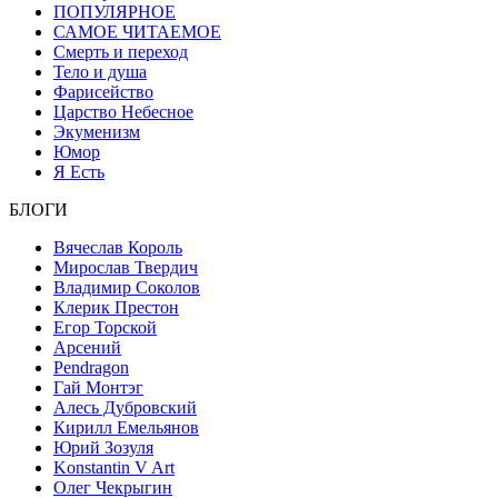
ПОПУЛЯРНОЕ
САМОЕ ЧИТАЕМОЕ
Смерть и переход
Тело и душа
Фарисейство
Царство Небесное
Экуменизм
Юмор
Я Есть
БЛОГИ
Вячеслав Король
Мирослав Твердич
Владимир Соколов
Клерик Престон
Егор Topской
Арсений
Pendragon
Гай Монтэг
Алесь Дубровский
Кирилл Емельянов
Юрий Зозуля
Konstantin V Art
Олег Чекрыгин