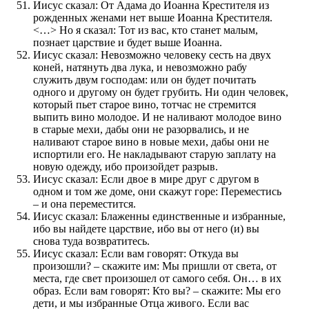
Иисус сказал: От Адама до Иоанна Крестителя из
рожденных женами нет выше Иоанна Крестителя.
<…> Но я сказал: Тот из вас, кто станет малым,
познает царствие и будет выше Иоанна.
Иисус сказал: Невозможно человеку сесть на двух
коней, натянуть два лука, и невозможно рабу
служить двум господам: или он будет почитать
одного и другому он будет грубить. Ни один человек,
который пьет старое вино, тотчас не стремится
выпить вино молодое. И не наливают молодое вино
в старые мехи, дабы они не разорвались, и не
наливают старое вино в новые мехи, дабы они не
испортили его. Не накладывают старую заплату на
новую одежду, ибо произойдет разрыв.
Иисус сказал: Если двое в мире друг с другом в
одном и том же доме, они скажут горе: Переместись
– и она переместится.
Иисус сказал: Блаженны единственные и избранные,
ибо вы найдете царствие, ибо вы от него (и) вы
снова туда возвратитесь.
Иисус сказал: Если вам говорят: Откуда вы
произошли? – скажите им: Мы пришли от света, от
места, где свет произошел от самого себя. Он… в их
образ. Если вам говорят: Кто вы? – скажите: Мы его
дети, и мы избранные Отца живого. Если вас