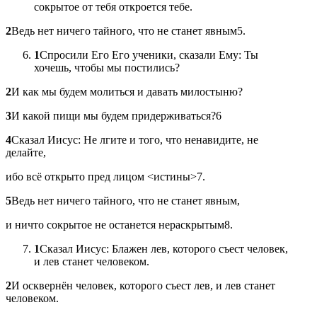
сокрытое от тебя откроется тебе.
2
Ведь нет ничего тайного, что не станет явным5.
1
Спросили Его Его ученики, сказали Ему: Ты
хочешь, чтобы мы постились?
2
И как мы будем молиться и давать милостыню?
3
И какой пищи мы будем придерживаться?6
4
Сказал Иисус: Не лгите и того, что ненавидите, не
делайте,
ибо всё открыто пред лицом <истины>7.
5
Ведь нет ничего тайного, что не станет явным,
и ничто сокрытое не останется нераскрытым8.
1
Сказал Иисус: Блажен лев, которого съест человек,
и лев станет человеком.
2
И осквернён человек, которого съест лев, и лев станет
человеком.