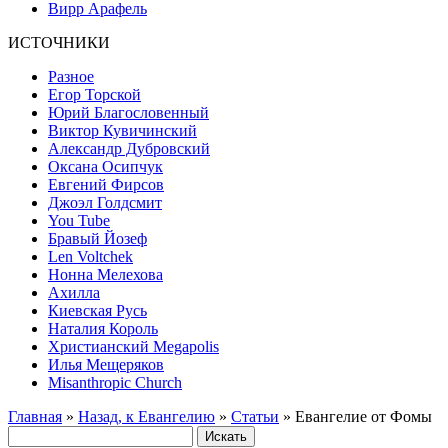
Вирр Арафель
ИСТОЧНИКИ
Разное
Егор Торской
Юрий Благословенный
Виктор Кувичинский
Александр Дубровский
Оксана Осипчук
Евгений Фирсов
Джоэл Голдсмит
You Tube
Бравый Йозеф
Len Voltchek
Нонна Мелехова
Ахилла
Киевская Русь
Наталия Король
Христианский Megapolis
Илья Мещеряков
Misanthropic Church
Главная
»
Назад, к Евангелию
»
Статьи
» Евангелие от Фомы