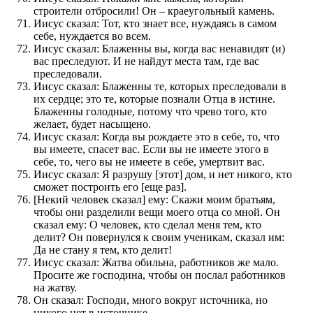
строители отбросили! Он – краеугольный камень.
Иисус сказал: Тот, кто знает все, нуждаясь в самом
себе, нуждается во всем.
Иисус сказал: Блаженны вы, когда вас ненавидят (и)
вас преследуют. И не найдут места там, где вас
преследовали.
Иисус сказал: Блаженны те, которых преследовали в
их сердце; это те, которые познали Отца в истине.
Блаженны голодные, потому что чрево того, кто
желает, будет насыщено.
Иисус сказал: Когда вы рождаете это в себе, то, что
вы имеете, спасет вас. Если вы не имеете этого в
себе, то, чего вы не имеете в себе, умертвит вас.
Иисус сказал: Я разрушу [этот] дом, и нет никого, кто
сможет построить его [еще раз].
[Некий человек сказал] ему: Скажи моим братьям,
чтобы они разделили вещи моего отца со мной. Он
сказал ему: О человек, кто сделал меня тем, кто
делит? Он повернулся к своим ученикам, сказал им:
Да не стану я тем, кто делит!
Иисус сказал: Жатва обильна, работников же мало.
Просите же господина, чтобы он послал работников
на жатву.
Он сказал: Господи, много вокруг источника, но
никого нет в источнике.