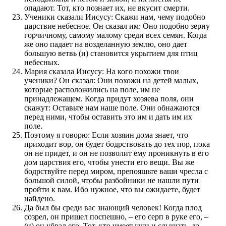
опадают. Тот, кто познает их, не вкусит смерти.
Ученики сказали Иисусу: Скажи нам, чему подобно
царствие небесное. Он сказал им: Оно подобно зерну
горчичному, самому малому среди всех семян. Когда
же оно падает на возделанную землю, оно дает
большую ветвь (и) становится укрытием для птиц
небесных.
Мария сказала Иисусу: На кого похожи твои
ученики? Он сказал: Они похожи на детей малых,
которые расположились на поле, им не
принадлежащем. Когда придут хозяева поля, они
скажут: Оставьте нам наше поле. Они обнажаются
перед ними, чтобы оставить это им и дать им их
поле.
Поэтому я говорю: Если хозяин дома знает, что
приходит вор, он будет бодрствовать до тех пор, пока
он не придет, и он не позволит ему проникнуть в его
дом царствия его, чтобы унести его вещи. Вы же
бодрствуйте перед миром, препояшьте ваши чресла с
большой силой, чтобы разбойники не нашли пути
пройти к вам. Ибо нужное, что вы ожидаете, будет
найдено.
Да был бы среди вас знающий человек! Когда плод
созрел, он пришел поспешно, – его серп в руке его, –
(и) он убрал его. Тот, кто имеет уши,и слышать, да