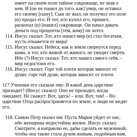
имеет на своем поле тайное сокровище, не зная о
нем. И [он не нашел до того, как] умер, он оставил
его своему [сыну]. Сын не знал; он получил это поле
(и) продал его. И тот, кто купил его, пришел,
раскопал (и) [нашел] сокровище. Он начал давать
деньги под проценты [тем, кому] он хотел.
Иисус сказал: Тот, кто нашел мир (и) стал богатым,
пусть откажется от мира!
Иисус сказал: Небеса, как и земля свернутся перед
вами, и тот, кто живой от живого, не увидит смерти.
Ибо (?) Иисус сказал: Тот, кто нашел самого себя, –
мир недостоин его.
Иисус сказал: Горе той плоти которая зависит от
души; горе той душе, которая зависит от плоти.
117.Ученики его сказали ему: В какой день царствие
приходит? (Иисус сказал): Оно не приходит, когда
ожидают. Не скажут: Вот, здесь! – или: Вот, там! – Но
царствие Отца распространяется по земле, и люди не видят
его.
Симон Петр сказал им: Пусть Мария уйдет от нас,
ибо женщины недостойны жизни. Иисус сказал:
Смотрите, я направлю ее, дабы сделать ее мужчиной,
чтобы она также стала духом живым, подобным вам,