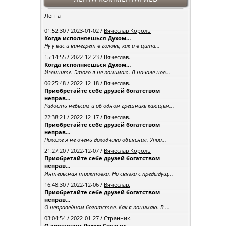
Лента
01:52:30 / 2023-01-02 /
Вячеслав Король
Когда исполняешься Духом…
Ну у вас и винегрет в голове, как и в цита...
15:14:55 / 2022-12-23 /
Вячеслав.
Когда исполняешься Духом…
Извините. Этого я не понимаю. В начале нов...
06:25:48 / 2022-12-18 /
Вячеслав.
Приобретайте себе друзей богатством
неправ...
Радость небесам и об одном грешнике кающем...
22:38:21 / 2022-12-17 /
Вячеслав.
Приобретайте себе друзей богатством
неправ...
Похоже я не очень доходчиво объяснил. Упра...
21:27:20 / 2022-12-07 /
Вячеслав Король
Приобретайте себе друзей богатством
неправ...
Интересная трактовка. Но связка с предыдущ...
16:48:30 / 2022-12-06 /
Вячеслав.
Приобретайте себе друзей богатством
неправ...
О неправедном богатстве. Как я понимаю. В ...
03:04:54 / 2022-01-27 /
Странник.
О крещении Духом Святым