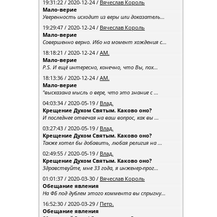
19:31:22 / 2020-12-24 /
Вячеслав Король
Мало-верие
Уверенность исходит из веры или доказатель...
19:29:47 / 2020-12-24 /
Вячеслав Король
Мало-верие
Совершенно верно. Ибо на момент хождения с...
18:18:21 / 2020-12-24 /
АМ.
Мало-верие
P.S. И ещё интересно, конечно, что Вы, пох...
18:13:36 / 2020-12-24 /
АМ.
Мало-верие
"высказана мысль о вере, что это знание с ...
04:03:34 / 2020-05-19 /
Влад.
Крещение Духом Святым. Каково оно?
И последнее отвечая на ваш вопрос, как вы ...
03:27:43 / 2020-05-19 /
Влад.
Крещение Духом Святым. Каково оно?
Также хотел бы добавить, любая религия на ...
02:49:55 / 2020-05-19 /
Влад.
Крещение Духом Святым. Каково оно?
Здравствуйте, мне 33 года, я инженер-прог...
01:01:37 / 2020-03-30 /
Вячеслав Король
Обещание явления
На ФБ под дублем этого коммента вы спрыгну...
16:52:30 / 2020-03-29 /
Петр.
Обещание явления