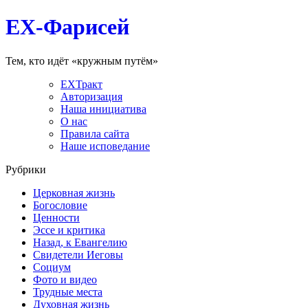
EX-Фарисей
Тем, кто идёт «кружным путём»
EXТракт
Авторизация
Наша инициатива
О нас
Правила сайта
Наше исповедание
Рубрики
Церковная жизнь
Богословие
Ценности
Эссе и критика
Назад, к Евангелию
Свидетели Иеговы
Социум
Фото и видео
Трудные места
Духовная жизнь