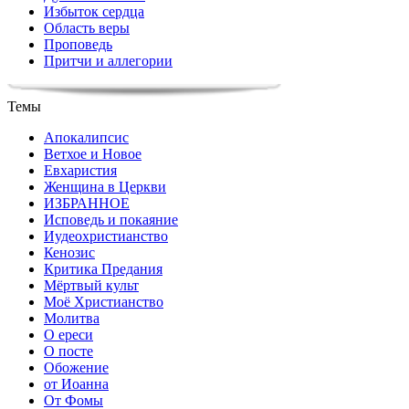
Избыток сердца
Область веры
Проповедь
Притчи и аллегории
Темы
Апокалипсис
Ветхое и Новое
Евхаристия
Женщина в Церкви
ИЗБРАННОЕ
Исповедь и покаяние
Иудеохристианство
Кенозис
Критика Предания
Мёртвый культ
Моё Христианство
Молитва
О ереси
О посте
Обожение
от Иоанна
От Фомы