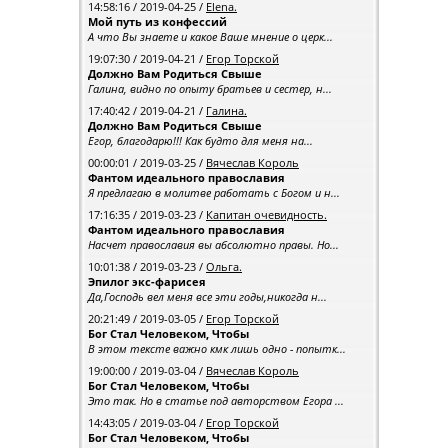
14:58:16 / 2019-04-25 /
Elena.
Мой путь из конфессий
А что Вы знаете и какое Ваше мнение о церк...
19:07:30 / 2019-04-21 /
Егор Topской
Должно Вам Родиться Свыше
Галина, видно по опыту братьев и сестер, н...
17:40:42 / 2019-04-21 /
Галина.
Должно Вам Родиться Свыше
Егор, благодарю!!! Как будто для меня на...
00:00:01 / 2019-03-25 /
Вячеслав Король
Фантом идеального православия
Я предлагаю в молитве работать с Богом и н...
17:16:35 / 2019-03-23 /
Капитан очевидность.
Фантом идеального православия
Насчет православия вы абсолютно правы. Но...
10:01:38 / 2019-03-23 /
Ольга.
Эпилог экс-фарисея
Да,Господь вел меня все эти годы,никогда н...
20:21:49 / 2019-03-05 /
Егор Topской
Бог Стал Человеком, Чтобы
В этом тексте важно кмк лишь одно - попытк...
19:00:00 / 2019-03-04 /
Вячеслав Король
Бог Стал Человеком, Чтобы
Это так. Но в статье под авторством Егора ...
14:43:05 / 2019-03-04 /
Егор Topской
Бог Стал Человеком, Чтобы