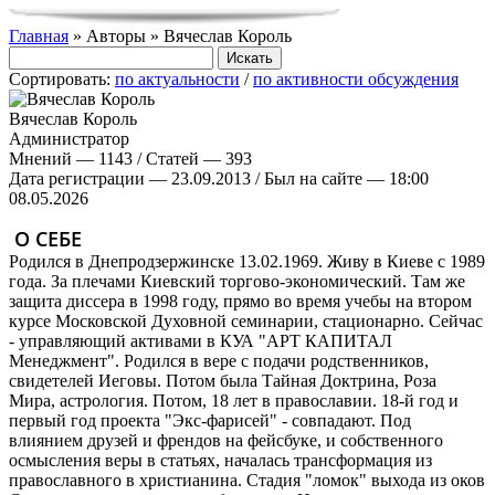
Главная
» Авторы » Вячеслав Король
Сортировать:
по актуальности
/
по активности обсуждения
Вячеслав Король
Администратор
Мнений — 1143 / Статей — 393
Дата регистрации — 23.09.2013 / Был на сайте — 18:00
08.05.2026
О СЕБЕ
Родился в Днепродзержинске 13.02.1969. Живу в Киеве с 1989
года. За плечами Киевский торгово-экономический. Там же
защита диссера в 1998 году, прямо во время учебы на втором
курсе Московской Духовной семинарии, стационарно. Сейчас
- управляющий активами в КУА "АРТ КАПИТАЛ
Менеджмент". Родился в вере с подачи родственников,
свидетелей Иеговы. Потом была Тайная Доктрина, Роза
Мира, астрология. Потом, 18 лет в православии. 18-й год и
первый год проекта "Экс-фарисей" - совпадают. Под
влиянием друзей и френдов на фейсбуке, и собственного
осмысления веры в статьях, началась трансформация из
православного в христианина. Стадия "ломок" выхода из оков