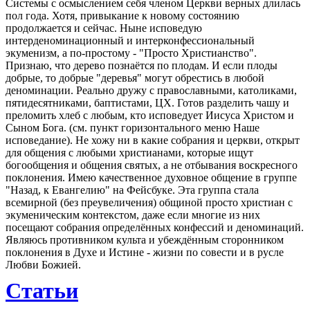
Системы с осмыслением себя членом Церкви верных длилась
пол года. Хотя, привыкание к новому состоянию
продолжается и сейчас. Ныне исповедую
интерденоминационный и интерконфессиональный
экуменизм, а по-простому - "Просто Христианство".
Признаю, что дерево познаётся по плодам. И если плоды
добрые, то добрые "деревья" могут обрестись в любой
деноминации. Реально дружу с православными, католиками,
пятидесятниками, баптистами, ЦХ. Готов разделить чашу и
преломить хлеб с любым, кто исповедует Иисуса Христом и
Сыном Бога. (см. пункт горизонтального меню Наше
исповедание). Не хожу ни в какие собрания и церкви, открыт
для общения с любыми христианами, которые ищут
богообщения и общения святых, а не отбывания воскресного
поклонения. Имею качественное духовное общение в группе
"Назад, к Евангелию" на Фейсбуке. Эта группа стала
всемирной (без преувеличения) общиной просто христиан с
экуменическим контекстом, даже если многие из них
посещают собрания определённых конфессий и деноминаций.
Являюсь противником культа и убеждённым сторонником
поклонения в Духе и Истине - жизни по совести и в русле
Любви Божией.
Статьи