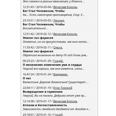
Это сказано в разных евангелиях; у Иоанна ...
12:31:43 / 2019-03-04 /
Вячеслав Король
Бог Стал Человеком, Чтобы
Хм... Есть некоторое противоречие, Егор. Е...
23:10:51 / 2019-03-03 /
Леонид.
Бог Стал Человеком, Чтобы
Восхитительно!...
12:51:42 / 2019-02-12 /
Вячеслав Король
Эпилог экс-фарисея
Ответил, но не присутствием, как мне хотел...
11:33:42 / 2019-02-11 /
Ольга.
Эпилог экс-фарисея
Обратила внимание на дату-16 год Стою ров...
00:23:23 / 2019-01-29 /
Гордій.
О механизме изменения ума и сердца
Георгий все хорошо, как мне кажется, напис...
16:47:24 / 2019-01-24 /
Владимир.
О нас
Валентине: Дорогая Валентина! Существует ...
22:04:11 / 2019-01-19 /
Егор Topской
Возвращение в гармонию
Георгий, Вы не поняли. Дедушка этот уже пр...
12:14:38 / 2019-01-17 /
Вячеслав Король
Атеизм и богооставленность
Зависимость семейного бюджета от доходов п...
23:18:01 / 2019-01-16 /
Гордій.