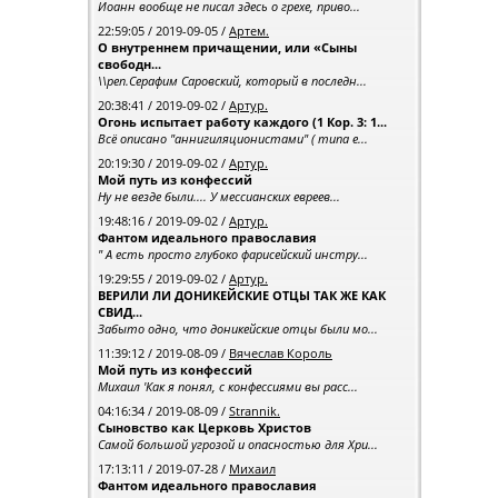
Иоанн вообще не писал здесь о грехе, приво...
22:59:05 / 2019-09-05 /
Артем.
О внутреннем причащении, или «Сыны
свободн...
\\реп.Серафим Саровский, который в последн...
20:38:41 / 2019-09-02 /
Артур.
Огонь испытает работу каждого (1 Кор. 3: 1...
Всё описано "аннигиляционистами" ( типа е...
20:19:30 / 2019-09-02 /
Артур.
Мой путь из конфессий
Ну не везде были.... У мессианских евреев...
19:48:16 / 2019-09-02 /
Артур.
Фантом идеального православия
" А есть просто глубоко фарисейский инстру...
19:29:55 / 2019-09-02 /
Артур.
ВЕРИЛИ ЛИ ДОНИКЕЙСКИЕ ОТЦЫ ТАК ЖЕ КАК
СВИД...
Забыто одно, что доникейские отцы были мо...
11:39:12 / 2019-08-09 /
Вячеслав Король
Мой путь из конфессий
Михаил 'Как я понял, с конфессиями вы расс...
04:16:34 / 2019-08-09 /
Strannik.
Сыновство как Церковь Христов
Самой большой угрозой и опасностью для Хри...
17:13:11 / 2019-07-28 /
Михаил
Фантом идеального православия