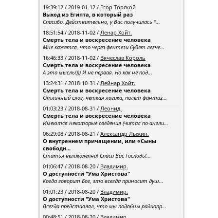
19:39:12 / 2019-01-12 /
Егор Topской
Выход из Египта, в который раз
Спасибо. Действительно, у Вас получилась “...
18:51:54 / 2018-11-02 /
Ленар Хойт.
Смерть тела и воскресение человека
Мне кажется, что через фентези будет легче...
16:46:33 / 2018-11-02 /
Вячеслав Король
Смерть тела и воскресение человека
А это мысль!))) И не первая. Но как не под...
13:24:31 / 2018-10-31 /
Лейнар Хойт.
Смерть тела и воскресение человека
Отличный слог, четкая логика, полет фантаз...
01:03:23 / 2018-08-31 /
Леонид.
Смерть тела и воскресение человека
Имеются некоторые сведения (читал по-англи...
06:29:08 / 2018-08-21 /
Александр Лыжин.
О внутреннем причащении, или «Сыны
свободн...
Статья великолепна! Спаси Вас Господь!...
01:06:47 / 2018-08-20 /
Владимир.
О доступности "Ума Христова"
Когда говорит Бог, это всегда приносит душ...
01:01:23 / 2018-08-20 /
Владимир.
О доступности "Ума Христова"
Всегда представлял, что мы подобны радиопр...
00:48:51 / 2018-08-20 /
Владимир.