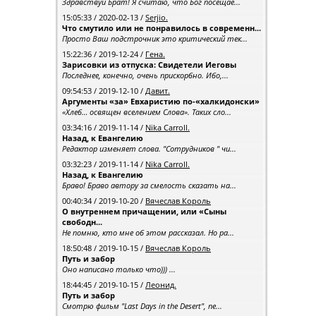
Здравствуй Брат! Я считаю, что Бог посещае...
15:05:33 / 2020-02-13 /
Serjio.
Что смутило или не понравилось в современн...
Просто Ваш подстрочник это критический тек...
15:22:36 / 2019-12-24 /
Гена.
Зарисовки из отпуска: Свидетели Иеговы
Последнее, конечно, очень прискорбно. Ибо,...
09:54:53 / 2019-12-10 /
Давит.
Аргументы «за» Евхаристию по-«халкидонски»
«Хлеб… освящен вселением Слова». Таких сло...
03:34:16 / 2019-11-14 /
Nika Carroll.
Назад, к Евангелию
Редактор изменяет слова. "Сотрудников " чи...
03:32:23 / 2019-11-14 /
Nika Carroll.
Назад, к Евангелию
Браво! Браво автору за смелость сказать на...
00:40:34 / 2019-10-20 /
Вячеслав Король
О внутреннем причащении, или «Сыны
свободн...
Не помню, кто мне об этом рассказал. Но ра...
18:50:48 / 2019-10-15 /
Вячеслав Король
Путь и забор
Оно написано только что))) ...
18:44:45 / 2019-10-15 /
Леонид.
Путь и забор
Смотрю фильм "Last Days in the Desert", пе...