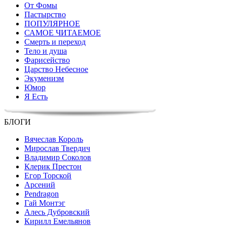
От Фомы
Пастырство
ПОПУЛЯРНОЕ
САМОЕ ЧИТАЕМОЕ
Смерть и переход
Тело и душа
Фарисейство
Царство Небесное
Экуменизм
Юмор
Я Есть
БЛОГИ
Вячеслав Король
Мирослав Твердич
Владимир Соколов
Клерик Престон
Егор Topской
Арсений
Pendragon
Гай Монтэг
Алесь Дубровский
Кирилл Емельянов