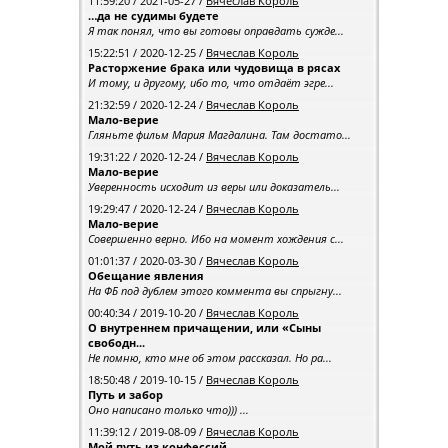
11:59:20 / 2021-05-27 /
Вячеслав Король
…да не судимы будете
Я так понял, что вы готовы оправдать сужде...
15:22:51 / 2020-12-25 /
Вячеслав Король
Расторжение брака или чудовища в рясах
И тому, и другому, ибо то, что отдаёт эгре...
21:32:59 / 2020-12-24 /
Вячеслав Король
Мало-верие
Гляньте фильм Мария Магдалина. Там достато...
19:31:22 / 2020-12-24 /
Вячеслав Король
Мало-верие
Уверенность исходит из веры или доказатель...
19:29:47 / 2020-12-24 /
Вячеслав Король
Мало-верие
Совершенно верно. Ибо на момент хождения с...
01:01:37 / 2020-03-30 /
Вячеслав Король
Обещание явления
На ФБ под дублем этого коммента вы спрыгну...
00:40:34 / 2019-10-20 /
Вячеслав Король
О внутреннем причащении, или «Сыны
свободн...
Не помню, кто мне об этом рассказал. Но ра...
18:50:48 / 2019-10-15 /
Вячеслав Король
Путь и забор
Оно написано только что))) ...
11:39:12 / 2019-08-09 /
Вячеслав Король
Мой путь из конфессий