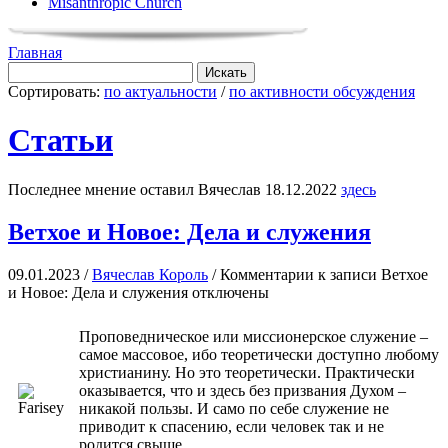
Misanthropic Church
Главная
Сортировать:
по актуальности
/
по активности обсуждения
Статьи
Последнее мнение оставил Вячеслав 18.12.2022
здесь
Ветхое и Новое: Дела и служения
09.01.2023 /
Вячеслав Король
/
Комментарии
к записи Ветхое
и Новое: Дела и служения
отключены
Проповедническое или миссионерское служение –
самое массовое, ибо теоретически доступно любому
христианину. Но это теоретически. Практически
оказывается, что и здесь без призвания Духом –
никакой пользы. И само по себе служение не
приводит к спасению, если человек так и не
родится свыше.