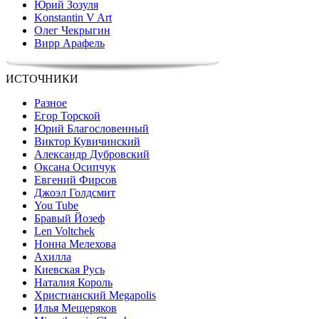
Юрий Зозуля
Konstantin V Art
Олег Чекрыгин
Вирр Арафель
ИСТОЧНИКИ
Разное
Егор Торской
Юрий Благословенный
Виктор Кувичинский
Александр Дубровский
Оксана Осипчук
Евгений Фирсов
Джоэл Голдсмит
You Tube
Бравый Йозеф
Len Voltchek
Нонна Мелехова
Ахилла
Киевская Русь
Наталия Король
Христианский Megapolis
Илья Мещеряков