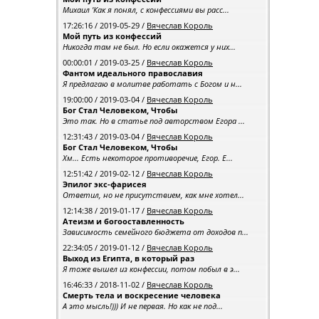
Михаил 'Как я понял, с конфессиями вы расс...
17:26:16 / 2019-05-29 /
Вячеслав Король
Мой путь из конфессий
Никогда там не был. Но если окажется у них...
00:00:01 / 2019-03-25 /
Вячеслав Король
Фантом идеального православия
Я предлагаю в молитве работать с Богом и н...
19:00:00 / 2019-03-04 /
Вячеслав Король
Бог Стал Человеком, Чтобы
Это так. Но в статье под авторством Егора ...
12:31:43 / 2019-03-04 /
Вячеслав Король
Бог Стал Человеком, Чтобы
Хм... Есть некоторое противоречие, Егор. Е...
12:51:42 / 2019-02-12 /
Вячеслав Король
Эпилог экс-фарисея
Ответил, но не присутствием, как мне хотел...
12:14:38 / 2019-01-17 /
Вячеслав Король
Атеизм и богооставленность
Зависимость семейного бюджета от доходов п...
22:34:05 / 2019-01-12 /
Вячеслав Король
Выход из Египта, в который раз
Я тоже вышел из конфессии, потом побыл в э...
16:46:33 / 2018-11-02 /
Вячеслав Король
Смерть тела и воскресение человека
А это мысль!))) И не первая. Но как не под...