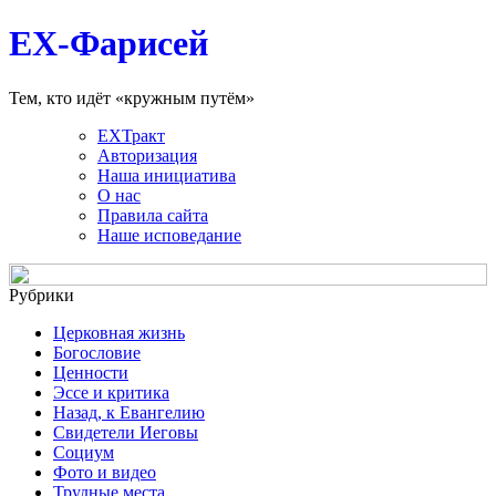
EX-Фарисей
Тем, кто идёт «кружным путём»
EXТракт
Авторизация
Наша инициатива
О нас
Правила сайта
Наше исповедание
Рубрики
Церковная жизнь
Богословие
Ценности
Эссе и критика
Назад, к Евангелию
Свидетели Иеговы
Социум
Фото и видео
Трудные места