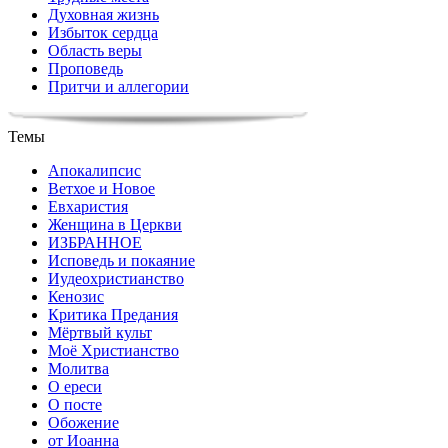
Духовная жизнь
Избыток сердца
Область веры
Проповедь
Притчи и аллегории
Темы
Апокалипсис
Ветхое и Новое
Евхаристия
Женщина в Церкви
ИЗБРАННОЕ
Исповедь и покаяние
Иудеохристианство
Кенозис
Критика Предания
Мёртвый культ
Моё Христианство
Молитва
О ереси
О посте
Обожение
от Иоанна