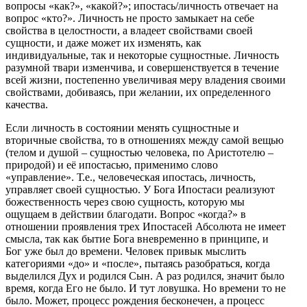
вопросы «как?», «какой?»; ипостась/личность отвечает на
вопрос «кто?». Личность не просто замыкает на себе
свойства в целостности, а владеет свойствами своей
сущности, и даже может их изменять, как
индивидуальные, так и некоторые сущностные. Личность
разумной твари изменчива, и совершенствуется в течение
всей жизни, постепенно увеличивая меру владения своими
свойствами, добиваясь, при желании, их определенного
качества.
Если личность в состоянии менять сущностные и
вторичные свойства, то в отношениях между самой вещью
(телом и душой – сущностью человека, по Аристотелю –
природой) и её ипостасью, применимо слово
«управление». Т.е., человеческая ипостась, личность,
управляет своей сущностью. У Бога Ипостаси реализуют
божественность через свою сущность, которую мы
ощущаем в действии благодати. Вопрос «когда?» в
отношении проявления трех Ипостасей Абсолюта не имеет
смысла, так как бытие Бога вневременно в принципе, и
Бог уже был до времени. Человек привык мыслить
категориями «до» и «после», пытаясь разобраться, когда
выделился Дух и родился Сын. А раз родился, значит было
время, когда Его не было. И тут ловушка. Но времени то не
было. Может, процесс рождения бесконечен, а процесс