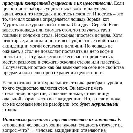
присущий конкретной сущности
в их целостности
. Если
целостность набора сущностных свойств нарушена
критически, то исходная ипостась исчезнет. Ипостась – это
то, чем для хозяина определяется лошадь Зорька, кот
Мурзик или журнальный столик. Или друг Сергей. Если
зарезать лошадь или сломать стол, то получатся труп
лошади и обломки стола. Исходная ипостась исчезла. Хотя
некоторые, а иногда и почти все сущностные свойства и
акциденции, могли остаться в наличии. Но лошадь не
оживает, а стол не позволяет поставить на него кофе и
положить газету, даже если все его части приложить к
местам разломов и сложить осколки стекла или пластика.
Получается, ипостась как бы замыкает на себе все свойства
предмета или вещи при сохранении целостности.
Если в отношении журнального столика разобрать уровни,
то его сущностью является стол. Он может иметь
стеклянное покрытие, стальные ножки, столешницу
овальной формы – это все акциденции. Но, в целом, пока
его не сломали или не разобрали, это будет
журнальный
столик.
Ипостасью разумных существ является их личность.
В
отношении человека уровни таковы: сущность отвечает на
вопрос «что?» – человек; акциденции отвечают на