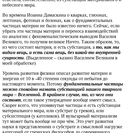
небесного мира.
Во времена Иоанна Дамаскина о кварках, глюонах,
лептонах, фотонах и бозонах, как о фундаментальных
частицах материи не было известно ничего. Сейчас, если
убрать эти частицы материи и переноса взаимодействий
по аналогии с феноменалистическим выводом Василия
Великого, то получим великое Ничто. Таким образом, то,
из чего состоит материя, и есть субстанция, а
то, как мы
видим вещь, и есть сама вещь, без какой-то внутренней
сущности
. (Выделенное – сказано Василием Великим в
моей обработке)
Уровень развития физики описал развитие материи и
энергии от 10 в -40 степени секунды от небытия до
настоящего момента. Потому
фундаментальные частицы
можно спокойно назвать субстанцией нашего тварного
мира – Вселенной. В крайнем случае, то, из чего они
состоят
, если такое утверждение вообще имеет смысл.
Скорее всего, что упомянутые частицы и есть субстанция
материального мира, или субстрат (у греков), или
субсистенция (у католиков). И вульгарный материализм
тут может быть вообще не при чём. Это учет развития
науки в представлениях о субстрате и смысловой нагрузке
категорий от греческих философов до современного