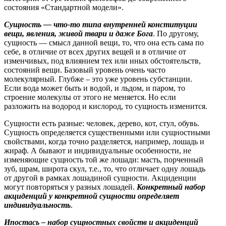
состояния «Стандартной модели».
Сущность — что-то типа внутренней конституции
вещи, явления, живой твари и даже Бога
. По другому,
сущность — смысл данной вещи, то, что она есть сама по
себе, в отличие от всех других вещей и в отличие от
изменчивых, под влиянием тех или иных обстоятельств,
состояний вещи. Базовый уровень очень часто
молекулярный. Глубже – это уже уровень субстанции.
Если вода может быть и водой, и льдом, и паром, то
строение молекулы от этого не меняется. Но если
разложить на водород и кислород, то сущность изменится.
Сущности есть разные: человек, дерево, кот, стул, обувь.
Сущность определяется существенными или сущностными
свойствами, когда точно разделяется, например, лошадь и
жираф. А бывают и индивидуальные особенности, не
изменяющие сущность той же лошади: масть, порченный
зуб, шрам, широта скул, т.е., то, что отличает одну лошадь
от другой в рамках лошадиной сущности. Акциденции
могут повторяться у разных лошадей.
Конкретный набор
акциденций у конкретной сущности определяет
индивидуальность
.
Ипостась – набор сущностных свойств и акциденций