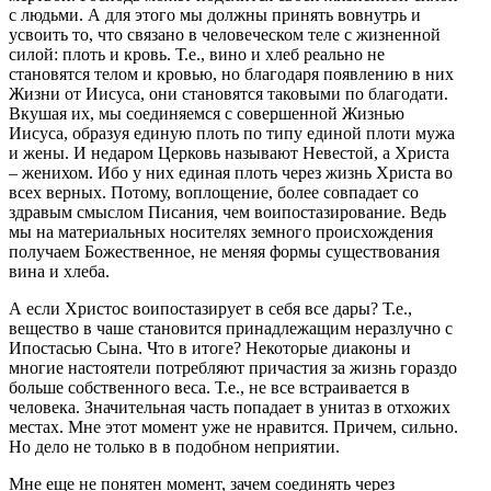
с людьми. А для этого мы должны принять вовнутрь и
усвоить то, что связано в человеческом теле с жизненной
силой: плоть и кровь. Т.е., вино и хлеб реально не
становятся телом и кровью, но благодаря появлению в них
Жизни от Иисуса, они становятся таковыми по благодати.
Вкушая их, мы соединяемся с совершенной Жизнью
Иисуса, образуя единую плоть по типу единой плоти мужа
и жены. И недаром Церковь называют Невестой, а Христа
– женихом. Ибо у них единая плоть через жизнь Христа во
всех верных. Потому, воплощение, более совпадает со
здравым смыслом Писания, чем воипостазирование. Ведь
мы на материальных носителях земного происхождения
получаем Божественное, не меняя формы существования
вина и хлеба.
А если Христос воипостазирует в себя все дары? Т.е.,
вещество в чаше становится принадлежащим неразлучно с
Ипостасью Сына. Что в итоге? Некоторые диаконы и
многие настоятели потребляют причастия за жизнь гораздо
больше собственного веса. Т.е., не все встраивается в
человека. Значительная часть попадает в унитаз в отхожих
местах. Мне этот момент уже не нравится. Причем, сильно.
Но дело не только в в подобном неприятии.
Мне еще не понятен момент, зачем соединять через