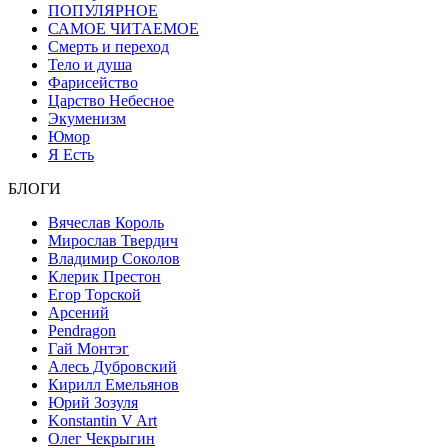
ПОПУЛЯРНОЕ
САМОЕ ЧИТАЕМОЕ
Смерть и переход
Тело и душа
Фарисейство
Царство Небесное
Экуменизм
Юмор
Я Есть
БЛОГИ
Вячеслав Король
Мирослав Твердич
Владимир Соколов
Клерик Престон
Егор Topской
Арсений
Pendragon
Гай Монтэг
Алесь Дубровский
Кирилл Емельянов
Юрий Зозуля
Konstantin V Art
Олег Чекрыгин