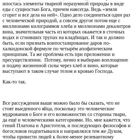
ипостась элементы тварной неразумной природы в виде
еды с сущностью Бога, причем навсегда. Ведь «земля
сгорит и все дела на ней». Одно дело соединиться один раз
с человеческой природой, а совсем другое потом еще с
миллионами килограммов хлеба и миллионами декалитров
вина, значительная часть из которых окажется в сточных
водах и сгнивших трупах на кладбищах. И так и должно
быть, если признать воипостазирование даров по-
халкидонской формуле по четырём апофатическим
принципам. Та же проблема есть при преложении и
пресуществлении. Потому, лично я выбираю воплощение
и подачу жизненной силы через хлеб и вино, которые
выступают в таком случае телом и кровью Господа.
Как-то так.
Все рассуждения выше можно было бы сказать, что не
стоят выеденного яйца, поскольку это человеческие
мудрования о Боге и его возможностях со стороны твари,
да ещё и человеческими категориями. Но, мне кажется, что
гений Платона и Аристотеля, и последующих философов и
богословов подпитывался и направлялся тем же Духом,
чтобы привести людей к более-менее релевантному