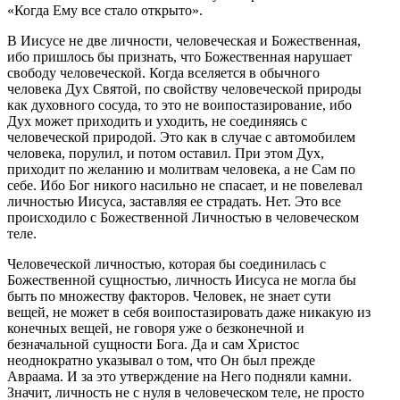
«Когда Ему все стало открыто».
В Иисусе не две личности, человеческая и Божественная,
ибо пришлось бы признать, что Божественная нарушает
свободу человеческой. Когда вселяется в обычного
человека Дух Святой, по свойству человеческой природы
как духовного сосуда, то это не воипостазирование, ибо
Дух может приходить и уходить, не соединяясь с
человеческой природой. Это как в случае с автомобилем
человека, порулил, и потом оставил. При этом Дух,
приходит по желанию и молитвам человека, а не Сам по
себе. Ибо Бог никого насильно не спасает, и не повелевал
личностью Иисуса, заставляя ее страдать. Нет. Это все
происходило с Божественной Личностью в человеческом
теле.
Человеческой личностью, которая бы соединилась с
Божественной сущностью, личность Иисуса не могла бы
быть по множеству факторов. Человек, не знает сути
вещей, не может в себя воипостазировать даже никакую из
конечных вещей, не говоря уже о безконечной и
безначальной сущности Бога. Да и сам Христос
неоднократно указывал о том, что Он был прежде
Авраама. И за это утверждение на Него подняли камни.
Значит, личность не с нуля в человеческом теле, не просто