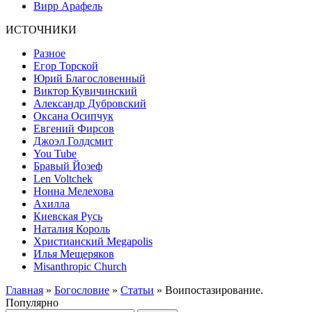
Вирр Арафель
ИСТОЧНИКИ
Разное
Егор Торской
Юрий Благословенный
Виктор Кувичинский
Александр Дубровский
Оксана Осипчук
Евгений Фирсов
Джоэл Голдсмит
You Tube
Бравый Йозеф
Len Voltchek
Нонна Мелехова
Ахилла
Киевская Русь
Наталия Король
Христианский Megapolis
Илья Мещеряков
Misanthropic Church
Главная
»
Богословие
»
Статьи
» Воипостазирование.
Популярно