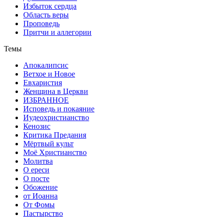
Избыток сердца
Область веры
Проповедь
Притчи и аллегории
Темы
Апокалипсис
Ветхое и Новое
Евхаристия
Женщина в Церкви
ИЗБРАННОЕ
Исповедь и покаяние
Иудеохристианство
Кенозис
Критика Предания
Мёртвый культ
Моё Христианство
Молитва
О ереси
О посте
Обожение
от Иоанна
От Фомы
Пастырство