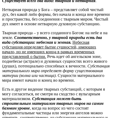
Существует всего два вида: тварная и нетварная
.
Нетварная природа у Бога – представляет собой чистый
дух, без какой либо формы, без начала и конца вне времени
и пространства, без соединения с тварным миром. Чистый
дух имеет в основе нетварную духовную субстанцию.
Тварная природа – у всего созданного Богом: на небе и на
земле.
Соответственно, у тварной природы есть два
вида субстанции: небесная и земная.
Небесная
субстанция определяет бытие сущностей, имеющих
начало, но не имеющих конца в рамках временных
представлений о бытии.
Речь идет об ангельском эоне,
поднебесье (астрале) и духовных сущностях всего живого
(душах), потенциально способных к вечности.
Субстанция
материального мира определяет форму существования
материи (волна или частица)
. Сущности материального
мира имеют начало и конец во времени.
Есть и другое видение тварных субстанций, с которым я
могу согласиться, не смотря на сходство с вульгарным
материализмом.
Субстанция может быть
строительным материалом тварных миров на самом
базовом уровне
, когда на вопрос из чего состоят
фундаментальные частицы или энергия ангелов можно
ответить, соответственно, из субстанции материального и