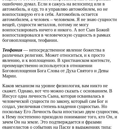
ошибочно думал. Если я сажусь на велосипед или в
автомобиль, и еду, то я управляю автомобилем, но не
воипостазирую его в себя. Автомобиль остается
автомобилем, а человек – человеком. Я не знаю сущности
вещей, сущности металлов, потому не могу
воипостазировать ничего и никого. А вот Сын Божий
воипостазировался в человеческую сущность в рамках
боговоплощения, теофании.
Теофания
— непосредственное явление божества в
различных религиях. Может относиться, и к просто
явлению, и к воплощению. В христианском контексте,
преимущественно используется в отношении
Боговоплощения Бога Слова от Духа Святого и Девы
Марии.
Каков механизм на уровне физиология, вам никто не
скажет. Однако, вот что можно сказать с основанием. В
Иисусе одна личность Сына, которая осваивалась в
человеческой сущности по закону, который сам Бог и
создал, увеличивая степень владения сущностью. Но
поскольку Его Личность была ипостасью двум сущностям,
к Нему постепенно приходило понимание того, кто Он, и
зачем Он на земле. Это подтверждается и фразами
евангелистов о событиях на Пасху в выражениях типа: