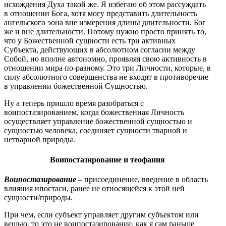
исхождения Духа такой же. Я избегаю об этом рассуждать
в отношении Бога, хотя могу представить длительность
ангельского эона вне измерения длины длительности. Бог
же и вне длительности. Потому нужно просто принять то,
что у Божественной сущности есть три активных
Субъекта, действующих в абсолютном согласии между
Собой, но вполне автономно, проявляя свою активность в
отношении мира по-разному. Это три Личности, которые, в
силу абсолютного совершенства не входят в противоречие
в управлении божественной Сущностью.
Ну а теперь пришло время разобраться с
воипостазированием, когда божественная Личность
осуществляет управление божественной сущностью и
сущностью человека, соединяет сущности тварной и
нетварной природы.
Воипостазирование и теофания
Воипостазирование
– присоединение, введение в область
влияния ипостаси, ранее не относящейся к этой ней
сущности/природы.
При чем, если субъект управляет другим субъектом или
вещью, то это не воипостазирование, как я сам раньше