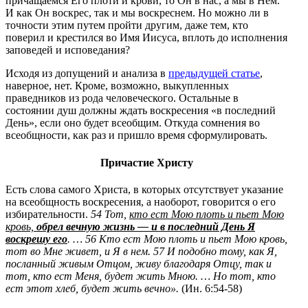
причащаемся Его плоти и крови, то Он в нас, а мы в Нём.
И как Он воскрес, так и мы воскреснем. Но можно ли в
точности этим путем пройти другим, даже тем, кто
поверил и крестился во Имя Иисуса, вплоть до исполнения
заповедей и исповедания?
Исходя из допущений и анализа в
предыдущей статье
,
наверное, нет. Кроме, возможно, выкупленных
праведников из рода человеческого. Остальные в
состоянии душ должны ждать воскресения «в последний
День», если оно будет всеобщим. Откуда сомнения во
всеобщности, как раз и пришло время сформулировать.
Причастие Христу
Есть слова самого Христа, в которых отсутствует указание
на всеобщность воскресения, а наоборот, говорится о его
избирательности.
54 Тот,
кто ест Мою плоть и пьет Мою
кровь,
обрел вечную жизнь — и в последний День Я
воскрешу его
. … 56 Кто ест Мою плоть и пьет Мою кровь,
тот во Мне живет, и Я в нем. 57 И подобно тому, как Я,
посланный живым Отцом, живу благодаря Отцу, так и
тот, кто ест Меня, будет жить Мною. … Но тот, кто
ест этот хлеб, будет жить вечно».
(Ин. 6:54-58)