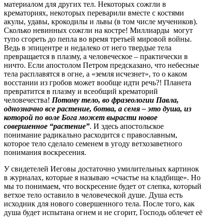
материалом для других тел. Некоторых сожгли в
крематориях, некоторых переварили вместе с костями
акулы, удавы, крокодилы и львы (в том числе мучеников).
Сколько невинных сожгли на костре! Миллиарды могут
тупо сгореть до пепла во время третьей мировой войны.
Ведь в эпицентре и недалеко от него твердые тела
превращается в плазму, а человеческое – практически в
ничто. Если апостолом Петром предсказано, что небесные
тела расплавятся в огне, а «земля исчезнет», то о каком
восстании из гробов может вообще идти речь?! Планета
превратится в плазму и всеобщий крематорий
человечества!
Потому тело, во фразеологии Павла,
однозначно все растение, ботва, а семя – это душа, из
которой по воле Бога может вырасти новое
совершенное “растение”
. И здесь апостольское
понимание радикально расходится с православным,
которое тело сделало семенем в угоду ветхозаветного
понимания воскресения.
У свидетелей Иеговы достаточно умилительных картинок
в журналах, которые я называю «счастье на кладбище». Но
мы то понимаем, что воскресение будет от слепка, который
ветхое тело оставило в человеческой душе. Душа есть
исходник для нового совершенного тела. После того, как
душа будет испытана огнем и не сгорит, Господь облечет её