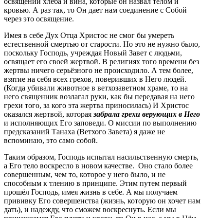
освящении хлеба и вина, которые он назвал телом и
кровью. А раз так, то Он дает нам соединение с Собой
через это освящение.
Имея в себе Дух Отца Христос не смог бы умереть
естественной смертью от старости. Но это не нужно было,
поскольку Господь, учреждая Новый Завет с людьми,
освящает его своей жертвой. В религиях того времени без
жертвы ничего серьёзного не происходило. А тем более,
взятие на себя всех грехов, поверивших в Него людей.
(Когда убивали животное в ветхозаветном храме, то на
него священник возлагал руки, как бы передавая на него
грехи того, за кого эта жертва приносилась) И Христос
оказался жертвой, которая
забрала грехи верующих в Него
и исполняющих Его заповеди. О миссии по выполнению
предсказаний Танаха (Ветхого Завета) я даже не
вспоминаю, это само собой.
Таким образом, Господь испытал насильственную смерть,
а Его тело воскресло в новом качестве. Оно стало более
совершенным, чем то, которое у него было, и не
способным к тлению в принципе. Этим путем первый
прошёл Господь, имея жизнь в себе. А мы получаем
прививку Его совершенства (жизнь, которую он хочет нам
дать), и надежду, что сможем воскреснуть. Если мы