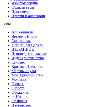
Избыток сердца
Область веры
Проповедь
Притчи и аллегории
Темы
Апокалипсис
Ветхое и Новое
Евхаристия
Женщина в Церкви
ИЗБРАННОЕ
Исповедь и покаяние
Иудеохристианство
Кенозис
Критика Предания
Мёртвый культ
Моё Христианство
Молитва
О ереси
О посте
Обожение
от Иоанна
От Фомы
Пастырство