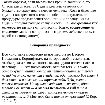
Таким образом, если выразиться крайне лаконично, то
Спаситель спасает от Суда и дает жизнь вечную и
блаженство сразу после смерти человека. Хотя и будет две
группы воскресения в теле, но обе они искуплены от
процедуры предъявления обвинений и оправдания на
Суде, и получат разную славу и честь. Т.е.,
воскресение как
таковое
, не зависит от причастия. Только
воскресение ко
спасению
зависит от причастия (причем, действенного, с
верой и исповеданием).
Сепарация праведности
Все христиане прекрасно знают место в во Втором
Послании к Коринфянам, на которое любят ссылаться,
чтобы доказать возможность выхода души из тела (хотя в
переводе РБО эта возможность отбирается).
2 Я знаю
одного христианина, который четырнадцать лет тому
назад (не знаю, наяву или в видении, один только Бог знает)
был схвачен и вознесен
на третье небо
. 3 Да, я знаю
такого человека. Наяву или в видении — не знаю, один
только Бог знает — 4 он
был перенесен в Рай
и там
слышал неизреченные слова, которые человеку нельзя
разглашать. … 7 Мне ведь были такие откровения!
(2 Кор.
12:2-4, 7)