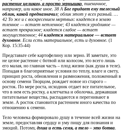
растение целиком, а просто зернышко
, пшеничное,
например, или какое иное. 38 А
Бог придает ему телесный
облик, какой предназначил
; облик этот у всех разный. …
42 То же и с воскресением мертвых: кладется в землю
тленное — встает нетленное; 43 кладется уродливое —
встает прекрасное; кладется слабое — встает
могущественное; 44
кладется материальное — встает
духовное
. Если есть материальное, есть и духовное.
(1
Кор. 15:35-44)
Представьте себе картофелину или зерно. И заметьте, это
не целое растение с ботвой или колосом, это всего лишь
его малая, но главная часть – плод жизни (как душа в теле).
Попадая в благоприятные условия по теплу, влаге и свету,
принцип роста, обновления и размножения, положенный в
основу семени Творцом, рождает новое из старого –
росток. По мере роста, исходник отдает все питательное,
что в нем есть ростку, а клетчатка и оболочка, державшая
питательные вещества, распадаются и перегнивают в
земле. А росток становится растением иного качества по
отношению к семени.
Тело человека формировало душу в течение всей жизни на
земле, предоставляя сердцу и уму пищу для познания и
эмоций. Потому,
душа и есть семя, а тело – это ботва
.