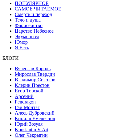
ПОПУЛЯРНОЕ
САМОЕ ЧИТАЕМОЕ
Смерть и переход
Тело и душа
Фарисейство
Царство Небесное
Экуменизм
Юмор
Я Есть
БЛОГИ
Вячеслав Король
Мирослав Твердич
Владимир Соколов
Клерик Престон
Егор Topской
Арсений
Pendragon
Гай Монтэг
Алесь Дубровский
Кирилл Емельянов
Юрий Зозуля
Konstantin V Art
Олег Чекрыгин