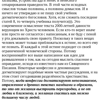
хилиазма, устройства ада и Небес и небесного
сепарирования праведности. В этой части исходных
смыслов только половина, а половина домыслов. И я
ничего не утверждаю и не пишу свой учебник
догматического богословия. Хотя, если сложить последние
статей 8, то четверть учебника получится))). Это
современное осмысление текста 2000-летней давности
верующим во Христа человеком. Если кто-то верит иначе
или просто не согласится с написанным, я не буду с пеной
у рта доказывать свою правоту. Поскольку в таких вещах
человек может только приближаться к истине, но всего ему
не познать. И каждый к этой истине подходит со своей
ограниченной человеческой стороны. Потому
воспринимайте все выше написанное как идеи для
размышления о том, как на сегодня мыслить спасение и
оправдание, исходя из известного нам из Священного
Писания. Некоторые конфессии и деноминации
догматизируют подобные моим частные рассуждения, и на
этом стоит сегодняшняя разделённость христианства.
Потому,
когда конфессии догматизируют непознаваемое,
отраженное в древних текстах намёками и образами,
то это от желания выстроить перегородки, а не от
любви к ближнему, и желания спастись как можно
большему числу людей
.