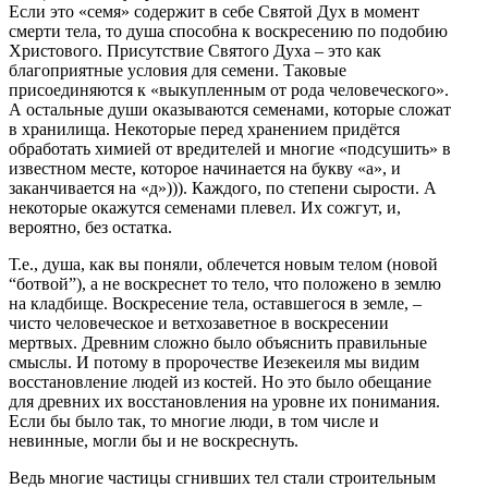
Если это «семя» содержит в себе Святой Дух в момент
смерти тела, то душа способна к воскресению по подобию
Христового. Присутствие Святого Духа – это как
благоприятные условия для семени. Таковые
присоединяются к «выкупленным от рода человеческого».
А остальные души оказываются семенами, которые сложат
в хранилища. Некоторые перед хранением придётся
обработать химией от вредителей и многие «подсушить» в
известном месте, которое начинается на букву «а», и
заканчивается на «д»))). Каждого, по степени сырости. А
некоторые окажутся семенами плевел. Их сожгут, и,
вероятно, без остатка.
Т.е., душа, как вы поняли, облечется новым телом (новой
“ботвой”), а не воскреснет то тело, что положено в землю
на кладбище. Воскресение тела, оставшегося в земле, –
чисто человеческое и ветхозаветное в воскресении
мертвых. Древним сложно было объяснить правильные
смыслы. И потому в пророчестве Иезекеиля мы видим
восстановление людей из костей. Но это было обещание
для древних их восстановления на уровне их понимания.
Если бы было так, то многие люди, в том числе и
невинные, могли бы и не воскреснуть.
Ведь многие частицы сгнивших тел стали строительным