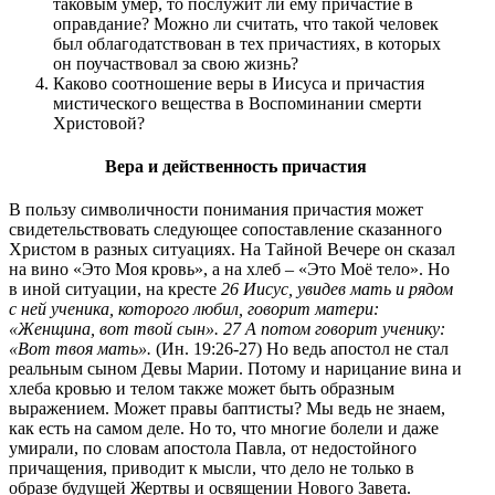
таковым умер, то послужит ли ему причастие в
оправдание? Можно ли считать, что такой человек
был облагодатствован в тех причастиях, в которых
он поучаствовал за свою жизнь?
Каково соотношение веры в Иисуса и причастия
мистического вещества в Воспоминании смерти
Христовой?
Вера и действенность причастия
В пользу символичности понимания причастия может
свидетельствовать следующее сопоставление сказанного
Христом в разных ситуациях. На Тайной Вечере он сказал
на вино «Это Моя кровь», а на хлеб – «Это Моё тело». Но
в иной ситуации, на кресте
26 Иисус, увидев мать и рядом
с ней ученика, которого любил, говорит матери:
«Женщина, вот твой сын». 27 А потом говорит ученику:
«Вот твоя мать».
(Ин. 19:26-27) Но ведь апостол не стал
реальным сыном Девы Марии. Потому и нарицание вина и
хлеба кровью и телом также может быть образным
выражением. Может правы баптисты? Мы ведь не знаем,
как есть на самом деле. Но то, что многие болели и даже
умирали, по словам апостола Павла, от недостойного
причащения, приводит к мысли, что дело не только в
образе будущей Жертвы и освящении Нового Завета.