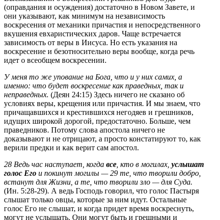
(оправдания и осуждения) достаточно в Новом Завете, и
они указывают, как минимум на независимость
воскресения от механики причастия и непосредственного
вкушения евхаристических даров. Чаще встречается
зависимость от веры в Иисуса. Но есть указания на
воскресение и безотносительно веры вообще, когда речь
идет о всеобщем воскресении.
У меня то же упование на Бога, что и у них самих, а
именно: что будет воскресение как праведных, так и
неправедных.
(Деян 24:15) Здесь ничего не сказано об
условиях веры, крещения или причастия. И мы знаем, что
причащавшихся и крестившихся негодяев и грешников,
идущих широкой дорогой, предостаточно. Больше, чем
праведников. Потому слова апостола ничего не
доказывают и не отрицают, а просто констатируют то, как
верили предки и как верит сам апостол.
28 Ведь час наступает, когда
все
, кто в могилах,
услышат
голос Его
и покинут могилы — 29 те, что творили добро,
встанут для Жизни, а те, что творили зло — для Суда.
(Ин. 5:28-29). А ведь Господь говорил, что голос Пастыря
слышат только овцы, которые за ним идут. Остальные
голос Его не слышат, и когда придет время воскреснуть,
могут не услышать. Они могут быть и грешными и