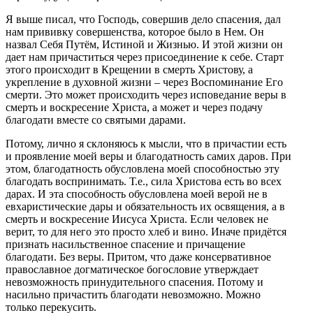
Я выше писал, что Господь, совершив дело спасения, дал
нам прививку совершенства, которое было в Нем. Он
назвал Себя Путём, Истиной и Жизнью. И этой жизни он
дает нам причаститься через присоединение к себе. Старт
этого происходит в Крещении в смерть Христову, а
укрепление в духовной жизни – через Воспоминание Его
смерти. Это может происходить через исповедание веры в
смерть и воскресение Христа, а может и через подачу
благодати вместе со святыми дарами.
Потому, лично я склоняюсь к мысли, что в причастии есть
и проявление моей веры и благодатность самих даров. При
этом, благодатность обусловлена моей способностью эту
благодать воспринимать. Т.е., сила Христова есть во всех
дарах. И эта способность обусловлена моей верой не в
евхаристические дары и обязательность их освящения, а в
смерть и воскресение Иисуса Христа. Если человек не
верит, то для него это просто хлеб и вино. Иначе придётся
признать насильственное спасение и причащение
благодати. Без веры. Притом, что даже консервативное
православное догматическое богословие утверждает
невозможность принудительного спасения. Потому и
насильно причастить благодати невозможно. Можно
только перекусить.