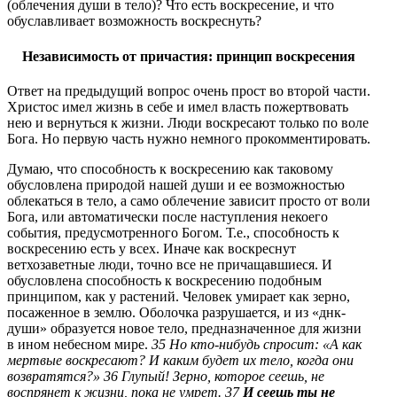
(облечения души в тело)? Что есть воскресение, и что
обуславливает возможность воскреснуть?
Независимость от причастия: принцип воскресения
Ответ на предыдущий вопрос очень прост во второй части.
Христос имел жизнь в себе и имел власть пожертвовать
нею и вернуться к жизни. Люди воскресают только по воле
Бога. Но первую часть нужно немного прокомментировать.
Думаю, что способность к воскресению как таковому
обусловлена природой нашей души и ее возможностью
облекаться в тело, а само облечение зависит просто от воли
Бога, или автоматически после наступления некоего
события, предусмотренного Богом. Т.е., способность к
воскресению есть у всех. Иначе как воскреснут
ветхозаветные люди, точно все не причащавшиеся. И
обусловлена способность к воскресению подобным
принципом, как у растений. Человек умирает как зерно,
посаженное в землю. Оболочка разрушается, и из «днк-
души» образуется новое тело, предназначенное для жизни
в ином небесном мире.
35 Но кто‑нибудь спросит: «А как
мертвые воскресают? И каким будет их тело, когда они
возвратятся?» 36 Глупый! Зерно, которое сеешь, не
воспрянет к жизни, пока не умрет. 37
И сеешь ты не