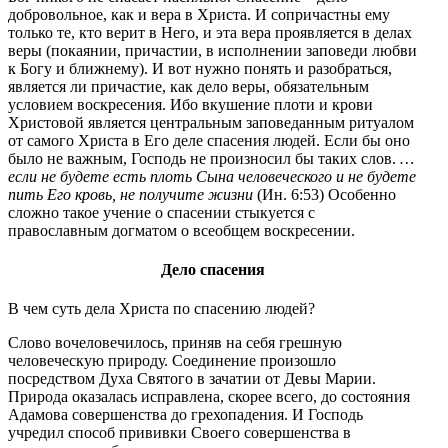
добровольное, как и вера в Христа. И сопричастны ему
только те, кто верит в Него, и эта вера проявляется в делах
веры (покаянии, причастии, в исполнении заповеди любви
к Богу и ближнему). И вот нужно понять и разобраться,
является ли причастие, как дело веры, обязательным
условием воскресения. Ибо вкушение плоти и крови
Христовой является центральным заповеданным ритуалом
от самого Христа в Его деле спасения людей. Если бы оно
было не важным, Господь не произносил бы таких слов.
…
если не будете есть плоть Сына человеческого и не будете
пить Его кровь, не получите жизни
(Ин. 6:53) Особенно
сложно такое учение о спасении стыкуется с
православным догматом о всеобщем воскресении.
Дело спасения
В чем суть дела Христа по спасению людей?
Слово вочеловечилось, приняв на себя грешную
человеческую природу. Соединение произошло
посредством Духа Святого в зачатии от Девы Марии.
Природа оказалась исправлена, скорее всего, до состояния
Адамова совершенства до грехопадения. И Господь
учредил способ прививки Своего совершенства в