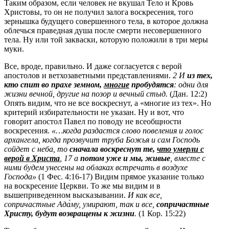
Таким образом, если человек не вкушал Тело и Кровь
Христовы, то он не получил залога воскресения, того
зернышка будущего совершенного тела, в которое должна
облечься праведная душа после смерти несовершенного
тела. Ну или той закваски, которую положили в три меры
муки.
Все, вроде, правильно. И даже согласуется с верой
апостолов и ветхозаветными представлениями.
2 И
из тех,
кто спит во прахе земном,
многие
пробудятся
: одни для
жизни вечной, другие на позор и вечный стыд.
(Дан. 12:2)
Опять видим, что не все воскреснут, а «многие из тех». Но
критерий избирательности не указан. Ну и вот, что
говорит апостол Павел по поводу не всеобщности
воскресения.
«…когда раздастся слово повеления и голос
архангела, когда прозвучит труба Божья и сам Господь
сойдет с неба, то
сначала воскреснут те,
что умерли с
верой в Христа
, 17 а
потом уже и мы, живые
, вместе с
ними будем унесены на облаках встречать в воздухе
Господа»
(1 Фес. 4:16-17) Видим прямое указание только
на воскресение Церкви. То же мы видим и в
вышеприведенном высказывании.
И как все,
сопричастные Ада́му, умирают, так и все,
сопричастные
Христу, будут возвращены к жизни
.
(1 Кор. 15:22)