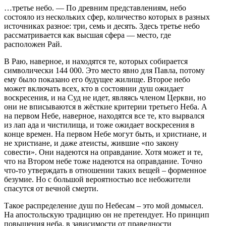
…третье небо. — По древним представлениям, небо
состояло из нескольких сфер, количество которых в разных
источниках разное: три, семь и десять. Здесь третье небо
рассматривается как высшая сфера — место, где
расположен Рай.
В Раю, наверное, и находятся те, которых собирается
символически 144 000. Это место явно для Павла, потому
ему было показано его будущее жилище. Второе небо
может включать всех, кто в состоянии душ ожидает
воскресения, и на Суд не идет, являясь членом Церкви, но
они не вписываются в жёсткие критерии третьего Неба. А
на первом Небе, наверное, находятся все те, кто вырвался
из лап ада и чистилища, и тоже ожидает воскресения в
конце времен. На первом Небе могут быть, и христиане, и
не христиане, и даже атеисты, жившие «по закону
совести». Они надеются на оправдание. Хотя может и те,
что на Втором небе тоже надеются на оправдание. Точно
что-то утверждать в отношении таких вещей – форменное
безумие. Но с большой вероятностью все небожители
спасутся от вечной смерти.
Такое распределение душ по Небесам – это мой домысел.
На апостольскую традицию он не претендует. Но принцип
повышения неба, в зависимости от праведности