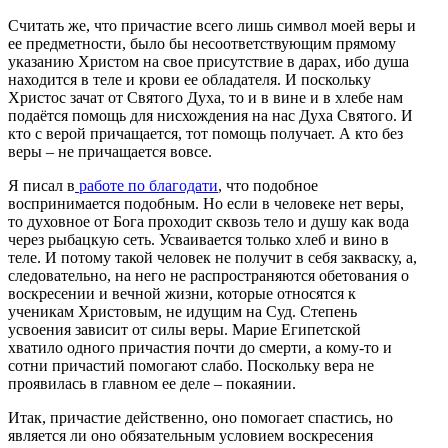
Считать же, что причастие всего лишь символ моей веры и
ее предметности, было бы несоответствующим прямому
указанию Христом на свое присутствие в дарах, ибо душа
находится в теле и крови ее обладателя. И поскольку
Христос зачат от Святого Духа, то и в вине и в хлебе нам
подаётся помощь для нисхождения на нас Духа Святого. И
кто с верой причащается, тот помощь получает. А кто без
веры – не причащается вовсе.
Я писал в
работе по благодати
, что подобное
воспринимается подобным. Но если в человеке нет веры,
то духовное от Бога проходит сквозь тело и душу как вода
через рыбацкую сеть. Усваивается только хлеб и вино в
теле. И потому такой человек не получит в себя закваску, а,
следовательно, на него не распространяются обетования о
воскресении и вечной жизни, которые относятся к
ученикам Христовым, не идущим на Суд. Степень
усвоения зависит от силы веры. Марие Египетской
хватило одного причастия почти до смерти, а кому-то и
сотни причастий помогают слабо. Поскольку вера не
проявилась в главном ее деле – покаянии.
Итак, причастие действенно, оно помогает спастись, но
является ли оно обязательным условием воскресения