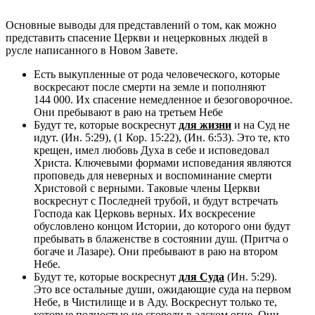
Основные выводы для представлений о том, как можно
представить спасение Церкви и нецерковных людей в
русле написанного в Новом Завете.
Есть выкупленные от рода человеческого, которые
воскресают после смерти на земле и пополняют
144 000. Их спасение немедленное и безоговорочное.
Они пребывают в раю на третьем Небе
Будут те, которые воскреснут
для жизни
и на Суд не
идут. (Ин. 5:29), (1 Кор. 15:22), (Ин. 6:53). Это те, кто
крещен, имел любовь Духа в себе и исповедовал
Христа. Ключевыми формами исповедания являются
проповедь для неверных и воспоминание смерти
Христовой с верными. Таковые члены Церкви
воскреснут с Последней трубой, и будут встречать
Господа как Церковь верных. Их воскресение
обусловлено концом Истории, до которого они будут
пребывать в блаженстве в состоянии душ. (Притча о
богаче и Лазаре). Они пребывают в раю на втором
Небе.
Будут те, которые воскреснут
для Суда
(Ин. 5:29).
Это все остальные души, ожидающие суда на первом
Небе, в Чистилище и в Аду. Воскреснут только те,
которые полностью не сгорели в адском огне. Они