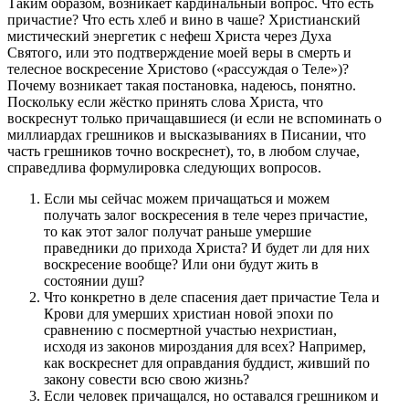
Таким образом, возникает кардинальный вопрос. Что есть
причастие? Что есть хлеб и вино в чаше? Христианский
мистический энергетик с нефеш Христа через Духа
Святого, или это подтверждение моей веры в смерть и
телесное воскресение Христово («рассуждая о Теле»)?
Почему возникает такая постановка, надеюсь, понятно.
Поскольку если жёстко принять слова Христа, что
воскреснут только причащавшиеся (и если не вспоминать о
миллиардах грешников и высказываниях в Писании, что
часть грешников точно воскреснет), то, в любом случае,
справедлива формулировка следующих вопросов.
Если мы сейчас можем причащаться и можем
получать залог воскресения в теле через причастие,
то как этот залог получат раньше умершие
праведники до прихода Христа? И будет ли для них
воскресение вообще? Или они будут жить в
состоянии душ?
Что конкретно в деле спасения дает причастие Тела и
Крови для умерших христиан новой эпохи по
сравнению с посмертной участью нехристиан,
исходя из законов мироздания для всех? Например,
как воскреснет для оправдания буддист, живший по
закону совести всю свою жизнь?
Если человек причащался, но оставался грешником и