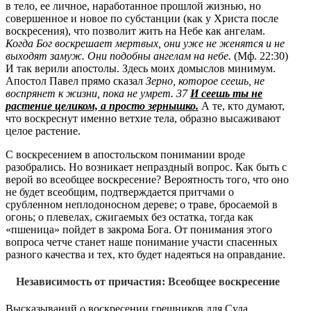
в тело, ее личное, наработанное прошлой жизнью, но
совершенное и новое по субстанции (как у Христа после
воскресения), что позволит жить на Небе как ангелам.
Когда Бог воскрешает мертвых, они уже не женятся и не
выходят замуж. Они подобны ангелам на небе.
(Мф. 22:30)
И так верили апостолы. Здесь моих домыслов минимум.
Апостол Павел прямо сказал
Зерно, которое сеешь, не
воспрянет к жизни, пока не умрет. 37
И сеешь ты не
растение целиком, а просто зернышко.
А те, кто думают,
что воскреснут именно ветхие тела, образно высаживают
целое растение.
С воскресением в апостольском понимании вроде
разобрались. Но возникает непраздный вопрос. Как быть с
верой во всеобщее воскресение? Вероятность того, что оно
не будет всеобщим, подтверждается притчами о
срубленном неплодоносном дереве; о траве, бросаемой в
огонь; о плевелах, сжигаемых без остатка, тогда как
«пшеница» пойдет в закрома Бога. От понимания этого
вопроса четче станет наше понимание участи спасенных
разного качества и тех, кто будет надеяться на оправдание.
Независимость от причастия: Всеобщее воскресение
Высказываний о воскресении грешников для Суда