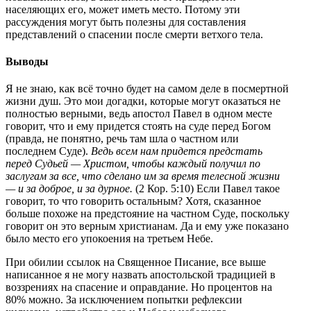
населяющих его, может иметь место. Потому эти
рассуждения могут быть полезны для составления
представлений о спасении после смерти ветхого тела.
Выводы
Я не знаю, как всё точно будет на самом деле в посмертной
жизни душ. Это мои догадки, которые могут оказаться не
полностью верными, ведь апостол Павел в одном месте
говорит, что и ему придется стоять на суде перед Богом
(правда, не понятно, речь там шла о частном или
последнем Суде).
Ведь всем нам придется предстать
перед Судьей — Христом, чтобы каждый получил по
заслугам за все, что сделано им за время телесной жизни
— и за доброе, и за дурное.
(2 Кор. 5:10) Если Павел такое
говорит, то что говорить остальным? Хотя, сказанное
больше похоже на предстояние на частном Суде, поскольку
говорит он это верным христианам. Да и ему уже показано
было место его упокоения на третьем Небе.
При обилии ссылок на Священное Писание, все выше
написанное я не могу назвать апостольской традицией в
воззрениях на спасение и оправдание. Но процентов на
80% можно. За исключением попытки рефлексии