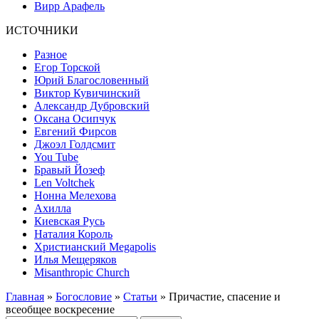
Вирр Арафель
ИСТОЧНИКИ
Разное
Егор Торской
Юрий Благословенный
Виктор Кувичинский
Александр Дубровский
Оксана Осипчук
Евгений Фирсов
Джоэл Голдсмит
You Tube
Бравый Йозеф
Len Voltchek
Нонна Мелехова
Ахилла
Киевская Русь
Наталия Король
Христианский Megapolis
Илья Мещеряков
Misanthropic Church
Главная
»
Богословие
»
Статьи
» Причастие, спасение и
всеобщее воскресение