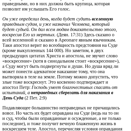
праведными, но в них должна быть крупица, которая
позволит им услышать Его голос.
Он уже определил день, когда будет судить
вселенную
праведным судом, и уже назначил Человека, который
будет судьей. Он дал всем людям доказательство этого,
воскресив Его из мертвых.
(Деян. 17:31) Здесь сказано о
всей вселенной и сказано в Ареопаге явным язычникам.
Таки апостол верит во всеобщность предстояния на Суде
(кроме выкупленных 144 000). Но заметим, в двух
предыдущих цитатах Христа и апостола, не звучит слово
«воскресение» (хотя в синодальном стоит «воскресение»),
а Суду могут быть подвергнуты и души. Но душа вряд ли
может понести адекватное наказание тому, что она
вытворяла в теле на земле. Потому можно допустить, что
злые тоже воскреснут. Это косвенно подтверждает и
апостол Петр:
Господь умеет благочестивых спасать от
испытаний, а
неправедных сберегать для наказания в
День Суда
(2 Пет. 2:9)
Подавляющее большинство неправедных не причащались
вовсе. Но часть их будет оправдана на Суде (ведь на то он
и суд, чтобы были оправданные и осужденные, а не только
последние), и тоже получит вечную блаженную жизнь в
воскресшем теле. Апостол, перечисляя условия оправдания