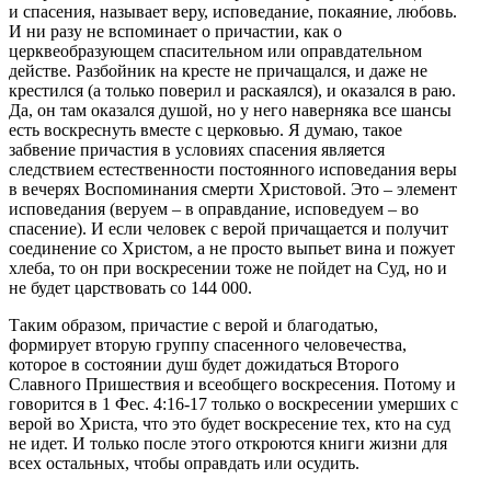
и спасения, называет веру, исповедание, покаяние, любовь.
И ни разу не вспоминает о причастии, как о
церквеобразующем спасительном или оправдательном
действе. Разбойник на кресте не причащался, и даже не
крестился (а только поверил и раскаялся), и оказался в раю.
Да, он там оказался душой, но у него наверняка все шансы
есть воскреснуть вместе с церковью. Я думаю, такое
забвение причастия в условиях спасения является
следствием естественности постоянного исповедания веры
в вечерях Воспоминания смерти Христовой. Это – элемент
исповедания (веруем – в оправдание, исповедуем – во
спасение). И если человек с верой причащается и получит
соединение со Христом, а не просто выпьет вина и пожует
хлеба, то он при воскресении тоже не пойдет на Суд, но и
не будет царствовать со 144 000.
Таким образом, причастие с верой и благодатью,
формирует вторую группу спасенного человечества,
которое в состоянии душ будет дожидаться Второго
Славного Пришествия и всеобщего воскресения. Потому и
говорится в 1 Фес. 4:16-17 только о воскресении умерших с
верой во Христа, что это будет воскресение тех, кто на суд
не идет. И только после этого откроются книги жизни для
всех остальных, чтобы оправдать или осудить.