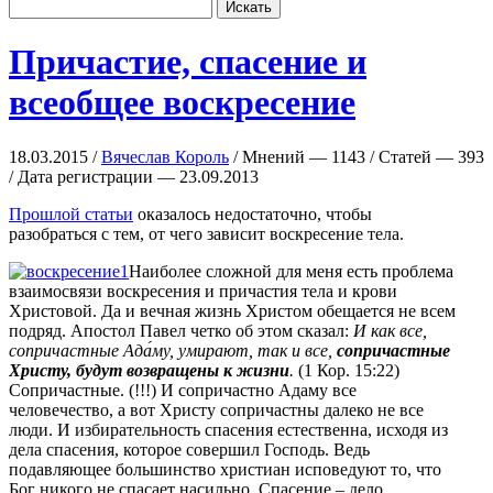
Причастие, спасение и
всеобщее воскресение
18.03.2015 /
Вячеслав Король
/ Мнений — 1143 / Статей — 393
/ Дата регистрации — 23.09.2013
Прошлой статьи
оказалось недостаточно, чтобы
разобраться с тем, от чего зависит воскресение тела.
Наиболее сложной для меня есть проблема
взаимосвязи воскресения и причастия тела и крови
Христовой. Да и вечная жизнь Христом обещается не всем
подряд. Апостол Павел четко об этом сказал:
И как все,
сопричастные Ада́му, умирают, так и все,
сопричастные
Христу, будут возвращены к жизни
.
(1 Кор. 15:22)
Сопричастные. (!!!) И сопричастно Адаму все
человечество, а вот Христу сопричастны далеко не все
люди. И избирательность спасения естественна, исходя из
дела спасения, которое совершил Господь. Ведь
подавляющее большинство христиан исповедуют то, что
Бог никого не спасает насильно. Спасение – дело