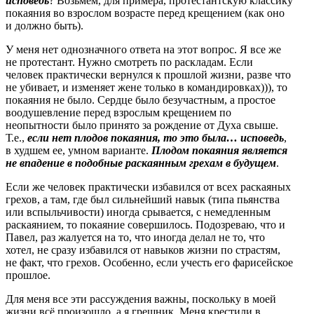
исповедь
? Возьмём, для примера, протестантскую классику
покаяния во взрослом возрасте перед крещением (как оно
и должно быть).
У меня нет однозначного ответа на этот вопрос. Я все же
не протестант. Нужно смотреть по раскладам. Если
человек практически вернулся к прошлой жизни, разве что
не убивает, и изменяет жене только в командировках))), то
покаяния не было. Сердце было безучастным, а простое
воодушевление перед взрослым крещением по
неопытности было принято за рождение от Духа свыше.
Т.е.,
если нет плодов покаяния, то это была… исповедь
,
в худшем ее, умном варианте.
Плодом покаяния является
не впадение в подобные раскаянным грехам в будущем
.
Если же человек практически избавился от всех раскаяных
грехов, а там, где был сильнейший навык (типа пьянства
или вспыльчивости) иногда срывается, с немедленным
раскаянием, то покаяние совершилось. Подозреваю, что и
Павел, раз жалуется на то, что иногда делал не то, что
хотел, не сразу избавился от навыков жизни по страстям,
не факт, что грехов. Особенно, если учесть его фарисейское
прошлое.
Для меня все эти рассуждения важны, поскольку в моей
жизни всё произошло, а я грешник. Меня крестили в