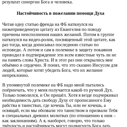
результат синергии Бога и человека.
Настойчивость в пожелании помощи Духа
Читая одну статью френда на ФБ наткнулся на
нижеприведенную цитату из Евангелия по поводу
причины неисполнения наших желаний. Потом в группе
наткнулся на видео-ролик, посвященный этой цитате, как
раз тогда, когда дописывал последнюю статью по
исповеди. А потом и сам в полемике в защиту покаяния
приводил в подтверждение эти всем известные чуть ли не
на память слова Христа. И в этот раз они открылись мне
объёмно и сердечно. Я понял, что это сказано Иисусом для
людей, которые хотят убедить Бога, что их желание
непреклонно.
В упомянутой полемике на ФБ надо мной пытались
поёрничать, что у меня получается какой-то ручной Дух.
Только помолился, и Он пришёл. Хотя я везде подчеркивал
необходимость дать свободу Духу от прописанного Ему
рабства в таинствах, где хочешь Ты, или не хочешь, а
освящай, если мы обозвали это таинством и призвали Тебя
в специальных древних молитвах (по отношению к ним –
как заклинаниям). А я, наоборот, говорю, что только
твёрдость и настойчивость могут подвигнуть Бога дать