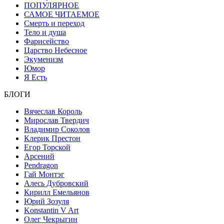
ПОПУЛЯРНОЕ
САМОЕ ЧИТАЕМОЕ
Смерть и переход
Тело и душа
Фарисейство
Царство Небесное
Экуменизм
Юмор
Я Есть
БЛОГИ
Вячеслав Король
Мирослав Твердич
Владимир Соколов
Клерик Престон
Егор Topской
Арсений
Pendragon
Гай Монтэг
Алесь Дубровский
Кирилл Емельянов
Юрий Зозуля
Konstantin V Art
Олег Чекрыгин