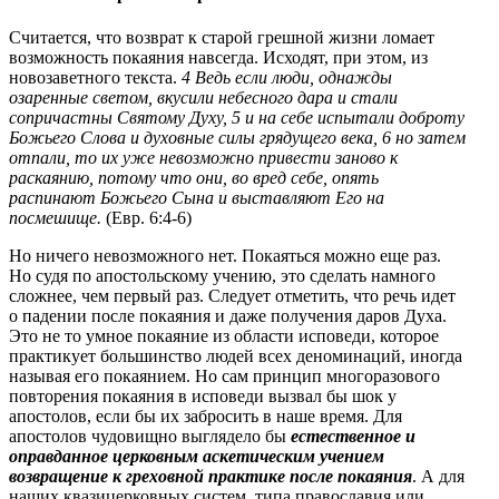
Считается, что возврат к старой грешной жизни ломает
возможность покаяния навсегда. Исходят, при этом, из
новозаветного текста.
4 Ведь если люди, однажды
озаренные светом, вкусили небесного дара и стали
сопричастны Святому Духу, 5 и на себе испытали доброту
Божьего Слова и духовные силы грядущего века, 6 но затем
отпали, то их уже невозможно привести заново к
раскаянию, потому что они, во вред себе, опять
распинают Божьего Сына и выставляют Его на
посмешище.
(Евр. 6:4-6)
Но ничего невозможного нет. Покаяться можно еще раз.
Но судя по апостольскому учению, это сделать намного
сложнее, чем первый раз. Следует отметить, что речь идет
о падении после покаяния и даже получения даров Духа.
Это не то умное покаяние из области исповеди, которое
практикует большинство людей всех деноминаций, иногда
называя его покаянием. Но сам принцип многоразового
повторения покаяния в исповеди вызвал бы шок у
апостолов, если бы их забросить в наше время. Для
апостолов чудовищно выглядело бы
естественное и
оправданное церковным аскетическим учением
возвращение к греховной практике после покаяния
. А для
наших квазицерковных систем, типа православия или