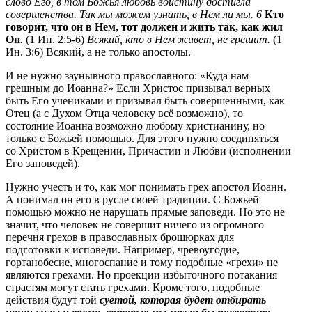
слово Его, в том Божья любовь воистину достигла
совершенства. Так мы можем узнать, в Нем ли мы. 6
Кто
говорит, что он в Нем, тот должен и жить так, как жил
Он
.
(1 Ин. 2:5-6)
Всякий, кто в Нем живет, не грешит.
(1
Ин. 3:6) Всякий, а не только апостолы.
И не нужно заунывного православного: «Куда нам
грешным до Иоанна?» Если Христос призывал верных
быть Его учениками и призывал быть совершенными, как
Отец (а с Духом Отца человеку всё возможно), то
состояние Иоанна возможно любому христианину, но
только с Божьей помощью. Для этого нужно соединяться
со Христом в Крещении, Причастии и Любви (исполнении
Его заповедей).
Нужно учесть и то, как мог понимать грех апостол Иоанн.
А понимал он его в русле своей традиции. С Божьей
помощью можно не нарушать прямые заповеди. Но это не
значит, что человек не совершит ничего из огромного
перечня грехов в православных брошюрках для
подготовки к исповеди. Например, чревоугодие,
гортанобесие, многоспание и тому подобные «грехи» не
являются грехами. Но проекции избыточного потакания
страстям могут стать грехами. Кроме того, подобные
действия будут той
суетой, которая будет отбирать