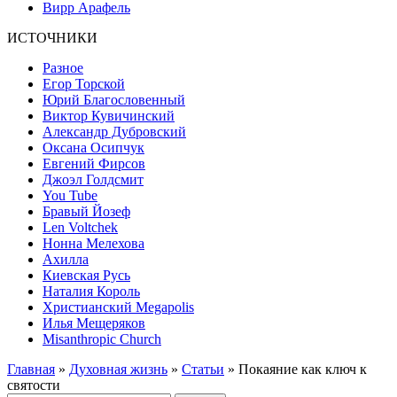
Вирр Арафель
ИСТОЧНИКИ
Разное
Егор Торской
Юрий Благословенный
Виктор Кувичинский
Александр Дубровский
Оксана Осипчук
Евгений Фирсов
Джоэл Голдсмит
You Tube
Бравый Йозеф
Len Voltchek
Нонна Мелехова
Ахилла
Киевская Русь
Наталия Король
Христианский Megapolis
Илья Мещеряков
Misanthropic Church
Главная
»
Духовная жизнь
»
Статьи
» Покаяние как ключ к
святости