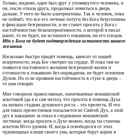
Только, видимо, один был друг у упомянутого человека, и
он, после отказа друга, продолжал ломиться в дверь
дальше. У него не было альтернативы. Так и человек, пока
не поймёт, что все его личные потуги без Бога безуспешны
в фиксации безгрешности, и не станет просить у Бога с
настойчивостью безальтернативности, о которой я писал
ранее, то не будет, ни истинного покаяния, ни его плодов.
Ибо у Бога не будет подтверждения истинности вашего
желания
.
Насколько быстро придёт помощь, зависит от нашей
искренности, ведь Бог смотрит на сердце. И пока там не
появится постоянного желания безгрешной жизни и
готовности к покаянию без оправдания, не будет осенения
Духом. Но если проявим настойчивость в стуке в дверь –
то нам отворят.
Мне говорили православные, напичканные монашеской
аскетикой (да я и сам читал), что просить в помощь Духа
на низких стадиях духовного роста – это прелесть. И что
для таких прелестников посылается не Святой Дух, а злой
дух в наказание за отказ в следовании монашеской
лествице, когда просить о Духе можно, когда ты станешь
аскетом 80-го уровня. И, когда я освободился от этих
чудовищных клише своего ума, которые берут корни в