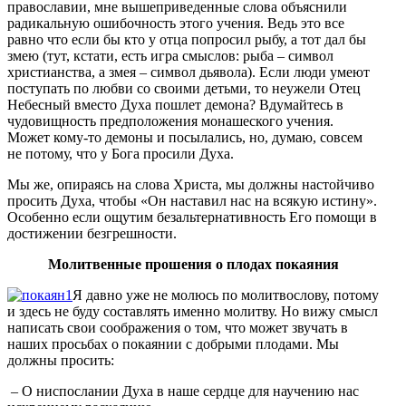
православии, мне вышеприведенные слова объяснили
радикальную ошибочность этого учения. Ведь это все
равно что если бы кто у отца попросил рыбу, а тот дал бы
змею (тут, кстати, есть игра смыслов: рыба – символ
христианства, а змея – символ дьявола). Если люди умеют
поступать по любви со своими детьми, то неужели Отец
Небесный вместо Духа пошлет демона? Вдумайтесь в
чудовищность предположения монашеского учения.
Может кому-то демоны и посылались, но, думаю, совсем
не потому, что у Бога просили Духа.
Мы же, опираясь на слова Христа, мы должны настойчиво
просить Духа, чтобы «Он наставил нас на всякую истину».
Особенно если ощутим безальтернативность Его помощи в
достижении безгрешности.
Молитвенные прошения о плодах покаяния
Я давно уже не молюсь по молитвослову, потому
и здесь не буду составлять именно молитву. Но вижу смысл
написать свои соображения о том, что может звучать в
наших просьбах о покаянии с добрыми плодами. Мы
должны просить:
– О ниспослании Духа в наше сердце для научению нас