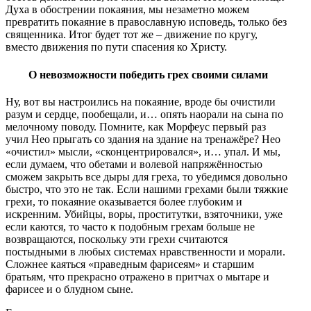
Духа в обострении покаяния, мы незаметно можем
превратить покаяние в православную исповедь, только без
священника. Итог будет тот же – движение по кругу,
вместо движения по пути спасения ко Христу.
О невозможности победить грех своими силами
Ну, вот вы настроились на покаяние, вроде бы очистили
разум и сердце, пообещали, и… опять наорали на сына по
мелочному поводу. Помните, как Морфеус первый раз
учил Нео прыгать со здания на здание на тренажёре? Нео
«очистил» мысли, «сконцентрировался», и… упал. И мы,
если думаем, что обетами и волевой напряжённостью
сможем закрыть все дыры для греха, то убедимся довольно
быстро, что это не так. Если нашими грехами были тяжкие
грехи, то покаяние оказывается более глубоким и
искренним. Убийцы, воры, проститутки, взяточники, уже
если каются, то часто к подобным грехам больше не
возвращаются, поскольку эти грехи считаются
постыдными в любых системах нравственности и морали.
Сложнее каяться «праведным фарисеям» и старшим
братьям, что прекрасно отражено в притчах о мытаре и
фарисее и о блудном сыне.