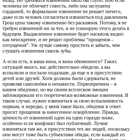
назад. Но требовать извинений было бы глупо. Ибо если
человека не обличает совесть, либо она заглушена
гордыней, то формальное извинение не решает ничего,
даже если человек согласиться извиниться под давлением.
Грош цена такому извинению без раскаяния. Потому, я не
требую извинений ни за что, и не планирую этого делать в
будущем. Выдавленное извинение будет насквозь видно
как неискренне, и не решит проблемы “прощения –
отпущения”. Уж лучше самому простить и забыть, чем
слушать извинения сквозь зубы.
А если есть, и ваша вина, и вина обиженного? Таких
ситуаций много, вас действительно обидели, а вы
вспылили и послали подальше, да еще и в присутствии
детей или друзей. Хотя должны были сдержаться, не
проявляя самолюбия и ненависти. Первопричина – в
вашем обидчике, но вы своим всплеском эмоции
заблокировали его теоретически-возможные извинения. В
таком случае, нужно извиниться за свою вспыльчивость
первым, и нередко, у меня такое было, обидчик в ответ
просит прощения за нанесенное оскорбление. Правда,
ценность от извинений один на один гораздо ниже,
особенно если конфликт был публичный. Лучше
извиняться там же, в присутствии тех же людей, поскольку
они могут тоже быть субъектами обиды, если каждый из