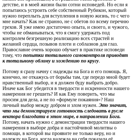
детстве, и в моей жизни были сотни исповедей. Но если я
попытаюсь устроить себе собственный Рубикон, который
нужно переплыть для вступления в новую жизнь, то с чего
мне начать? Как не странно, не с обетов по всему перечню
грехов. Я уже имею достаточно опыта, и своего, и чужого,
чтобы не обманываться, что я смогу удержать под
контролем безгрешную реализацию всех страстей и
желаний сердца, позывов плоти и соблазнов для глаз.
Православие очень хорошо обучает в практике исповеди
тому, что
попытки тотального самоконтроля приводят
к тотальному облому и хождению по кругу
.
Потому я сразу начну с надежды на Бога и его помощь. Я,
конечно, не откажусь от борьбы там, где передо мной будет
нравственный выбор, и я должен буду выбрать добро.
Иначе как Бог убедится в твердости и искренности нашего
намерения не грешить? И как Ему поверить, что мы
просим для дела, а не по «формуле покаяния»? Наш
личный выбор между добром и злом нужен.
Это значит,
что мы демонстрируем готовность следовать в русле
вектора благодати в этом мире, в направлении Бога.
Потому, начать нужно с демонстрации твердости нашего
намерения в выборе добра и настойчивой молитвы о
помощи, в которой вы проявите не только веру, но и
надежду на Бога, когда надежда на себя показала её