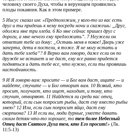
человеку своего Духа, чтобы в верующем проявились
плоды покаяния. Как в этом примере.
5 Иисус сказал им: «Предположим, у кого‑то из вас есть
друг и ты придешь к нему посреди ночи и скажешь: „Друг,
одолжи мне три хлеба. 6 Ко мне сейчас пришел друг с
дороги, а мне нечего ему предложить”. 7 Неужели он
ответит тебе из дому: „Оставь меня в покое! Дверь уже
заперта, дети в постели, я тоже. Я не могу встать и
дать тебе хлеба”? 8 Верно вам говорю, даже если он по
дружбе не встанет и не даст, ему все равно придется
подняться и дать тебе все, что нужно, если ты проявишь
настойчивость.
9 И Я говорю вам: просите — и Бог вам даст, ищите — и
найдете, стучите — и Бог отворит вам. 10 Всякий, кто
просит, получает, кто ищет, находит, и тому, кто
стучит, отворяют. 11 Найдется ли среди вас отец,
который, если сын попросит рыбы, даст ему вместо рыбы
змею? 12 Или, если сын попросит яйцо, даст ему
скорпиона? 13 И если вы, люди дурные, умеете давать
своим детям что‑то хорошее, то
тем более Небесный
Отец даст Святого Духа тем, кто Его просит!
»
(Лк.
11:5-13)