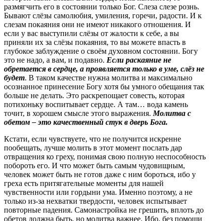
размягчить его в состоянии только Бог. Слеза слезе рознь.
Бывают слёзы самолюбия, умиления, горечи, радости. И к
слезам покаяния они не имеют никакого отношения. И
если у вас выступили слёзы от жалости к себе, а вы
приняли их за слёзы покаяния, то вы можете впасть в
глубокое заблуждение о своём духовном состоянии. Богу
это не надо, а вам, и подавно.
Если раскаяние не
обретается в сердце, а проявляется только в уме, слёз не
будет
. В таком качестве нужна молитва и максимально
осознанное принесение Богу хотя бы умного обещания так
больше не делать. Это раскрепощает совесть, которая
потихоньку воспитывает сердце. А там… вода камень
точит, в хорошем смысле этого выражения.
Молитва с
обетом – это качественный стук в дверь Бога.
Кстати, если чувствуете, что не получится искренне
пообещать, лучше молить в этот момент послать дар
отвращения ко греху, понимая свою полную неспособность
побороть его. И что может быть самым чудовищным,
человек может быть не готов даже с ним бороться, ибо у
греха есть притягательные моменты для нашей
чувственности или гордыни ума. Именно поэтому, а не
только из-за нехватки твердости, человек испытывает
повторные падения. Самонастройка не грешить, вплоть до
обетов должна быть, но молитва важнее. Ибо, без помощи