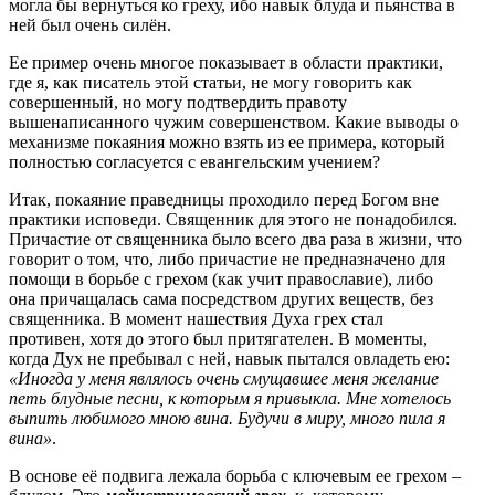
могла бы вернуться ко греху, ибо навык блуда и пьянства в
ней был очень силён.
Ее пример очень многое показывает в области практики,
где я, как писатель этой статьи, не могу говорить как
совершенный, но могу подтвердить правоту
вышенаписанного чужим совершенством. Какие выводы о
механизме покаяния можно взять из ее примера, который
полностью согласуется с евангельским учением?
Итак, покаяние праведницы проходило перед Богом вне
практики исповеди. Священник для этого не понадобился.
Причастие от священника было всего два раза в жизни, что
говорит о том, что, либо причастие не предназначено для
помощи в борьбе с грехом (как учит православие), либо
она причащалась сама посредством других веществ, без
священника. В момент нашествия Духа грех стал
противен, хотя до этого был притягателен. В моменты,
когда Дух не пребывал с ней, навык пытался овладеть ею:
«Иногда у меня являлось очень смущавшее меня желание
петь блудные песни, к которым я привыкла. Мне хотелось
выпить любимого мною вина. Будучи в миру, много пила я
вина»
.
В основе её подвига лежала борьба с ключевым ее грехом –