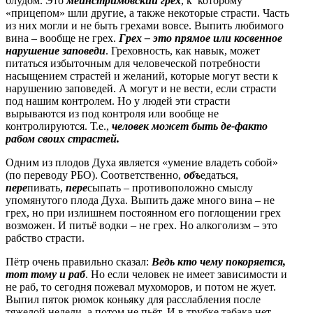
блудом. Это
мейнстримовский грех
, к которому
«прицепом» шли другие, а также некоторые страсти. Часть
из них могли и не быть грехами вовсе. Выпить любимого
вина – вообще не грех.
Грех – это прямое или косвенное
нарушение заповеди
. Греховность, как навык, может
питаться избыточным для человеческой потребности
насыщением страстей и желаний, которые могут вести к
нарушению заповедей. А могут и не вести, если страсти
под нашим контролем. Но у людей эти страсти
вырываются из под контроля или вообще не
контролируются. Т.е.,
человек может быть де-факто
рабом своих страстей.
Одним из плодов Духа является «умение владеть собой»
(по переводу РБО). Соответственно,
объ
едаться,
пере
пивать,
пере
сыпать – противоположно смыслу
упомянутого плода Духа. Выпить даже много вина – не
грех, но при излишнем постоянном его поглощении грех
возможен. И питьё водки – не грех. Но алкоголизм – это
рабство страсти.
Пётр очень правильно сказал:
Ведь кто чему покоряется,
тот тому и раб
. Но если человек не имеет зависимости и
не раб, то сегодня пожевал мухоморов, и потом не жует.
Выпил пяток рюмок коньяку для расслабления после
тяжелой недели, а потом не пьёт. И в трубке табака нет