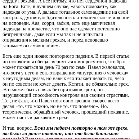
сердцу грехами. А все потому, что нет сердечной надежды
на Бога. Есть, в лучшем случае, «авось поможет», как
надежда от ума. А дальше тотальное самонадеяние на свой
контроль, духовную бдительность и техническое очищение
на исповеди. Ааа, сорри, забыл, есть еще магическая
надежда на причастие, что оно нас сделает постепенно
безгрешными, даже если мы так и не испытали
отвращения к мелким грехам, и перед исповедью
занимаемся самокопанием.
Есть еще один нюанс повторного падения. В первой статье
по покаянию я обещал вернуться к вопросу того, что брат
может покаяться за день 70 раз по семь. Павел жаловался,
что хотя у него и есть отвращение «внутреннего человека»
к неугодным делам, но навык его толкает делать то, чего
он по совести не хочет делать. Кстати, не обязательно грех.
Это может быть навык без признаков греха, но
нарушающий способность контроля над своими страстями.
Т.е., не факт, что Павел повторно грешил, скорее всего
делал «то, что можно, но не то, что полезно». Но,
теоретически, обращённый человек, прошедший покаяние,
может пасть в раскаяном грехе.
И так, вопрос.
Если мы падаем повторно в том же грехе,
то было ли ранее покаяние, или это была банальная