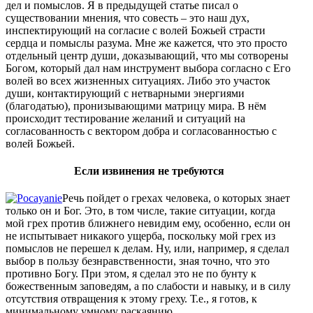
дел и помыслов. Я в предыдущей статье писал о
существовании мнения, что совесть – это наш дух,
инспектирующий на согласие с волей Божьей страсти
сердца и помыслы разума. Мне же кажется, что это просто
отдельный центр души, доказывающий, что мы сотворены
Богом, который дал нам инструмент выбора согласно с Его
волей во всех жизненных ситуациях. Либо это участок
души, контактирующий с нетварными энергиями
(благодатью), пронизывающими матрицу мира. В нём
происходит тестирование желаний и ситуаций на
согласованность с вектором добра и согласованностью с
волей Божьей.
Если извинения не требуются
Речь пойдет о грехах человека, о которых знает
только он и Бог. Это, в том числе, такие ситуации, когда
мой грех против ближнего невидим ему, особенно, если он
не испытывает никакого ущерба, поскольку мой грех из
помыслов не перешел к делам. Ну, или, например, я сделал
выбор в пользу безнравственности, зная точно, что это
противно Богу. При этом, я сделал это не по бунту к
божественным заповедям, а по слабости и навыку, и в силу
отсутствия отвращения к этому греху. Т.е., я готов, к
минимальному умному раскаянию.