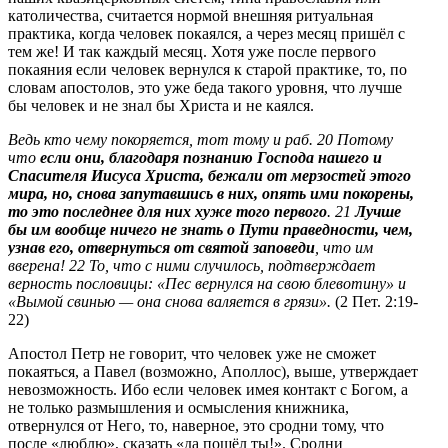
католичества, считается нормой внешняя ритуальная
практика, когда человек покаялся, а через месяц пришёл с
тем же! И так каждый месяц. Хотя уже после первого
покаяния если человек вернулся к старой практике, то, по
словам апостолов, это уже беда такого уровня, что лучше
бы человек и не знал бы Христа и не каялся.
Ведь кто чему покоряется, тот тому и раб. 20 Потому
что
если они, благодаря познанию Господа нашего и
Спасителя Иисуса Христа, бежали от мерзостей этого
мира, но, снова запутавшись в них, опять ими покорены,
то это последнее для них хуже того первого
. 21
Лучше
бы им вообще ничего не знать о Пути праведности, чем,
узнав его, отвернуться от святой заповеди
, что им
вверена! 22 То, что с ними случилось, подтверждает
верность пословицы: «Пес вернулся на свою блевотину» и
«Вымой свинью — она снова валяется в грязи».
(2 Пет. 2:19-
22)
Апостол Петр не говорит, что человек уже не сможет
покаяться, а Павел (возможно, Аполлос), выше, утверждает
невозможность. Ибо если человек имея контакт с Богом, а
не только размышления и осмысления книжника,
отвернулся от Него, то, наверное, это сродни тому, что
после «люблю», сказать «да пошёл ты!». Сродни