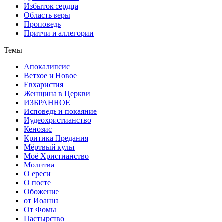
Избыток сердца
Область веры
Проповедь
Притчи и аллегории
Темы
Апокалипсис
Ветхое и Новое
Евхаристия
Женщина в Церкви
ИЗБРАННОЕ
Исповедь и покаяние
Иудеохристианство
Кенозис
Критика Предания
Мёртвый культ
Моё Христианство
Молитва
О ереси
О посте
Обожение
от Иоанна
От Фомы
Пастырство