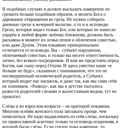
В подобных случаях я должен высказать намерение не
грешить больше подобным образом, и молить Бога о
даровании отвращения ко греху. Не нужно собирать
дневные грехи к вечерней молитве, а то и к исповеди.
Грехи, которые видел только Бог, или которые не нанесли
ущерба в любой форме любому ближнему, должны быть
раскаяны в момент их осмысления и обличения совестью,
или даже Духом. Этим покаяние принципиально
отличается от исповеди. Вы – субъект нарушения,
обличаемый совестью, и только вы несете ответственность,
лично, без всяких посредников. И вам же предстоять перед
Богом, как сыну перед Отцом. И здесь уместно наше «я
больше не буду», сказанное с пониманием, что это не
несовершенный человеческий родитель, а Субъект,
который видит нас насквозь, и даже так, как мы сами себя
не понимаем. «Развод», как мы в детстве пытались
развести родителей слезами и жалостливым видом, тут не
прокатит.
Слёзы и во взрослом возрасте – не критерий покаяния.
Многим особям женского пола заплакать проще, чем
помолиться. Не надо выдавливать из себя слезы, поскольку
по православной аскетике только та исповедь искренняя, в
которой были слёзы. Если сердце пока каменное, то