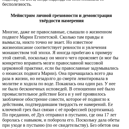
бесполезность.
Мейнстрим личной греховности и демонстрация
твёрдости намерения
Многие, даже не православные, слышали о жизненном
подвиге Марии Египетской. Сколько там правды и
вымысла, никто точно не знает. Но известное
жизнеописание соответствует ревности и увлечения
монашеством той эпохи. Я иногда прибегаю к примеру
этой святой, поскольку он много чего проясняет (и мог бы
конкретно вправить мозги православной массовой
церковной практике, если бы православные задумывались
о нюансах подвига Марии). Она причащалась всего два
раза в жизни, но незадолго до смерти левитировала в
молитве и ходила по воде. Покаялась она один раз. У нее
не было бесконечных исповедей. В отношении неё было
промыслительное действие Бога и у неё проявилось
заоблачное обострение совести, которое её подвигло к
действиям, подтвердившим твердость ее намерений. Ее
ключевой грех был связан с её профессией (куртизанка).
По преданию, её Дух отправил в пустыню, где она 17 лет
боролась с навыком, и поборола его. Поскольку дала обеты
при уходе в пустыню (по ее свидетельству). Без обетов она