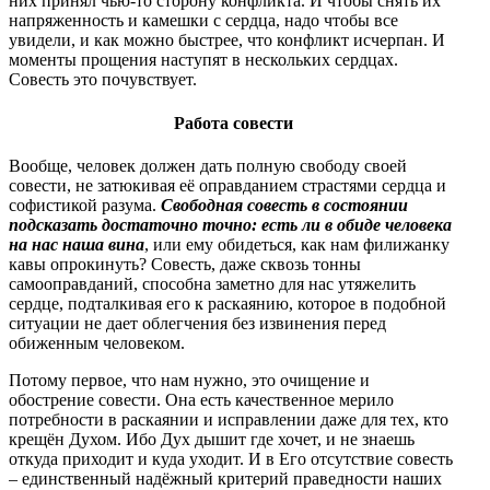
них принял чью-то сторону конфликта. И чтобы снять их
напряженность и камешки с сердца, надо чтобы все
увидели, и как можно быстрее, что конфликт исчерпан. И
моменты прощения наступят в нескольких сердцах.
Совесть это почувствует.
Работа совести
Вообще, человек должен дать полную свободу своей
совести, не затюкивая её оправданием страстями сердца и
софистикой разума.
Свободная совесть в состоянии
подсказать достаточно точно: есть ли в обиде человека
на нас наша вина
, или ему обидеться, как нам филижанку
кавы опрокинуть? Совесть, даже сквозь тонны
самооправданий, способна заметно для нас утяжелить
сердце, подталкивая его к раскаянию, которое в подобной
ситуации не дает облегчения без извинения перед
обиженным человеком.
Потому первое, что нам нужно, это очищение и
обострение совести. Она есть качественное мерило
потребности в раскаянии и исправлении даже для тех, кто
крещён Духом. Ибо Дух дышит где хочет, и не знаешь
откуда приходит и куда уходит. И в Его отсутствие совесть
– единственный надёжный критерий праведности наших