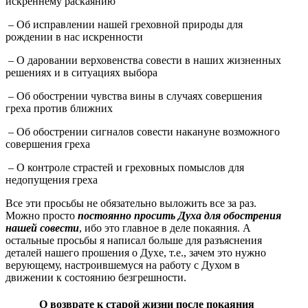
искреннему раскаянию
– Об исправлении нашей греховной природы для
рождении в нас искренности
– О даровании верховенства совести в наших жизненных
решениях и в ситуациях выбора
– Об обострении чувства вины в случаях совершения
греха против ближних
– Об обострении сигналов совести накануне возможного
совершения греха
– О контроле страстей и греховных помыслов для
недопущения греха
Все эти просьбы не обязательно выложить все за раз.
Можно просто
постоянно просить Духа для обострения
нашей совести
, ибо это главное в деле покаяния. А
остальные просьбы я написал больше для разъяснения
деталей нашего прошения о Духе, т.е., зачем это нужно
верующему, настроившемуся на работу с Духом в
движении к состоянию безгрешности.
О возврате к старой жизни после покаяния