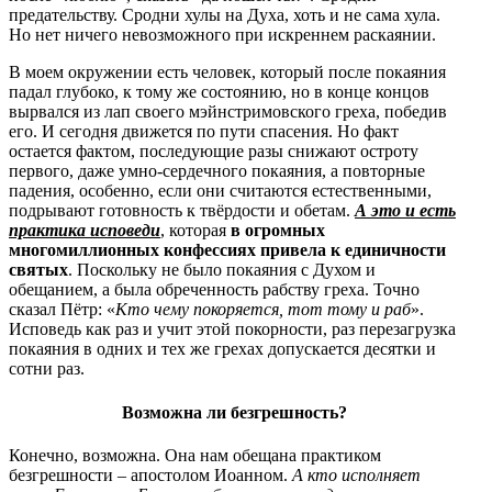
предательству. Сродни хулы на Духа, хоть и не сама хула.
Но нет ничего невозможного при искреннем раскаянии.
В моем окружении есть человек, который после покаяния
падал глубоко, к тому же состоянию, но в конце концов
вырвался из лап своего мэйнстримовского греха, победив
его. И сегодня движется по пути спасения. Но факт
остается фактом, последующие разы снижают остроту
первого, даже умно-сердечного покаяния, а повторные
падения, особенно, если они считаются естественными,
подрывают готовность к твёрдости и обетам.
А это и есть
практика исповеди
, которая
в огромных
многомиллионных конфессиях привела к единичности
святых
. Поскольку не было покаяния с Духом и
обещанием, а была обреченность рабству греха. Точно
сказал Пётр: «
Кто чему покоряется, тот тому и раб
».
Исповедь как раз и учит этой покорности, раз перезагрузка
покаяния в одних и тех же грехах допускается десятки и
сотни раз.
Возможна ли безгрешность?
Конечно, возможна. Она нам обещана практиком
безгрешности – апостолом Иоанном.
А кто исполняет