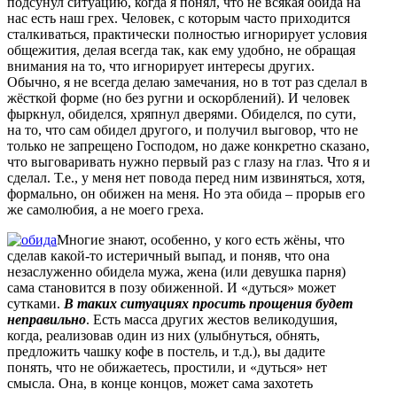
подсунул ситуацию, когда я понял, что не всякая обида на
нас есть наш грех. Человек, с которым часто приходится
сталкиваться, практически полностью игнорирует условия
общежития, делая всегда так, как ему удобно, не обращая
внимания на то, что игнорирует интересы других.
Обычно, я не всегда делаю замечания, но в тот раз сделал в
жёсткой форме (но без ругни и оскорблений). И человек
фыркнул, обиделся, хряпнул дверями. Обиделся, по сути,
на то, что сам обидел другого, и получил выговор, что не
только не запрещено Господом, но даже конкретно сказано,
что выговаривать нужно первый раз с глазу на глаз. Что я и
сделал. Т.е., у меня нет повода перед ним извиняться, хотя,
формально, он обижен на меня. Но эта обида – прорыв его
же самолюбия, а не моего греха.
Многие знают, особенно, у кого есть жёны, что
сделав какой-то истеричный выпад, и поняв, что она
незаслуженно обидела мужа, жена (или девушка парня)
сама становится в позу обиженной. И «дуться» может
сутками.
В таких ситуациях просить прощения будет
неправильно
. Есть масса других жестов великодушия,
когда, реализовав один из них (улыбнуться, обнять,
предложить чашку кофе в постель, и т.д.), вы дадите
понять, что не обижаетесь, простили, и «дуться» нет
смысла. Она, в конце концов, может сама захотеть