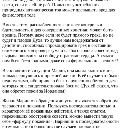
греха, если вы ей не раб. Польза от употребления
природных антидепрессантов может превышать вред для
физиологии тела.
Вместе с тем, расслабленность снижает контроль и
бдительность, и для совершенных христиан может быть
вредна. Потому, даже если не будет прямого греха, но не
будет и плодов Духа, то лучше нам воздержаться от
действий, способных спровоцировать грех в состоянии
сниженного контроля разума и слабого голоса совести над
вырывающимися на свободу страстями сердца. А смысл
нам быть бесплодными, даже если формально не грешим?!
В состоянии и ситуации Марии, она могла выпить вина,
только вернувшись к прежней жизни. В её случае это было
недопустимо, ибо привело бы к нарушению обетов, о даче
которых она свидетельствовала Зосиме (Дух ей сказал, что
она обретет покой за Иорданом).
Жизнь Марии от обращения до успения является образцом
твердости в покаянии. Пользуясь последовательностью и
характером её покаянных действий, а также опытом,
переживших обострение совести, можно вывести такую
себе «формулу покаяния». Вариации в последовательности
возможны, но в большинстве случаев плодовитое