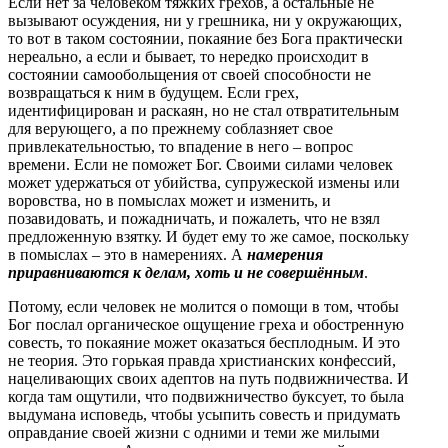
Если нет за человеком тяжких грехов, а остальные не
вызывают осуждения, ни у грешника, ни у окружающих,
то вот в таком состоянии, покаяние без Бога практически
нереально, а если и бывает, то нередко происходит в
состоянии самообольщения от своей способности не
возвращаться к ним в будущем. Если грех,
идентифицирован и раскаян, но не стал отвратительным
для верующего, а по прежнему соблазняет свое
привлекательностью, то впадение в него – вопрос
времени. Если не поможет Бог. Своими силами человек
может удержаться от убийства, супружеской измены или
воровства, но в помыслах может и изменить, и
позавидовать, и пожадничать, и пожалеть, что не взял
предложенную взятку. И будет ему то же самое, поскольку
в помыслах – это в намерениях. А
намерения
приравниваются к делам, хоть и не совершённым
.
Потому, если человек не молится о помощи в том, чтобы
Бог послал органическое ощущение греха и обостренную
совесть, то покаяние может оказаться бесплодным. И это
не теория. Это горькая правда христианских конфессий,
нацеливающих своих адептов на путь подвижничества. И
когда там ощутили, что подвижничество буксует, то была
выдумана исповедь, чтобы усыпить совесть и придумать
оправдание своей жизни с одними и теми же милыми