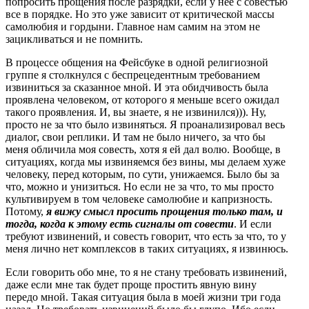
попросить прощения после разрядки, если у нее с совестью
все в порядке. Но это уже зависит от критической массы
самолюбия и гордыни. Главное нам самим на этом не
зацикливаться и не помнить.
В процессе общения на Фейсбуке в одной религиозной
группе я столкнулся с беспрецедентным требованием
извиниться за сказанное мной. И эта обидчивость была
проявлена человеком, от которого я меньше всего ожидал
такого проявления. И, вы знаете, я не извинился))). Ну,
просто не за что было извиняться. Я проанализировал весь
диалог, свои реплики. И там не было ничего, за что бы
меня обличила моя совесть, хотя я ей дал волю. Вообще, в
ситуациях, когда мы извиняемся без вины, мы делаем хуже
человеку, перед которым, по сути, унижаемся. Было бы за
что, можно и унизиться. Но если не за что, то мы просто
культивируем в том человеке самолюбие и капризность.
Потому,
я вижу смысл просить прощения только там, и
тогда, когда к этому есть сигналы от совести
. И если
требуют извинений, и совесть говорит, что есть за что, то у
меня лично нет комплексов в таких ситуациях, я извинюсь.
Если говорить обо мне, то я не стану требовать извинений,
даже если мне так будет проще простить явную вину
передо мной. Такая ситуация была в моей жизни три года