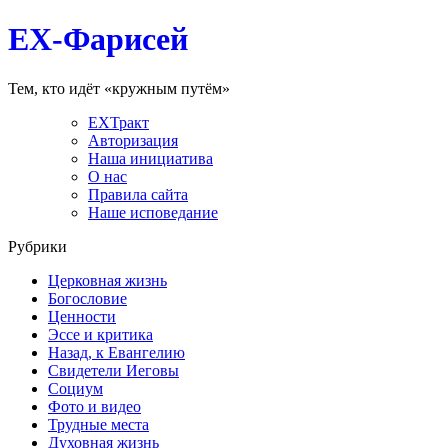
EX-Фарисей
Тем, кто идёт «кружным путём»
EXТракт
Авторизация
Наша инициатива
О нас
Правила сайта
Наше исповедание
Рубрики
Церковная жизнь
Богословие
Ценности
Эссе и критика
Назад, к Евангелию
Свидетели Иеговы
Социум
Фото и видео
Трудные места
Духовная жизнь