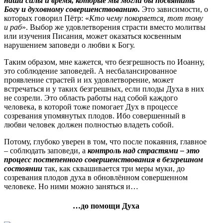
наши силы и время, которые мы могли бы посвятить
Богу и духовному совершенствованию.
Это зависимости, о
которых говорил Пётр: «
Кто чему покоряется, тот тому
и раб
». Выбор же удовлетворения страсти вместо молитвы
или изучения Писания, может оказаться косвенным
нарушением заповеди о любви к Богу.
Таким образом, мне кажется, что безгрешность по Иоанну,
это соблюдение заповедей. А несбалансированное
проявление страстей и их удовлетворение, может
встречаться и у таких безгрешных, если плоды Духа в них
не созрели. Это область работы над собой каждого
человека, в которой тоже помогает Дух в процессе
созревания упомянутых плодов. Ибо совершенный в
любви человек должен полностью владеть собой.
Потому, глубоко уверен в том, что после покаяния, главное
– соблюдать заповеди, а
контроль над страстями – это
процесс постепенного совершенствования в безгрешном
состоянии
так, как сквашивается три меры муки, до
созревания плодов духа в обновлённом совершенном
человеке. Но ними можно заняться и…
…до помощи Духа