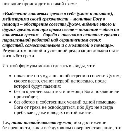
покаяние происходит по такой схеме.
«Выделение ключевых грехов в себе (умом и опытом),
мейнстрима своей греховности – молитва Богу о
помощи – обострение совести Духом, видение этого и
других грехов, как при ярком свете – покаяние – обет по
ключевым грехам – борьба с навыками основных грехов с
параллельной работой над ограничением своих
страстей, самостоятельно и с молитвой о помощи»
.
Результатом полной и успешной реализации должна стать
жизнь без греха.
Из этой формулы можно сделать выводы, что:
покаяние по уму, а не по обострению совести Духом,
скорее всего, станет первой исповедью, после
которой будут падения;
без искренней молитвы и помощи Бога покаяние не
произойдет;
без обетов и собственных усилий одной помощью
Бога от греха не освободиться, ибо Дух не всегда
пребывает даже в людях святой жизни.
Т.е.,
наша настойчивость нужна
, ибо достижение
безгрешности, как и всё духовном совершенствовании, это