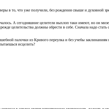
ры в то, что уже получили, без рождения свыше и духовной зре
лучалось. А сегодняшние целители выхлоп таки имеют, но он миз
режде целительства должны обрести в себе. Сначала надо стать 
олшебной палочки из Кривого переулка и без учебы заклинаниям 
 пытаешься исцелить?
но ощущал в сердце сверхъестественную уверенность, радость и ми