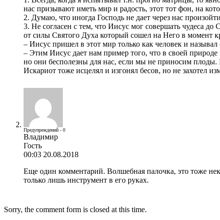
нас призывают иметь мир и радость, этот тот фон, на ко
2. Думаю, что иногда Господь не дает через нас произойт
3. Не согласен с тем, что Иисус мог совершать чудеса до
от силы Святого Духа который сошел на Него в момент 
– Иисус пришел в этот мир только как человек и называ
– Этим Иисус дает нам пример того, что в своей природе
но они бесполезны для нас, если мы не приносим плоды. В
Искариот тоже исцелял и изгонял бесов, но не захотел из
Предупреждений - 0
Владимир
Гость
00:03 20.08.2018
Еще один комментарий. Волшебная палочка, это тоже нек
только лишь инструмент в его руках.
Sorry, the comment form is closed at this time.