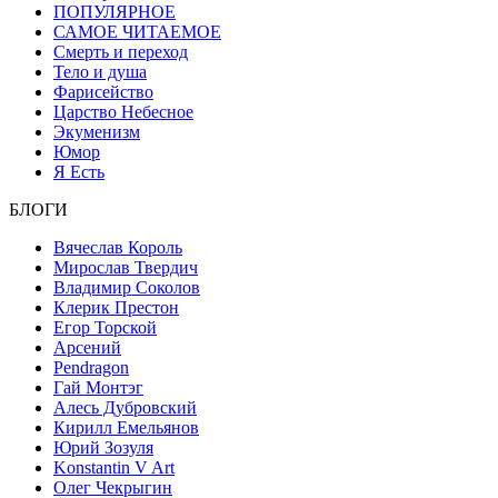
ПОПУЛЯРНОЕ
САМОЕ ЧИТАЕМОЕ
Смерть и переход
Тело и душа
Фарисейство
Царство Небесное
Экуменизм
Юмор
Я Есть
БЛОГИ
Вячеслав Король
Мирослав Твердич
Владимир Соколов
Клерик Престон
Егор Topской
Арсений
Pendragon
Гай Монтэг
Алесь Дубровский
Кирилл Емельянов
Юрий Зозуля
Konstantin V Art
Олег Чекрыгин