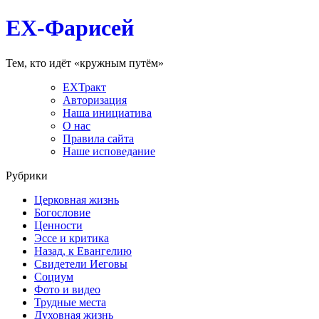
EX-Фарисей
Тем, кто идёт «кружным путём»
EXТракт
Авторизация
Наша инициатива
О нас
Правила сайта
Наше исповедание
Рубрики
Церковная жизнь
Богословие
Ценности
Эссе и критика
Назад, к Евангелию
Свидетели Иеговы
Социум
Фото и видео
Трудные места
Духовная жизнь