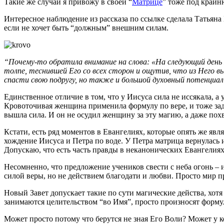
Такие же случаи я привожу в своей “
Матрице
” тоже под крайн
Интересное наблюдение из рассказа по ссылке сделала Татьяна 
если не хочет быть “должным” внешним силам.
“Почему-то обратила внимание на слова: «На следующий день К
толпе, теснившей Его со всех сторон и ощутив, что из Него 
спасти свою подругу, но также и большой духовный потенциал 
Единственное отличие в том, что у Иисуса сила не иссякала, а
Кровоточивая женщина применила формулу по вере, и тоже заде
вышла сила. И он не осудил женщину за эту магию, а даже похв
Кстати, есть ряд моментов в Евангелиях, которые опять же явл
хождение Иисуса и Петра по воде. У Петра матрица вернулась и
Допускаю, что есть часть правды в неканонических Евангелиях
Несомненно, что предложение учеников свести с неба огонь – и
силой веры, но не действием благодати и любви. Просто мир пр
Новый Завет допускает такие по сути магические действа, хотя
занимаются целительством “во Имя”, просто произносят формулу
Может просто потому что берутся не зная Его Воли? Может у к