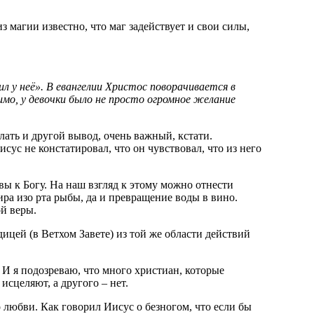
з магии известно, что маг задействует и свои силы,
л у неё». В евангелии Христос поворачивается в
имо, у девочки было не просто огромное желание
лать и другой вывод, очень важный, кстати.
ус не констатировал, что он чувствовал, что из него
вы к Богу. На наш взгляд к этому можно отнести
ира изо рта рыбы, да и превращение воды в вино.
ой веры.
дицей (в Ветхом Завете) из той же области действий
 И я подозреваю, что много христиан, которые
исцеляют, а другого – нет.
 любви. Как говорил Иисус о безногом, что если бы