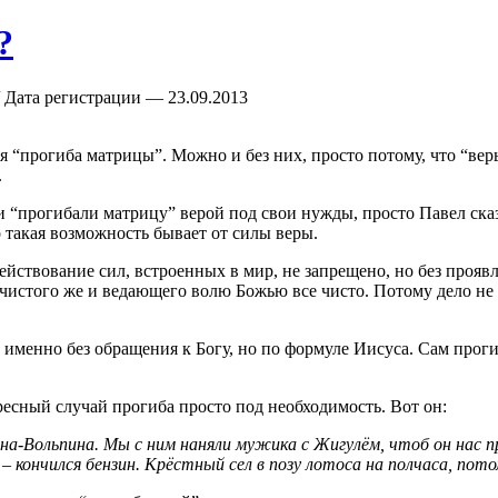
?
 Дата регистрации — 23.09.2013
я “прогиба матрицы”. Можно и без них, просто потому, что “верьт
.
 “прогибали матрицу” верой под свои нужды, просто Павел сказа
о такая возможность бывает от силы веры.
действование сил, встроенных в мир, не запрещено, но без прояв
стого же и ведающего волю Божью все чисто. Потому дело не в 
а, именно без обращения к Богу, но по формуле Иисуса. Сам про
есный случай прогиба просто под необходимость. Вот он:
на-Вольпина. Мы с ним наняли мужика с Жигулём, чтоб он нас п
кончился бензин. Крёстный сел в позу лотоса на полчаса, потом