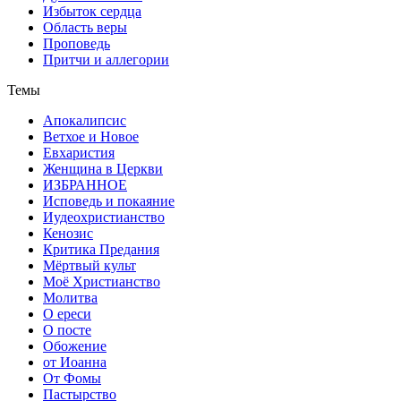
Избыток сердца
Область веры
Проповедь
Притчи и аллегории
Темы
Апокалипсис
Ветхое и Новое
Евхаристия
Женщина в Церкви
ИЗБРАННОЕ
Исповедь и покаяние
Иудеохристианство
Кенозис
Критика Предания
Мёртвый культ
Моё Христианство
Молитва
О ереси
О посте
Обожение
от Иоанна
От Фомы
Пастырство