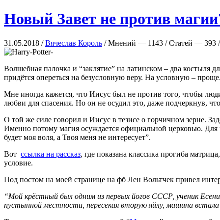
Новый Завет не против магии
31.05.2018 /
Вячеслав Король
/ Мнений — 1143 / Статей — 393 /
Волшебная палочка и “заклятие” на латинском – два костыля дл
придётся опереться на безусловную веру. На условную – проще
Мне иногда кажется, что Иисус был не против того, чтобы люди
любви для спасения. Но он не осудил это, даже подчеркнув, чт
О той же силе говорил и Иисус в тезисе о горчичном зерне. За
Именно потому магия осуждается официальной церковью. Для чи
будет моя воля, а Твоя меня не интересует”.
Вот
ссылка на рассказ
, где показана классика прогиба матриц
условие.
Под постом на моей странице на фб Лен Вольтчек привел интер
“Мой крёстный был одним из первых йогов СССР, ученик Есени
пустынной местности, пересекая вторую яйлу, машина встала – 