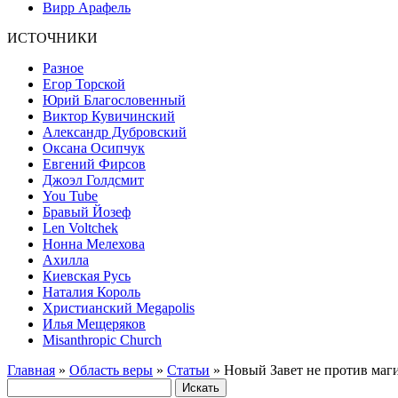
Вирр Арафель
ИСТОЧНИКИ
Разное
Егор Торской
Юрий Благословенный
Виктор Кувичинский
Александр Дубровский
Оксана Осипчук
Евгений Фирсов
Джоэл Голдсмит
You Tube
Бравый Йозеф
Len Voltchek
Нонна Мелехова
Ахилла
Киевская Русь
Наталия Король
Христианский Megapolis
Илья Мещеряков
Misanthropic Church
Главная
»
Область веры
»
Статьи
» Новый Завет не против маг