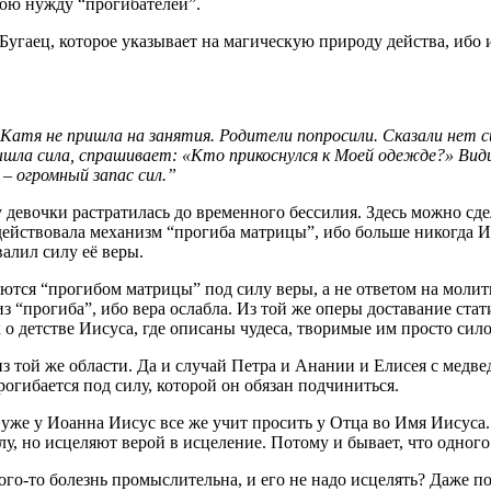
юю нужду “прогибателей”.
Бугаец, которое указывает на магическую природу действа, ибо и
атя не пришла на занятия. Родители попросили. Сказали нет си
вышла сила, спрашивает: «Кто прикоснулся к Моей одежде?» Вид
– огромный запас сил.”
 у девочки растратилась до временного бессилия. Здесь можно сде
йствовала механизм “прогиба матрицы”, ибо больше никогда Иис
алил силу её веры.
яются “прогибом матрицы” под силу веры, а не ответом на молит
з “прогиба”, ибо вера ослабла. Из той же оперы доставание стат
 о детстве Иисуса, где описаны чудеса, творимые им просто сил
з той же области. Да и случай Петра и Анании и Елисея с медве
огибается под силу, которой он обязан подчиниться.
 уже у Иоанна Иисус все же учит просить у Отца во Имя Иисуса.
, но исцеляют верой в исцеление. Потому и бывает, что одного 
ого-то болезнь промыслительна, и его не надо исцелять? Даже по