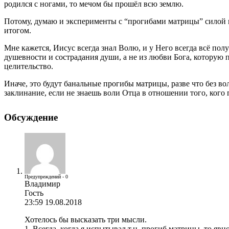
родился с ногами, то мечом бы прошёл всю землю.
Потому, думаю и эксперименты с “прогибами матрицы” силой ве
итогом.
Мне кажется, Иисус всегда знал Волю, и у Него всегда всё по
душевности и сострадания души, а не из любви Бога, которую п
целительство.
Иначе, это будут банальные прогибы матрицы, разве что без в
заклинание, если не знаешь воли Отца в отношении того, кого
Обсуждение
Предупреждений - 0
Владимир
Гость
23:59 19.08.2018
Хотелось бы высказать три мысли.
1. Всегда, когда я испытывал т.н. прогиб матрицы, то яв