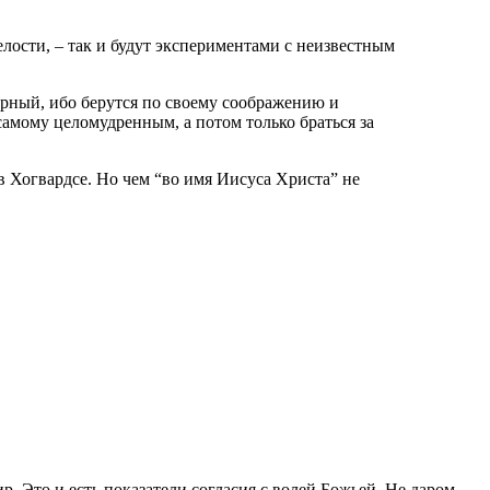
лости, – так и будут экспериментами с неизвестным
ерный, ибо берутся по своему соображению и
самому целомудренным, а потом только браться за
в Хогвардсе. Но чем “во имя Иисуса Христа” не
р. Это и есть показатели согласия с волей Божьей. Не даром