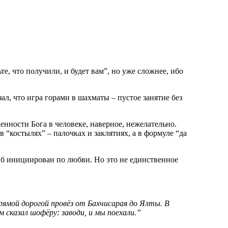
е, что получили, и будет вам”, но уже сложнее, ибо
л, что игра горами в шахматы – пустое занятие без
ленности Бога в человеке, наверное, нежелательно.
“костылях” – палочках и заклятиях, а в формуле “да
гиб инициирован по любви. Но это не единственное
рямой дорогой провёз от Бахчисарая до Ялты. В
 сказал шофёру: заводи, и мы поехали.”