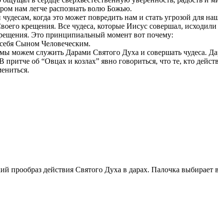
тором нам легче распознать волю Божью.
и чудесам, когда это может повредить нам и стать угрозой для на
 Своего крещения. Все чудеса, которые Иисус совершал, исходили 
крещения. Это принципиальный момент вот почему:
л себя Сыном Человеческим.
 мы можем служить Дарами Святого Духа и совершать чудеса. Дар
 притче об “Овцах и козлах” явно говориться, что те, кто дейст
мениться.
ий прообраз действия Святого Духа в дарах. Палочка выбирает в