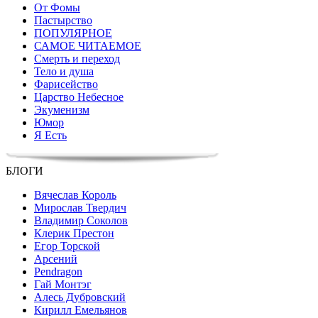
От Фомы
Пастырство
ПОПУЛЯРНОЕ
САМОЕ ЧИТАЕМОЕ
Смерть и переход
Тело и душа
Фарисейство
Царство Небесное
Экуменизм
Юмор
Я Есть
БЛОГИ
Вячеслав Король
Мирослав Твердич
Владимир Соколов
Клерик Престон
Егор Topской
Арсений
Pendragon
Гай Монтэг
Алесь Дубровский
Кирилл Емельянов