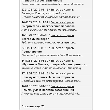
Атеизм и богооставленность
Зависимость семейного бюджета от доходов п...
22:34:05 / 2019-01-12 /
Вячеслав Король
Выход из Египта, в который раз
Я тоже вышел из конфессии, потом побыл в э...
16:46:33 / 2018-11-02 /
Вячеслав Король
Смерть тела и воскресение человека
А это мысль!))) И не первая. Но как не под...
16:18:49 / 2018-07-05 /
Вячеслав Король
Всегда ли по вере?
Рад. что кому-то помогаю хоть чем-то...
20:11:04 / 2018-05-12 /
Вячеслав Король
Преткновение
Понятие "духовное евангелие" от Иоанна вст...
14:57:35 / 2018-03-30 /
Вячеслав Король
«Будешь в Москве, остерегайся говорить о с...
Христианство - это не конфессия. Это принц...
17:18:54 / 2018-02-15 /
Вячеслав Король
Почему авторитет Писания вторичен
Я вообще с Ним не разговариваю. Только пол...
16:01:05 / 2018-01-26 /
Вячеслав Король
Помехи ума и молитва богообщения
А поглощение огнём, это не сжигание?))) Чё...
Показать еще 75