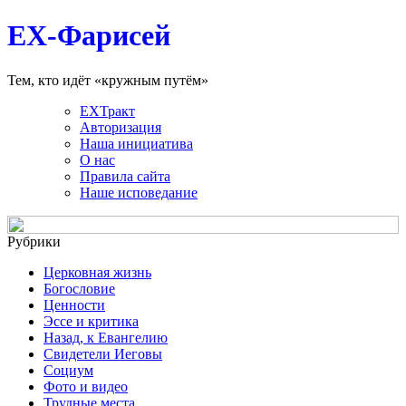
EX-Фарисей
Тем, кто идёт «кружным путём»
EXТракт
Авторизация
Наша инициатива
О нас
Правила сайта
Наше исповедание
Рубрики
Церковная жизнь
Богословие
Ценности
Эссе и критика
Назад, к Евангелию
Свидетели Иеговы
Социум
Фото и видео
Трудные места