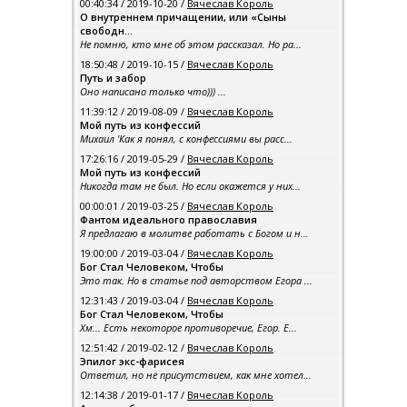
00:40:34 / 2019-10-20 /
Вячеслав Король
О внутреннем причащении, или «Сыны
свободн...
Не помню, кто мне об этом рассказал. Но ра...
18:50:48 / 2019-10-15 /
Вячеслав Король
Путь и забор
Оно написано только что))) ...
11:39:12 / 2019-08-09 /
Вячеслав Король
Мой путь из конфессий
Михаил 'Как я понял, с конфессиями вы расс...
17:26:16 / 2019-05-29 /
Вячеслав Король
Мой путь из конфессий
Никогда там не был. Но если окажется у них...
00:00:01 / 2019-03-25 /
Вячеслав Король
Фантом идеального православия
Я предлагаю в молитве работать с Богом и н...
19:00:00 / 2019-03-04 /
Вячеслав Король
Бог Стал Человеком, Чтобы
Это так. Но в статье под авторством Егора ...
12:31:43 / 2019-03-04 /
Вячеслав Король
Бог Стал Человеком, Чтобы
Хм... Есть некоторое противоречие, Егор. Е...
12:51:42 / 2019-02-12 /
Вячеслав Король
Эпилог экс-фарисея
Ответил, но не присутствием, как мне хотел...
12:14:38 / 2019-01-17 /
Вячеслав Король