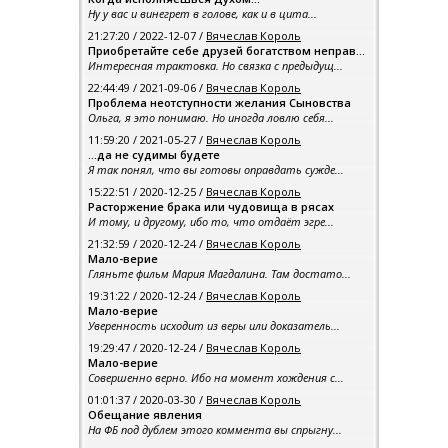
Ну у вас и винегрет в голове, как и в цита...
21:27:20 / 2022-12-07 /
Вячеслав Король
Приобретайте себе друзей богатством неправ...
Интересная трактовка. Но связка с предыдущ...
22:44:49 / 2021-09-06 /
Вячеслав Король
Проблема неотступности желания Сыновства
Ольга, я это понимаю. Но иногда ловлю себя...
11:59:20 / 2021-05-27 /
Вячеслав Король
…да не судимы будете
Я так понял, что вы готовы оправдать сужде...
15:22:51 / 2020-12-25 /
Вячеслав Король
Расторжение брака или чудовища в рясах
И тому, и другому, ибо то, что отдаёт эгре...
21:32:59 / 2020-12-24 /
Вячеслав Король
Мало-верие
Гляньте фильм Мария Магдалина. Там достато...
19:31:22 / 2020-12-24 /
Вячеслав Король
Мало-верие
Уверенность исходит из веры или доказатель...
19:29:47 / 2020-12-24 /
Вячеслав Король
Мало-верие
Совершенно верно. Ибо на момент хождения с...
01:01:37 / 2020-03-30 /
Вячеслав Король
Обещание явления
На ФБ под дублем этого коммента вы спрыгну...