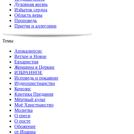
Духовная жизнь
Избыток сердца
Область веры
Проповедь
Притчи и аллегории
Темы
Апокалипсис
Ветхое и Новое
Евхаристия
Женщина в Церкви
ИЗБРАННОЕ
Исповедь и покаяние
Иудеохристианство
Кенозис
Критика Предания
Мёртвый культ
Моё Христианство
Молитва
О ереси
О посте
Обожение
от Иоанна