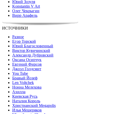
Юрий Зозуля
Konstantin V Art
Олег Чекрыгин
Вирр Арафель
ИСТОЧНИКИ
Разное
Егор Торской
Юрий Благословенный
Виктор Кувичинский
Александр Дубровский
Оксана Осипчук
Евгений Фирсов
Джоэл Голдсмит
You Tube
Бравый Йозеф
Len Voltchek
Нонна Мелехова
Ахилла
Киевская Русь
Наталия Король
Христианский Megapolis
Илья Мещеряков