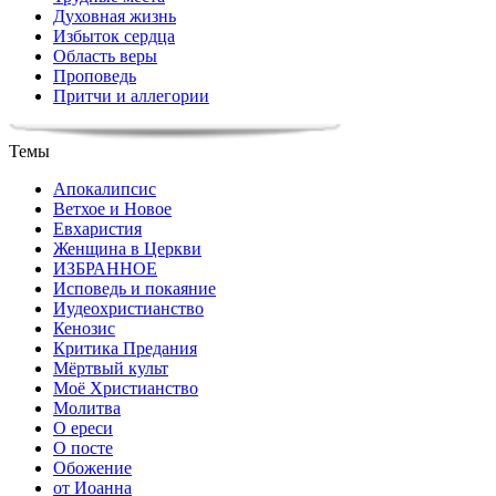
Духовная жизнь
Избыток сердца
Область веры
Проповедь
Притчи и аллегории
Темы
Апокалипсис
Ветхое и Новое
Евхаристия
Женщина в Церкви
ИЗБРАННОЕ
Исповедь и покаяние
Иудеохристианство
Кенозис
Критика Предания
Мёртвый культ
Моё Христианство
Молитва
О ереси
О посте
Обожение
от Иоанна