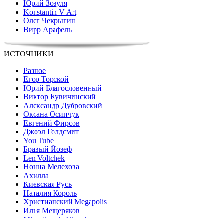
Юрий Зозуля
Konstantin V Art
Олег Чекрыгин
Вирр Арафель
ИСТОЧНИКИ
Разное
Егор Торской
Юрий Благословенный
Виктор Кувичинский
Александр Дубровский
Оксана Осипчук
Евгений Фирсов
Джоэл Голдсмит
You Tube
Бравый Йозеф
Len Voltchek
Нонна Мелехова
Ахилла
Киевская Русь
Наталия Король
Христианский Megapolis
Илья Мещеряков