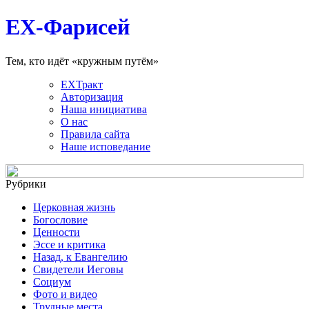
EX-Фарисей
Тем, кто идёт «кружным путём»
EXТракт
Авторизация
Наша инициатива
О нас
Правила сайта
Наше исповедание
Рубрики
Церковная жизнь
Богословие
Ценности
Эссе и критика
Назад, к Евангелию
Свидетели Иеговы
Социум
Фото и видео
Трудные места