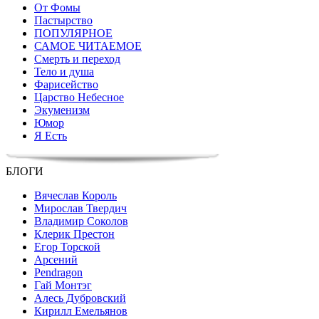
От Фомы
Пастырство
ПОПУЛЯРНОЕ
САМОЕ ЧИТАЕМОЕ
Смерть и переход
Тело и душа
Фарисейство
Царство Небесное
Экуменизм
Юмор
Я Есть
БЛОГИ
Вячеслав Король
Мирослав Твердич
Владимир Соколов
Клерик Престон
Егор Topской
Арсений
Pendragon
Гай Монтэг
Алесь Дубровский
Кирилл Емельянов