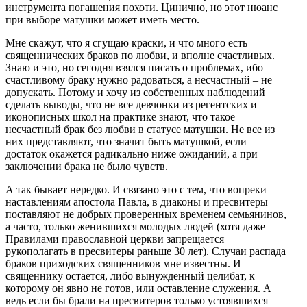
инструмента погашения похоти. Цинично, но этот нюанс
при выборе матушки может иметь место.
Мне скажут, что я сгущаю краски, и что много есть
священнических браков по любви, и вполне счастливых.
Знаю и это, но сегодня взялся писать о проблемах, ибо
счастливому браку нужно радоваться, а несчастный – не
допускать. Потому и хочу из собственных наблюдений
сделать выводы, что не все девчонки из регентских и
иконописных школ на практике знают, что такое
несчастный брак без любви в статусе матушки. Не все из
них представляют, что значит быть матушкой, если
достаток окажется радикально ниже ожиданий, а при
заключении брака не было чувств.
А так бывает нередко. И связано это с тем, что вопреки
наставлениям апостола Павла, в диаконы и пресвитеры
поставляют не добрых проверенных временем семьянинов,
а часто, только женившихся молодых людей (хотя даже
Правилами православной церкви запрещается
рукополагать в пресвитеры раньше 30 лет). Случаи распада
браков приходских священников мне известны. И
священнику остается, либо вынужденный целибат, к
которому он явно не готов, или оставление служения. А
ведь если бы брали на пресвитеров только устоявшихся