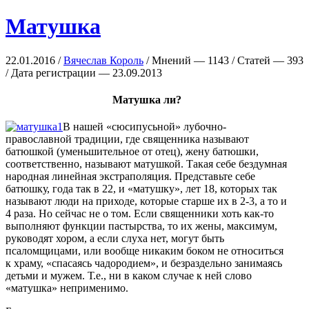
Матушка
22.01.2016 /
Вячеслав Король
/ Мнений — 1143 / Статей — 393
/ Дата регистрации — 23.09.2013
Матушка ли?
В нашей «сюсипусьной» лубочно-
православной традиции, где священника называют
батюшкой (уменьшительное от отец), жену батюшки,
соответственно, называют матушкой. Такая себе бездумная
народная линейная экстраполяция. Представьте себе
батюшку, года так в 22, и «матушку», лет 18, которых так
называют люди на приходе, которые старше их в 2-3, а то и
4 раза. Но сейчас не о том. Если священники хоть как-то
выполняют функции пастырства, то их жены, максимум,
руководят хором, а если слуха нет, могут быть
псаломщицами, или вообще никаким боком не относиться
к храму, «спасаясь чадородием», и безраздельно занимаясь
детьми и мужем. Т.е., ни в каком случае к ней слово
«матушка» неприменимо.