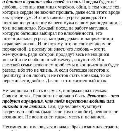
и длиною в лучшие годы своей жизни.
Плодом будет не
любовь, а тонны взаимных упрёков, обид, в том числе тех,
которые сердце не захочет прощать, даже если этого вроде
как требует ум. Это постоянная угроза развода. Это
постоянное унижение вашего мужа вашим равнодушием, а
то и ненавистью. Каждый поход на работу матушки,
которую батюшка выбирал по влюблённости, это
потенциальная угроза, которая держит в напряжении и
отравляет жизнь. И не потому, что он считает жену не
порядочной, а потому он знает, что любовь – это та
жемчужина, ради которой продадут весь имеющийся
мелкий и не особо ценный жемчуг, и купят её. И в
светской семье решением проблемы в конце-концов будет
развод, ибо это не жизнь. А если батюшка не готов к
целибату, и он любит, и не готов стать монахом, то он
переживает вдвойне. Для него это жизненный крах.
Не так должно быть в семьях, в нормальных семьях.
Совсем не так. Ревности не должно быть.
Ревность – это
продукт ощущения, что тебя перестали любить или
никогда и не любили.
Там, где человек чувствует
встречную любовь (даже если сам не любит), ревность не
возникнет. Не возникнет, также, месть и ненависть.
Несомненно, имеющаяся в начале брака взаимная страсть,