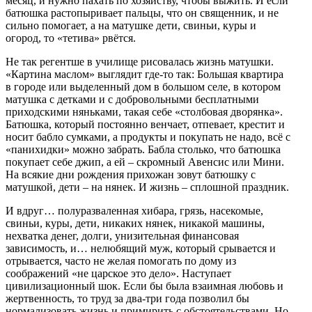
месяц, и нужно пахать по хозяйству, чтобы выжить. И если
батюшка растопыривает пальцы, что он священник, и не
сильно помогает, а на матушке дети, свиньи, куры и
огород, то «тетива» рвётся.
Не так регентше в училище рисовалась жизнь матушки.
«Картина маслом» выглядит где-то так: Большая квартира
в городе или выделенный дом в большом селе, в котором
матушка с детками и с добровольными бесплатными
приходскими няньками, такая себе «столбовая дворянка».
Батюшка, который постоянно венчает, отпевает, крестит и
носит бабло сумками, а продукты и покупать не надо, всё с
«панихидки» можно забрать. Бабла столько, что батюшка
покупает себе джип, а ей – скромный Авенсис или Мини.
На всякие дни рождения прихожан зовут батюшку с
матушкой, дети – на нянек. И жизнь – сплошной праздник.
И вдруг… полуразваленная хибара, грязь, насекомые,
свиньи, куры, дети, никаких нянек, никакой машины,
нехватка денег, долги, унизительная финансовая
зависимость, и… нелюбящий муж, который срывается и
отрывается, часто не желая помогать по дому из
соображений «не царское это дело». Наступает
цивилизационный шок. Если бы была взаимная любовь и
жертвенность, то труд за два-три года позволил бы
нормализовать жизнь и примирить с обстоятельствами. Но