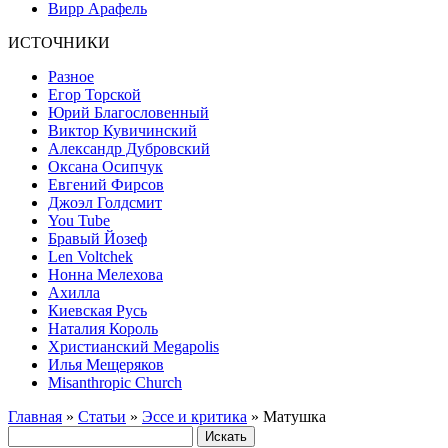
Вирр Арафель
ИСТОЧНИКИ
Разное
Егор Торской
Юрий Благословенный
Виктор Кувичинский
Александр Дубровский
Оксана Осипчук
Евгений Фирсов
Джоэл Голдсмит
You Tube
Бравый Йозеф
Len Voltchek
Нонна Мелехова
Ахилла
Киевская Русь
Наталия Король
Христианский Megapolis
Илья Мещеряков
Misanthropic Church
Главная
»
Статьи
»
Эссе и критика
» Матушка