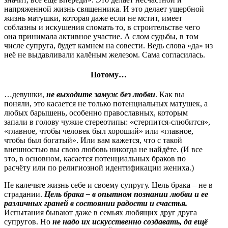
напряженной жизнь священника. И это делает ущербной
жизнь матушки, которая даже если не мстит, имеет
соблазны и искушения сломать то, в строительстве чего
она принимала активное участие. А слом судьбы, в том
числе супруга, будет камнем на совести. Ведь слова «да» из
неё не выдавливали калёным железом. Сама согласилась.
Потому…
…девушки,
не выходите замуж без любви
. Как вы
поняли, это касается не только потенциальных матушек, а
любых барышень, особенно православных, которым
запали в голову чужие стереотипы: «стерпится-слюбится»,
«главное, чтобы человек был хороший» или «главное,
чтобы был богатый». Или вам кажется, что с такой
внешностью вы свою любовь никогда не найдёте. (И все
это, в основном, касается потенциальных браков по
расчёту или по религиозной идентификации жениха.)
Не калечьте жизнь себе и своему супругу. Цель брака – не в
страдании.
Цель брака – в опытном познании любви и ее
различных граней в состоянии радости и счастья.
Испытания бывают даже в семьях любящих друг друга
супругов. Но
не надо их искусственно создавать, да ещё