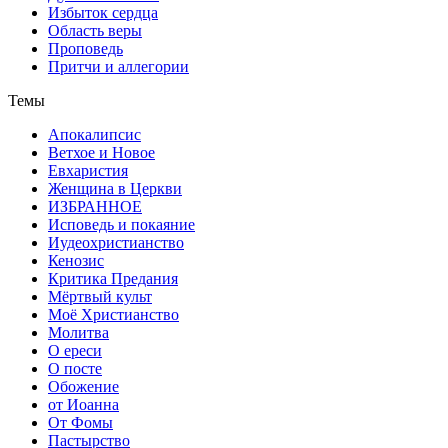
Избыток сердца
Область веры
Проповедь
Притчи и аллегории
Темы
Апокалипсис
Ветхое и Новое
Евхаристия
Женщина в Церкви
ИЗБРАННОЕ
Исповедь и покаяние
Иудеохристианство
Кенозис
Критика Предания
Мёртвый культ
Моё Христианство
Молитва
О ереси
О посте
Обожение
от Иоанна
От Фомы
Пастырство