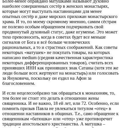
Более-менее оправдано матушками называют духовно
наиболее совершенных сестёр в женских монастырях,
которые могут выступать наставницами для менее
опытных сестёр и даже мирских прихожан монастырского
храма. И то, по моему скромному мнению, самим сёстрам
не полезно особым обращением подчеркивать свой
продвинутый духовный статус, даже игуменье. Это может
тихо превозносить, когда в советах будет все меньше
сигналов от Бога и всё больше человеческих
рациональных, а то и страстных соображений. Как советы
некоторых «матушек» не покупать товары, на которых
написано medium (средняя качественная характеристика
некоторых дифференцированных товаров), считать всех
принявших ИНН как принявших знак Сатаны (хотя эти же
люди больше всех жертвуют на монастырь) или голосовать
за Януковича, поскольку он ездил на Афон за
благословением.
И если нецелесообразно так обращаться к монахиням, то,
тем более не стоит это делать в отношении жены
священника. И не важно, 18 ей лет, или 72. Особенно, если
помнить призыв Павла не увлекаться титулом «отец» в
отношении наставников в общинах. Т.е., само обращение к
священникам «батюшка» или «отец» уже противоречит
традиции апостольского христианства. А матушка –