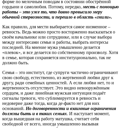
форме по мелочным поводам в состоянии обострённой
гордыни и самолюбия. Потому, нередко,
месть с помощью
работы – это уже то, что давно превысило меру
обычной стервозности, и перешло в область «гнили».
Как правило, для мести выбирается самое низменное –
ревность. Ведь можно просто восторженно высказаться о
своём начальнике или сотруднике, или в случае выбора
между интересами семьи и работы, выбрать интересы
последней. На мнение мужа умышленно делается
«плевок», и все делается по собственному произволу. Хотя
в семье, которая сохраняется институционально, так не
должно быть.
Семья – это институт, где супруги частично ограничивают
свою свободу, естественно, из жертвенной любви друг к
другу, ради семейных ценностей. А если любви нет, то и
жертвенность отсутствует. Это видно невооружённым
сердцем, и даже линейная мужская интуиция подаёт
сигналы тревоги, что сублимируется в ревность и
недоверие даже тогда, когда де-факто нет для них
оснований.
Но договоренности и взаимные ограничения
должны быть и в таких семьях
. И наступает момент,
когда вышедшая на работу матушка, считает себя
свободной от всего, иногда умышленно вызывая