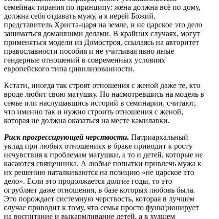
семейная тирания по принципу: жена должна всё по дому,
должна себя отдавать мужу, а я иерей Божий,
представитель Христа-царя на земле, и не царское это дело
заниматься домашними делами. В крайних случаях, могут
применяться модели из Домостроя, ссылаясь на авторитет
православности пособия и не учитывая явно иные
гендерные отношений в современных условиях
европейского типа цивилизованности.
Кстати, иногда так строят отношения с женой даже те, кто
вроде любит свою матушку. Но насмотревшись на модель в
семье или наслушавшись историй в семинарии, считают,
что именно так и нужно строить отношения с женой,
которая не должна оказаться на месте камилавки.
Риск прогрессирующей черствости.
Патриархальный
уклад при любых отношениях в браке приводит к росту
нечувствия к проблемам матушки, а то и детей, которые не
касаются священника. А любые попытки привлечь мужа к
их решению наталкиваются на позицию «не царское это
дело». Если это продолжается долгие годы, то это
огрубляет даже отношения, в базе которых любовь была.
Это порождает системную черствость, которая в лучшем
случае приводит к тому, что семья просто функционирует
на воспитание и выкармливание детей, а в худшем