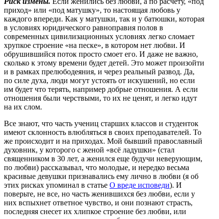
Риск измены.
Если женились без любви, а по расчету, «под
приход» или «под матушку», то настоящая любовь у
каждого впереди. Как у матушки, так и у батюшки, которая
в условиях юридического равноправия полов в
современных цивилизационных условиях легко сломает
хрупкое строение «на песке», в котором нет любви. И
обрушившийся поток просто смоет его. И даже не важно,
сколько к этому времени будет детей. Это может произойти
и в рамках прелюбодеяния, и через реальный развод. Да,
по силе духа, люди могут устоять от искушений, но если
им будет что терять, например добрые отношения. А если
отношения были черствыми, то их не ценят, и легко идут
на их слом.
Все знают, что часть учениц старших классов и студенток
имеют склонность влюбляться в своих преподавателей. То
же происходит и на приходах. Мой бывший православный
духовник, у которого с женой «всё ладушки» (стал
священником в 30 лет, а женился еще будучи неверующим,
по любви) рассказывал, что молодые, и нередко весьма
красивые девушки признавались ему лично в любви (я об
этих рисках упоминал в статье
О вреде исповеди
). И
поверьте, не все, но часть женившихся без любви, если у
них вспыхнет ответное чувство, и они познают страсть,
последняя снесет их хлипкое строение без любви, или