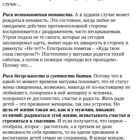
случае…
Риск возникновения ненависти.
А в худшем случае может
рождаться ненависть. Это состояние, когда любое не
ожидаемое действие противоположной стороны
воспринимается с раздражением, часто нескрываемым.
Утром подала не те сапоги, которые на сегодня
запланировал одеть, значит надо их швырнуть в сторону и
рявкнуть: «Не те!!!» Епитрахиль помятая – «Куда твои
глаза смотрели?!» Постепенно у матушки родится тихий
саботаж, а потом и позиция «пропади все пропадом».
Потому что…
Риск бесцельности и суетности бытия.
Потому что в
какой-то момент времени матушка понимает, что её статус
жены священника, возможно, никогда её по-настоящему не
любившего, похоронил в ней женщину и человека,
похоронил ее достоинство, счастье и радость. Жить ради
детей – это призвание женщины, так она устроена. Но
цель её жизни такая же, как и у мужчин, никаких
отличий: радоваться этой жизни, испытывать счастье и
стремиться к спасению
. И если получается, что первое –
отобрали, второе – растоптали, а в третьем не дали
возможности себя проявить, то на одном призвании в
воспитании детей семью не сохранишь. В конце концов,