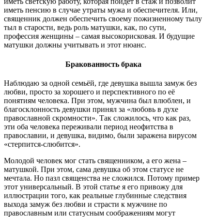
иметь светскую работу, которая пойдёт в стаж и позволит
иметь пенсию в случае утраты мужа и обеспечителя. Или,
священник должен обеспечить своему пожизненному тылу
тыл в старости, ведь роль матушки, как, по сути,
профессия женщины – самая высокорисковая. И будущие
матушки должны учитывать и этот нюанс.
Бракованность брака
Наблюдаю за одной семьёй, где девушка вышла замуж без
любви, просто за хорошего и перспективного по её
понятиям человека. При этом, мужчина был влюблен, и
благосклонность девушки принял за «любовь в духе
православной скромности». Так сложилось, что как раз,
эти оба человека переживали период неофитства в
православии, и девушка, видимо, были заражена вирусом
«стерпится-слюбится».
Молодой человек мог стать священником, а его жена –
матушкой. При этом, сама девушка об этом статусе не
мечтала. Но пазл священства не сложился. Потому пример
этот универсальный. В этой статье я его привожу для
иллюстрации того, как реальные глубинные следствия
выхода замуж без любви и страсти к мужчине по
православным или статусным соображениям могут