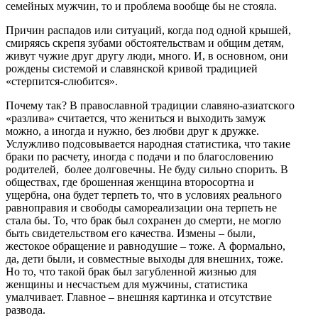
семейных мужчин, то и проблема вообще бы не стояла.
Причин распадов или ситуаций, когда под одной крышей,
смиряясь скрепя зубами обстоятельствам и общим детям,
живут чужие друг другу люди, много. И, в основном, они
рождены системой и славянской кривой традицией
«стерпится-слюбится».
Почему так? В православной традиции славяно-азиатского
«разлива» считается, что жениться и выходить замуж
можно, а иногда и нужно, без любви друг к дружке.
Услужливо подсовывается народная статистика, что такие
браки по расчету, иногда с подачи и по благословению
родителей, более долговечны. Не буду сильно спорить. В
обществах, где брошенная женщина второсортна и
ущербна, она будет терпеть то, что в условиях реального
равноправия и свободы самореализации она терпеть не
стала бы. То, что брак был сохранен до смерти, не могло
быть свидетельством его качества. Измены – были,
жестокое обращение и равнодушие – тоже. А формально,
да, дети были, и совместные выходы для внешних, тоже.
Но то, что такой брак был загубленной жизнью для
женщины и несчастьем для мужчины, статистика
умалчивает. Главное – внешняя картинка и отсутствие
развода.