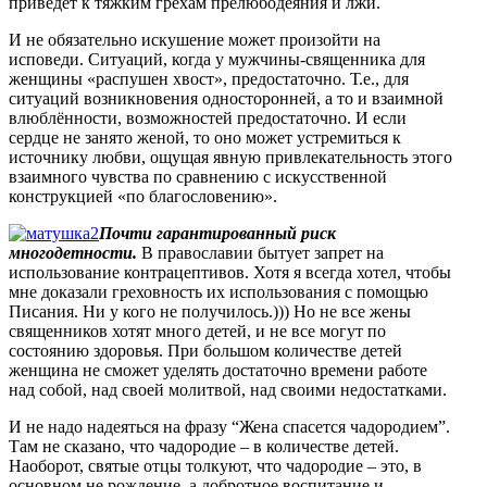
приведет к тяжким грехам прелюбодеяния и лжи.
И не обязательно искушение может произойти на
исповеди. Ситуаций, когда у мужчины-священника для
женщины «распушен хвост», предостаточно. Т.е., для
ситуаций возникновения односторонней, а то и взаимной
влюблённости, возможностей предостаточно. И если
сердце не занято женой, то оно может устремиться к
источнику любви, ощущая явную привлекательность этого
взаимного чувства по сравнению с искусственной
конструкцией «по благословению».
Почти гарантированный риск
многодетности.
В православии бытует запрет на
использование контрацептивов. Хотя я всегда хотел, чтобы
мне доказали греховность их использования с помощью
Писания. Ни у кого не получилось.))) Но не все жены
священников хотят много детей, и не все могут по
состоянию здоровья. При большом количестве детей
женщина не сможет уделять достаточно времени работе
над собой, над своей молитвой, над своими недостатками.
И не надо надеяться на фразу “Жена спасется чадородием”.
Там не сказано, что чадородие – в количестве детей.
Наоборот, святые отцы толкуют, что чадородие – это, в
основном не рождение, а добротное воспитание и