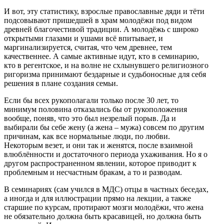
И вот, эту статистику, взрослые православные дяди и тёти
подсовывают пришедшей в храм молодёжи под видом
древней благочестивой традиции. А молодёжь с широко
открытыми глазами и ушами всё впитывает, и
маргинализируется, считая, что чем древнее, тем
качественнее. А самые активные идут, кто в семинарию,
кто в регентское, и на волне не схлынувшего религиозного
ригоризма принимают бездарные и судьбоносные для себя
решения в плане создания семьи.
Если бы всех рукополагали только после 30 лет, то
минимум половина отказались бы от рукоположения
вообще, поняв, что это был незрелый порыв. Да и
выбирали бы себе жену (а жена – мужа) совсем по другим
причинам, как все нормальные люди, по любви.
Некоторым везет, и они так и женятся, после взаимной
влюблённости и достаточного периода ухаживания. Но я о
другом распространенном явлении, которое приводит к
проблемным и несчастным бракам, а то и разводам.
В семинариях (сам учился в МДС) отцы в частных беседах,
а иногда и для иллюстрации прямо на лекции, а также
старшие по курсам, протирают мозги молодёжи, что жена
не обязательно должна быть красавицей, но должна быть