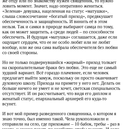
же отцу или по знакомству нужен священник, то нужно
ловить момент. Значит, надо оперативно жениться.
«Зеленая» девушка, нацеленная на статус «матушки»,
слыша словосочетание «богатый приход», предвкушает
обеспеченность и защищённость. И винить её в этом
нельзя. Так и самки в природе выбирают самца по тому,
как он может защитить, а среди людей – по способности
обеспечить. И будущая «матушка» соглашается, даже если
ощущает сердцем, что ее не особо любят или не любят
вообще, или же она сама выбрала обеспечителя без любви
со своей стороны.
Но не только подвернувшийся «жирный» приход толкает
на скоропалительные браки без любви. Это еще не самый
худший вариант. Всё гораздо плачевнее, если человек
предлагает выйти замуж, поскольку он просто оканчивает
духовную школу. Прихода на примете у него нет. Делать он
больше ничего не умеет и не хочет, светская специальность
отсутствует. И он рассчитывает, что видя его диплом и
женатый статус, епархиальный архиерей его куда-то
всунет.
И вот мой пример разведенного священника, о котором я
знаю точно, был именно такой. Чела рукоположили и
отправили на село, где прихожане – 10 бабок, требы – раз в