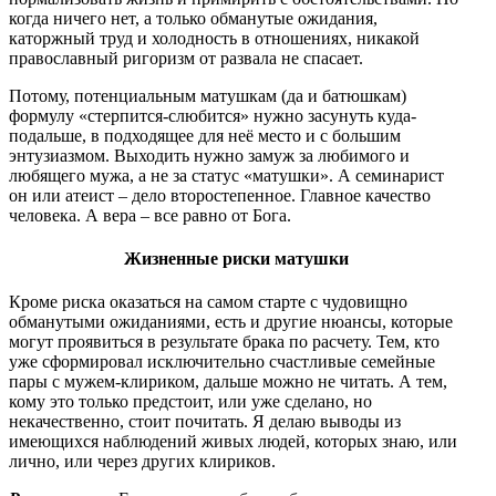
когда ничего нет, а только обманутые ожидания,
каторжный труд и холодность в отношениях, никакой
православный ригоризм от развала не спасает.
Потому, потенциальным матушкам (да и батюшкам)
формулу «стерпится-слюбится» нужно засунуть куда-
подальше, в подходящее для неё место и с большим
энтузиазмом. Выходить нужно замуж за любимого и
любящего мужа, а не за статус «матушки». А семинарист
он или атеист – дело второстепенное. Главное качество
человека. А вера – все равно от Бога.
Жизненные риски матушки
Кроме риска оказаться на самом старте с чудовищно
обманутыми ожиданиями, есть и другие нюансы, которые
могут проявиться в результате брака по расчету. Тем, кто
уже сформировал исключительно счастливые семейные
пары с мужем-клириком, дальше можно не читать. А тем,
кому это только предстоит, или уже сделано, но
некачественно, стоит почитать. Я делаю выводы из
имеющихся наблюдений живых людей, которых знаю, или
лично, или через других клириков.