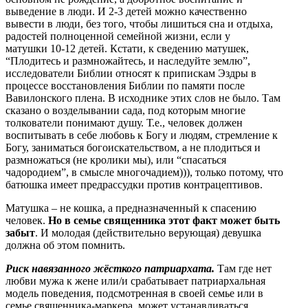
выведение в люди. И 2-3 детей можно качественно
вывести в люди, без того, чтобы лишиться сна и отдыха,
радостей полноценной семейной жизни, если у
матушки 10-12 детей. Кстати, к сведению матушек,
“Плодитесь и размножайтесь, и наследуйте землю”,
исследователи Библии относят к припискам Эздры в
процессе восстановления Библии по памяти после
Вавилонского плена. В исходнике этих слов не было. Там
сказано о возделывании сада, под которым многие
толкователи понимают душу. Т.е., человек должен
воспитывать в себе любовь к Богу и людям, стремление к
Богу, заниматься богоискательством, а не плодиться и
размножаться (не кролики мы), или “спасаться
чадородием”, в смысле многочадием))), только потому, что
батюшка имеет предрассудки против контрацептивов.
Матушка – не кошка, а предназначенный к спасению
человек.
Но в семье священника этот факт может быть
забыт
. И молодая (действительно верующая) девушка
должна об этом помнить.
Риск навязанного жёсткого патриархата.
Там где нет
любви мужа к жене или/и срабатывает патриархальная
модель поведения, подсмотренная в своей семье или в
семье священника-маркера, может устанавливаться