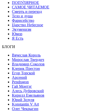
ПОПУЛЯРНОЕ
САМОЕ ЧИТАЕМОЕ
Смерть и переход
Тело и душа
Фарисейство
Царство Небесное
Экуменизм
Юмор
Я Есть
БЛОГИ
Вячеслав Король
Мирослав Твердич
Владимир Соколов
Клерик Престон
Егор Topской
Арсений
Pendragon
Гай Монтэг
Алесь Дубровский
Кирилл Емельянов
Юрий Зозуля
Konstantin V Art
Олег Чекрыгин