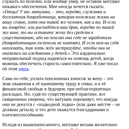
служить по болезни, или вообще умер, не оставив матушке
никакого обеспечения. Мне иногда хочется сказать:
«Отцы! У вас матушка, – это, нередко, служанка и
бесплатная домработница, которая положила жизнь на
вашу семью, хотя она такой же человек, как и вы. И если
вы помрёте, или распадётся ваш брак, нередко по вашей
же вине, то вы оставите жену без средств к
существованию, ибо на пенсию она себе не заработала
(домработницам госпенсии не платят). И если вам на себя
наплевать, так хоть жён застрахуйте, чтобы они не
оказались на иждивении у детей.»
Это кардинально
неправильный подход надеяться на помощь детей, когда
можешь обеспечить старость самостоятельно. Я уже писал
об этом
здесь
.
Сама по себе, уплата пенсионных взносов за жену – это
знак уважения к её нынешнему труду в семье, и к её
финансовой свободе в будущем, при неблагоприятных
раскладах. Но, судя по существующей практике, все
священники уверены, что матушек переживут, что никуда
они не денутся с «подводной лодки» (или даже жёстче – не
должны деться), и что дети окажутся благодарными и
платежеспособными.
Исходя из вышенаписанного, матушке весьма желательно