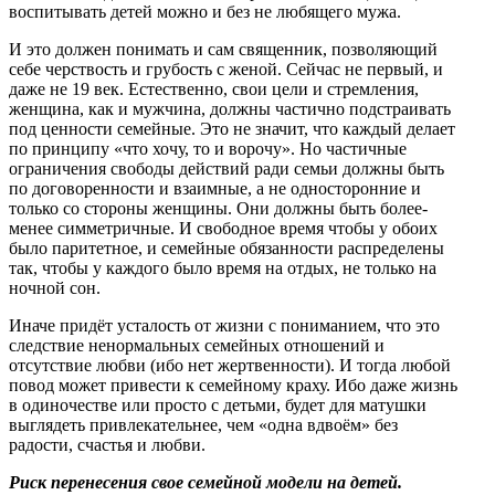
воспитывать детей можно и без не любящего мужа.
И это должен понимать и сам священник, позволяющий
себе черствость и грубость с женой. Сейчас не первый, и
даже не 19 век. Естественно, свои цели и стремления,
женщина, как и мужчина, должны частично подстраивать
под ценности семейные. Это не значит, что каждый делает
по принципу «что хочу, то и ворочу». Но частичные
ограничения свободы действий ради семьи должны быть
по договоренности и взаимные, а не односторонние и
только со стороны женщины. Они должны быть более-
менее симметричные. И свободное время чтобы у обоих
было паритетное, и семейные обязанности распределены
так, чтобы у каждого было время на отдых, не только на
ночной сон.
Иначе придёт усталость от жизни с пониманием, что это
следствие ненормальных семейных отношений и
отсутствие любви (ибо нет жертвенности). И тогда любой
повод может привести к семейному краху. Ибо даже жизнь
в одиночестве или просто с детьми, будет для матушки
выглядеть привлекательнее, чем «одна вдвоём» без
радости, счастья и любви.
Риск перенесения свое семейной модели на детей.