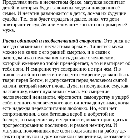
Продолжая жить в несчастном браке, матушка воспитает
детей, в которых будут заложены модели поведения её
семьи. И негатив размножится в детях, ломая их будущие
судьбы. Т.е., она будет страдать и далее, видя, что дети
повторяют ее судьбу или «ломают» кого-то по примеру её
мужа.
Риски одинокой и необеспеченной старости.
Это риск не
всегда связанный с несчастным браком. Лишиться мужа
можно и в связи с его ранней смертью, и в связи с
разводом из-за нежелания жить дальше с человеком,
который ежедневно тобой пренебрегает, а то и вытирает об
тебя ноги. И смирение тут совершенно не при чем. Я в
цикле статей по совести писал, что смирение должно быть
твари перед Богом, и допускается перед человеком святой
жизни, который имеет плоды Духа, и послушание ему, как
наставнику, имеет духовный смысл. Но смирение
человеческой ненависти, чёрствости, самодурству в ущерб
собственного человеческого достоинства допустимо, когда
есть надежда перевоспитания любовью. Но, если нет
сопротивления, а сам батюшка верой и добротой не
блещет, то смирение злу и черствости, может приводить к
прогрессированию последних, и развод неминуем. И
матушка, положившая все свои годы жизни на работу де-
факто прислугой и домохозяйкой священника, оказывается