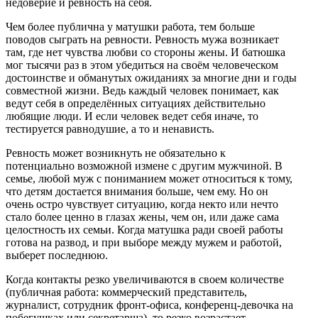
недоверие и ревность на себя.
Чем более публична у матушки работа, тем больше
поводов сыграть на ревности. Ревность мужа возникает
там, где нет чувства любви со стороны жены. И батюшка
мог тысячи раз в этом убедиться на своём человеческом
достоинстве и обманутых ожиданиях за многие дни и годы
совместной жизни. Ведь каждый человек понимает, как
ведут себя в определённых ситуациях действительно
любящие люди. И если человек ведет себя иначе, то
тестируется равнодушие, а то и ненависть.
Ревность может возникнуть не обязательно к
потенциально возможной измене с другим мужчиной. В
семье, любой муж с пониманием может относиться к тому,
что детям достается внимания больше, чем ему. Но он
очень остро чувствует ситуацию, когда некто или нечто
стало более ценно в глазах жены, чем он, или даже сама
целостность их семьи. Когда матушка ради своей работы
готова на развод, и при выборе между мужем и работой,
выберет последнюю.
Когда контакты резко увеличиваются в своем количестве
(публичная работа: коммерческий представитель,
журналист, сотрудник фронт-офиса, конференц-девочка на
побегушках или секретарша), то резко возрастает