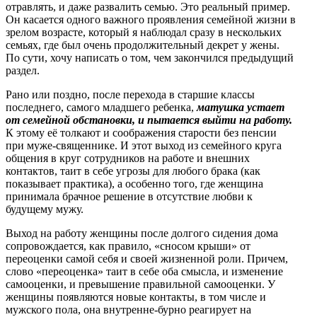
отравлять, и даже развалить семью. Это реальный пример.
Он касается одного важного проявления семейной жизни в
зрелом возрасте, который я наблюдал сразу в нескольких
семьях, где был очень продолжительный декрет у жены.
По сути, хочу написать о том, чем закончился предыдущий
раздел.
Рано или поздно, после перехода в старшие классы
последнего, самого младшего ребенка,
матушка устает
от семейной обстановки, и пытается выйти на работу.
К этому её толкают и соображения старости без пенсии
при муже-священнике. И этот выход из семейного круга
общения в круг сотрудников на работе и внешних
контактов, таит в себе угрозы для любого брака (как
показывает практика), а особенно того, где женщина
принимала брачное решение в отсутствие любви к
будущему мужу.
Выход на работу женщины после долгого сидения дома
сопровождается, как правило, «сносом крыши» от
переоценки самой себя и своей жизненной роли. Причем,
слово «переоценка» таит в себе оба смысла, и изменение
самооценки, и превышение правильной самооценки. У
женщины появляются новые контакты, в том числе и
мужского пола, она внутренне-бурно реагирует на