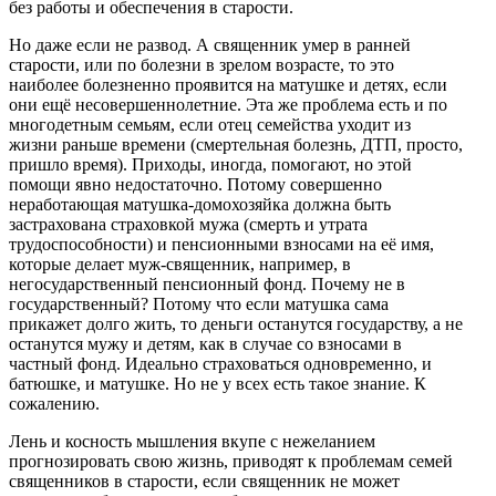
без работы и обеспечения в старости.
Но даже если не развод. А священник умер в ранней
старости, или по болезни в зрелом возрасте, то это
наиболее болезненно проявится на матушке и детях, если
они ещё несовершеннолетние. Эта же проблема есть и по
многодетным семьям, если отец семейства уходит из
жизни раньше времени (смертельная болезнь, ДТП, просто,
пришло время). Приходы, иногда, помогают, но этой
помощи явно недостаточно. Потому совершенно
неработающая матушка-домохозяйка должна быть
застрахована страховкой мужа (смерть и утрата
трудоспособности) и пенсионными взносами на её имя,
которые делает муж-священник, например, в
негосударственный пенсионный фонд. Почему не в
государственный? Потому что если матушка сама
прикажет долго жить, то деньги останутся государству, а не
останутся мужу и детям, как в случае со взносами в
частный фонд. Идеально страховаться одновременно, и
батюшке, и матушке. Но не у всех есть такое знание. К
сожалению.
Лень и косность мышления вкупе с нежеланием
прогнозировать свою жизнь, приводят к проблемам семей
священников в старости, если священник не может