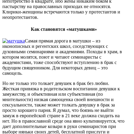
непотребство в квадрате, ибо жёны никаким боком к
пастырству на православных приходах не относятся.
Клирики-женщины встречаются только у протестантов и
неопротестантов.
Как становятся «матушками»
Самая прямая дорога в матушки – из
иконописных и регентских школ, соседствующих с
духовными семинариями и академиями. Походы в храм, в
котором молятся, поют и читают семинаристы с
академистами, тоже способствуют вступлению в брак с
будущим священником. Для некоторых девиц – это
самоцель.
Но не только это толкает девушек в брак без любви.
Жесткая привязка в родительском воспитании девушки к
замужеству, и объективная или субъективная (по
мнительности) низкая самооценка своей внешности и
сексуальности, также может толкать девушку в брак за
просто хорошего парня. Я думал, что боязнь не выйти
замуж в европейской стране в 21 веке должна сходить на
нет. Но в православной среде она явно культивируется, что
дает дополнительные козыри в руки семинаристов при
выборе няньки своих детей, бесплатной прислуги и