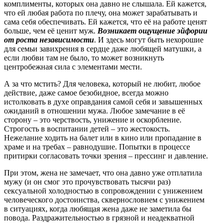
комплименты, которых она давно не слышала. Ей кажется,
что ей любая работа по плечу, она может зарабатывать и
сама себя обеспечивать. Ей кажется, что её на работе ценят
больше, чем её ценит муж.
Возникает ощущение эйфории
от роста независимости
. И здесь могут быть нехорошие
для семьи завихрения в сердце даже любящей матушки, а
если любви там не было, то может возникнуть
центробежная сила с элементами мести.
А за что мстить? Для человека, который не любит, любое
действие, даже самое безобидное, всегда можно
истолковать в духе оправдания самой себя и завышенных
ожиданий в отношении мужа. Любое замечание в её
сторону – это черствость, унижение и оскорбление.
Строгость в воспитании детей – это жестокость.
Нежелание ходить на балет или в кино или пропадание в
храме и на требах – равнодушие. Попытки в процессе
притирки согласовать точки зрения – прессинг и давление.
При этом, жена не замечает, что она давно уже отплатила
мужу (и он смог это прочувствовать тысячи раз)
сексуальной холодностью в сопровождении с унижением
человеческого достоинства, сквернословием с унижением
в ситуациях, когда любящая жена даже не заметила бы
повода. Раздражительностью в грязной и неадекватной