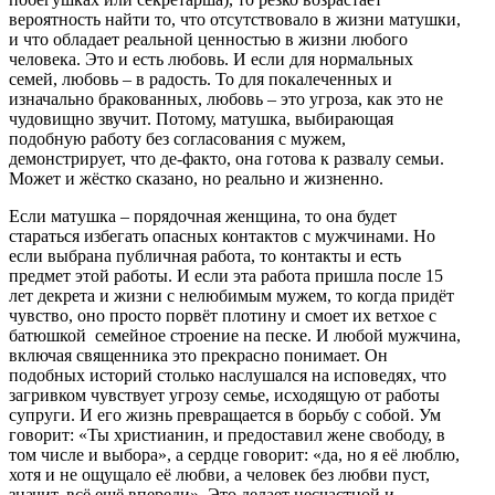
вероятность найти то, что отсутствовало в жизни матушки,
и что обладает реальной ценностью в жизни любого
человека. Это и есть любовь. И если для нормальных
семей, любовь – в радость. То для покалеченных и
изначально бракованных, любовь – это угроза, как это не
чудовищно звучит. Потому, матушка, выбирающая
подобную работу без согласования с мужем,
демонстрирует, что де-факто, она готова к развалу семьи.
Может и жёстко сказано, но реально и жизненно.
Если матушка – порядочная женщина, то она будет
стараться избегать опасных контактов с мужчинами. Но
если выбрана публичная работа, то контакты и есть
предмет этой работы. И если эта работа пришла после 15
лет декрета и жизни с нелюбимым мужем, то когда придёт
чувство, оно просто порвёт плотину и смоет их ветхое с
батюшкой семейное строение на песке. И любой мужчина,
включая священника это прекрасно понимает. Он
подобных историй столько наслушался на исповедях, что
загривком чувствует угрозу семье, исходящую от работы
супруги. И его жизнь превращается в борьбу с собой. Ум
говорит: «Ты христианин, и предоставил жене свободу, в
том числе и выбора», а сердце говорит: «да, но я её люблю,
хотя и не ощущало её любви, а человек без любви пуст,
значит, всё ещё впереди». Это делает несчастной и