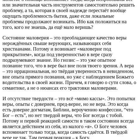
или значительная часть инструментов самостоятельно решить
проблему, а та, которая в своей надежде перестаёт вообще
ощущать проблемность бытия, даже если локальные
проблемы продолжают возникать. Ибо как положиться на
того, кого не знаешь, да ещё мало веришь?
Состояние маловерия – это преобладающее качество веры
нерождённых свыше верующих, называющих себя
христианами. Потому и возникает «маловерие под
прикрытием», когда под уверенностью в вере сразу
подразумевают знание. Но гнозис – это уже опытное
познание того, что в вере был вне поля твоего зрения. А вера
– это иррациональная, но твёрдая уверенность в невиденном,
вне опыта прямого познания, но уже с наблюдением Божьего
водительства в своей жизни. Причем, я говорю о сути слова, о
семантике, а не о нюансах его трактовки маловерами.
И отсутствие твердости – это всё «мимо кассы». Это попытки
веры, опыты с доверием, пред-верие, но не вера. Это когда
есть доверие догматам, Библии, вероучению конфессии, “что
Бог – есть”, но нет твердой веры, что Бог всегда с тобой.
Потому и первой реакцией самости в таком состоянии всегда
является действием из себя, из малого «я». О Боге человек
вспоминает только тогда, когда самость сдаётся. В твёрдой
вере не так. Там первая реакция – к Богу.