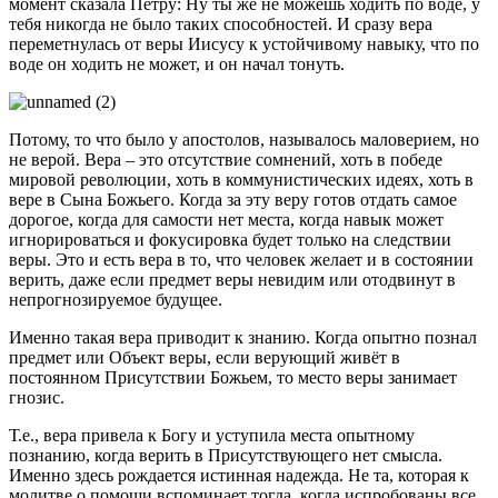
момент сказала Петру: Ну ты же не можешь ходить по воде, у
тебя никогда не было таких способностей. И сразу вера
переметнулась от веры Иисусу к устойчивому навыку, что по
воде он ходить не может, и он начал тонуть.
Потому, то что было у апостолов, называлось маловерием, но
не верой. Вера – это отсутствие сомнений, хоть в победе
мировой революции, хоть в коммунистических идеях, хоть в
вере в Сына Божьего. Когда за эту веру готов отдать самое
дорогое, когда для самости нет места, когда навык может
игнорироваться и фокусировка будет только на следствии
веры. Это и есть вера в то, что человек желает и в состоянии
верить, даже если предмет веры невидим или отодвинут в
непрогнозируемое будущее.
Именно такая вера приводит к знанию. Когда опытно познал
предмет или Объект веры, если верующий живёт в
постоянном Присутствии Божьем, то место веры занимает
гнозис.
Т.е., вера привела к Богу и уступила места опытному
познанию, когда верить в Присутствующего нет смысла.
Именно здесь рождается истинная надежда. Не та, которая к
молитве о помощи вспоминает тогда, когда испробованы все