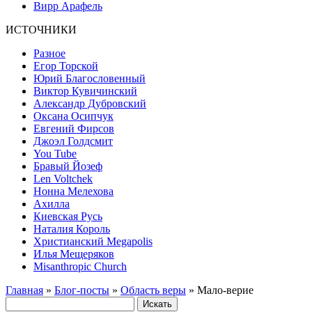
Вирр Арафель
ИСТОЧНИКИ
Разное
Егор Торской
Юрий Благословенный
Виктор Кувичинский
Александр Дубровский
Оксана Осипчук
Евгений Фирсов
Джоэл Голдсмит
You Tube
Бравый Йозеф
Len Voltchek
Нонна Мелехова
Ахилла
Киевская Русь
Наталия Король
Христианский Megapolis
Илья Мещеряков
Misanthropic Church
Главная
»
Блог-посты
»
Область веры
» Мало-верие