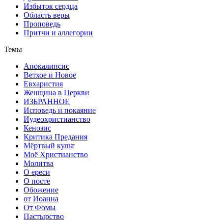
Избыток сердца
Область веры
Проповедь
Притчи и аллегории
Темы
Апокалипсис
Ветхое и Новое
Евхаристия
Женщина в Церкви
ИЗБРАННОЕ
Исповедь и покаяние
Иудеохристианство
Кенозис
Критика Предания
Мёртвый культ
Моё Христианство
Молитва
О ереси
О посте
Обожение
от Иоанна
От Фомы
Пастырство