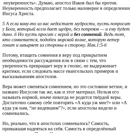
неуверенность». Думаю, апостол Иаков был бы против.
Неуверенность предполагает только маловерие в определении
Иисуса Христа.
5 А если кому‑то из вас недостает мудрости, пусть попросит
у Бога, который всем дает щедро, без попреков — и ему будет
дано. 6 Но пусть просит с верой и
без сомнений
. Ведь тот,
кто сомневается, подобен морской волне, которую ветер
гонит и швыряет из стороны в сторону. Иак.1:5-6
Потому, втащить сомнения в веру под прикрытием
необходимости рассуждения или в связи с тем, что
уверенность превращает веру в гнозис, не выдерживает
критики, если следовать массе евангельских примеров и
высказываниям апостолов.
Вера может сменяться сомнением, но это состояние ветхое, и
названо Иисусом так же, как и этот материал. Нельзя его
называть нормой, иначе никогда не родится твёрдой веры.
Достаточно самому себе повторять «А куда уж мне?» или «А
куда уж нам, “не видевшим”?», если апостолы видели и
сомневались.
Но, реально, что в апостолах сомневалось? Самость,
привыкшая надеяться на себя. Самость в определённый