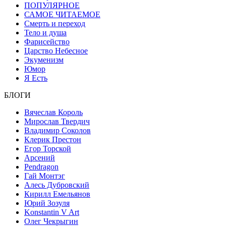
ПОПУЛЯРНОЕ
САМОЕ ЧИТАЕМОЕ
Смерть и переход
Тело и душа
Фарисейство
Царство Небесное
Экуменизм
Юмор
Я Есть
БЛОГИ
Вячеслав Король
Мирослав Твердич
Владимир Соколов
Клерик Престон
Егор Topской
Арсений
Pendragon
Гай Монтэг
Алесь Дубровский
Кирилл Емельянов
Юрий Зозуля
Konstantin V Art
Олег Чекрыгин