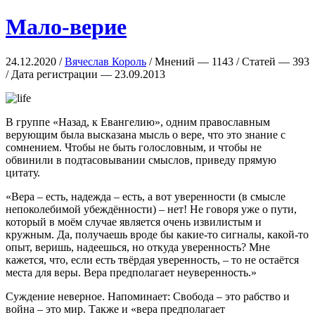
Мало-верие
24.12.2020 /
Вячеслав Король
/ Мнений — 1143 / Статей — 393
/ Дата регистрации — 23.09.2013
В группе «Назад, к Евангелию», одним православным
верующим была высказана мысль о вере, что это знание с
сомнением. Чтобы не быть голословным, и чтобы не
обвинили в подтасовывании смыслов, приведу прямую
цитату.
«Вера – есть, надежда – есть, а вот уверенности (в смысле
непоколебимой убеждённости) – нет! Не говоря уже о пути,
который в моём случае является очень извилистым и
кружным. Да, получаешь вроде бы какие-то сигналы, какой-то
опыт, веришь, надеешься, но откуда уверенность? Мне
кажется, что, если есть твёрдая уверенность, – то не остаётся
места для веры. Вера предполагает неуверенность.»
Суждение неверное. Напоминает: Свобода – это рабство и
война – это мир. Также и «вера предполагает