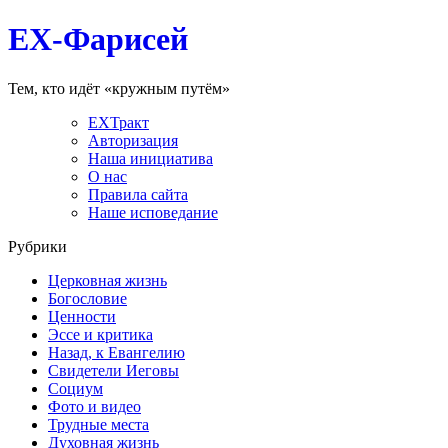
EX-Фарисей
Тем, кто идёт «кружным путём»
EXТракт
Авторизация
Наша инициатива
О нас
Правила сайта
Наше исповедание
Рубрики
Церковная жизнь
Богословие
Ценности
Эссе и критика
Назад, к Евангелию
Свидетели Иеговы
Социум
Фото и видео
Трудные места
Духовная жизнь