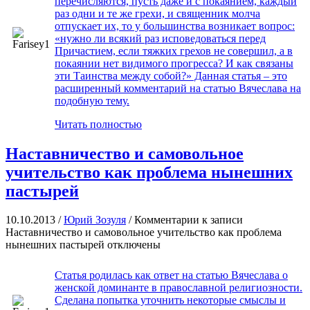
перечисляются, пусть даже и с покаянием, каждый
раз одни и те же грехи, и священник молча
отпускает их, то у большинства возникает вопрос:
«нужно ли всякий раз исповедоваться перед
Причастием, если тяжких грехов не совершил, а в
покаянии нет видимого прогресса? И как связаны
эти Таинства между собой?» Данная статья – это
расширенный комментарий на статью Вячеслава на
подобную тему.
Читать полностью
Наставничество и самовольное
учительство как проблема нынешних
пастырей
10.10.2013 /
Юрий Зозуля
/
Комментарии
к записи
Наставничество и самовольное учительство как проблема
нынешних пастырей
отключены
Статья родилась как ответ на статью Вячеслава о
женской доминанте в православной религиозности.
Сделана попытка уточнить некоторые смыслы и