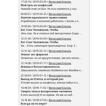
17:26:16 / 2019-05-29 /
Вячеслав Король
Мой путь из конфессий
Никогда там не был. Но если окажется у них...
00:00:01 / 2019-03-25 /
Вячеслав Король
Фантом идеального православия
Я предлагаю в молитве работать с Богом и н...
19:00:00 / 2019-03-04 /
Вячеслав Король
Бог Стал Человеком, Чтобы
Это так. Но в статье под авторством Егора ...
12:31:43 / 2019-03-04 /
Вячеслав Король
Бог Стал Человеком, Чтобы
Хм... Есть некоторое противоречие, Егор. Е...
12:51:42 / 2019-02-12 /
Вячеслав Король
Эпилог экс-фарисея
Ответил, но не присутствием, как мне хотел...
12:14:38 / 2019-01-17 /
Вячеслав Король
Атеизм и богооставленность
Зависимость семейного бюджета от доходов п...
22:34:05 / 2019-01-12 /
Вячеслав Король
Выход из Египта, в который раз
Я тоже вышел из конфессии, потом побыл в э...
16:46:33 / 2018-11-02 /
Вячеслав Король
Смерть тела и воскресение человека
А это мысль!))) И не первая. Но как не под...
16:18:49 / 2018-07-05 /
Вячеслав Король
Всегда ли по вере?