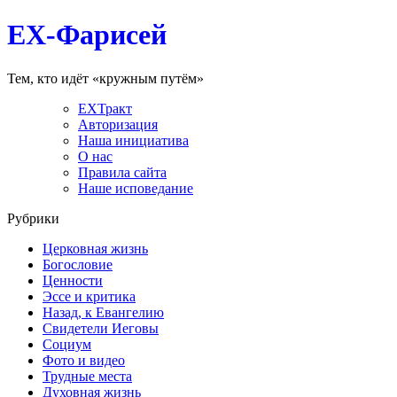
EX-Фарисей
Тем, кто идёт «кружным путём»
EXТракт
Авторизация
Наша инициатива
О нас
Правила сайта
Наше исповедание
Рубрики
Церковная жизнь
Богословие
Ценности
Эссе и критика
Назад, к Евангелию
Свидетели Иеговы
Социум
Фото и видео
Трудные места
Духовная жизнь