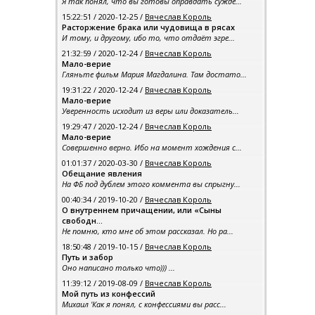
Я так понял, что вы готовы оправдать сужде...
15:22:51 / 2020-12-25 /
Вячеслав Король
Расторжение брака или чудовища в рясах
И тому, и другому, ибо то, что отдаёт эгре...
21:32:59 / 2020-12-24 /
Вячеслав Король
Мало-верие
Гляньте фильм Мария Магдалина. Там достато...
19:31:22 / 2020-12-24 /
Вячеслав Король
Мало-верие
Уверенность исходит из веры или доказатель...
19:29:47 / 2020-12-24 /
Вячеслав Король
Мало-верие
Совершенно верно. Ибо на момент хождения с...
01:01:37 / 2020-03-30 /
Вячеслав Король
Обещание явления
На ФБ под дублем этого коммента вы спрыгну...
00:40:34 / 2019-10-20 /
Вячеслав Король
О внутреннем причащении, или «Сыны
свободн...
Не помню, кто мне об этом рассказал. Но ра...
18:50:48 / 2019-10-15 /
Вячеслав Король
Путь и забор
Оно написано только что))) ...
11:39:12 / 2019-08-09 /
Вячеслав Король
Мой путь из конфессий
Михаил 'Как я понял, с конфессиями вы расс...