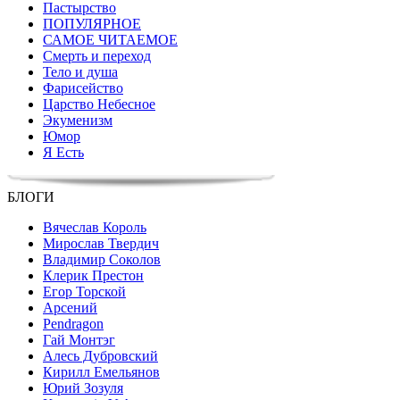
Пастырство
ПОПУЛЯРНОЕ
САМОЕ ЧИТАЕМОЕ
Смерть и переход
Тело и душа
Фарисейство
Царство Небесное
Экуменизм
Юмор
Я Есть
БЛОГИ
Вячеслав Король
Мирослав Твердич
Владимир Соколов
Клерик Престон
Егор Topской
Арсений
Pendragon
Гай Монтэг
Алесь Дубровский
Кирилл Емельянов
Юрий Зозуля