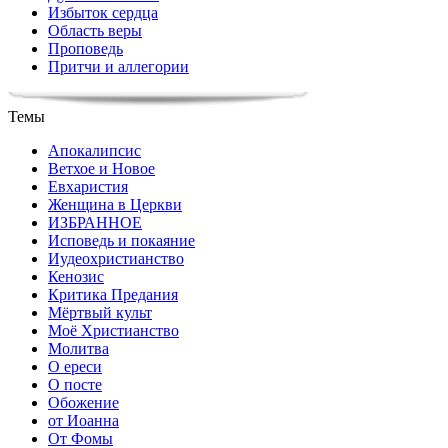
Избыток сердца
Область веры
Проповедь
Притчи и аллегории
Темы
Апокалипсис
Ветхое и Новое
Евхаристия
Женщина в Церкви
ИЗБРАННОЕ
Исповедь и покаяние
Иудеохристианство
Кенозис
Критика Предания
Мёртвый культ
Моё Христианство
Молитва
О ереси
О посте
Обожение
от Иоанна
От Фомы