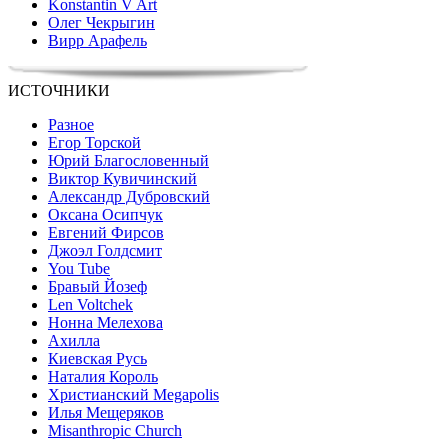
Konstantin V Art
Олег Чекрыгин
Вирр Арафель
ИСТОЧНИКИ
Разное
Егор Торской
Юрий Благословенный
Виктор Кувичинский
Александр Дубровский
Оксана Осипчук
Евгений Фирсов
Джоэл Голдсмит
You Tube
Бравый Йозеф
Len Voltchek
Нонна Мелехова
Ахилла
Киевская Русь
Наталия Король
Христианский Megapolis
Илья Мещеряков
Misanthropic Church