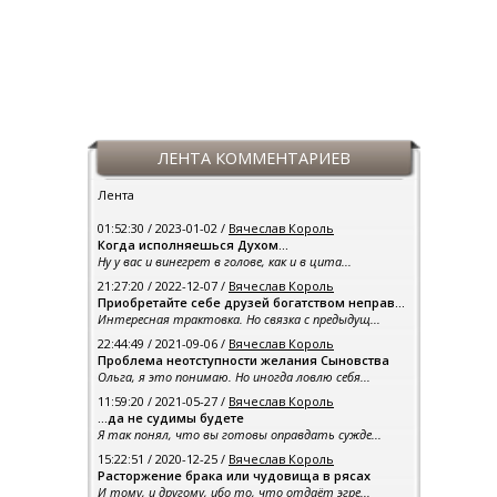
ЛЕНТА КОММЕНТАРИЕВ
Лента
01:52:30 / 2023-01-02 /
Вячеслав Король
Когда исполняешься Духом…
Ну у вас и винегрет в голове, как и в цита...
21:27:20 / 2022-12-07 /
Вячеслав Король
Приобретайте себе друзей богатством неправ...
Интересная трактовка. Но связка с предыдущ...
22:44:49 / 2021-09-06 /
Вячеслав Король
Проблема неотступности желания Сыновства
Ольга, я это понимаю. Но иногда ловлю себя...
11:59:20 / 2021-05-27 /
Вячеслав Король
…да не судимы будете
Я так понял, что вы готовы оправдать сужде...
15:22:51 / 2020-12-25 /
Вячеслав Король
Расторжение брака или чудовища в рясах
И тому, и другому, ибо то, что отдаёт эгре...