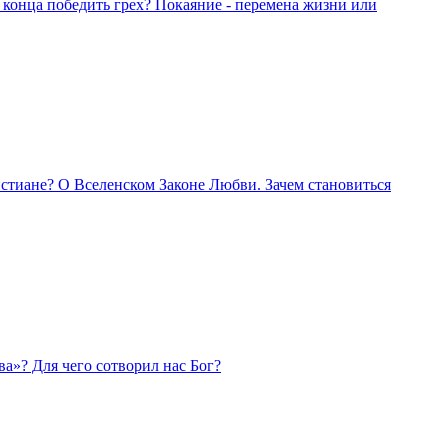
 конца победить грех? Покаяние - перемена жизни или
стиане? О Вселенском Законе Любви. Зачем становиться
а»? Для чего сотворил нас Бог?