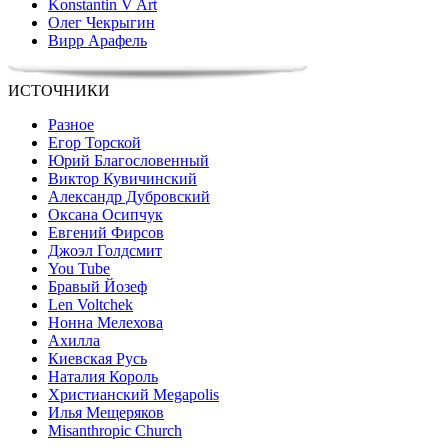
Konstantin V Art
Олег Чекрыгин
Вирр Арафель
ИСТОЧНИКИ
Разное
Егор Торской
Юрий Благословенный
Виктор Кувичинский
Александр Дубровский
Оксана Осипчук
Евгений Фирсов
Джоэл Голдсмит
You Tube
Бравый Йозеф
Len Voltchek
Нонна Мелехова
Ахилла
Киевская Русь
Наталия Король
Христианский Megapolis
Илья Мещеряков
Misanthropic Church