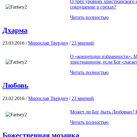
О трёх уровнях христианского 
сокрушение о грехах?
Читать полностью
Дхарма
23.03.2016 /
Мирослав Твердич
/
23 мнений
О «концепции избранности». М
христианином, если Бог спасае
Читать полностью
Любовь
23.02.2016 /
Мирослав Твердич
/
23 мнений
Может ли Бог быть Любовью? Не
Читать полностью
Божественная мозаика