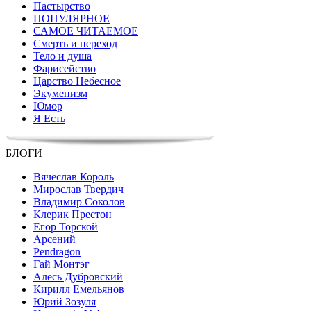
Пастырство
ПОПУЛЯРНОЕ
САМОЕ ЧИТАЕМОЕ
Смерть и переход
Тело и душа
Фарисейство
Царство Небесное
Экуменизм
Юмор
Я Есть
БЛОГИ
Вячеслав Король
Мирослав Твердич
Владимир Соколов
Клерик Престон
Егор Topской
Арсений
Pendragon
Гай Монтэг
Алесь Дубровский
Кирилл Емельянов
Юрий Зозуля