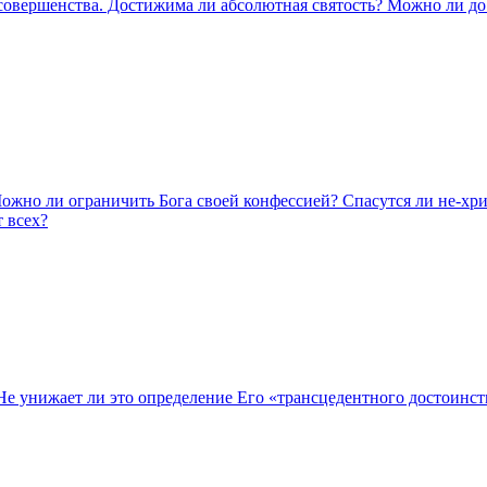
совершенства. Достижима ли абсолютная святость? Можно ли до
ожно ли ограничить Бога своей конфессией? Спасутся ли не-хри
т всех?
 унижает ли это определение Его «трансцедентного достоинств