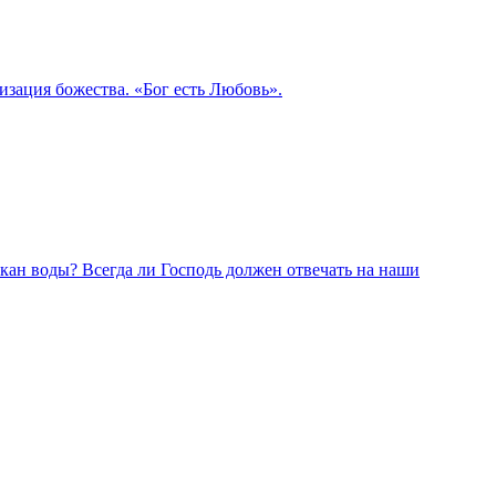
изация божества. «Бог есть Любовь».
акан воды? Всегда ли Господь должен отвечать на наши