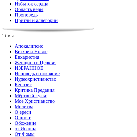
Избыток сердца
Область веры
Проповедь
Притчи и аллегории
Темы
Апокалипсис
Ветхое и Новое
Евхаристия
Женщина в Церкви
ИЗБРАННОЕ
Исповедь и покаяние
Иудеохристианство
Кенозис
Критика Предания
Мёртвый культ
Моё Христианство
Молитва
О ереси
О посте
Обожение
от Иоанна
От Фомы