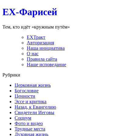
EX-Фарисей
Тем, кто идёт «кружным путём»
EXТракт
Авторизация
Наша инициатива
О нас
Правила сайта
Наше исповедание
Рубрики
Церковная жизнь
Богословие
Ценности
Эссе и критика
Назад, к Евангелию
Свидетели Иеговы
Социум
Фото и видео
Трудные места
Духовная жизнь